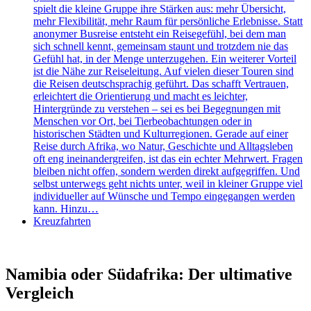
spielt die kleine Gruppe ihre Stärken aus: mehr Übersicht,
mehr Flexibilität, mehr Raum für persönliche Erlebnisse. Statt
anonymer Busreise entsteht ein Reisegefühl, bei dem man
sich schnell kennt, gemeinsam staunt und trotzdem nie das
Gefühl hat, in der Menge unterzugehen. Ein weiterer Vorteil
ist die Nähe zur Reiseleitung. Auf vielen dieser Touren sind
die Reisen deutschsprachig geführt. Das schafft Vertrauen,
erleichtert die Orientierung und macht es leichter,
Hintergründe zu verstehen – sei es bei Begegnungen mit
Menschen vor Ort, bei Tierbeobachtungen oder in
historischen Städten und Kulturregionen. Gerade auf einer
Reise durch Afrika, wo Natur, Geschichte und Alltagsleben
oft eng ineinandergreifen, ist das ein echter Mehrwert. Fragen
bleiben nicht offen, sondern werden direkt aufgegriffen. Und
selbst unterwegs geht nichts unter, weil in kleiner Gruppe viel
individueller auf Wünsche und Tempo eingegangen werden
kann. Hinzu…
Kreuzfahrten
Namibia oder Südafrika: Der ultimative
Vergleich