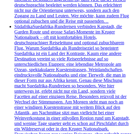
deutschsprachig begleitet werden können. Das erleichtert
nicht nur die Orientierung unterwegs, sondern auch den
Zugang zu Land und Leuten. Wer möchte, kann zudem Flug
optional zubuchen und die Reise mit passenden…
Südafrika
Suedafrika-Rundreisen verbinden Kapstadt, die
Garden Route und grosse Safari-Momente im Kruger
Nationalpark – oft mit komfortablen Hotels,
deutschsprachiger Reiseleitung und optional zubuchbarem
Flug. Warum Suedafrika als Rundreiseziel so begeistert
Suedafrika ist ein Land der Kontraste. Kaum eine andere
Destination vereint so viele Reiseerlebnisse auf so
unterschiedlichen Etappen: eine lebendige Metropole am
Ozean, spektakulaere Kuestenstrassen, Weinlandschaften,
eindrucksvolle Nationalparks und eine Tierwelt, die man in
dieser Form nur aus Afrika kennt. Genau diese Mischung
macht Suedafrika-Rundreisen so besonders. Wer hier
unterwegs ist, erlebt nicht nur ein Land, sondern viele
Facetten auf einer einzigen Reise. Besonders reizvoll ist der
Wechsel der Stimmungen. Am Morgen steht man noch an
einer windigen Kuestenstrasse mit weitem Blick auf den
Atlantik, am Nachmittag sitzt man vielleicht bei einer
Weinverkostung in einer stilvollen Region rund um Kapstadt,
und wenige Tage spaeter geht es schon auf Pirschfahrt durch
ein Wildreservat oder in den Kruger Nationalpark.