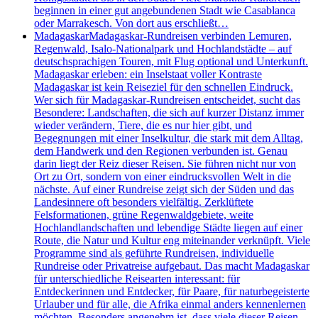
beginnen in einer gut angebundenen Stadt wie Casablanca
oder Marrakesch. Von dort aus erschließt…
Madagaskar
Madagaskar-Rundreisen verbinden Lemuren,
Regenwald, Isalo-Nationalpark und Hochlandstädte – auf
deutschsprachigen Touren, mit Flug optional und Unterkunft.
Madagaskar erleben: ein Inselstaat voller Kontraste
Madagaskar ist kein Reiseziel für den schnellen Eindruck.
Wer sich für Madagaskar-Rundreisen entscheidet, sucht das
Besondere: Landschaften, die sich auf kurzer Distanz immer
wieder verändern, Tiere, die es nur hier gibt, und
Begegnungen mit einer Inselkultur, die stark mit dem Alltag,
dem Handwerk und den Regionen verbunden ist. Genau
darin liegt der Reiz dieser Reisen. Sie führen nicht nur von
Ort zu Ort, sondern von einer eindrucksvollen Welt in die
nächste. Auf einer Rundreise zeigt sich der Süden und das
Landesinnere oft besonders vielfältig. Zerklüftete
Felsformationen, grüne Regenwaldgebiete, weite
Hochlandlandschaften und lebendige Städte liegen auf einer
Route, die Natur und Kultur eng miteinander verknüpft. Viele
Programme sind als geführte Rundreisen, individuelle
Rundreise oder Privatreise aufgebaut. Das macht Madagaskar
für unterschiedliche Reisearten interessant: für
Entdeckerinnen und Entdecker, für Paare, für naturbegeisterte
Urlauber und für alle, die Afrika einmal anders kennenlernen
möchten. Besonders angenehm ist, dass viele dieser Reisen