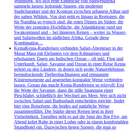
Windhoek, wo sich erste Eindrücke von Südwestafrika
sammeln lassen: koloniale Spuren, ein moderner
Stadtcharakter und der Kontrast zwischen urbanem Alltag und
der nahen Wildnis. Von dort geht es hinaus in Regionen, die
für Namibia so typisch sind: die roten Dünen im Süden, die
Weite der zentralen Hochfläche, die Atlantikküste rund um
Swakopmund und – bei längeren Reisen – weiter zu Wasser-
und Safariwelten im südlichen Afrika. Gerade diese
Kombination…
Kenia
Kenia-Rundreisen verbinden Safari-Abenteuer in der
Masai Mara mit Elefanten vor dem Kilimanjaro und
erholsamen Tagen am Indischen Ozean – oft inkl. Flug und
Unterkunft. Safari, Savanne und Ozean in einer Reise Kenia
gehört zu den Ländern, in denen sich große Naturerlebnisse,
beeindruckende Tierbeobachtungen und entspannte
Küstenmomente auf angenehm kompakte Weise verbinden
lassen. Genau das macht Kenia-Rundreisen so reizvoll: Erst
die Weite der Savanne, dann die stille Spannung einer
Pirschfahrt, schließlich der Wechsel ans Meer. Wer sich nicht
zwischen Safari und Badeurlaub entscheiden möchte, findet
hier eine Reiseform, die beides auf natürliche Weise
zusammenführt. Die Stärke dieser Reisen liegt in ihrer
Vielseitigkeit. Tagsüber geht es auf die Spur der Big Five, am
Abend kehrt Ruhe in einer Lodge oder in einem komfortablen
Strandhotel ein. Dazwischen liegen Szenen, die man so