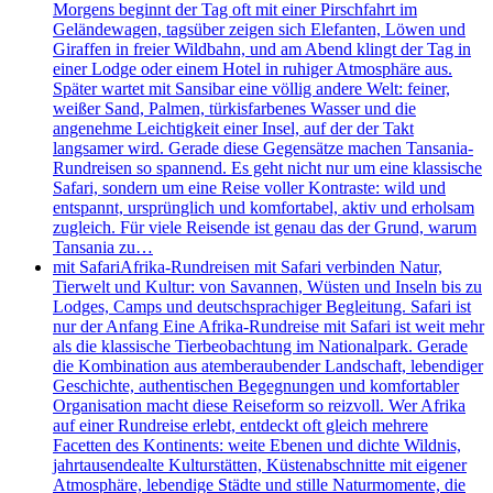
Morgens beginnt der Tag oft mit einer Pirschfahrt im
Geländewagen, tagsüber zeigen sich Elefanten, Löwen und
Giraffen in freier Wildbahn, und am Abend klingt der Tag in
einer Lodge oder einem Hotel in ruhiger Atmosphäre aus.
Später wartet mit Sansibar eine völlig andere Welt: feiner,
weißer Sand, Palmen, türkisfarbenes Wasser und die
angenehme Leichtigkeit einer Insel, auf der der Takt
langsamer wird. Gerade diese Gegensätze machen Tansania-
Rundreisen so spannend. Es geht nicht nur um eine klassische
Safari, sondern um eine Reise voller Kontraste: wild und
entspannt, ursprünglich und komfortabel, aktiv und erholsam
zugleich. Für viele Reisende ist genau das der Grund, warum
Tansania zu…
mit Safari
Afrika-Rundreisen mit Safari verbinden Natur,
Tierwelt und Kultur: von Savannen, Wüsten und Inseln bis zu
Lodges, Camps und deutschsprachiger Begleitung. Safari ist
nur der Anfang Eine Afrika-Rundreise mit Safari ist weit mehr
als die klassische Tierbeobachtung im Nationalpark. Gerade
die Kombination aus atemberaubender Landschaft, lebendiger
Geschichte, authentischen Begegnungen und komfortabler
Organisation macht diese Reiseform so reizvoll. Wer Afrika
auf einer Rundreise erlebt, entdeckt oft gleich mehrere
Facetten des Kontinents: weite Ebenen und dichte Wildnis,
jahrtausendealte Kulturstätten, Küstenabschnitte mit eigener
Atmosphäre, lebendige Städte und stille Naturmomente, die