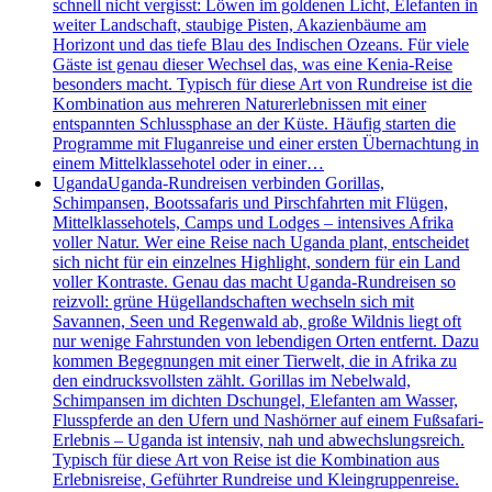
schnell nicht vergisst: Löwen im goldenen Licht, Elefanten in
weiter Landschaft, staubige Pisten, Akazienbäume am
Horizont und das tiefe Blau des Indischen Ozeans. Für viele
Gäste ist genau dieser Wechsel das, was eine Kenia-Reise
besonders macht. Typisch für diese Art von Rundreise ist die
Kombination aus mehreren Naturerlebnissen mit einer
entspannten Schlussphase an der Küste. Häufig starten die
Programme mit Fluganreise und einer ersten Übernachtung in
einem Mittelklassehotel oder in einer…
Uganda
Uganda-Rundreisen verbinden Gorillas,
Schimpansen, Bootssafaris und Pirschfahrten mit Flügen,
Mittelklassehotels, Camps und Lodges – intensives Afrika
voller Natur. Wer eine Reise nach Uganda plant, entscheidet
sich nicht für ein einzelnes Highlight, sondern für ein Land
voller Kontraste. Genau das macht Uganda-Rundreisen so
reizvoll: grüne Hügellandschaften wechseln sich mit
Savannen, Seen und Regenwald ab, große Wildnis liegt oft
nur wenige Fahrstunden von lebendigen Orten entfernt. Dazu
kommen Begegnungen mit einer Tierwelt, die in Afrika zu
den eindrucksvollsten zählt. Gorillas im Nebelwald,
Schimpansen im dichten Dschungel, Elefanten am Wasser,
Flusspferde an den Ufern und Nashörner auf einem Fußsafari-
Erlebnis – Uganda ist intensiv, nah und abwechslungsreich.
Typisch für diese Art von Reise ist die Kombination aus
Erlebnisreise, Geführter Rundreise und Kleingruppenreise.