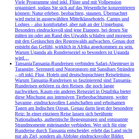
Viele Programme sind inkl. Flüge und mit Vollpension
organisiert, sodass Sie sich auf das Wesentliche konzentrieren
können: Natur erleben, beobachten, staunen. Übernachtet
wird meist in ausgewählten Mittelklassehotels, Camps und
Lodges – also komfortabel, aber nah an der Umgebung.
Besonders eindrucksvoll sind jene Etappen, bei denen Sie
mitten im oder am Rand des Urwalds schlafen und morgens
mit den Geräuschen des Regenwalds aufwachen. Genau dort
entsteht das Gefühl, wirklich in Afrika angekommen zu sein.
Warum Uganda als Rundreiseziel so besonders ist Uganda
wird…
Tansania
Tansania-Rundreisen verbinden Safari-Abenteuer in
Tarangire, Serengeti und Ngorongoro mit Sansibars Stränden
– oft inkl. Flug, Hotels und deutschsprachiger Reiseleitung.
Warum Tansania-Rundreisen so faszinierend sind Tansania-
Rundreisen gehören zu den Reisen, die noch lange
nachwirken. Kaum ein anderes Reiseziel in Ostafrika bietet
diese Mischung aus intensiven Tierbeobachtungen, weiter
Savanne, eindrucksvollen Landschaften und erholsamen
Tagen am Indischen Ozean. Genau darin liegt der besondere
Reiz: In einer einzigen Reise lassen sich berühmte
Nationalparks, authentische Begegnungen und entspannte
Strandmomente miteinander verbinden. Wer sich für eine
Rundreise durch Tansania entscheidet, erlebt das Land nicht
nur als Ziel, sondern als Abfolge eindrucksvoller Bilder.