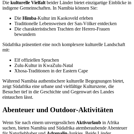
Die
kulturelle Vielfalt
beider Länder bietet einzigartige Einblicke in
indigene Gemeinschaften. In Namibia können Sie:
Die
Himba
-Kultur im Kaokoveld erleben
Traditionelle Lebensweisen der San-Völker entdecken
Die charakteristischen Trachten der Herero-Frauen
bewundern
Südafrika präsentiert eine noch komplexere kulturelle Landschaft
mit:
Elf offiziellen Sprachen
Zulu-Kultur in KwaZulu-Natal
Xhosa-Traditionen in der Eastern Cape
Während Namibia authentischere kulturelle Begegnungen bietet,
zeigt Südafrika eine urbane und vielfältige Kulturszene, die
Besucher tief in die Geschichte und Gegenwart des Landes
eintauchen lässt.
Abenteuer und Outdoor-Aktivitäten
Wenn Sie nach einem unvergesslichen
Aktivurlaub
in Afrika
suchen, bieten Namibia und Südafrika atemberaubende Abenteuer
für Naturliebhaber und
Adrenalin
-Junkies. Beide Länder