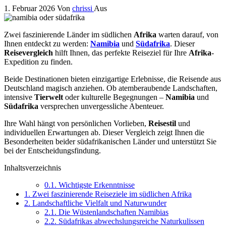
1. Februar 2026
Von
chrissi
Aus
Zwei faszinierende Länder im südlichen
Afrika
warten darauf, von
Ihnen entdeckt zu werden:
Namibia
und
Südafrika
. Dieser
Reisevergleich
hilft Ihnen, das perfekte Reiseziel für Ihre
Afrika
-
Expedition zu finden.
Beide Destinationen bieten einzigartige Erlebnisse, die Reisende aus
Deutschland magisch anziehen. Ob atemberaubende Landschaften,
intensive
Tierwelt
oder kulturelle Begegnungen –
Namibia
und
Südafrika
versprechen unvergessliche Abenteuer.
Ihre Wahl hängt von persönlichen Vorlieben,
Reisestil
und
individuellen Erwartungen ab. Dieser Vergleich zeigt Ihnen die
Besonderheiten beider südafrikanischen Länder und unterstützt Sie
bei der Entscheidungsfindung.
Inhaltsverzeichnis
0.1.
Wichtigste Erkenntnisse
1.
Zwei faszinierende Reiseziele im südlichen Afrika
2.
Landschaftliche Vielfalt und Naturwunder
2.1.
Die Wüstenlandschaften Namibias
2.2.
Südafrikas abwechslungsreiche Naturkulissen