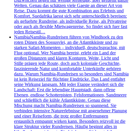
Dazwischen liegen nur wenige Reisetage, aber gefuehlt ganze
Welten. Genau das schätzen viele Gaeste an dieser Art von
Reise. Dazu kommt die gute Kombination aus Erlebnis und
Komfort. Suedafrika laesst sich sehr unterschiedlich bereisen:
als gefuehrte Rundreise, als individuelle Reise, als Privatreise
oder auch als flexible Mietwagenreise. So findet sich fuer fast
jeden Reisestil…
Namibia
Namibia-Rundreisen führen von Windhoek zu den
roten Dünen des Sossusvlei, an die Atlantikküste und zu
starken Safari-Momenten – individuell, deutschsprachig, mit
Flug optional. Wer Namibia bereist, erlebt ein Land der
großen Distanzen und klaren Konturen. Weite, Licht und
Stille prägen jede Route, doch auch koloniale Geschichte,
faszinierende Natur und komfortable Unterkünfte gehören
dazu. Warum Namibia-Rundreisen so besonders sind Namibia
ist kein Reiseziel für flüchtige Eindrücke. Das Land entfaltet
seine Wirkung langsam. Mit jeder Etappe verändert sich die
Landschaft: Erst die lebendige Hauptstadt, dann offene
Ebenen, endlose Schotterpisten, Felsformationen, Sandmeere
und schließlich die kühle Atlantikküste. Genau diese
Mischung macht Namibia-Rundreisen so spannend. Sie
verbinden intensive Naturerlebnisse mit angenehmer Planung
und einer Reiseform, die trotz großer Entfernungen
erstaunlich entspannt wirken kann. Besonders reizvoll ist die
klare Struktur vieler Rundreisen. Häufig beginnt alles in