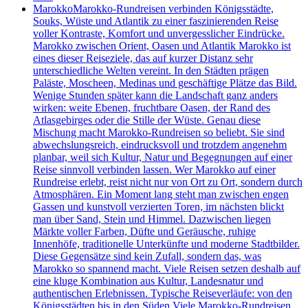
Marokko
Marokko-Rundreisen verbinden Königsstädte,
Souks, Wüste und Atlantik zu einer faszinierenden Reise
voller Kontraste, Komfort und unvergesslicher Eindrücke.
Marokko zwischen Orient, Oasen und Atlantik Marokko ist
eines dieser Reiseziele, das auf kurzer Distanz sehr
unterschiedliche Welten vereint. In den Städten prägen
Paläste, Moscheen, Medinas und geschäftige Plätze das Bild.
Wenige Stunden später kann die Landschaft ganz anders
wirken: weite Ebenen, fruchtbare Oasen, der Rand des
Atlasgebirges oder die Stille der Wüste. Genau diese
Mischung macht Marokko-Rundreisen so beliebt. Sie sind
abwechslungsreich, eindrucksvoll und trotzdem angenehm
planbar, weil sich Kultur, Natur und Begegnungen auf einer
Reise sinnvoll verbinden lassen. Wer Marokko auf einer
Rundreise erlebt, reist nicht nur von Ort zu Ort, sondern durch
Atmosphären. Ein Moment lang steht man zwischen engen
Gassen und kunstvoll verzierten Toren, im nächsten blickt
man über Sand, Stein und Himmel. Dazwischen liegen
Märkte voller Farben, Düfte und Geräusche, ruhige
Innenhöfe, traditionelle Unterkünfte und moderne Stadtbilder.
Diese Gegensätze sind kein Zufall, sondern das, was
Marokko so spannend macht. Viele Reisen setzen deshalb auf
eine kluge Kombination aus Kultur, Landesnatur und
authentischen Erlebnissen. Typische Reiseverläufe: von den
Königsstädten bis in den Süden Viele Marokko-Rundreisen