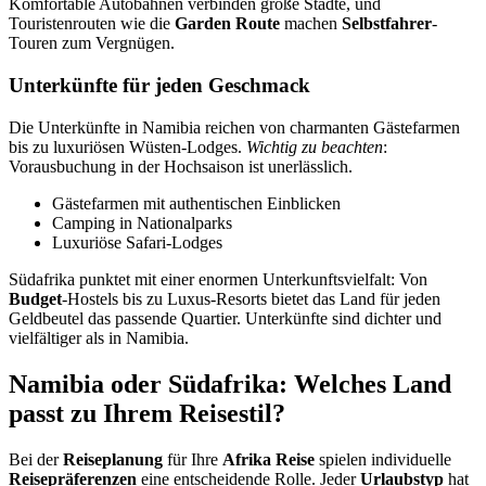
Komfortable Autobahnen verbinden große Städte, und
Touristenrouten wie die
Garden Route
machen
Selbstfahrer
-
Touren zum Vergnügen.
Unterkünfte für jeden Geschmack
Die Unterkünfte in Namibia reichen von charmanten Gästefarmen
bis zu luxuriösen Wüsten-Lodges.
Wichtig zu beachten
:
Vorausbuchung in der Hochsaison ist unerlässlich.
Gästefarmen mit authentischen Einblicken
Camping in Nationalparks
Luxuriöse Safari-Lodges
Südafrika punktet mit einer enormen Unterkunftsvielfalt: Von
Budget
-Hostels bis zu Luxus-Resorts bietet das Land für jeden
Geldbeutel das passende Quartier. Unterkünfte sind dichter und
vielfältiger als in Namibia.
Namibia oder Südafrika: Welches Land
passt zu Ihrem Reisestil?
Bei der
Reiseplanung
für Ihre
Afrika Reise
spielen individuelle
Reisepräferenzen
eine entscheidende Rolle. Jeder
Urlaubstyp
hat