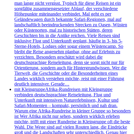
man lange nicht vergisst. Typisch für diese Reisen ist ein
sorgfältig zusammengesetzter Ablauf, der verschiedene
Höhepunkte miteinander verbindet. Mal geht es per
Geländewagen durch bekannte Safari-Regionen, mal auf
landschaftlich beeindruckenden Strecken zu Oasen, Wüsten
oder Küstenorten, mal zu historischen Stätten, deren
Geschichten bis in die Antike reichen. Viele Reisen sind
inklusive Flug und Unterkunft geplant, häufig in 3- bis 5-
Sterne-Hotels, Lodges oder sogar einem Wüstencamp. So
bleibt die Reise angenehm planbar, ohne auf Erlebnis zu
verzichten. Besonders geschätzt wird dabei die
deutschsprachige Reiseleitung, denn sie sorgt nicht nur für
Orientierung, sondern auch für Hintergrundwissen. Wer die
Tierwelt, die Geschichte oder die Besonderheiten eines
Landes wirklich verstehen möchte, reist mit einer Führung
deutlich intensiver. Gerade…
mit Kleingruppe
Afrika-Rundreisen mit Kleingruppe
verbinden deutschsprachige Reiseleitung, Flug und
Unterkunft mit intensiven Naturerlebnissen, Kultur und
Safari-Momenten – kompakt, persönlich und nah dran.
Warum eine Afrika-Rundreise in kleiner Gruppe so besonders
ist Wer Afrika nicht nur sehen, sondern wirklich erleben
möchte, trifft mit einer Rundreise in Kleingruppe oft die beste
Wahl. Die Wege sind auf vielen Routen lang, die Eindrücke
groß und die Landschaften sehr unterschiedlich. Genau hier