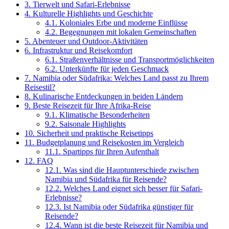
3.
Tierwelt und Safari-Erlebnisse
4.
Kulturelle Highlights und Geschichte
4.1.
Koloniales Erbe und moderne Einflüsse
4.2.
Begegnungen mit lokalen Gemeinschaften
5.
Abenteuer und Outdoor-Aktivitäten
6.
Infrastruktur und Reisekomfort
6.1.
Straßenverhältnisse und Transportmöglichkeiten
6.2.
Unterkünfte für jeden Geschmack
7.
Namibia oder Südafrika: Welches Land passt zu Ihrem
Reisestil?
8.
Kulinarische Entdeckungen in beiden Ländern
9.
Beste Reisezeit für Ihre Afrika-Reise
9.1.
Klimatische Besonderheiten
9.2.
Saisonale Highlights
10.
Sicherheit und praktische Reisetipps
11.
Budgetplanung und Reisekosten im Vergleich
11.1.
Spartipps für Ihren Aufenthalt
12.
FAQ
12.1.
Was sind die Hauptunterschiede zwischen
Namibia und Südafrika für Reisende?
12.2.
Welches Land eignet sich besser für Safari-
Erlebnisse?
12.3.
Ist Namibia oder Südafrika günstiger für
Reisende?
12.4.
Wann ist die beste Reisezeit für Namibia und