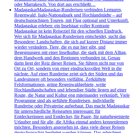
oder Marrakesch. Von dort aus erschließt…
Madagaskar
Madagaskar-Rundreisen verbinden Lemuren,
Regenwald, Isalo-Nationalpark und Hochlandstädte – auf
deutschsprachigen Touren, mit Flug optional und Unterkunft.
Madagaskar erleben: ein Inselstaat voller Kontraste
Madagaskar ist kein Reiseziel für den schnellen Eindruck.
Wer sich für Madagaskar-Rundreisen entscheidet, sucht das
Besondere: Landschaften, die sich auf kurzer Distanz immer
wieder verändern, Tiere, die es nur hier gibt, und
Begegnungen mit einer Inselkultur, die stark mit dem Alltag,
dem Handwerk und den Regionen verbunden ist. Genau
darin liegt der Reiz dieser Reisen. Sie führen nicht nur von
Ort zu Ort, sondern von einer eindrucksvollen Welt in die
nächste. Auf einer Rundreise zeigt sich der Süden und das
Landesinnere oft besonders vielfältig. Zerklüftete
Felsformationen, grüne Regenwaldgebiete, weite
Hochlandlandschaften und lebendige Städte liegen auf einer
Route, die Natur und Kultur eng miteinander verknüpft. Viele
Programme sind als geführte Rundreisen, individuelle
Rundreise oder Privatreise aufgebaut. Das macht Madagaskar
für unterschiedliche Reisearten interessant: für
Entdeckerinnen und Entdecker, für Paare, für naturbegeisterte
Urlauber und für alle, die Afrika einmal anders kennenlernen
möchten. Besonders angenehm ist, dass viele dieser Reisen
deutschsprachig begleitet werden können. Das erleichtert