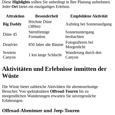
Diese
Highlights
sollten Sie unbedingt in Ihre Planung aufnehmen.
Jeder
Ort
bietet ein einzigartiges Erlebnis.
Attraktion
Besonderheit
Empfohlene Aktivität
Höchste Düne
Big Daddy
Aufstieg bei Sonnenaufgang
(380m)
Sternförmige
Sonnenuntergang
Düne 45
Formation
beobachten
Fotografieren bei
Deadvlei
850 Jahre alte Bäume
Morgenlicht
Sesriem
Wanderung durch den
1 km lange Schlucht
Canyon
Canyon
Aktivitäten und Erlebnisse inmitten der
Wüste
Die Wüste bietet zahlreiche Aktivitäten für abenteuerlustige
Besucher. Von spektakulären
Offroad-Touren
bis zu
morgendlichen Wanderungen erwarten Sie unvergessliche
Erfahrungen.
Offroad-Abenteuer und Jeep-Touren