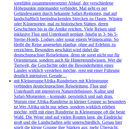
sorgfältig zusammengesetzter Ablauf, der verschiedene
Höhepunkte miteinander verbindet. Mal geht es per
Geländewagen durch bekannte Safari-Regionen, mal auf
landschaftlich beeindruckenden Strecken zu Oasen, Wüsten
oder Küstenorten, mal zu historischen Stätten, deren
Geschichten bis in die Antike reichen. Viele Reisen sind
inklusive Flug und Unterkunft geplant, häufig in 3- bis 5-
Sterne-Hotels, Lodges oder sogar einem Wüstencamp. So
bleibt die Reise angenehm planbar, ohne auf Erlebnis zu
verzichten. Besonders geschätzt wird dabei die
deutschsprachige Reiseleitung, denn sie sorgt nicht nur für
Orientierung, sondern auch für Hintergrundwissen. Wer die
Tierwelt, die Geschichte oder die Besonderheiten eines
Landes wirklich verstehen möchte, reist mit einer Führung
deutlich intensiver. Gerade…
mit Kleingruppe
Afrika-Rundreisen mit Kleingruppe
verbinden deutschsprachige Reiseleitung, Flug und
Unterkunft mit intensiven Naturerlebnissen, Kultur und
Safari-Momenten – kompakt, persönlich und nah dran.
Warum eine Afrika-Rundreise in kleiner Gruppe so besonders
ist Wer Afrika nicht nur sehen, sondern wirklich erleben
möchte, trifft mit einer Rundreise in Kleingruppe oft die beste
Wahl. Die Wege sind auf vielen Routen lang, die Eindrücke
groß und die Landschaften sehr unterschiedlich. Genau hier
spielt die kleine Gruppe ihre Stärken aus: mehr Übersicht,