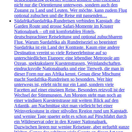
nicht nur die Orientierung unterwegs, sondern auch den
Zugang zu Land und Leuten. Wer möchte, kann zudem Flug
optional zubuchen und die Reise mit passenden…
Südafrika
Suedafrika-Rundreisen verbinden Kapstadt, die
Garden Route und grosse Safari-Momente im Kruger
Nationalpark – oft mit komfortablen Hotels,
deutschsprachiger Reiseleitung und optional zubuchbarem
Flug. Warum Suedafrika als Rundreiseziel so begeistert
Suedafrika ist ein Land der Kontraste. Kaum eine andere
Destination vereint so viele Reiseerlebnisse auf so
unterschiedlichen Etappen: eine lebendige Metropole am
Ozean, spektakulaere Kuestenstrassen, Weinlandschaften,
eindrucksvolle Nationalparks und eine Tierwelt, die man in
dieser Form nur aus Afrika kennt. Genau diese Mischung
macht Suedafrika-Rundreisen so besonders. Wer hier
unterwegs ist, erlebt nicht nur ein Land, sondern viele
Facetten auf einer einzigen Reise. Besonders reizvoll ist der
Wechsel der Stimmungen. Am Morgen steht man noch an
einer windigen Kuestenstrasse mit weitem Blick auf den
Atlantik, am Nachmittag sitzt man vielleicht bei einer
Weinverkostung in einer stilvollen Region rund um Kapstadt,
und wenige Tage spaeter geht es schon auf Pirschfahrt durch
ein Wildreservat oder in den Kruger Nationalpark.
Dazwischen liegen nur wenige Reisetage, aber gefuehlt ganze