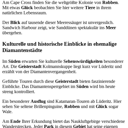
Am Cape Cross finden Sie die weltgrößte Kolonie von
Robben
.
Mit etwas
Glück
beobachten Sie hier weitere
Tiere
in ihrem
natürlichen Lebensraum.
Der
Blick
auf tausende dieser Meeressäuger ist unvergesslich.
Sandwich Harbour zeigt, wie Sanddünen spektakulär ins
Meer
übergehen.
Kulturelle und historische Einblicke in ehemalige
Diamantenstädte
Im
Süden
erwarten Sie kulturelle
Sehenswürdigkeiten
besonderer
Art. Die
Geisterstadt
Kolmannskuppe liegt kurz vor Lüderitz und
erzählt von der Diamantenvergangenheit.
Geführte Touren durch diese
Geisterstadt
bieten faszinierende
Einblicke. Das Diamantensperrgebiet im
Süden
wird bis heute
streng kontrolliert.
Ein besonderer
Ausflug
sind Katamaran-Touren ab Lüderitz. Hier
sehen Sie seltene Brillenpinguine,
Robben
und mit
Glück
sogar
Wale.
Am
Ende
Ihrer Erkundung bietet das Naukluftgebirge verschiedene
Wanderstrecken. Jeder
Park
in diesem
Gebiet
hat seine eigenen