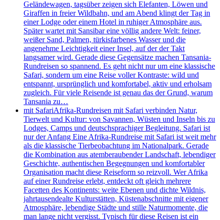
Geländewagen, tagsüber zeigen sich Elefanten, Löwen und
Giraffen in freier Wildbahn, und am Abend klingt der Tag in
einer Lodge oder einem Hotel in ruhiger Atmosphäre aus.
Später wartet mit Sansibar eine völlig andere Welt: feiner,
weißer Sand, Palmen, türkisfarbenes Wasser und die
angenehme Leichtigkeit einer Insel, auf der der Takt
langsamer wird. Gerade diese Gegensätze machen Tansania-
Rundreisen so spannend. Es geht nicht nur um eine klassische
Safari, sondern um eine Reise voller Kontraste: wild und
entspannt, ursprünglich und komfortabel, aktiv und erholsam
zugleich. Für viele Reisende ist genau das der Grund, warum
Tansania zu…
mit Safari
Afrika-Rundreisen mit Safari verbinden Natur,
Tierwelt und Kultur: von Savannen, Wüsten und Inseln bis zu
Lodges, Camps und deutschsprachiger Begleitung. Safari ist
nur der Anfang Eine Afrika-Rundreise mit Safari ist weit mehr
als die klassische Tierbeobachtung im Nationalpark. Gerade
die Kombination aus atemberaubender Landschaft, lebendiger
Geschichte, authentischen Begegnungen und komfortabler
Organisation macht diese Reiseform so reizvoll. Wer Afrika
auf einer Rundreise erlebt, entdeckt oft gleich mehrere
Facetten des Kontinents: weite Ebenen und dichte Wildnis,
jahrtausendealte Kulturstätten, Küstenabschnitte mit eigener
Atmosphäre, lebendige Städte und stille Naturmomente, die
man lange nicht vergisst. Typisch für diese Reisen ist ein