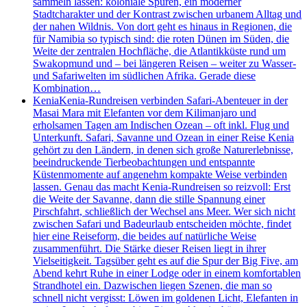
sammeln lassen: koloniale Spuren, ein moderner
Stadtcharakter und der Kontrast zwischen urbanem Alltag und
der nahen Wildnis. Von dort geht es hinaus in Regionen, die
für Namibia so typisch sind: die roten Dünen im Süden, die
Weite der zentralen Hochfläche, die Atlantikküste rund um
Swakopmund und – bei längeren Reisen – weiter zu Wasser-
und Safariwelten im südlichen Afrika. Gerade diese
Kombination…
Kenia
Kenia-Rundreisen verbinden Safari-Abenteuer in der
Masai Mara mit Elefanten vor dem Kilimanjaro und
erholsamen Tagen am Indischen Ozean – oft inkl. Flug und
Unterkunft. Safari, Savanne und Ozean in einer Reise Kenia
gehört zu den Ländern, in denen sich große Naturerlebnisse,
beeindruckende Tierbeobachtungen und entspannte
Küstenmomente auf angenehm kompakte Weise verbinden
lassen. Genau das macht Kenia-Rundreisen so reizvoll: Erst
die Weite der Savanne, dann die stille Spannung einer
Pirschfahrt, schließlich der Wechsel ans Meer. Wer sich nicht
zwischen Safari und Badeurlaub entscheiden möchte, findet
hier eine Reiseform, die beides auf natürliche Weise
zusammenführt. Die Stärke dieser Reisen liegt in ihrer
Vielseitigkeit. Tagsüber geht es auf die Spur der Big Five, am
Abend kehrt Ruhe in einer Lodge oder in einem komfortablen
Strandhotel ein. Dazwischen liegen Szenen, die man so
schnell nicht vergisst: Löwen im goldenen Licht, Elefanten in