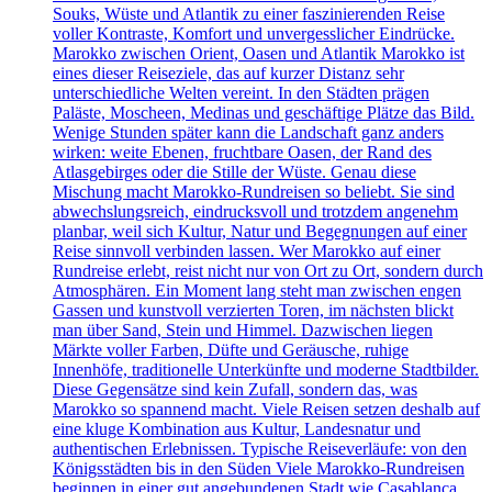
Souks, Wüste und Atlantik zu einer faszinierenden Reise
voller Kontraste, Komfort und unvergesslicher Eindrücke.
Marokko zwischen Orient, Oasen und Atlantik Marokko ist
eines dieser Reiseziele, das auf kurzer Distanz sehr
unterschiedliche Welten vereint. In den Städten prägen
Paläste, Moscheen, Medinas und geschäftige Plätze das Bild.
Wenige Stunden später kann die Landschaft ganz anders
wirken: weite Ebenen, fruchtbare Oasen, der Rand des
Atlasgebirges oder die Stille der Wüste. Genau diese
Mischung macht Marokko-Rundreisen so beliebt. Sie sind
abwechslungsreich, eindrucksvoll und trotzdem angenehm
planbar, weil sich Kultur, Natur und Begegnungen auf einer
Reise sinnvoll verbinden lassen. Wer Marokko auf einer
Rundreise erlebt, reist nicht nur von Ort zu Ort, sondern durch
Atmosphären. Ein Moment lang steht man zwischen engen
Gassen und kunstvoll verzierten Toren, im nächsten blickt
man über Sand, Stein und Himmel. Dazwischen liegen
Märkte voller Farben, Düfte und Geräusche, ruhige
Innenhöfe, traditionelle Unterkünfte und moderne Stadtbilder.
Diese Gegensätze sind kein Zufall, sondern das, was
Marokko so spannend macht. Viele Reisen setzen deshalb auf
eine kluge Kombination aus Kultur, Landesnatur und
authentischen Erlebnissen. Typische Reiseverläufe: von den
Königsstädten bis in den Süden Viele Marokko-Rundreisen
beginnen in einer gut angebundenen Stadt wie Casablanca