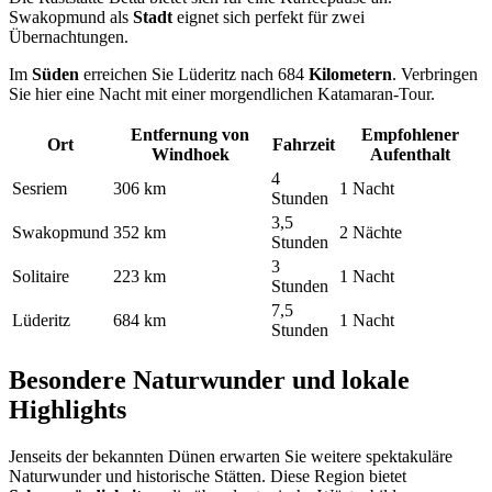
Swakopmund als
Stadt
eignet sich perfekt für zwei
Übernachtungen.
Im
Süden
erreichen Sie Lüderitz nach 684
Kilometern
. Verbringen
Sie hier eine Nacht mit einer morgendlichen Katamaran-Tour.
Entfernung von
Empfohlener
Ort
Fahrzeit
Windhoek
Aufenthalt
4
Sesriem
306 km
1 Nacht
Stunden
3,5
Swakopmund
352 km
2 Nächte
Stunden
3
Solitaire
223 km
1 Nacht
Stunden
7,5
Lüderitz
684 km
1 Nacht
Stunden
Besondere Naturwunder und lokale
Highlights
Jenseits der bekannten Dünen erwarten Sie weitere spektakuläre
Naturwunder und historische Stätten. Diese Region bietet