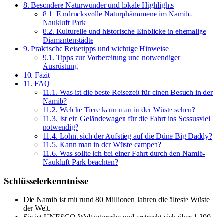
8.
Besondere Naturwunder und lokale Highlights
8.1.
Eindrucksvolle Naturphänomene im Namib-
Naukluft Park
8.2.
Kulturelle und historische Einblicke in ehemalige
Diamantenstädte
9.
Praktische Reisetipps und wichtige Hinweise
9.1.
Tipps zur Vorbereitung und notwendiger
Ausrüstung
10.
Fazit
11.
FAQ
11.1.
Was ist die beste Reisezeit für einen Besuch in der
Namib?
11.2.
Welche Tiere kann man in der Wüste sehen?
11.3.
Ist ein Geländewagen für die Fahrt ins Sossusvlei
notwendig?
11.4.
Lohnt sich der Aufstieg auf die Düne Big Daddy?
11.5.
Kann man in der Wüste campen?
11.6.
Was sollte ich bei einer Fahrt durch den Namib-
Naukluft Park beachten?
Schlüsselerkenntnisse
Die Namib ist mit rund 80 Millionen Jahren die älteste Wüste
der Welt.
Sie ist UNESCO-Weltnaturerbe und erstreckt sich über 1.300