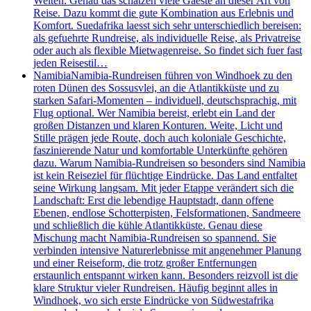
Welten. Genau das schätzen viele Gaeste an dieser Art von
Reise. Dazu kommt die gute Kombination aus Erlebnis und
Komfort. Suedafrika laesst sich sehr unterschiedlich bereisen:
als gefuehrte Rundreise, als individuelle Reise, als Privatreise
oder auch als flexible Mietwagenreise. So findet sich fuer fast
jeden Reisestil…
Namibia
Namibia-Rundreisen führen von Windhoek zu den
roten Dünen des Sossusvlei, an die Atlantikküste und zu
starken Safari-Momenten – individuell, deutschsprachig, mit
Flug optional. Wer Namibia bereist, erlebt ein Land der
großen Distanzen und klaren Konturen. Weite, Licht und
Stille prägen jede Route, doch auch koloniale Geschichte,
faszinierende Natur und komfortable Unterkünfte gehören
dazu. Warum Namibia-Rundreisen so besonders sind Namibia
ist kein Reiseziel für flüchtige Eindrücke. Das Land entfaltet
seine Wirkung langsam. Mit jeder Etappe verändert sich die
Landschaft: Erst die lebendige Hauptstadt, dann offene
Ebenen, endlose Schotterpisten, Felsformationen, Sandmeere
und schließlich die kühle Atlantikküste. Genau diese
Mischung macht Namibia-Rundreisen so spannend. Sie
verbinden intensive Naturerlebnisse mit angenehmer Planung
und einer Reiseform, die trotz großer Entfernungen
erstaunlich entspannt wirken kann. Besonders reizvoll ist die
klare Struktur vieler Rundreisen. Häufig beginnt alles in
Windhoek, wo sich erste Eindrücke von Südwestafrika