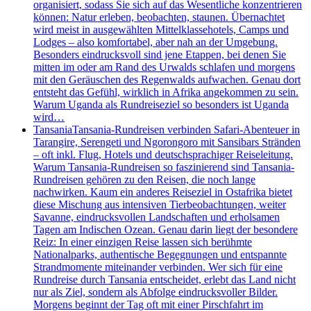
organisiert, sodass Sie sich auf das Wesentliche konzentrieren
können: Natur erleben, beobachten, staunen. Übernachtet
wird meist in ausgewählten Mittelklassehotels, Camps und
Lodges – also komfortabel, aber nah an der Umgebung.
Besonders eindrucksvoll sind jene Etappen, bei denen Sie
mitten im oder am Rand des Urwalds schlafen und morgens
mit den Geräuschen des Regenwalds aufwachen. Genau dort
entsteht das Gefühl, wirklich in Afrika angekommen zu sein.
Warum Uganda als Rundreiseziel so besonders ist Uganda
wird…
Tansania
Tansania-Rundreisen verbinden Safari-Abenteuer in
Tarangire, Serengeti und Ngorongoro mit Sansibars Stränden
– oft inkl. Flug, Hotels und deutschsprachiger Reiseleitung.
Warum Tansania-Rundreisen so faszinierend sind Tansania-
Rundreisen gehören zu den Reisen, die noch lange
nachwirken. Kaum ein anderes Reiseziel in Ostafrika bietet
diese Mischung aus intensiven Tierbeobachtungen, weiter
Savanne, eindrucksvollen Landschaften und erholsamen
Tagen am Indischen Ozean. Genau darin liegt der besondere
Reiz: In einer einzigen Reise lassen sich berühmte
Nationalparks, authentische Begegnungen und entspannte
Strandmomente miteinander verbinden. Wer sich für eine
Rundreise durch Tansania entscheidet, erlebt das Land nicht
nur als Ziel, sondern als Abfolge eindrucksvoller Bilder.
Morgens beginnt der Tag oft mit einer Pirschfahrt im