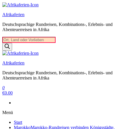
Zum
Inhalt
Afrikaferien
springen
Deutschsprachige Rundreisen, Kombinations-, Erlebnis- und
Abenteuerreisen in Afrika
Products
search
Afrikaferien
Deutschsprachige Rundreisen, Kombinations-, Erlebnis- und
Abenteuerreisen in Afrika
0
€0.00
Menü
Start
Marokko
Marokko-Rundreisen verbinden Königsstädte,