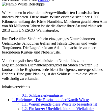
Willkommen in einer der außergewöhnlichsten
Landschaften
unseres Planeten. Diese uralte
Wüste
erstreckt sich über 1.300
Kilometer entlang der Küste Namibias. Mit einem geschätzten Alter
von 80 Millionen Jahren ist sie die älteste ihrer Art und zählt seit
2013 zum UNESCO-Weltnaturerbe.
Ihre
Reise
führt Sie durch ein einzigartiges Naturphänomen.
Gigantische Sanddünen treffen auf felsige Ebenen und weite
Tonpfannen. Die Lage direkt am Atlantik macht sie zu einer
besonderen Küsten- und Nebelwüste.
Von der mystischen Skelettküste im Norden bis zum
abgeschiedenen Diamantensperrgebiet im Süden erwarten Sie
kontrastreiche Regionen. Jede bietet ihr eigenes, unvergessliches
Erlebnis. Eine gute Planung ist der Schlüssel, um diese Weite
vollständig zu erkunden.
Inhaltsverzeichnis
0.1.
Schlüsselerkenntnisse
1.
Einleitung – Die Faszination der Namib Wüste
1.1.
Warum gerade diese Wüste so besonders ist
1.2.
Ein kurzer Überblick über die Vielfalt der