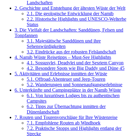
Landschaften
2.
Geschichte und Entstehung der ältesten Wüste der Welt
2.1.
Die geologische Entwicklung der Namib
2.2.
Historische Highlights und UNESCO-Welterbe
Status
3.
Die Vielfalt der Landschaften: Sanddünen, Felsen und
Tonpfannen
3.1.
Majestätische Sanddünen und ihre
Sehenswürdigkeiten
3.2.
Eindrücke aus der robusten Felslandschaft
4.
Namib Wüste Reisetipps – Must-See Highlights
4.1.
Sossusvlei, Deadvlei und der Sesriem Canyon
4.2.
Besondere Spots wie Big Daddy und Düne 45
5.
Aktivitäten und Erlebnisse inmitten der Wüste
5.1.
Offroad-Abenteuer und Jeep-Touren
5.2.
Wanderungen und Sonnenaufgangserlebnisse
6.
Unterkünfte und Campingplätze in der Namib Wüste
6.1.
Von luxuriösen Lodges bis zu authentischen
Campsites
6.2.
Tipps zur Übernachtung inmitten der
Dünenlandschaft
7.
Routen und Tourenvorschläge für Ihre Wüstenreise
7.1.
Empfohlene Routen ab Windhoek
7.2.
Praktische Stopps und Highlights entlang der
Strecke