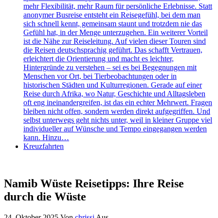
mehr Flexibilität, mehr Raum für persönliche Erlebnisse. Statt
anonymer Busreise entsteht ein Reisegefühl, bei dem man
sich schnell kennt, gemeinsam staunt und trotzdem nie das
Gefühl hat, in der Menge unterzugehen. Ein weiterer Vorteil
ist die Nähe zur Reiseleitung. Auf vielen dieser Touren sind
die Reisen deutschsprachig geführt. Das schafft Vertrauen,
erleichtert die Orientierung und macht es leichter,
Hintergründe zu verstehen – sei es bei Begegnungen mit
Menschen vor Ort, bei Tierbeobachtungen oder in
historischen Städten und Kulturregionen. Gerade auf einer
Reise durch Afrika, wo Natur, Geschichte und Alltagsleben
oft eng ineinandergreifen, ist das ein echter Mehrwert. Fragen
bleiben nicht offen, sondern werden direkt aufgegriffen. Und
selbst unterwegs geht nichts unter, weil in kleiner Gruppe viel
individueller auf Wünsche und Tempo eingegangen werden
kann. Hinzu…
Kreuzfahrten
Namib Wüste Reisetipps: Ihre Reise
durch die Wüste
24. Oktober 2025
Von
chrissi
Aus