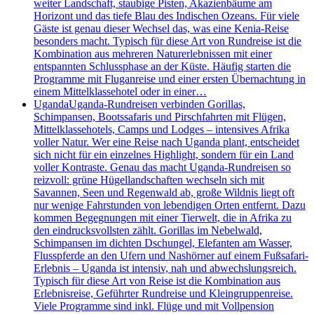
weiter Landschaft, staubige Pisten, Akazienbäume am
Horizont und das tiefe Blau des Indischen Ozeans. Für viele
Gäste ist genau dieser Wechsel das, was eine Kenia-Reise
besonders macht. Typisch für diese Art von Rundreise ist die
Kombination aus mehreren Naturerlebnissen mit einer
entspannten Schlussphase an der Küste. Häufig starten die
Programme mit Fluganreise und einer ersten Übernachtung in
einem Mittelklassehotel oder in einer…
Uganda
Uganda-Rundreisen verbinden Gorillas,
Schimpansen, Bootssafaris und Pirschfahrten mit Flügen,
Mittelklassehotels, Camps und Lodges – intensives Afrika
voller Natur. Wer eine Reise nach Uganda plant, entscheidet
sich nicht für ein einzelnes Highlight, sondern für ein Land
voller Kontraste. Genau das macht Uganda-Rundreisen so
reizvoll: grüne Hügellandschaften wechseln sich mit
Savannen, Seen und Regenwald ab, große Wildnis liegt oft
nur wenige Fahrstunden von lebendigen Orten entfernt. Dazu
kommen Begegnungen mit einer Tierwelt, die in Afrika zu
den eindrucksvollsten zählt. Gorillas im Nebelwald,
Schimpansen im dichten Dschungel, Elefanten am Wasser,
Flusspferde an den Ufern und Nashörner auf einem Fußsafari-
Erlebnis – Uganda ist intensiv, nah und abwechslungsreich.
Typisch für diese Art von Reise ist die Kombination aus
Erlebnisreise, Geführter Rundreise und Kleingruppenreise.
Viele Programme sind inkl. Flüge und mit Vollpension