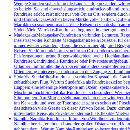
Wenige Stunden später kann die Landschaft ganz anders wirke
so beliebt. Sie sind abwechslungsreich, eindrucksvoll und tro
Rundreise erlebt, reist nicht nur von Ort zu Ort, sondern dur
und Himmel. Dazwischen liegen Märkte voller Farben, Düfte und
Marokko so spannend macht. Viele Reisen setzen deshalb auf e
Süden Viele Marokko-Rundreisen beginnen in einer gut angebu
Madagaskar
Madagaskar-Rundreisen verbinden Lemuren, Regenwa
Inselstaat voller Kontraste Madagaskar ist kein Reiseziel für 
immer wieder verändern, Tiere, die es nur hier gibt, und Begeg
Reisen. Sie führen nicht nur von Ort zu Ort, sondern von einer 
Felsformationen, grüne Regenwaldgebiete, weite Hochlandlandsc
Rundreisen, individuelle Rundreise oder Privatreise aufgebaut.
Urlauber und für alle, die Afrika einmal anders kennenlernen m
Orientierung unterwegs, sondern auch den Zugang zu Land un
Südafrika
Suedafrika-Rundreisen verbinden Kapstadt, die Garde
zubuchbarem Flug. Warum Suedafrika als Rundreiseziel so begeis
Etappen: eine lebendige Metropole am Ozean, spektakulaere Kue
Mischung macht Suedafrika-Rundreisen so besonders. Wer hier un
Stimmungen. Am Morgen steht man noch an einer windigen Kueste
um Kapstadt, und wenige Tage spaeter geht es schon auf Pirsch
das schätzen viele Gaeste an dieser Art von Reise. Dazu kommt 
individuelle Reise, als Privatreise oder auch als flexible Mietwa
Namibia
Namibia-Rundreisen führen von Windhoek zu den roten 
Namibia bereist, erlebt ein Land der großen Distanzen und kla
gehören dazu. Warum Namibia-Rundreisen so besonders sind Nami