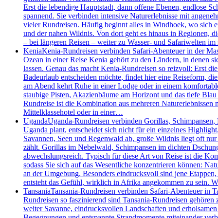
Erst die lebendige Hauptstadt, dann offene Ebenen, endlose S
spannend. Sie verbinden intensive Naturerlebnisse mit angenehm
vieler Rundreisen. Häufig beginnt alles in Windhoek, wo sich 
und der nahen Wildnis. Von dort geht es hinaus in Regionen, d
– bei längeren Reisen – weiter zu Wasser- und Safariwelten i
Kenia
Kenia-Rundreisen verbinden Safari-Abenteuer in der Mas
Ozean in einer Reise Kenia gehört zu den Ländern, in denen 
lassen. Genau das macht Kenia-Rundreisen so reizvoll: Erst die
Badeurlaub entscheiden möchte, findet hier eine Reiseform, die 
am Abend kehrt Ruhe in einer Lodge oder in einem komfortablen
staubige Pisten, Akazienbäume am Horizont und das tiefe Blau 
Rundreise ist die Kombination aus mehreren Naturerlebnissen m
Mittelklassehotel oder in einer…
Uganda
Uganda-Rundreisen verbinden Gorillas, Schimpansen, Bo
Uganda plant, entscheidet sich nicht für ein einzelnes Highlig
Savannen, Seen und Regenwald ab, große Wildnis liegt oft nur
zählt. Gorillas im Nebelwald, Schimpansen im dichten Dschung
abwechslungsreich. Typisch für diese Art von Reise ist die Kom
sodass Sie sich auf das Wesentliche konzentrieren können: Nat
an der Umgebung. Besonders eindrucksvoll sind jene Etappen
entsteht das Gefühl, wirklich in Afrika angekommen zu sein.
Tansania
Tansania-Rundreisen verbinden Safari-Abenteuer in Ta
Rundreisen so faszinierend sind Tansania-Rundreisen gehören z
weiter Savanne, eindrucksvollen Landschaften und erholsamen T
Begegnungen und entspannte Strandmomente miteinander verbinde