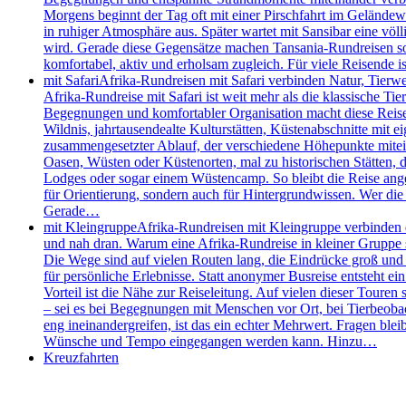
Morgens beginnt der Tag oft mit einer Pirschfahrt im Geländew
in ruhiger Atmosphäre aus. Später wartet mit Sansibar eine völl
wird. Gerade diese Gegensätze machen Tansania-Rundreisen so s
komfortabel, aktiv und erholsam zugleich. Für viele Reisende
mit Safari
Afrika-Rundreisen mit Safari verbinden Natur, Tierw
Afrika-Rundreise mit Safari ist weit mehr als die klassische 
Begegnungen und komfortabler Organisation macht diese Reisefo
Wildnis, jahrtausendealte Kulturstätten, Küstenabschnitte mit e
zusammengesetzter Ablauf, der verschiedene Höhepunkte mitei
Oasen, Wüsten oder Küstenorten, mal zu historischen Stätten, de
Lodges oder sogar einem Wüstencamp. So bleibt die Reise angen
für Orientierung, sondern auch für Hintergrundwissen. Wer die 
Gerade…
mit Kleingruppe
Afrika-Rundreisen mit Kleingruppe verbinden d
und nah dran. Warum eine Afrika-Rundreise in kleiner Gruppe so
Die Wege sind auf vielen Routen lang, die Eindrücke groß und d
für persönliche Erlebnisse. Statt anonymer Busreise entsteht e
Vorteil ist die Nähe zur Reiseleitung. Auf vielen dieser Touren 
– sei es bei Begegnungen mit Menschen vor Ort, bei Tierbeobac
eng ineinandergreifen, ist das ein echter Mehrwert. Fragen bleib
Wünsche und Tempo eingegangen werden kann. Hinzu…
Kreuzfahrten