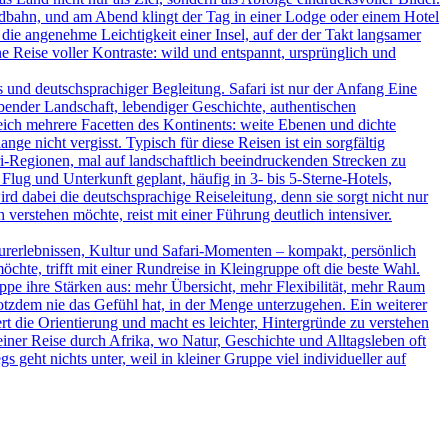
ildbahn, und am Abend klingt der Tag in einer Lodge oder einem Hotel
 die angenehme Leichtigkeit einer Insel, auf der der Takt langsamer
 Reise voller Kontraste: wild und entspannt, ursprünglich und
und deutschsprachiger Begleitung. Safari ist nur der Anfang Eine
bender Landschaft, lebendiger Geschichte, authentischen
leich mehrere Facetten des Kontinents: weite Ebenen und dichte
ge nicht vergisst. Typisch für diese Reisen ist ein sorgfältig
-Regionen, mal auf landschaftlich beeindruckenden Strecken zu
Flug und Unterkunft geplant, häufig in 3- bis 5-Sterne-Hotels,
d dabei die deutschsprachige Reiseleitung, denn sie sorgt nicht nur
verstehen möchte, reist mit einer Führung deutlich intensiver.
turerlebnissen, Kultur und Safari-Momenten – kompakt, persönlich
hte, trifft mit einer Rundreise in Kleingruppe oft die beste Wahl.
uppe ihre Stärken aus: mehr Übersicht, mehr Flexibilität, mehr Raum
rotzdem nie das Gefühl hat, in der Menge unterzugehen. Ein weiterer
ert die Orientierung und macht es leichter, Hintergründe zu verstehen
iner Reise durch Afrika, wo Natur, Geschichte und Alltagsleben oft
s geht nichts unter, weil in kleiner Gruppe viel individueller auf