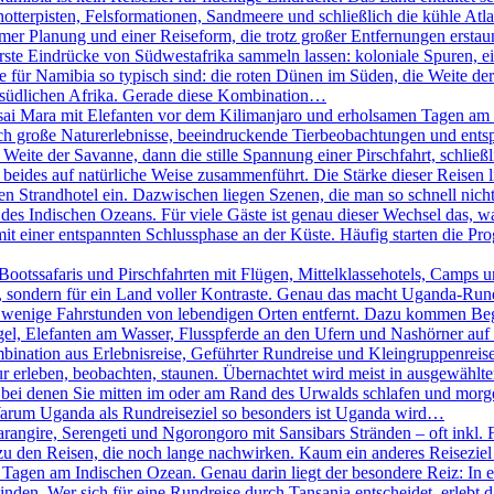
chotterpisten, Felsformationen, Sandmeere und schließlich die kühle A
er Planung und einer Reiseform, die trotz großer Entfernungen erstaunl
erste Eindrücke von Südwestafrika sammeln lassen: koloniale Spuren, 
ie für Namibia so typisch sind: die roten Dünen im Süden, die Weite 
m südlichen Afrika. Gerade diese Kombination…
ai Mara mit Elefanten vor dem Kilimanjaro und erholsamen Tagen am I
sich große Naturerlebnisse, beeindruckende Tierbeobachtungen und e
 Weite der Savanne, dann die stille Spannung einer Pirschfahrt, schlie
beides auf natürliche Weise zusammenführt. Die Stärke dieser Reisen lieg
 Strandhotel ein. Dazwischen liegen Szenen, die man so schnell nicht 
des Indischen Ozeans. Für viele Gäste ist genau dieser Wechsel das, w
it einer entspannten Schlussphase an der Küste. Häufig starten die P
otssafaris und Pirschfahrten mit Flügen, Mittelklassehotels, Camps un
ht, sondern für ein Land voller Kontraste. Genau das macht Uganda-Run
 wenige Fahrstunden von lebendigen Orten entfernt. Dazu kommen Begeg
el, Elefanten am Wasser, Flusspferde an den Ufern und Nashörner auf e
bination aus Erlebnisreise, Geführter Rundreise und Kleingruppenreise
ur erleben, beobachten, staunen. Übernachtet wird meist in ausgewählt
, bei denen Sie mitten im oder am Rand des Urwalds schlafen und mo
 Warum Uganda als Rundreiseziel so besonders ist Uganda wird…
rangire, Serengeti und Ngorongoro mit Sansibars Stränden – oft inkl. 
u den Reisen, die noch lange nachwirken. Kaum ein anderes Reiseziel 
agen am Indischen Ozean. Genau darin liegt der besondere Reiz: In ei
n. Wer sich für eine Rundreise durch Tansania entscheidet, erlebt das 