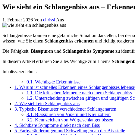
Wie sieht ein Schlangenbiss aus – Erkenn
1. Februar 2026
Von
chrissi
Aus
Schlangenbisse können eine gefährliche Situation darstellen, bei der 
wissen, wie Sie einen
Schlangenbiss erkennen
und richtig reagieren
Die Fähigkeit,
Bissspuren
und
Schlangenbiss Symptome
zu identif
In diesem Artikel erfahren Sie alles Wichtige zum Thema
Schlangenb
Inhaltsverzeichnis
0.1.
Wichtigste Erkenntnisse
1.
Warum ist schnelles Erkennen eines Schlangenbisses lebensr
1.1.
Die kritischen Momente nach einem Schlangenbiss
1.2.
Unterscheidung zwischen giftigen und ungiftigen S
2.
Wie sieht ein Schlangenbiss aus
3.
Typische Bissmuster verschiedener Schlangenarten
3.1.
Bissspuren von Vipern und Kreuzottern
3.2.
Kennzeichen von Würgeschlangenbissen
4.
Sichtbare Symptome direkt nach dem Biss
5.
Farbveränderungen und Schwellungen an der Bissstelle