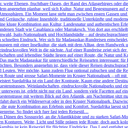
n: weite Ebenen, fruchtbare Oasen, der Rand des Atlasgebirges oder d
tzdem angenehm planbar, weil sich Kultur, Natur und Begegnungen auf e
ch Atmosphären. Ein Moment lang steht man zwischen engen Gassen und k
 Geräusche, ruhige Innenhöfe, traditionelle Unterkünfte und moderne 
ine kluge Kombination aus Kultur, Landesnatur und authentischen Erleb
ndenen Stadt wie Casablanca oder Marrakesch. Von dort aus erschlie
ld, Isalo-Nationalpark und Hochlandstädte – auf deutschsprachigen 
den schnellen Eindruck. Wer sich für Madagaskar-Rundreisen entscheidet
nungen mit einer Inselkultur, die stark mit dem Alltag, dem Handwerk 
eindrucksvollen Welt in die nächste. Auf einer Rundreise zeigt sich der
haften und lebendige Städte liegen auf einer Route, die Natur und Ku
 Das macht Madagaskar für unterschiedliche Reisearten interessant: für 
öchten. Besonders angenehm ist, dass viele dieser Reisen deutschsprachi
d Leuten. Wer möchte, kann zudem Flug optional zubuchen und die R
n Route und grosse Safari-Momente im Kruger Nationalpark – oft mit k
tert Suedafrika ist ein Land der Kontraste. Kaum eine andere Destinati
stenstrassen, Weinlandschaften, eindrucksvolle Nationalparks und eine
terwegs ist, erlebt nicht nur ein Land, sondern viele Facetten auf eine
nstrasse mit weitem Blick auf den Atlantik, am Nachmittag sitzt man 
fahrt durch ein Wildreservat oder in den Kruger Nationalpark. Dazwis
die gute Kombination aus Erlebnis und Komfort. Suedafrika laesst sich 
genreise. So findet sich fuer fast jeden Reisestil…
Dünen des Sossusvlei, an die Atlantikküste und zu starken Safari-Mom
ren Konturen. Weite, Licht und Stille prägen jede Route, doch auch kol
bia ist kein Reiseziel für flüchtige Eindrücke. Das Land entfaltet se