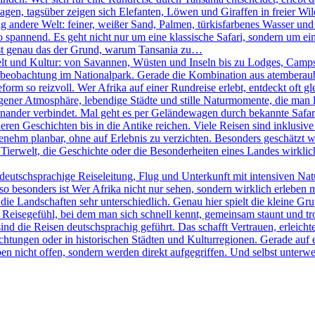
agen, tagsüber zeigen sich Elefanten, Löwen und Giraffen in freier W
ig andere Welt: feiner, weißer Sand, Palmen, türkisfarbenes Wasser und
pannend. Es geht nicht nur um eine klassische Safari, sondern um eine
 ist genau das der Grund, warum Tansania zu…
elt und Kultur: von Savannen, Wüsten und Inseln bis zu Lodges, Camps 
Tierbeobachtung im Nationalpark. Gerade die Kombination aus atemberau
rm so reizvoll. Wer Afrika auf einer Rundreise erlebt, entdeckt oft g
igener Atmosphäre, lebendige Städte und stille Naturmomente, die man lan
nander verbindet. Mal geht es per Geländewagen durch bekannte Safari
ren Geschichten bis in die Antike reichen. Viele Reisen sind inklusive 
ehm planbar, ohne auf Erlebnis zu verzichten. Besonders geschätzt wir
Tierwelt, die Geschichte oder die Besonderheiten eines Landes wirklich 
eutschsprachige Reiseleitung, Flug und Unterkunft mit intensiven Na
 besonders ist Wer Afrika nicht nur sehen, sondern wirklich erleben möc
ie Landschaften sehr unterschiedlich. Genau hier spielt die kleine Gr
in Reisegefühl, bei dem man sich schnell kennt, gemeinsam staunt und t
sind die Reisen deutschsprachig geführt. Das schafft Vertrauen, erleicht
htungen oder in historischen Städten und Kulturregionen. Gerade auf e
en nicht offen, sondern werden direkt aufgegriffen. Und selbst unterweg