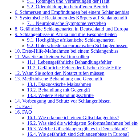
5.1.
Rötungen und Verfärbungen der Haut
5.2.
Ödembildung im betroffenen Bereich
6.
Schmerzen und Empfindungen bei einem Schlangenbiss
7.
Systemische Reaktionen des Körpers auf Schlangengift
7.1.
Neurologische Symptome verstehen
8.
Gefährliche Schlangenarten in Deutschland und Europa
9.
Schlangenbisse in Afrika und ihre Besonderheiten
9.1.
Hochgiftige afrikanische Schlangenarten
9.2.
Unterschiede zu europäischen Schlangenbissen
10.
Erste-Hilfe-Maßnahmen bei einem Schlangenbiss
11.
Was Sie auf keinen Fall tun sollten
11.1.
Lebensgefährliche Behandlungsfehler
11.2.
Gefährliche Fehler der falschen Erste Hilfe
12.
Wann Sie sofort den Notarzt rufen müssen
13.
Medizinische Behandlung und Gegengift
13.1.
Diagnostische Maßnahmen
13.2.
Behandlung mit Gegengift
13.3.
Weitere Behandlungsschritte
14.
Vorbeugung und Schutz vor Schlangenbissen
15.
Fazit
16.
FAQ
16.1.
Wie erkenne ich einen Giftschlangenbiss?
16.2.
Was sind die wichtigsten Sofortmaßnahmen bei ei
16.3.
Welche Giftschlangen gibt es in Deutschland?
16.4.
Wie gefährlich sind Schlangenbisse in Europa?