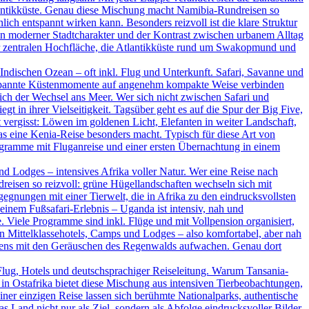
tlantikküste. Genau diese Mischung macht Namibia-Rundreisen so
ich entspannt wirken kann. Besonders reizvoll ist die klare Struktur
ein moderner Stadtcharakter und der Kontrast zwischen urbanem Alltag
der zentralen Hochfläche, die Atlantikküste rund um Swakopmund und
ndischen Ozean – oft inkl. Flug und Unterkunft. Safari, Savanne und
ntspannte Küstenmomente auf angenehm kompakte Weise verbinden
ßlich der Wechsel ans Meer. Wer sich nicht zwischen Safari und
t in ihrer Vielseitigkeit. Tagsüber geht es auf die Spur der Big Five,
vergisst: Löwen im goldenen Licht, Elefanten in weiter Landschaft,
as eine Kenia-Reise besonders macht. Typisch für diese Art von
rogramme mit Fluganreise und einer ersten Übernachtung in einem
d Lodges – intensives Afrika voller Natur. Wer eine Reise nach
dreisen so reizvoll: grüne Hügellandschaften wechseln sich mit
nungen mit einer Tierwelt, die in Afrika zu den eindrucksvollsten
inem Fußsafari-Erlebnis – Uganda ist intensiv, nah und
. Viele Programme sind inkl. Flüge und mit Vollpension organisiert,
en Mittelklassehotels, Camps und Lodges – also komfortabel, aber nah
rgens mit den Geräuschen des Regenwalds aufwachen. Genau dort
Flug, Hotels und deutschsprachiger Reiseleitung. Warum Tansania-
in Ostafrika bietet diese Mischung aus intensiven Tierbeobachtungen,
ner einzigen Reise lassen sich berühmte Nationalparks, authentische
Land nicht nur als Ziel, sondern als Abfolge eindrucksvoller Bilder.