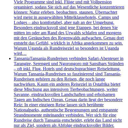
Viele Programme sind inkl. Flüge und mit Vollpension
organisiert, sodass Sie sich auf das Wesentliche konzentrieren
können: Natur erleben, beobachten, staunen. Übernachtet
wird meist in ausgewählten Mittelklassehotels, Camps und
Lodges – also komfortabel, aber nah an der Umgebung.
Besonders eindrucksvoll sind jene Etappen, bei denen Sie
mitten im oder am Rand des Urwalds schlafen und morgens
mit den Geräuschen des Regenwalds aufwachen. Genau dort
entsteht das Gefühl, wirklich in Afrika angekommen zu sein.
Warum Uganda als Rundreiseziel so besonders ist Uganda
wird…
Tansania
Tansania-Rundreisen verbinden Safari-Abenteuer in
Tarangire, Serengeti und Ngorongoro mit Sansibars Stränden
– oft inkl. Flug, Hotels und deutschsprachiger Reiseleitung.
Warum Tansania-Rundreisen so faszinierend sind Tansania-
Rundreisen gehören zu den Reisen, die noch lange
nachwirken. Kaum ein anderes Reiseziel in Ostafrika bietet
diese Mischung aus intensiven Tierbeobachtungen, weiter
Savanne, eindrucksvollen Landschaften und erholsamen
Tagen am Indischen Ozean. Genau darin liegt der besondere
Reiz: In einer einzigen Reise lassen sich berühmte
Nationalparks, authentische Begegnungen und entspannte
Strandmomente miteinander verbinden. Wer sich für eine
Rundreise durch Tansania entscheidet, erlebt das Land nicht
nur als Ziel, sondern als Abfolge eindrucksvoller Bilder.