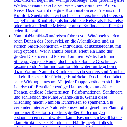
Dazwischen liegen nur wenige Reisetage, aber gefuehlt ganze
Welten. Genau das schätzen viele Gaeste an dieser Art von
Reise. Dazu kommt die gute Kombination aus Erlebnis und
Komfort. Suedafrika laesst sich sehr unterschiedlich bereisen:
als gefuehrte Rundreise, als individuelle Reise, als Privatreise
oder auch als flexible Mietwagenreise. So findet sich fuer fast
jeden Reisestil…
Namibia
Namibia-Rundreisen führen von Windhoek zu den
roten Dünen des Sossusvlei, an die Atlantikküste und zu
starken Safari-Momenten – individuell, deutschsprachig, mit
Flug optional. Wer Namibia bereist, erlebt ein Land der
großen Distanzen und klaren Konturen. Weite, Licht und
Stille prägen jede Route, doch auch koloniale Geschichte,
faszinierende Natur und komfortable Unterkünfte gehören
dazu. Warum Namibia-Rundreisen so besonders sind Namibia
ist kein Reiseziel für flüchtige Eindrücke. Das Land entfaltet
seine Wirkung langsam. Mit jeder Etappe verändert sich die
Landschaft: Erst die lebendige Hauptstadt, dann offene
Ebenen, endlose Schotterpisten, Felsformationen, Sandmeere
und schließlich die kühle Atlantikküste. Genau diese
Mischung macht Namibia-Rundreisen so spannend. Sie
verbinden intensive Naturerlebnisse mit angenehmer Planung
und einer Reiseform, die trotz großer Entfernungen
erstaunlich entspannt wirken kann. Besonders reizvoll ist die
klare Struktur vieler Rundreisen. Häufig beginnt alles in