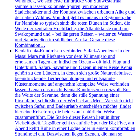
Windhoek, wo sich erste Eindrücke von Südwestafrika
sammeln lassen: koloniale Spuren, ein moderner
Stadtcharakter und der Kontrast zwischen urbanem Alltag und
der nahen Wildnis. Von dort geht es hinaus in Regionen, die
für Namibia so typisch sind: die roten Dünen im Süden, die
Weite der zentralen Hochfläche, die Atlantikküste rund um
Swakopmund und – bei längeren Reisen – weiter zu Wasser-
und Safariwelten im südlichen Afrika. Gerade diese
Kombination…
Kenia
Kenia-Rundreisen verbinden Safari-Abenteuer in der
Masai Mara mit Elefanten vor dem Kilimanjaro und
erholsamen Tagen am Indischen Ozean – oft inkl. Flug und
Unterkunft. Safari, Savanne und Ozean in einer Reise Kenia
gehört zu den Ländern, in denen sich große Naturerlebnisse,
beeindruckende Tierbeobachtungen und entspannte
Küstenmomente auf angenehm kompakte Weise verbinden
lassen. Genau das macht Kenia-Rundreisen so reizvoll: Erst
die Weite der Savanne, dann die stille Spannung einer
Pirschfahrt, schließlich der Wechsel ans Meer. Wer sich nicht
zwischen Safari und Badeurlaub entscheiden möchte, findet
hier eine Reiseform, die beides auf natürliche Weise
zusammenführt. Die Stärke dieser Reisen liegt in ihrer
Vielseitigkeit. Tagsüber geht es auf die Spur der Big Five, am
Abend kehrt Ruhe in einer Lodge oder in einem komfortablen
Strandhotel ein. Dazwischen liegen Szenen, die man so