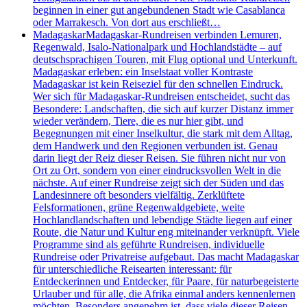
beginnen in einer gut angebundenen Stadt wie Casablanca
oder Marrakesch. Von dort aus erschließt…
Madagaskar
Madagaskar-Rundreisen verbinden Lemuren,
Regenwald, Isalo-Nationalpark und Hochlandstädte – auf
deutschsprachigen Touren, mit Flug optional und Unterkunft.
Madagaskar erleben: ein Inselstaat voller Kontraste
Madagaskar ist kein Reiseziel für den schnellen Eindruck.
Wer sich für Madagaskar-Rundreisen entscheidet, sucht das
Besondere: Landschaften, die sich auf kurzer Distanz immer
wieder verändern, Tiere, die es nur hier gibt, und
Begegnungen mit einer Inselkultur, die stark mit dem Alltag,
dem Handwerk und den Regionen verbunden ist. Genau
darin liegt der Reiz dieser Reisen. Sie führen nicht nur von
Ort zu Ort, sondern von einer eindrucksvollen Welt in die
nächste. Auf einer Rundreise zeigt sich der Süden und das
Landesinnere oft besonders vielfältig. Zerklüftete
Felsformationen, grüne Regenwaldgebiete, weite
Hochlandlandschaften und lebendige Städte liegen auf einer
Route, die Natur und Kultur eng miteinander verknüpft. Viele
Programme sind als geführte Rundreisen, individuelle
Rundreise oder Privatreise aufgebaut. Das macht Madagaskar
für unterschiedliche Reisearten interessant: für
Entdeckerinnen und Entdecker, für Paare, für naturbegeisterte
Urlauber und für alle, die Afrika einmal anders kennenlernen
möchten. Besonders angenehm ist, dass viele dieser Reisen