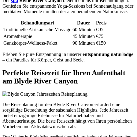
Der
spa
Blyde River Canyon
bietet mehr als nur Behandlungen.
Genießen Sie entspannende Yoga-Sessions bei Sonnenaufgang oder
meditative Momente inmitten der atemberaubenden Naturkulisse.
Behandlungsart
Dauer
Preis
Traditionelle Afrikanische Massage
60 Minuten
€95
Aromatherapie
45 Minuten
€75
Ganzkörper-Wellness-Paket
90 Minuten
€150
Erleben Sie pure Entspannung in unserer
entspannung naturlodge
– ein Paradies für Körper, Geist und Seele.
Perfekte Reisezeit für Ihren Aufenthalt
am Blyde River Canyon
Die Reiseplanung für den Blyde River Canyon erfordert eine
sorgfältige Betrachtung der saisonalen Highlights. Jede Jahreszeit
bietet einzigartige Erlebnisse für Naturliebhaber und
Abenteuerlustige. Die beste Reisezeit hängt von Ihren persönlichen
Vorlieben und Aktivitätswünschen ab.
Der Wetter in Südafrika variiert deutlich zwischen den Jahreszeiten.