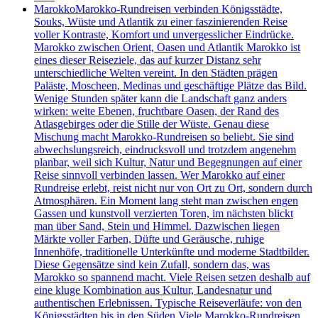
Marokko
Marokko-Rundreisen verbinden Königsstädte,
Souks, Wüste und Atlantik zu einer faszinierenden Reise
voller Kontraste, Komfort und unvergesslicher Eindrücke.
Marokko zwischen Orient, Oasen und Atlantik Marokko ist
eines dieser Reiseziele, das auf kurzer Distanz sehr
unterschiedliche Welten vereint. In den Städten prägen
Paläste, Moscheen, Medinas und geschäftige Plätze das Bild.
Wenige Stunden später kann die Landschaft ganz anders
wirken: weite Ebenen, fruchtbare Oasen, der Rand des
Atlasgebirges oder die Stille der Wüste. Genau diese
Mischung macht Marokko-Rundreisen so beliebt. Sie sind
abwechslungsreich, eindrucksvoll und trotzdem angenehm
planbar, weil sich Kultur, Natur und Begegnungen auf einer
Reise sinnvoll verbinden lassen. Wer Marokko auf einer
Rundreise erlebt, reist nicht nur von Ort zu Ort, sondern durch
Atmosphären. Ein Moment lang steht man zwischen engen
Gassen und kunstvoll verzierten Toren, im nächsten blickt
man über Sand, Stein und Himmel. Dazwischen liegen
Märkte voller Farben, Düfte und Geräusche, ruhige
Innenhöfe, traditionelle Unterkünfte und moderne Stadtbilder.
Diese Gegensätze sind kein Zufall, sondern das, was
Marokko so spannend macht. Viele Reisen setzen deshalb auf
eine kluge Kombination aus Kultur, Landesnatur und
authentischen Erlebnissen. Typische Reiseverläufe: von den
Königsstädten bis in den Süden Viele Marokko-Rundreisen