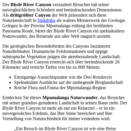
Der
Blyde River Canyon
verzaubert Besucher mit seiner
unvergleichlichen Schönheit und beeindruckenden Dimensionen.
Als
drittgrößter Canyon
der Welt präsentiert sich diese
Naturlandschaft in
Südafrika
als wahres Meisterwerk der Geologie.
Gelegen in der Provinz Mpumalanga entlang der berühmten
Panorama Route, bietet der Blyde River Canyon ein spektakuläres
Naturwunder, das Reisende aus aller Welt magisch anzieht.
Die geologischen Besonderheiten des Canyons faszinieren
Naturliebhaber. Dramatische Felsformationen und üppige
subtropische Vegetation prägen die atemberaubende Landschaft.
Der Blyde River Canyon erstreckt sich über beeindruckende 26
Kilometer und erreicht Tiefen von bis zu 800 Metern.
Einzigartige Aussichtspunkte wie die
Drei Rondavels
Spektakuläre Ausblicke auf die umliegende Berglandschaft
Reiche Flora und Fauna der Mpumalanga-Region
Entdecken Sie dieses
Mpumalanga Naturwunder
, das Besucher
mit seiner grandios gestalteten Landschaft in seinen Bann zieht. Der
Blyde River Canyon ist mehr als nur ein Reiseziel – er ist ein
unvergessliches Erlebnis, das Ihre Sinne bereichert und Ihre
Vorstellung von Naturschönheit für immer verändern wird.
„Ein Besuch im Blyde River Canyon ist wie eine Reise