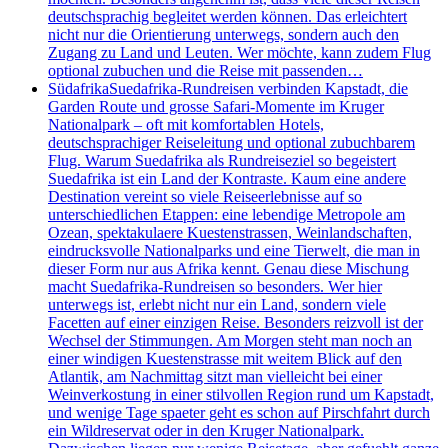
deutschsprachig begleitet werden können. Das erleichtert
nicht nur die Orientierung unterwegs, sondern auch den
Zugang zu Land und Leuten. Wer möchte, kann zudem Flug
optional zubuchen und die Reise mit passenden…
Südafrika
Suedafrika-Rundreisen verbinden Kapstadt, die
Garden Route und grosse Safari-Momente im Kruger
Nationalpark – oft mit komfortablen Hotels,
deutschsprachiger Reiseleitung und optional zubuchbarem
Flug. Warum Suedafrika als Rundreiseziel so begeistert
Suedafrika ist ein Land der Kontraste. Kaum eine andere
Destination vereint so viele Reiseerlebnisse auf so
unterschiedlichen Etappen: eine lebendige Metropole am
Ozean, spektakulaere Kuestenstrassen, Weinlandschaften,
eindrucksvolle Nationalparks und eine Tierwelt, die man in
dieser Form nur aus Afrika kennt. Genau diese Mischung
macht Suedafrika-Rundreisen so besonders. Wer hier
unterwegs ist, erlebt nicht nur ein Land, sondern viele
Facetten auf einer einzigen Reise. Besonders reizvoll ist der
Wechsel der Stimmungen. Am Morgen steht man noch an
einer windigen Kuestenstrasse mit weitem Blick auf den
Atlantik, am Nachmittag sitzt man vielleicht bei einer
Weinverkostung in einer stilvollen Region rund um Kapstadt,
und wenige Tage spaeter geht es schon auf Pirschfahrt durch
ein Wildreservat oder in den Kruger Nationalpark.