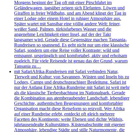
Morgens beginnt der Tag oft mit einer Pirschfahrt im
Geländewagen, tagsüber zeigen sich Elefanten, Löwen und
Giraffen in freier Wildbahn, und am Abend klingt der Tag in
einer Lodge oder einem Hotel in ruhiger Atmosphäre aus.
Später wartet mit Sansibar eine völlig andere Welt: feiner,
weißer Sand, Palmen, türkisfarbenes Wasser und die
angenehme Leichtigkeit einer Insel, auf der der Takt
langsamer wird. Gerade diese Gegensätze machen Tansania-
Rundreisen so spannend. Es geht nicht nur um eine klassische
Safari, sondern um eine Reise voller Kontraste: wild und
entspannt, ursprünglich und komfortabel, aktiv und erholsam
zugleich. Für viele Reisende ist genau das der Grund, warum
Tansania zu…
mit Safari
Afrika-Rundreisen mit Safari verbinden Natur,
Tierwelt und Kultur: von Savannen, Wüsten und Inseln bis zu
Lodges, Camps und deutschsprachiger Begleitung. Safari ist
nur der Anfang Eine Afrika-Rundreise mit Safari ist weit mehr
als die klassische Tierbeobachtung im Nationalpark. Gerade
die Kombination aus atemberaubender Landschaft, lebendiger
Geschichte, authentischen Begegnungen und komfortabler
Organisation macht diese Reiseform so reizvoll. Wer Afrika
auf einer Rundreise erlebt, entdeckt oft gleich mehrere
Facetten des Kontinents: weite Ebenen und dichte Wildnis,
jahrtausendealte Kulturstätten, Küstenabschnitte mit eigener
Atmosphäre, lebendige Städte und stille Naturmomente, die