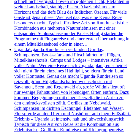
schnell nicht vergisst: Löwen im goldenen Licht, Elefanten in
weiter Landschaft, staubige Pisten, Akazienbäume am
Horizont und das tiefe Blau des Indischen Ozeans. Für viele
Gäste ist genau dieser Wechsel das, was eine Kenia-Reise
besonders macht. Typisch für diese Art von Rundreise ist die
Kombination aus mehreren Naturerlebnissen mit einer
entspannten Schlussphase an der Küste. Häufig starten die
Programme mit Fluganreise und einer ersten Übernachtung in
einem Mittelklassehotel oder in einer…
Uganda
Uganda-Rundreisen verbinden Gorillas,
Schimpansen, Bootssafaris und Pirschfahrten mit Flügen,
Mittelklassehotels, Camps und Lodges – intensives Afrika
voller Natur. Wer eine Reise nach Uganda plant, entscheidet
sich nicht für ein einzelnes Highlight, sondern für ein Land
voller Kontraste. Genau das macht Uganda-Rundreisen so
reizvoll: grüne Hügellandschaften wechseln sich mit
Savannen, Seen und Regenwald ab, große Wildnis liegt oft
nur wenige Fahrstunden von lebendigen Orten entfernt. Dazu
kommen Begegnungen mit einer Tierwelt, die in Afrika zu
den eindrucksvollsten zählt. Gorillas im Nebelwald,
Schimpansen im dichten Dschungel, Elefanten am Wasser,
Flusspferde an den Ufern und Nashörner auf einem Fußsafari-
Erlebnis – Uganda ist intensiv, nah und abwechslungsreich.
Typisch für diese Art von Reise ist die Kombination aus
Erlebnisreise, Geführter Rundreise und Kleingruppenreise.