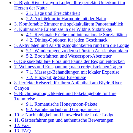
2.
Blyde River Canyon Lodge: Ihre perfekte Unterkunft im
Herzen der Natur
2.1.
Lage und Erreichbarkeit
2.2.
Architektur in Harmonie mit der Natur
3.
Komfortable Zimmer mit spektakulärem Panoramablick
4.
Kulinarische Erlebnisse in der Wildnis Südafrikas
4.1.
Regionale Küche und internationale Spezialitäten
4.2.
Dining-Optionen für jeden Geschmack
5.
Aktivitäten und Ausflugsmöglichkeiten rund um die Lodge
5.1.
Wanderungen zu den schönsten Aussichtspunkten
5.2.
Bootsfahrten und Wassersport-Abenteuer
6.
Die spektakuläre Flora und Fauna der Region entdecken
7.
Wellness und Entspannung nach ereignisreichen Tagen
7.1.
Massage-Behandlungen mit lokaler Expertise
7.2.
Einzigartige Spa-Erlebnisse
8.
Perfekte Reisezeit für Ihren Aufenthalt am Blyde River
Canyon
9.
Buchungsmöglichkeiten und Paketangebote für Ihre
Traumreise
9.1.
Romantische Honeymoon-Pakete
9.2.
Familienurlaub und Gruppenreisen
10.
> Nachhaltigkeit und Umweltschutz in der Lodge
11.
Gästeerfahrungen und authentische Bewertungen
12.
Fazit
13.
FAQ