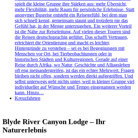
spielt die kleine Gruppe ihre Stärken aus: mehr Übersicht,
mehr Flexibilität, mehr Raum für persönliche Erlebnisse. Statt
anonymer Busreise entsteht ein Reisegefühl, bei dem man
sich schnell kennt, gemeinsam staunt und trotzdem nie das
Gefühl hat, in der Menge unterzugehen. Ein weiterer Vorteil
ist die Nähe zur Reiseleitung. Auf vielen dieser Touren sind
die Reisen deutschsprachig geführt. Das schafft Vertrauen,
erleichtert die Orientierung und macht es leichter,
Hintergründe zu verstehen – sei es bei Begegnungen mit
Menschen vor Ort, bei Tierbeobachtungen oder in
historischen Städten und Kulturregionen. Gerade auf einer
Reise durch Afrika, wo Natur, Geschichte und Alltagsleben
oft eng ineinandergreifen, ist das ein echter Mehrwert. Fragen
bleiben nicht offen, sondern werden direkt aufgegriffen. Und
selbst unterwegs geht nichts unter, weil in kleiner Gruppe viel
individueller auf Wünsche und Tempo eingegangen werden
kann. Hinzu…
Kreuzfahrten
Blyde River Canyon Lodge – Ihr
Naturerlebnis