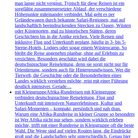
man lange nicht vergisst. Typisch für diese Reisen ist ein
sorgfältig zusammengesetzter Ablauf, der verschiedene
Höhepunkte miteinander verbindet. Mal geht es per
Geländewagen durch bekannte Safari-Regionen, mal auf
landschaftlich beeindruckenden Strecken zu Oasen, Wüsten
oder Küstenorten, mal zu historischen Stätten, deren
Geschichten bis in die Antike reichen. Viele Reisen sind
inklusive Flug und Unterkunft geplant, häufig in 3- bis 5-
Sterne-Hotels, Lodges oder sogar einem Wüstencamp. So
bleibt die Reise angenehm planbar, ohne auf Erlebnis zu
verzichten. Besonders geschätzt wird dabei die
deutschsprachige Reiseleitung, denn sie sorgt nicht nur für
Orientierung, sondern auch für Hintergrundwissen. Wer die
Tierwelt, die Geschichte oder die Besonderheiten eines
Landes wirklich verstehen möchte, reist mit einer Führung
deutlich intensiver. Gerade…
mit Kleingruppe
Afrika-Rundreisen mit Kleingruppe
verbinden deutschsprachige Reiseleitung, Flug und
Unterkunft mit intensiven Naturerlebnissen, Kultur und
Safari-Momenten – kompakt, persönlich und nah dran.
Warum eine Afrika-Rundreise in kleiner Gruppe so besonders
ist Wer Afrika nicht nur sehen, sondern wirklich erleben
möchte, trifft mit einer Rundreise in Kleingruppe oft die beste
Wahl. Die Wege sind auf vielen Routen lang, die Eindrücke
groß und die Landschaften sehr unterschiedlich. Genau hier