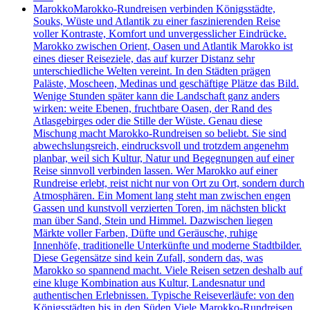
Marokko
Marokko-Rundreisen verbinden Königsstädte,
Souks, Wüste und Atlantik zu einer faszinierenden Reise
voller Kontraste, Komfort und unvergesslicher Eindrücke.
Marokko zwischen Orient, Oasen und Atlantik Marokko ist
eines dieser Reiseziele, das auf kurzer Distanz sehr
unterschiedliche Welten vereint. In den Städten prägen
Paläste, Moscheen, Medinas und geschäftige Plätze das Bild.
Wenige Stunden später kann die Landschaft ganz anders
wirken: weite Ebenen, fruchtbare Oasen, der Rand des
Atlasgebirges oder die Stille der Wüste. Genau diese
Mischung macht Marokko-Rundreisen so beliebt. Sie sind
abwechslungsreich, eindrucksvoll und trotzdem angenehm
planbar, weil sich Kultur, Natur und Begegnungen auf einer
Reise sinnvoll verbinden lassen. Wer Marokko auf einer
Rundreise erlebt, reist nicht nur von Ort zu Ort, sondern durch
Atmosphären. Ein Moment lang steht man zwischen engen
Gassen und kunstvoll verzierten Toren, im nächsten blickt
man über Sand, Stein und Himmel. Dazwischen liegen
Märkte voller Farben, Düfte und Geräusche, ruhige
Innenhöfe, traditionelle Unterkünfte und moderne Stadtbilder.
Diese Gegensätze sind kein Zufall, sondern das, was
Marokko so spannend macht. Viele Reisen setzen deshalb auf
eine kluge Kombination aus Kultur, Landesnatur und
authentischen Erlebnissen. Typische Reiseverläufe: von den
Königsstädten bis in den Süden Viele Marokko-Rundreisen