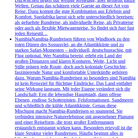
Dazwischen liegen nur wenige Reisetage, aber gefuehlt ganze
Welten. Genau das schätzen viele Gaeste an dieser Art von
Reise. Dazu kommt die gute Kombination aus Erlebnis und
Komfort. Suedafrika laesst sich sehr unterschiedlich bereisen:
als gefuehrte Rundreise, als individuelle Reise, als Privatreise
oder auch als flexible Mietwagenreise. So findet sich fuer fast
jeden Reisestil…
Namibia
Namibia-Rundreisen führen von Windhoek zu den
roten Dünen des Sossusvlei, an die Atlantikküste und zu
starken Safari-Momenten – individuell, deutschsprachig, mit
Flug optional. Wer Namibia bereist, erlebt ein Land der
großen Distanzen und klaren Konturen. Weite, Licht und
Stille prägen jede Route, doch auch koloniale Geschichte,
faszinierende Natur und komfortable Unterkünfte gehören
dazu. Warum Namibia-Rundreisen so besonders sind Namibia
ist kein Reiseziel für flüchtige Eindrücke. Das Land entfaltet
seine Wirkung langsam. Mit jeder Etappe verändert sich die
Landschaft: Erst die lebendige Hauptstadt, dann offene
Ebenen, endlose Schotterpisten, Felsformationen, Sandmeere
und schließlich die kühle Atlantikküste. Genau diese
Mischung macht Namibia-Rundreisen so spannend. Sie
verbinden intensive Naturerlebnisse mit angenehmer Planung
und einer Reiseform, die trotz großer Entfernungen
erstaunlich entspannt wirken kann. Besonders reizvoll ist die
klare Struktur vieler Rundreisen. Häufig beginnt alles in