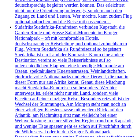
deutschsprachig begleitet werden können. Das erleichtert
nicht nur die Orientierung unterwegs, sondern auch den
Zugang zu Land und Leuten. Wer möchte, kann zudem Flug
optional zubuchen und die Reise mit passenden…
Südafrika
Suedafrika-Rundreisen verbinden Kapstadt, die
Garden Route und grosse Safari-Momente im Kruger
Nationalpark – oft mit komfortablen Hotels,
deutschsprachiger Reiseleitung und optional zubuchbarem
Flug. Warum Suedafrika als Rundreiseziel so begeistert
Suedafrika ist ein Land der Kontraste. Kaum eine andere
Destination vereint so viele Reiseerlebnisse auf so
unterschiedlichen Etappen: eine lebendige Metropole am
Ozean, spektakulaere Kuestenstrassen, Weinlandschaften,
eindrucksvolle Nationalparks und eine Tierwelt, die man in
dieser Form nur aus Afrika kennt. Genau diese Mischung
macht Suedafrika-Rundreisen so besonders. Wer hier
unterwegs ist, erlebt nicht nur ein Land, sondern viele
Facetten auf einer einzigen Reise. Besonders reizvoll ist der
Wechsel der Stimmungen. Am Morgen steht man noch an
einer windigen Kuestenstrasse mit weitem Blick auf den
Atlantik, am Nachmittag sitzt man vielleicht bei einer
Weinverkostung in einer stilvollen Region rund um Kapstadt,
und wenige Tage spaeter geht es schon auf Pirschfahrt durch
ein Wildreservat oder in den Kruger Nationalpark.