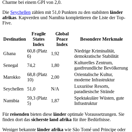
Charme bei einem GPI von 2,0.
Die
Seychellen
zählen mit 51,0 Punkten zu den stabilsten
länder
afrikas
. Kapverden und Namibia komplettieren die Liste der Top-
Five.
Fragile
Global
Destination
States
Peace
Besondere Merkmale
Index
Index
60,8 (Platz
Niedrige Kriminalität,
Ghana
1,92
6)
demokratische Stabilität
Kulturelles Zentrum,
Senegal
74,2
1,80
gastfreundliche Bevölkerung
68,8 (Platz
Orientalische Kultur,
Marokko
2,00
10)
moderne Infrastruktur
Luxuriöse Resorts,
Seychellen
51,0
N/A
paradiesische Strände
59,3 (Platz
Spektakuläre Wüsten, gute
Namibia
1,87
5)
Infrastruktur
Für
reisenden
bieten diese
länder
optimale Voraussetzungen. Sie
finden dort das
sicherste land afrika
für ihre Bedürfnisse.
Weniger bekannte
länder afrika
wie São Tomé und Principe oder