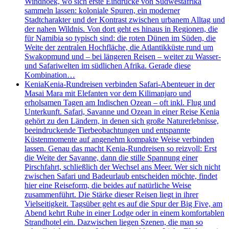
Windhoek, wo sich erste Eindrücke von Südwestafrika
sammeln lassen: koloniale Spuren, ein moderner
Stadtcharakter und der Kontrast zwischen urbanem Alltag und
der nahen Wildnis. Von dort geht es hinaus in Regionen, die
für Namibia so typisch sind: die roten Dünen im Süden, die
Weite der zentralen Hochfläche, die Atlantikküste rund um
Swakopmund und – bei längeren Reisen – weiter zu Wasser-
und Safariwelten im südlichen Afrika. Gerade diese
Kombination…
Kenia
Kenia-Rundreisen verbinden Safari-Abenteuer in der
Masai Mara mit Elefanten vor dem Kilimanjaro und
erholsamen Tagen am Indischen Ozean – oft inkl. Flug und
Unterkunft. Safari, Savanne und Ozean in einer Reise Kenia
gehört zu den Ländern, in denen sich große Naturerlebnisse,
beeindruckende Tierbeobachtungen und entspannte
Küstenmomente auf angenehm kompakte Weise verbinden
lassen. Genau das macht Kenia-Rundreisen so reizvoll: Erst
die Weite der Savanne, dann die stille Spannung einer
Pirschfahrt, schließlich der Wechsel ans Meer. Wer sich nicht
zwischen Safari und Badeurlaub entscheiden möchte, findet
hier eine Reiseform, die beides auf natürliche Weise
zusammenführt. Die Stärke dieser Reisen liegt in ihrer
Vielseitigkeit. Tagsüber geht es auf die Spur der Big Five, am
Abend kehrt Ruhe in einer Lodge oder in einem komfortablen
Strandhotel ein. Dazwischen liegen Szenen, die man so