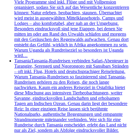
Viele Programme sind inkl. Flüge und mit Vollpension
organisiert, sodass Sie sich auf das Wesentliche konzentrieren
können: Natur erleben, beobachten, staunen. Übernachtet
wird meist in ausgewählten Mittelklassehotels, Camps und
Lodges – also komfortabel, aber nah an der Umgebung.
Besonders eindrucksvoll sind jene Etappen, bei denen Sie
mitten im oder am Rand des Urwalds schlafen und morgens
mit den Geräuschen des Regenwalds aufwachen. Genau dort
entsteht das Gefühl, wirklich in Afrika angekommen zu sein.
Warum Uganda als Rundreiseziel so besonders ist Uganda
wird…
Tansania
Tansania-Rundreisen verbinden Safari-Abenteuer in
Tarangire, Serengeti und Ngorongoro mit Sansibars Stränden
– oft inkl. Flug, Hotels und deutschsprachiger Reiseleitung.
Warum Tansania-Rundreisen so faszinierend sind Tansania-
Rundreisen gehören zu den Reisen, die noch lange
nachwirken. Kaum ein anderes Reiseziel in Ostafrika bietet
diese Mischung aus intensiven Tierbeobachtungen, weiter
Savanne, eindrucksvollen Landschaften und erholsamen
Tagen am Indischen Ozean. Genau darin liegt der besondere
Reiz: In einer einzigen Reise lassen sich berühmte
Nationalparks, authentische Begegnungen und entspannte
Strandmomente miteinander verbinden. Wer sich für eine
Rundreise durch Tansania entscheidet, erlebt das Land nicht
nur als Ziel, sondern als Abfolge eindrucksvoller Bilder.