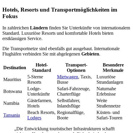
Hotels, Resorts und Transportmöglichkeiten im
Fokus
In zahlreichen
Ländern
finden Sie Unterkünfte von internationalem
Standard. Luxuriöse Resorts und komfortable Hotels bieten
erstklassigen Service.
Die Transportnetze sind ebenfalls gut ausgebaut. Internationale
Flughäfen verbinden Sie mit abgelegenen
Gebieten
.
Hotel-
Transport-
Besondere
Destination
Standard
Optionen
Merkmale
5-Sterne
Mietwagen
, Taxis,
Luxuriöse
Mauritius
Resorts
Busse
Strandanlagen
Lodge-
Safari-Fahrzeuge,
Naturnahe
Botswana
Unterkünfte
Charterflüge
Erlebnisse
Gästefarmen,
Selbstfahrer,
Weite
Namibia
Hotels
Inlandsflüge
Straßennetze
Beach Resorts,
Regionalflüge,
Küsten- und
Tansania
Lodges
Boote
Safari-Touren
„Die Entwicklung touristischer Infrastrukturen schafft