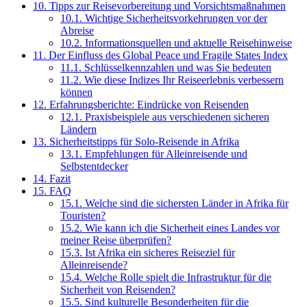
10.
Tipps zur Reisevorbereitung und Vorsichtsmaßnahmen
10.1.
Wichtige Sicherheitsvorkehrungen vor der
Abreise
10.2.
Informationsquellen und aktuelle Reisehinweise
11.
Der Einfluss des Global Peace und Fragile States Index
11.1.
Schlüsselkennzahlen und was Sie bedeuten
11.2.
Wie diese Indizes Ihr Reiseerlebnis verbessern
können
12.
Erfahrungsberichte: Eindrücke von Reisenden
12.1.
Praxisbeispiele aus verschiedenen sicheren
Ländern
13.
Sicherheitstipps für Solo-Reisende in Afrika
13.1.
Empfehlungen für Alleinreisende und
Selbstentdecker
14.
Fazit
15.
FAQ
15.1.
Welche sind die sichersten Länder in Afrika für
Touristen?
15.2.
Wie kann ich die Sicherheit eines Landes vor
meiner Reise überprüfen?
15.3.
Ist Afrika ein sicheres Reiseziel für
Alleinreisende?
15.4.
Welche Rolle spielt die Infrastruktur für die
Sicherheit von Reisenden?
15.5.
Sind kulturelle Besonderheiten für die