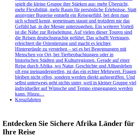
spielt die kleine Gruppe ihre Stärken aus: mehr Übersicht,
mehr Flexibilität, mehr Raum für persönliche Erlebnisse. Statt
anonymer Busreise entsteht ein Reisegefühl, bei dem man
sich schnell kennt, gemeinsam staunt und trotzdem nie das
Gefühl hat, in der Menge unterzugehen. Ein weiterer Vorteil
ist die Nähe zur Reiseleitung. Auf vielen dieser Touren sind
die Reisen deutschsprachig geführt. Das schafft Vertrauen,
erleichtert die Orientierung und macht es leichter,
Hintergründe zu verstehen – sei es bei Begegnungen mit
Menschen vor Ort, bei Tierbeobachtungen oder in
historischen Städten und Kulturregionen. Gerade auf einer
Reise durch Afrika, wo Natur, Geschichte und Alltagsleben
oft eng ineinandergreifen, ist das ein echter Mehrwert. Fragen
bleiben nicht offen, sondern werden direkt aufgegriffen. Und
selbst unterwegs geht nichts unter, weil in kleiner Gruppe viel
individueller auf Wünsche und Tempo eingegangen werden
kann. Hinzu…
Kreuzfahrten
Entdecken Sie Sichere Afrika Länder für
Ihre Reise