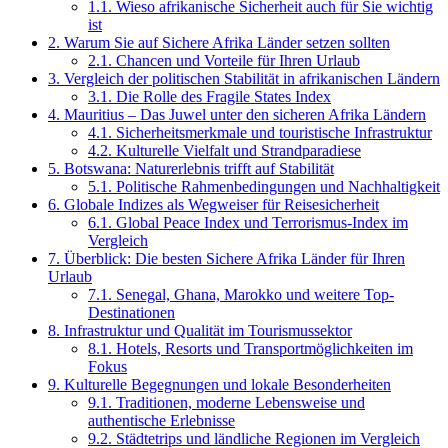
1.1.
Wieso afrikanische Sicherheit auch für Sie wichtig
ist
2.
Warum Sie auf Sichere Afrika Länder setzen sollten
2.1.
Chancen und Vorteile für Ihren Urlaub
3.
Vergleich der politischen Stabilität in afrikanischen Ländern
3.1.
Die Rolle des Fragile States Index
4.
Mauritius – Das Juwel unter den sicheren Afrika Ländern
4.1.
Sicherheitsmerkmale und touristische Infrastruktur
4.2.
Kulturelle Vielfalt und Strandparadiese
5.
Botswana: Naturerlebnis trifft auf Stabilität
5.1.
Politische Rahmenbedingungen und Nachhaltigkeit
6.
Globale Indizes als Wegweiser für Reisesicherheit
6.1.
Global Peace Index und Terrorismus-Index im
Vergleich
7.
Überblick: Die besten Sichere Afrika Länder für Ihren
Urlaub
7.1.
Senegal, Ghana, Marokko und weitere Top-
Destinationen
8.
Infrastruktur und Qualität im Tourismussektor
8.1.
Hotels, Resorts und Transportmöglichkeiten im
Fokus
9.
Kulturelle Begegnungen und lokale Besonderheiten
9.1.
Traditionen, moderne Lebensweise und
authentische Erlebnisse
9.2.
Städtetrips und ländliche Regionen im Vergleich