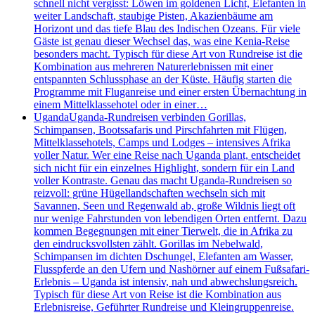
schnell nicht vergisst: Löwen im goldenen Licht, Elefanten in
weiter Landschaft, staubige Pisten, Akazienbäume am
Horizont und das tiefe Blau des Indischen Ozeans. Für viele
Gäste ist genau dieser Wechsel das, was eine Kenia-Reise
besonders macht. Typisch für diese Art von Rundreise ist die
Kombination aus mehreren Naturerlebnissen mit einer
entspannten Schlussphase an der Küste. Häufig starten die
Programme mit Fluganreise und einer ersten Übernachtung in
einem Mittelklassehotel oder in einer…
Uganda
Uganda-Rundreisen verbinden Gorillas,
Schimpansen, Bootssafaris und Pirschfahrten mit Flügen,
Mittelklassehotels, Camps und Lodges – intensives Afrika
voller Natur. Wer eine Reise nach Uganda plant, entscheidet
sich nicht für ein einzelnes Highlight, sondern für ein Land
voller Kontraste. Genau das macht Uganda-Rundreisen so
reizvoll: grüne Hügellandschaften wechseln sich mit
Savannen, Seen und Regenwald ab, große Wildnis liegt oft
nur wenige Fahrstunden von lebendigen Orten entfernt. Dazu
kommen Begegnungen mit einer Tierwelt, die in Afrika zu
den eindrucksvollsten zählt. Gorillas im Nebelwald,
Schimpansen im dichten Dschungel, Elefanten am Wasser,
Flusspferde an den Ufern und Nashörner auf einem Fußsafari-
Erlebnis – Uganda ist intensiv, nah und abwechslungsreich.
Typisch für diese Art von Reise ist die Kombination aus
Erlebnisreise, Geführter Rundreise und Kleingruppenreise.