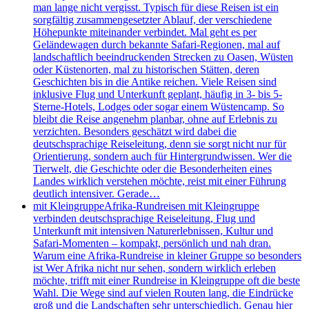
man lange nicht vergisst. Typisch für diese Reisen ist ein
sorgfältig zusammengesetzter Ablauf, der verschiedene
Höhepunkte miteinander verbindet. Mal geht es per
Geländewagen durch bekannte Safari-Regionen, mal auf
landschaftlich beeindruckenden Strecken zu Oasen, Wüsten
oder Küstenorten, mal zu historischen Stätten, deren
Geschichten bis in die Antike reichen. Viele Reisen sind
inklusive Flug und Unterkunft geplant, häufig in 3- bis 5-
Sterne-Hotels, Lodges oder sogar einem Wüstencamp. So
bleibt die Reise angenehm planbar, ohne auf Erlebnis zu
verzichten. Besonders geschätzt wird dabei die
deutschsprachige Reiseleitung, denn sie sorgt nicht nur für
Orientierung, sondern auch für Hintergrundwissen. Wer die
Tierwelt, die Geschichte oder die Besonderheiten eines
Landes wirklich verstehen möchte, reist mit einer Führung
deutlich intensiver. Gerade…
mit Kleingruppe
Afrika-Rundreisen mit Kleingruppe
verbinden deutschsprachige Reiseleitung, Flug und
Unterkunft mit intensiven Naturerlebnissen, Kultur und
Safari-Momenten – kompakt, persönlich und nah dran.
Warum eine Afrika-Rundreise in kleiner Gruppe so besonders
ist Wer Afrika nicht nur sehen, sondern wirklich erleben
möchte, trifft mit einer Rundreise in Kleingruppe oft die beste
Wahl. Die Wege sind auf vielen Routen lang, die Eindrücke
groß und die Landschaften sehr unterschiedlich. Genau hier