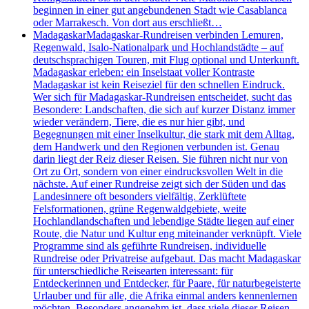
beginnen in einer gut angebundenen Stadt wie Casablanca
oder Marrakesch. Von dort aus erschließt…
Madagaskar
Madagaskar-Rundreisen verbinden Lemuren,
Regenwald, Isalo-Nationalpark und Hochlandstädte – auf
deutschsprachigen Touren, mit Flug optional und Unterkunft.
Madagaskar erleben: ein Inselstaat voller Kontraste
Madagaskar ist kein Reiseziel für den schnellen Eindruck.
Wer sich für Madagaskar-Rundreisen entscheidet, sucht das
Besondere: Landschaften, die sich auf kurzer Distanz immer
wieder verändern, Tiere, die es nur hier gibt, und
Begegnungen mit einer Inselkultur, die stark mit dem Alltag,
dem Handwerk und den Regionen verbunden ist. Genau
darin liegt der Reiz dieser Reisen. Sie führen nicht nur von
Ort zu Ort, sondern von einer eindrucksvollen Welt in die
nächste. Auf einer Rundreise zeigt sich der Süden und das
Landesinnere oft besonders vielfältig. Zerklüftete
Felsformationen, grüne Regenwaldgebiete, weite
Hochlandlandschaften und lebendige Städte liegen auf einer
Route, die Natur und Kultur eng miteinander verknüpft. Viele
Programme sind als geführte Rundreisen, individuelle
Rundreise oder Privatreise aufgebaut. Das macht Madagaskar
für unterschiedliche Reisearten interessant: für
Entdeckerinnen und Entdecker, für Paare, für naturbegeisterte
Urlauber und für alle, die Afrika einmal anders kennenlernen
möchten. Besonders angenehm ist, dass viele dieser Reisen