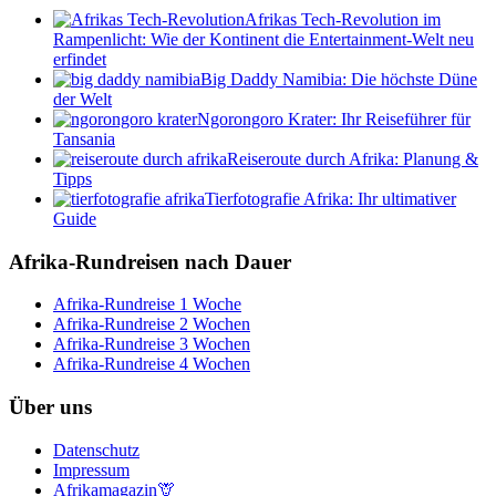
Afrikas Tech-Revolution im
Rampenlicht: Wie der Kontinent die Entertainment-Welt neu
erfindet
Big Daddy Namibia: Die höchste Düne
der Welt
Ngorongoro Krater: Ihr Reiseführer für
Tansania
Reiseroute durch Afrika: Planung &
Tipps
Tierfotografie Afrika: Ihr ultimativer
Guide
Afrika-Rundreisen nach Dauer
Afrika-Rundreise 1 Woche
Afrika-Rundreise 2 Wochen
Afrika-Rundreise 3 Wochen
Afrika-Rundreise 4 Wochen
Über uns
Datenschutz
Impressum
Afrikamagazin🦒