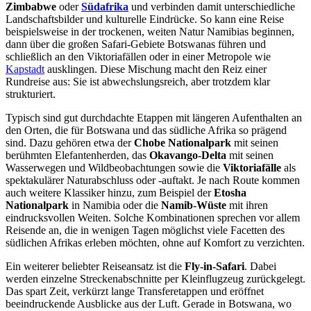
Zimbabwe
oder
Südafrika
und verbinden damit unterschiedliche
Landschaftsbilder und kulturelle Eindrücke. So kann eine Reise
beispielsweise in der trockenen, weiten Natur Namibias beginnen,
dann über die großen Safari-Gebiete Botswanas führen und
schließlich an den Viktoriafällen oder in einer Metropole wie
Kapstadt
ausklingen. Diese Mischung macht den Reiz einer
Rundreise aus: Sie ist abwechslungsreich, aber trotzdem klar
strukturiert.
Typisch sind gut durchdachte Etappen mit längeren Aufenthalten an
den Orten, die für Botswana und das südliche Afrika so prägend
sind. Dazu gehören etwa der
Chobe Nationalpark
mit seinen
berühmten Elefantenherden, das
Okavango-Delta
mit seinen
Wasserwegen und Wildbeobachtungen sowie die
Viktoriafälle
als
spektakulärer Naturabschluss oder -auftakt. Je nach Route kommen
auch weitere Klassiker hinzu, zum Beispiel der
Etosha
Nationalpark
in Namibia oder die
Namib-Wüste
mit ihren
eindrucksvollen Weiten. Solche Kombinationen sprechen vor allem
Reisende an, die in wenigen Tagen möglichst viele Facetten des
südlichen Afrikas erleben möchten, ohne auf Komfort zu verzichten.
Ein weiterer beliebter Reiseansatz ist die
Fly-in-Safari
. Dabei
werden einzelne Streckenabschnitte per Kleinflugzeug zurückgelegt.
Das spart Zeit, verkürzt lange Transferetappen und eröffnet
beeindruckende Ausblicke aus der Luft. Gerade in Botswana, wo