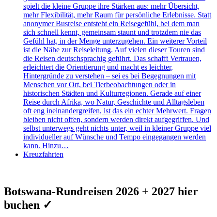
spielt die kleine Gruppe ihre Stärken aus: mehr Übersicht,
mehr Flexibilität, mehr Raum für persönliche Erlebnisse. Statt
anonymer Busreise entsteht ein Reisegefühl, bei dem man
sich schnell kennt, gemeinsam staunt und trotzdem nie das
Gefühl hat, in der Menge unterzugehen. Ein weiterer Vorteil
ist die Nähe zur Reiseleitung. Auf vielen dieser Touren sind
die Reisen deutschsprachig geführt. Das schafft Vertrauen,
erleichtert die Orientierung und macht es leichter,
Hintergründe zu verstehen – sei es bei Begegnungen mit
Menschen vor Ort, bei Tierbeobachtungen oder in
historischen Städten und Kulturregionen. Gerade auf einer
Reise durch Afrika, wo Natur, Geschichte und Alltagsleben
oft eng ineinandergreifen, ist das ein echter Mehrwert. Fragen
bleiben nicht offen, sondern werden direkt aufgegriffen. Und
selbst unterwegs geht nichts unter, weil in kleiner Gruppe viel
individueller auf Wünsche und Tempo eingegangen werden
kann. Hinzu…
Kreuzfahrten
Botswana-Rundreisen 2026 + 2027 hier
buchen ✓