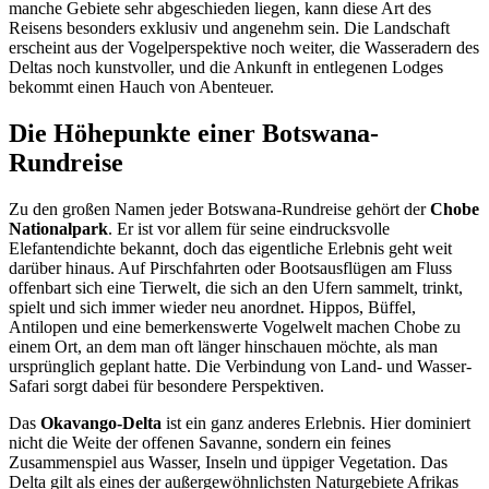
manche Gebiete sehr abgeschieden liegen, kann diese Art des
Reisens besonders exklusiv und angenehm sein. Die Landschaft
erscheint aus der Vogelperspektive noch weiter, die Wasseradern des
Deltas noch kunstvoller, und die Ankunft in entlegenen Lodges
bekommt einen Hauch von Abenteuer.
Die Höhepunkte einer Botswana-
Rundreise
Zu den großen Namen jeder Botswana-Rundreise gehört der
Chobe
Nationalpark
. Er ist vor allem für seine eindrucksvolle
Elefantendichte bekannt, doch das eigentliche Erlebnis geht weit
darüber hinaus. Auf Pirschfahrten oder Bootsausflügen am Fluss
offenbart sich eine Tierwelt, die sich an den Ufern sammelt, trinkt,
spielt und sich immer wieder neu anordnet. Hippos, Büffel,
Antilopen und eine bemerkenswerte Vogelwelt machen Chobe zu
einem Ort, an dem man oft länger hinschauen möchte, als man
ursprünglich geplant hatte. Die Verbindung von Land- und Wasser-
Safari sorgt dabei für besondere Perspektiven.
Das
Okavango-Delta
ist ein ganz anderes Erlebnis. Hier dominiert
nicht die Weite der offenen Savanne, sondern ein feines
Zusammenspiel aus Wasser, Inseln und üppiger Vegetation. Das
Delta gilt als eines der außergewöhnlichsten Naturgebiete Afrikas