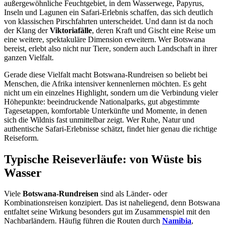
außergewöhnliche Feuchtgebiet, in dem Wasserwege, Papyrus,
Inseln und Lagunen ein Safari-Erlebnis schaffen, das sich deutlich
von klassischen Pirschfahrten unterscheidet. Und dann ist da noch
der Klang der
Viktoriafälle
, deren Kraft und Gischt eine Reise um
eine weitere, spektakuläre Dimension erweitern. Wer Botswana
bereist, erlebt also nicht nur Tiere, sondern auch Landschaft in ihrer
ganzen Vielfalt.
Gerade diese Vielfalt macht Botswana-Rundreisen so beliebt bei
Menschen, die Afrika intensiver kennenlernen möchten. Es geht
nicht um ein einzelnes Highlight, sondern um die Verbindung vieler
Höhepunkte: beeindruckende Nationalparks, gut abgestimmte
Tagesetappen, komfortable Unterkünfte und Momente, in denen
sich die Wildnis fast unmittelbar zeigt. Wer Ruhe, Natur und
authentische Safari-Erlebnisse schätzt, findet hier genau die richtige
Reiseform.
Typische Reiseverläufe: von Wüste bis
Wasser
Viele
Botswana-Rundreisen
sind als Länder- oder
Kombinationsreisen konzipiert. Das ist naheliegend, denn Botswana
entfaltet seine Wirkung besonders gut im Zusammenspiel mit den
Nachbarländern. Häufig führen die Routen durch
Namibia
,