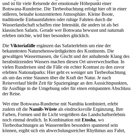
und ist für viele Reisende der emotionale Höhepunkt einer
Botswana-Rundreise. Die Tierbeobachtung erfolgt hier oft in einer
stilleren, beinahe konzentrierten Atmosphäre. Kleine Boote,
traditionelle Einbaumfahrten oder ruhige Fahrten durch die
Wasserlandschaft schaffen eine Intensität, die anders ist als bei
klassischen Safaris. Gerade wer Botswana bewusst und naturnah
erleben möchte, wird hier besonders glücklich.
Die
Viktoriafälle
ergänzen das Safarierlebnis um eine der
bekanntesten Natursehenswürdigkeiten des Kontinents. Die
gewaltigen Wassermassen, die Gischt und der anhaltende Klang des
herabstürzenden Wassers machen diesen Ort unverwechselbar. In
vielen Rundreisen sind die Fälle ein echter Kontrast zu den zuvor
erlebten Nationalparks: Hier geht es weniger um Tierbeobachtung
als um das reine Staunen über die Kraft der Natur. Je nach
Reiseverlauf bleibt Zeit für Spaziergänge an den Aussichtspunkten,
für Ausflüge in die Umgebung oder für einen entspannten Abschluss
der Reise.
Wer eine Botswana-Rundreise mit Namibia kombiniert, erlebt
zudem oft die
Namib-Wüste
als eindrucksvolle Ergänzung. Ihre
Farben, Formen und ihr Licht vergrößern das Landschaftserlebnis
noch einmal deutlich. In Kombination mit
Etosha
, wo
Tierbeobachtungen an Wasserstellen besonders spannend sein
können, ergibt sich ein abwechslungsreicher Rhythmus aus Fahrt,