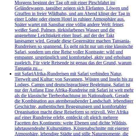
Morgens beginnt der Tag oft mit einer Pirschfahrt im
Geländewagen, tagsüber zeigen sich Elefanten, Löwen und
Giraffen in freier Wildbahn, und am Abend klingt der Tag in
einer Lodge oder einem Hotel in ruhiger Atmosphäre aus.
Später wartet mit Sansibar eine völlig andere Welt: feiner,
weißer Sand, Palmen, türkisfarbenes Wasser und die
angenehme Leichtigkeit einer Insel, auf der der Takt
langsamer wird. Gerade diese Gegensätze machen Tansania-
Rundreisen so spannend. Es geht nicht nur um eine klassische
Safari, sondern um eine Reise voller Kontraste: wild und
entspannt, ursprünglich und komfortabel, aktiv und erholsam
zugleich. Für viele Reisende ist genau das der Grund, warum
Tansania zu…
mit Safari
Afrika-Rundreisen mit Safari verbinden Natur,
Tierwelt und Kultur: von Savannen, Wüsten und Inseln bis zu
Lodges, Camps und deutschsprachiger Begleitung. Safari ist
nur der Anfang Eine Afrika-Rundreise mit Safari ist weit mehr
als die klassische Tierbeobachtung im Nationalpark. Gerade
die Kombination aus atemberaubender Landschaft, lebendiger
Geschichte, authentischen Begegnungen und komfortabler
Organisation macht diese Reiseform so reizvoll. Wer Afrika
auf einer Rundreise erlebt, entdeckt oft gleich mehrere
Facetten des Kontinents: weite Ebenen und dichte Wildnis,
jahrtausendealte Kulturstätten, Küstenabschnitte mit eigener
Atmosphäre, lebendige Städte und stille Naturmomente, die