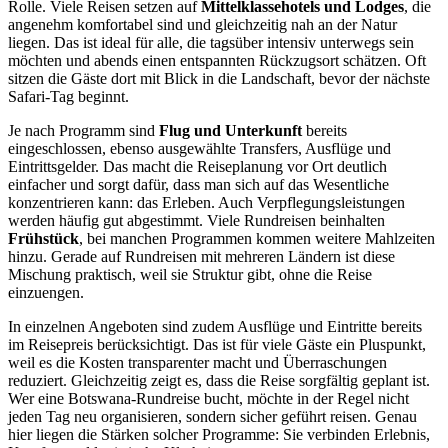
Rolle. Viele Reisen setzen auf
Mittelklassehotels und Lodges
, die
angenehm komfortabel sind und gleichzeitig nah an der Natur
liegen. Das ist ideal für alle, die tagsüber intensiv unterwegs sein
möchten und abends einen entspannten Rückzugsort schätzen. Oft
sitzen die Gäste dort mit Blick in die Landschaft, bevor der nächste
Safari-Tag beginnt.
Je nach Programm sind
Flug und Unterkunft
bereits
eingeschlossen, ebenso ausgewählte Transfers, Ausflüge und
Eintrittsgelder. Das macht die Reiseplanung vor Ort deutlich
einfacher und sorgt dafür, dass man sich auf das Wesentliche
konzentrieren kann: das Erleben. Auch Verpflegungsleistungen
werden häufig gut abgestimmt. Viele Rundreisen beinhalten
Frühstück
, bei manchen Programmen kommen weitere Mahlzeiten
hinzu. Gerade auf Rundreisen mit mehreren Ländern ist diese
Mischung praktisch, weil sie Struktur gibt, ohne die Reise
einzuengen.
In einzelnen Angeboten sind zudem Ausflüge und Eintritte bereits
im Reisepreis berücksichtigt. Das ist für viele Gäste ein Pluspunkt,
weil es die Kosten transparenter macht und Überraschungen
reduziert. Gleichzeitig zeigt es, dass die Reise sorgfältig geplant ist.
Wer eine Botswana-Rundreise bucht, möchte in der Regel nicht
jeden Tag neu organisieren, sondern sicher geführt reisen. Genau
hier liegen die Stärken solcher Programme: Sie verbinden Erlebnis,