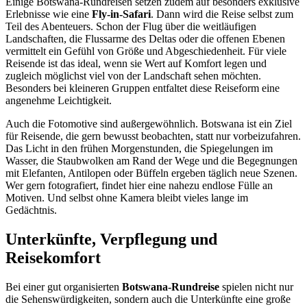
Einige Botswana-Rundreisen setzen zudem auf besonders exklusive
Erlebnisse wie eine
Fly-in-Safari
. Dann wird die Reise selbst zum
Teil des Abenteuers. Schon der Flug über die weitläufigen
Landschaften, die Flussarme des Deltas oder die offenen Ebenen
vermittelt ein Gefühl von Größe und Abgeschiedenheit. Für viele
Reisende ist das ideal, wenn sie Wert auf Komfort legen und
zugleich möglichst viel von der Landschaft sehen möchten.
Besonders bei kleineren Gruppen entfaltet diese Reiseform eine
angenehme Leichtigkeit.
Auch die Fotomotive sind außergewöhnlich. Botswana ist ein Ziel
für Reisende, die gern bewusst beobachten, statt nur vorbeizufahren.
Das Licht in den frühen Morgenstunden, die Spiegelungen im
Wasser, die Staubwolken am Rand der Wege und die Begegnungen
mit Elefanten, Antilopen oder Büffeln ergeben täglich neue Szenen.
Wer gern fotografiert, findet hier eine nahezu endlose Fülle an
Motiven. Und selbst ohne Kamera bleibt vieles lange im
Gedächtnis.
Unterkünfte, Verpflegung und
Reisekomfort
Bei einer gut organisierten
Botswana-Rundreise
spielen nicht nur
die Sehenswürdigkeiten, sondern auch die Unterkünfte eine große