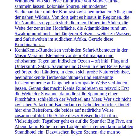
Windhoek, wo sich erste Eindrücke von Südwestafrika
sammeln lassen: koloniale Spuren, ein moderner
Stadtcharakter und der Kontrast zwischen urbanem Alltag und
der nahen Wildnis. Von dort geht es hinaus in Regionen, die
für Namibia so typisch sind: die roten Dünen im Süden, die
Weite der zentralen Hochfläche, die Atlantikküste rund um
Swakopmund und – bei längeren Reisen – weiter zu Wasser-
und Safariwelten im südlichen Afrika. Gerade diese
Kombination…
Kenia
Kenia-Rundreisen verbinden Safari-Abenteuer in der
Masai Mara mit Elefanten vor dem Kilimanjaro und
erholsamen Tagen am Indischen Ozean – oft inkl. Flug und
Unterkunft. Safari, Savanne und Ozean in einer Reise Kenia
gehört zu den Ländern, in denen sich große Naturerlebnisse,
beeindruckende Tierbeobachtungen und entspannte
Küstenmomente auf angenehm kompakte Weise verbinden
lassen. Genau das macht Kenia-Rundreisen so reizvoll: Erst
die Weite der Savanne, dann die stille Spannung einer
Pirschfahrt, schließlich der Wechsel ans Meer. Wer sich nicht
zwischen Safari und Badeurlaub entscheiden möchte, findet
hier eine Reiseform, die beides auf natürliche Weise
zusammenführt. Die Stärke dieser Reisen liegt in ihrer
Vielseitigkeit. Tagsüber geht es auf die Spur der Big Five, am
Abend kehrt Ruhe in einer Lodge oder in einem komfortablen
Strandhotel ein. Dazwischen liegen Szenen, die man so