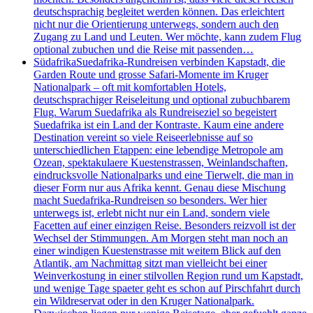
deutschsprachig begleitet werden können. Das erleichtert
nicht nur die Orientierung unterwegs, sondern auch den
Zugang zu Land und Leuten. Wer möchte, kann zudem Flug
optional zubuchen und die Reise mit passenden…
Südafrika
Suedafrika-Rundreisen verbinden Kapstadt, die
Garden Route und grosse Safari-Momente im Kruger
Nationalpark – oft mit komfortablen Hotels,
deutschsprachiger Reiseleitung und optional zubuchbarem
Flug. Warum Suedafrika als Rundreiseziel so begeistert
Suedafrika ist ein Land der Kontraste. Kaum eine andere
Destination vereint so viele Reiseerlebnisse auf so
unterschiedlichen Etappen: eine lebendige Metropole am
Ozean, spektakulaere Kuestenstrassen, Weinlandschaften,
eindrucksvolle Nationalparks und eine Tierwelt, die man in
dieser Form nur aus Afrika kennt. Genau diese Mischung
macht Suedafrika-Rundreisen so besonders. Wer hier
unterwegs ist, erlebt nicht nur ein Land, sondern viele
Facetten auf einer einzigen Reise. Besonders reizvoll ist der
Wechsel der Stimmungen. Am Morgen steht man noch an
einer windigen Kuestenstrasse mit weitem Blick auf den
Atlantik, am Nachmittag sitzt man vielleicht bei einer
Weinverkostung in einer stilvollen Region rund um Kapstadt,
und wenige Tage spaeter geht es schon auf Pirschfahrt durch
ein Wildreservat oder in den Kruger Nationalpark.