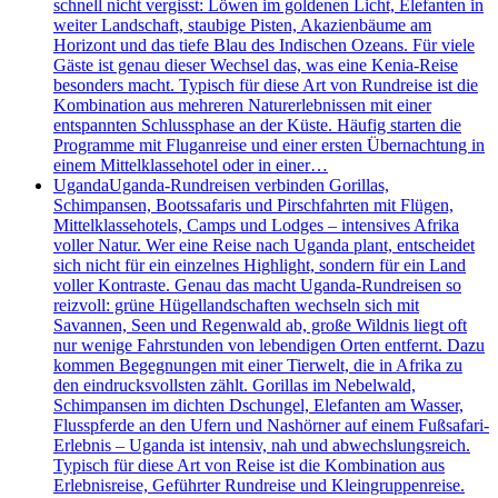
schnell nicht vergisst: Löwen im goldenen Licht, Elefanten in
weiter Landschaft, staubige Pisten, Akazienbäume am
Horizont und das tiefe Blau des Indischen Ozeans. Für viele
Gäste ist genau dieser Wechsel das, was eine Kenia-Reise
besonders macht. Typisch für diese Art von Rundreise ist die
Kombination aus mehreren Naturerlebnissen mit einer
entspannten Schlussphase an der Küste. Häufig starten die
Programme mit Fluganreise und einer ersten Übernachtung in
einem Mittelklassehotel oder in einer…
Uganda
Uganda-Rundreisen verbinden Gorillas,
Schimpansen, Bootssafaris und Pirschfahrten mit Flügen,
Mittelklassehotels, Camps und Lodges – intensives Afrika
voller Natur. Wer eine Reise nach Uganda plant, entscheidet
sich nicht für ein einzelnes Highlight, sondern für ein Land
voller Kontraste. Genau das macht Uganda-Rundreisen so
reizvoll: grüne Hügellandschaften wechseln sich mit
Savannen, Seen und Regenwald ab, große Wildnis liegt oft
nur wenige Fahrstunden von lebendigen Orten entfernt. Dazu
kommen Begegnungen mit einer Tierwelt, die in Afrika zu
den eindrucksvollsten zählt. Gorillas im Nebelwald,
Schimpansen im dichten Dschungel, Elefanten am Wasser,
Flusspferde an den Ufern und Nashörner auf einem Fußsafari-
Erlebnis – Uganda ist intensiv, nah und abwechslungsreich.
Typisch für diese Art von Reise ist die Kombination aus
Erlebnisreise, Geführter Rundreise und Kleingruppenreise.