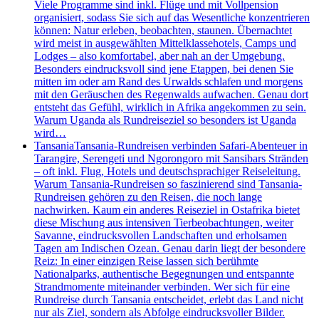
Viele Programme sind inkl. Flüge und mit Vollpension
organisiert, sodass Sie sich auf das Wesentliche konzentrieren
können: Natur erleben, beobachten, staunen. Übernachtet
wird meist in ausgewählten Mittelklassehotels, Camps und
Lodges – also komfortabel, aber nah an der Umgebung.
Besonders eindrucksvoll sind jene Etappen, bei denen Sie
mitten im oder am Rand des Urwalds schlafen und morgens
mit den Geräuschen des Regenwalds aufwachen. Genau dort
entsteht das Gefühl, wirklich in Afrika angekommen zu sein.
Warum Uganda als Rundreiseziel so besonders ist Uganda
wird…
Tansania
Tansania-Rundreisen verbinden Safari-Abenteuer in
Tarangire, Serengeti und Ngorongoro mit Sansibars Stränden
– oft inkl. Flug, Hotels und deutschsprachiger Reiseleitung.
Warum Tansania-Rundreisen so faszinierend sind Tansania-
Rundreisen gehören zu den Reisen, die noch lange
nachwirken. Kaum ein anderes Reiseziel in Ostafrika bietet
diese Mischung aus intensiven Tierbeobachtungen, weiter
Savanne, eindrucksvollen Landschaften und erholsamen
Tagen am Indischen Ozean. Genau darin liegt der besondere
Reiz: In einer einzigen Reise lassen sich berühmte
Nationalparks, authentische Begegnungen und entspannte
Strandmomente miteinander verbinden. Wer sich für eine
Rundreise durch Tansania entscheidet, erlebt das Land nicht
nur als Ziel, sondern als Abfolge eindrucksvoller Bilder.