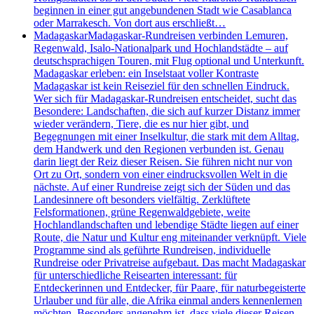
beginnen in einer gut angebundenen Stadt wie Casablanca
oder Marrakesch. Von dort aus erschließt…
Madagaskar
Madagaskar-Rundreisen verbinden Lemuren,
Regenwald, Isalo-Nationalpark und Hochlandstädte – auf
deutschsprachigen Touren, mit Flug optional und Unterkunft.
Madagaskar erleben: ein Inselstaat voller Kontraste
Madagaskar ist kein Reiseziel für den schnellen Eindruck.
Wer sich für Madagaskar-Rundreisen entscheidet, sucht das
Besondere: Landschaften, die sich auf kurzer Distanz immer
wieder verändern, Tiere, die es nur hier gibt, und
Begegnungen mit einer Inselkultur, die stark mit dem Alltag,
dem Handwerk und den Regionen verbunden ist. Genau
darin liegt der Reiz dieser Reisen. Sie führen nicht nur von
Ort zu Ort, sondern von einer eindrucksvollen Welt in die
nächste. Auf einer Rundreise zeigt sich der Süden und das
Landesinnere oft besonders vielfältig. Zerklüftete
Felsformationen, grüne Regenwaldgebiete, weite
Hochlandlandschaften und lebendige Städte liegen auf einer
Route, die Natur und Kultur eng miteinander verknüpft. Viele
Programme sind als geführte Rundreisen, individuelle
Rundreise oder Privatreise aufgebaut. Das macht Madagaskar
für unterschiedliche Reisearten interessant: für
Entdeckerinnen und Entdecker, für Paare, für naturbegeisterte
Urlauber und für alle, die Afrika einmal anders kennenlernen
möchten. Besonders angenehm ist, dass viele dieser Reisen