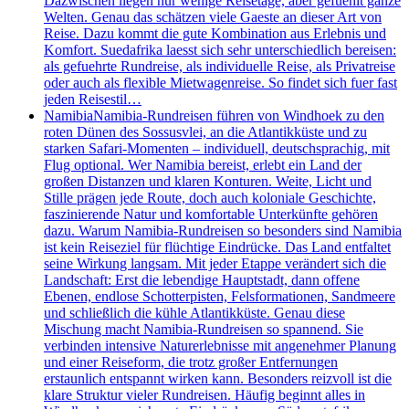
Dazwischen liegen nur wenige Reisetage, aber gefuehlt ganze
Welten. Genau das schätzen viele Gaeste an dieser Art von
Reise. Dazu kommt die gute Kombination aus Erlebnis und
Komfort. Suedafrika laesst sich sehr unterschiedlich bereisen:
als gefuehrte Rundreise, als individuelle Reise, als Privatreise
oder auch als flexible Mietwagenreise. So findet sich fuer fast
jeden Reisestil…
Namibia
Namibia-Rundreisen führen von Windhoek zu den
roten Dünen des Sossusvlei, an die Atlantikküste und zu
starken Safari-Momenten – individuell, deutschsprachig, mit
Flug optional. Wer Namibia bereist, erlebt ein Land der
großen Distanzen und klaren Konturen. Weite, Licht und
Stille prägen jede Route, doch auch koloniale Geschichte,
faszinierende Natur und komfortable Unterkünfte gehören
dazu. Warum Namibia-Rundreisen so besonders sind Namibia
ist kein Reiseziel für flüchtige Eindrücke. Das Land entfaltet
seine Wirkung langsam. Mit jeder Etappe verändert sich die
Landschaft: Erst die lebendige Hauptstadt, dann offene
Ebenen, endlose Schotterpisten, Felsformationen, Sandmeere
und schließlich die kühle Atlantikküste. Genau diese
Mischung macht Namibia-Rundreisen so spannend. Sie
verbinden intensive Naturerlebnisse mit angenehmer Planung
und einer Reiseform, die trotz großer Entfernungen
erstaunlich entspannt wirken kann. Besonders reizvoll ist die
klare Struktur vieler Rundreisen. Häufig beginnt alles in