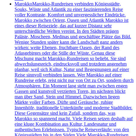
Marokko
Marokko-Rundreisen verbinden Königsstädte,
Souks, Wüste und Atlantik zu einer faszinierenden Reise
voller Kontraste, Komfort und unvergesslicher Eindrücke.
Marokko zwischen Orient, Oasen und Atlantik Marokko ist
eines dieser Reiseziele, das auf kurzer Distanz sehr
unterschiedliche Welten vereint. In den Städten prägen
Paläste, Moscheen, Medinas und geschäftige Plätze das Bild.
Wenige Stunden später kann die Landschaft ganz anders
wirken: weite Ebenen, fruchtbare Oasen, der Rand des
Atlasgebirges oder die Stille der Wüste. Genau diese
Mischung macht Marokko-Rundreisen so beliebt. Sie sind
abwechslungsreich, eindrucksvoll und trotzdem angenehm
planbar, weil sich Kultur, Natur und Begegnungen auf einer
Reise sinnvoll verbinden lassen. Wer Marokko auf einer
Rundreise erlebt, reist nicht nur von Ort zu Ort, sondern durch
Atmosphären. Ein Moment lang steht man zwischen engen
Gassen und kunstvoll verzierten Toren, im nächsten blickt
man über Sand, Stein und Himmel. Dazwischen liegen
Märkte voller Farben, Düfte und Geräusche, ruhige
Innenhöfe, traditionelle Unterkünfte und moderne Stadtbilder.
Diese Gegensätze sind kein Zufall, sondern das, was
Marokko so spannend macht. Viele Reisen setzen deshalb auf
eine kluge Kombination aus Kultur, Landesnatur und
authentischen Erlebnissen. Typische Reiseverläufe: von den
Königsstädten bis in den Süden Viele Marokko-Rundreisen