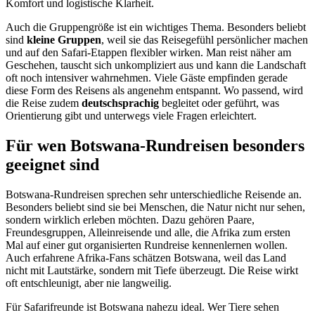
Komfort und logistische Klarheit.
Auch die Gruppengröße ist ein wichtiges Thema. Besonders beliebt
sind
kleine Gruppen
, weil sie das Reisegefühl persönlicher machen
und auf den Safari-Etappen flexibler wirken. Man reist näher am
Geschehen, tauscht sich unkompliziert aus und kann die Landschaft
oft noch intensiver wahrnehmen. Viele Gäste empfinden gerade
diese Form des Reisens als angenehm entspannt. Wo passend, wird
die Reise zudem
deutschsprachig
begleitet oder geführt, was
Orientierung gibt und unterwegs viele Fragen erleichtert.
Für wen Botswana-Rundreisen besonders
geeignet sind
Botswana-Rundreisen sprechen sehr unterschiedliche Reisende an.
Besonders beliebt sind sie bei Menschen, die Natur nicht nur sehen,
sondern wirklich erleben möchten. Dazu gehören Paare,
Freundesgruppen, Alleinreisende und alle, die Afrika zum ersten
Mal auf einer gut organisierten Rundreise kennenlernen wollen.
Auch erfahrene Afrika-Fans schätzen Botswana, weil das Land
nicht mit Lautstärke, sondern mit Tiefe überzeugt. Die Reise wirkt
oft entschleunigt, aber nie langweilig.
Für Safarifreunde ist Botswana nahezu ideal. Wer Tiere sehen