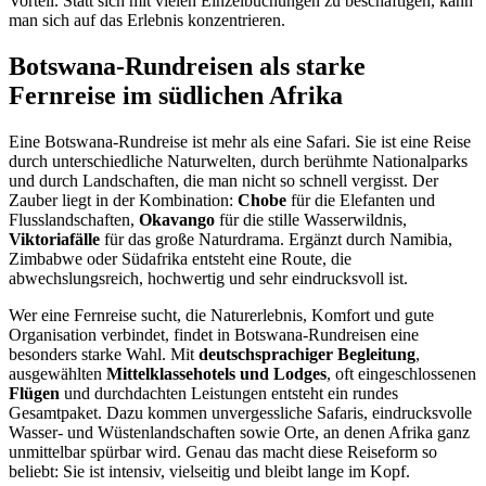
Vorteil. Statt sich mit vielen Einzelbuchungen zu beschäftigen, kann
man sich auf das Erlebnis konzentrieren.
Botswana-Rundreisen als starke
Fernreise im südlichen Afrika
Eine Botswana-Rundreise ist mehr als eine Safari. Sie ist eine Reise
durch unterschiedliche Naturwelten, durch berühmte Nationalparks
und durch Landschaften, die man nicht so schnell vergisst. Der
Zauber liegt in der Kombination:
Chobe
für die Elefanten und
Flusslandschaften,
Okavango
für die stille Wasserwildnis,
Viktoriafälle
für das große Naturdrama. Ergänzt durch Namibia,
Zimbabwe oder Südafrika entsteht eine Route, die
abwechslungsreich, hochwertig und sehr eindrucksvoll ist.
Wer eine Fernreise sucht, die Naturerlebnis, Komfort und gute
Organisation verbindet, findet in Botswana-Rundreisen eine
besonders starke Wahl. Mit
deutschsprachiger Begleitung
,
ausgewählten
Mittelklassehotels und Lodges
, oft eingeschlossenen
Flügen
und durchdachten Leistungen entsteht ein rundes
Gesamtpaket. Dazu kommen unvergessliche Safaris, eindrucksvolle
Wasser- und Wüstenlandschaften sowie Orte, an denen Afrika ganz
unmittelbar spürbar wird. Genau das macht diese Reiseform so
beliebt: Sie ist intensiv, vielseitig und bleibt lange im Kopf.