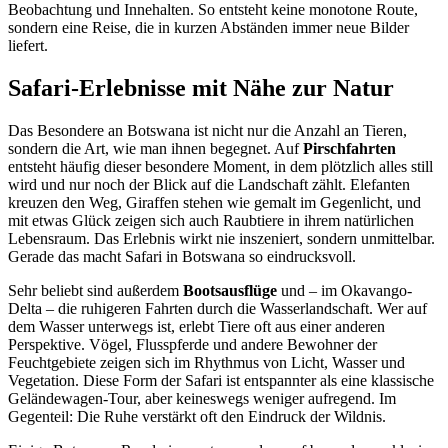
Beobachtung und Innehalten. So entsteht keine monotone Route,
sondern eine Reise, die in kurzen Abständen immer neue Bilder
liefert.
Safari-Erlebnisse mit Nähe zur Natur
Das Besondere an Botswana ist nicht nur die Anzahl an Tieren,
sondern die Art, wie man ihnen begegnet. Auf
Pirschfahrten
entsteht häufig dieser besondere Moment, in dem plötzlich alles still
wird und nur noch der Blick auf die Landschaft zählt. Elefanten
kreuzen den Weg, Giraffen stehen wie gemalt im Gegenlicht, und
mit etwas Glück zeigen sich auch Raubtiere in ihrem natürlichen
Lebensraum. Das Erlebnis wirkt nie inszeniert, sondern unmittelbar.
Gerade das macht Safari in Botswana so eindrucksvoll.
Sehr beliebt sind außerdem
Bootsausflüge
und – im Okavango-
Delta – die ruhigeren Fahrten durch die Wasserlandschaft. Wer auf
dem Wasser unterwegs ist, erlebt Tiere oft aus einer anderen
Perspektive. Vögel, Flusspferde und andere Bewohner der
Feuchtgebiete zeigen sich im Rhythmus von Licht, Wasser und
Vegetation. Diese Form der Safari ist entspannter als eine klassische
Geländewagen-Tour, aber keineswegs weniger aufregend. Im
Gegenteil: Die Ruhe verstärkt oft den Eindruck der Wildnis.