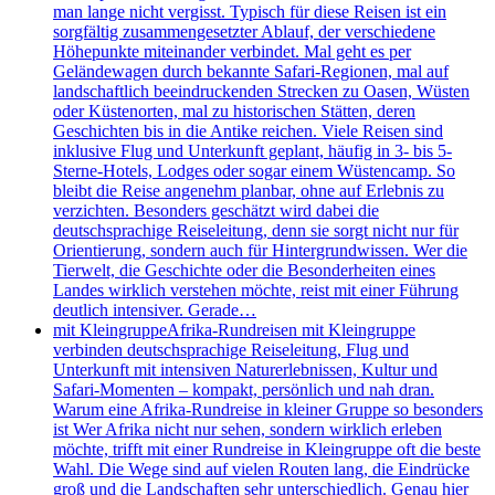
man lange nicht vergisst. Typisch für diese Reisen ist ein
sorgfältig zusammengesetzter Ablauf, der verschiedene
Höhepunkte miteinander verbindet. Mal geht es per
Geländewagen durch bekannte Safari-Regionen, mal auf
landschaftlich beeindruckenden Strecken zu Oasen, Wüsten
oder Küstenorten, mal zu historischen Stätten, deren
Geschichten bis in die Antike reichen. Viele Reisen sind
inklusive Flug und Unterkunft geplant, häufig in 3- bis 5-
Sterne-Hotels, Lodges oder sogar einem Wüstencamp. So
bleibt die Reise angenehm planbar, ohne auf Erlebnis zu
verzichten. Besonders geschätzt wird dabei die
deutschsprachige Reiseleitung, denn sie sorgt nicht nur für
Orientierung, sondern auch für Hintergrundwissen. Wer die
Tierwelt, die Geschichte oder die Besonderheiten eines
Landes wirklich verstehen möchte, reist mit einer Führung
deutlich intensiver. Gerade…
mit Kleingruppe
Afrika-Rundreisen mit Kleingruppe
verbinden deutschsprachige Reiseleitung, Flug und
Unterkunft mit intensiven Naturerlebnissen, Kultur und
Safari-Momenten – kompakt, persönlich und nah dran.
Warum eine Afrika-Rundreise in kleiner Gruppe so besonders
ist Wer Afrika nicht nur sehen, sondern wirklich erleben
möchte, trifft mit einer Rundreise in Kleingruppe oft die beste
Wahl. Die Wege sind auf vielen Routen lang, die Eindrücke
groß und die Landschaften sehr unterschiedlich. Genau hier