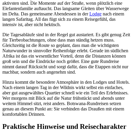
aktivsten sind. Die Momente auf der Straße, wenn plötzlich eine
Elefantenfamilie auftaucht. Das langsame Gleiten über Wasserwege
im Delta. Das gemeinsame Abendessen in der
Lodge
nach einem
langen Safaritag. All das fügt sich zu einem Reisegefühl, das
intensiv ist, aber nicht hektisch.
Die Tagesabläufe sind in der Regel gut austariert. Es gibt genug Zeit
für Tierbeobachtungen, ohne dass man ständig hetzen muss.
Gleichzeitig ist die Route so geplant, dass man die wichtigsten
Naturwunder in sinnvoller Reihenfolge erlebt. Gerade im südlichen
Afrika ist das ein wesentlicher Vorteil, denn die Distanzen können
groß sein und die Eindrücke noch größer. Eine gute Rundreise
nimmt darauf Rücksicht und sorgt dafür, dass die Etappen nicht nur
machbar, sondern auch angenehm sind.
Hinzu kommt die besondere Atmosphäre in den Lodges und Hotels.
Nach einem langen Tag in der Wildnis wirkt selbst ein einfaches,
aber gut ausgewähltes Quartier schnell wie ein Teil des Erlebnisses.
Wer morgens mit Blick auf die Natur frühstückt und abends unter
weitem Himmel sitzt, reist anders. Botswana-Rundreisen setzen
genau an diesem Punkt an: Sie verbinden das Draußen mit einem
komfortablen Drinnen.
Praktische Hinweise und Reisecharakter