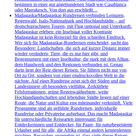
beginnen in einer gut angebundenen Stadt wie Casablanca
oder Marrakesch. Von dort aus erschließt…
Madagaskar
Madagaskar-Rundreisen verbinden Lemuren,
Regenwald, Isalo-Nationalpark und Hochlandstädte – auf
deutschsprachigen Touren, mit Flug optional und Unterkunft.
Madagaskar erleben: ein Inselstaat voller Kontraste
Madagaskar ist kein Reiseziel für den schnellen Eindruck.
Wer sich für Madagaskar-Rundreisen entscheidet, sucht das
Besondere: Landschaften, die sich auf kurzer Distanz immer
wieder verändern, Tiere, die es nur hier gibt, und
Begegnungen mit einer Inselkultur, die stark mit dem Alltag,
dem Handwerk und den Regionen verbunden ist. Genau
darin liegt der Reiz dieser Reisen. Sie führen nicht nur von
Ort zu Ort, sondern von einer eindrucksvollen Welt in die
nächste. Auf einer Rundreise zeigt sich der Süden und das
Landesinnere oft besonders vielfältig. Zerklüftete
Felsformationen, grüne Regenwaldgebiete, weite
Hochlandlandschaften und lebendige Städte liegen auf einer
Route, die Natur und Kultur eng miteinander verknüpft. Viele
Programme sind als geführte Rundreisen, individuelle
Rundreise oder Privatreise aufgebaut. Das macht Madagaskar
für unterschiedliche Reisearten interessant: für
Entdeckerinnen und Entdecker, für Paare, für naturbegeisterte
Urlauber und für alle, die Afrika einmal anders kennenlernen
möchten. Besonders angenehm ist, dass viele dieser Reisen