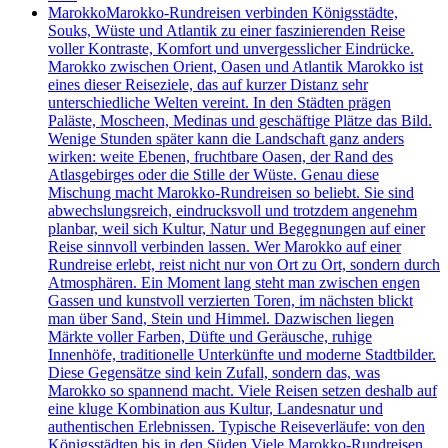
Marokko
Marokko-Rundreisen verbinden Königsstädte,
Souks, Wüste und Atlantik zu einer faszinierenden Reise
voller Kontraste, Komfort und unvergesslicher Eindrücke.
Marokko zwischen Orient, Oasen und Atlantik Marokko ist
eines dieser Reiseziele, das auf kurzer Distanz sehr
unterschiedliche Welten vereint. In den Städten prägen
Paläste, Moscheen, Medinas und geschäftige Plätze das Bild.
Wenige Stunden später kann die Landschaft ganz anders
wirken: weite Ebenen, fruchtbare Oasen, der Rand des
Atlasgebirges oder die Stille der Wüste. Genau diese
Mischung macht Marokko-Rundreisen so beliebt. Sie sind
abwechslungsreich, eindrucksvoll und trotzdem angenehm
planbar, weil sich Kultur, Natur und Begegnungen auf einer
Reise sinnvoll verbinden lassen. Wer Marokko auf einer
Rundreise erlebt, reist nicht nur von Ort zu Ort, sondern durch
Atmosphären. Ein Moment lang steht man zwischen engen
Gassen und kunstvoll verzierten Toren, im nächsten blickt
man über Sand, Stein und Himmel. Dazwischen liegen
Märkte voller Farben, Düfte und Geräusche, ruhige
Innenhöfe, traditionelle Unterkünfte und moderne Stadtbilder.
Diese Gegensätze sind kein Zufall, sondern das, was
Marokko so spannend macht. Viele Reisen setzen deshalb auf
eine kluge Kombination aus Kultur, Landesnatur und
authentischen Erlebnissen. Typische Reiseverläufe: von den
Königsstädten bis in den Süden Viele Marokko-Rundreisen