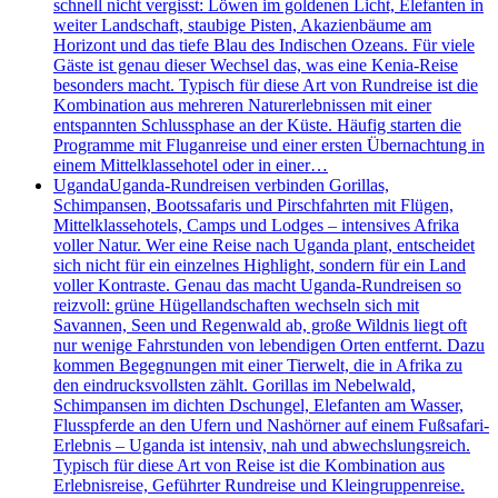
schnell nicht vergisst: Löwen im goldenen Licht, Elefanten in
weiter Landschaft, staubige Pisten, Akazienbäume am
Horizont und das tiefe Blau des Indischen Ozeans. Für viele
Gäste ist genau dieser Wechsel das, was eine Kenia-Reise
besonders macht. Typisch für diese Art von Rundreise ist die
Kombination aus mehreren Naturerlebnissen mit einer
entspannten Schlussphase an der Küste. Häufig starten die
Programme mit Fluganreise und einer ersten Übernachtung in
einem Mittelklassehotel oder in einer…
Uganda
Uganda-Rundreisen verbinden Gorillas,
Schimpansen, Bootssafaris und Pirschfahrten mit Flügen,
Mittelklassehotels, Camps und Lodges – intensives Afrika
voller Natur. Wer eine Reise nach Uganda plant, entscheidet
sich nicht für ein einzelnes Highlight, sondern für ein Land
voller Kontraste. Genau das macht Uganda-Rundreisen so
reizvoll: grüne Hügellandschaften wechseln sich mit
Savannen, Seen und Regenwald ab, große Wildnis liegt oft
nur wenige Fahrstunden von lebendigen Orten entfernt. Dazu
kommen Begegnungen mit einer Tierwelt, die in Afrika zu
den eindrucksvollsten zählt. Gorillas im Nebelwald,
Schimpansen im dichten Dschungel, Elefanten am Wasser,
Flusspferde an den Ufern und Nashörner auf einem Fußsafari-
Erlebnis – Uganda ist intensiv, nah und abwechslungsreich.
Typisch für diese Art von Reise ist die Kombination aus
Erlebnisreise, Geführter Rundreise und Kleingruppenreise.