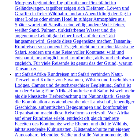
Morgens beginnt der Tag oft mit einer Pirschfahrt im
Geländewagen, tagsüber zeigen sich Elefanten, Löwen und
Giraffen in freier Wildbahn, und am Abend klingt der Tag in
einer Lodge oder einem Hotel in ruhiger Atmosphäre aus.
Später wartet mit Sansibar eine völlig andere Welt: feiner,
weißer Sand, Palmen, türkisfarbenes Wasser und die
angenehme Leichtigkeit einer Insel, auf der der Takt
langsamer wird. Gerade diese Gegensätze machen Tansania-
Rundreisen so spannend. Es geht nicht nur um eine klassische
Safari, sondern um eine Reise voller Kontraste: wild und
entspannt, ursprünglich und komfortabel, aktiv und erholsam
zugleich. Für viele Reisende ist genau das der Grund, warum
Tansania zu…
mit Safari
Afrika-Rundreisen mit Safari verbinden Natur,
Tierwelt und Kultur: von Savannen, Wüsten und Inseln bis zu
Lodges, Camps und deutschsprachiger Begleitung. Safari ist
nur der Anfang Eine Afrika-Rundreise mit Safari ist weit mehr
als die klassische Tierbeobachtung im Nationalpark. Gerade
die Kombination aus atemberaubender Landschaft, lebendiger
Geschichte, authentischen Begegnungen und komfortabler
Organisation macht diese Reiseform so reizvoll. Wer Afrika
auf einer Rundreise erlebt, entdeckt oft gleich mehrere
Facetten des Kontinents: weite Ebenen und dichte Wildnis,
jahrtausendealte Kulturstätten, Küstenabschnitte mit eigener
Atmosphäre, lebendige Städte und stille Naturmomente, die