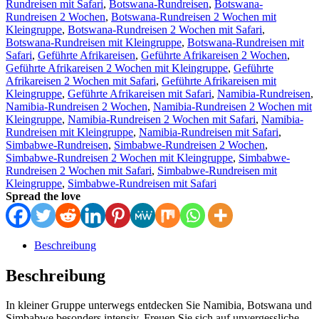
Rundreisen mit Safari
,
Botswana-Rundreisen
,
Botswana-
Rundreisen 2 Wochen
,
Botswana-Rundreisen 2 Wochen mit
Kleingruppe
,
Botswana-Rundreisen 2 Wochen mit Safari
,
Botswana-Rundreisen mit Kleingruppe
,
Botswana-Rundreisen mit
Safari
,
Geführte Afrikareisen
,
Geführte Afrikareisen 2 Wochen
,
Geführte Afrikareisen 2 Wochen mit Kleingruppe
,
Geführte
Afrikareisen 2 Wochen mit Safari
,
Geführte Afrikareisen mit
Kleingruppe
,
Geführte Afrikareisen mit Safari
,
Namibia-Rundreisen
,
Namibia-Rundreisen 2 Wochen
,
Namibia-Rundreisen 2 Wochen mit
Kleingruppe
,
Namibia-Rundreisen 2 Wochen mit Safari
,
Namibia-
Rundreisen mit Kleingruppe
,
Namibia-Rundreisen mit Safari
,
Simbabwe-Rundreisen
,
Simbabwe-Rundreisen 2 Wochen
,
Simbabwe-Rundreisen 2 Wochen mit Kleingruppe
,
Simbabwe-
Rundreisen 2 Wochen mit Safari
,
Simbabwe-Rundreisen mit
Kleingruppe
,
Simbabwe-Rundreisen mit Safari
Spread the love
Beschreibung
Beschreibung
In kleiner Gruppe unterwegs entdecken Sie Namibia, Botswana und
Simbabwe besonders intensiv. Freuen Sie sich auf unvergessliche