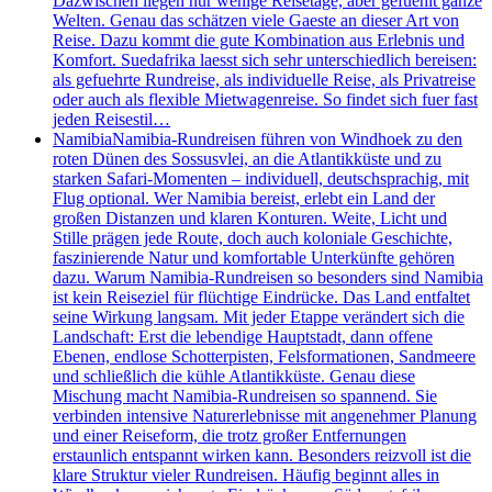
Dazwischen liegen nur wenige Reisetage, aber gefuehlt ganze
Welten. Genau das schätzen viele Gaeste an dieser Art von
Reise. Dazu kommt die gute Kombination aus Erlebnis und
Komfort. Suedafrika laesst sich sehr unterschiedlich bereisen:
als gefuehrte Rundreise, als individuelle Reise, als Privatreise
oder auch als flexible Mietwagenreise. So findet sich fuer fast
jeden Reisestil…
Namibia
Namibia-Rundreisen führen von Windhoek zu den
roten Dünen des Sossusvlei, an die Atlantikküste und zu
starken Safari-Momenten – individuell, deutschsprachig, mit
Flug optional. Wer Namibia bereist, erlebt ein Land der
großen Distanzen und klaren Konturen. Weite, Licht und
Stille prägen jede Route, doch auch koloniale Geschichte,
faszinierende Natur und komfortable Unterkünfte gehören
dazu. Warum Namibia-Rundreisen so besonders sind Namibia
ist kein Reiseziel für flüchtige Eindrücke. Das Land entfaltet
seine Wirkung langsam. Mit jeder Etappe verändert sich die
Landschaft: Erst die lebendige Hauptstadt, dann offene
Ebenen, endlose Schotterpisten, Felsformationen, Sandmeere
und schließlich die kühle Atlantikküste. Genau diese
Mischung macht Namibia-Rundreisen so spannend. Sie
verbinden intensive Naturerlebnisse mit angenehmer Planung
und einer Reiseform, die trotz großer Entfernungen
erstaunlich entspannt wirken kann. Besonders reizvoll ist die
klare Struktur vieler Rundreisen. Häufig beginnt alles in