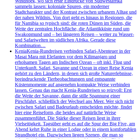
Windhoek, wo sich erste Eindrücke von Südwestafrika
sammeln lassen: koloniale Spuren, ein moderner
Stadtcharakter und der Kontrast zwischen urbanem Alltag und
der nahen Wildnis. Von dort geht es hinaus in Regionen, die
für Namibia so typisch sind: die roten Dünen im Süden, die
Weite der zentralen Hochfläche, die Atlantikküste rund um
Swakopmund und – bei längeren Reisen – weiter zu Wasser-
und Safariwelten im südlichen Afrika. Gerade diese
Kombination…
Kenia
Kenia-Rundreisen verbinden Safari-Abenteuer in der
Masai Mara mit Elefanten vor dem Kilimanjaro und
erholsamen Tagen am Indischen Ozean – oft inkl. Flug und
Unterkunft. Safari, Savanne und Ozean in einer Reise Kenia
gehört zu den Ländern, in denen sich große Naturerlebnisse,
beeindruckende Tierbeobachtungen und entspannte
Küstenmomente auf angenehm kompakte Weise verbinden
lassen. Genau das macht Kenia-Rundreisen so reizvoll: Erst
die Weite der Savanne, dann die stille Spannung einer
Pirschfahrt, schließlich der Wechsel ans Meer. Wer sich nicht
zwischen Safari und Badeurlaub entscheiden möchte, findet
hier eine Reiseform, die beides auf natürliche Weise
zusammenführt. Die Stärke dieser Reisen liegt in ihrer
Vielseitigkeit. Tagsüber geht es auf die Spur der Big Five, am
Abend kehrt Ruhe in einer Lodge oder in einem komfortablen
Strandhotel ein. Dazwischen liegen Szenen, die man so