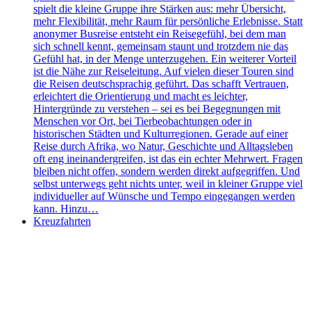
spielt die kleine Gruppe ihre Stärken aus: mehr Übersicht,
mehr Flexibilität, mehr Raum für persönliche Erlebnisse. Statt
anonymer Busreise entsteht ein Reisegefühl, bei dem man
sich schnell kennt, gemeinsam staunt und trotzdem nie das
Gefühl hat, in der Menge unterzugehen. Ein weiterer Vorteil
ist die Nähe zur Reiseleitung. Auf vielen dieser Touren sind
die Reisen deutschsprachig geführt. Das schafft Vertrauen,
erleichtert die Orientierung und macht es leichter,
Hintergründe zu verstehen – sei es bei Begegnungen mit
Menschen vor Ort, bei Tierbeobachtungen oder in
historischen Städten und Kulturregionen. Gerade auf einer
Reise durch Afrika, wo Natur, Geschichte und Alltagsleben
oft eng ineinandergreifen, ist das ein echter Mehrwert. Fragen
bleiben nicht offen, sondern werden direkt aufgegriffen. Und
selbst unterwegs geht nichts unter, weil in kleiner Gruppe viel
individueller auf Wünsche und Tempo eingegangen werden
kann. Hinzu…
Kreuzfahrten