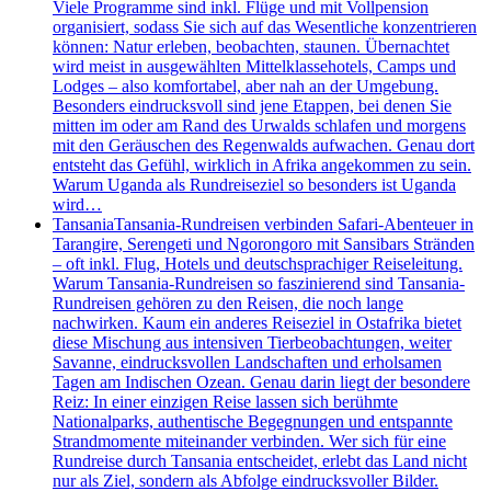
Viele Programme sind inkl. Flüge und mit Vollpension
organisiert, sodass Sie sich auf das Wesentliche konzentrieren
können: Natur erleben, beobachten, staunen. Übernachtet
wird meist in ausgewählten Mittelklassehotels, Camps und
Lodges – also komfortabel, aber nah an der Umgebung.
Besonders eindrucksvoll sind jene Etappen, bei denen Sie
mitten im oder am Rand des Urwalds schlafen und morgens
mit den Geräuschen des Regenwalds aufwachen. Genau dort
entsteht das Gefühl, wirklich in Afrika angekommen zu sein.
Warum Uganda als Rundreiseziel so besonders ist Uganda
wird…
Tansania
Tansania-Rundreisen verbinden Safari-Abenteuer in
Tarangire, Serengeti und Ngorongoro mit Sansibars Stränden
– oft inkl. Flug, Hotels und deutschsprachiger Reiseleitung.
Warum Tansania-Rundreisen so faszinierend sind Tansania-
Rundreisen gehören zu den Reisen, die noch lange
nachwirken. Kaum ein anderes Reiseziel in Ostafrika bietet
diese Mischung aus intensiven Tierbeobachtungen, weiter
Savanne, eindrucksvollen Landschaften und erholsamen
Tagen am Indischen Ozean. Genau darin liegt der besondere
Reiz: In einer einzigen Reise lassen sich berühmte
Nationalparks, authentische Begegnungen und entspannte
Strandmomente miteinander verbinden. Wer sich für eine
Rundreise durch Tansania entscheidet, erlebt das Land nicht
nur als Ziel, sondern als Abfolge eindrucksvoller Bilder.