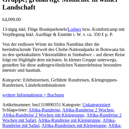
Landschaft
€
4,099.00
13-tägig inkl. Flüge Boutiquehotels/
Lodges
bzw. Komfortcamp mit
Verpflegung Inkl. Ausflüge & Eintritte i. W. v. ca. 350 € p. P.
Von der endlosen Wüste im Süden Namibias über die
beeindruckende Tierwelt des Chobe-Nationalparks in Botswana bis
zu den spektakulären Viktoriafällen in Simbabwe – auf dieser Reise
folgt ein Highlight dem nächsten. In kleiner Gruppe unterwegs,
genießen Sie diese außergewöhnlichen Naturerlebnisse besonders
intensiv und hautnah.
Kategorie:
Erlebnisreisen, Geführte Rundreisen, Kleingruppen-
Rundreisen, Länderkombinationen
weitere Informationen + Buchung
Artikelnummer:
bm1319890351
Kategorie:
Unkategorisiert
Schlagwörter:
Afrika-Rundreise
,
Afrika-Rundreise 2 Wochen
,
Afrika-Rundreise 2 Wochen mit Kleingruppe
,
Afrika-Rundreise 2
Wochen mit Safari
,
Afrika-Rundreise mit Kleingruppe
,
Afrika-
Rundreise mit Safari
,
Afrika-Rundreisen mit Kleingruppe
,
Afrika-