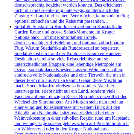
deutschsprachig begleitet werden können. Das erleichtert
nicht nur die Orientierung unterwegs, sondern auch den
Zugang zu Land und Leuten. Wer möchte, kann zudem Flug
optional zubuchen und die Reise mit passenden…
Südafrika
Suedafrika-Rundreisen verbinden Kapstadt, die
Garden Route und grosse Safari-Momente im Kruger
Nationalpark – oft mit komfortablen Hotels,
deutschsprachiger Reiseleitung und optional zubuchbarem
Flug. Warum Suedafrika als Rundreiseziel so begeistert
Suedafrika ist ein Land der Kontraste. Kaum eine andere
Destination vereint so viele Reiseerlebnisse auf so
unterschiedlichen Etappen: eine lebendige Metropole am
Ozean, spektakulaere Kuestenstrassen, Weinlandschaften,
eindrucksvolle Nationalparks und eine Tierwelt, die man in
dieser Form nur aus Afrika kennt. Genau diese Mischung
macht Suedafrika-Rundreisen so besonders. Wer hier
unterwegs ist, erlebt nicht nur ein Land, sondern viele
Facetten auf einer einzigen Reise. Besonders reizvoll ist der
Wechsel der Stimmungen. Am Morgen steht man noch an
einer windigen Kuestenstrasse mit weitem Blick auf den
Atlantik, am Nachmittag sitzt man vielleicht bei einer
Weinverkostung in einer stilvollen Region rund um Kapstadt,
und wenige Tage spaeter geht es schon auf Pirschfahrt durch
ein Wildreservat oder in den Kruger Nationalpark.