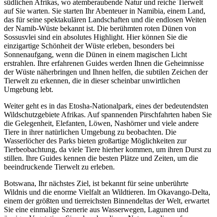
südlichen Afrikas, wo atemberaubende Natur und reiche Tierwelt
auf Sie warten. Sie starten Ihr Abenteuer in Namibia, einem Land,
das für seine spektakulären Landschaften und die endlosen Weiten
der Namib-Wüste bekannt ist. Die berühmten roten Dünen von
Sossusvlei sind ein absolutes Highlight. Hier können Sie die
einzigartige Schönheit der Wüste erleben, besonders bei
Sonnenaufgang, wenn die Dünen in einem magischen Licht
erstrahlen. Ihre erfahrenen Guides werden Ihnen die Geheimnisse
der Wüste näherbringen und Ihnen helfen, die subtilen Zeichen der
Tierwelt zu erkennen, die in dieser scheinbar unwirtlichen
Umgebung lebt.
Weiter geht es in das Etosha-Nationalpark, eines der bedeutendsten
Wildschutzgebiete Afrikas. Auf spannenden Pirschfahrten haben Sie
die Gelegenheit, Elefanten, Löwen, Nashörner und viele andere
Tiere in ihrer natürlichen Umgebung zu beobachten. Die
Wasserlöcher des Parks bieten großartige Möglichkeiten zur
Tierbeobachtung, da viele Tiere hierher kommen, um ihren Durst zu
stillen. Ihre Guides kennen die besten Plätze und Zeiten, um die
beeindruckende Tierwelt zu erleben.
Botswana, Ihr nächstes Ziel, ist bekannt für seine unberührte
Wildnis und die enorme Vielfalt an Wildtieren. Im Okavango-Delta,
einem der größten und tierreichsten Binnendeltas der Welt, erwartet
Sie eine einmalige Szenerie aus Wasserwegen, Lagunen und