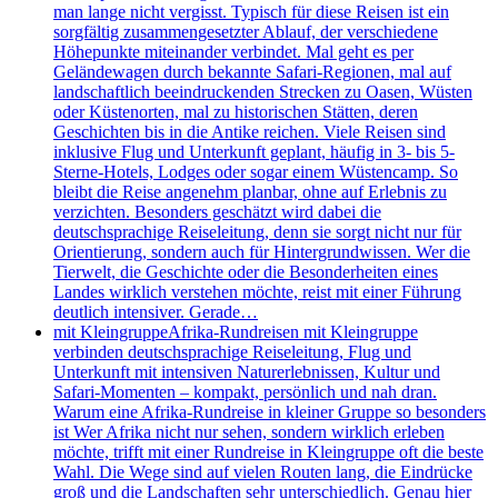
man lange nicht vergisst. Typisch für diese Reisen ist ein
sorgfältig zusammengesetzter Ablauf, der verschiedene
Höhepunkte miteinander verbindet. Mal geht es per
Geländewagen durch bekannte Safari-Regionen, mal auf
landschaftlich beeindruckenden Strecken zu Oasen, Wüsten
oder Küstenorten, mal zu historischen Stätten, deren
Geschichten bis in die Antike reichen. Viele Reisen sind
inklusive Flug und Unterkunft geplant, häufig in 3- bis 5-
Sterne-Hotels, Lodges oder sogar einem Wüstencamp. So
bleibt die Reise angenehm planbar, ohne auf Erlebnis zu
verzichten. Besonders geschätzt wird dabei die
deutschsprachige Reiseleitung, denn sie sorgt nicht nur für
Orientierung, sondern auch für Hintergrundwissen. Wer die
Tierwelt, die Geschichte oder die Besonderheiten eines
Landes wirklich verstehen möchte, reist mit einer Führung
deutlich intensiver. Gerade…
mit Kleingruppe
Afrika-Rundreisen mit Kleingruppe
verbinden deutschsprachige Reiseleitung, Flug und
Unterkunft mit intensiven Naturerlebnissen, Kultur und
Safari-Momenten – kompakt, persönlich und nah dran.
Warum eine Afrika-Rundreise in kleiner Gruppe so besonders
ist Wer Afrika nicht nur sehen, sondern wirklich erleben
möchte, trifft mit einer Rundreise in Kleingruppe oft die beste
Wahl. Die Wege sind auf vielen Routen lang, die Eindrücke
groß und die Landschaften sehr unterschiedlich. Genau hier