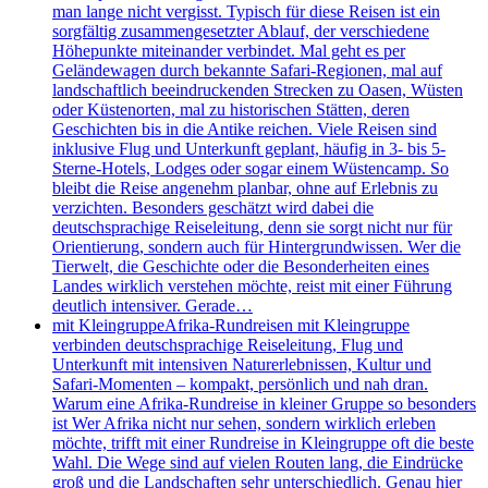
man lange nicht vergisst. Typisch für diese Reisen ist ein
sorgfältig zusammengesetzter Ablauf, der verschiedene
Höhepunkte miteinander verbindet. Mal geht es per
Geländewagen durch bekannte Safari-Regionen, mal auf
landschaftlich beeindruckenden Strecken zu Oasen, Wüsten
oder Küstenorten, mal zu historischen Stätten, deren
Geschichten bis in die Antike reichen. Viele Reisen sind
inklusive Flug und Unterkunft geplant, häufig in 3- bis 5-
Sterne-Hotels, Lodges oder sogar einem Wüstencamp. So
bleibt die Reise angenehm planbar, ohne auf Erlebnis zu
verzichten. Besonders geschätzt wird dabei die
deutschsprachige Reiseleitung, denn sie sorgt nicht nur für
Orientierung, sondern auch für Hintergrundwissen. Wer die
Tierwelt, die Geschichte oder die Besonderheiten eines
Landes wirklich verstehen möchte, reist mit einer Führung
deutlich intensiver. Gerade…
mit Kleingruppe
Afrika-Rundreisen mit Kleingruppe
verbinden deutschsprachige Reiseleitung, Flug und
Unterkunft mit intensiven Naturerlebnissen, Kultur und
Safari-Momenten – kompakt, persönlich und nah dran.
Warum eine Afrika-Rundreise in kleiner Gruppe so besonders
ist Wer Afrika nicht nur sehen, sondern wirklich erleben
möchte, trifft mit einer Rundreise in Kleingruppe oft die beste
Wahl. Die Wege sind auf vielen Routen lang, die Eindrücke
groß und die Landschaften sehr unterschiedlich. Genau hier