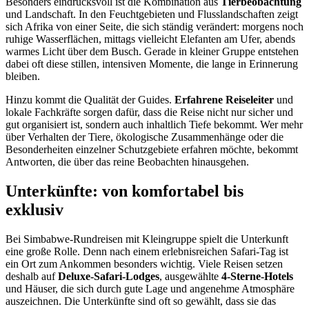
Besonders eindrucksvoll ist die Kombination aus
Tierbeobachtung
und Landschaft. In den Feuchtgebieten und Flusslandschaften zeigt
sich Afrika von einer Seite, die sich ständig verändert: morgens noch
ruhige Wasserflächen, mittags vielleicht Elefanten am Ufer, abends
warmes Licht über dem Busch. Gerade in kleiner Gruppe entstehen
dabei oft diese stillen, intensiven Momente, die lange in Erinnerung
bleiben.
Hinzu kommt die Qualität der Guides.
Erfahrene Reiseleiter
und
lokale Fachkräfte sorgen dafür, dass die Reise nicht nur sicher und
gut organisiert ist, sondern auch inhaltlich Tiefe bekommt. Wer mehr
über Verhalten der Tiere, ökologische Zusammenhänge oder die
Besonderheiten einzelner Schutzgebiete erfahren möchte, bekommt
Antworten, die über das reine Beobachten hinausgehen.
Unterkünfte: von komfortabel bis
exklusiv
Bei Simbabwe-Rundreisen mit Kleingruppe spielt die Unterkunft
eine große Rolle. Denn nach einem erlebnisreichen Safari-Tag ist
ein Ort zum Ankommen besonders wichtig. Viele Reisen setzen
deshalb auf
Deluxe-Safari-Lodges
, ausgewählte
4-Sterne-Hotels
und Häuser, die sich durch gute Lage und angenehme Atmosphäre
auszeichnen. Die Unterkünfte sind oft so gewählt, dass sie das