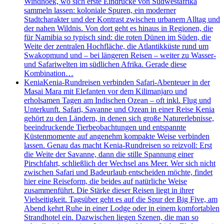
Windhoek, wo sich erste Eindrücke von Südwestafrika
sammeln lassen: koloniale Spuren, ein moderner
Stadtcharakter und der Kontrast zwischen urbanem Alltag und
der nahen Wildnis. Von dort geht es hinaus in Regionen, die
für Namibia so typisch sind: die roten Dünen im Süden, die
Weite der zentralen Hochfläche, die Atlantikküste rund um
Swakopmund und – bei längeren Reisen – weiter zu Wasser-
und Safariwelten im südlichen Afrika. Gerade diese
Kombination…
Kenia
Kenia-Rundreisen verbinden Safari-Abenteuer in der
Masai Mara mit Elefanten vor dem Kilimanjaro und
erholsamen Tagen am Indischen Ozean – oft inkl. Flug und
Unterkunft. Safari, Savanne und Ozean in einer Reise Kenia
gehört zu den Ländern, in denen sich große Naturerlebnisse,
beeindruckende Tierbeobachtungen und entspannte
Küstenmomente auf angenehm kompakte Weise verbinden
lassen. Genau das macht Kenia-Rundreisen so reizvoll: Erst
die Weite der Savanne, dann die stille Spannung einer
Pirschfahrt, schließlich der Wechsel ans Meer. Wer sich nicht
zwischen Safari und Badeurlaub entscheiden möchte, findet
hier eine Reiseform, die beides auf natürliche Weise
zusammenführt. Die Stärke dieser Reisen liegt in ihrer
Vielseitigkeit. Tagsüber geht es auf die Spur der Big Five, am
Abend kehrt Ruhe in einer Lodge oder in einem komfortablen
Strandhotel ein. Dazwischen liegen Szenen, die man so