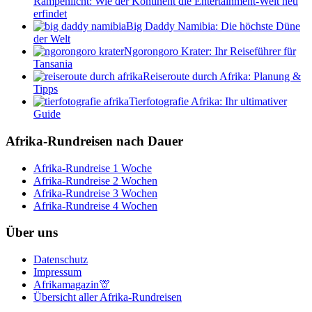
Rampenlicht: Wie der Kontinent die Entertainment-Welt neu
erfindet
Big Daddy Namibia: Die höchste Düne
der Welt
Ngorongoro Krater: Ihr Reiseführer für
Tansania
Reiseroute durch Afrika: Planung &
Tipps
Tierfotografie Afrika: Ihr ultimativer
Guide
Afrika-Rundreisen nach Dauer
Afrika-Rundreise 1 Woche
Afrika-Rundreise 2 Wochen
Afrika-Rundreise 3 Wochen
Afrika-Rundreise 4 Wochen
Über uns
Datenschutz
Impressum
Afrikamagazin🦒
Übersicht aller Afrika-Rundreisen