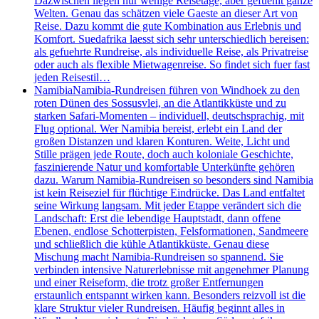
Dazwischen liegen nur wenige Reisetage, aber gefuehlt ganze
Welten. Genau das schätzen viele Gaeste an dieser Art von
Reise. Dazu kommt die gute Kombination aus Erlebnis und
Komfort. Suedafrika laesst sich sehr unterschiedlich bereisen:
als gefuehrte Rundreise, als individuelle Reise, als Privatreise
oder auch als flexible Mietwagenreise. So findet sich fuer fast
jeden Reisestil…
Namibia
Namibia-Rundreisen führen von Windhoek zu den
roten Dünen des Sossusvlei, an die Atlantikküste und zu
starken Safari-Momenten – individuell, deutschsprachig, mit
Flug optional. Wer Namibia bereist, erlebt ein Land der
großen Distanzen und klaren Konturen. Weite, Licht und
Stille prägen jede Route, doch auch koloniale Geschichte,
faszinierende Natur und komfortable Unterkünfte gehören
dazu. Warum Namibia-Rundreisen so besonders sind Namibia
ist kein Reiseziel für flüchtige Eindrücke. Das Land entfaltet
seine Wirkung langsam. Mit jeder Etappe verändert sich die
Landschaft: Erst die lebendige Hauptstadt, dann offene
Ebenen, endlose Schotterpisten, Felsformationen, Sandmeere
und schließlich die kühle Atlantikküste. Genau diese
Mischung macht Namibia-Rundreisen so spannend. Sie
verbinden intensive Naturerlebnisse mit angenehmer Planung
und einer Reiseform, die trotz großer Entfernungen
erstaunlich entspannt wirken kann. Besonders reizvoll ist die
klare Struktur vieler Rundreisen. Häufig beginnt alles in