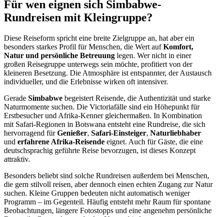
Für wen eignen sich Simbabwe-
Rundreisen mit Kleingruppe?
Diese Reiseform spricht eine breite Zielgruppe an, hat aber ein
besonders starkes Profil für Menschen, die Wert auf
Komfort,
Natur und persönliche Betreuung
legen. Wer nicht in einer
großen Reisegruppe unterwegs sein möchte, profitiert von der
kleineren Besetzung. Die Atmosphäre ist entspannter, der Austausch
individueller, und die Erlebnisse wirken oft intensiver.
Gerade
Simbabwe
begeistert Reisende, die Authentizität und starke
Naturmomente suchen. Die Victoriafälle sind ein Höhepunkt für
Erstbesucher und Afrika-Kenner gleichermaßen. In Kombination
mit Safari-Regionen in Botswana entsteht eine Rundreise, die sich
hervorragend für
Genießer
,
Safari-Einsteiger
,
Naturliebhaber
und
erfahrene Afrika-Reisende
eignet. Auch für Gäste, die eine
deutschsprachig geführte Reise bevorzugen, ist dieses Konzept
attraktiv.
Besonders beliebt sind solche Rundreisen außerdem bei Menschen,
die gern stilvoll reisen, aber dennoch einen echten Zugang zur Natur
suchen. Kleine Gruppen bedeuten nicht automatisch weniger
Programm – im Gegenteil. Häufig entsteht mehr Raum für spontane
Beobachtungen, längere Fotostopps und eine angenehm persönliche