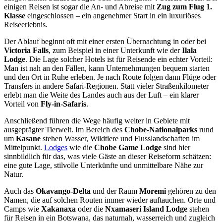
einigen Reisen ist sogar die An- und Abreise mit
Zug zum Flug 1.
Klasse
eingeschlossen – ein angenehmer Start in ein luxuriöses
Reiseerlebnis.
Der Ablauf beginnt oft mit einer ersten Übernachtung in oder bei
Victoria Falls
, zum Beispiel in einer Unterkunft wie der
Ilala
Lodge
. Die Lage solcher Hotels ist für Reisende ein echter Vorteil:
Man ist nah an den Fällen, kann Unternehmungen bequem starten
und den Ort in Ruhe erleben. Je nach Route folgen dann Flüge oder
Transfers in andere Safari-Regionen. Statt vieler Straßenkilometer
erlebt man die Weite des Landes auch aus der Luft – ein klarer
Vorteil von
Fly-in-Safaris
.
Anschließend führen die Wege häufig weiter in Gebiete mit
ausgeprägter Tierwelt. Im Bereich des
Chobe-Nationalparks
rund
um
Kasane
stehen Wasser, Wildtiere und Flusslandschaften im
Mittelpunkt.
Lodges
wie die
Chobe Game Lodge
sind hier
sinnbildlich für das, was viele Gäste an dieser Reiseform schätzen:
eine gute Lage, stilvolle Unterkünfte und unmittelbare Nähe zur
Natur.
Auch das
Okavango-Delta
und der Raum
Moremi
gehören zu den
Namen, die auf solchen Routen immer wieder auftauchen. Orte und
Camps wie
Xakanaxa
oder die
Nxamaseri Island Lodge
stehen
für Reisen in ein Botswana, das naturnah, wasserreich und zugleich