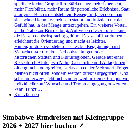
spielt die kleine Gruppe ihre Stärken aus: mehr Übersicht,
mehr Flexibilität, mehr Raum für persönliche Erlebnisse. Statt
anonymer Busreise entsteht ein Reisegefühl, bei dem man
sich schnell kennt, gemeinsam staunt und trotzdem nie das
Gefühl hat, in der Menge unterzugehen. Ein weiterer Vorteil
ist die Nähe zur Reiseleitung. Auf vielen dieser Touren sind
die Reisen deutschsprachig geführt. Das schafft Vertrauen,
erleichtert die Orientierung und macht es leichter,
Hintergründe zu verstehen – sei es bei Begegnungen mit
Menschen vor Ort, bei Tierbeobachtungen oder in
historischen Städten und Kulturregionen. Gerade auf einer
Reise durch Afrika, wo Natur, Geschichte und Alltagsleben
oft eng ineinandergreifen, ist das ein echter Mehrwert. Fragen
bleiben nicht offen, sondern werden direkt aufgegriffen. Und
selbst unterwegs geht nichts unter, weil in kleiner Gruppe viel
individueller auf Wünsche und Tempo eingegangen werden
kann. Hinzu…
Kreuzfahrten
Simbabwe-Rundreisen mit Kleingruppe
2026 + 2027 hier buchen ✓