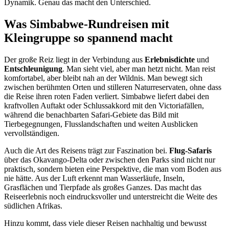
Dynamik. Genau das macht den Unterschied.
Was Simbabwe-Rundreisen mit
Kleingruppe so spannend macht
Der große Reiz liegt in der Verbindung aus
Erlebnisdichte
und
Entschleunigung
. Man sieht viel, aber man hetzt nicht. Man reist
komfortabel, aber bleibt nah an der Wildnis. Man bewegt sich
zwischen berühmten Orten und stilleren Naturreservaten, ohne dass
die Reise ihren roten Faden verliert. Simbabwe liefert dabei den
kraftvollen Auftakt oder Schlussakkord mit den Victoriafällen,
während die benachbarten Safari-Gebiete das Bild mit
Tierbegegnungen, Flusslandschaften und weiten Ausblicken
vervollständigen.
Auch die Art des Reisens trägt zur Faszination bei.
Flug-Safaris
über das Okavango-Delta oder zwischen den Parks sind nicht nur
praktisch, sondern bieten eine Perspektive, die man vom Boden aus
nie hätte. Aus der Luft erkennt man Wasserläufe, Inseln,
Grasflächen und Tierpfade als großes Ganzes. Das macht das
Reiseerlebnis noch eindrucksvoller und unterstreicht die Weite des
südlichen Afrikas.
Hinzu kommt, dass viele dieser Reisen nachhaltig und bewusst