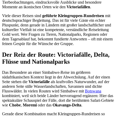
Tierbeobachtungen, eindrucksvolle Ausblicke und besondere
Momente an ikonischen Orten wie den
Victoriafällen
.
Viele dieser Reisen sind
geführte Kleingruppen-Rundreisen
mit
deutschsprachiger Begleitung. Das ist für viele Gäste ein echter
Pluspunkt, denn gerade in Ländern mit großer landschaftlicher und
kultureller Vielfalt ist eine kompetente, verständliche Reiseleitung
Gold wert. Wer Fragen zu Tieren, Nationalparks, Regionen oder
dem Tagesablauf hat, bekommt fundierte Antworten – oft mit einem
feinen Gespür für die Wünsche der Gruppe.
Der Reiz der Route: Victoriafälle, Delta,
Flüsse und Nationalparks
Das Besondere an einer Simbabwe-Reise im größeren
südafrikanischen Kontext liegt in der Abwechslung. Auf der einen
Seite stehen die
Victoriafälle
als kraftvolles Naturwunder, auf der
anderen Seite stille Wasserlandschaften, Savannen und dichte
Flusswälder. In vielen Routen wird Simbabwe mit
Botswana
kombiniert, weil sich beide Länder hervorragend ergänzen: Hier das
spektakuläre Schauspiel der Fälle, dort die berühmten Safari-Gebiete
wie
Chobe
,
Moremi
oder das
Okavango-Delta
.
Gerade diese Kombination macht Kleingruppen-Rundreisen so