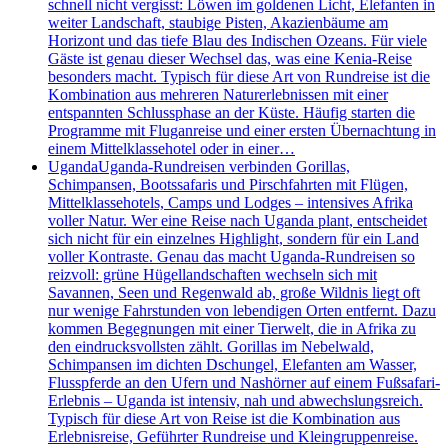
schnell nicht vergisst: Löwen im goldenen Licht, Elefanten in
weiter Landschaft, staubige Pisten, Akazienbäume am
Horizont und das tiefe Blau des Indischen Ozeans. Für viele
Gäste ist genau dieser Wechsel das, was eine Kenia-Reise
besonders macht. Typisch für diese Art von Rundreise ist die
Kombination aus mehreren Naturerlebnissen mit einer
entspannten Schlussphase an der Küste. Häufig starten die
Programme mit Fluganreise und einer ersten Übernachtung in
einem Mittelklassehotel oder in einer…
Uganda
Uganda-Rundreisen verbinden Gorillas,
Schimpansen, Bootssafaris und Pirschfahrten mit Flügen,
Mittelklassehotels, Camps und Lodges – intensives Afrika
voller Natur. Wer eine Reise nach Uganda plant, entscheidet
sich nicht für ein einzelnes Highlight, sondern für ein Land
voller Kontraste. Genau das macht Uganda-Rundreisen so
reizvoll: grüne Hügellandschaften wechseln sich mit
Savannen, Seen und Regenwald ab, große Wildnis liegt oft
nur wenige Fahrstunden von lebendigen Orten entfernt. Dazu
kommen Begegnungen mit einer Tierwelt, die in Afrika zu
den eindrucksvollsten zählt. Gorillas im Nebelwald,
Schimpansen im dichten Dschungel, Elefanten am Wasser,
Flusspferde an den Ufern und Nashörner auf einem Fußsafari-
Erlebnis – Uganda ist intensiv, nah und abwechslungsreich.
Typisch für diese Art von Reise ist die Kombination aus
Erlebnisreise, Geführter Rundreise und Kleingruppenreise.