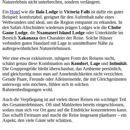
Naturerlebnis nicht unterbrechen, sondern verlängern.
Ein
Hotel
wie die
Ilala Lodge
in
Victoria Falls
ist dafür ein gutes
Beispiel: komfortabel, geeignet für den Aufenthalt nahe eines
Weltwunders und ideal, um die Region entspannt zu erkunden. In
den Safari-Abschnitten wiederum prägen Lodges wie die
Chobe
Game Lodge
, die
Nxamaseri Island Lodge
oder Unterkünfte im
Bereich
Xakanaxa
den Charakter der Reise. Solche Häuser
verbinden guten Standard mit Lage in unmittelbarer Nähe zu
außergewöhnlichen Naturerlebnissen.
Wer eine etwas exklusivere, ruhigere Form des Reisens sucht,
schätzt genau diese Kombination aus
Komfort
,
Lage
und
Intimität
.
Die Gruppengröße bleibt überschaubar, das Ambiente persönlich,
und gleichzeitig muss man auf Annehmlichkeiten nicht verzichten.
Gerade Paare, Freunde oder Alleinreisende, die mit Gleichgesinnten
unterwegs sein möchten, fühlen sich in solchen
Rahmenbedingungen wohl.
Auch die Verpflegung ist auf vielen dieser Reisen ein wichtiger Teil
des Gesamterlebnisses. Oft sind Mahlzeiten bereits eingeschlossen,
sodass man sich vor Ort ganz auf die Eindrücke konzentrieren kann.
Das schafft Freiraum und macht die Reise insgesamt planbarer – ein
Aspekt, den viele Gäste sehr schätzen.