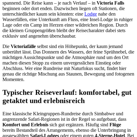
spannend. Die Reise kann – je nach Verlauf – in
Victoria Falls
beginnen oder dort enden. Dazwischen liegen oft Stationen, die
unterschiedlicher kaum sein könnten: eine
Lodge
nahe den
Wasserfällen, eine Unterkunft am Fluss, eine Insel-Lodge in ruhiger
Lage oder ein Camp im Herzen einer wildreichen Region. Durch
die kleinen Gruppengrößen bleibt der Reisecharakter dabei stets
exklusiv und angenehm überschaubar.
Die
Victoriafälle
selbst sind ein Höhepunkt, der kaum jemand
unberührt lässt. Das Donnern des Wassers, der feine Sprühnebel, die
mächtigen Aussichtspunkte und die Atmosphäre rund um den Ort
machen diesen Stopp zu einem unvergesslichen Einstieg oder
Abschluss. Wer eine Rundreise mit Naturfokus sucht, findet hier
genau die richtige Mischung aus Staunen, Bewegung und fotogenen
Momenten.
Typischer Reiseverlauf: komfortabel, gut
getaktet und erlebnisreich
Eine klassische Kleingruppen-Rundreise durch Simbabwe und
angrenzende Safari-Regionen ist in der Regel so aufgebaut, dass
Komfort und Erlebnis
sich gut ergänzen. Häufig sind
Flüge
bereits Bestandteil des Arrangements, ebenso die Unterbringung in
ausgewählten
Safari-Lodges
oder einem guten
4-Sterne-Hotel
. Bei