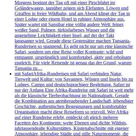
Morgens beginnt der Tag oft mit einer Pirschfahrt im
Geländewagen, tagsüber zeigen sich Elefanten, Löwen und
Giraffen in freier Wildbahn, und am Abend klingt der Tag in
einer Lodge oder einem Hotel in ruhiger Atmosphäre aus.
Später wartet mit Sansibar eine völlig andere Welt: feiner,
weißer Sand, Palmen, türkisfarbenes Wasser und die
angenehme Leichtigkeit einer Insel, auf der der Takt
langsamer wird. Gerade diese Gegensätze machen Tansania-
Rundreisen so spannend. Es geht nicht nur um eine klassische
Safari, sondern um eine Reise voller Kontraste: wild und
entspannt, ursprünglich und komfortabel, aktiv und erholsam
zugleich. Für viele Reisende ist genau das der Grund, warum
Tansania zu…
mit Safari
Afrika-Rundreisen mit Safari verbinden Natur,
Tierwelt und Kultur: von Savannen, Wüsten und Inseln bis zu
Lodges, Camps und deutschsprachiger Begleitung. Safari ist
nur der Anfang Eine Afrika-Rundreise mit Safari ist weit mehr
als die klassische Tierbeobachtung im Nationalpark. Gerade
die Kombination aus atemberaubender Landschaft, lebendiger
Geschichte, authentischen Begegnungen und komfortabler
Organisation macht diese Reiseform so reizvoll. Wer Afrika
auf einer Rundreise erlebt, entdeckt oft gleich mehrere
Facetten des Kontinents: weite Ebenen und dichte Wildnis,
jahrtausendealte Kulturstätten, Küstenabschnitte mit eigener
Atmosphäre, lebendige Städte und stille Naturmomente, die