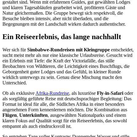
gestaltet sind. Wenn mit erfahrenen Guides, gut gewählten Lodges
und klaren Tagesabläufen gearbeitet wird, profitieren Gäste und
Natur gleichermaßen. Die Gruppe bewegt sich respektvoll, die
Besuche bleiben intensiv, aber nicht überladen, und die
Begegnungen mit der Landschaft wirken dadurch authentischer.
Ein Reiseerlebnis, das lange nachhallt
Wer sich für
Simbabwe-Rundreisen mit Kleingruppe
entscheidet,
sucht meist mehr als nur eine klassische Urlaubsreise. Gesucht wird
ein Erlebnis mit Tiefe: die Kraft der Victoriafälle, das stille
Beobachten von Wildtieren, die Leichtigkeit eines Buschflugs, die
Geborgenheit guter Lodges und das Gefühl, in kleiner Runde
wirklich unterwegs zu sein. Genau diese Mischung macht den
Unterschied.
Ob als exklusive
Afrika-Rundreise
, als luxuriöse
Fly-in-Safari
oder
als sorgfältig geführte Reise mit deutschsprachiger Begleitung: Das
Format ist ideal für alle, die Südliches Afrika in einer besonders
angenehmen Form kennenlernen möchten. Die Kombination aus
Flügen
,
Unterkünften
, ausgewählten Nationalparks und einem
klaren Fokus auf Qualität sorgt für ein Reiseerlebnis, das sowohl
entspannt als auch eindrucksvoll ist.
So entstehen Tage voller Kontraste: Donnerndes Wasser und stille