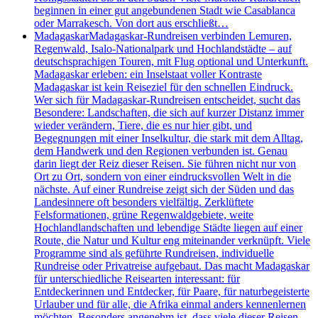
beginnen in einer gut angebundenen Stadt wie Casablanca
oder Marrakesch. Von dort aus erschließt…
Madagaskar
Madagaskar-Rundreisen verbinden Lemuren,
Regenwald, Isalo-Nationalpark und Hochlandstädte – auf
deutschsprachigen Touren, mit Flug optional und Unterkunft.
Madagaskar erleben: ein Inselstaat voller Kontraste
Madagaskar ist kein Reiseziel für den schnellen Eindruck.
Wer sich für Madagaskar-Rundreisen entscheidet, sucht das
Besondere: Landschaften, die sich auf kurzer Distanz immer
wieder verändern, Tiere, die es nur hier gibt, und
Begegnungen mit einer Inselkultur, die stark mit dem Alltag,
dem Handwerk und den Regionen verbunden ist. Genau
darin liegt der Reiz dieser Reisen. Sie führen nicht nur von
Ort zu Ort, sondern von einer eindrucksvollen Welt in die
nächste. Auf einer Rundreise zeigt sich der Süden und das
Landesinnere oft besonders vielfältig. Zerklüftete
Felsformationen, grüne Regenwaldgebiete, weite
Hochlandlandschaften und lebendige Städte liegen auf einer
Route, die Natur und Kultur eng miteinander verknüpft. Viele
Programme sind als geführte Rundreisen, individuelle
Rundreise oder Privatreise aufgebaut. Das macht Madagaskar
für unterschiedliche Reisearten interessant: für
Entdeckerinnen und Entdecker, für Paare, für naturbegeisterte
Urlauber und für alle, die Afrika einmal anders kennenlernen
möchten. Besonders angenehm ist, dass viele dieser Reisen