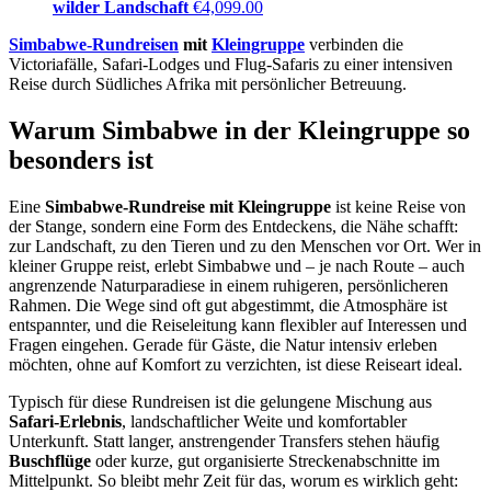
wilder Landschaft
€
4,099.00
Simbabwe-Rundreisen
mit
Kleingruppe
verbinden die
Victoriafälle, Safari-Lodges und Flug-Safaris zu einer intensiven
Reise durch Südliches Afrika mit persönlicher Betreuung.
Warum Simbabwe in der Kleingruppe so
besonders ist
Eine
Simbabwe-Rundreise mit Kleingruppe
ist keine Reise von
der Stange, sondern eine Form des Entdeckens, die Nähe schafft:
zur Landschaft, zu den Tieren und zu den Menschen vor Ort. Wer in
kleiner Gruppe reist, erlebt Simbabwe und – je nach Route – auch
angrenzende Naturparadiese in einem ruhigeren, persönlicheren
Rahmen. Die Wege sind oft gut abgestimmt, die Atmosphäre ist
entspannter, und die Reiseleitung kann flexibler auf Interessen und
Fragen eingehen. Gerade für Gäste, die Natur intensiv erleben
möchten, ohne auf Komfort zu verzichten, ist diese Reiseart ideal.
Typisch für diese Rundreisen ist die gelungene Mischung aus
Safari-Erlebnis
, landschaftlicher Weite und komfortabler
Unterkunft. Statt langer, anstrengender Transfers stehen häufig
Buschflüge
oder kurze, gut organisierte Streckenabschnitte im
Mittelpunkt. So bleibt mehr Zeit für das, worum es wirklich geht: