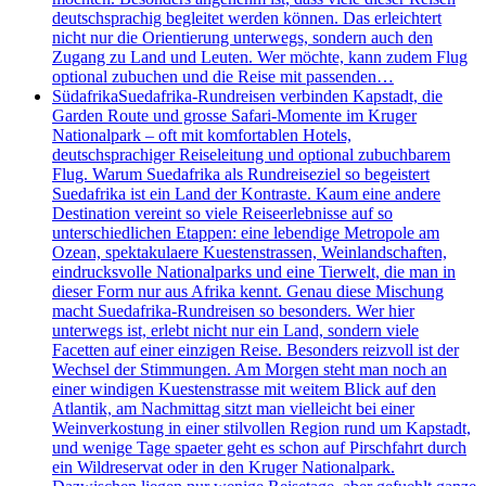
deutschsprachig begleitet werden können. Das erleichtert
nicht nur die Orientierung unterwegs, sondern auch den
Zugang zu Land und Leuten. Wer möchte, kann zudem Flug
optional zubuchen und die Reise mit passenden…
Südafrika
Suedafrika-Rundreisen verbinden Kapstadt, die
Garden Route und grosse Safari-Momente im Kruger
Nationalpark – oft mit komfortablen Hotels,
deutschsprachiger Reiseleitung und optional zubuchbarem
Flug. Warum Suedafrika als Rundreiseziel so begeistert
Suedafrika ist ein Land der Kontraste. Kaum eine andere
Destination vereint so viele Reiseerlebnisse auf so
unterschiedlichen Etappen: eine lebendige Metropole am
Ozean, spektakulaere Kuestenstrassen, Weinlandschaften,
eindrucksvolle Nationalparks und eine Tierwelt, die man in
dieser Form nur aus Afrika kennt. Genau diese Mischung
macht Suedafrika-Rundreisen so besonders. Wer hier
unterwegs ist, erlebt nicht nur ein Land, sondern viele
Facetten auf einer einzigen Reise. Besonders reizvoll ist der
Wechsel der Stimmungen. Am Morgen steht man noch an
einer windigen Kuestenstrasse mit weitem Blick auf den
Atlantik, am Nachmittag sitzt man vielleicht bei einer
Weinverkostung in einer stilvollen Region rund um Kapstadt,
und wenige Tage spaeter geht es schon auf Pirschfahrt durch
ein Wildreservat oder in den Kruger Nationalpark.