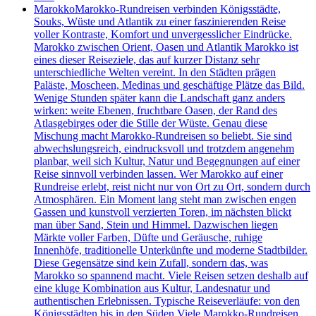
Marokko
Marokko-Rundreisen verbinden Königsstädte,
Souks, Wüste und Atlantik zu einer faszinierenden Reise
voller Kontraste, Komfort und unvergesslicher Eindrücke.
Marokko zwischen Orient, Oasen und Atlantik Marokko ist
eines dieser Reiseziele, das auf kurzer Distanz sehr
unterschiedliche Welten vereint. In den Städten prägen
Paläste, Moscheen, Medinas und geschäftige Plätze das Bild.
Wenige Stunden später kann die Landschaft ganz anders
wirken: weite Ebenen, fruchtbare Oasen, der Rand des
Atlasgebirges oder die Stille der Wüste. Genau diese
Mischung macht Marokko-Rundreisen so beliebt. Sie sind
abwechslungsreich, eindrucksvoll und trotzdem angenehm
planbar, weil sich Kultur, Natur und Begegnungen auf einer
Reise sinnvoll verbinden lassen. Wer Marokko auf einer
Rundreise erlebt, reist nicht nur von Ort zu Ort, sondern durch
Atmosphären. Ein Moment lang steht man zwischen engen
Gassen und kunstvoll verzierten Toren, im nächsten blickt
man über Sand, Stein und Himmel. Dazwischen liegen
Märkte voller Farben, Düfte und Geräusche, ruhige
Innenhöfe, traditionelle Unterkünfte und moderne Stadtbilder.
Diese Gegensätze sind kein Zufall, sondern das, was
Marokko so spannend macht. Viele Reisen setzen deshalb auf
eine kluge Kombination aus Kultur, Landesnatur und
authentischen Erlebnissen. Typische Reiseverläufe: von den
Königsstädten bis in den Süden Viele Marokko-Rundreisen