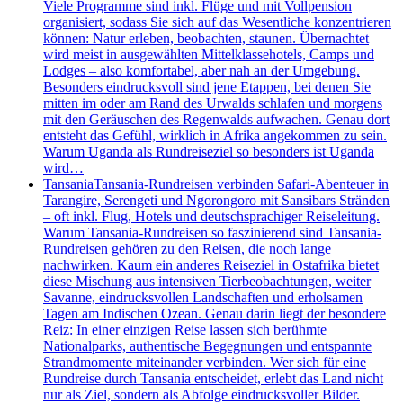
Viele Programme sind inkl. Flüge und mit Vollpension
organisiert, sodass Sie sich auf das Wesentliche konzentrieren
können: Natur erleben, beobachten, staunen. Übernachtet
wird meist in ausgewählten Mittelklassehotels, Camps und
Lodges – also komfortabel, aber nah an der Umgebung.
Besonders eindrucksvoll sind jene Etappen, bei denen Sie
mitten im oder am Rand des Urwalds schlafen und morgens
mit den Geräuschen des Regenwalds aufwachen. Genau dort
entsteht das Gefühl, wirklich in Afrika angekommen zu sein.
Warum Uganda als Rundreiseziel so besonders ist Uganda
wird…
Tansania
Tansania-Rundreisen verbinden Safari-Abenteuer in
Tarangire, Serengeti und Ngorongoro mit Sansibars Stränden
– oft inkl. Flug, Hotels und deutschsprachiger Reiseleitung.
Warum Tansania-Rundreisen so faszinierend sind Tansania-
Rundreisen gehören zu den Reisen, die noch lange
nachwirken. Kaum ein anderes Reiseziel in Ostafrika bietet
diese Mischung aus intensiven Tierbeobachtungen, weiter
Savanne, eindrucksvollen Landschaften und erholsamen
Tagen am Indischen Ozean. Genau darin liegt der besondere
Reiz: In einer einzigen Reise lassen sich berühmte
Nationalparks, authentische Begegnungen und entspannte
Strandmomente miteinander verbinden. Wer sich für eine
Rundreise durch Tansania entscheidet, erlebt das Land nicht
nur als Ziel, sondern als Abfolge eindrucksvoller Bilder.