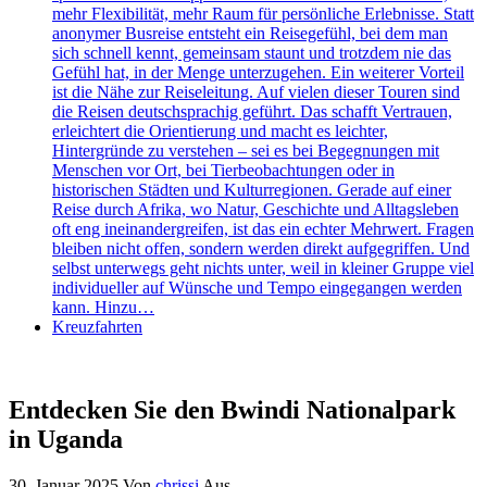
mehr Flexibilität, mehr Raum für persönliche Erlebnisse. Statt
anonymer Busreise entsteht ein Reisegefühl, bei dem man
sich schnell kennt, gemeinsam staunt und trotzdem nie das
Gefühl hat, in der Menge unterzugehen. Ein weiterer Vorteil
ist die Nähe zur Reiseleitung. Auf vielen dieser Touren sind
die Reisen deutschsprachig geführt. Das schafft Vertrauen,
erleichtert die Orientierung und macht es leichter,
Hintergründe zu verstehen – sei es bei Begegnungen mit
Menschen vor Ort, bei Tierbeobachtungen oder in
historischen Städten und Kulturregionen. Gerade auf einer
Reise durch Afrika, wo Natur, Geschichte und Alltagsleben
oft eng ineinandergreifen, ist das ein echter Mehrwert. Fragen
bleiben nicht offen, sondern werden direkt aufgegriffen. Und
selbst unterwegs geht nichts unter, weil in kleiner Gruppe viel
individueller auf Wünsche und Tempo eingegangen werden
kann. Hinzu…
Kreuzfahrten
Entdecken Sie den Bwindi Nationalpark
in Uganda
30. Januar 2025
Von
chrissi
Aus