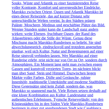
Souks, Wüste und Atlantik zu einer faszinierenden Reise
voller Kontraste, Komfort und unvergesslicher Eindrücke.
Marokko zwischen Orient, Oasen und Atlantik Marokko ist
eines dieser Reiseziele, das auf kurzer Distanz sehr
unterschiedliche Welten vereint. In den Städten prägen
Paläste, Moscheen, Medinas und geschäftige Plätze das Bild.
Wenige Stunden später kann die Landschaft ganz anders
wirken: weite Ebenen, fruchtbare Oasen, der Rand des
Atlasgebirges oder die Stille der Wüste. Genau diese
Mischung macht Marokko-Rundreisen so beliebt. Sie sind
abwechslungsreich, eindrucksvoll und trotzdem angenehm
planbar, weil sich Kultur, Natur und Begegnungen auf einer
Reise sinnvoll verbinden lassen. Wer Marokko auf einer
Rundreise erlebt, reist nicht nur von Ort zu Ort, sondern durch
Atmosphären. Ein Moment lang steht man zwischen engen
Gassen und kunstvoll verzierten Toren, im nächsten blickt
man über Sand, Stein und Himmel. Dazwischen liegen
Märkte voller Farben, Düfte und Geräusche, ruhige
Innenhöfe, traditionelle Unterkünfte und moderne Stadtbilder.
Diese Gegensätze sind kein Zufall, sondern das, was
Marokko so spannend macht. Viele Reisen setzen deshalb auf
eine kluge Kombination aus Kultur, Landesnatur und
authentischen Erlebnissen. Typische Reiseverläufe: von den
Königsstädten bis in den Süden Viele Marokko-Rundreisen
beginnen in einer gut angebundenen Stadt wie Casablanca