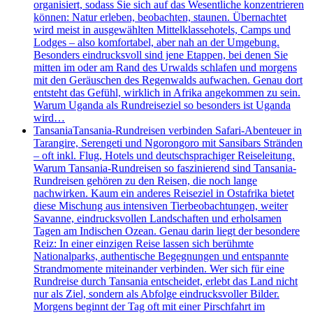
organisiert, sodass Sie sich auf das Wesentliche konzentrieren
können: Natur erleben, beobachten, staunen. Übernachtet
wird meist in ausgewählten Mittelklassehotels, Camps und
Lodges – also komfortabel, aber nah an der Umgebung.
Besonders eindrucksvoll sind jene Etappen, bei denen Sie
mitten im oder am Rand des Urwalds schlafen und morgens
mit den Geräuschen des Regenwalds aufwachen. Genau dort
entsteht das Gefühl, wirklich in Afrika angekommen zu sein.
Warum Uganda als Rundreiseziel so besonders ist Uganda
wird…
Tansania
Tansania-Rundreisen verbinden Safari-Abenteuer in
Tarangire, Serengeti und Ngorongoro mit Sansibars Stränden
– oft inkl. Flug, Hotels und deutschsprachiger Reiseleitung.
Warum Tansania-Rundreisen so faszinierend sind Tansania-
Rundreisen gehören zu den Reisen, die noch lange
nachwirken. Kaum ein anderes Reiseziel in Ostafrika bietet
diese Mischung aus intensiven Tierbeobachtungen, weiter
Savanne, eindrucksvollen Landschaften und erholsamen
Tagen am Indischen Ozean. Genau darin liegt der besondere
Reiz: In einer einzigen Reise lassen sich berühmte
Nationalparks, authentische Begegnungen und entspannte
Strandmomente miteinander verbinden. Wer sich für eine
Rundreise durch Tansania entscheidet, erlebt das Land nicht
nur als Ziel, sondern als Abfolge eindrucksvoller Bilder.
Morgens beginnt der Tag oft mit einer Pirschfahrt im