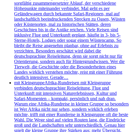
sorgfältig zusammengesetzter Ablauf, der verschiedene
Höhepunkte miteinander verbindet. Mal geht es per
Geländewagen durch bekannte Safari-Regionen, mal auf
landschaftlich beeindruckenden Strecken zu Oasen, Wüsten
oder Küstenorten, mal zu historischen Stätten, deren
Geschichten bis in die Antike reichen. Viele Reisen sind
inklusive Flug und Unterkunft geplant, häufig in 3- bis 5-
Sterne-Hotels, Lodges oder sogar einem Wüstencamp. So
bleibt die Reise angenehm planbar, ohne auf Erlebnis zu
verzichten. Besonders geschätzt wird dabei die
deutschsprachige Reiseleitung, denn sie sorgt nicht nur für
Orientierung, sondern auch für Hintergrundwissen. Wer die
Tierwelt, die Geschichte oder die Besonderheiten eines
Landes wirklich verstehen möchte, reist mit einer Führung
deutlich intensiver. Gerade…
mit Kleingruppe
Afrika-Rundreisen mit Kleingruppe
verbinden deutschsprachige Reiseleitung, Flug und
Unterkunft mit intensiven Naturerlebnissen, Kultur und
Safari-Momenten – kompakt, persönlich und nah dran.
Warum eine Afrika-Rundreise in kleiner Gruppe so besonders
ist Wer Afrika nicht nur sehen, sondern wirklich erleben
möchte, trifft mit einer Rundreise in Kleingruppe oft die beste
Wahl. Die Wege sind auf vielen Routen lang, die Eindrücke
groß und die Landschaften sehr unterschiedlich. Genau hier
spielt die kleine Gruppe ihre Stärken aus: mehr Übersicht,