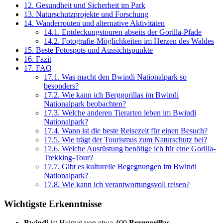
12.
Gesundheit und Sicherheit im Park
13.
Naturschutzprojekte und Forschung
14.
Wanderrouten und alternative Aktivitäten
14.1.
Entdeckungstouren abseits der Gorilla-Pfade
14.2.
Fotografie-Möglichkeiten im Herzen des Waldes
15.
Beste Fotospots und Aussichtspunkte
16.
Fazit
17.
FAQ
17.1.
Was macht den Bwindi Nationalpark so
besonders?
17.2.
Wie kann ich Berggorillas im Bwindi
Nationalpark beobachten?
17.3.
Welche anderen Tierarten leben im Bwindi
Nationalpark?
17.4.
Wann ist die beste Reisezeit für einen Besuch?
17.5.
Wie trägt der Tourismus zum Naturschutz bei?
17.6.
Welche Ausrüstung benötige ich für eine Gorilla-
Trekking-Tour?
17.7.
Gibt es kulturelle Begegnungen im Bwindi
Nationalpark?
17.8.
Wie kann ich verantwortungsvoll reisen?
Wichtigste Erkenntnisse
Bwindi
ist Heimat von etwa 400
Berggorillas