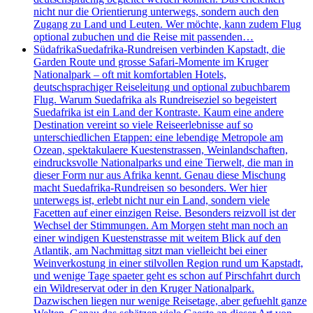
nicht nur die Orientierung unterwegs, sondern auch den
Zugang zu Land und Leuten. Wer möchte, kann zudem Flug
optional zubuchen und die Reise mit passenden…
Südafrika
Suedafrika-Rundreisen verbinden Kapstadt, die
Garden Route und grosse Safari-Momente im Kruger
Nationalpark – oft mit komfortablen Hotels,
deutschsprachiger Reiseleitung und optional zubuchbarem
Flug. Warum Suedafrika als Rundreiseziel so begeistert
Suedafrika ist ein Land der Kontraste. Kaum eine andere
Destination vereint so viele Reiseerlebnisse auf so
unterschiedlichen Etappen: eine lebendige Metropole am
Ozean, spektakulaere Kuestenstrassen, Weinlandschaften,
eindrucksvolle Nationalparks und eine Tierwelt, die man in
dieser Form nur aus Afrika kennt. Genau diese Mischung
macht Suedafrika-Rundreisen so besonders. Wer hier
unterwegs ist, erlebt nicht nur ein Land, sondern viele
Facetten auf einer einzigen Reise. Besonders reizvoll ist der
Wechsel der Stimmungen. Am Morgen steht man noch an
einer windigen Kuestenstrasse mit weitem Blick auf den
Atlantik, am Nachmittag sitzt man vielleicht bei einer
Weinverkostung in einer stilvollen Region rund um Kapstadt,
und wenige Tage spaeter geht es schon auf Pirschfahrt durch
ein Wildreservat oder in den Kruger Nationalpark.
Dazwischen liegen nur wenige Reisetage, aber gefuehlt ganze