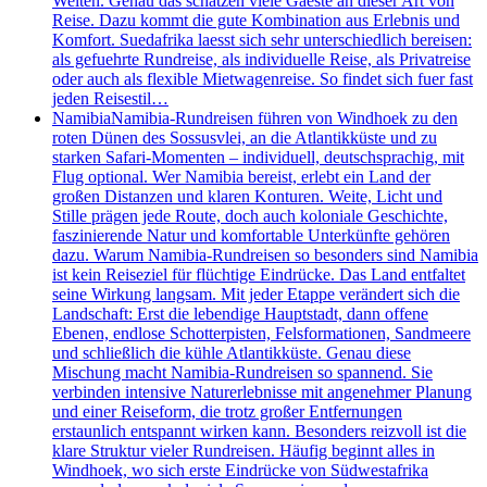
Welten. Genau das schätzen viele Gaeste an dieser Art von
Reise. Dazu kommt die gute Kombination aus Erlebnis und
Komfort. Suedafrika laesst sich sehr unterschiedlich bereisen:
als gefuehrte Rundreise, als individuelle Reise, als Privatreise
oder auch als flexible Mietwagenreise. So findet sich fuer fast
jeden Reisestil…
Namibia
Namibia-Rundreisen führen von Windhoek zu den
roten Dünen des Sossusvlei, an die Atlantikküste und zu
starken Safari-Momenten – individuell, deutschsprachig, mit
Flug optional. Wer Namibia bereist, erlebt ein Land der
großen Distanzen und klaren Konturen. Weite, Licht und
Stille prägen jede Route, doch auch koloniale Geschichte,
faszinierende Natur und komfortable Unterkünfte gehören
dazu. Warum Namibia-Rundreisen so besonders sind Namibia
ist kein Reiseziel für flüchtige Eindrücke. Das Land entfaltet
seine Wirkung langsam. Mit jeder Etappe verändert sich die
Landschaft: Erst die lebendige Hauptstadt, dann offene
Ebenen, endlose Schotterpisten, Felsformationen, Sandmeere
und schließlich die kühle Atlantikküste. Genau diese
Mischung macht Namibia-Rundreisen so spannend. Sie
verbinden intensive Naturerlebnisse mit angenehmer Planung
und einer Reiseform, die trotz großer Entfernungen
erstaunlich entspannt wirken kann. Besonders reizvoll ist die
klare Struktur vieler Rundreisen. Häufig beginnt alles in
Windhoek, wo sich erste Eindrücke von Südwestafrika