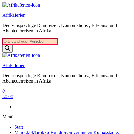
Zum
Inhalt
Afrikaferien
springen
Deutschsprachige Rundreisen, Kombinations-, Erlebnis- und
Abenteuerreisen in Afrika
Products
search
Afrikaferien
Deutschsprachige Rundreisen, Kombinations-, Erlebnis- und
Abenteuerreisen in Afrika
0
€0.00
Menü
Start
Marokko
Marokko-Rundreisen verbinden Königsstädte,