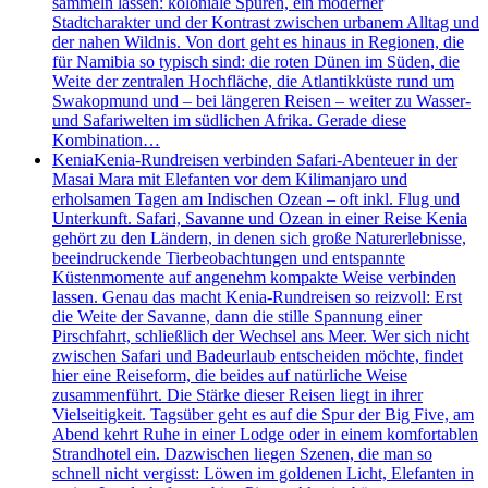
sammeln lassen: koloniale Spuren, ein moderner
Stadtcharakter und der Kontrast zwischen urbanem Alltag und
der nahen Wildnis. Von dort geht es hinaus in Regionen, die
für Namibia so typisch sind: die roten Dünen im Süden, die
Weite der zentralen Hochfläche, die Atlantikküste rund um
Swakopmund und – bei längeren Reisen – weiter zu Wasser-
und Safariwelten im südlichen Afrika. Gerade diese
Kombination…
Kenia
Kenia-Rundreisen verbinden Safari-Abenteuer in der
Masai Mara mit Elefanten vor dem Kilimanjaro und
erholsamen Tagen am Indischen Ozean – oft inkl. Flug und
Unterkunft. Safari, Savanne und Ozean in einer Reise Kenia
gehört zu den Ländern, in denen sich große Naturerlebnisse,
beeindruckende Tierbeobachtungen und entspannte
Küstenmomente auf angenehm kompakte Weise verbinden
lassen. Genau das macht Kenia-Rundreisen so reizvoll: Erst
die Weite der Savanne, dann die stille Spannung einer
Pirschfahrt, schließlich der Wechsel ans Meer. Wer sich nicht
zwischen Safari und Badeurlaub entscheiden möchte, findet
hier eine Reiseform, die beides auf natürliche Weise
zusammenführt. Die Stärke dieser Reisen liegt in ihrer
Vielseitigkeit. Tagsüber geht es auf die Spur der Big Five, am
Abend kehrt Ruhe in einer Lodge oder in einem komfortablen
Strandhotel ein. Dazwischen liegen Szenen, die man so
schnell nicht vergisst: Löwen im goldenen Licht, Elefanten in