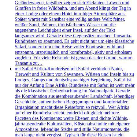
Geländewagen, tagsüber zeigen sich Elefanten, Löwen und
Giraffen in freier Wildbahn, und am Abend klingt der Tag in
einer Lodge oder einem Hotel in ruhiger Atmosphäre aus.
Später wartet mit Sansibar eine völlig andere Welt: feiner,
weißer Sand, Palmen, türkisfarbenes Wasser und die
angenehme Leichtigkeit einer Insel, auf der der Takt
langsamer wird. Gerade diese Gegensätze machen Tansania-
Rundreisen so spannend. Es geht nicht nur um eine klassische
Safari, sondern um eine Reise voller Kontraste: wild und
entspannt, ursprünglich und komfortabel, aktiv und erholsam
zugleich. Für viele Reisende ist genau das der Grund, warum
Tansania zu…
mit Safari
Afrika-Rundreisen mit Safari verbinden Natur,
Tierwelt und Kultur: von Savannen, Wüsten und Inseln bis zu
Lodges, Camps und deutschsprachiger Begleitung. Safari ist
nur der Anfang Eine Afrika-Rundreise mit Safari ist weit mehr
als die klassische Tierbeobachtung im Nationalpark. Gerade
die Kombination aus atemberaubender Landschaft, lebendiger
Geschichte, authentischen Begegnungen und komfortabler
Organisation macht diese Reiseform so reizvoll. Wer Afrika
auf einer Rundreise erlebt, entdeckt oft gleich mehrere
Facetten des Kontinents: weite Ebenen und dichte Wildnis,
jahrtausendealte Kulturstätten, Küstenabschnitte mit eigener
Atmosphäre, lebendige Städte und stille Naturmomente, die
man lange nicht vergisst. Typisch für diese Reisen ist ein