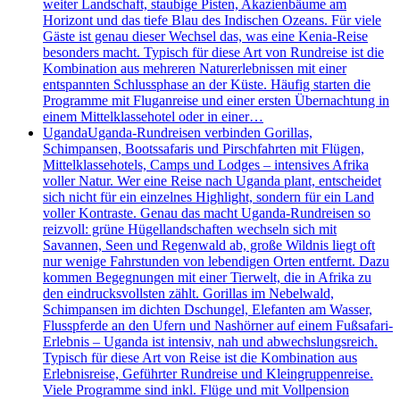
weiter Landschaft, staubige Pisten, Akazienbäume am
Horizont und das tiefe Blau des Indischen Ozeans. Für viele
Gäste ist genau dieser Wechsel das, was eine Kenia-Reise
besonders macht. Typisch für diese Art von Rundreise ist die
Kombination aus mehreren Naturerlebnissen mit einer
entspannten Schlussphase an der Küste. Häufig starten die
Programme mit Fluganreise und einer ersten Übernachtung in
einem Mittelklassehotel oder in einer…
Uganda
Uganda-Rundreisen verbinden Gorillas,
Schimpansen, Bootssafaris und Pirschfahrten mit Flügen,
Mittelklassehotels, Camps und Lodges – intensives Afrika
voller Natur. Wer eine Reise nach Uganda plant, entscheidet
sich nicht für ein einzelnes Highlight, sondern für ein Land
voller Kontraste. Genau das macht Uganda-Rundreisen so
reizvoll: grüne Hügellandschaften wechseln sich mit
Savannen, Seen und Regenwald ab, große Wildnis liegt oft
nur wenige Fahrstunden von lebendigen Orten entfernt. Dazu
kommen Begegnungen mit einer Tierwelt, die in Afrika zu
den eindrucksvollsten zählt. Gorillas im Nebelwald,
Schimpansen im dichten Dschungel, Elefanten am Wasser,
Flusspferde an den Ufern und Nashörner auf einem Fußsafari-
Erlebnis – Uganda ist intensiv, nah und abwechslungsreich.
Typisch für diese Art von Reise ist die Kombination aus
Erlebnisreise, Geführter Rundreise und Kleingruppenreise.
Viele Programme sind inkl. Flüge und mit Vollpension