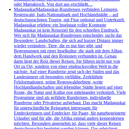
oder Marrakesch. Von dort aus erschließt…
Madagaskar
Madagaskar-Rundreisen verbinden Lemuren,
Regenwald, Isalo-Nationalpark und Hochlandstädte – auf
deutschsprachigen Touren, mit Flug optional und Unterkunft.
Madagaskar erleben: ein Inselstaat voller Kontraste
Madagaskar ist kein Reiseziel für den schnellen Eindruck.
Wer sich für Madagaskar-Rundreisen entscheidet, sucht das
Besondere: Landschaften, die sich auf kurzer Distanz immer
wieder verändern, Tiere, die es nur hier gibt, und
Begegnungen mit einer Inselkultur, die stark mit dem Alltag,
dem Handwerk und den Regionen verbunden ist. Genau
darin liegt der Reiz dieser Reisen. Sie führen nicht nur von
Ort zu Ort, sondern von einer eindrucksvollen Welt in die
nächste. Auf einer Rundreise zeigt sich der Süden und das
Landesinnere oft besonders vielfältig. Zerklüftete
Felsformationen, grüne Regenwaldgebiete, weite
Hochlandlandschaften und lebendige Städte liegen auf einer
Route, die Natur und Kultur eng miteinander verknüpft. Viele
Programme sind als geführte Rundreisen, individuelle
Rundreise oder Privatreise aufgebaut. Das macht Madagaskar
für unterschiedliche Reisearten interessant: für
Entdeckerinnen und Entdecker, für Paare, für naturbegeisterte
Urlauber und für alle, die Afrika einmal anders kennenlernen
möchten. Besonders angenehm ist, dass viele dieser Reisen
deutschsprachig begleitet werden können. Das erleichtert