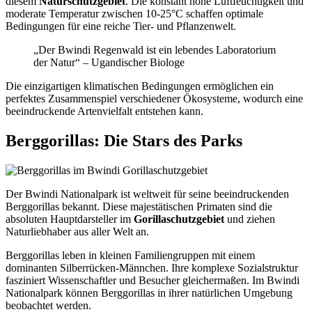
diesem
Naturschutzgebiet
. Die konstant hohe Luftfeuchtigkeit und
moderate Temperatur zwischen 10-25°C schaffen optimale
Bedingungen für eine reiche Tier- und Pflanzenwelt.
„Der Bwindi Regenwald ist ein lebendes Laboratorium
der Natur“ – Ugandischer Biologe
Die einzigartigen klimatischen Bedingungen ermöglichen ein
perfektes Zusammenspiel verschiedener Ökosysteme, wodurch eine
beeindruckende Artenvielfalt entstehen kann.
Berggorillas: Die Stars des Parks
Der Bwindi Nationalpark ist weltweit für seine beeindruckenden
Berggorillas bekannt. Diese majestätischen Primaten sind die
absoluten Hauptdarsteller im
Gorillaschutzgebiet
und ziehen
Naturliebhaber aus aller Welt an.
Berggorillas leben in kleinen Familiengruppen mit einem
dominanten Silberrücken-Männchen. Ihre komplexe Sozialstruktur
fasziniert Wissenschaftler und Besucher gleichermaßen. Im Bwindi
Nationalpark können Berggorillas in ihrer natürlichen Umgebung
beobachtet werden.