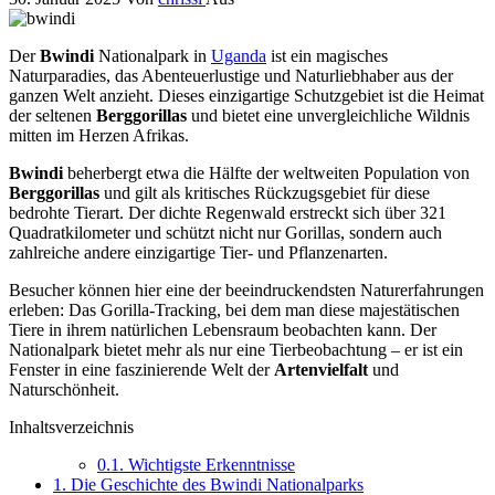
Der
Bwindi
Nationalpark in
Uganda
ist ein magisches
Naturparadies, das Abenteuerlustige und Naturliebhaber aus der
ganzen Welt anzieht. Dieses einzigartige Schutzgebiet ist die Heimat
der seltenen
Berggorillas
und bietet eine unvergleichliche Wildnis
mitten im Herzen Afrikas.
Bwindi
beherbergt etwa die Hälfte der weltweiten Population von
Berggorillas
und gilt als kritisches Rückzugsgebiet für diese
bedrohte Tierart. Der dichte Regenwald erstreckt sich über 321
Quadratkilometer und schützt nicht nur Gorillas, sondern auch
zahlreiche andere einzigartige Tier- und Pflanzenarten.
Besucher können hier eine der beeindruckendsten Naturerfahrungen
erleben: Das Gorilla-Tracking, bei dem man diese majestätischen
Tiere in ihrem natürlichen Lebensraum beobachten kann. Der
Nationalpark bietet mehr als nur eine Tierbeobachtung – er ist ein
Fenster in eine faszinierende Welt der
Artenvielfalt
und
Naturschönheit.
Inhaltsverzeichnis
0.1.
Wichtigste Erkenntnisse
1.
Die Geschichte des Bwindi Nationalparks