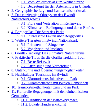
1.1.
Vom Waldreservat zum Weltnaturerbe
1.2.
Bedeutung für den Artenschutz in Uganda
2.
Geographische Lage und Landschaftsmerkmale
3.
Das einzigartige Ökosystem des Bwindi
Naturschutzgebiets
3.1.
Flora und Vegetation im Regenwald
3.2.
Klimatische Bedingungen und deren Einfluss
4.
Berggorillas: Die Stars des Parks
4.1.
Interessante Fakten über Berggorillas
5.
Weitere Tierarten im Bwindi Nationalpark
5.1.
Primaten und Säugetiere
5.2.
Vogelwelt und Insekten
6.
Gorilla-Tracking: Das ultimative Naturerlebnis
7.
Praktische Tipps für die Gorilla-Trekking-Tour
7.1.
Beste Reisezeit
7.2.
Ausrüstung und Vorbereitung
8.
Unterkünfte und Übernachtungsmöglichkeiten
9.
Nachhaltiger Tourismus im Bwindi
9.1.
Ökotourismus-Initiativen im Park
9.2.
Zusammenarbeit mit lokalen Gemeinden
10.
Transportmöglichkeiten zum und im Park
11.
Kulturelle Begegnungen mit den einheimischen
Gemeinden
11.1.
Traditionen der Batwa-Pygmäen
11.2.
Lokale Handwerkskunst