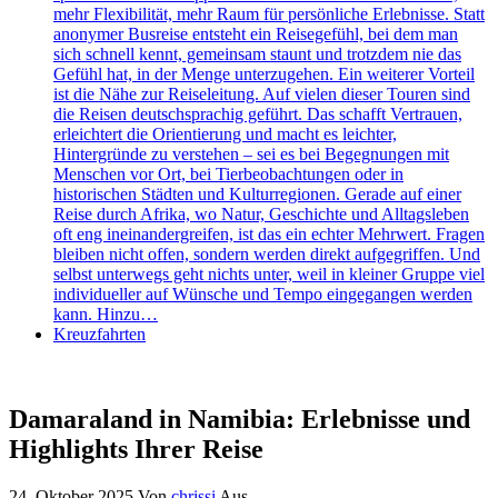
mehr Flexibilität, mehr Raum für persönliche Erlebnisse. Statt
anonymer Busreise entsteht ein Reisegefühl, bei dem man
sich schnell kennt, gemeinsam staunt und trotzdem nie das
Gefühl hat, in der Menge unterzugehen. Ein weiterer Vorteil
ist die Nähe zur Reiseleitung. Auf vielen dieser Touren sind
die Reisen deutschsprachig geführt. Das schafft Vertrauen,
erleichtert die Orientierung und macht es leichter,
Hintergründe zu verstehen – sei es bei Begegnungen mit
Menschen vor Ort, bei Tierbeobachtungen oder in
historischen Städten und Kulturregionen. Gerade auf einer
Reise durch Afrika, wo Natur, Geschichte und Alltagsleben
oft eng ineinandergreifen, ist das ein echter Mehrwert. Fragen
bleiben nicht offen, sondern werden direkt aufgegriffen. Und
selbst unterwegs geht nichts unter, weil in kleiner Gruppe viel
individueller auf Wünsche und Tempo eingegangen werden
kann. Hinzu…
Kreuzfahrten
Damaraland in Namibia: Erlebnisse und
Highlights Ihrer Reise
24. Oktober 2025
Von
chrissi
Aus