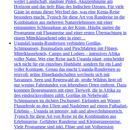
weiter Landschaft, staubige Pisten, Akazienbäume am
Horizont und das tiefe Blau des Indischen Ozeans. Für viele
Gäste ist genau dieser Wechsel das, was eine Kenia-Reise
besonders macht. Typisch für diese Art von Rundreise ist die
Kombination aus mehreren Naturerlebnissen mit einer
entspannten Schlussphase an der Küste. Häufig starten die
Programme mit Fluganreise und einer ersten Übernachtung in
einem Mittelklassehotel oder in einer…
Uganda
Uganda-Rundreisen verbinden Gorillas,
Schimpansen, Bootssafaris und Pirschfahrten mit Flügen,
Mittelklassehotels, Camps und Lodges – intensives Afrika
voller Natur. Wer eine Reise nach Uganda plant, entscheidet
sich nicht für ein einzelnes Highlight, sondern für ein Land
voller Kontraste. Genau das macht Uganda-Rundreisen so
reizvoll: grüne Hügellandschaften wechseln sich mit
Savannen, Seen und Regenwald ab, große Wildnis liegt oft
nur wenige Fahrstunden von lebendigen Orten entfernt. Dazu
kommen Begegnungen mit einer Tierwelt, die in Afrika zu
den eindrucksvollsten zählt. Gorillas im Nebelwald,
Schimpansen im dichten Dschungel, Elefanten am Wasser,
Flusspferde an den Ufern und Nashörner auf einem Fußsafari-
Erlebnis – Uganda ist intensiv, nah und abwechslungsreich.
Typisch für diese Art von Reise ist die Kombination aus
Erlebnisreise, Geführter Rundreise und Kleingruppenreise.
Viele Programme sind inkl. Flüge und mit Vollpension