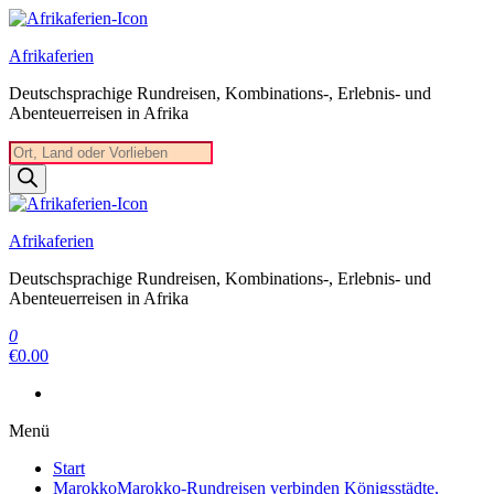
Zum
Inhalt
Afrikaferien
springen
Deutschsprachige Rundreisen, Kombinations-, Erlebnis- und
Abenteuerreisen in Afrika
Products
search
Afrikaferien
Deutschsprachige Rundreisen, Kombinations-, Erlebnis- und
Abenteuerreisen in Afrika
0
€0.00
Menü
Start
Marokko
Marokko-Rundreisen verbinden Königsstädte,