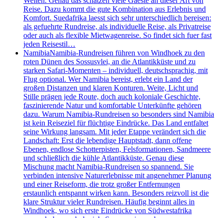
Welten. Genau das schätzen viele Gaeste an dieser Art von
Reise. Dazu kommt die gute Kombination aus Erlebnis und
Komfort. Suedafrika laesst sich sehr unterschiedlich bereisen:
als gefuehrte Rundreise, als individuelle Reise, als Privatreise
oder auch als flexible Mietwagenreise. So findet sich fuer fast
jeden Reisestil…
Namibia
Namibia-Rundreisen führen von Windhoek zu den
roten Dünen des Sossusvlei, an die Atlantikküste und zu
starken Safari-Momenten – individuell, deutschsprachig, mit
Flug optional. Wer Namibia bereist, erlebt ein Land der
großen Distanzen und klaren Konturen. Weite, Licht und
Stille prägen jede Route, doch auch koloniale Geschichte,
faszinierende Natur und komfortable Unterkünfte gehören
dazu. Warum Namibia-Rundreisen so besonders sind Namibia
ist kein Reiseziel für flüchtige Eindrücke. Das Land entfaltet
seine Wirkung langsam. Mit jeder Etappe verändert sich die
Landschaft: Erst die lebendige Hauptstadt, dann offene
Ebenen, endlose Schotterpisten, Felsformationen, Sandmeere
und schließlich die kühle Atlantikküste. Genau diese
Mischung macht Namibia-Rundreisen so spannend. Sie
verbinden intensive Naturerlebnisse mit angenehmer Planung
und einer Reiseform, die trotz großer Entfernungen
erstaunlich entspannt wirken kann. Besonders reizvoll ist die
klare Struktur vieler Rundreisen. Häufig beginnt alles in
Windhoek, wo sich erste Eindrücke von Südwestafrika