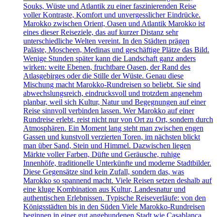
Souks, Wüste und Atlantik zu einer faszinierenden Reise
voller Kontraste, Komfort und unvergesslicher Eindrücke.
Marokko zwischen Orient, Oasen und Atlantik Marokko ist
eines dieser Reiseziele, das auf kurzer Distanz sehr
unterschiedliche Welten vereint. In den Städten prägen
Paläste, Moscheen, Medinas und geschäftige Plätze das Bild.
Wenige Stunden später kann die Landschaft ganz anders
wirken: weite Ebenen, fruchtbare Oasen, der Rand des
Atlasgebirges oder die Stille der Wüste. Genau diese
Mischung macht Marokko-Rundreisen so beliebt. Sie sind
abwechslungsreich, eindrucksvoll und trotzdem angenehm
planbar, weil sich Kultur, Natur und Begegnungen auf einer
Reise sinnvoll verbinden lassen. Wer Marokko auf einer
Rundreise erlebt, reist nicht nur von Ort zu Ort, sondern durch
Atmosphären. Ein Moment lang steht man zwischen engen
Gassen und kunstvoll verzierten Toren, im nächsten blickt
man über Sand, Stein und Himmel. Dazwischen liegen
Märkte voller Farben, Düfte und Geräusche, ruhige
Innenhöfe, traditionelle Unterkünfte und moderne Stadtbilder.
Diese Gegensätze sind kein Zufall, sondern das, was
Marokko so spannend macht. Viele Reisen setzen deshalb auf
eine kluge Kombination aus Kultur, Landesnatur und
authentischen Erlebnissen. Typische Reiseverläufe: von den
Königsstädten bis in den Süden Viele Marokko-Rundreisen
beginnen in einer gut angebundenen Stadt wie Casablanca