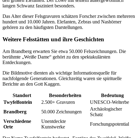
den großen Elefanten. Der Löwe mit seinem außergewöhnlich
langen Schwanz fasziniert besonders.
Das Alter dieser Felsgravuren schätzen Forscher zwischen mehreren
hundert und 10.000 Jahren. Elefanten, Zebras und Nashörner
gehören zu den häufigsten Darstellungen.
Weitere Felsstätten und ihre Geschichten
Am Brandberg erwarten Sie etwa 50.000 Felszeichnungen. Die
berühmte „Weiße Dame“ gehört zu den spektakulärsten
Entdeckungen.
Die Bildmotive dienten als wichtige Informationsquelle für
nachfolgende Generationen. Gleichzeitig waren sie spirituelle
Berichte an den Gott Kaggen.
Standort
Besonderheiten
Bedeutung
Twyfelfontein
2.500+ Gravuren
UNESCO-Welterbe
Archäologischer
Brandberg
50.000 Zeichnungen
Schatz
Verschiedene
Unentdeckte
Forschungspotential
Orte
Kunstwerke