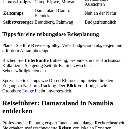
Luxus-Lodges
Camp Kipwe, Mowani
Aussichten
Damaraland Camp,
Zeltcamps
Nah an der Natur
Etendeka
Selbstversorger
Brandberg, Palmwag
Budgetfreundlich
Tipps für eine reibungslose Reiseplanung
Planen Sie Ihre
Reise
sorgfältig. Viele Lodges sind abgelegen und
erfordern Allradfahrzeuge.
Buchen Sie
Unterkünfte
frühzeitig, besonders in der Hochsaison.
Kalkulieren Sie genug Zeit für Fahrten zwischen
Sehenswürdigkeiten ein.
Spezialisierte Camps wie Desert Rhino Camp bieten direkten
Zugang zu Nashorn-Tracking. Der
Blick
von Lodges wie
Grootberg
Lodge
bleibt unvergesslich.
Reiseführer: Damaraland in Namibia
entdecken
Professionelle Planung erspart Ihnen stundenlange Recherchearbeit.
Sie erhalten maßgeschneiderte
Reisen
von lokalen Experten