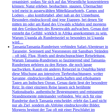
organisiert, sodass Sie sich auf das Wesentliche konzentrieren
können: Natur erleben, beobachten, staunen. Übernachtet
wird meist in ausgewählten Mittelklassehotels, Camps und
Lodges – also komfortabel, aber nah an der Umgebung.
Besonders eindrucksvoll sind jene Etappen, bei denen Sie
mitten im oder am Rand des Urwalds schlafen und morgens
mit den Geräuschen des Regenwalds aufwachen. Genau dort
entsteht das Gefühl, wirklich in Afrika angekommen zu sein.
Warum Uganda als Rundreiseziel so besonders ist Uganda
wird…
Tansania
Tansania-Rundreisen verbinden Safari-Abenteuer in
Tarangire, Serengeti und Ngorongoro mit Sansibars Stränden
– oft inkl. Flug, Hotels und deutschsprachiger Reiseleitung.
Warum Tansania-Rundreisen so faszinierend sind Tansania-
Rundreisen gehören zu den Reisen, die noch lange
nachwirken. Kaum ein anderes Reiseziel in Ostafrika bietet
diese Mischung aus intensiven Tierbeobachtungen, weiter
Savanne, eindrucksvollen Landschaften und erholsamen
Tagen am Indischen Ozean. Genau darin liegt der besondere
Reiz: In einer einzigen Reise lassen sich berühmte
Nationalparks, authentische Begegnungen und entspannte
Strandmomente miteinander verbinden. Wer sich für eine
Rundreise durch Tansania entscheidet, erlebt das Land nicht
nur als Ziel, sondern als Abfolge eindrucksvoller Bilder.
Morgens beginnt der Tag oft mit einer Pirschfahrt im