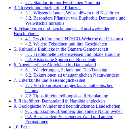
2.1.
Standort im nordwestlichen Namibia
3.
Tierwelt und einzigartige Pflanzen
3.1.
Wüstenelefanten, Wüstenlöwen und Nashörner
3.2.
Besondere Pflanzen wie Euphorbia Damarana und
Welwitschia mirabilis
4.
Felsgravuren und -zeichnungen – Kunstwerke der
Buschmänner
4.1.
Twyfelfontein: UNESCO-Welterbe der Felskunst
4.2.
Weitere Felsstätten und ihre Geschichten
5.
Kulturelle Einblicke in die Damara-Gemeinschaft
5.1.
Traditionelle Lebensweisen und lokale Bräuche
5.2.
Historische Spuren der Buschleute
6.
Abenteuerliche Aktivitäten im Damaraland
6.1.
Wanderungen, Safaris und Tier-Tracking
6.2.
Exkursionen zu unzugänglichen Naturwundern
7.
Unterkünfte und Reisemöglichkeiten
7.1.
Von luxuriösen Lodges bis zu authentischen
Camps
7.2.
Tipps für eine reibungslose Reiseplanung
8.
Reiseführer: Damaraland in Namibia entdecken
9.
Geologische Wunder und beeindruckende Landschaften
9.1.
Spitzkoppe, Brandberg und andere Naturjuwelen
9.2.
Basaltsäulen, Versteinerter Wald und andere
Formationen
10.
Fazit