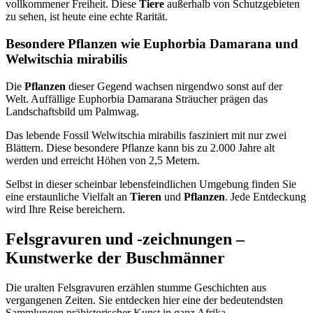
vollkommener Freiheit. Diese
Tiere
außerhalb von Schutzgebieten
zu sehen, ist heute eine echte Rarität.
Besondere Pflanzen wie Euphorbia Damarana und
Welwitschia mirabilis
Die
Pflanzen
dieser Gegend wachsen nirgendwo sonst auf der
Welt. Auffällige Euphorbia Damarana Sträucher prägen das
Landschaftsbild um Palmwag.
Das lebende Fossil Welwitschia mirabilis fasziniert mit nur zwei
Blättern. Diese besondere Pflanze kann bis zu 2.000 Jahre alt
werden und erreicht Höhen von 2,5 Metern.
Selbst in dieser scheinbar lebensfeindlichen Umgebung finden Sie
eine erstaunliche Vielfalt an
Tieren
und
Pflanzen
. Jede Entdeckung
wird Ihre Reise bereichern.
Felsgravuren und -zeichnungen –
Kunstwerke der Buschmänner
Die uralten Felsgravuren erzählen stumme Geschichten aus
vergangenen Zeiten. Sie entdecken hier eine der bedeutendsten
Sammlungen prähistorischer Kunst in ganz Afrika.