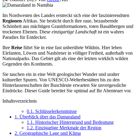
Im Nordwesten des Landes erstreckt sich eine der faszinierendsten
Regionen
Afrikas. Sie besticht durch ihre raue, bezaubernde
Schönheit aus mächtigen Granitformationen, roten Basaltbergen und
trockenen Ebenen. Diese
einzigartige Landschaft
ist ein wahres
Paradies für Entdecker.
Ihre
Reise
führt Sie in eine fast unberührte Wildnis. Hier leben
Elefanten, Löwen und Nashörner in völliger Freiheit, außerhalb von
Nationalparks. Das Gebiet gilt als eine der letzten wirklich wilden
Gegenden des Kontinents.
Sie tauchen ein in eine Welt geologischer Wunder und uralter
kultureller Spuren. Von UNESCO-Welterbestätten bis zu den
Hinterlassenschaften der Buschleute erwarten Sie unvergessliche
Eindrücke. Dieser Guide bereitet Sie optimal auf Ihr Abenteuer vor.
Inhaltsverzeichnis
0.1.
Schlüsselerkenntnisse
1.
Überblick über das Damaraland
1.1.
Historischer Hintergrund und Bedeutung
1.2.
Einzigartige Merkmale der Region
2.
Geographische Lage und Klima