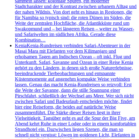
sammeln lassen: koloniale Spuren, ein moderner
Stadtcharakter und der Kontrast zwischen urbanem Alltag und
der nahen Wildnis. Von dort geht es hinaus in Regionen, die
für Namibia so typisch sind: die roten Dünen im Süden, die
Weite der zentralen Hochfläche, die Atlantikküste rund um
Swakopmund und – bei längeren Reisen – weiter zu Wasser-
und Safariwelten im südlichen Afrika. Gerade diese
Kombination…
Kenia
Kenia-Rundreisen verbinden Safari-Abenteuer in der
Masai Mara mit Elefanten vor dem Kilimanjaro und
erholsamen Tagen am Indischen Ozean – oft inkl. Flug und
Unterkunft. Safari, Savanne und Ozean in einer Reise Kenia
gehört zu den Ländern, in denen sich große Naturerlebnisse,
beeindruckende Tierbeobachtungen und entspannte
Küstenmomente auf angenehm kompakte Weise verbinden
lassen. Genau das macht Kenia-Rundreisen so reizvoll: Erst
die Weite der Savanne, dann die stille Spannung einer
Pirschfahrt, schließlich der Wechsel ans Meer. Wer sich nicht
zwischen Safari und Badeurlaub entscheiden möchte, findet
hier eine Reiseform, die beides auf natürliche Weise
zusammenführt. Die Stärke dieser Reisen liegt in ihrer
Vielseitigkeit. Tagsüber geht es auf die Spur der Big Five, am
Abend kehrt Ruhe in einer Lodge oder in einem komfortablen
Strandhotel ein. Dazwischen liegen Szenen, die man so
schnell nicht vergisst: Löwen im goldenen Licht, Elefanten in