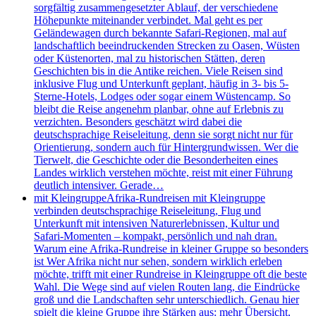
sorgfältig zusammengesetzter Ablauf, der verschiedene
Höhepunkte miteinander verbindet. Mal geht es per
Geländewagen durch bekannte Safari-Regionen, mal auf
landschaftlich beeindruckenden Strecken zu Oasen, Wüsten
oder Küstenorten, mal zu historischen Stätten, deren
Geschichten bis in die Antike reichen. Viele Reisen sind
inklusive Flug und Unterkunft geplant, häufig in 3- bis 5-
Sterne-Hotels, Lodges oder sogar einem Wüstencamp. So
bleibt die Reise angenehm planbar, ohne auf Erlebnis zu
verzichten. Besonders geschätzt wird dabei die
deutschsprachige Reiseleitung, denn sie sorgt nicht nur für
Orientierung, sondern auch für Hintergrundwissen. Wer die
Tierwelt, die Geschichte oder die Besonderheiten eines
Landes wirklich verstehen möchte, reist mit einer Führung
deutlich intensiver. Gerade…
mit Kleingruppe
Afrika-Rundreisen mit Kleingruppe
verbinden deutschsprachige Reiseleitung, Flug und
Unterkunft mit intensiven Naturerlebnissen, Kultur und
Safari-Momenten – kompakt, persönlich und nah dran.
Warum eine Afrika-Rundreise in kleiner Gruppe so besonders
ist Wer Afrika nicht nur sehen, sondern wirklich erleben
möchte, trifft mit einer Rundreise in Kleingruppe oft die beste
Wahl. Die Wege sind auf vielen Routen lang, die Eindrücke
groß und die Landschaften sehr unterschiedlich. Genau hier
spielt die kleine Gruppe ihre Stärken aus: mehr Übersicht,