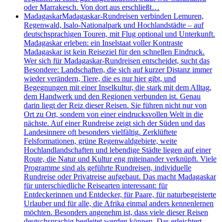
oder Marrakesch. Von dort aus erschließt…
Madagaskar
Madagaskar-Rundreisen verbinden Lemuren,
Regenwald, Isalo-Nationalpark und Hochlandstädte – auf
deutschsprachigen Touren, mit Flug optional und Unterkunft.
Madagaskar erleben: ein Inselstaat voller Kontraste
Madagaskar ist kein Reiseziel für den schnellen Eindruck.
Wer sich für Madagaskar-Rundreisen entscheidet, sucht das
Besondere: Landschaften, die sich auf kurzer Distanz immer
wieder verändern, Tiere, die es nur hier gibt, und
Begegnungen mit einer Inselkultur, die stark mit dem Alltag,
dem Handwerk und den Regionen verbunden ist. Genau
darin liegt der Reiz dieser Reisen. Sie führen nicht nur von
Ort zu Ort, sondern von einer eindrucksvollen Welt in die
nächste. Auf einer Rundreise zeigt sich der Süden und das
Landesinnere oft besonders vielfältig. Zerklüftete
Felsformationen, grüne Regenwaldgebiete, weite
Hochlandlandschaften und lebendige Städte liegen auf einer
Route, die Natur und Kultur eng miteinander verknüpft. Viele
Programme sind als geführte Rundreisen, individuelle
Rundreise oder Privatreise aufgebaut. Das macht Madagaskar
für unterschiedliche Reisearten interessant: für
Entdeckerinnen und Entdecker, für Paare, für naturbegeisterte
Urlauber und für alle, die Afrika einmal anders kennenlernen
möchten. Besonders angenehm ist, dass viele dieser Reisen
deutschsprachig begleitet werden können. Das erleichtert