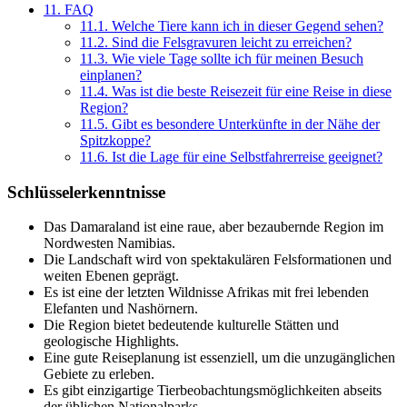
11.
FAQ
11.1.
Welche Tiere kann ich in dieser Gegend sehen?
11.2.
Sind die Felsgravuren leicht zu erreichen?
11.3.
Wie viele Tage sollte ich für meinen Besuch
einplanen?
11.4.
Was ist die beste Reisezeit für eine Reise in diese
Region?
11.5.
Gibt es besondere Unterkünfte in der Nähe der
Spitzkoppe?
11.6.
Ist die Lage für eine Selbstfahrerreise geeignet?
Schlüsselerkenntnisse
Das Damaraland ist eine raue, aber bezaubernde Region im
Nordwesten Namibias.
Die Landschaft wird von spektakulären Felsformationen und
weiten Ebenen geprägt.
Es ist eine der letzten Wildnisse Afrikas mit frei lebenden
Elefanten und Nashörnern.
Die Region bietet bedeutende kulturelle Stätten und
geologische Highlights.
Eine gute Reiseplanung ist essenziell, um die unzugänglichen
Gebiete zu erleben.
Es gibt einzigartige Tierbeobachtungsmöglichkeiten abseits
der üblichen Nationalparks.