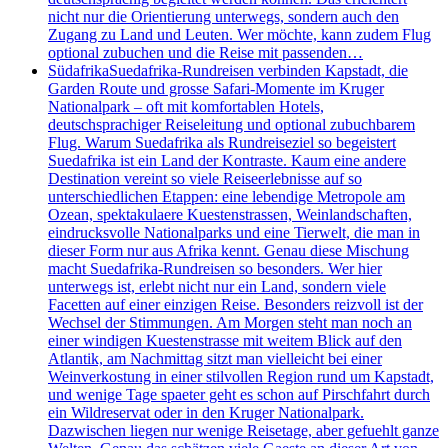
nicht nur die Orientierung unterwegs, sondern auch den
Zugang zu Land und Leuten. Wer möchte, kann zudem Flug
optional zubuchen und die Reise mit passenden…
Südafrika
Suedafrika-Rundreisen verbinden Kapstadt, die
Garden Route und grosse Safari-Momente im Kruger
Nationalpark – oft mit komfortablen Hotels,
deutschsprachiger Reiseleitung und optional zubuchbarem
Flug. Warum Suedafrika als Rundreiseziel so begeistert
Suedafrika ist ein Land der Kontraste. Kaum eine andere
Destination vereint so viele Reiseerlebnisse auf so
unterschiedlichen Etappen: eine lebendige Metropole am
Ozean, spektakulaere Kuestenstrassen, Weinlandschaften,
eindrucksvolle Nationalparks und eine Tierwelt, die man in
dieser Form nur aus Afrika kennt. Genau diese Mischung
macht Suedafrika-Rundreisen so besonders. Wer hier
unterwegs ist, erlebt nicht nur ein Land, sondern viele
Facetten auf einer einzigen Reise. Besonders reizvoll ist der
Wechsel der Stimmungen. Am Morgen steht man noch an
einer windigen Kuestenstrasse mit weitem Blick auf den
Atlantik, am Nachmittag sitzt man vielleicht bei einer
Weinverkostung in einer stilvollen Region rund um Kapstadt,
und wenige Tage spaeter geht es schon auf Pirschfahrt durch
ein Wildreservat oder in den Kruger Nationalpark.
Dazwischen liegen nur wenige Reisetage, aber gefuehlt ganze