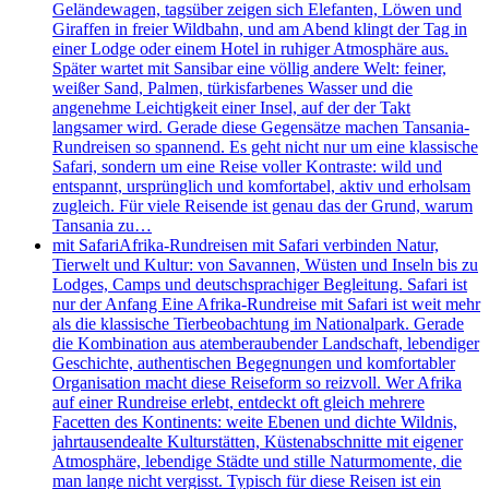
Geländewagen, tagsüber zeigen sich Elefanten, Löwen und
Giraffen in freier Wildbahn, und am Abend klingt der Tag in
einer Lodge oder einem Hotel in ruhiger Atmosphäre aus.
Später wartet mit Sansibar eine völlig andere Welt: feiner,
weißer Sand, Palmen, türkisfarbenes Wasser und die
angenehme Leichtigkeit einer Insel, auf der der Takt
langsamer wird. Gerade diese Gegensätze machen Tansania-
Rundreisen so spannend. Es geht nicht nur um eine klassische
Safari, sondern um eine Reise voller Kontraste: wild und
entspannt, ursprünglich und komfortabel, aktiv und erholsam
zugleich. Für viele Reisende ist genau das der Grund, warum
Tansania zu…
mit Safari
Afrika-Rundreisen mit Safari verbinden Natur,
Tierwelt und Kultur: von Savannen, Wüsten und Inseln bis zu
Lodges, Camps und deutschsprachiger Begleitung. Safari ist
nur der Anfang Eine Afrika-Rundreise mit Safari ist weit mehr
als die klassische Tierbeobachtung im Nationalpark. Gerade
die Kombination aus atemberaubender Landschaft, lebendiger
Geschichte, authentischen Begegnungen und komfortabler
Organisation macht diese Reiseform so reizvoll. Wer Afrika
auf einer Rundreise erlebt, entdeckt oft gleich mehrere
Facetten des Kontinents: weite Ebenen und dichte Wildnis,
jahrtausendealte Kulturstätten, Küstenabschnitte mit eigener
Atmosphäre, lebendige Städte und stille Naturmomente, die
man lange nicht vergisst. Typisch für diese Reisen ist ein