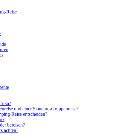
ing-Reise
e
ide
ouren
as
mente
frika?
enreise und einer Standard-Gruppenreise?
amping-Reise entscheiden?
nt?
der bereisen?
rs achten?