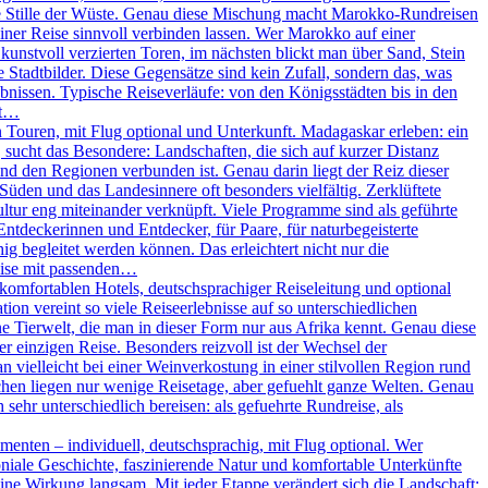
ie Stille der Wüste. Genau diese Mischung macht Marokko-Rundreisen
iner Reise sinnvoll verbinden lassen. Wer Marokko auf einer
unstvoll verzierten Toren, im nächsten blickt man über Sand, Stein
Stadtbilder. Diese Gegensätze sind kein Zufall, sondern das, was
nissen. Typische Reiseverläufe: von den Königsstädten bis in den
ßt…
Touren, mit Flug optional und Unterkunft. Madagaskar erleben: ein
, sucht das Besondere: Landschaften, die sich auf kurzer Distanz
und den Regionen verbunden ist. Genau darin liegt der Reiz dieser
 Süden und das Landesinnere oft besonders vielfältig. Zerklüftete
ltur eng miteinander verknüpft. Viele Programme sind als geführte
Entdeckerinnen und Entdecker, für Paare, für naturbegeisterte
g begleitet werden können. Das erleichtert nicht nur die
eise mit passenden…
omfortablen Hotels, deutschsprachiger Reiseleitung und optional
on vereint so viele Reiseerlebnisse auf so unterschiedlichen
 Tierwelt, die man in dieser Form nur aus Afrika kennt. Genau diese
r einzigen Reise. Besonders reizvoll ist der Wechsel der
vielleicht bei einer Weinverkostung in einer stilvollen Region rund
chen liegen nur wenige Reisetage, aber gefuehlt ganze Welten. Genau
sehr unterschiedlich bereisen: als gefuehrte Rundreise, als
enten – individuell, deutschsprachig, mit Flug optional. Wer
oniale Geschichte, faszinierende Natur und komfortable Unterkünfte
ine Wirkung langsam. Mit jeder Etappe verändert sich die Landschaft: