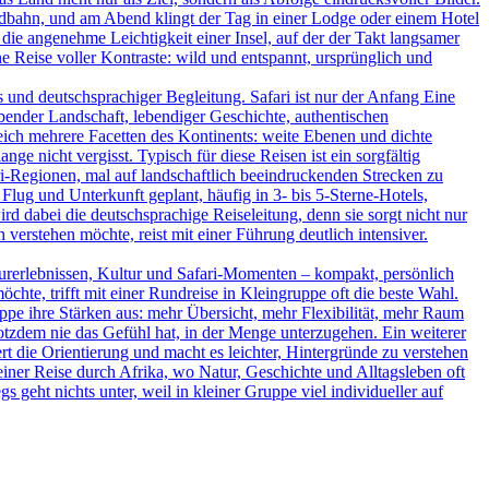
ildbahn, und am Abend klingt der Tag in einer Lodge oder einem Hotel
 die angenehme Leichtigkeit einer Insel, auf der der Takt langsamer
 Reise voller Kontraste: wild und entspannt, ursprünglich und
und deutschsprachiger Begleitung. Safari ist nur der Anfang Eine
bender Landschaft, lebendiger Geschichte, authentischen
leich mehrere Facetten des Kontinents: weite Ebenen und dichte
ge nicht vergisst. Typisch für diese Reisen ist ein sorgfältig
-Regionen, mal auf landschaftlich beeindruckenden Strecken zu
Flug und Unterkunft geplant, häufig in 3- bis 5-Sterne-Hotels,
d dabei die deutschsprachige Reiseleitung, denn sie sorgt nicht nur
verstehen möchte, reist mit einer Führung deutlich intensiver.
turerlebnissen, Kultur und Safari-Momenten – kompakt, persönlich
hte, trifft mit einer Rundreise in Kleingruppe oft die beste Wahl.
uppe ihre Stärken aus: mehr Übersicht, mehr Flexibilität, mehr Raum
rotzdem nie das Gefühl hat, in der Menge unterzugehen. Ein weiterer
ert die Orientierung und macht es leichter, Hintergründe zu verstehen
iner Reise durch Afrika, wo Natur, Geschichte und Alltagsleben oft
s geht nichts unter, weil in kleiner Gruppe viel individueller auf