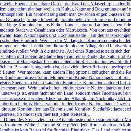
n: weite Ebenen, fruchtbare Oasen, der Rand des Atlasgebirges oder d
tzdem angenehm planbar, weil sich Kultur, Natur und Begegnungen auf e
ch Atmosphären. Ein Moment lang steht man zwischen engen Gassen und k
 Geräusche, ruhige Innenhöfe, traditionelle Unterkünfte und moderne 
ine kluge Kombination aus Kultur, Landesnatur und authentischen Erleb
ndenen Stadt wie Casablanca oder Marrakesch. Von dort aus erschlie
ld, Isalo-Nationalpark und Hochlandstädte – auf deutschsprachigen 
den schnellen Eindruck. Wer sich für Madagaskar-Rundreisen entscheidet
nungen mit einer Inselkultur, die stark mit dem Alltag, dem Handwerk 
eindrucksvollen Welt in die nächste. Auf einer Rundreise zeigt sich der
haften und lebendige Städte liegen auf einer Route, die Natur und Ku
 Das macht Madagaskar für unterschiedliche Reisearten interessant: für 
öchten. Besonders angenehm ist, dass viele dieser Reisen deutschsprachi
d Leuten. Wer möchte, kann zudem Flug optional zubuchen und die R
n Route und grosse Safari-Momente im Kruger Nationalpark – oft mit k
tert Suedafrika ist ein Land der Kontraste. Kaum eine andere Destinati
stenstrassen, Weinlandschaften, eindrucksvolle Nationalparks und eine
terwegs ist, erlebt nicht nur ein Land, sondern viele Facetten auf eine
nstrasse mit weitem Blick auf den Atlantik, am Nachmittag sitzt man 
fahrt durch ein Wildreservat oder in den Kruger Nationalpark. Dazwis
die gute Kombination aus Erlebnis und Komfort. Suedafrika laesst sich 
genreise. So findet sich fuer fast jeden Reisestil…
Dünen des Sossusvlei, an die Atlantikküste und zu starken Safari-Mom
ren Konturen. Weite, Licht und Stille prägen jede Route, doch auch kol
bia ist kein Reiseziel für flüchtige Eindrücke. Das Land entfaltet se