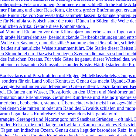
chotterpisten, Felsformationen, Sandmeere und schließlich die kühle A
er Planung und einer Reiseform, die trotz großer Entfernungen erstaunl
erste Eindrücke von Südwestafrika sammeln lassen: koloniale Spuren, 
ie für Namibia so typisch sind: die roten Dünen im Süden, die Weite 
m südlichen Afrika. Gerade diese Kombination…
ai Mara mit Elefanten vor dem Kilimanjaro und erholsamen Tagen am I
sich große Naturerlebnisse, beeindruckende Tierbeobachtungen und e
 Weite der Savanne, dann die stille Spannung einer Pirschfahrt, schlie
beides auf natürliche Weise zusammenführt. Die Stärke dieser Reisen lieg
 Strandhotel ein. Dazwischen liegen Szenen, die man so schnell nicht 
des Indischen Ozeans. Für viele Gäste ist genau dieser Wechsel das, w
it einer entspannten Schlussphase an der Küste. Häufig starten die P
otssafaris und Pirschfahrten mit Flügen, Mittelklassehotels, Camps un
ht, sondern für ein Land voller Kontraste. Genau das macht Uganda-Run
 wenige Fahrstunden von lebendigen Orten entfernt. Dazu kommen Begeg
el, Elefanten am Wasser, Flusspferde an den Ufern und Nashörner auf e
bination aus Erlebnisreise, Geführter Rundreise und Kleingruppenreise
ur erleben, beobachten, staunen. Übernachtet wird meist in ausgewählt
, bei denen Sie mitten im oder am Rand des Urwalds schlafen und mo
 Warum Uganda als Rundreiseziel so besonders ist Uganda wird…
rangire, Serengeti und Ngorongoro mit Sansibars Stränden – oft inkl. 
u den Reisen, die noch lange nachwirken. Kaum ein anderes Reiseziel 
agen am Indischen Ozean. Genau darin liegt der besondere Reiz: In ei
n. Wer sich für eine Rundreise durch Tansania entscheidet, erlebt das 