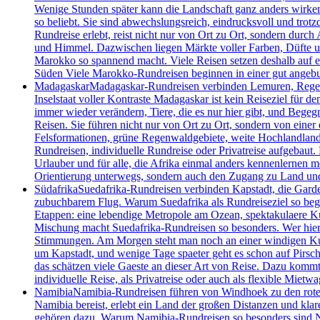
Wenige Stunden später kann die Landschaft ganz anders wirke
so beliebt. Sie sind abwechslungsreich, eindrucksvoll und tro
Rundreise erlebt, reist nicht nur von Ort zu Ort, sondern dur
und Himmel. Dazwischen liegen Märkte voller Farben, Düfte und
Marokko so spannend macht. Viele Reisen setzen deshalb auf e
Süden Viele Marokko-Rundreisen beginnen in einer gut angebu
Madagaskar
Madagaskar-Rundreisen verbinden Lemuren, Regenwa
Inselstaat voller Kontraste Madagaskar ist kein Reiseziel für 
immer wieder verändern, Tiere, die es nur hier gibt, und Begeg
Reisen. Sie führen nicht nur von Ort zu Ort, sondern von einer 
Felsformationen, grüne Regenwaldgebiete, weite Hochlandlandsc
Rundreisen, individuelle Rundreise oder Privatreise aufgebaut.
Urlauber und für alle, die Afrika einmal anders kennenlernen m
Orientierung unterwegs, sondern auch den Zugang zu Land un
Südafrika
Suedafrika-Rundreisen verbinden Kapstadt, die Garde
zubuchbarem Flug. Warum Suedafrika als Rundreiseziel so begeis
Etappen: eine lebendige Metropole am Ozean, spektakulaere Kue
Mischung macht Suedafrika-Rundreisen so besonders. Wer hier un
Stimmungen. Am Morgen steht man noch an einer windigen Kueste
um Kapstadt, und wenige Tage spaeter geht es schon auf Pirsch
das schätzen viele Gaeste an dieser Art von Reise. Dazu kommt 
individuelle Reise, als Privatreise oder auch als flexible Mietwa
Namibia
Namibia-Rundreisen führen von Windhoek zu den roten 
Namibia bereist, erlebt ein Land der großen Distanzen und kla
gehören dazu. Warum Namibia-Rundreisen so besonders sind Nami