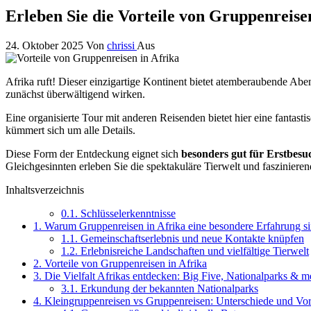
Erleben Sie die Vorteile von Gruppenreise
24. Oktober 2025
Von
chrissi
Aus
Afrika ruft! Dieser einzigartige Kontinent bietet atemberaubende Ab
zunächst überwältigend wirken.
Eine organisierte Tour mit anderen Reisenden bietet hier eine fantasti
kümmert sich um alle Details.
Diese Form der Entdeckung eignet sich
besonders gut für Erstbesu
Gleichgesinnten erleben Sie die spektakuläre Tierwelt und fasziniere
Inhaltsverzeichnis
0.1.
Schlüsselerkenntnisse
1.
Warum Gruppenreisen in Afrika eine besondere Erfahrung s
1.1.
Gemeinschaftserlebnis und neue Kontakte knüpfen
1.2.
Erlebnisreiche Landschaften und vielfältige Tierwelt
2.
Vorteile von Gruppenreisen in Afrika
3.
Die Vielfalt Afrikas entdecken: Big Five, Nationalparks & m
3.1.
Erkundung der bekannten Nationalparks
4.
Kleingruppenreisen vs Gruppenreisen: Unterschiede und Vor