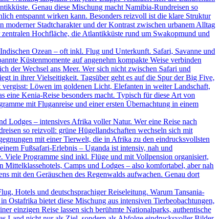
tlantikküste. Genau diese Mischung macht Namibia-Rundreisen so
ich entspannt wirken kann. Besonders reizvoll ist die klare Struktur
ein moderner Stadtcharakter und der Kontrast zwischen urbanem Alltag
der zentralen Hochfläche, die Atlantikküste rund um Swakopmund und
ndischen Ozean – oft inkl. Flug und Unterkunft. Safari, Savanne und
ntspannte Küstenmomente auf angenehm kompakte Weise verbinden
ßlich der Wechsel ans Meer. Wer sich nicht zwischen Safari und
t in ihrer Vielseitigkeit. Tagsüber geht es auf die Spur der Big Five,
vergisst: Löwen im goldenen Licht, Elefanten in weiter Landschaft,
as eine Kenia-Reise besonders macht. Typisch für diese Art von
rogramme mit Fluganreise und einer ersten Übernachtung in einem
d Lodges – intensives Afrika voller Natur. Wer eine Reise nach
dreisen so reizvoll: grüne Hügellandschaften wechseln sich mit
nungen mit einer Tierwelt, die in Afrika zu den eindrucksvollsten
inem Fußsafari-Erlebnis – Uganda ist intensiv, nah und
. Viele Programme sind inkl. Flüge und mit Vollpension organisiert,
en Mittelklassehotels, Camps und Lodges – also komfortabel, aber nah
rgens mit den Geräuschen des Regenwalds aufwachen. Genau dort
Flug, Hotels und deutschsprachiger Reiseleitung. Warum Tansania-
in Ostafrika bietet diese Mischung aus intensiven Tierbeobachtungen,
ner einzigen Reise lassen sich berühmte Nationalparks, authentische
Land nicht nur als Ziel, sondern als Abfolge eindrucksvoller Bilder.