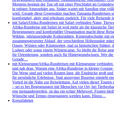
Morgens beginnt der Tag oft mit einer Pirschfahrt im Geländew
in ruhiger Atmosphäre aus. Später wartet mit Sansibar eine völl
wird. Gerade diese Gegensätze machen Tansania-Rundreisen so s
komfortabel, aktiv und erholsam zugleich. Für viele Reisende
mit Safari
Afrika-Rundreisen mit Safari verbinden Natur, Tierw
Afrika-Rundreise mit Safari ist weit mehr als die klassische 
Begegnungen und komfortabler Organisation macht diese Reisefo
Wildnis, jahrtausendealte Kulturstätten, Küstenabschnitte mit e
zusammengesetzter Ablauf, der verschiedene Höhepunkte mitei
Oasen, Wüsten oder Küstenorten, mal zu historischen Stätten, de
Lodges oder sogar einem Wüstencamp. So bleibt die Reise angen
für Orientierung, sondern auch für Hintergrundwissen. Wer die 
Gerade…
mit Kleingruppe
Afrika-Rundreisen mit Kleingruppe verbinden d
und nah dran. Warum eine Afrika-Rundreise in kleiner Gruppe so
Die Wege sind auf vielen Routen lang, die Eindrücke groß und d
für persönliche Erlebnisse. Statt anonymer Busreise entsteht e
Vorteil ist die Nähe zur Reiseleitung. Auf vielen dieser Touren 
– sei es bei Begegnungen mit Menschen vor Ort, bei Tierbeobac
eng ineinandergreifen, ist das ein echter Mehrwert. Fragen bleib
Wünsche und Tempo eingegangen werden kann. Hinzu…
Kreuzfahrten