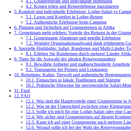
4.1.
Gruppengröße und individuelle Betreuung
4.2.
Kosten teilen und Reiseerlebnisse maximieren
5.
Komfort und individuelle Erlebnisse: Lodge-Safari vs Camp
5.1.
Luxus und Komfort in Lodge-Reisen
5.2.
Authentische Erlebnisse beim Camping
6.
Planung und Sicherheit auf Gruppenreisen in Afrika
7.
Gemeinsam mehr erleben: Vorteile des Reisens in der Grupp
7.1.
Gemeinsame Abenteuer und geteilte Erlebnisse
7.2.
Weniger Organisationsaufwand dank erfahrenem Gu
8.
Spezielle Highlights: Safari, Rundreien und Multi-Länder-T
8.1.
Erleben Sie Rundreisen durch mehrere Länder Afrik
9.
Tipps für die Auswahl des idealen Reiseveranstalters
9.1.
Bewährte Anbieter und maßgeschneiderte Angebote
9.2.
Transparenz bei Preisen und Leistungen
10.
Reisetipps: Kultur, Tierwelt und authentische Begegnungen
10.1.
Eintauchen in lokale Traditionen und Stämme
10.2.
Praktische Hinweise für unvergessliche Safari-Mo
11.
Fazit
12.
FAQ
12.1.
Was sind die Hauptvorteile einer Gruppenreise in A
12.2.
Was ist der Unterschied zwischen einer Kleingrupp
12.3.
Sollte ich mich für eine Lodge-Safari oder eine C
12.4.
Wie sicher sind Gruppenreisen auf diesem Kontine
12.5.
Kann ich auf einer Gruppenreise auch mehrere Län
12.6.
Worauf sollte ich bei der Wahl des Reiseveranstalte