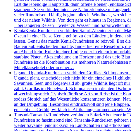
Erst die lebendige Hauptstadt, dann offene Ebenen, endlose S
spannend. Sie verbinden intensive Naturerlebnisse mit angenehm
vieler Rundreisen. Häufig beginnt alles in Windhoek, wo sich 
und der nahen Wildnis. Von dort geht es hinaus in Regionen, d
– bei längeren Reisen – weiter zu Wasser- und Safariwelten i
Kenia
Kenia-Rundreisen verbinden Safari-Abenteuer in der Mas
Ozean in einer Reise Kenia gehört zu den Ländern, in denen 
lassen. Genau das macht Kenia-Rundreisen so reizvoll: Erst die
Badeurlaub entscheiden möchte, findet hier eine Reiseform, die 
am Abend kehrt Ruhe in einer Lodge oder in einem komfortablen
staubige Pisten, Akazienbäume am Horizont und das tiefe Blau 
Rundreise ist die Kombination aus mehreren Naturerlebnissen m
Mittelklassehotel oder in einer…
Uganda
Uganda-Rundreisen verbinden Gorillas, Schimpansen, Bo
Uganda plant, entscheidet sich nicht für ein einzelnes Highlig
Savannen, Seen und Regenwald ab, große Wildnis liegt oft nur
zählt. Gorillas im Nebelwald, Schimpansen im dichten Dschung
abwechslungsreich. Typisch für diese Art von Reise ist die Kom
sodass Sie sich auf das Wesentliche konzentrieren können: Nat
an der Umgebung. Besonders eindrucksvoll sind jene Etappen
entsteht das Gefühl, wirklich in Afrika angekommen zu sein.
Tansania
Tansania-Rundreisen verbinden Safari-Abenteuer in Ta
Rundreisen so faszinierend sind Tansania-Rundreisen gehören z
weiter Savanne, eindrucksvollen Landschaften und erholsamen T
Begegnungen und entspannte Strandmomente miteinander verbinde