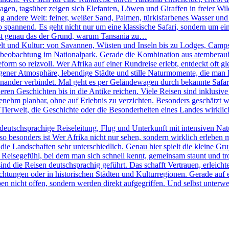
agen, tagsüber zeigen sich Elefanten, Löwen und Giraffen in freier W
ig andere Welt: feiner, weißer Sand, Palmen, türkisfarbenes Wasser und
pannend. Es geht nicht nur um eine klassische Safari, sondern um eine
 ist genau das der Grund, warum Tansania zu…
elt und Kultur: von Savannen, Wüsten und Inseln bis zu Lodges, Camps 
Tierbeobachtung im Nationalpark. Gerade die Kombination aus atemberau
rm so reizvoll. Wer Afrika auf einer Rundreise erlebt, entdeckt oft g
igener Atmosphäre, lebendige Städte und stille Naturmomente, die man lan
nander verbindet. Mal geht es per Geländewagen durch bekannte Safari
ren Geschichten bis in die Antike reichen. Viele Reisen sind inklusive 
ehm planbar, ohne auf Erlebnis zu verzichten. Besonders geschätzt wir
Tierwelt, die Geschichte oder die Besonderheiten eines Landes wirklich 
eutschsprachige Reiseleitung, Flug und Unterkunft mit intensiven Na
 besonders ist Wer Afrika nicht nur sehen, sondern wirklich erleben möc
ie Landschaften sehr unterschiedlich. Genau hier spielt die kleine Gr
in Reisegefühl, bei dem man sich schnell kennt, gemeinsam staunt und t
sind die Reisen deutschsprachig geführt. Das schafft Vertrauen, erleicht
htungen oder in historischen Städten und Kulturregionen. Gerade auf e
en nicht offen, sondern werden direkt aufgegriffen. Und selbst unterweg