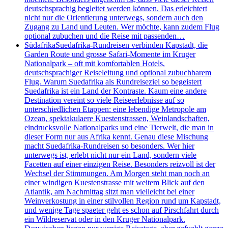
deutschsprachig begleitet werden können. Das erleichtert
nicht nur die Orientierung unterwegs, sondern auch den
Zugang zu Land und Leuten. Wer möchte, kann zudem Flug
optional zubuchen und die Reise mit passenden…
Südafrika
Suedafrika-Rundreisen verbinden Kapstadt, die
Garden Route und grosse Safari-Momente im Kruger
Nationalpark – oft mit komfortablen Hotels,
deutschsprachiger Reiseleitung und optional zubuchbarem
Flug. Warum Suedafrika als Rundreiseziel so begeistert
Suedafrika ist ein Land der Kontraste. Kaum eine andere
Destination vereint so viele Reiseerlebnisse auf so
unterschiedlichen Etappen: eine lebendige Metropole am
Ozean, spektakulaere Kuestenstrassen, Weinlandschaften,
eindrucksvolle Nationalparks und eine Tierwelt, die man in
dieser Form nur aus Afrika kennt. Genau diese Mischung
macht Suedafrika-Rundreisen so besonders. Wer hier
unterwegs ist, erlebt nicht nur ein Land, sondern viele
Facetten auf einer einzigen Reise. Besonders reizvoll ist der
Wechsel der Stimmungen. Am Morgen steht man noch an
einer windigen Kuestenstrasse mit weitem Blick auf den
Atlantik, am Nachmittag sitzt man vielleicht bei einer
Weinverkostung in einer stilvollen Region rund um Kapstadt,
und wenige Tage spaeter geht es schon auf Pirschfahrt durch
ein Wildreservat oder in den Kruger Nationalpark.