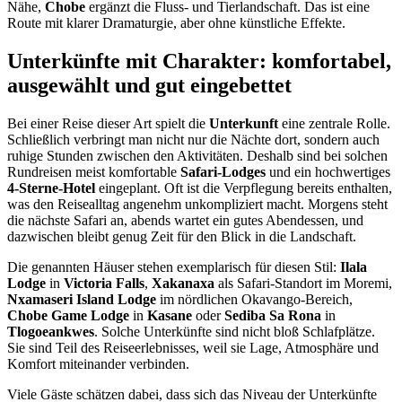
Nähe,
Chobe
ergänzt die Fluss- und Tierlandschaft. Das ist eine
Route mit klarer Dramaturgie, aber ohne künstliche Effekte.
Unterkünfte mit Charakter: komfortabel,
ausgewählt und gut eingebettet
Bei einer Reise dieser Art spielt die
Unterkunft
eine zentrale Rolle.
Schließlich verbringt man nicht nur die Nächte dort, sondern auch
ruhige Stunden zwischen den Aktivitäten. Deshalb sind bei solchen
Rundreisen meist komfortable
Safari-Lodges
und ein hochwertiges
4-Sterne-Hotel
eingeplant. Oft ist die Verpflegung bereits enthalten,
was den Reisealltag angenehm unkompliziert macht. Morgens steht
die nächste Safari an, abends wartet ein gutes Abendessen, und
dazwischen bleibt genug Zeit für den Blick in die Landschaft.
Die genannten Häuser stehen exemplarisch für diesen Stil:
Ilala
Lodge
in
Victoria Falls
,
Xakanaxa
als Safari-Standort im Moremi,
Nxamaseri Island Lodge
im nördlichen Okavango-Bereich,
Chobe Game Lodge
in
Kasane
oder
Sediba Sa Rona
in
Tlogoeankwes
. Solche Unterkünfte sind nicht bloß Schlafplätze.
Sie sind Teil des Reiseerlebnisses, weil sie Lage, Atmosphäre und
Komfort miteinander verbinden.
Viele Gäste schätzen dabei, dass sich das Niveau der Unterkünfte