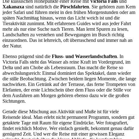
Die klassischen Höhepunkte einer Reise mit
Victoria Falls
und
Xakanaxa
sind natürlich die
Pirschfahrten
. Sie gehören zum Kern
jeder Safari und führen meist in den frühen Morgenstunden oder am
späten Nachmittag hinaus, wenn das Licht weich ist und die
Tieraktivität zunimmt. Mit erfahrenen Guides wird aus jeder Fahrt
mehr als nur eine Suche nach Tieren. Man lernt Spuren zu lesen,
Landschaften zu verstehen und Bewegungen im Busch richtig
einzuordnen. Das ist lehrreich, oft überraschend und immer nah an
der Natur.
Ebenso prägend sind die
Fluss- und Wasserlandschaften
. In
Victoria Falls steht das Wasser als reine Kraft im Vordergrund, im
Delta und am Chobe als Lebensraum. Das macht die Reise so
abwechslungsreich: Einmal dominiert das Spektakel, dann wieder
die stille Beobachtung. Zwischen beidem liegen Momente, die lange
nachwirken. Ein Getränk auf der Terrasse, das ferne Trompeten von
Elefanten, der erste Lichtschein über dem Fluss oder die Stille vor
dem Ausfahren am Morgen gehören ebenso dazu wie die großen
Sichtungen.
Gerade diese Mischung aus Aktivität und Muße ist für viele
Reisende ideal. Man erlebt nicht permanent Programm, sondern gut
getaktete Tage mit Raum für eigene Eindrücke. Wer fotografiert,
findet reichlich Motive. Wer einfach genießt, bekommt genau dafür
genügend Zeit. Und wer die Reise mit einer gewissen Eleganz