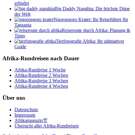
erfindet
Big Daddy Namibia: Die höchste Düne
der Welt
Ngorongoro Krater: Ihr Reiseführer für
Tansania
Reiseroute durch Afrika: Planung &
Tipps
Tierfotografie Afrika: Ihr ultimativer
Guide
Afrika-Rundreisen nach Dauer
Afrika-Rundreise 1 Woche
Afrika-Rundreise 2 Wochen
Afrika-Rundreise 3 Wochen
Afrika-Rundreise 4 Wochen
Über uns
Datenschutz
Impressum
Afrikamagazin🦒
Übersicht aller Afrika-Rundreisen