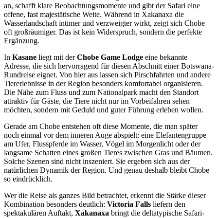
an, schafft klare Beobachtungsmomente und gibt der Safari eine
offene, fast majestätische Weite. Während in Xakanaxa die
Wasserlandschaft intimer und verzweigter wirkt, zeigt sich Chobe
oft großräumiger. Das ist kein Widerspruch, sondern die perfekte
Ergänzung.
In
Kasane
liegt mit der
Chobe Game Lodge
eine bekannte
Adresse, die sich hervorragend für diesen Abschnitt einer Botswana-
Rundreise eignet. Von hier aus lassen sich Pirschfahrten und andere
Tiererlebnisse in der Region besonders komfortabel organisieren.
Die Nähe zum Fluss und zum Nationalpark macht den Standort
attraktiv für Gäste, die Tiere nicht nur im Vorbeifahren sehen
möchten, sondern mit Geduld und guter Führung erleben wollen.
Gerade am Chobe entstehen oft diese Momente, die man später
noch einmal vor dem inneren Auge abspielt: eine Elefantengruppe
am Ufer, Flusspferde im Wasser, Vögel im Morgenlicht oder der
langsame Schatten eines großen Tieres zwischen Gras und Bäumen.
Solche Szenen sind nicht inszeniert. Sie ergeben sich aus der
natürlichen Dynamik der Region. Und genau deshalb bleibt Chobe
so eindrücklich.
Wer die Reise als ganzes Bild betrachtet, erkennt die Stärke dieser
Kombination besonders deutlich:
Victoria Falls
liefern den
spektakulären Auftakt,
Xakanaxa
bringt die deltatypische Safari-