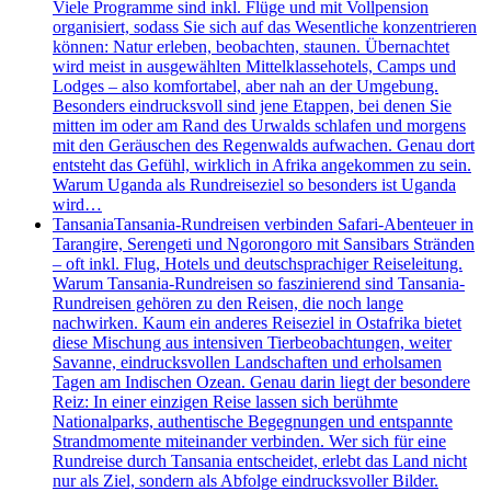
Viele Programme sind inkl. Flüge und mit Vollpension
organisiert, sodass Sie sich auf das Wesentliche konzentrieren
können: Natur erleben, beobachten, staunen. Übernachtet
wird meist in ausgewählten Mittelklassehotels, Camps und
Lodges – also komfortabel, aber nah an der Umgebung.
Besonders eindrucksvoll sind jene Etappen, bei denen Sie
mitten im oder am Rand des Urwalds schlafen und morgens
mit den Geräuschen des Regenwalds aufwachen. Genau dort
entsteht das Gefühl, wirklich in Afrika angekommen zu sein.
Warum Uganda als Rundreiseziel so besonders ist Uganda
wird…
Tansania
Tansania-Rundreisen verbinden Safari-Abenteuer in
Tarangire, Serengeti und Ngorongoro mit Sansibars Stränden
– oft inkl. Flug, Hotels und deutschsprachiger Reiseleitung.
Warum Tansania-Rundreisen so faszinierend sind Tansania-
Rundreisen gehören zu den Reisen, die noch lange
nachwirken. Kaum ein anderes Reiseziel in Ostafrika bietet
diese Mischung aus intensiven Tierbeobachtungen, weiter
Savanne, eindrucksvollen Landschaften und erholsamen
Tagen am Indischen Ozean. Genau darin liegt der besondere
Reiz: In einer einzigen Reise lassen sich berühmte
Nationalparks, authentische Begegnungen und entspannte
Strandmomente miteinander verbinden. Wer sich für eine
Rundreise durch Tansania entscheidet, erlebt das Land nicht
nur als Ziel, sondern als Abfolge eindrucksvoller Bilder.