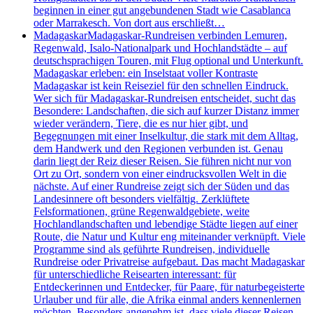
beginnen in einer gut angebundenen Stadt wie Casablanca
oder Marrakesch. Von dort aus erschließt…
Madagaskar
Madagaskar-Rundreisen verbinden Lemuren,
Regenwald, Isalo-Nationalpark und Hochlandstädte – auf
deutschsprachigen Touren, mit Flug optional und Unterkunft.
Madagaskar erleben: ein Inselstaat voller Kontraste
Madagaskar ist kein Reiseziel für den schnellen Eindruck.
Wer sich für Madagaskar-Rundreisen entscheidet, sucht das
Besondere: Landschaften, die sich auf kurzer Distanz immer
wieder verändern, Tiere, die es nur hier gibt, und
Begegnungen mit einer Inselkultur, die stark mit dem Alltag,
dem Handwerk und den Regionen verbunden ist. Genau
darin liegt der Reiz dieser Reisen. Sie führen nicht nur von
Ort zu Ort, sondern von einer eindrucksvollen Welt in die
nächste. Auf einer Rundreise zeigt sich der Süden und das
Landesinnere oft besonders vielfältig. Zerklüftete
Felsformationen, grüne Regenwaldgebiete, weite
Hochlandlandschaften und lebendige Städte liegen auf einer
Route, die Natur und Kultur eng miteinander verknüpft. Viele
Programme sind als geführte Rundreisen, individuelle
Rundreise oder Privatreise aufgebaut. Das macht Madagaskar
für unterschiedliche Reisearten interessant: für
Entdeckerinnen und Entdecker, für Paare, für naturbegeisterte
Urlauber und für alle, die Afrika einmal anders kennenlernen
möchten. Besonders angenehm ist, dass viele dieser Reisen