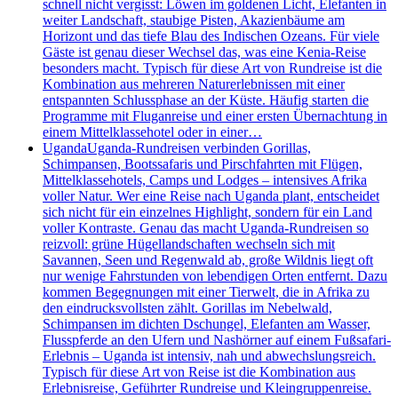
schnell nicht vergisst: Löwen im goldenen Licht, Elefanten in
weiter Landschaft, staubige Pisten, Akazienbäume am
Horizont und das tiefe Blau des Indischen Ozeans. Für viele
Gäste ist genau dieser Wechsel das, was eine Kenia-Reise
besonders macht. Typisch für diese Art von Rundreise ist die
Kombination aus mehreren Naturerlebnissen mit einer
entspannten Schlussphase an der Küste. Häufig starten die
Programme mit Fluganreise und einer ersten Übernachtung in
einem Mittelklassehotel oder in einer…
Uganda
Uganda-Rundreisen verbinden Gorillas,
Schimpansen, Bootssafaris und Pirschfahrten mit Flügen,
Mittelklassehotels, Camps und Lodges – intensives Afrika
voller Natur. Wer eine Reise nach Uganda plant, entscheidet
sich nicht für ein einzelnes Highlight, sondern für ein Land
voller Kontraste. Genau das macht Uganda-Rundreisen so
reizvoll: grüne Hügellandschaften wechseln sich mit
Savannen, Seen und Regenwald ab, große Wildnis liegt oft
nur wenige Fahrstunden von lebendigen Orten entfernt. Dazu
kommen Begegnungen mit einer Tierwelt, die in Afrika zu
den eindrucksvollsten zählt. Gorillas im Nebelwald,
Schimpansen im dichten Dschungel, Elefanten am Wasser,
Flusspferde an den Ufern und Nashörner auf einem Fußsafari-
Erlebnis – Uganda ist intensiv, nah und abwechslungsreich.
Typisch für diese Art von Reise ist die Kombination aus
Erlebnisreise, Geführter Rundreise und Kleingruppenreise.