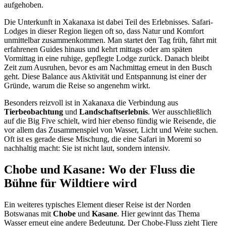
aufgehoben.
Die Unterkunft in Xakanaxa ist dabei Teil des Erlebnisses. Safari-
Lodges in dieser Region liegen oft so, dass Natur und Komfort
unmittelbar zusammenkommen. Man startet den Tag früh, fährt mit
erfahrenen Guides hinaus und kehrt mittags oder am späten
Vormittag in eine ruhige, gepflegte Lodge zurück. Danach bleibt
Zeit zum Ausruhen, bevor es am Nachmittag erneut in den Busch
geht. Diese Balance aus Aktivität und Entspannung ist einer der
Gründe, warum die Reise so angenehm wirkt.
Besonders reizvoll ist in Xakanaxa die Verbindung aus
Tierbeobachtung
und
Landschaftserlebnis
. Wer ausschließlich
auf die Big Five schielt, wird hier ebenso fündig wie Reisende, die
vor allem das Zusammenspiel von Wasser, Licht und Weite suchen.
Oft ist es gerade diese Mischung, die eine Safari in Moremi so
nachhaltig macht: Sie ist nicht laut, sondern intensiv.
Chobe und Kasane: Wo der Fluss die
Bühne für Wildtiere wird
Ein weiteres typisches Element dieser Reise ist der Norden
Botswanas mit
Chobe
und
Kasane
. Hier gewinnt das Thema
Wasser erneut eine andere Bedeutung. Der Chobe-Fluss zieht Tiere