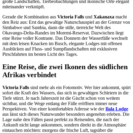
große Landschaften, Tierbeobachtungen und ikonische Orte elegant
miteinander verknüpft.
Gerade die Kombination aus
Victoria Falls
und
Xakanaxa
macht
den Reiz aus: Erst das gewaltige Naturschauspiel an der Grenze von
Simbabwe und Sambia, dann die stille, tierreiche Welt des
Okavango-Delta-Randes im Moremi-Reservat. Dazwischen liegt
eine Reise voller Kontraste. Das Donnern der Wasserfälle wechselt
mit dem leisen Knacken im Busch, elegante Lodges mit offenen
Ausblicken auf Fluss- und Sumpflandschaften mit exklusiven
Pirschfahrten im besten Licht des Tages.
Eine Reise, die zwei Ikonen des südlichen
Afrikas verbindet
Victoria Falls
sind mehr als ein Fotomotiv. Wer hier ankommt, spürt
sofort die Kraft des Wassers, das sich in gewaltigen Schleiern in die
Tiefe stürzt. Je nach Jahreszeit ist die Gischt schon von weitem
sichtbar, und die Wege entlang der Fälle eröffnen immer neue
Perspektiven. Von einer komfortablen Adresse wie der
Ilala Lodge
aus lässt sich dieses Naturwunder besonders angenehm erleben. Die
Lage nahe den Fällen passt perfekt zu Reisenden, die nach der
Ankunft nicht lange ankommen, sondern direkt in die Atmosphäre
eintauchen möchten: morgens die frische Luft, tagsüber die