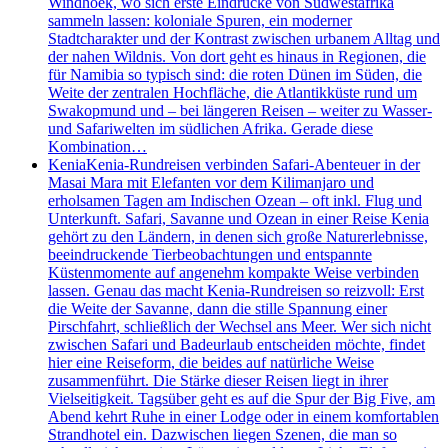
Windhoek, wo sich erste Eindrücke von Südwestafrika
sammeln lassen: koloniale Spuren, ein moderner
Stadtcharakter und der Kontrast zwischen urbanem Alltag und
der nahen Wildnis. Von dort geht es hinaus in Regionen, die
für Namibia so typisch sind: die roten Dünen im Süden, die
Weite der zentralen Hochfläche, die Atlantikküste rund um
Swakopmund und – bei längeren Reisen – weiter zu Wasser-
und Safariwelten im südlichen Afrika. Gerade diese
Kombination…
Kenia
Kenia-Rundreisen verbinden Safari-Abenteuer in der
Masai Mara mit Elefanten vor dem Kilimanjaro und
erholsamen Tagen am Indischen Ozean – oft inkl. Flug und
Unterkunft. Safari, Savanne und Ozean in einer Reise Kenia
gehört zu den Ländern, in denen sich große Naturerlebnisse,
beeindruckende Tierbeobachtungen und entspannte
Küstenmomente auf angenehm kompakte Weise verbinden
lassen. Genau das macht Kenia-Rundreisen so reizvoll: Erst
die Weite der Savanne, dann die stille Spannung einer
Pirschfahrt, schließlich der Wechsel ans Meer. Wer sich nicht
zwischen Safari und Badeurlaub entscheiden möchte, findet
hier eine Reiseform, die beides auf natürliche Weise
zusammenführt. Die Stärke dieser Reisen liegt in ihrer
Vielseitigkeit. Tagsüber geht es auf die Spur der Big Five, am
Abend kehrt Ruhe in einer Lodge oder in einem komfortablen
Strandhotel ein. Dazwischen liegen Szenen, die man so