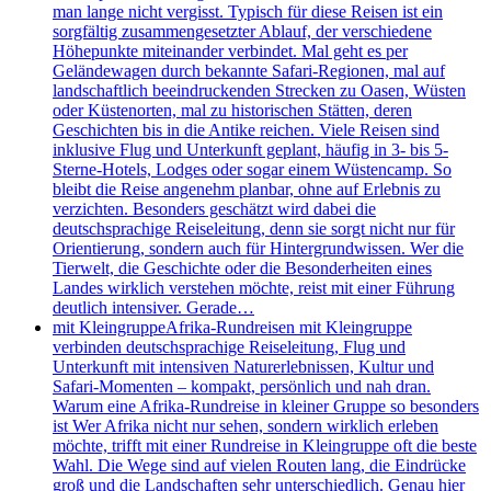
man lange nicht vergisst. Typisch für diese Reisen ist ein
sorgfältig zusammengesetzter Ablauf, der verschiedene
Höhepunkte miteinander verbindet. Mal geht es per
Geländewagen durch bekannte Safari-Regionen, mal auf
landschaftlich beeindruckenden Strecken zu Oasen, Wüsten
oder Küstenorten, mal zu historischen Stätten, deren
Geschichten bis in die Antike reichen. Viele Reisen sind
inklusive Flug und Unterkunft geplant, häufig in 3- bis 5-
Sterne-Hotels, Lodges oder sogar einem Wüstencamp. So
bleibt die Reise angenehm planbar, ohne auf Erlebnis zu
verzichten. Besonders geschätzt wird dabei die
deutschsprachige Reiseleitung, denn sie sorgt nicht nur für
Orientierung, sondern auch für Hintergrundwissen. Wer die
Tierwelt, die Geschichte oder die Besonderheiten eines
Landes wirklich verstehen möchte, reist mit einer Führung
deutlich intensiver. Gerade…
mit Kleingruppe
Afrika-Rundreisen mit Kleingruppe
verbinden deutschsprachige Reiseleitung, Flug und
Unterkunft mit intensiven Naturerlebnissen, Kultur und
Safari-Momenten – kompakt, persönlich und nah dran.
Warum eine Afrika-Rundreise in kleiner Gruppe so besonders
ist Wer Afrika nicht nur sehen, sondern wirklich erleben
möchte, trifft mit einer Rundreise in Kleingruppe oft die beste
Wahl. Die Wege sind auf vielen Routen lang, die Eindrücke
groß und die Landschaften sehr unterschiedlich. Genau hier