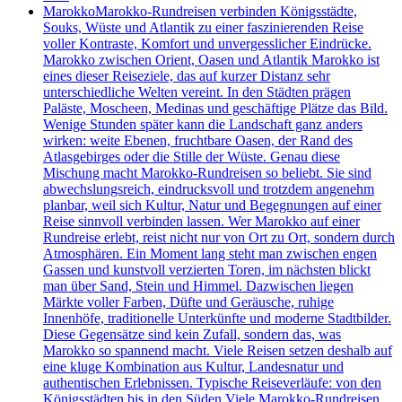
Marokko
Marokko-Rundreisen verbinden Königsstädte,
Souks, Wüste und Atlantik zu einer faszinierenden Reise
voller Kontraste, Komfort und unvergesslicher Eindrücke.
Marokko zwischen Orient, Oasen und Atlantik Marokko ist
eines dieser Reiseziele, das auf kurzer Distanz sehr
unterschiedliche Welten vereint. In den Städten prägen
Paläste, Moscheen, Medinas und geschäftige Plätze das Bild.
Wenige Stunden später kann die Landschaft ganz anders
wirken: weite Ebenen, fruchtbare Oasen, der Rand des
Atlasgebirges oder die Stille der Wüste. Genau diese
Mischung macht Marokko-Rundreisen so beliebt. Sie sind
abwechslungsreich, eindrucksvoll und trotzdem angenehm
planbar, weil sich Kultur, Natur und Begegnungen auf einer
Reise sinnvoll verbinden lassen. Wer Marokko auf einer
Rundreise erlebt, reist nicht nur von Ort zu Ort, sondern durch
Atmosphären. Ein Moment lang steht man zwischen engen
Gassen und kunstvoll verzierten Toren, im nächsten blickt
man über Sand, Stein und Himmel. Dazwischen liegen
Märkte voller Farben, Düfte und Geräusche, ruhige
Innenhöfe, traditionelle Unterkünfte und moderne Stadtbilder.
Diese Gegensätze sind kein Zufall, sondern das, was
Marokko so spannend macht. Viele Reisen setzen deshalb auf
eine kluge Kombination aus Kultur, Landesnatur und
authentischen Erlebnissen. Typische Reiseverläufe: von den
Königsstädten bis in den Süden Viele Marokko-Rundreisen