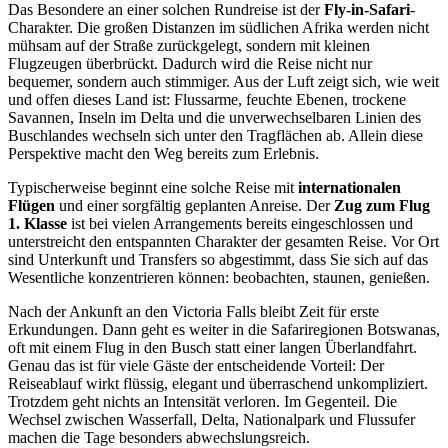
Das Besondere an einer solchen Rundreise ist der
Fly-in-Safari
-
Charakter. Die großen Distanzen im südlichen Afrika werden nicht
mühsam auf der Straße zurückgelegt, sondern mit kleinen
Flugzeugen überbrückt. Dadurch wird die Reise nicht nur
bequemer, sondern auch stimmiger. Aus der Luft zeigt sich, wie weit
und offen dieses Land ist: Flussarme, feuchte Ebenen, trockene
Savannen, Inseln im Delta und die unverwechselbaren Linien des
Buschlandes wechseln sich unter den Tragflächen ab. Allein diese
Perspektive macht den Weg bereits zum Erlebnis.
Typischerweise beginnt eine solche Reise mit
internationalen
Flügen
und einer sorgfältig geplanten Anreise. Der
Zug zum Flug
1. Klasse
ist bei vielen Arrangements bereits eingeschlossen und
unterstreicht den entspannten Charakter der gesamten Reise. Vor Ort
sind Unterkunft und Transfers so abgestimmt, dass Sie sich auf das
Wesentliche konzentrieren können: beobachten, staunen, genießen.
Nach der Ankunft an den Victoria Falls bleibt Zeit für erste
Erkundungen. Dann geht es weiter in die Safariregionen Botswanas,
oft mit einem Flug in den Busch statt einer langen Überlandfahrt.
Genau das ist für viele Gäste der entscheidende Vorteil: Der
Reiseablauf wirkt flüssig, elegant und überraschend unkompliziert.
Trotzdem geht nichts an Intensität verloren. Im Gegenteil. Die
Wechsel zwischen Wasserfall, Delta, Nationalpark und Flussufer
machen die Tage besonders abwechslungsreich.