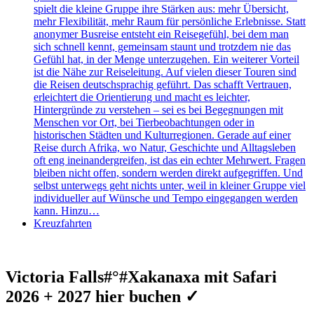
spielt die kleine Gruppe ihre Stärken aus: mehr Übersicht,
mehr Flexibilität, mehr Raum für persönliche Erlebnisse. Statt
anonymer Busreise entsteht ein Reisegefühl, bei dem man
sich schnell kennt, gemeinsam staunt und trotzdem nie das
Gefühl hat, in der Menge unterzugehen. Ein weiterer Vorteil
ist die Nähe zur Reiseleitung. Auf vielen dieser Touren sind
die Reisen deutschsprachig geführt. Das schafft Vertrauen,
erleichtert die Orientierung und macht es leichter,
Hintergründe zu verstehen – sei es bei Begegnungen mit
Menschen vor Ort, bei Tierbeobachtungen oder in
historischen Städten und Kulturregionen. Gerade auf einer
Reise durch Afrika, wo Natur, Geschichte und Alltagsleben
oft eng ineinandergreifen, ist das ein echter Mehrwert. Fragen
bleiben nicht offen, sondern werden direkt aufgegriffen. Und
selbst unterwegs geht nichts unter, weil in kleiner Gruppe viel
individueller auf Wünsche und Tempo eingegangen werden
kann. Hinzu…
Kreuzfahrten
Victoria Falls#°#Xakanaxa mit Safari
2026 + 2027 hier buchen ✓