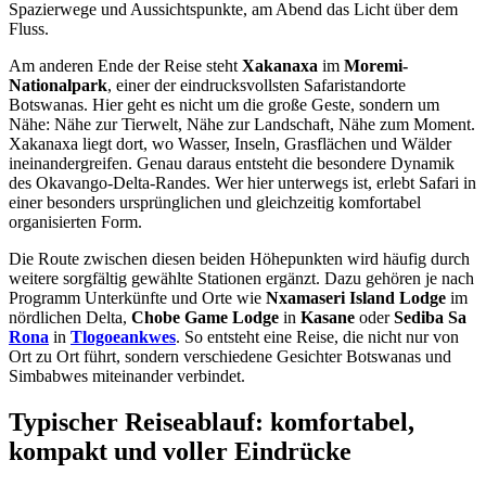
Spazierwege und Aussichtspunkte, am Abend das Licht über dem
Fluss.
Am anderen Ende der Reise steht
Xakanaxa
im
Moremi-
Nationalpark
, einer der eindrucksvollsten Safaristandorte
Botswanas. Hier geht es nicht um die große Geste, sondern um
Nähe: Nähe zur Tierwelt, Nähe zur Landschaft, Nähe zum Moment.
Xakanaxa liegt dort, wo Wasser, Inseln, Grasflächen und Wälder
ineinandergreifen. Genau daraus entsteht die besondere Dynamik
des Okavango-Delta-Randes. Wer hier unterwegs ist, erlebt Safari in
einer besonders ursprünglichen und gleichzeitig komfortabel
organisierten Form.
Die Route zwischen diesen beiden Höhepunkten wird häufig durch
weitere sorgfältig gewählte Stationen ergänzt. Dazu gehören je nach
Programm Unterkünfte und Orte wie
Nxamaseri Island Lodge
im
nördlichen Delta,
Chobe Game Lodge
in
Kasane
oder
Sediba Sa
Rona
in
Tlogoeankwes
. So entsteht eine Reise, die nicht nur von
Ort zu Ort führt, sondern verschiedene Gesichter Botswanas und
Simbabwes miteinander verbindet.
Typischer Reiseablauf: komfortabel,
kompakt und voller Eindrücke