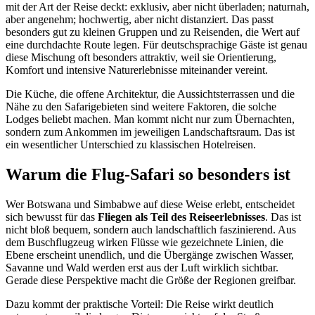
mit der Art der Reise deckt: exklusiv, aber nicht überladen; naturnah,
aber angenehm; hochwertig, aber nicht distanziert. Das passt
besonders gut zu kleinen Gruppen und zu Reisenden, die Wert auf
eine durchdachte Route legen. Für deutschsprachige Gäste ist genau
diese Mischung oft besonders attraktiv, weil sie Orientierung,
Komfort und intensive Naturerlebnisse miteinander vereint.
Die Küche, die offene Architektur, die Aussichtsterrassen und die
Nähe zu den Safarigebieten sind weitere Faktoren, die solche
Lodges beliebt machen. Man kommt nicht nur zum Übernachten,
sondern zum Ankommen im jeweiligen Landschaftsraum. Das ist
ein wesentlicher Unterschied zu klassischen Hotelreisen.
Warum die Flug-Safari so besonders ist
Wer Botswana und Simbabwe auf diese Weise erlebt, entscheidet
sich bewusst für das
Fliegen als Teil des Reiseerlebnisses
. Das ist
nicht bloß bequem, sondern auch landschaftlich faszinierend. Aus
dem Buschflugzeug wirken Flüsse wie gezeichnete Linien, die
Ebene erscheint unendlich, und die Übergänge zwischen Wasser,
Savanne und Wald werden erst aus der Luft wirklich sichtbar.
Gerade diese Perspektive macht die Größe der Regionen greifbar.
Dazu kommt der praktische Vorteil: Die Reise wirkt deutlich