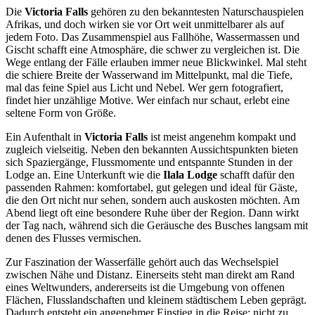
Die
Victoria Falls
gehören zu den bekanntesten Naturschauspielen
Afrikas, und doch wirken sie vor Ort weit unmittelbarer als auf
jedem Foto. Das Zusammenspiel aus Fallhöhe, Wassermassen und
Gischt schafft eine Atmosphäre, die schwer zu vergleichen ist. Die
Wege entlang der Fälle erlauben immer neue Blickwinkel. Mal steht
die schiere Breite der Wasserwand im Mittelpunkt, mal die Tiefe,
mal das feine Spiel aus Licht und Nebel. Wer gern fotografiert,
findet hier unzählige Motive. Wer einfach nur schaut, erlebt eine
seltene Form von Größe.
Ein Aufenthalt in
Victoria Falls
ist meist angenehm kompakt und
zugleich vielseitig. Neben den bekannten Aussichtspunkten bieten
sich Spaziergänge, Flussmomente und entspannte Stunden in der
Lodge an. Eine Unterkunft wie die
Ilala Lodge
schafft dafür den
passenden Rahmen: komfortabel, gut gelegen und ideal für Gäste,
die den Ort nicht nur sehen, sondern auch auskosten möchten. Am
Abend liegt oft eine besondere Ruhe über der Region. Dann wirkt
der Tag nach, während sich die Geräusche des Busches langsam mit
denen des Flusses vermischen.
Zur Faszination der Wasserfälle gehört auch das Wechselspiel
zwischen Nähe und Distanz. Einerseits steht man direkt am Rand
eines Weltwunders, andererseits ist die Umgebung von offenen
Flächen, Flusslandschaften und kleinem städtischem Leben geprägt.
Dadurch entsteht ein angenehmer Einstieg in die Reise: nicht zu