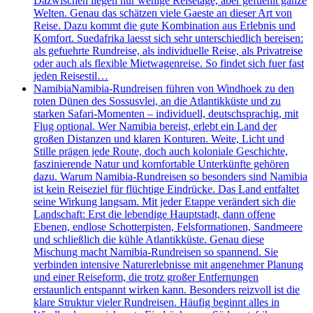
Dazwischen liegen nur wenige Reisetage, aber gefuehlt ganze
Welten. Genau das schätzen viele Gaeste an dieser Art von
Reise. Dazu kommt die gute Kombination aus Erlebnis und
Komfort. Suedafrika laesst sich sehr unterschiedlich bereisen:
als gefuehrte Rundreise, als individuelle Reise, als Privatreise
oder auch als flexible Mietwagenreise. So findet sich fuer fast
jeden Reisestil…
Namibia
Namibia-Rundreisen führen von Windhoek zu den
roten Dünen des Sossusvlei, an die Atlantikküste und zu
starken Safari-Momenten – individuell, deutschsprachig, mit
Flug optional. Wer Namibia bereist, erlebt ein Land der
großen Distanzen und klaren Konturen. Weite, Licht und
Stille prägen jede Route, doch auch koloniale Geschichte,
faszinierende Natur und komfortable Unterkünfte gehören
dazu. Warum Namibia-Rundreisen so besonders sind Namibia
ist kein Reiseziel für flüchtige Eindrücke. Das Land entfaltet
seine Wirkung langsam. Mit jeder Etappe verändert sich die
Landschaft: Erst die lebendige Hauptstadt, dann offene
Ebenen, endlose Schotterpisten, Felsformationen, Sandmeere
und schließlich die kühle Atlantikküste. Genau diese
Mischung macht Namibia-Rundreisen so spannend. Sie
verbinden intensive Naturerlebnisse mit angenehmer Planung
und einer Reiseform, die trotz großer Entfernungen
erstaunlich entspannt wirken kann. Besonders reizvoll ist die
klare Struktur vieler Rundreisen. Häufig beginnt alles in