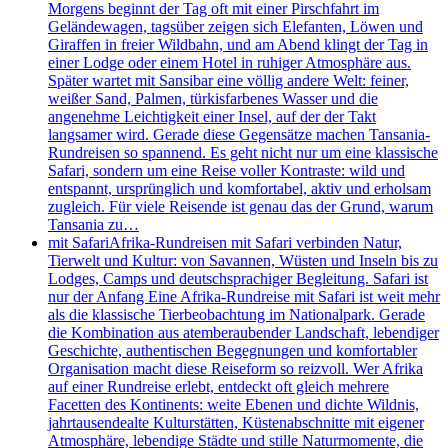
Morgens beginnt der Tag oft mit einer Pirschfahrt im
Geländewagen, tagsüber zeigen sich Elefanten, Löwen und
Giraffen in freier Wildbahn, und am Abend klingt der Tag in
einer Lodge oder einem Hotel in ruhiger Atmosphäre aus.
Später wartet mit Sansibar eine völlig andere Welt: feiner,
weißer Sand, Palmen, türkisfarbenes Wasser und die
angenehme Leichtigkeit einer Insel, auf der der Takt
langsamer wird. Gerade diese Gegensätze machen Tansania-
Rundreisen so spannend. Es geht nicht nur um eine klassische
Safari, sondern um eine Reise voller Kontraste: wild und
entspannt, ursprünglich und komfortabel, aktiv und erholsam
zugleich. Für viele Reisende ist genau das der Grund, warum
Tansania zu…
mit Safari
Afrika-Rundreisen mit Safari verbinden Natur,
Tierwelt und Kultur: von Savannen, Wüsten und Inseln bis zu
Lodges, Camps und deutschsprachiger Begleitung. Safari ist
nur der Anfang Eine Afrika-Rundreise mit Safari ist weit mehr
als die klassische Tierbeobachtung im Nationalpark. Gerade
die Kombination aus atemberaubender Landschaft, lebendiger
Geschichte, authentischen Begegnungen und komfortabler
Organisation macht diese Reiseform so reizvoll. Wer Afrika
auf einer Rundreise erlebt, entdeckt oft gleich mehrere
Facetten des Kontinents: weite Ebenen und dichte Wildnis,
jahrtausendealte Kulturstätten, Küstenabschnitte mit eigener
Atmosphäre, lebendige Städte und stille Naturmomente, die