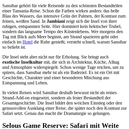
Sansibar gehört für viele Reisende zu den schönsten Bestandteilen
einer Tansania-Reise. Schon die Farben wirken anders: das helle
Blau des Wassers, das intensive Grün der Palmen, der Kontrast zum
feinen, weißen Sand. In
Jambiani
zeigt sich die Insel von ihrer
ruhigen, entspannten Seite. Hier dominiert kein hektischer Trubel,
sondern das langsame Tempo des Küstenlebens. Wer morgens den
Tag mit Blick aufs Meer beginnt, am Strand spazieren geht oder
einfach im
Hotel
die Ruhe genießt, versteht schnell, warum Sansibar
so beliebt ist.
Die Insel steht aber nicht nur für Erholung. Sie bringt auch
exotische Inselkultur
mit, die sich in Architektur, Küche, Alltag
und Atmosphäre widerspiegelt. Schon wenige Tage reichen, um zu
spüren, dass Sansibar mehr ist als ein Badeziel. Es ist ein Ort mit
Geschichte, Charakter und einer besonderen Mischung aus
Entspannung und Leben.
In vielen Reisen wird Sansibar deshalb bewusst nicht als reines
Strand-Add-on eingesetzt, sondern als fester Bestandteil der
Gesamtgeschichte. Die Insel bildet den weichen Einstieg oder den
genussvollen Ausklang einer Reise, die später noch den Kontrast zur
Safari setzt. Genau das macht die Dramaturgie so gelungen.
Selous Game Reserve: Safari mit Weite