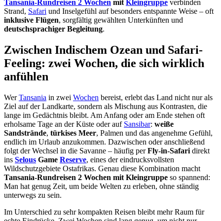
Tansania-Rundreisen 2 Wochen
mit
Kleingruppe
verbinden
Strand,
Safari
und Inselgefühl auf besonders entspannte Weise – oft
inklusive Flügen
, sorgfältig gewählten Unterkünften und
deutschsprachiger Begleitung
.
Zwischen Indischem Ozean und Safari-
Feeling: zwei Wochen, die sich wirklich
anfühlen
Wer
Tansania
in zwei
Wochen
bereist, erlebt das Land nicht nur als
Ziel auf der Landkarte, sondern als Mischung aus Kontrasten, die
lange im Gedächtnis bleibt. Am Anfang oder am Ende stehen oft
erholsame Tage an der Küste oder auf
Sansibar
:
weiße
Sandstrände
,
türkises Meer
, Palmen und das angenehme Gefühl,
endlich im Urlaub anzukommen. Dazwischen oder anschließend
folgt der Wechsel in die Savanne – häufig per
Fly-in-Safari
direkt
ins
Selous
Game
Reserve
, eines der eindrucksvollsten
Wildschutzgebiete Ostafrikas. Genau diese Kombination macht
Tansania-Rundreisen 2 Wochen mit Kleingruppe
so spannend:
Man hat genug Zeit, um beide Welten zu erleben, ohne ständig
unterwegs zu sein.
Im Unterschied zu sehr kompakten Reisen bleibt mehr Raum für
echte Eindrücke. Zwei Wochen sind lang genug, um nicht nur