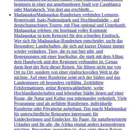
beginnen in einer gut angebundenen Stadt wie Casablanca
oder Marrakesch. Von dort aus erschließt…
Madagaskar
Madagaskar-Rundreisen verbinden Lemuren,
Regenwald, Isalo-Nationalpark und Hochlandstädte – auf
deutschsprachigen Touren, mit Flug optional und Unterkunft.
Madagaskar erleben: ein Inselstaat voller Kontraste
Madagaskar ist kein Reiseziel für den schnellen Eindruck.
Wer sich für Madagaskar-Rundreisen entscheidet, sucht das
Besondere: Landschaften, die sich auf kurzer Distanz immer
wieder verändern, Tiere, die es nur hier gibt, und
Begegnungen mit einer Inselkultur, die stark mit dem Alltag,
dem Handwerk und den Regionen verbunden ist. Genau
darin liegt der Reiz dieser Reisen. Sie führen nicht nur von
Ort zu Ort, sondern von einer eindrucksvollen Welt in die
nächste. Auf einer Rundreise zeigt sich der Süden und das
Landesinnere oft besonders vielfältig. Zerklüftete
Felsformationen, grüne Regenwaldgebiete, weite
Hochlandlandschaften und lebendige Städte liegen auf einer
Route, die Natur und Kultur eng miteinander verknüpft. Viele
Programme sind als geführte Rundreisen, individuelle
Rundreise oder Privatreise aufgebaut. Das macht Madagaskar
für unterschiedliche Reisearten interessant: für
Entdeckerinnen und Entdecker, für Paare, für naturbegeisterte
Urlauber und für alle, die Afrika einmal anders kennenlernen
möchten. Besonders angenehm ist, dass viele dieser Reisen