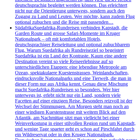
deutschsprachig begleitet werden können. Das erleichtert
nicht nur die Orientierung unterwegs, sondern auch den
Zugang zu Land und Leuten. Wer möchte, kann zudem Flug
optional zubuchen und die Reise mit passenden…
Südafrika
Suedafrika-Rundreisen verbinden Kapstadt, die
Garden Route und grosse Safari-Momente im Kruger
Nationalpark – oft mit komfortablen Hotels,
deutschsprachiger Reiseleitung und optional zubuchbarem
Flug. Warum Suedafrika als Rundreiseziel so begeistert
Suedafrika ist ein Land der Kontraste. Kaum eine andere
Destination vereint so viele Reiseerlebnisse auf so
unterschiedlichen Etappen: eine lebendige Metropole am
Ozean, spektakulaere Kuestenstrassen, Weinlandschaften,
eindrucksvolle Nationalparks und eine Tierwelt, die man in
dieser Form nur aus Afrika kennt. Genau diese Mischung
macht Suedafrika-Rundreisen so besonders. Wer hier
unterwegs ist, erlebt nicht nur ein Land, sondern viele
Facetten auf einer einzigen Reise. Besonders reizvoll ist der
Wechsel der Stimmungen. Am Morgen steht man noch an
einer windigen Kuestenstrasse mit weitem Blick auf den
Atlantik, am Nachmittag sitzt man vielleicht bei einer
Weinverkostung in einer stilvollen Region rund um Kapstadt,
und wenige Tage spaeter geht es schon auf Pirschfahrt durch
ein Wildreservat oder in den Kruger Nationalpark.