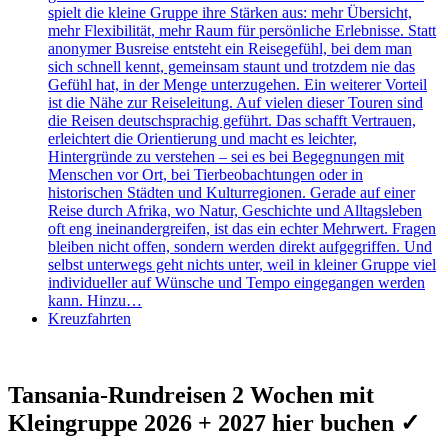
spielt die kleine Gruppe ihre Stärken aus: mehr Übersicht,
mehr Flexibilität, mehr Raum für persönliche Erlebnisse. Statt
anonymer Busreise entsteht ein Reisegefühl, bei dem man
sich schnell kennt, gemeinsam staunt und trotzdem nie das
Gefühl hat, in der Menge unterzugehen. Ein weiterer Vorteil
ist die Nähe zur Reiseleitung. Auf vielen dieser Touren sind
die Reisen deutschsprachig geführt. Das schafft Vertrauen,
erleichtert die Orientierung und macht es leichter,
Hintergründe zu verstehen – sei es bei Begegnungen mit
Menschen vor Ort, bei Tierbeobachtungen oder in
historischen Städten und Kulturregionen. Gerade auf einer
Reise durch Afrika, wo Natur, Geschichte und Alltagsleben
oft eng ineinandergreifen, ist das ein echter Mehrwert. Fragen
bleiben nicht offen, sondern werden direkt aufgegriffen. Und
selbst unterwegs geht nichts unter, weil in kleiner Gruppe viel
individueller auf Wünsche und Tempo eingegangen werden
kann. Hinzu…
Kreuzfahrten
Tansania-Rundreisen 2 Wochen mit
Kleingruppe 2026 + 2027 hier buchen ✓