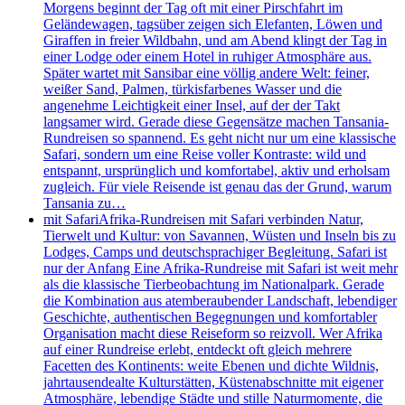
Morgens beginnt der Tag oft mit einer Pirschfahrt im
Geländewagen, tagsüber zeigen sich Elefanten, Löwen und
Giraffen in freier Wildbahn, und am Abend klingt der Tag in
einer Lodge oder einem Hotel in ruhiger Atmosphäre aus.
Später wartet mit Sansibar eine völlig andere Welt: feiner,
weißer Sand, Palmen, türkisfarbenes Wasser und die
angenehme Leichtigkeit einer Insel, auf der der Takt
langsamer wird. Gerade diese Gegensätze machen Tansania-
Rundreisen so spannend. Es geht nicht nur um eine klassische
Safari, sondern um eine Reise voller Kontraste: wild und
entspannt, ursprünglich und komfortabel, aktiv und erholsam
zugleich. Für viele Reisende ist genau das der Grund, warum
Tansania zu…
mit Safari
Afrika-Rundreisen mit Safari verbinden Natur,
Tierwelt und Kultur: von Savannen, Wüsten und Inseln bis zu
Lodges, Camps und deutschsprachiger Begleitung. Safari ist
nur der Anfang Eine Afrika-Rundreise mit Safari ist weit mehr
als die klassische Tierbeobachtung im Nationalpark. Gerade
die Kombination aus atemberaubender Landschaft, lebendiger
Geschichte, authentischen Begegnungen und komfortabler
Organisation macht diese Reiseform so reizvoll. Wer Afrika
auf einer Rundreise erlebt, entdeckt oft gleich mehrere
Facetten des Kontinents: weite Ebenen und dichte Wildnis,
jahrtausendealte Kulturstätten, Küstenabschnitte mit eigener
Atmosphäre, lebendige Städte und stille Naturmomente, die