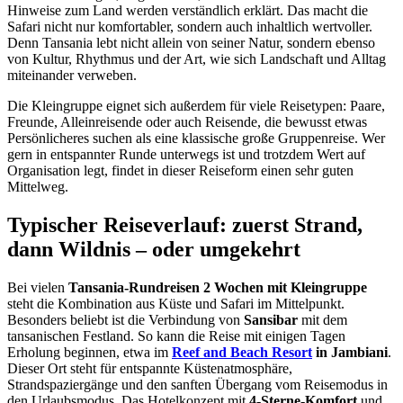
Hinweise zum Land werden verständlich erklärt. Das macht die
Safari nicht nur komfortabler, sondern auch inhaltlich wertvoller.
Denn Tansania lebt nicht allein von seiner Natur, sondern ebenso
von Kultur, Rhythmus und der Art, wie sich Landschaft und Alltag
miteinander verweben.
Die Kleingruppe eignet sich außerdem für viele Reisetypen: Paare,
Freunde, Alleinreisende oder auch Reisende, die bewusst etwas
Persönlicheres suchen als eine klassische große Gruppenreise. Wer
gern in entspannter Runde unterwegs ist und trotzdem Wert auf
Organisation legt, findet in dieser Reiseform einen sehr guten
Mittelweg.
Typischer Reiseverlauf: zuerst Strand,
dann Wildnis – oder umgekehrt
Bei vielen
Tansania-Rundreisen 2 Wochen mit Kleingruppe
steht die Kombination aus Küste und Safari im Mittelpunkt.
Besonders beliebt ist die Verbindung von
Sansibar
mit dem
tansanischen Festland. So kann die Reise mit einigen Tagen
Erholung beginnen, etwa im
Reef and Beach Resort
in Jambiani
.
Dieser Ort steht für entspannte Küstenatmosphäre,
Strandspaziergänge und den sanften Übergang vom Reisemodus in
den Urlaubsmodus. Das Hotelkonzept mit
4-Sterne-Komfort
und