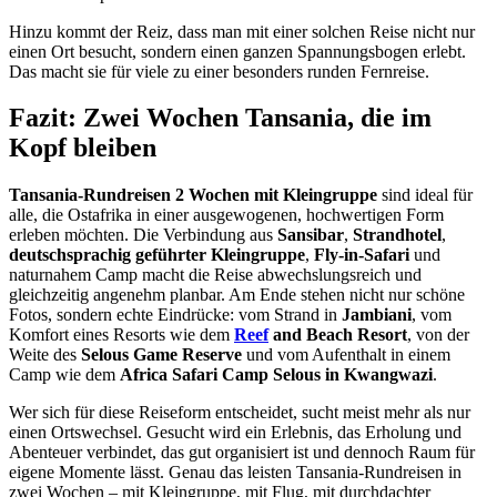
Hinzu kommt der Reiz, dass man mit einer solchen Reise nicht nur
einen Ort besucht, sondern einen ganzen Spannungsbogen erlebt.
Das macht sie für viele zu einer besonders runden Fernreise.
Fazit: Zwei Wochen Tansania, die im
Kopf bleiben
Tansania-Rundreisen 2 Wochen mit Kleingruppe
sind ideal für
alle, die Ostafrika in einer ausgewogenen, hochwertigen Form
erleben möchten. Die Verbindung aus
Sansibar
,
Strandhotel
,
deutschsprachig geführter Kleingruppe
,
Fly-in-Safari
und
naturnahem Camp macht die Reise abwechslungsreich und
gleichzeitig angenehm planbar. Am Ende stehen nicht nur schöne
Fotos, sondern echte Eindrücke: vom Strand in
Jambiani
, vom
Komfort eines Resorts wie dem
Reef
and Beach Resort
, von der
Weite des
Selous Game Reserve
und vom Aufenthalt in einem
Camp wie dem
Africa Safari Camp Selous in Kwangwazi
.
Wer sich für diese Reiseform entscheidet, sucht meist mehr als nur
einen Ortswechsel. Gesucht wird ein Erlebnis, das Erholung und
Abenteuer verbindet, das gut organisiert ist und dennoch Raum für
eigene Momente lässt. Genau das leisten Tansania-Rundreisen in
zwei Wochen – mit Kleingruppe, mit Flug, mit durchdachter