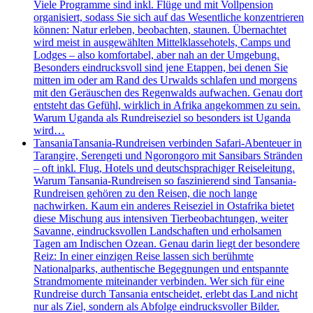
Viele Programme sind inkl. Flüge und mit Vollpension
organisiert, sodass Sie sich auf das Wesentliche konzentrieren
können: Natur erleben, beobachten, staunen. Übernachtet
wird meist in ausgewählten Mittelklassehotels, Camps und
Lodges – also komfortabel, aber nah an der Umgebung.
Besonders eindrucksvoll sind jene Etappen, bei denen Sie
mitten im oder am Rand des Urwalds schlafen und morgens
mit den Geräuschen des Regenwalds aufwachen. Genau dort
entsteht das Gefühl, wirklich in Afrika angekommen zu sein.
Warum Uganda als Rundreiseziel so besonders ist Uganda
wird…
Tansania
Tansania-Rundreisen verbinden Safari-Abenteuer in
Tarangire, Serengeti und Ngorongoro mit Sansibars Stränden
– oft inkl. Flug, Hotels und deutschsprachiger Reiseleitung.
Warum Tansania-Rundreisen so faszinierend sind Tansania-
Rundreisen gehören zu den Reisen, die noch lange
nachwirken. Kaum ein anderes Reiseziel in Ostafrika bietet
diese Mischung aus intensiven Tierbeobachtungen, weiter
Savanne, eindrucksvollen Landschaften und erholsamen
Tagen am Indischen Ozean. Genau darin liegt der besondere
Reiz: In einer einzigen Reise lassen sich berühmte
Nationalparks, authentische Begegnungen und entspannte
Strandmomente miteinander verbinden. Wer sich für eine
Rundreise durch Tansania entscheidet, erlebt das Land nicht
nur als Ziel, sondern als Abfolge eindrucksvoller Bilder.