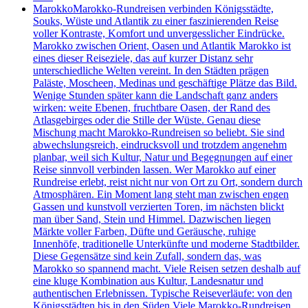
Marokko
Marokko-Rundreisen verbinden Königsstädte,
Souks, Wüste und Atlantik zu einer faszinierenden Reise
voller Kontraste, Komfort und unvergesslicher Eindrücke.
Marokko zwischen Orient, Oasen und Atlantik Marokko ist
eines dieser Reiseziele, das auf kurzer Distanz sehr
unterschiedliche Welten vereint. In den Städten prägen
Paläste, Moscheen, Medinas und geschäftige Plätze das Bild.
Wenige Stunden später kann die Landschaft ganz anders
wirken: weite Ebenen, fruchtbare Oasen, der Rand des
Atlasgebirges oder die Stille der Wüste. Genau diese
Mischung macht Marokko-Rundreisen so beliebt. Sie sind
abwechslungsreich, eindrucksvoll und trotzdem angenehm
planbar, weil sich Kultur, Natur und Begegnungen auf einer
Reise sinnvoll verbinden lassen. Wer Marokko auf einer
Rundreise erlebt, reist nicht nur von Ort zu Ort, sondern durch
Atmosphären. Ein Moment lang steht man zwischen engen
Gassen und kunstvoll verzierten Toren, im nächsten blickt
man über Sand, Stein und Himmel. Dazwischen liegen
Märkte voller Farben, Düfte und Geräusche, ruhige
Innenhöfe, traditionelle Unterkünfte und moderne Stadtbilder.
Diese Gegensätze sind kein Zufall, sondern das, was
Marokko so spannend macht. Viele Reisen setzen deshalb auf
eine kluge Kombination aus Kultur, Landesnatur und
authentischen Erlebnissen. Typische Reiseverläufe: von den
Königsstädten bis in den Süden Viele Marokko-Rundreisen