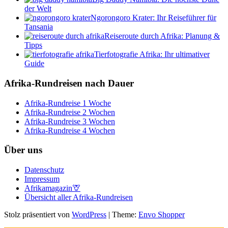
der Welt
Ngorongoro Krater: Ihr Reiseführer für
Tansania
Reiseroute durch Afrika: Planung &
Tipps
Tierfotografie Afrika: Ihr ultimativer
Guide
Afrika-Rundreisen nach Dauer
Afrika-Rundreise 1 Woche
Afrika-Rundreise 2 Wochen
Afrika-Rundreise 3 Wochen
Afrika-Rundreise 4 Wochen
Über uns
Datenschutz
Impressum
Afrikamagazin🦒
Übersicht aller Afrika-Rundreisen
Stolz präsentiert von
WordPress
|
Theme:
Envo Shopper