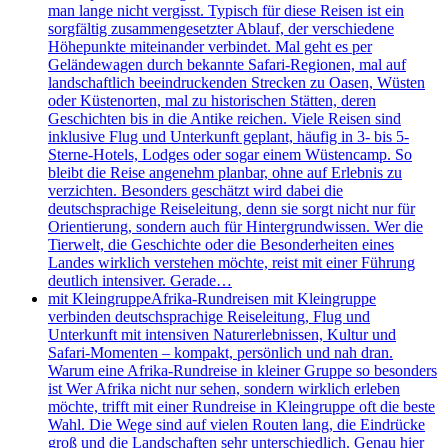
man lange nicht vergisst. Typisch für diese Reisen ist ein
sorgfältig zusammengesetzter Ablauf, der verschiedene
Höhepunkte miteinander verbindet. Mal geht es per
Geländewagen durch bekannte Safari-Regionen, mal auf
landschaftlich beeindruckenden Strecken zu Oasen, Wüsten
oder Küstenorten, mal zu historischen Stätten, deren
Geschichten bis in die Antike reichen. Viele Reisen sind
inklusive Flug und Unterkunft geplant, häufig in 3- bis 5-
Sterne-Hotels, Lodges oder sogar einem Wüstencamp. So
bleibt die Reise angenehm planbar, ohne auf Erlebnis zu
verzichten. Besonders geschätzt wird dabei die
deutschsprachige Reiseleitung, denn sie sorgt nicht nur für
Orientierung, sondern auch für Hintergrundwissen. Wer die
Tierwelt, die Geschichte oder die Besonderheiten eines
Landes wirklich verstehen möchte, reist mit einer Führung
deutlich intensiver. Gerade…
mit Kleingruppe
Afrika-Rundreisen mit Kleingruppe
verbinden deutschsprachige Reiseleitung, Flug und
Unterkunft mit intensiven Naturerlebnissen, Kultur und
Safari-Momenten – kompakt, persönlich und nah dran.
Warum eine Afrika-Rundreise in kleiner Gruppe so besonders
ist Wer Afrika nicht nur sehen, sondern wirklich erleben
möchte, trifft mit einer Rundreise in Kleingruppe oft die beste
Wahl. Die Wege sind auf vielen Routen lang, die Eindrücke
groß und die Landschaften sehr unterschiedlich. Genau hier