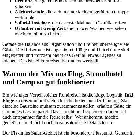
Freunde
, die gemeinsam reisen und trotzdem Komfort
schätzen
Alleinreisende
, die sich in einer kleinen, geführten Gruppe
wohlfühlen
Safari-Einsteiger
, die das erste Mal nach Ostafrika reisen
Urlauber mit wenig Zeit
, die in zwei Wochen viel sehen
möchten, ohne zu hetzen
Gerade die Balance aus Organisation und Freiheit überzeugt viele
Gäste. Die Reiseroute ist abgestimmt, Flüge und Unterkünfte sind
eingebettet, und trotzdem bleibt das Gefühl, etwas Eigenes zu
erleben. Das ist bei Fernreisen besonders wertvoll.
Warum der Mix aus Flug, Strandhotel
und Camp so gut funktioniert
Ein wichtiger Vorteil solcher Rundreisen ist die kluge Logistik.
Inkl.
Flüge
zu reisen nimmt viele Unsicherheiten aus der Planung. Statt
einzelne Bausteine mühsam zusammenzustellen, erhalten Gäste ein
stimmiges Gesamtpaket. Das ist nicht nur bequemer, sondern oft
auch entspannter für die Reise selbst. Wer ankommt, möchte
genießen – und nicht noch organisatorische Details lösen.
Der
Fly-in
ins Safari-Gebiet ist ein besonderer Pluspunkt. Gerade in