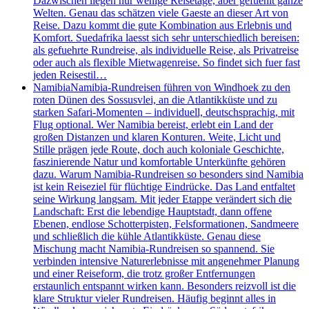
Dazwischen liegen nur wenige Reisetage, aber gefuehlt ganze
Welten. Genau das schätzen viele Gaeste an dieser Art von
Reise. Dazu kommt die gute Kombination aus Erlebnis und
Komfort. Suedafrika laesst sich sehr unterschiedlich bereisen:
als gefuehrte Rundreise, als individuelle Reise, als Privatreise
oder auch als flexible Mietwagenreise. So findet sich fuer fast
jeden Reisestil…
Namibia
Namibia-Rundreisen führen von Windhoek zu den
roten Dünen des Sossusvlei, an die Atlantikküste und zu
starken Safari-Momenten – individuell, deutschsprachig, mit
Flug optional. Wer Namibia bereist, erlebt ein Land der
großen Distanzen und klaren Konturen. Weite, Licht und
Stille prägen jede Route, doch auch koloniale Geschichte,
faszinierende Natur und komfortable Unterkünfte gehören
dazu. Warum Namibia-Rundreisen so besonders sind Namibia
ist kein Reiseziel für flüchtige Eindrücke. Das Land entfaltet
seine Wirkung langsam. Mit jeder Etappe verändert sich die
Landschaft: Erst die lebendige Hauptstadt, dann offene
Ebenen, endlose Schotterpisten, Felsformationen, Sandmeere
und schließlich die kühle Atlantikküste. Genau diese
Mischung macht Namibia-Rundreisen so spannend. Sie
verbinden intensive Naturerlebnisse mit angenehmer Planung
und einer Reiseform, die trotz großer Entfernungen
erstaunlich entspannt wirken kann. Besonders reizvoll ist die
klare Struktur vieler Rundreisen. Häufig beginnt alles in