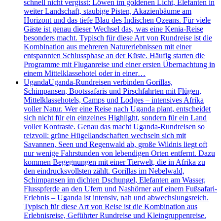
schnell nicht vergisst: Löwen im goldenen Licht, Elefanten in
weiter Landschaft, staubige Pisten, Akazienbäume am
Horizont und das tiefe Blau des Indischen Ozeans. Für viele
Gäste ist genau dieser Wechsel das, was eine Kenia-Reise
besonders macht. Typisch für diese Art von Rundreise ist die
Kombination aus mehreren Naturerlebnissen mit einer
entspannten Schlussphase an der Küste. Häufig starten die
Programme mit Fluganreise und einer ersten Übernachtung in
einem Mittelklassehotel oder in einer…
Uganda
Uganda-Rundreisen verbinden Gorillas,
Schimpansen, Bootssafaris und Pirschfahrten mit Flügen,
Mittelklassehotels, Camps und Lodges – intensives Afrika
voller Natur. Wer eine Reise nach Uganda plant, entscheidet
sich nicht für ein einzelnes Highlight, sondern für ein Land
voller Kontraste. Genau das macht Uganda-Rundreisen so
reizvoll: grüne Hügellandschaften wechseln sich mit
Savannen, Seen und Regenwald ab, große Wildnis liegt oft
nur wenige Fahrstunden von lebendigen Orten entfernt. Dazu
kommen Begegnungen mit einer Tierwelt, die in Afrika zu
den eindrucksvollsten zählt. Gorillas im Nebelwald,
Schimpansen im dichten Dschungel, Elefanten am Wasser,
Flusspferde an den Ufern und Nashörner auf einem Fußsafari-
Erlebnis – Uganda ist intensiv, nah und abwechslungsreich.
Typisch für diese Art von Reise ist die Kombination aus
Erlebnisreise, Geführter Rundreise und Kleingruppenreise.