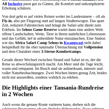
All
Inclusive
passt gut zu Gästen, die Komfort und unkomplizierte
Erholung schätzen.
Von dort geht es auf vielen Reisen weiter ins Landesinnere – oft als
Fly-in
, also per Flugzeug statt auf langen Straßenwegen. Das spart
Zeit, reduziert Fahrstrecken und bringt die Safari sehr direkt zum
Erlebnis. Im
Selous Game Reserve
wartet dann eine andere Welt:
offene Landschaften, Weite, Tiere in ihrem natürlichen Lebensraum
und das Gefühl, tief in unberührte Natur einzutauchen. Eine Station
wie das
Africa Safari Camp Selous in
Kwangwazi
steht dabei
beispielhaft für die eher naturnahe Übernachtung mit
Vollpension
und dem Charakter eines
3-Sterne-Komfortcamps
.
Gerade dieser Wechsel zwischen Strand und Safari ist es, der die
Reise so abwechslungsreich macht. Am Meer sind die Tage leicht,
warm und entspannt. Im Busch sind sie aufmerksam, intensiv und
voller Naturbeobachtungen. Zwei Wochen bieten genug Zeit, beides
nicht nur anzureißen, sondern wirklich zu erleben.
Die Highlights einer Tansania-Rundreise
in 2 Wochen
Auch wenn die genaue Route variieren kann, drehen sich die
schönsten Programme oft um ähnliche Höhepunkte. Dazu gehören