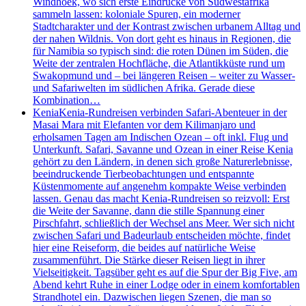
Windhoek, wo sich erste Eindrücke von Südwestafrika
sammeln lassen: koloniale Spuren, ein moderner
Stadtcharakter und der Kontrast zwischen urbanem Alltag und
der nahen Wildnis. Von dort geht es hinaus in Regionen, die
für Namibia so typisch sind: die roten Dünen im Süden, die
Weite der zentralen Hochfläche, die Atlantikküste rund um
Swakopmund und – bei längeren Reisen – weiter zu Wasser-
und Safariwelten im südlichen Afrika. Gerade diese
Kombination…
Kenia
Kenia-Rundreisen verbinden Safari-Abenteuer in der
Masai Mara mit Elefanten vor dem Kilimanjaro und
erholsamen Tagen am Indischen Ozean – oft inkl. Flug und
Unterkunft. Safari, Savanne und Ozean in einer Reise Kenia
gehört zu den Ländern, in denen sich große Naturerlebnisse,
beeindruckende Tierbeobachtungen und entspannte
Küstenmomente auf angenehm kompakte Weise verbinden
lassen. Genau das macht Kenia-Rundreisen so reizvoll: Erst
die Weite der Savanne, dann die stille Spannung einer
Pirschfahrt, schließlich der Wechsel ans Meer. Wer sich nicht
zwischen Safari und Badeurlaub entscheiden möchte, findet
hier eine Reiseform, die beides auf natürliche Weise
zusammenführt. Die Stärke dieser Reisen liegt in ihrer
Vielseitigkeit. Tagsüber geht es auf die Spur der Big Five, am
Abend kehrt Ruhe in einer Lodge oder in einem komfortablen
Strandhotel ein. Dazwischen liegen Szenen, die man so