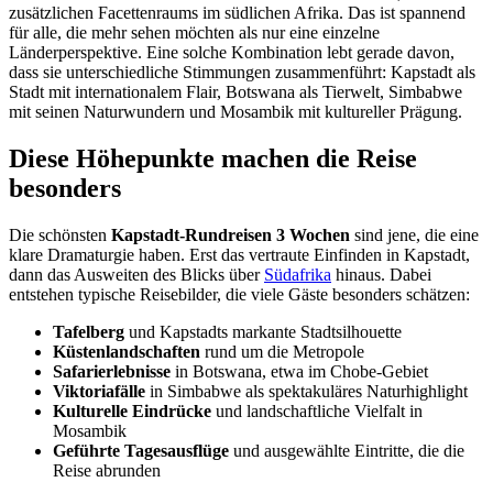
zusätzlichen Facettenraums im südlichen Afrika. Das ist spannend
für alle, die mehr sehen möchten als nur eine einzelne
Länderperspektive. Eine solche Kombination lebt gerade davon,
dass sie unterschiedliche Stimmungen zusammenführt: Kapstadt als
Stadt mit internationalem Flair, Botswana als Tierwelt, Simbabwe
mit seinen Naturwundern und Mosambik mit kultureller Prägung.
Diese Höhepunkte machen die Reise
besonders
Die schönsten
Kapstadt-Rundreisen 3 Wochen
sind jene, die eine
klare Dramaturgie haben. Erst das vertraute Einfinden in Kapstadt,
dann das Ausweiten des Blicks über
Südafrika
hinaus. Dabei
entstehen typische Reisebilder, die viele Gäste besonders schätzen:
Tafelberg
und Kapstadts markante Stadtsilhouette
Küstenlandschaften
rund um die Metropole
Safarierlebnisse
in Botswana, etwa im Chobe-Gebiet
Viktoriafälle
in Simbabwe als spektakuläres Naturhighlight
Kulturelle Eindrücke
und landschaftliche Vielfalt in
Mosambik
Geführte Tagesausflüge
und ausgewählte Eintritte, die die
Reise abrunden