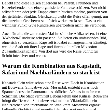
Beliebt sind diese Reisen außerdem bei Paaren, Freunden und
Einzelreisenden, die eine organisierte Fernreise schätzen. Wer nicht
selbst fahren oder jede Etappe einzeln buchen möchte, profitiert von
der geführten Struktur. Gleichzeitig bleibt die Reise offen genug, um
die einzelnen Orte bewusst auf sich wirken zu lassen. Das ist ein
wichtiger Punkt: Gute Rundreisen überfordern nicht, sie verbinden.
Auch für alle, die zum ersten Mal ins südliche Afrika reisen, ist eine
3-Wochen-Rundreise sehr passend. Sie liefert ein umfassendes Bild,
ohne sich zu verzetteln. Kapstadt ist dabei ein angenehmer Einstieg,
weil die Stadt mit ihrer Lage und ihrem kulturellen Mix sofort
Zugänglichkeit schafft. Von dort aus wird die Reise Schritt für
Schritt intensiver und weiter.
Warum die Kombination aus Kapstadt,
Safari und Nachbarländern so stark ist
Kapstadt allein wäre schon eine Reise wert. Doch in Kombination
mit Botswana, Simbabwe oder Mosambik entsteht etwas noch
Spannenderes: ein Panorama des südlichen Afrikas in mehreren
Schichten. Die Stadt vermittelt Lebensgefühl und Kulisse. Botswana
bringt die Tierwelt. Simbabwe setzt mit den Viktoriafällen ein
Naturzeichen von internationaler Strahlkraft. Mosambik ergänzt
kulturelle Eindrücke und erweitert den Horizont noch einmal.