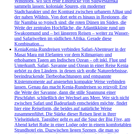
Windhoek, wo sich erste Eindrücke von Südwestafrika
sammeln lassen: koloniale Spuren, ein moderner
Stadtcharakter und der Kontrast zwischen urbanem Alltag und
der nahen Wildnis. Von dort geht es hinaus in Regionen, die
für Namibia so typisch sind: die roten Dünen im Süden, die
Weite der zentralen Hochfläche, die Atlantikküste rund um
Swakopmund und – bei längeren Reisen – weiter zu Wasser-
und Safariwelten im südlichen Afrika. Gerade diese
Kombination…
Kenia
Kenia-Rundreisen verbinden Safari-Abenteuer in der
Masai Mara mit Elefanten vor dem Kilimanjaro und
erholsamen Tagen am Indischen Ozean – oft inkl. Flug und
Unterkunft. Safari, Savanne und Ozean in einer Reise Kenia
gehört zu den Ländern, in denen sich große Naturerlebnisse,
beeindruckende Tierbeobachtungen und entspannte
Küstenmomente auf angenehm kompakte Weise verbinden
lassen. Genau das macht Kenia-Rundreisen so reizvoll: Erst
die Weite der Savanne, dann die stille Spannung einer
Pirschfahrt, schließlich der Wechsel ans Meer. Wer sich nicht
zwischen Safari und Badeurlaub entscheiden möchte, findet
hier eine Reiseform, die beides auf natürliche Weise
zusammenführt. Die Stärke dieser Reisen liegt in ihrer
Vielseitigkeit. Tagsüber geht es auf die Spur der Big Five, am
Abend kehrt Ruhe in einer Lodge oder in einem komfortablen
Strandhotel ein. Dazwischen liegen Szenen, die man so