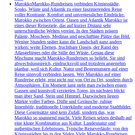
Marokko
Marokko-Rundreisen verbinden Königsstädte,
Souks, Wüste und Atlantik zu einer faszinierenden Reise
voller Kontraste, Komfort und unvergesslicher Eindrücke.
Marokko zwischen Orient, Oasen und Atlantik Marokko ist
eines dieser Reiseziele, das auf kurzer Distanz sehr
unterschiedliche Welten vereint. In den Städten prägen
Paläste, Moscheen, Medinas und geschäftige Plätze das Bild.
Wenige Stunden später kann die Landschaft ganz anders
wirken: weite Ebenen, fruchtbare Oasen, der Rand des
Atlasgebirges oder die Stille der Wüste. Genau diese
Mischung macht Marokko-Rundreisen so beliebt. Sie sind
abwechslungsreich, eindrucksvoll und trotzdem angenehm
planbar, weil sich Kultur, Natur und Begegnungen auf einer
Reise sinnvoll verbinden lassen. Wer Marokko auf einer
Rundreise erlebt, reist nicht nur von Ort zu Ort, sondern durch
Atmosphären. Ein Moment lang steht man zwischen engen
Gassen und kunstvoll verzierten Toren, im nächsten blickt
man über Sand, Stein und Himmel. Dazwischen liegen
Märkte voller Farben, Düfte und Geräusche, ruhige
Innenhöfe, traditionelle Unterkünfte und moderne Stadtbilder.
Diese Gegensätze sind kein Zufall, sondern das, was
Marokko so spannend macht. Viele Reisen setzen deshalb auf
eine kluge Kombination aus Kultur, Landesnatur und
authentischen Erlebnissen. Typische Reiseverläufe: von den
Königsstädten bis in den Süden Viele Marokko-Rundreisen