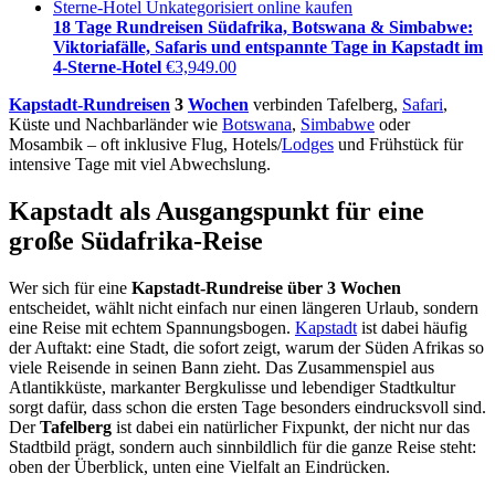
18 Tage Rundreisen Südafrika, Botswana & Simbabwe:
Viktoriafälle, Safaris und entspannte Tage in Kapstadt im
4-Sterne-Hotel
€
3,949.00
Kapstadt-Rundreisen
3
Wochen
verbinden Tafelberg,
Safari
,
Küste und Nachbarländer wie
Botswana
,
Simbabwe
oder
Mosambik – oft inklusive Flug, Hotels/
Lodges
und Frühstück für
intensive Tage mit viel Abwechslung.
Kapstadt als Ausgangspunkt für eine
große Südafrika-Reise
Wer sich für eine
Kapstadt-Rundreise über 3 Wochen
entscheidet, wählt nicht einfach nur einen längeren Urlaub, sondern
eine Reise mit echtem Spannungsbogen.
Kapstadt
ist dabei häufig
der Auftakt: eine Stadt, die sofort zeigt, warum der Süden Afrikas so
viele Reisende in seinen Bann zieht. Das Zusammenspiel aus
Atlantikküste, markanter Bergkulisse und lebendiger Stadtkultur
sorgt dafür, dass schon die ersten Tage besonders eindrucksvoll sind.
Der
Tafelberg
ist dabei ein natürlicher Fixpunkt, der nicht nur das
Stadtbild prägt, sondern auch sinnbildlich für die ganze Reise steht:
oben der Überblick, unten eine Vielfalt an Eindrücken.