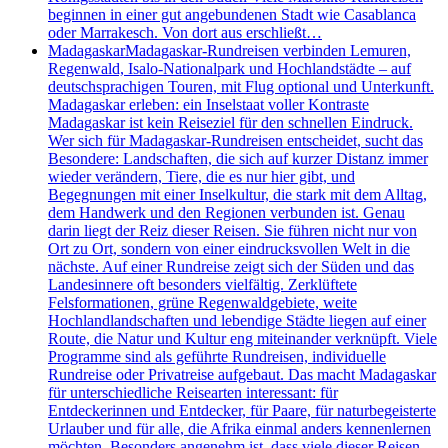
beginnen in einer gut angebundenen Stadt wie Casablanca
oder Marrakesch. Von dort aus erschließt…
Madagaskar
Madagaskar-Rundreisen verbinden Lemuren,
Regenwald, Isalo-Nationalpark und Hochlandstädte – auf
deutschsprachigen Touren, mit Flug optional und Unterkunft.
Madagaskar erleben: ein Inselstaat voller Kontraste
Madagaskar ist kein Reiseziel für den schnellen Eindruck.
Wer sich für Madagaskar-Rundreisen entscheidet, sucht das
Besondere: Landschaften, die sich auf kurzer Distanz immer
wieder verändern, Tiere, die es nur hier gibt, und
Begegnungen mit einer Inselkultur, die stark mit dem Alltag,
dem Handwerk und den Regionen verbunden ist. Genau
darin liegt der Reiz dieser Reisen. Sie führen nicht nur von
Ort zu Ort, sondern von einer eindrucksvollen Welt in die
nächste. Auf einer Rundreise zeigt sich der Süden und das
Landesinnere oft besonders vielfältig. Zerklüftete
Felsformationen, grüne Regenwaldgebiete, weite
Hochlandlandschaften und lebendige Städte liegen auf einer
Route, die Natur und Kultur eng miteinander verknüpft. Viele
Programme sind als geführte Rundreisen, individuelle
Rundreise oder Privatreise aufgebaut. Das macht Madagaskar
für unterschiedliche Reisearten interessant: für
Entdeckerinnen und Entdecker, für Paare, für naturbegeisterte
Urlauber und für alle, die Afrika einmal anders kennenlernen
möchten. Besonders angenehm ist, dass viele dieser Reisen