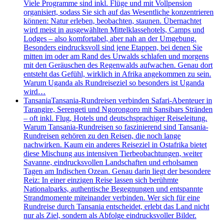
Viele Programme sind inkl. Flüge und mit Vollpension
organisiert, sodass Sie sich auf das Wesentliche konzentrieren
können: Natur erleben, beobachten, staunen. Übernachtet
wird meist in ausgewählten Mittelklassehotels, Camps und
Lodges – also komfortabel, aber nah an der Umgebung.
Besonders eindrucksvoll sind jene Etappen, bei denen Sie
mitten im oder am Rand des Urwalds schlafen und morgens
mit den Geräuschen des Regenwalds aufwachen. Genau dort
entsteht das Gefühl, wirklich in Afrika angekommen zu sein.
Warum Uganda als Rundreiseziel so besonders ist Uganda
wird…
Tansania
Tansania-Rundreisen verbinden Safari-Abenteuer in
Tarangire, Serengeti und Ngorongoro mit Sansibars Stränden
– oft inkl. Flug, Hotels und deutschsprachiger Reiseleitung.
Warum Tansania-Rundreisen so faszinierend sind Tansania-
Rundreisen gehören zu den Reisen, die noch lange
nachwirken. Kaum ein anderes Reiseziel in Ostafrika bietet
diese Mischung aus intensiven Tierbeobachtungen, weiter
Savanne, eindrucksvollen Landschaften und erholsamen
Tagen am Indischen Ozean. Genau darin liegt der besondere
Reiz: In einer einzigen Reise lassen sich berühmte
Nationalparks, authentische Begegnungen und entspannte
Strandmomente miteinander verbinden. Wer sich für eine
Rundreise durch Tansania entscheidet, erlebt das Land nicht
nur als Ziel, sondern als Abfolge eindrucksvoller Bilder.