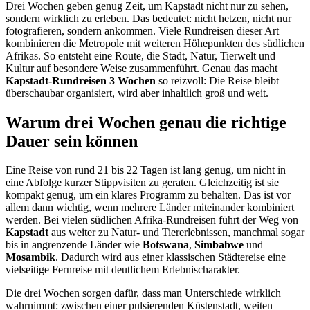
Drei Wochen geben genug Zeit, um Kapstadt nicht nur zu sehen,
sondern wirklich zu erleben. Das bedeutet: nicht hetzen, nicht nur
fotografieren, sondern ankommen. Viele Rundreisen dieser Art
kombinieren die Metropole mit weiteren Höhepunkten des südlichen
Afrikas. So entsteht eine Route, die Stadt, Natur, Tierwelt und
Kultur auf besondere Weise zusammenführt. Genau das macht
Kapstadt-Rundreisen 3 Wochen
so reizvoll: Die Reise bleibt
überschaubar organisiert, wird aber inhaltlich groß und weit.
Warum drei Wochen genau die richtige
Dauer sein können
Eine Reise von rund 21 bis 22 Tagen ist lang genug, um nicht in
eine Abfolge kurzer Stippvisiten zu geraten. Gleichzeitig ist sie
kompakt genug, um ein klares Programm zu behalten. Das ist vor
allem dann wichtig, wenn mehrere Länder miteinander kombiniert
werden. Bei vielen südlichen Afrika-Rundreisen führt der Weg von
Kapstadt
aus weiter zu Natur- und Tiererlebnissen, manchmal sogar
bis in angrenzende Länder wie
Botswana
,
Simbabwe
und
Mosambik
. Dadurch wird aus einer klassischen Städtereise eine
vielseitige Fernreise mit deutlichem Erlebnischarakter.
Die drei Wochen sorgen dafür, dass man Unterschiede wirklich
wahrnimmt: zwischen einer pulsierenden Küstenstadt, weiten