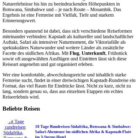
Naturerlebnisse bis hin zu beeindruckenden Höhepunkten in
Botswana, Simbabwe und – je nach Route – Mosambik. Das
Ergebnis ist eine Fernreise mit Vielfalt, Tiefe und starkem
Erinnerungswert.
Besonders spannend ist dabei, dass sich verschiedene Reiseformen
miteinander verbinden: Kapstadt als kultureller und landschaftlicher
Auftakt, Safari als intensiver Naturmoment, die Viktoriafälle als
spektakuläres Naturwunder und weitere Länder als zusätzliche
Facette des südlichen Afrikas. Mit
Flug
,
Unterkunft
, Frühstück
sowie oft ausgewählten Ausflügen und Eintritten lässt sich diese
Reiseart angenehm und gut organisiert erleben.
Wer eine komfortable, abwechslungsreiche und inhaltlich starke
Fernreise sucht, findet in einer dreiwöchigen Kapstadt-Rundreise ein
Format, das viel Raum für Eindrücke lässt. Nicht zu kurz, nicht zu
lang, sondern genau so, dass aus einzelnen Etappen ein echtes
Reiseerlebnis wird.
Beliebte Reisen
18 Tage Rundreisen Südafrika, Botswana & Simbabwe:
Safari-Abenteuer im südlichen Afrika & Kapstadt-Flair
im 3-Sterne-Hotel