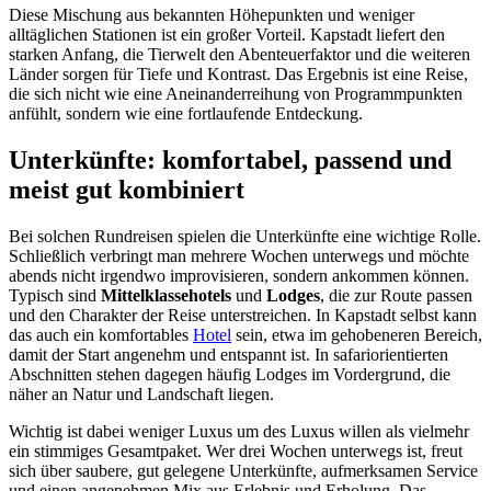
Diese Mischung aus bekannten Höhepunkten und weniger
alltäglichen Stationen ist ein großer Vorteil. Kapstadt liefert den
starken Anfang, die Tierwelt den Abenteuerfaktor und die weiteren
Länder sorgen für Tiefe und Kontrast. Das Ergebnis ist eine Reise,
die sich nicht wie eine Aneinanderreihung von Programmpunkten
anfühlt, sondern wie eine fortlaufende Entdeckung.
Unterkünfte: komfortabel, passend und
meist gut kombiniert
Bei solchen Rundreisen spielen die Unterkünfte eine wichtige Rolle.
Schließlich verbringt man mehrere Wochen unterwegs und möchte
abends nicht irgendwo improvisieren, sondern ankommen können.
Typisch sind
Mittelklassehotels
und
Lodges
, die zur Route passen
und den Charakter der Reise unterstreichen. In Kapstadt selbst kann
das auch ein komfortables
Hotel
sein, etwa im gehobeneren Bereich,
damit der Start angenehm und entspannt ist. In safariorientierten
Abschnitten stehen dagegen häufig Lodges im Vordergrund, die
näher an Natur und Landschaft liegen.
Wichtig ist dabei weniger Luxus um des Luxus willen als vielmehr
ein stimmiges Gesamtpaket. Wer drei Wochen unterwegs ist, freut
sich über saubere, gut gelegene Unterkünfte, aufmerksamen Service
und einen angenehmen Mix aus Erlebnis und Erholung. Das