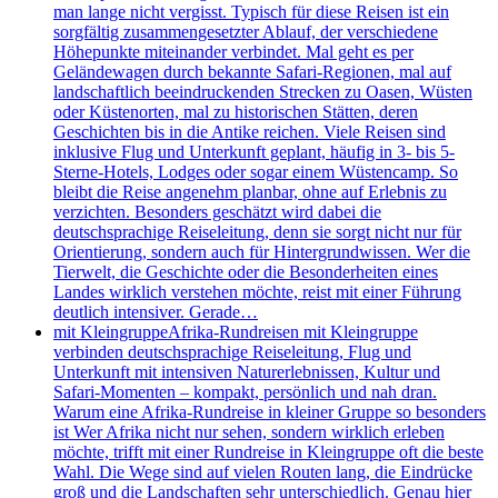
man lange nicht vergisst. Typisch für diese Reisen ist ein
sorgfältig zusammengesetzter Ablauf, der verschiedene
Höhepunkte miteinander verbindet. Mal geht es per
Geländewagen durch bekannte Safari-Regionen, mal auf
landschaftlich beeindruckenden Strecken zu Oasen, Wüsten
oder Küstenorten, mal zu historischen Stätten, deren
Geschichten bis in die Antike reichen. Viele Reisen sind
inklusive Flug und Unterkunft geplant, häufig in 3- bis 5-
Sterne-Hotels, Lodges oder sogar einem Wüstencamp. So
bleibt die Reise angenehm planbar, ohne auf Erlebnis zu
verzichten. Besonders geschätzt wird dabei die
deutschsprachige Reiseleitung, denn sie sorgt nicht nur für
Orientierung, sondern auch für Hintergrundwissen. Wer die
Tierwelt, die Geschichte oder die Besonderheiten eines
Landes wirklich verstehen möchte, reist mit einer Führung
deutlich intensiver. Gerade…
mit Kleingruppe
Afrika-Rundreisen mit Kleingruppe
verbinden deutschsprachige Reiseleitung, Flug und
Unterkunft mit intensiven Naturerlebnissen, Kultur und
Safari-Momenten – kompakt, persönlich und nah dran.
Warum eine Afrika-Rundreise in kleiner Gruppe so besonders
ist Wer Afrika nicht nur sehen, sondern wirklich erleben
möchte, trifft mit einer Rundreise in Kleingruppe oft die beste
Wahl. Die Wege sind auf vielen Routen lang, die Eindrücke
groß und die Landschaften sehr unterschiedlich. Genau hier