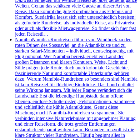
Dazwischen liegen nur wenige Reisetage, aber gefuehlt ganze
Welten. Genau das schätzen viele Gaeste an dieser Art von
Reise. Dazu kommt die gute Kombination aus Erlebnis und
Komfort. Suedafrika laesst sich sehr unterschiedlich bereisen:
als gefuehrte Rundreise, als individuelle Reise, als Privatreise
oder auch als flexible Mietwagenreise. So findet sich fuer fast
jeden Reisestil…
Namibia
Namibia-Rundreisen führen von Windhoek zu den
roten Dünen des Sossusvlei, an die Atlantikküste und zu
starken Safari-Momenten – individuell, deutschsprachig, mit
Flug optional. Wer Namibia bereist, erlebt ein Land der
großen Distanzen und klaren Konturen. Weite, Licht und
Stille prägen jede Route, doch auch koloniale Geschichte,
faszinierende Natur und komfortable Unterkünfte gehören
dazu. Warum Namibia-Rundreisen so besonders sind Namibia
ist kein Reiseziel für flüchtige Eindrücke. Das Land entfaltet
seine Wirkung langsam. Mit jeder Etappe verändert sich die
Landschaft: Erst die lebendige Hauptstadt, dann offene
Ebenen, endlose Schotterpisten, Felsformationen, Sandmeere
und schließlich die kühle Atlantikküste. Genau diese
Mischung macht Namibia-Rundreisen so spannend. Sie
verbinden intensive Naturerlebnisse mit angenehmer Planung
und einer Reiseform, die trotz großer Entfernungen
erstaunlich entspannt wirken kann. Besonders reizvoll ist die
klare Struktur vieler Rundreisen. Häufig beginnt alles in