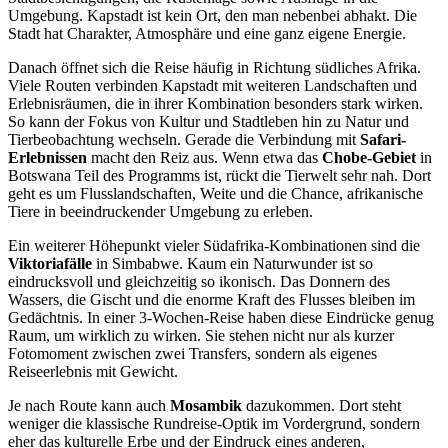
Umgebung. Kapstadt ist kein Ort, den man nebenbei abhakt. Die
Stadt hat Charakter, Atmosphäre und eine ganz eigene Energie.
Danach öffnet sich die Reise häufig in Richtung südliches Afrika.
Viele Routen verbinden Kapstadt mit weiteren Landschaften und
Erlebnisräumen, die in ihrer Kombination besonders stark wirken.
So kann der Fokus von Kultur und Stadtleben hin zu Natur und
Tierbeobachtung wechseln. Gerade die Verbindung mit
Safari-
Erlebnissen
macht den Reiz aus. Wenn etwa das
Chobe-Gebiet
in
Botswana Teil des Programms ist, rückt die Tierwelt sehr nah. Dort
geht es um Flusslandschaften, Weite und die Chance, afrikanische
Tiere in beeindruckender Umgebung zu erleben.
Ein weiterer Höhepunkt vieler Südafrika-Kombinationen sind die
Viktoriafälle
in Simbabwe. Kaum ein Naturwunder ist so
eindrucksvoll und gleichzeitig so ikonisch. Das Donnern des
Wassers, die Gischt und die enorme Kraft des Flusses bleiben im
Gedächtnis. In einer 3-Wochen-Reise haben diese Eindrücke genug
Raum, um wirklich zu wirken. Sie stehen nicht nur als kurzer
Fotomoment zwischen zwei Transfers, sondern als eigenes
Reiseerlebnis mit Gewicht.
Je nach Route kann auch
Mosambik
dazukommen. Dort steht
weniger die klassische Rundreise-Optik im Vordergrund, sondern
eher das kulturelle Erbe und der Eindruck eines anderen,