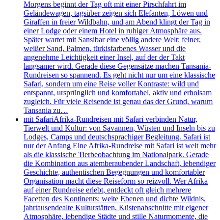
Morgens beginnt der Tag oft mit einer Pirschfahrt im
Geländewagen, tagsüber zeigen sich Elefanten, Löwen und
Giraffen in freier Wildbahn, und am Abend klingt der Tag in
einer Lodge oder einem Hotel in ruhiger Atmosphäre aus.
Später wartet mit Sansibar eine völlig andere Welt: feiner,
weißer Sand, Palmen, türkisfarbenes Wasser und die
angenehme Leichtigkeit einer Insel, auf der der Takt
langsamer wird. Gerade diese Gegensätze machen Tansania-
Rundreisen so spannend. Es geht nicht nur um eine klassische
Safari, sondern um eine Reise voller Kontraste: wild und
entspannt, ursprünglich und komfortabel, aktiv und erholsam
zugleich. Für viele Reisende ist genau das der Grund, warum
Tansania zu…
mit Safari
Afrika-Rundreisen mit Safari verbinden Natur,
Tierwelt und Kultur: von Savannen, Wüsten und Inseln bis zu
Lodges, Camps und deutschsprachiger Begleitung. Safari ist
nur der Anfang Eine Afrika-Rundreise mit Safari ist weit mehr
als die klassische Tierbeobachtung im Nationalpark. Gerade
die Kombination aus atemberaubender Landschaft, lebendiger
Geschichte, authentischen Begegnungen und komfortabler
Organisation macht diese Reiseform so reizvoll. Wer Afrika
auf einer Rundreise erlebt, entdeckt oft gleich mehrere
Facetten des Kontinents: weite Ebenen und dichte Wildnis,
jahrtausendealte Kulturstätten, Küstenabschnitte mit eigener
Atmosphäre, lebendige Städte und stille Naturmomente, die