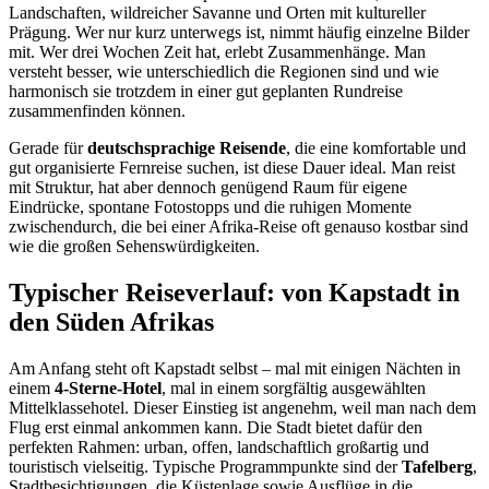
Landschaften, wildreicher Savanne und Orten mit kultureller
Prägung. Wer nur kurz unterwegs ist, nimmt häufig einzelne Bilder
mit. Wer drei Wochen Zeit hat, erlebt Zusammenhänge. Man
versteht besser, wie unterschiedlich die Regionen sind und wie
harmonisch sie trotzdem in einer gut geplanten Rundreise
zusammenfinden können.
Gerade für
deutschsprachige Reisende
, die eine komfortable und
gut organisierte Fernreise suchen, ist diese Dauer ideal. Man reist
mit Struktur, hat aber dennoch genügend Raum für eigene
Eindrücke, spontane Fotostopps und die ruhigen Momente
zwischendurch, die bei einer Afrika-Reise oft genauso kostbar sind
wie die großen Sehenswürdigkeiten.
Typischer Reiseverlauf: von Kapstadt in
den Süden Afrikas
Am Anfang steht oft Kapstadt selbst – mal mit einigen Nächten in
einem
4-Sterne-Hotel
, mal in einem sorgfältig ausgewählten
Mittelklassehotel. Dieser Einstieg ist angenehm, weil man nach dem
Flug erst einmal ankommen kann. Die Stadt bietet dafür den
perfekten Rahmen: urban, offen, landschaftlich großartig und
touristisch vielseitig. Typische Programmpunkte sind der
Tafelberg
,
Stadtbesichtigungen, die Küstenlage sowie Ausflüge in die