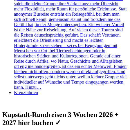
spielt die kleine Gruppe ihre Stärken aus: mehr Übersicht,
mehr Flexibilität, mehr Raum für persönliche Erlebnisse. Statt
anonymer Busreise entsteht ein Reisegefühl, bei dem man
sich schnell kennt, gemeinsam staunt und trotzdem nie das
Gefühl hat, in der Menge unterzugehen. Ein weiterer Vorteil
ist die Nähe zur Reiseleitung. Auf vielen dieser Touren sind
die Reisen deutschsprachig geführt. Das schafft Vertrauen,
erleichtert die Orientierung und macht es leichter,
Hintergründe zu verstehen – sei es bei Begegnungen mit
Menschen vor Ort, bei Tierbeobachtungen oder in
historischen Städten und Kulturregionen. Gerade auf einer
Reise durch Afrika, wo Natur, Geschichte und Alltagsleben
oft eng ineinandergreifen, ist das ein echter Mehrwert. Fragen
bleiben nicht offen, sondern werden direkt aufgegriffen. Und
selbst unterwegs geht nichts unter, weil in kleiner Gruppe viel
individueller auf Wünsche und Tempo eingegangen werden
kann. Hinzu…
Kreuzfahrten
Kapstadt-Rundreisen 3 Wochen 2026 +
2027 hier buchen ✓