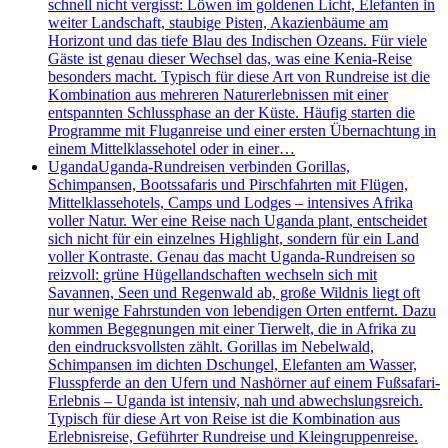
schnell nicht vergisst: Löwen im goldenen Licht, Elefanten in
weiter Landschaft, staubige Pisten, Akazienbäume am
Horizont und das tiefe Blau des Indischen Ozeans. Für viele
Gäste ist genau dieser Wechsel das, was eine Kenia-Reise
besonders macht. Typisch für diese Art von Rundreise ist die
Kombination aus mehreren Naturerlebnissen mit einer
entspannten Schlussphase an der Küste. Häufig starten die
Programme mit Fluganreise und einer ersten Übernachtung in
einem Mittelklassehotel oder in einer…
Uganda
Uganda-Rundreisen verbinden Gorillas,
Schimpansen, Bootssafaris und Pirschfahrten mit Flügen,
Mittelklassehotels, Camps und Lodges – intensives Afrika
voller Natur. Wer eine Reise nach Uganda plant, entscheidet
sich nicht für ein einzelnes Highlight, sondern für ein Land
voller Kontraste. Genau das macht Uganda-Rundreisen so
reizvoll: grüne Hügellandschaften wechseln sich mit
Savannen, Seen und Regenwald ab, große Wildnis liegt oft
nur wenige Fahrstunden von lebendigen Orten entfernt. Dazu
kommen Begegnungen mit einer Tierwelt, die in Afrika zu
den eindrucksvollsten zählt. Gorillas im Nebelwald,
Schimpansen im dichten Dschungel, Elefanten am Wasser,
Flusspferde an den Ufern und Nashörner auf einem Fußsafari-
Erlebnis – Uganda ist intensiv, nah und abwechslungsreich.
Typisch für diese Art von Reise ist die Kombination aus
Erlebnisreise, Geführter Rundreise und Kleingruppenreise.