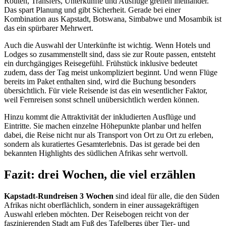
Routen, Transfers, Unterkünfte und Ausflüge greifen ineinander.
Das spart Planung und gibt Sicherheit. Gerade bei einer
Kombination aus Kapstadt, Botswana, Simbabwe und Mosambik ist
das ein spürbarer Mehrwert.
Auch die Auswahl der Unterkünfte ist wichtig. Wenn Hotels und
Lodges so zusammenstellt sind, dass sie zur Route passen, entsteht
ein durchgängiges Reisegefühl. Frühstück inklusive bedeutet
zudem, dass der Tag meist unkompliziert beginnt. Und wenn Flüge
bereits im Paket enthalten sind, wird die Buchung besonders
übersichtlich. Für viele Reisende ist das ein wesentlicher Faktor,
weil Fernreisen sonst schnell unübersichtlich werden können.
Hinzu kommt die Attraktivität der inkludierten Ausflüge und
Eintritte. Sie machen einzelne Höhepunkte planbar und helfen
dabei, die Reise nicht nur als Transport von Ort zu Ort zu erleben,
sondern als kuratiertes Gesamterlebnis. Das ist gerade bei den
bekannten Highlights des südlichen Afrikas sehr wertvoll.
Fazit: drei Wochen, die viel erzählen
Kapstadt-Rundreisen 3 Wochen
sind ideal für alle, die den Süden
Afrikas nicht oberflächlich, sondern in einer aussagekräftigen
Auswahl erleben möchten. Der Reisebogen reicht von der
faszinierenden Stadt am Fuß des Tafelbergs über Tier- und