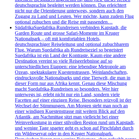
deutschsprachig begleitet werden können. Das erleichtert
nicht nur die Orientierung unterwegs, sondern auch den
Zugang zu Land und Leuten. Wer möchte, kann zudem Flug
optional zubuchen und die Reise mit passenden…
Südafrika
Suedafrika-Rundreisen verbinden Kapstadt, die
Garden Route und grosse Safari-Momente im Kruger
Nationalpark – oft mit komfortablen Hotels,
deutschsprachiger Reiseleitung und optional zubuchbarem
Flug. Warum Suedafrika als Rundreiseziel so begeistert
Suedafrika ist ein Land der Kontraste. Kaum eine andere
Destination vereint so viele Reiseerlebnisse auf so
unterschiedlichen Etappen: eine lebendige Metropole am
Ozean, spektakulaere Kuestenstrassen, Weinlandschaften,
eindrucksvolle Nationalparks und eine Tierwelt, die man in
dieser Form nur aus Afrika kennt. Genau diese Mischung
macht Suedafrika-Rundreisen so besonders. Wer hier
unterwegs ist, erlebt nicht nur ein Land, sondern viele
Facetten auf einer einzigen Reise. Besonders reizvoll ist der
Wechsel der Stimmungen. Am Morgen steht man noch an
einer windigen Kuestenstrasse mit weitem Blick auf den
Atlantik, am Nachmittag sitzt man vielleicht bei einer
Weinverkostung in einer stilvollen Region rund um Kapstadt,
und wenige Tage spaeter geht es schon auf Pirschfahrt durch
ein Wildreservat oder in den Kruger Nationalpark.