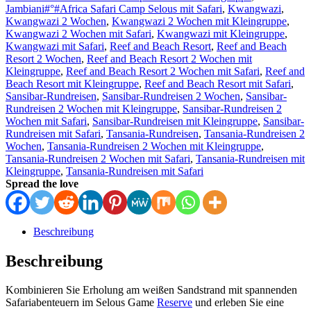
Jambiani#°#Africa Safari Camp Selous mit Safari
,
Kwangwazi
,
Kwangwazi 2 Wochen
,
Kwangwazi 2 Wochen mit Kleingruppe
,
Kwangwazi 2 Wochen mit Safari
,
Kwangwazi mit Kleingruppe
,
Kwangwazi mit Safari
,
Reef and Beach Resort
,
Reef and Beach
Resort 2 Wochen
,
Reef and Beach Resort 2 Wochen mit
Kleingruppe
,
Reef and Beach Resort 2 Wochen mit Safari
,
Reef and
Beach Resort mit Kleingruppe
,
Reef and Beach Resort mit Safari
,
Sansibar-Rundreisen
,
Sansibar-Rundreisen 2 Wochen
,
Sansibar-
Rundreisen 2 Wochen mit Kleingruppe
,
Sansibar-Rundreisen 2
Wochen mit Safari
,
Sansibar-Rundreisen mit Kleingruppe
,
Sansibar-
Rundreisen mit Safari
,
Tansania-Rundreisen
,
Tansania-Rundreisen 2
Wochen
,
Tansania-Rundreisen 2 Wochen mit Kleingruppe
,
Tansania-Rundreisen 2 Wochen mit Safari
,
Tansania-Rundreisen mit
Kleingruppe
,
Tansania-Rundreisen mit Safari
Spread the love
Beschreibung
Beschreibung
Kombinieren Sie Erholung am weißen Sandstrand mit spannenden
Safariabenteuern im Selous Game
Reserve
und erleben Sie eine