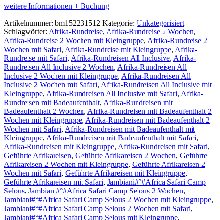
weitere Informationen + Buchung
Artikelnummer:
bm152231512
Kategorie:
Unkategorisiert
Schlagwörter:
Afrika-Rundreise
,
Afrika-Rundreise 2 Wochen
,
Afrika-Rundreise 2 Wochen mit Kleingruppe
,
Afrika-Rundreise 2
Wochen mit Safari
,
Afrika-Rundreise mit Kleingruppe
,
Afrika-
Rundreise mit Safari
,
Afrika-Rundreisen All Inclusive
,
Afrika-
Rundreisen All Inclusive 2 Wochen
,
Afrika-Rundreisen All
Inclusive 2 Wochen mit Kleingruppe
,
Afrika-Rundreisen All
Inclusive 2 Wochen mit Safari
,
Afrika-Rundreisen All Inclusive mit
Kleingruppe
,
Afrika-Rundreisen All Inclusive mit Safari
,
Afrika-
Rundreisen mit Badeaufenthalt
,
Afrika-Rundreisen mit
Badeaufenthalt 2 Wochen
,
Afrika-Rundreisen mit Badeaufenthalt 2
Wochen mit Kleingruppe
,
Afrika-Rundreisen mit Badeaufenthalt 2
Wochen mit Safari
,
Afrika-Rundreisen mit Badeaufenthalt mit
Kleingruppe
,
Afrika-Rundreisen mit Badeaufenthalt mit Safari
,
Afrika-Rundreisen mit Kleingruppe
,
Afrika-Rundreisen mit Safari
,
Geführte Afrikareisen
,
Geführte Afrikareisen 2 Wochen
,
Geführte
Afrikareisen 2 Wochen mit Kleingruppe
,
Geführte Afrikareisen 2
Wochen mit Safari
,
Geführte Afrikareisen mit Kleingruppe
,
Geführte Afrikareisen mit Safari
,
Jambiani#°#Africa Safari Camp
Selous
,
Jambiani#°#Africa Safari Camp Selous 2 Wochen
,
Jambiani#°#Africa Safari Camp Selous 2 Wochen mit Kleingruppe
,
Jambiani#°#Africa Safari Camp Selous 2 Wochen mit Safari
,
Jambiani#°#Africa Safari Camp Selous mit Kleingruppe
,