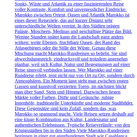
Souks, Wüste und Atlantik zu einer faszinierenden Reise
voller Kontraste, Komfort und unvergesslicher Eindrücke.
Marokko zwischen Orient, Oasen und Atlantik Marokko ist
eines dieser Reiseziele, das auf kurzer Distanz sehr
unterschiedliche Welten vereint. In den Städten prägen
Paläste, Moscheen, Medinas und geschäftige Plätze das Bild.
Wenige Stunden später kann die Landschaft ganz anders
wirken: weite Ebenen, fruchtbare Oasen, der Rand des
Atlasgebirges oder die Stille der Wüste. Genau diese
Mischung macht Marokko-Rundreisen so beliebt. Sie sind
abwechslungsreich, eindrucksvoll und trotzdem angenehm
planbar, weil sich Kultur, Natur und Begegnungen auf einer
Reise sinnvoll verbinden lassen. Wer Marokko auf einer
Rundreise erlebt, reist nicht nur von Ort zu Ort, sondern durch
Atmosphären. Ein Moment lang steht man zwischen engen
Gassen und kunstvoll verzierten Toren, im nächsten blickt
man über Sand, Stein und Himmel. Dazwischen liegen
Märkte voller Farben, Düfte und Geräusche, ruhige
Innenhöfe, traditionelle Unterkünfte und moderne Stadtbilder.
Diese Gegensätze sind kein Zufall, sondern das, was
Marokko so spannend macht. Viele Reisen setzen deshalb auf
eine kluge Kombination aus Kultur, Landesnatur und
authentischen Erlebnissen. Typische Reiseverläufe: von den
Königsstädten bis in den Süden Viele Marokko-Rundreisen
beginnen in einer gut angebundenen Stadt wie Casablanca