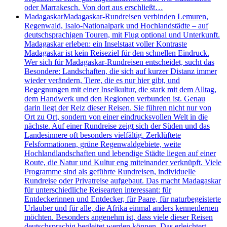
oder Marrakesch. Von dort aus erschließt…
Madagaskar
Madagaskar-Rundreisen verbinden Lemuren,
Regenwald, Isalo-Nationalpark und Hochlandstädte – auf
deutschsprachigen Touren, mit Flug optional und Unterkunft.
Madagaskar erleben: ein Inselstaat voller Kontraste
Madagaskar ist kein Reiseziel für den schnellen Eindruck.
Wer sich für Madagaskar-Rundreisen entscheidet, sucht das
Besondere: Landschaften, die sich auf kurzer Distanz immer
wieder verändern, Tiere, die es nur hier gibt, und
Begegnungen mit einer Inselkultur, die stark mit dem Alltag,
dem Handwerk und den Regionen verbunden ist. Genau
darin liegt der Reiz dieser Reisen. Sie führen nicht nur von
Ort zu Ort, sondern von einer eindrucksvollen Welt in die
nächste. Auf einer Rundreise zeigt sich der Süden und das
Landesinnere oft besonders vielfältig. Zerklüftete
Felsformationen, grüne Regenwaldgebiete, weite
Hochlandlandschaften und lebendige Städte liegen auf einer
Route, die Natur und Kultur eng miteinander verknüpft. Viele
Programme sind als geführte Rundreisen, individuelle
Rundreise oder Privatreise aufgebaut. Das macht Madagaskar
für unterschiedliche Reisearten interessant: für
Entdeckerinnen und Entdecker, für Paare, für naturbegeisterte
Urlauber und für alle, die Afrika einmal anders kennenlernen
möchten. Besonders angenehm ist, dass viele dieser Reisen
deutschsprachig begleitet werden können. Das erleichtert