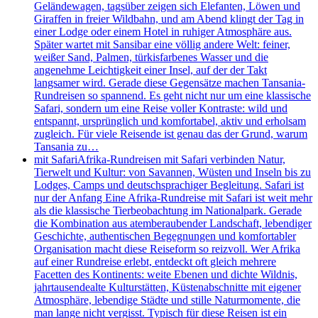
Geländewagen, tagsüber zeigen sich Elefanten, Löwen und
Giraffen in freier Wildbahn, und am Abend klingt der Tag in
einer Lodge oder einem Hotel in ruhiger Atmosphäre aus.
Später wartet mit Sansibar eine völlig andere Welt: feiner,
weißer Sand, Palmen, türkisfarbenes Wasser und die
angenehme Leichtigkeit einer Insel, auf der der Takt
langsamer wird. Gerade diese Gegensätze machen Tansania-
Rundreisen so spannend. Es geht nicht nur um eine klassische
Safari, sondern um eine Reise voller Kontraste: wild und
entspannt, ursprünglich und komfortabel, aktiv und erholsam
zugleich. Für viele Reisende ist genau das der Grund, warum
Tansania zu…
mit Safari
Afrika-Rundreisen mit Safari verbinden Natur,
Tierwelt und Kultur: von Savannen, Wüsten und Inseln bis zu
Lodges, Camps und deutschsprachiger Begleitung. Safari ist
nur der Anfang Eine Afrika-Rundreise mit Safari ist weit mehr
als die klassische Tierbeobachtung im Nationalpark. Gerade
die Kombination aus atemberaubender Landschaft, lebendiger
Geschichte, authentischen Begegnungen und komfortabler
Organisation macht diese Reiseform so reizvoll. Wer Afrika
auf einer Rundreise erlebt, entdeckt oft gleich mehrere
Facetten des Kontinents: weite Ebenen und dichte Wildnis,
jahrtausendealte Kulturstätten, Küstenabschnitte mit eigener
Atmosphäre, lebendige Städte und stille Naturmomente, die
man lange nicht vergisst. Typisch für diese Reisen ist ein