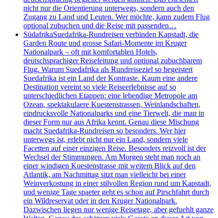
nicht nur die Orientierung unterwegs, sondern auch den
Zugang zu Land und Leuten. Wer möchte, kann zudem Flug
optional zubuchen und die Reise mit passenden…
Südafrika
Suedafrika-Rundreisen verbinden Kapstadt, die
Garden Route und grosse Safari-Momente im Kruger
Nationalpark – oft mit komfortablen Hotels,
deutschsprachiger Reiseleitung und optional zubuchbarem
Flug. Warum Suedafrika als Rundreiseziel so begeistert
Suedafrika ist ein Land der Kontraste. Kaum eine andere
Destination vereint so viele Reiseerlebnisse auf so
unterschiedlichen Etappen: eine lebendige Metropole am
Ozean, spektakulaere Kuestenstrassen, Weinlandschaften,
eindrucksvolle Nationalparks und eine Tierwelt, die man in
dieser Form nur aus Afrika kennt. Genau diese Mischung
macht Suedafrika-Rundreisen so besonders. Wer hier
unterwegs ist, erlebt nicht nur ein Land, sondern viele
Facetten auf einer einzigen Reise. Besonders reizvoll ist der
Wechsel der Stimmungen. Am Morgen steht man noch an
einer windigen Kuestenstrasse mit weitem Blick auf den
Atlantik, am Nachmittag sitzt man vielleicht bei einer
Weinverkostung in einer stilvollen Region rund um Kapstadt,
und wenige Tage spaeter geht es schon auf Pirschfahrt durch
ein Wildreservat oder in den Kruger Nationalpark.
Dazwischen liegen nur wenige Reisetage, aber gefuehlt ganze