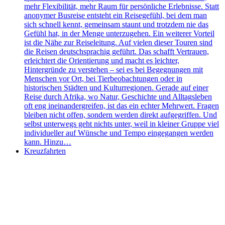
mehr Flexibilität, mehr Raum für persönliche Erlebnisse. Statt
anonymer Busreise entsteht ein Reisegefühl, bei dem man
sich schnell kennt, gemeinsam staunt und trotzdem nie das
Gefühl hat, in der Menge unterzugehen. Ein weiterer Vorteil
ist die Nähe zur Reiseleitung. Auf vielen dieser Touren sind
die Reisen deutschsprachig geführt. Das schafft Vertrauen,
erleichtert die Orientierung und macht es leichter,
Hintergründe zu verstehen – sei es bei Begegnungen mit
Menschen vor Ort, bei Tierbeobachtungen oder in
historischen Städten und Kulturregionen. Gerade auf einer
Reise durch Afrika, wo Natur, Geschichte und Alltagsleben
oft eng ineinandergreifen, ist das ein echter Mehrwert. Fragen
bleiben nicht offen, sondern werden direkt aufgegriffen. Und
selbst unterwegs geht nichts unter, weil in kleiner Gruppe viel
individueller auf Wünsche und Tempo eingegangen werden
kann. Hinzu…
Kreuzfahrten
Das könnte Sie interessieren: