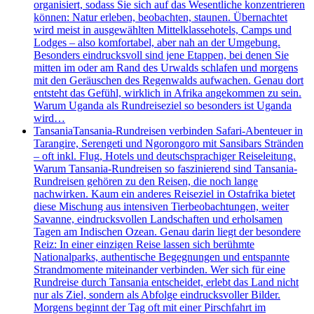
organisiert, sodass Sie sich auf das Wesentliche konzentrieren
können: Natur erleben, beobachten, staunen. Übernachtet
wird meist in ausgewählten Mittelklassehotels, Camps und
Lodges – also komfortabel, aber nah an der Umgebung.
Besonders eindrucksvoll sind jene Etappen, bei denen Sie
mitten im oder am Rand des Urwalds schlafen und morgens
mit den Geräuschen des Regenwalds aufwachen. Genau dort
entsteht das Gefühl, wirklich in Afrika angekommen zu sein.
Warum Uganda als Rundreiseziel so besonders ist Uganda
wird…
Tansania
Tansania-Rundreisen verbinden Safari-Abenteuer in
Tarangire, Serengeti und Ngorongoro mit Sansibars Stränden
– oft inkl. Flug, Hotels und deutschsprachiger Reiseleitung.
Warum Tansania-Rundreisen so faszinierend sind Tansania-
Rundreisen gehören zu den Reisen, die noch lange
nachwirken. Kaum ein anderes Reiseziel in Ostafrika bietet
diese Mischung aus intensiven Tierbeobachtungen, weiter
Savanne, eindrucksvollen Landschaften und erholsamen
Tagen am Indischen Ozean. Genau darin liegt der besondere
Reiz: In einer einzigen Reise lassen sich berühmte
Nationalparks, authentische Begegnungen und entspannte
Strandmomente miteinander verbinden. Wer sich für eine
Rundreise durch Tansania entscheidet, erlebt das Land nicht
nur als Ziel, sondern als Abfolge eindrucksvoller Bilder.
Morgens beginnt der Tag oft mit einer Pirschfahrt im