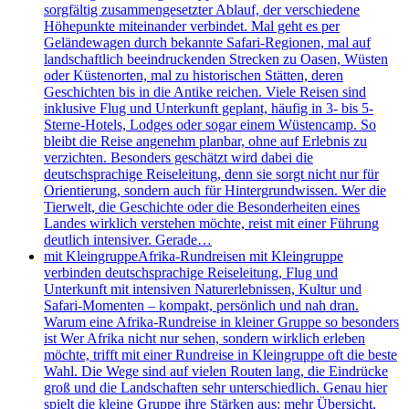
sorgfältig zusammengesetzter Ablauf, der verschiedene
Höhepunkte miteinander verbindet. Mal geht es per
Geländewagen durch bekannte Safari-Regionen, mal auf
landschaftlich beeindruckenden Strecken zu Oasen, Wüsten
oder Küstenorten, mal zu historischen Stätten, deren
Geschichten bis in die Antike reichen. Viele Reisen sind
inklusive Flug und Unterkunft geplant, häufig in 3- bis 5-
Sterne-Hotels, Lodges oder sogar einem Wüstencamp. So
bleibt die Reise angenehm planbar, ohne auf Erlebnis zu
verzichten. Besonders geschätzt wird dabei die
deutschsprachige Reiseleitung, denn sie sorgt nicht nur für
Orientierung, sondern auch für Hintergrundwissen. Wer die
Tierwelt, die Geschichte oder die Besonderheiten eines
Landes wirklich verstehen möchte, reist mit einer Führung
deutlich intensiver. Gerade…
mit Kleingruppe
Afrika-Rundreisen mit Kleingruppe
verbinden deutschsprachige Reiseleitung, Flug und
Unterkunft mit intensiven Naturerlebnissen, Kultur und
Safari-Momenten – kompakt, persönlich und nah dran.
Warum eine Afrika-Rundreise in kleiner Gruppe so besonders
ist Wer Afrika nicht nur sehen, sondern wirklich erleben
möchte, trifft mit einer Rundreise in Kleingruppe oft die beste
Wahl. Die Wege sind auf vielen Routen lang, die Eindrücke
groß und die Landschaften sehr unterschiedlich. Genau hier
spielt die kleine Gruppe ihre Stärken aus: mehr Übersicht,