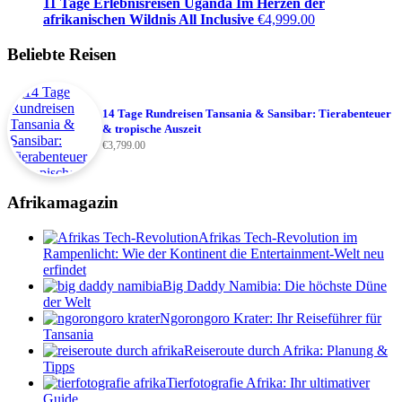
11 Tage Erlebnisreisen Uganda Im Herzen der
afrikanischen Wildnis All Inclusive
€
4,999.00
Beliebte Reisen
14 Tage Rundreisen Tansania & Sansibar: Tierabenteuer
& tropische Auszeit
€
3,799.00
Afrikamagazin
Afrikas Tech-Revolution im
Rampenlicht: Wie der Kontinent die Entertainment-Welt neu
erfindet
Big Daddy Namibia: Die höchste Düne
der Welt
Ngorongoro Krater: Ihr Reiseführer für
Tansania
Reiseroute durch Afrika: Planung &
Tipps
Tierfotografie Afrika: Ihr ultimativer
Guide