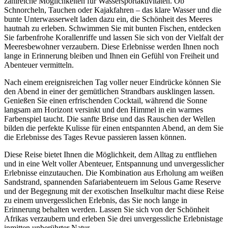
zahlreiche Möglichkeiten für Wassersportaktivitäten. Ob
Schnorcheln, Tauchen oder Kajakfahren – das klare Wasser und die
bunte Unterwasserwelt laden dazu ein, die Schönheit des Meeres
hautnah zu erleben. Schwimmen Sie mit bunten Fischen, entdecken
Sie farbenfrohe Korallenriffe und lassen Sie sich von der Vielfalt der
Meeresbewohner verzaubern. Diese Erlebnisse werden Ihnen noch
lange in Erinnerung bleiben und Ihnen ein Gefühl von Freiheit und
Abenteuer vermitteln.
Nach einem ereignisreichen Tag voller neuer Eindrücke können Sie
den Abend in einer der gemütlichen Strandbars ausklingen lassen.
Genießen Sie einen erfrischenden Cocktail, während die Sonne
langsam am Horizont versinkt und den Himmel in ein warmes
Farbenspiel taucht. Die sanfte Brise und das Rauschen der Wellen
bilden die perfekte Kulisse für einen entspannten Abend, an dem Sie
die Erlebnisse des Tages Revue passieren lassen können.
Diese Reise bietet Ihnen die Möglichkeit, dem Alltag zu entfliehen
und in eine Welt voller Abenteuer, Entspannung und unvergesslicher
Erlebnisse einzutauchen. Die Kombination aus Erholung am weißen
Sandstrand, spannenden Safariabenteuern im Selous Game Reserve
und der Begegnung mit der exotischen Inselkultur macht diese Reise
zu einem unvergesslichen Erlebnis, das Sie noch lange in
Erinnerung behalten werden. Lassen Sie sich von der Schönheit
Afrikas verzaubern und erleben Sie drei unvergessliche Erlebnistage
inmitten unberührter Natur.