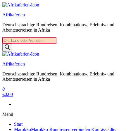
Zum
Inhalt
Afrikaferien
springen
Deutschsprachige Rundreisen, Kombinations-, Erlebnis- und
Abenteuerreisen in Afrika
Products
search
Afrikaferien
Deutschsprachige Rundreisen, Kombinations-, Erlebnis- und
Abenteuerreisen in Afrika
0
€0.00
Menü
Start
Marokko
Marokko-Rundreisen verbinden Königsstädte,