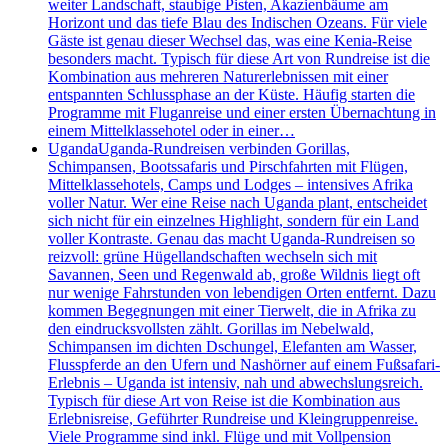
weiter Landschaft, staubige Pisten, Akazienbäume am
Horizont und das tiefe Blau des Indischen Ozeans. Für viele
Gäste ist genau dieser Wechsel das, was eine Kenia-Reise
besonders macht. Typisch für diese Art von Rundreise ist die
Kombination aus mehreren Naturerlebnissen mit einer
entspannten Schlussphase an der Küste. Häufig starten die
Programme mit Fluganreise und einer ersten Übernachtung in
einem Mittelklassehotel oder in einer…
Uganda
Uganda-Rundreisen verbinden Gorillas,
Schimpansen, Bootssafaris und Pirschfahrten mit Flügen,
Mittelklassehotels, Camps und Lodges – intensives Afrika
voller Natur. Wer eine Reise nach Uganda plant, entscheidet
sich nicht für ein einzelnes Highlight, sondern für ein Land
voller Kontraste. Genau das macht Uganda-Rundreisen so
reizvoll: grüne Hügellandschaften wechseln sich mit
Savannen, Seen und Regenwald ab, große Wildnis liegt oft
nur wenige Fahrstunden von lebendigen Orten entfernt. Dazu
kommen Begegnungen mit einer Tierwelt, die in Afrika zu
den eindrucksvollsten zählt. Gorillas im Nebelwald,
Schimpansen im dichten Dschungel, Elefanten am Wasser,
Flusspferde an den Ufern und Nashörner auf einem Fußsafari-
Erlebnis – Uganda ist intensiv, nah und abwechslungsreich.
Typisch für diese Art von Reise ist die Kombination aus
Erlebnisreise, Geführter Rundreise und Kleingruppenreise.
Viele Programme sind inkl. Flüge und mit Vollpension