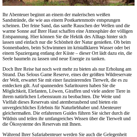
Ihr Abenteuer beginnt an einem der malerischen weißen
Sandstrände, die wie aus einem Postkartenmotiv entsprungen
scheinen. Der feine Sand, das sanfte Rauschen der Wellen und die
warme Sonne auf Ihrer Haut schaffen eine Atmosphäre der völligen
Entspannung. Hier können Sie die Hektik des Alltags hinter sich
lassen und einfach nur die Schönheit der Natur genießen. Ob beim
Sonnenbaden, beim Schwimmen im kristallklaren Wasser oder bei
einem Spaziergang entlang der Küste – dieser Ort lädt dazu ein, die
Seele baumeln zu lassen und neue Energie zu tanken.
Doch Ihre Reise hat noch weit mehr zu bieten als nur Erholung am
Strand. Das Selous Game Reserve, eines der größten Wildreservate
der Welt, erwartet Sie mit einer faszinierenden Tierwelt, die es zu
entdecken gilt. Auf spannenden Safaritouren haben Sie die
Möglichkeit, Elefanten, Löwen, Giraffen und viele andere Tiere in
ihrem natürlichen Lebensraum zu beobachten. Die Weite und
Vielfalt dieses Reservats sind atemberaubend und bieten ein
unvergleichliches Erlebnis für Naturliebhaber und Abenteurer
gleichermaßen. Die erfahrenen Guides führen Sie sicher durch die
Wildnis und teilen ihr umfangreiches Wissen über die Tierwelt und
die Ökosysteme des Reservats mit Ihnen.
Während Ihrer Safariabenteuer werden Sie auch die Gelegenheit