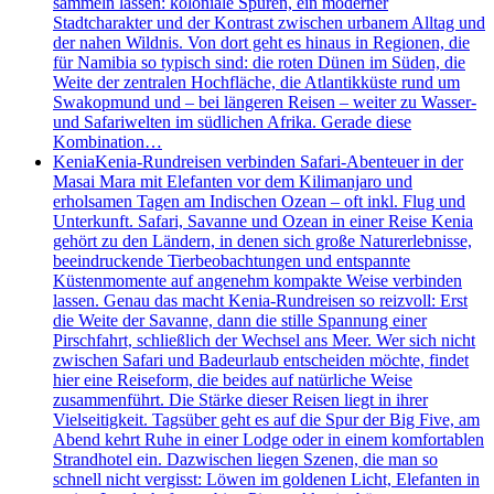
sammeln lassen: koloniale Spuren, ein moderner
Stadtcharakter und der Kontrast zwischen urbanem Alltag und
der nahen Wildnis. Von dort geht es hinaus in Regionen, die
für Namibia so typisch sind: die roten Dünen im Süden, die
Weite der zentralen Hochfläche, die Atlantikküste rund um
Swakopmund und – bei längeren Reisen – weiter zu Wasser-
und Safariwelten im südlichen Afrika. Gerade diese
Kombination…
Kenia
Kenia-Rundreisen verbinden Safari-Abenteuer in der
Masai Mara mit Elefanten vor dem Kilimanjaro und
erholsamen Tagen am Indischen Ozean – oft inkl. Flug und
Unterkunft. Safari, Savanne und Ozean in einer Reise Kenia
gehört zu den Ländern, in denen sich große Naturerlebnisse,
beeindruckende Tierbeobachtungen und entspannte
Küstenmomente auf angenehm kompakte Weise verbinden
lassen. Genau das macht Kenia-Rundreisen so reizvoll: Erst
die Weite der Savanne, dann die stille Spannung einer
Pirschfahrt, schließlich der Wechsel ans Meer. Wer sich nicht
zwischen Safari und Badeurlaub entscheiden möchte, findet
hier eine Reiseform, die beides auf natürliche Weise
zusammenführt. Die Stärke dieser Reisen liegt in ihrer
Vielseitigkeit. Tagsüber geht es auf die Spur der Big Five, am
Abend kehrt Ruhe in einer Lodge oder in einem komfortablen
Strandhotel ein. Dazwischen liegen Szenen, die man so
schnell nicht vergisst: Löwen im goldenen Licht, Elefanten in