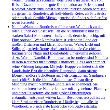
Welten. Genau das schätzen viele Gaeste an dieser Art von
Reise. Dazu kommt die gute Kombination aus Erlebnis und
Komfort. Suedafrika laesst sich sehr unterschiedlich bereisen:
als gefuehrte Rundreise, als individuelle Reise, als Privatreise
oder auch als flexible Mietwagenreise. So findet sich fuer fast
jeden Reisestil…
Namibia
Namibia-Rundreisen führen von Windhoek zu den
roten Dünen des Sossusvlei, an die Atlantikküste und zu
starken Safari-Momenten – individuell, deutschsprachig, mit
Flug optional. Wer Namibia bereist, erlebt ein Land der
großen Distanzen und klaren Konturen. Weite, Licht und
Stille prägen jede Route, doch auch koloniale Geschichte,
faszinierende Natur und komfortable Unterkünfte gehören
dazu. Warum Namibia-Rundreisen so besonders sind Namibia
ist kein Reiseziel für flüchtige Eindrücke. Das Land entfaltet
seine Wirkung langsam. Mit jeder Etappe verändert sich die
Landschaft: Erst die lebendige Hauptstadt, dann offene
Ebenen, endlose Schotterpisten, Felsformationen, Sandmeere
und schließlich die kühle Atlantikküste. Genau diese
Mischung macht Namibia-Rundreisen so spannend. Sie
verbinden intensive Naturerlebnisse mit angenehmer Planung
und einer Reiseform, die trotz großer Entfernungen
erstaunlich entspannt wirken kann. Besonders reizvoll ist die
klare Struktur vieler Rundreisen. Häufig beginnt alles in
Windhoek, wo sich erste Eindrücke von Südwestafrika