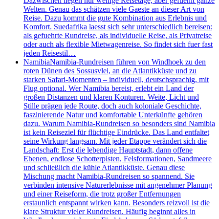
Dazwischen liegen nur wenige Reisetage, aber gefuehlt ganze
Welten. Genau das schätzen viele Gaeste an dieser Art von
Reise. Dazu kommt die gute Kombination aus Erlebnis und
Komfort. Suedafrika laesst sich sehr unterschiedlich bereisen:
als gefuehrte Rundreise, als individuelle Reise, als Privatreise
oder auch als flexible Mietwagenreise. So findet sich fuer fast
jeden Reisestil…
Namibia
Namibia-Rundreisen führen von Windhoek zu den
roten Dünen des Sossusvlei, an die Atlantikküste und zu
starken Safari-Momenten – individuell, deutschsprachig, mit
Flug optional. Wer Namibia bereist, erlebt ein Land der
großen Distanzen und klaren Konturen. Weite, Licht und
Stille prägen jede Route, doch auch koloniale Geschichte,
faszinierende Natur und komfortable Unterkünfte gehören
dazu. Warum Namibia-Rundreisen so besonders sind Namibia
ist kein Reiseziel für flüchtige Eindrücke. Das Land entfaltet
seine Wirkung langsam. Mit jeder Etappe verändert sich die
Landschaft: Erst die lebendige Hauptstadt, dann offene
Ebenen, endlose Schotterpisten, Felsformationen, Sandmeere
und schließlich die kühle Atlantikküste. Genau diese
Mischung macht Namibia-Rundreisen so spannend. Sie
verbinden intensive Naturerlebnisse mit angenehmer Planung
und einer Reiseform, die trotz großer Entfernungen
erstaunlich entspannt wirken kann. Besonders reizvoll ist die
klare Struktur vieler Rundreisen. Häufig beginnt alles in