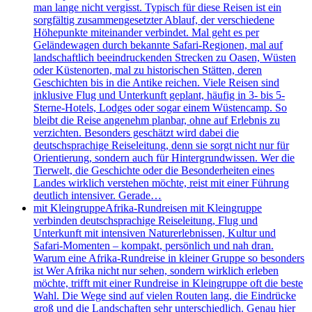
man lange nicht vergisst. Typisch für diese Reisen ist ein
sorgfältig zusammengesetzter Ablauf, der verschiedene
Höhepunkte miteinander verbindet. Mal geht es per
Geländewagen durch bekannte Safari-Regionen, mal auf
landschaftlich beeindruckenden Strecken zu Oasen, Wüsten
oder Küstenorten, mal zu historischen Stätten, deren
Geschichten bis in die Antike reichen. Viele Reisen sind
inklusive Flug und Unterkunft geplant, häufig in 3- bis 5-
Sterne-Hotels, Lodges oder sogar einem Wüstencamp. So
bleibt die Reise angenehm planbar, ohne auf Erlebnis zu
verzichten. Besonders geschätzt wird dabei die
deutschsprachige Reiseleitung, denn sie sorgt nicht nur für
Orientierung, sondern auch für Hintergrundwissen. Wer die
Tierwelt, die Geschichte oder die Besonderheiten eines
Landes wirklich verstehen möchte, reist mit einer Führung
deutlich intensiver. Gerade…
mit Kleingruppe
Afrika-Rundreisen mit Kleingruppe
verbinden deutschsprachige Reiseleitung, Flug und
Unterkunft mit intensiven Naturerlebnissen, Kultur und
Safari-Momenten – kompakt, persönlich und nah dran.
Warum eine Afrika-Rundreise in kleiner Gruppe so besonders
ist Wer Afrika nicht nur sehen, sondern wirklich erleben
möchte, trifft mit einer Rundreise in Kleingruppe oft die beste
Wahl. Die Wege sind auf vielen Routen lang, die Eindrücke
groß und die Landschaften sehr unterschiedlich. Genau hier