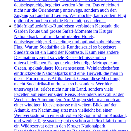
deutschsprachig begleitet werden können. Das erleichtert
nicht nur die Orientierung unterwegs, sondern auch den
Zugang zu Land und Leuten. Wer möchte, kann zudem Flug
optional zubuchen und die Reise mit passenden…
Südafrika
Suedafrika-Rundreisen verbinden Kapstadt, die
Garden Route und grosse Safari-Momente im Kruger
Nationalpark – oft mit komfortablen Hotels,
deutschsprachiger Reiseleitung und optional zubuchbarem
Flug. Warum Suedafrika als Rundreiseziel so begeistert
Suedafrika ist ein Land der Kontraste. Kaum eine andere
Destination vereint so viele Reiseerlebnisse auf so
unterschiedlichen Etappen: eine lebendige Metropole am
Ozean, spektakulaere Kuestenstrassen, Weinlandschaften,
eindrucksvolle Nationalparks und eine Tierwelt, die man in
dieser Form nur aus Afrika kennt. Genau diese Mischung
macht Suedafrika-Rundreisen so besonders. Wer hier
unterwegs ist, erlebt nicht nur ein Land, sondern viele
Facetten auf einer einzigen Reise. Besonders reizvoll ist der
Wechsel der Stimmungen. Am Morgen steht man noch an
einer windigen Kuestenstrasse mit weitem Blick auf den
Atlantik, am Nachmittag sitzt man vielleicht bei einer
Weinverkostung in einer stilvollen Region rund um Kapstadt,
und wenige Tage spaeter geht es schon auf Pirschfahrt durch
ein Wildreservat oder in den Kruger Nationalpark.