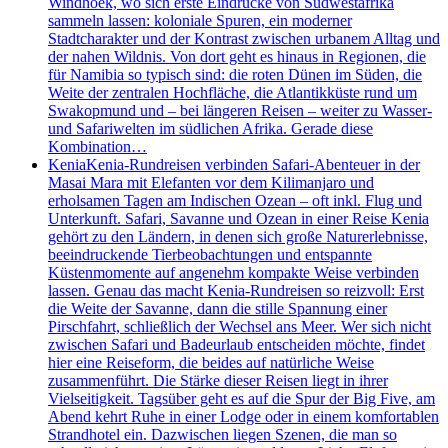
Windhoek, wo sich erste Eindrücke von Südwestafrika
sammeln lassen: koloniale Spuren, ein moderner
Stadtcharakter und der Kontrast zwischen urbanem Alltag und
der nahen Wildnis. Von dort geht es hinaus in Regionen, die
für Namibia so typisch sind: die roten Dünen im Süden, die
Weite der zentralen Hochfläche, die Atlantikküste rund um
Swakopmund und – bei längeren Reisen – weiter zu Wasser-
und Safariwelten im südlichen Afrika. Gerade diese
Kombination…
Kenia
Kenia-Rundreisen verbinden Safari-Abenteuer in der
Masai Mara mit Elefanten vor dem Kilimanjaro und
erholsamen Tagen am Indischen Ozean – oft inkl. Flug und
Unterkunft. Safari, Savanne und Ozean in einer Reise Kenia
gehört zu den Ländern, in denen sich große Naturerlebnisse,
beeindruckende Tierbeobachtungen und entspannte
Küstenmomente auf angenehm kompakte Weise verbinden
lassen. Genau das macht Kenia-Rundreisen so reizvoll: Erst
die Weite der Savanne, dann die stille Spannung einer
Pirschfahrt, schließlich der Wechsel ans Meer. Wer sich nicht
zwischen Safari und Badeurlaub entscheiden möchte, findet
hier eine Reiseform, die beides auf natürliche Weise
zusammenführt. Die Stärke dieser Reisen liegt in ihrer
Vielseitigkeit. Tagsüber geht es auf die Spur der Big Five, am
Abend kehrt Ruhe in einer Lodge oder in einem komfortablen
Strandhotel ein. Dazwischen liegen Szenen, die man so