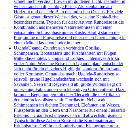
schnell nicht vergisst: Löwen im goldenen Licht, Elefanten in
weiter Landschaft, staubige Pisten, Akazienbäume am
Horizont und das tiefe Blau des Indischen Ozeans. Für viele
Gäste ist genau dieser Wechsel das, was eine Kenia-Reise
besonders macht. Typisch für diese Art von Rundreise ist die
Kombination aus mehreren Naturerlebnissen mit einer
entspannten Schlussphase an der Küste. Häufig starten die
Programme mit Fluganreise und einer ersten Übernachtung in
einem Mittelklassehotel oder in einer…
Uganda
Uganda-Rundreisen verbinden Gorillas,
Schimpansen, Bootssafaris und Pirschfahrten mit Flügen,
Mittelklassehotels, Camps und Lodges – intensives Afrika
voller Natur. Wer eine Reise nach Uganda plant, entscheidet
sich nicht für ein einzelnes Highlight, sondern für ein Land
voller Kontraste. Genau das macht Uganda-Rundreisen so
reizvoll: grüne Hügellandschaften wechseln sich mit
Savannen, Seen und Regenwald ab, große Wildnis liegt oft
nur wenige Fahrstunden von lebendigen Orten entfernt. Dazu
kommen Begegnungen mit einer Tierwelt, die in Afrika zu
den eindrucksvollsten zählt. Gorillas im Nebelwald,
Schimpansen im dichten Dschungel, Elefanten am Wasser,
Flusspferde an den Ufern und Nashörner auf einem Fußsafari-
Erlebnis – Uganda ist intensiv, nah und abwechslungsreich.
Typisch für diese Art von Reise ist die Kombination aus
Erlebnisreise, Geführter Rundreise und Kleingruppenreise.