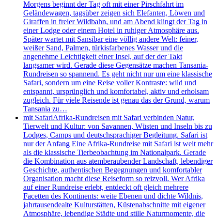
Morgens beginnt der Tag oft mit einer Pirschfahrt im
Geländewagen, tagsüber zeigen sich Elefanten, Löwen und
Giraffen in freier Wildbahn, und am Abend klingt der Tag in
einer Lodge oder einem Hotel in ruhiger Atmosphäre aus.
Später wartet mit Sansibar eine völlig andere Welt: feiner,
weißer Sand, Palmen, türkisfarbenes Wasser und die
angenehme Leichtigkeit einer Insel, auf der der Takt
langsamer wird. Gerade diese Gegensätze machen Tansania-
Rundreisen so spannend. Es geht nicht nur um eine klassische
Safari, sondern um eine Reise voller Kontraste: wild und
entspannt, ursprünglich und komfortabel, aktiv und erholsam
zugleich. Für viele Reisende ist genau das der Grund, warum
Tansania zu…
mit Safari
Afrika-Rundreisen mit Safari verbinden Natur,
Tierwelt und Kultur: von Savannen, Wüsten und Inseln bis zu
Lodges, Camps und deutschsprachiger Begleitung. Safari ist
nur der Anfang Eine Afrika-Rundreise mit Safari ist weit mehr
als die klassische Tierbeobachtung im Nationalpark. Gerade
die Kombination aus atemberaubender Landschaft, lebendiger
Geschichte, authentischen Begegnungen und komfortabler
Organisation macht diese Reiseform so reizvoll. Wer Afrika
auf einer Rundreise erlebt, entdeckt oft gleich mehrere
Facetten des Kontinents: weite Ebenen und dichte Wildnis,
jahrtausendealte Kulturstätten, Küstenabschnitte mit eigener
Atmosphäre, lebendige Städte und stille Naturmomente, die