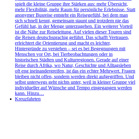
spielt die kleine Gruppe ihre Stärken aus: mehr Übersicht,
mehr Flexibilität, mehr Raum für persönliche Erlebnisse. Statt
anonymer Busreise entsteht ein Reisegefühl, bei dem man
sich schnell kennt, gemeinsam staunt und trotzdem nie das
Gefühl hat, in der Menge unterzugehen. Ein weiterer Vorteil
ist die Nähe zur Reiseleitung. Auf vielen dieser Touren sind
die Reisen deutschsprachig geführt. Das schafft Vertrauen,
erleichtert die Orientierung und macht es leichter,
Hintergründe zu verstehen – sei es bei Begegnungen mit
Menschen vor Ort, bei Tierbeobachtungen oder in
historischen Städten und Kulturregionen. Gerade auf einer
Reise durch Afrika, wo Natur, Geschichte und Alltagsleben
oft eng ineinandergreifen, ist das ein echter Mehrwert. Fragen
bleiben nicht offen, sondern werden direkt aufgegriffen. Und
selbst unterwegs geht nichts unter, weil in kleiner Gruppe viel
individueller auf Wünsche und Tempo eingegangen werden
kann. Hinzu…
Kreuzfahrten
Das könnte Sie interessieren: