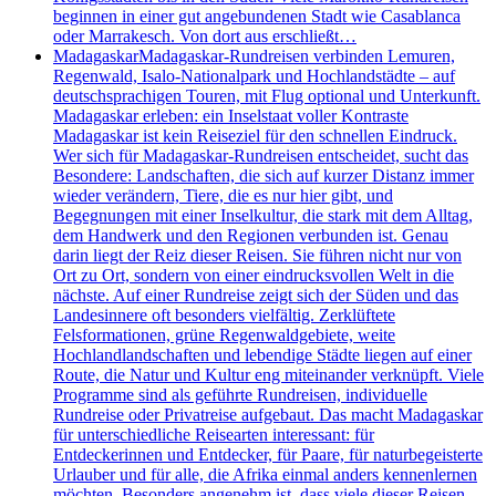
beginnen in einer gut angebundenen Stadt wie Casablanca
oder Marrakesch. Von dort aus erschließt…
Madagaskar
Madagaskar-Rundreisen verbinden Lemuren,
Regenwald, Isalo-Nationalpark und Hochlandstädte – auf
deutschsprachigen Touren, mit Flug optional und Unterkunft.
Madagaskar erleben: ein Inselstaat voller Kontraste
Madagaskar ist kein Reiseziel für den schnellen Eindruck.
Wer sich für Madagaskar-Rundreisen entscheidet, sucht das
Besondere: Landschaften, die sich auf kurzer Distanz immer
wieder verändern, Tiere, die es nur hier gibt, und
Begegnungen mit einer Inselkultur, die stark mit dem Alltag,
dem Handwerk und den Regionen verbunden ist. Genau
darin liegt der Reiz dieser Reisen. Sie führen nicht nur von
Ort zu Ort, sondern von einer eindrucksvollen Welt in die
nächste. Auf einer Rundreise zeigt sich der Süden und das
Landesinnere oft besonders vielfältig. Zerklüftete
Felsformationen, grüne Regenwaldgebiete, weite
Hochlandlandschaften und lebendige Städte liegen auf einer
Route, die Natur und Kultur eng miteinander verknüpft. Viele
Programme sind als geführte Rundreisen, individuelle
Rundreise oder Privatreise aufgebaut. Das macht Madagaskar
für unterschiedliche Reisearten interessant: für
Entdeckerinnen und Entdecker, für Paare, für naturbegeisterte
Urlauber und für alle, die Afrika einmal anders kennenlernen
möchten. Besonders angenehm ist, dass viele dieser Reisen