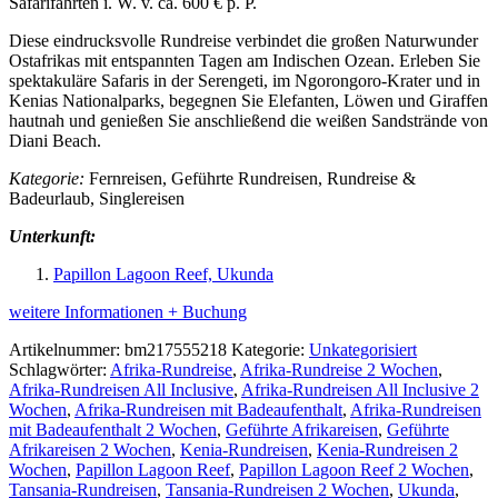
Safarifahrten i. W. v. ca. 600 € p. P.
Diese eindrucksvolle Rundreise verbindet die großen Naturwunder
Ostafrikas mit entspannten Tagen am Indischen Ozean. Erleben Sie
spektakuläre Safaris in der Serengeti, im Ngorongoro-Krater und in
Kenias Nationalparks, begegnen Sie Elefanten, Löwen und Giraffen
hautnah und genießen Sie anschließend die weißen Sandstrände von
Diani Beach.
Kategorie:
Fernreisen, Geführte Rundreisen, Rundreise &
Badeurlaub, Singlereisen
Unterkunft:
Papillon Lagoon Reef, Ukunda
weitere Informationen + Buchung
Artikelnummer:
bm217555218
Kategorie:
Unkategorisiert
Schlagwörter:
Afrika-Rundreise
,
Afrika-Rundreise 2 Wochen
,
Afrika-Rundreisen All Inclusive
,
Afrika-Rundreisen All Inclusive 2
Wochen
,
Afrika-Rundreisen mit Badeaufenthalt
,
Afrika-Rundreisen
mit Badeaufenthalt 2 Wochen
,
Geführte Afrikareisen
,
Geführte
Afrikareisen 2 Wochen
,
Kenia-Rundreisen
,
Kenia-Rundreisen 2
Wochen
,
Papillon Lagoon Reef
,
Papillon Lagoon Reef 2 Wochen
,
Tansania-Rundreisen
,
Tansania-Rundreisen 2 Wochen
,
Ukunda
,