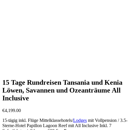
Kenia-Rundreisen
(4 Angebote)
Kenia-Rundreisen 2 Wochen
(4 Angebote)
Tansania-Rundreisen
(7 Angebote)
Tansania-Rundreisen 2 Wochen
(7 Angebote)
Afrika-Rundreisen All Inclusive 2 Wochen
(10 Angebote)
Afrika-Rundreisen mit Badeaufenthalt 2 Wochen
(17
Angebote)
Afrika-Rundreisen mit Badeaufenthalt
(18 Angebote)
Afrika-Rundreisen All Inclusive
(23 Angebote)
Geführte Afrikareisen 2 Wochen
(48 Angebote)
Afrika-Rundreise 2 Wochen
(55 Angebote)
Geführte Afrikareisen
(63 Angebote)
Afrika-Rundreise
(89 Angebote)
15 Tage Rundreisen Tansania und Kenia
Löwen, Savannen und Ozeanträume All
Inclusive
€
4,199.00
15-tägig inkl. Flüge Mittelklassehotels/
Lodges
mit Vollpension / 3.5-
Sterne-Hotel Papillon Lagoon Reef mit All Inclusive Inkl. 7