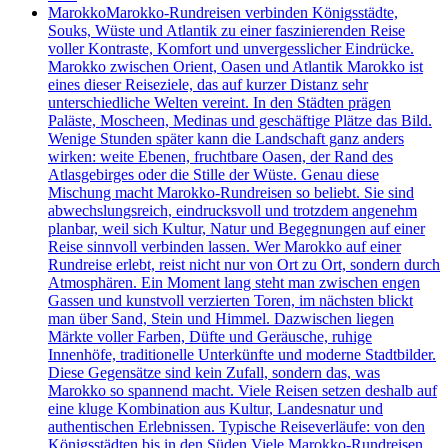
Marokko
Marokko-Rundreisen verbinden Königsstädte,
Souks, Wüste und Atlantik zu einer faszinierenden Reise
voller Kontraste, Komfort und unvergesslicher Eindrücke.
Marokko zwischen Orient, Oasen und Atlantik Marokko ist
eines dieser Reiseziele, das auf kurzer Distanz sehr
unterschiedliche Welten vereint. In den Städten prägen
Paläste, Moscheen, Medinas und geschäftige Plätze das Bild.
Wenige Stunden später kann die Landschaft ganz anders
wirken: weite Ebenen, fruchtbare Oasen, der Rand des
Atlasgebirges oder die Stille der Wüste. Genau diese
Mischung macht Marokko-Rundreisen so beliebt. Sie sind
abwechslungsreich, eindrucksvoll und trotzdem angenehm
planbar, weil sich Kultur, Natur und Begegnungen auf einer
Reise sinnvoll verbinden lassen. Wer Marokko auf einer
Rundreise erlebt, reist nicht nur von Ort zu Ort, sondern durch
Atmosphären. Ein Moment lang steht man zwischen engen
Gassen und kunstvoll verzierten Toren, im nächsten blickt
man über Sand, Stein und Himmel. Dazwischen liegen
Märkte voller Farben, Düfte und Geräusche, ruhige
Innenhöfe, traditionelle Unterkünfte und moderne Stadtbilder.
Diese Gegensätze sind kein Zufall, sondern das, was
Marokko so spannend macht. Viele Reisen setzen deshalb auf
eine kluge Kombination aus Kultur, Landesnatur und
authentischen Erlebnissen. Typische Reiseverläufe: von den
Königsstädten bis in den Süden Viele Marokko-Rundreisen