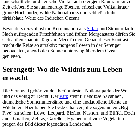
landschaftliche und tierische Vielfalt auf so engem Raum. In kurzer
Zeit erleben Sie savannenartige Ebenen, erloschene Vulkankrater,
grüne Hochländer, wilde Nationalparks und schließlich die
türkisblaue Weite des Indischen Ozeans.
Besonders reizvoll ist die Kombination aus
Safari
und Strandurlaub.
Nach aufregenden Pirschfahrten und frühen Morgenstarts dürfen Sie
sich auf entspannte Tage am Meer freuen. Genau dieser Kontrast
macht die Reise so attraktiv: morgens Löwen in der Serengeti
beobachten, abends den Sonnenuntergang über dem Ozean
genießen.
Serengeti: Wo die Wildnis zum Leben
erwacht
Die Serengeti gehört zu den berühmtesten Nationalparks der Welt –
und das völlig zu Recht. Der
Park
steht für endlose Savannen,
dramatische Sonnenuntergänge und eine unglaubliche Dichte an
Wildtieren. Hier haben Sie beste Chancen, die sogenannten „Big
Five“ zu sehen: Löwe, Leopard, Elefant, Nashorn und Büffel. Doch
auch Giraffen, Zebras, Gazellen, Hyänen und viele Vogelarten
prägen das Bild dieser legendären Landschaft.