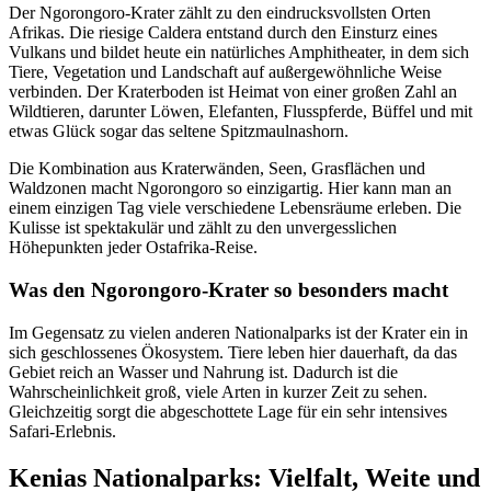
Der Ngorongoro-Krater zählt zu den eindrucksvollsten Orten
Afrikas. Die riesige Caldera entstand durch den Einsturz eines
Vulkans und bildet heute ein natürliches Amphitheater, in dem sich
Tiere, Vegetation und Landschaft auf außergewöhnliche Weise
verbinden. Der Kraterboden ist Heimat von einer großen Zahl an
Wildtieren, darunter Löwen, Elefanten, Flusspferde, Büffel und mit
etwas Glück sogar das seltene Spitzmaulnashorn.
Die Kombination aus Kraterwänden, Seen, Grasflächen und
Waldzonen macht Ngorongoro so einzigartig. Hier kann man an
einem einzigen Tag viele verschiedene Lebensräume erleben. Die
Kulisse ist spektakulär und zählt zu den unvergesslichen
Höhepunkten jeder Ostafrika-Reise.
Was den Ngorongoro-Krater so besonders macht
Im Gegensatz zu vielen anderen Nationalparks ist der Krater ein in
sich geschlossenes Ökosystem. Tiere leben hier dauerhaft, da das
Gebiet reich an Wasser und Nahrung ist. Dadurch ist die
Wahrscheinlichkeit groß, viele Arten in kurzer Zeit zu sehen.
Gleichzeitig sorgt die abgeschottete Lage für ein sehr intensives
Safari-Erlebnis.
Kenias Nationalparks: Vielfalt, Weite und