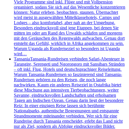
Viele Programme sind inkl. Flüge und mit Vollpension
organisiert, sodass Sie sich auf das Wesentliche konzentrieren
können: Natur erleben, beobachten, staunen. Übernachtet
wird meist in ausgewählten Mittelklassehotels, Camps und
Lodges – also komfortabel, aber nah an der Umgebung.
Besonders eindrucksvoll sind jene Etappen, bei denen Sie
mitten im oder am Rand des Urwalds schlafen und morgens
mit den Geräuschen des Regenwalds aufwachen. Genau dort
entsteht das Gefühl, wirklich in Afrika angekommen zu sein.
Warum Uganda als Rundreiseziel so besonders ist Uganda
wird…
Tansania
Tansania-Rundreisen verbinden Safari-Abenteuer in
Tarangire, Serengeti und Ngorongoro mit Sansibars Stränden
– oft inkl. Flug, Hotels und deutschsprachiger Reiseleitung.
Warum Tansania-Rundreisen so faszinierend sind Tansania-
Rundreisen gehören zu den Reisen, die noch lange
nachwirken. Kaum ein anderes Reiseziel in Ostafrika bietet
diese Mischung aus intensiven Tierbeobachtungen, weiter
Savanne, eindrucksvollen Landschaften und erholsamen
Tagen am Indischen Ozean. Genau darin liegt der besondere
Reiz: In einer einzigen Reise lassen sich berühmte
Nationalparks, authentische Begegnungen und entspannte
Strandmomente miteinander verbinden. Wer sich für eine
Rundreise durch Tansania entscheidet, erlebt das Land nicht
nur als Ziel, sondern als Abfolge eindrucksvoller Bilder.