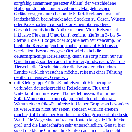
sorgfältig zusammengesetzter Ablauf, der verschiedene
Höhepunkte miteinander verbindet. Mal geht es per
Geländewagen durch bekannte Safari-Regionen, mal auf
landschaftlich beeindruckenden Strecken zu Oasen, Wüsten
oder Küstenorten, mal zu historischen Stätten, deren
Geschichten bis in die Antike reichen. Viele Reisen sind
inklusive Flug und Unterkunft geplant, häufig in 3- bis 5-
Sterne-Hotels, Lodges oder sogar einem Wüstencamp. So
bleibt die Reise angenehm planbar, ohne auf Erlebnis zu
verzichten. Besonders geschätzt wird dabei die
deutschsprachige Reiseleitung, denn sie sorgt nicht nur für
Orientierung, sondern auch für Hintergrundwissen. Wer die
Tierwelt, die Geschichte oder die Besonderheiten eines
Landes wirklich verstehen möchte, reist mit einer Führung
deutlich intensiver. Gerade…
mit Kleingruppe
Afrika-Rundreisen mit Kleingruppe
verbinden deutschsprachige Reiseleitung, Flug und
Unterkunft mit intensiven Naturerlebnissen, Kultur und
Safari-Momenten – kompakt, persönlich und nah dran.
Warum eine Afrika-Rundreise in kleiner Gruppe so besonders
ist Wer Afrika nicht nur sehen, sondern wirklich erleben
möchte, trifft mit einer Rundreise in Kleingruppe oft die beste
Wahl. Die Wege sind auf vielen Routen lang, die Eindrücke
groß und die Landschaften sehr unterschiedlich. Genau hier
spielt die kleine Gruppe ihre Stärken aus: mehr Übersicht,