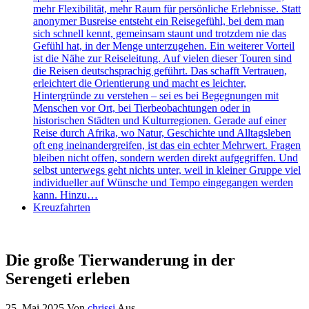
mehr Flexibilität, mehr Raum für persönliche Erlebnisse. Statt
anonymer Busreise entsteht ein Reisegefühl, bei dem man
sich schnell kennt, gemeinsam staunt und trotzdem nie das
Gefühl hat, in der Menge unterzugehen. Ein weiterer Vorteil
ist die Nähe zur Reiseleitung. Auf vielen dieser Touren sind
die Reisen deutschsprachig geführt. Das schafft Vertrauen,
erleichtert die Orientierung und macht es leichter,
Hintergründe zu verstehen – sei es bei Begegnungen mit
Menschen vor Ort, bei Tierbeobachtungen oder in
historischen Städten und Kulturregionen. Gerade auf einer
Reise durch Afrika, wo Natur, Geschichte und Alltagsleben
oft eng ineinandergreifen, ist das ein echter Mehrwert. Fragen
bleiben nicht offen, sondern werden direkt aufgegriffen. Und
selbst unterwegs geht nichts unter, weil in kleiner Gruppe viel
individueller auf Wünsche und Tempo eingegangen werden
kann. Hinzu…
Kreuzfahrten
Die große Tierwanderung in der
Serengeti erleben
25. Mai 2025
Von
chrissi
Aus