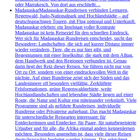
oder Marrakesch. Von dort aus erschließt…
Madagaskar
Madagaskar-Rundreisen verbinden Lemuren,
Regenwald, Isalo-Nationalpark und Hochlandstädte – auf
deutschsprachigen Touren, mit Flug optional und Unterkunft.
Madagaskar erleben: ein Inselstaat voller Kontraste
Madagaskar ist kein Reiseziel für den schnellen Eindruck.
Wer sich für Madagaskar-Rundreisen entscheidet, sucht das
Besondere: Landschaften, die sich auf kurzer Distanz immer
wieder verändern, Tiere, die es nur hier gibt, und
Begegnungen mit einer Inselkultur, die stark mit dem Alltag,
dem Handwerk und den Regionen verbunden ist. Genau
darin liegt der Reiz dieser Reisen. Sie führen nicht nur von
Ort zu Ort, sondern von einer eindrucksvollen Welt in die
nächste. Auf einer Rundreise zeigt sich der Süden und das
Landesinnere oft besonders vielfältig. Zerklüftete
Felsformationen, grüne Regenwaldgebiete, weite
Hochlandlandschaften und lebendige Städte liegen auf einer
Route, die Natur und Kultur eng miteinander verknüpft. Viele
Programme sind als geführte Rundreisen, individuelle
Rundreise oder Privatreise aufgebaut. Das macht Madagaskar
für unterschiedliche Reisearten interessant: für
Entdeckerinnen und Entdecker, für Paare, für naturbegeisterte
Urlauber und für alle, die Afrika einmal anders kennenlernen
möchten. Besonders angenehm ist, dass viele dieser Reisen
deutschsprachig begleitet werden können. Das erleichtert