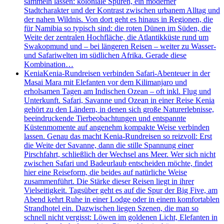
sammeln lassen: koloniale Spuren, ein moderner
Stadtcharakter und der Kontrast zwischen urbanem Alltag und
der nahen Wildnis. Von dort geht es hinaus in Regionen, die
für Namibia so typisch sind: die roten Dünen im Süden, die
Weite der zentralen Hochfläche, die Atlantikküste rund um
Swakopmund und – bei längeren Reisen – weiter zu Wasser-
und Safariwelten im südlichen Afrika. Gerade diese
Kombination…
Kenia
Kenia-Rundreisen verbinden Safari-Abenteuer in der
Masai Mara mit Elefanten vor dem Kilimanjaro und
erholsamen Tagen am Indischen Ozean – oft inkl. Flug und
Unterkunft. Safari, Savanne und Ozean in einer Reise Kenia
gehört zu den Ländern, in denen sich große Naturerlebnisse,
beeindruckende Tierbeobachtungen und entspannte
Küstenmomente auf angenehm kompakte Weise verbinden
lassen. Genau das macht Kenia-Rundreisen so reizvoll: Erst
die Weite der Savanne, dann die stille Spannung einer
Pirschfahrt, schließlich der Wechsel ans Meer. Wer sich nicht
zwischen Safari und Badeurlaub entscheiden möchte, findet
hier eine Reiseform, die beides auf natürliche Weise
zusammenführt. Die Stärke dieser Reisen liegt in ihrer
Vielseitigkeit. Tagsüber geht es auf die Spur der Big Five, am
Abend kehrt Ruhe in einer Lodge oder in einem komfortablen
Strandhotel ein. Dazwischen liegen Szenen, die man so
schnell nicht vergisst: Löwen im goldenen Licht, Elefanten in