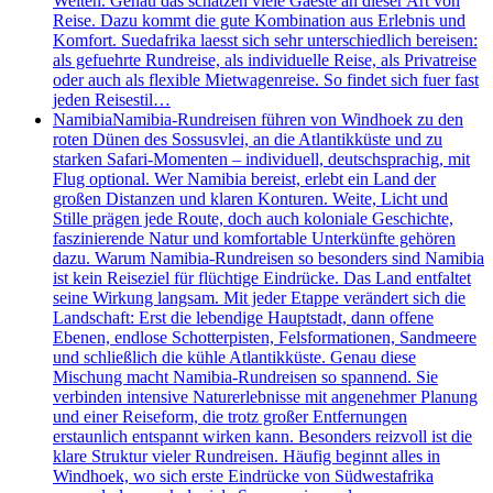
Welten. Genau das schätzen viele Gaeste an dieser Art von
Reise. Dazu kommt die gute Kombination aus Erlebnis und
Komfort. Suedafrika laesst sich sehr unterschiedlich bereisen:
als gefuehrte Rundreise, als individuelle Reise, als Privatreise
oder auch als flexible Mietwagenreise. So findet sich fuer fast
jeden Reisestil…
Namibia
Namibia-Rundreisen führen von Windhoek zu den
roten Dünen des Sossusvlei, an die Atlantikküste und zu
starken Safari-Momenten – individuell, deutschsprachig, mit
Flug optional. Wer Namibia bereist, erlebt ein Land der
großen Distanzen und klaren Konturen. Weite, Licht und
Stille prägen jede Route, doch auch koloniale Geschichte,
faszinierende Natur und komfortable Unterkünfte gehören
dazu. Warum Namibia-Rundreisen so besonders sind Namibia
ist kein Reiseziel für flüchtige Eindrücke. Das Land entfaltet
seine Wirkung langsam. Mit jeder Etappe verändert sich die
Landschaft: Erst die lebendige Hauptstadt, dann offene
Ebenen, endlose Schotterpisten, Felsformationen, Sandmeere
und schließlich die kühle Atlantikküste. Genau diese
Mischung macht Namibia-Rundreisen so spannend. Sie
verbinden intensive Naturerlebnisse mit angenehmer Planung
und einer Reiseform, die trotz großer Entfernungen
erstaunlich entspannt wirken kann. Besonders reizvoll ist die
klare Struktur vieler Rundreisen. Häufig beginnt alles in
Windhoek, wo sich erste Eindrücke von Südwestafrika