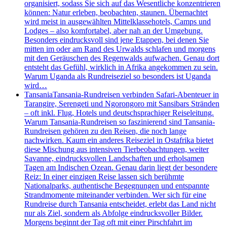
organisiert, sodass Sie sich auf das Wesentliche konzentrieren
können: Natur erleben, beobachten, staunen. Übernachtet
wird meist in ausgewählten Mittelklassehotels, Camps und
Lodges – also komfortabel, aber nah an der Umgebung.
Besonders eindrucksvoll sind jene Etappen, bei denen Sie
mitten im oder am Rand des Urwalds schlafen und morgens
mit den Geräuschen des Regenwalds aufwachen. Genau dort
entsteht das Gefühl, wirklich in Afrika angekommen zu sein.
Warum Uganda als Rundreiseziel so besonders ist Uganda
wird…
Tansania
Tansania-Rundreisen verbinden Safari-Abenteuer in
Tarangire, Serengeti und Ngorongoro mit Sansibars Stränden
– oft inkl. Flug, Hotels und deutschsprachiger Reiseleitung.
Warum Tansania-Rundreisen so faszinierend sind Tansania-
Rundreisen gehören zu den Reisen, die noch lange
nachwirken. Kaum ein anderes Reiseziel in Ostafrika bietet
diese Mischung aus intensiven Tierbeobachtungen, weiter
Savanne, eindrucksvollen Landschaften und erholsamen
Tagen am Indischen Ozean. Genau darin liegt der besondere
Reiz: In einer einzigen Reise lassen sich berühmte
Nationalparks, authentische Begegnungen und entspannte
Strandmomente miteinander verbinden. Wer sich für eine
Rundreise durch Tansania entscheidet, erlebt das Land nicht
nur als Ziel, sondern als Abfolge eindrucksvoller Bilder.
Morgens beginnt der Tag oft mit einer Pirschfahrt im