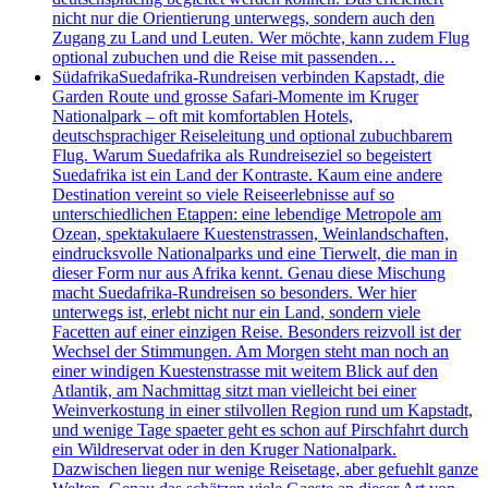
nicht nur die Orientierung unterwegs, sondern auch den
Zugang zu Land und Leuten. Wer möchte, kann zudem Flug
optional zubuchen und die Reise mit passenden…
Südafrika
Suedafrika-Rundreisen verbinden Kapstadt, die
Garden Route und grosse Safari-Momente im Kruger
Nationalpark – oft mit komfortablen Hotels,
deutschsprachiger Reiseleitung und optional zubuchbarem
Flug. Warum Suedafrika als Rundreiseziel so begeistert
Suedafrika ist ein Land der Kontraste. Kaum eine andere
Destination vereint so viele Reiseerlebnisse auf so
unterschiedlichen Etappen: eine lebendige Metropole am
Ozean, spektakulaere Kuestenstrassen, Weinlandschaften,
eindrucksvolle Nationalparks und eine Tierwelt, die man in
dieser Form nur aus Afrika kennt. Genau diese Mischung
macht Suedafrika-Rundreisen so besonders. Wer hier
unterwegs ist, erlebt nicht nur ein Land, sondern viele
Facetten auf einer einzigen Reise. Besonders reizvoll ist der
Wechsel der Stimmungen. Am Morgen steht man noch an
einer windigen Kuestenstrasse mit weitem Blick auf den
Atlantik, am Nachmittag sitzt man vielleicht bei einer
Weinverkostung in einer stilvollen Region rund um Kapstadt,
und wenige Tage spaeter geht es schon auf Pirschfahrt durch
ein Wildreservat oder in den Kruger Nationalpark.
Dazwischen liegen nur wenige Reisetage, aber gefuehlt ganze