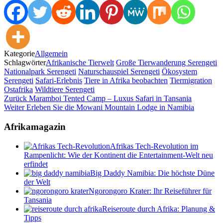
Kategorie
Allgemein
Schlagwörter
Afrikanische Tierwelt
Große Tierwanderung Serengeti
Nationalpark Serengeti
Naturschauspiel Serengeti
Ökosystem
Serengeti
Safari-Erlebnis
Tiere in Afrika beobachten
Tiermigration
Ostafrika
Wildtiere Serengeti
Beitragsnavigation
Vorheriger
Zurück
Maramboi Tented Camp – Luxus Safari in Tansania
Beitrag
Nächster
Weiter
Erleben Sie die Mowani Mountain Lodge in Namibia
Beitrag
Afrikamagazin
Afrikas Tech-Revolution im
Rampenlicht: Wie der Kontinent die Entertainment-Welt neu
erfindet
Big Daddy Namibia: Die höchste Düne
der Welt
Ngorongoro Krater: Ihr Reiseführer für
Tansania
Reiseroute durch Afrika: Planung &
Tipps