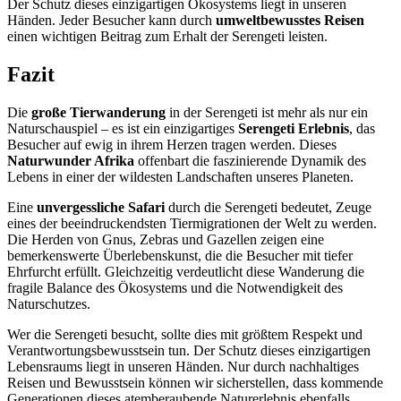
Der Schutz dieses einzigartigen Ökosystems liegt in unseren
Händen. Jeder Besucher kann durch
umweltbewusstes Reisen
einen wichtigen Beitrag zum Erhalt der Serengeti leisten.
Fazit
Die
große Tierwanderung
in der Serengeti ist mehr als nur ein
Naturschauspiel – es ist ein einzigartiges
Serengeti Erlebnis
, das
Besucher auf ewig in ihrem Herzen tragen werden. Dieses
Naturwunder Afrika
offenbart die faszinierende Dynamik des
Lebens in einer der wildesten Landschaften unseres Planeten.
Eine
unvergessliche Safari
durch die Serengeti bedeutet, Zeuge
eines der beeindruckendsten Tiermigrationen der Welt zu werden.
Die Herden von Gnus, Zebras und Gazellen zeigen eine
bemerkenswerte Überlebenskunst, die die Besucher mit tiefer
Ehrfurcht erfüllt. Gleichzeitig verdeutlicht diese Wanderung die
fragile Balance des Ökosystems und die Notwendigkeit des
Naturschutzes.
Wer die Serengeti besucht, sollte dies mit größtem Respekt und
Verantwortungsbewusstsein tun. Der Schutz dieses einzigartigen
Lebensraums liegt in unseren Händen. Nur durch nachhaltiges
Reisen und Bewusstsein können wir sicherstellen, dass kommende
Generationen dieses atemberaubende Naturerlebnis ebenfalls