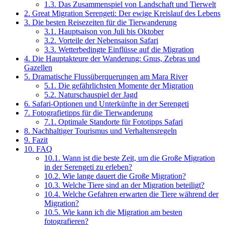
1.3.
Das Zusammenspiel von Landschaft und Tierwelt
2.
Great Migration Serengeti: Der ewige Kreislauf des Lebens
3.
Die besten Reisezeiten für die Tierwanderung
3.1.
Hauptsaison von Juli bis Oktober
3.2.
Vorteile der Nebensaison Safari
3.3.
Wetterbedingte Einflüsse auf die Migration
4.
Die Hauptakteure der Wanderung: Gnus, Zebras und
Gazellen
5.
Dramatische Flussüberquerungen am Mara River
5.1.
Die gefährlichsten Momente der Migration
5.2.
Naturschauspiel der Jagd
6.
Safari-Optionen und Unterkünfte in der Serengeti
7.
Fotografietipps für die Tierwanderung
7.1.
Optimale Standorte für Fototipps Safari
8.
Nachhaltiger Tourismus und Verhaltensregeln
9.
Fazit
10.
FAQ
10.1.
Wann ist die beste Zeit, um die Große Migration
in der Serengeti zu erleben?
10.2.
Wie lange dauert die Große Migration?
10.3.
Welche Tiere sind an der Migration beteiligt?
10.4.
Welche Gefahren erwarten die Tiere während der
Migration?
10.5.
Wie kann ich die Migration am besten
fotografieren?