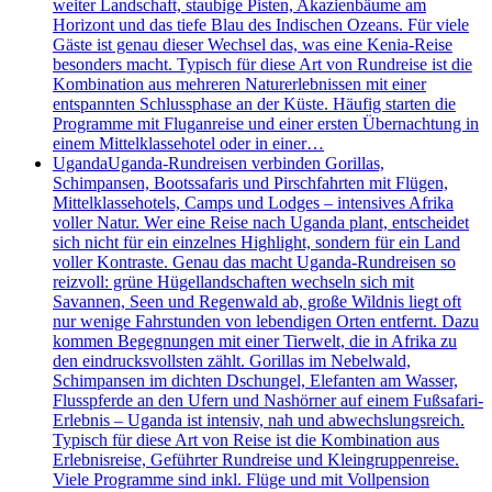
weiter Landschaft, staubige Pisten, Akazienbäume am
Horizont und das tiefe Blau des Indischen Ozeans. Für viele
Gäste ist genau dieser Wechsel das, was eine Kenia-Reise
besonders macht. Typisch für diese Art von Rundreise ist die
Kombination aus mehreren Naturerlebnissen mit einer
entspannten Schlussphase an der Küste. Häufig starten die
Programme mit Fluganreise und einer ersten Übernachtung in
einem Mittelklassehotel oder in einer…
Uganda
Uganda-Rundreisen verbinden Gorillas,
Schimpansen, Bootssafaris und Pirschfahrten mit Flügen,
Mittelklassehotels, Camps und Lodges – intensives Afrika
voller Natur. Wer eine Reise nach Uganda plant, entscheidet
sich nicht für ein einzelnes Highlight, sondern für ein Land
voller Kontraste. Genau das macht Uganda-Rundreisen so
reizvoll: grüne Hügellandschaften wechseln sich mit
Savannen, Seen und Regenwald ab, große Wildnis liegt oft
nur wenige Fahrstunden von lebendigen Orten entfernt. Dazu
kommen Begegnungen mit einer Tierwelt, die in Afrika zu
den eindrucksvollsten zählt. Gorillas im Nebelwald,
Schimpansen im dichten Dschungel, Elefanten am Wasser,
Flusspferde an den Ufern und Nashörner auf einem Fußsafari-
Erlebnis – Uganda ist intensiv, nah und abwechslungsreich.
Typisch für diese Art von Reise ist die Kombination aus
Erlebnisreise, Geführter Rundreise und Kleingruppenreise.
Viele Programme sind inkl. Flüge und mit Vollpension