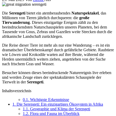
Die
Serengeti
bietet ein atemberaubendes
Naturspektakel
, das
Millionen von Tieren jährlich durchqueren: die
große
Tierwanderung
. Dieses einzigartige Ereignis zählt zu den
beeindruckendsten Naturschauspielen unseres Planeten, bei dem
Tausende von Gnus, Zebras und Gazellen weite Strecken durch die
afrikanische Landschaft zurücklegen.
Die Reise dieser Tiere ist mehr als nur eine Wanderung – es ist ein
dramatischer Überlebenskampf durch gefährliche Gebiete. Raubtiere
wie Löwen und Krokodile warten auf ihre Beute, während die
Herden unermüdlich weiters ziehen, angetrieben von der Suche
nach frischem Gras und Wasser.
Besucher können dieses beeindruckende Naturereignis live erleben
und werden Zeuge eines der spektakulärsten Schauspiele der
Tierwelt in der
Serengeti
.
Inhaltsverzeichnis
0.1.
Wichtigste Erkenntnisse
1.
Die Serengeti: Ein einzigartiges Ökosystem in Afrika
1.1.
Geographie und Klima der Serengeti
1.2.
Flora und Fauna im Überblick