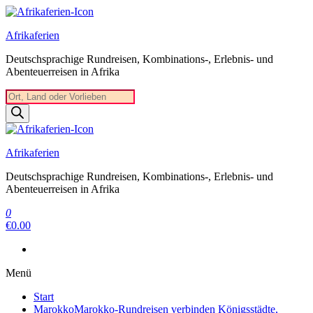
Zum
Inhalt
Afrikaferien
springen
Deutschsprachige Rundreisen, Kombinations-, Erlebnis- und
Abenteuerreisen in Afrika
Products
search
Afrikaferien
Deutschsprachige Rundreisen, Kombinations-, Erlebnis- und
Abenteuerreisen in Afrika
0
€0.00
Menü
Start
Marokko
Marokko-Rundreisen verbinden Königsstädte,