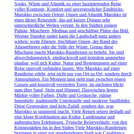
Souks, Wüste und Atlantik zu einer faszinierenden Reise
voller Kontraste, Komfort und unvergesslicher Eindrücke.
Marokko zwischen Orient, Oasen und Atlantik Marokko ist
eines dieser Reiseziele, das auf kurzer Distanz sehr
unterschiedliche Welten vereint. In den Städten prägen
Paläste, Moscheen, Medinas und geschäftige Plätze das Bild.
Wenige Stunden später kann die Landschaft ganz anders
wirken: weite Ebenen, fruchtbare Oasen, der Rand des
Atlasgebirges oder die Stille der Wüste. Genau diese
Mischung macht Marokko-Rundreisen so beliebt. Sie sind
abwechslungsreich, eindrucksvoll und trotzdem angenehm
planbar, weil sich Kultur, Natur und Begegnungen auf einer
Reise sinnvoll verbinden lassen. Wer Marokko auf einer
Rundreise erlebt, reist nicht nur von Ort zu Ort, sondern durch
Atmosphären. Ein Moment lang steht man zwischen engen
Gassen und kunstvoll verzierten Toren, im nächsten blickt
man über Sand, Stein und Himmel. Dazwischen liegen
Märkte voller Farben, Düfte und Geräusche, ruhige
Innenhöfe, traditionelle Unterkünfte und moderne Stadtbilder.
Diese Gegensätze sind kein Zufall, sondern das, was
Marokko so spannend macht. Viele Reisen setzen deshalb auf
eine kluge Kombination aus Kultur, Landesnatur und
authentischen Erlebnissen. Typische Reiseverläufe: von den
Königsstädten bis in den Süden Viele Marokko-Rundreisen
beginnen in einer gut angebundenen Stadt wie Casablanca