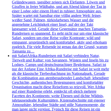
Geländewagen, tagsüber zeigen sich Elefanten, Löwen und
Giraffen in freier Wildbahn, und am Abend klingt der Tag in
einer Lodge oder einem Hotel in ruhiger Atmosphäre aus.
Später wartet mit Sansibar eine völlig andere Welt: feiner,
weißer Sand, Palmen, türkisfarbenes Wasser und die
angenehme Leichtigkeit einer Insel, auf der der Takt
langsamer wird. Gerade diese Gegensätze machen Tansania-
Rundreisen so spannend. Es geht nicht nur um eine klassische
Safari, sondern um eine Reise voller Kontraste: wild und
entspannt, ursprünglich und komfortabel, aktiv und erholsam
zugleich. Für viele Reisende ist genau das der Grund, warum
Tansania zu…
mit Safari
Afrika-Rundreisen mit Safari verbinden Natur,
Tierwelt und Kultur: von Savannen, Wüsten und Inseln bis zu
Lodges, Camps und deutschsprachiger Begleitung. Safari ist
nur der Anfang Eine Afrika-Rundreise mit Safari ist weit mehr
als die klassische Tierbeobachtung im Nationalpark. Gerade
die Kombination aus atemberaubender Landschaft, lebendiger
Geschichte, authentischen Begegnungen und komfortabler
Organisation macht diese Reiseform so reizvoll. Wer Afrika
auf einer Rundreise erlebt, entdeckt oft gleich mehrere
Facetten des Kontinents: weite Ebenen und dichte Wildnis,
jahrtausendealte Kulturstätten, Küstenabschnitte mit eigener
Atmosphäre, lebendige Städte und stille Naturmomente, die
man lange nicht vergisst. Typisch für diese Reisen ist ein