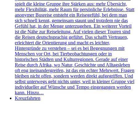
spielt die kleine Gruppe ihre Stärken aus: mehr Übersicht,
mehr Flexibilität, mehr Raum für persönliche Erlebnisse. Statt
anonymer Busreise entsteht ein Reisegefühl, bei dem man
sich schnell kennt, gemeinsam staunt und trotzdem nie das
Gefühl hat, in der Menge unterzugehen. Ein weiterer Vorteil
ist die Nähe zur Reiseleitung. Auf vielen dieser Touren sind
die Reisen deutschsprachig geführt. Das schafft Vertrauen,
erleichtert die Orientierung und macht es leichter,
Hintergründe zu verstehen – sei es bei Begegnungen mit
Menschen vor Ort, bei Tierbeobachtungen oder in
historischen Städten und Kulturregionen. Gerade auf einer
Reise durch Afrika, wo Natur, Geschichte und Alltagsleben
oft eng ineinandergreifen, ist das ein echter Mehrwert. Fragen
bleiben nicht offen, sondern werden direkt aufgegriffen. Und
selbst unterwegs geht nichts unter, weil in kleiner Gruppe viel
individueller auf Wünsche und Tempo eingegangen werden
kann. Hinzu…
Kreuzfahrten
Das könnte Sie interessieren: