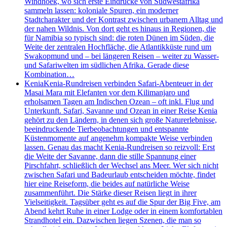
Windhoek, wo sich erste Eindrücke von Südwestafrika
sammeln lassen: koloniale Spuren, ein moderner
Stadtcharakter und der Kontrast zwischen urbanem Alltag und
der nahen Wildnis. Von dort geht es hinaus in Regionen, die
für Namibia so typisch sind: die roten Dünen im Süden, die
Weite der zentralen Hochfläche, die Atlantikküste rund um
Swakopmund und – bei längeren Reisen – weiter zu Wasser-
und Safariwelten im südlichen Afrika. Gerade diese
Kombination…
Kenia
Kenia-Rundreisen verbinden Safari-Abenteuer in der
Masai Mara mit Elefanten vor dem Kilimanjaro und
erholsamen Tagen am Indischen Ozean – oft inkl. Flug und
Unterkunft. Safari, Savanne und Ozean in einer Reise Kenia
gehört zu den Ländern, in denen sich große Naturerlebnisse,
beeindruckende Tierbeobachtungen und entspannte
Küstenmomente auf angenehm kompakte Weise verbinden
lassen. Genau das macht Kenia-Rundreisen so reizvoll: Erst
die Weite der Savanne, dann die stille Spannung einer
Pirschfahrt, schließlich der Wechsel ans Meer. Wer sich nicht
zwischen Safari und Badeurlaub entscheiden möchte, findet
hier eine Reiseform, die beides auf natürliche Weise
zusammenführt. Die Stärke dieser Reisen liegt in ihrer
Vielseitigkeit. Tagsüber geht es auf die Spur der Big Five, am
Abend kehrt Ruhe in einer Lodge oder in einem komfortablen
Strandhotel ein. Dazwischen liegen Szenen, die man so