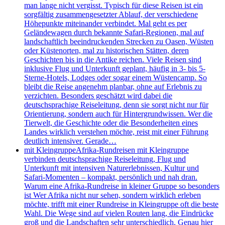
man lange nicht vergisst. Typisch für diese Reisen ist ein
sorgfältig zusammengesetzter Ablauf, der verschiedene
Höhepunkte miteinander verbindet. Mal geht es per
Geländewagen durch bekannte Safari-Regionen, mal auf
landschaftlich beeindruckenden Strecken zu Oasen, Wüsten
oder Küstenorten, mal zu historischen Stätten, deren
Geschichten bis in die Antike reichen. Viele Reisen sind
inklusive Flug und Unterkunft geplant, häufig in 3- bis 5-
Sterne-Hotels, Lodges oder sogar einem Wüstencamp. So
bleibt die Reise angenehm planbar, ohne auf Erlebnis zu
verzichten. Besonders geschätzt wird dabei die
deutschsprachige Reiseleitung, denn sie sorgt nicht nur für
Orientierung, sondern auch für Hintergrundwissen. Wer die
Tierwelt, die Geschichte oder die Besonderheiten eines
Landes wirklich verstehen möchte, reist mit einer Führung
deutlich intensiver. Gerade…
mit Kleingruppe
Afrika-Rundreisen mit Kleingruppe
verbinden deutschsprachige Reiseleitung, Flug und
Unterkunft mit intensiven Naturerlebnissen, Kultur und
Safari-Momenten – kompakt, persönlich und nah dran.
Warum eine Afrika-Rundreise in kleiner Gruppe so besonders
ist Wer Afrika nicht nur sehen, sondern wirklich erleben
möchte, trifft mit einer Rundreise in Kleingruppe oft die beste
Wahl. Die Wege sind auf vielen Routen lang, die Eindrücke
groß und die Landschaften sehr unterschiedlich. Genau hier