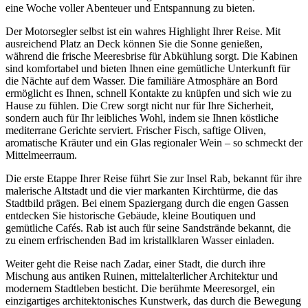
eine Woche voller Abenteuer und Entspannung zu bieten.
Der Motorsegler selbst ist ein wahres Highlight Ihrer Reise. Mit
ausreichend Platz an Deck können Sie die Sonne genießen,
während die frische Meeresbrise für Abkühlung sorgt. Die Kabinen
sind komfortabel und bieten Ihnen eine gemütliche Unterkunft für
die Nächte auf dem Wasser. Die familiäre Atmosphäre an Bord
ermöglicht es Ihnen, schnell Kontakte zu knüpfen und sich wie zu
Hause zu fühlen. Die Crew sorgt nicht nur für Ihre Sicherheit,
sondern auch für Ihr leibliches Wohl, indem sie Ihnen köstliche
mediterrane Gerichte serviert. Frischer Fisch, saftige Oliven,
aromatische Kräuter und ein Glas regionaler Wein – so schmeckt der
Mittelmeerraum.
Die erste Etappe Ihrer Reise führt Sie zur Insel Rab, bekannt für ihre
malerische Altstadt und die vier markanten Kirchtürme, die das
Stadtbild prägen. Bei einem Spaziergang durch die engen Gassen
entdecken Sie historische Gebäude, kleine Boutiquen und
gemütliche Cafés. Rab ist auch für seine Sandstrände bekannt, die
zu einem erfrischenden Bad im kristallklaren Wasser einladen.
Weiter geht die Reise nach Zadar, einer Stadt, die durch ihre
Mischung aus antiken Ruinen, mittelalterlicher Architektur und
modernem Stadtleben besticht. Die berühmte Meeresorgel, ein
einzigartiges architektonisches Kunstwerk, das durch die Bewegung