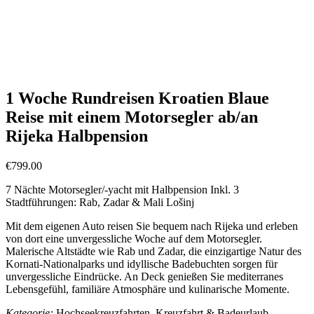
Afrika-Kreuzfahrten 1 Woche
(4 Angebote)
Afrika-Kreuzfahrten
(14 Angebote)
Afrika-Rundreisen mit Badeaufenthalt
(18 Angebote)
Afrika-Rundreise 1 Woche
(21 Angebote)
Afrika-Rundreise
(89 Angebote)
1 Woche Rundreisen Kroatien Blaue
Reise mit einem Motorsegler ab/an
Rijeka Halbpension
€
799.00
7 Nächte Motorsegler/-yacht mit Halbpension Inkl. 3
Stadtführungen: Rab, Zadar & Mali Lošinj
Mit dem eigenen Auto reisen Sie bequem nach Rijeka und erleben
von dort eine unvergessliche Woche auf dem Motorsegler.
Malerische Altstädte wie Rab und Zadar, die einzigartige Natur des
Kornati-Nationalparks und idyllische Badebuchten sorgen für
unvergessliche Eindrücke. An Deck genießen Sie mediterranes
Lebensgefühl, familiäre Atmosphäre und kulinarische Momente.
Kategorie:
Hochseekreuzfahrten, Kreuzfahrt & Badeurlaub,