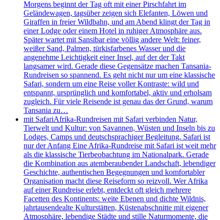
Morgens beginnt der Tag oft mit einer Pirschfahrt im
Geländewagen, tagsüber zeigen sich Elefanten, Löwen und
Giraffen in freier Wildbahn, und am Abend klingt der Tag in
einer Lodge oder einem Hotel in ruhiger Atmosphäre aus.
Später wartet mit Sansibar eine völlig andere Welt: feiner,
weißer Sand, Palmen, türkisfarbenes Wasser und die
angenehme Leichtigkeit einer Insel, auf der der Takt
langsamer wird. Gerade diese Gegensätze machen Tansania-
Rundreisen so spannend. Es geht nicht nur um eine klassische
Safari, sondern um eine Reise voller Kontraste: wild und
entspannt, ursprünglich und komfortabel, aktiv und erholsam
zugleich. Für viele Reisende ist genau das der Grund, warum
Tansania zu…
mit Safari
Afrika-Rundreisen mit Safari verbinden Natur,
Tierwelt und Kultur: von Savannen, Wüsten und Inseln bis zu
Lodges, Camps und deutschsprachiger Begleitung. Safari ist
nur der Anfang Eine Afrika-Rundreise mit Safari ist weit mehr
als die klassische Tierbeobachtung im Nationalpark. Gerade
die Kombination aus atemberaubender Landschaft, lebendiger
Geschichte, authentischen Begegnungen und komfortabler
Organisation macht diese Reiseform so reizvoll. Wer Afrika
auf einer Rundreise erlebt, entdeckt oft gleich mehrere
Facetten des Kontinents: weite Ebenen und dichte Wildnis,
jahrtausendealte Kulturstätten, Küstenabschnitte mit eigener
Atmosphäre, lebendige Städte und stille Naturmomente, die