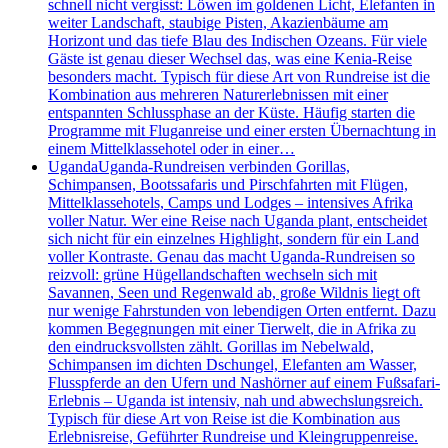
schnell nicht vergisst: Löwen im goldenen Licht, Elefanten in
weiter Landschaft, staubige Pisten, Akazienbäume am
Horizont und das tiefe Blau des Indischen Ozeans. Für viele
Gäste ist genau dieser Wechsel das, was eine Kenia-Reise
besonders macht. Typisch für diese Art von Rundreise ist die
Kombination aus mehreren Naturerlebnissen mit einer
entspannten Schlussphase an der Küste. Häufig starten die
Programme mit Fluganreise und einer ersten Übernachtung in
einem Mittelklassehotel oder in einer…
Uganda
Uganda-Rundreisen verbinden Gorillas,
Schimpansen, Bootssafaris und Pirschfahrten mit Flügen,
Mittelklassehotels, Camps und Lodges – intensives Afrika
voller Natur. Wer eine Reise nach Uganda plant, entscheidet
sich nicht für ein einzelnes Highlight, sondern für ein Land
voller Kontraste. Genau das macht Uganda-Rundreisen so
reizvoll: grüne Hügellandschaften wechseln sich mit
Savannen, Seen und Regenwald ab, große Wildnis liegt oft
nur wenige Fahrstunden von lebendigen Orten entfernt. Dazu
kommen Begegnungen mit einer Tierwelt, die in Afrika zu
den eindrucksvollsten zählt. Gorillas im Nebelwald,
Schimpansen im dichten Dschungel, Elefanten am Wasser,
Flusspferde an den Ufern und Nashörner auf einem Fußsafari-
Erlebnis – Uganda ist intensiv, nah und abwechslungsreich.
Typisch für diese Art von Reise ist die Kombination aus
Erlebnisreise, Geführter Rundreise und Kleingruppenreise.