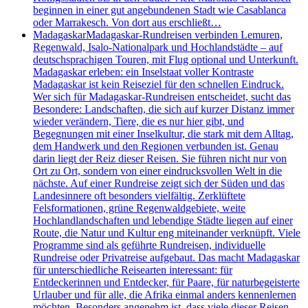
beginnen in einer gut angebundenen Stadt wie Casablanca
oder Marrakesch. Von dort aus erschließt…
Madagaskar
Madagaskar-Rundreisen verbinden Lemuren,
Regenwald, Isalo-Nationalpark und Hochlandstädte – auf
deutschsprachigen Touren, mit Flug optional und Unterkunft.
Madagaskar erleben: ein Inselstaat voller Kontraste
Madagaskar ist kein Reiseziel für den schnellen Eindruck.
Wer sich für Madagaskar-Rundreisen entscheidet, sucht das
Besondere: Landschaften, die sich auf kurzer Distanz immer
wieder verändern, Tiere, die es nur hier gibt, und
Begegnungen mit einer Inselkultur, die stark mit dem Alltag,
dem Handwerk und den Regionen verbunden ist. Genau
darin liegt der Reiz dieser Reisen. Sie führen nicht nur von
Ort zu Ort, sondern von einer eindrucksvollen Welt in die
nächste. Auf einer Rundreise zeigt sich der Süden und das
Landesinnere oft besonders vielfältig. Zerklüftete
Felsformationen, grüne Regenwaldgebiete, weite
Hochlandlandschaften und lebendige Städte liegen auf einer
Route, die Natur und Kultur eng miteinander verknüpft. Viele
Programme sind als geführte Rundreisen, individuelle
Rundreise oder Privatreise aufgebaut. Das macht Madagaskar
für unterschiedliche Reisearten interessant: für
Entdeckerinnen und Entdecker, für Paare, für naturbegeisterte
Urlauber und für alle, die Afrika einmal anders kennenlernen
möchten. Besonders angenehm ist, dass viele dieser Reisen