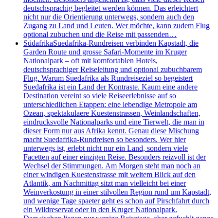
deutschsprachig begleitet werden können. Das erleichtert
nicht nur die Orientierung unterwegs, sondern auch den
Zugang zu Land und Leuten. Wer möchte, kann zudem Flug
optional zubuchen und die Reise mit passenden…
Südafrika
Suedafrika-Rundreisen verbinden Kapstadt, die
Garden Route und grosse Safari-Momente im Kruger
Nationalpark – oft mit komfortablen Hotels,
deutschsprachiger Reiseleitung und optional zubuchbarem
Flug. Warum Suedafrika als Rundreiseziel so begeistert
Suedafrika ist ein Land der Kontraste. Kaum eine andere
Destination vereint so viele Reiseerlebnisse auf so
unterschiedlichen Etappen: eine lebendige Metropole am
Ozean, spektakulaere Kuestenstrassen, Weinlandschaften,
eindrucksvolle Nationalparks und eine Tierwelt, die man in
dieser Form nur aus Afrika kennt. Genau diese Mischung
macht Suedafrika-Rundreisen so besonders. Wer hier
unterwegs ist, erlebt nicht nur ein Land, sondern viele
Facetten auf einer einzigen Reise. Besonders reizvoll ist der
Wechsel der Stimmungen. Am Morgen steht man noch an
einer windigen Kuestenstrasse mit weitem Blick auf den
Atlantik, am Nachmittag sitzt man vielleicht bei einer
Weinverkostung in einer stilvollen Region rund um Kapstadt,
und wenige Tage spaeter geht es schon auf Pirschfahrt durch
ein Wildreservat oder in den Kruger Nationalpark.