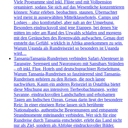
Viele Programme sind inkl. Flüge und mit Vollpension
organisiert, sodass Sie sich auf das Wesentliche konzentrieren
können: Natur erleben, beobachten, staunen. Übernachtet
wird meist in ausgewählten Mittelklassehotels, Camps und
Lodges – also komfortabel, aber nah an der Umgebung.
Besonders eindrucksvoll sind jene Etappen, bei denen Sie
mitten im oder am Rand des Urwalds schlafen und morgens
mit den Geräuschen des Regenwalds aufwachen. Genau dort
entsteht das Gefühl, wirklich in Afrika angekommen zu sein.
Warum Uganda als Rundreiseziel so besonders ist Uganda
wird…
Tansania
Tansania-Rundreisen verbinden Safari-Abenteuer in
Tarangire, Serengeti und Ngorongoro mit Sansibars Stränden
– oft inkl. Flug, Hotels und deutschsprachiger Reiseleitung.
Warum Tansania-Rundreisen so faszinierend sind Tansania-
Rundreisen gehören zu den Reisen, die noch lange
nachwirken. Kaum ein anderes Reiseziel in Ostafrika bietet
diese Mischung aus intensiven Tierbeobachtungen, weiter
Savanne, eindrucksvollen Landschaften und erholsamen
Tagen am Indischen Ozean. Genau darin liegt der besondere
Reiz: In einer einzigen Reise lassen sich berühmte
Nationalparks, authentische Begegnungen und entspannte
Strandmomente miteinander verbinden. Wer sich für eine
Rundreise durch Tansania entscheidet, erlebt das Land nicht
nur als Ziel, sondern als Abfolge eindrucksvoller Bilder.