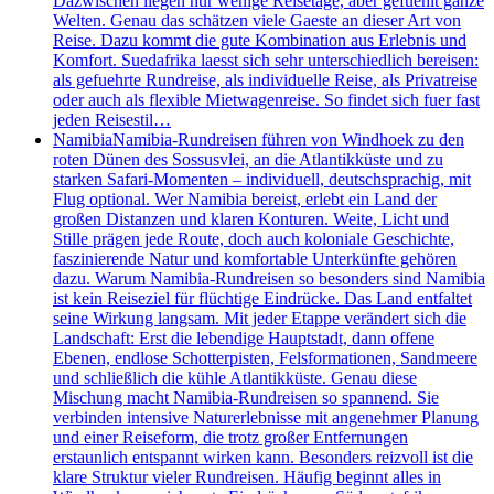
Dazwischen liegen nur wenige Reisetage, aber gefuehlt ganze
Welten. Genau das schätzen viele Gaeste an dieser Art von
Reise. Dazu kommt die gute Kombination aus Erlebnis und
Komfort. Suedafrika laesst sich sehr unterschiedlich bereisen:
als gefuehrte Rundreise, als individuelle Reise, als Privatreise
oder auch als flexible Mietwagenreise. So findet sich fuer fast
jeden Reisestil…
Namibia
Namibia-Rundreisen führen von Windhoek zu den
roten Dünen des Sossusvlei, an die Atlantikküste und zu
starken Safari-Momenten – individuell, deutschsprachig, mit
Flug optional. Wer Namibia bereist, erlebt ein Land der
großen Distanzen und klaren Konturen. Weite, Licht und
Stille prägen jede Route, doch auch koloniale Geschichte,
faszinierende Natur und komfortable Unterkünfte gehören
dazu. Warum Namibia-Rundreisen so besonders sind Namibia
ist kein Reiseziel für flüchtige Eindrücke. Das Land entfaltet
seine Wirkung langsam. Mit jeder Etappe verändert sich die
Landschaft: Erst die lebendige Hauptstadt, dann offene
Ebenen, endlose Schotterpisten, Felsformationen, Sandmeere
und schließlich die kühle Atlantikküste. Genau diese
Mischung macht Namibia-Rundreisen so spannend. Sie
verbinden intensive Naturerlebnisse mit angenehmer Planung
und einer Reiseform, die trotz großer Entfernungen
erstaunlich entspannt wirken kann. Besonders reizvoll ist die
klare Struktur vieler Rundreisen. Häufig beginnt alles in