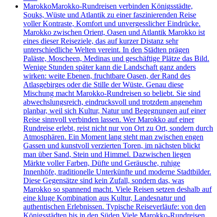
Marokko
Marokko-Rundreisen verbinden Königsstädte,
Souks, Wüste und Atlantik zu einer faszinierenden Reise
voller Kontraste, Komfort und unvergesslicher Eindrücke.
Marokko zwischen Orient, Oasen und Atlantik Marokko ist
eines dieser Reiseziele, das auf kurzer Distanz sehr
unterschiedliche Welten vereint. In den Städten prägen
Paläste, Moscheen, Medinas und geschäftige Plätze das Bild.
Wenige Stunden später kann die Landschaft ganz anders
wirken: weite Ebenen, fruchtbare Oasen, der Rand des
Atlasgebirges oder die Stille der Wüste. Genau diese
Mischung macht Marokko-Rundreisen so beliebt. Sie sind
abwechslungsreich, eindrucksvoll und trotzdem angenehm
planbar, weil sich Kultur, Natur und Begegnungen auf einer
Reise sinnvoll verbinden lassen. Wer Marokko auf einer
Rundreise erlebt, reist nicht nur von Ort zu Ort, sondern durch
Atmosphären. Ein Moment lang steht man zwischen engen
Gassen und kunstvoll verzierten Toren, im nächsten blickt
man über Sand, Stein und Himmel. Dazwischen liegen
Märkte voller Farben, Düfte und Geräusche, ruhige
Innenhöfe, traditionelle Unterkünfte und moderne Stadtbilder.
Diese Gegensätze sind kein Zufall, sondern das, was
Marokko so spannend macht. Viele Reisen setzen deshalb auf
eine kluge Kombination aus Kultur, Landesnatur und
authentischen Erlebnissen. Typische Reiseverläufe: von den
Königsstädten bis in den Süden Viele Marokko-Rundreisen