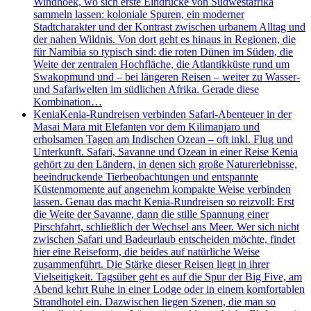
Windhoek, wo sich erste Eindrücke von Südwestafrika
sammeln lassen: koloniale Spuren, ein moderner
Stadtcharakter und der Kontrast zwischen urbanem Alltag und
der nahen Wildnis. Von dort geht es hinaus in Regionen, die
für Namibia so typisch sind: die roten Dünen im Süden, die
Weite der zentralen Hochfläche, die Atlantikküste rund um
Swakopmund und – bei längeren Reisen – weiter zu Wasser-
und Safariwelten im südlichen Afrika. Gerade diese
Kombination…
Kenia
Kenia-Rundreisen verbinden Safari-Abenteuer in der
Masai Mara mit Elefanten vor dem Kilimanjaro und
erholsamen Tagen am Indischen Ozean – oft inkl. Flug und
Unterkunft. Safari, Savanne und Ozean in einer Reise Kenia
gehört zu den Ländern, in denen sich große Naturerlebnisse,
beeindruckende Tierbeobachtungen und entspannte
Küstenmomente auf angenehm kompakte Weise verbinden
lassen. Genau das macht Kenia-Rundreisen so reizvoll: Erst
die Weite der Savanne, dann die stille Spannung einer
Pirschfahrt, schließlich der Wechsel ans Meer. Wer sich nicht
zwischen Safari und Badeurlaub entscheiden möchte, findet
hier eine Reiseform, die beides auf natürliche Weise
zusammenführt. Die Stärke dieser Reisen liegt in ihrer
Vielseitigkeit. Tagsüber geht es auf die Spur der Big Five, am
Abend kehrt Ruhe in einer Lodge oder in einem komfortablen
Strandhotel ein. Dazwischen liegen Szenen, die man so