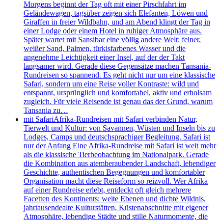
Morgens beginnt der Tag oft mit einer Pirschfahrt im
Geländewagen, tagsüber zeigen sich Elefanten, Löwen und
Giraffen in freier Wildbahn, und am Abend klingt der Tag in
einer Lodge oder einem Hotel in ruhiger Atmosphäre aus.
Später wartet mit Sansibar eine völlig andere Welt: feiner,
weißer Sand, Palmen, türkisfarbenes Wasser und die
angenehme Leichtigkeit einer Insel, auf der der Takt
langsamer wird. Gerade diese Gegensätze machen Tansania-
Rundreisen so spannend. Es geht nicht nur um eine klassische
Safari, sondern um eine Reise voller Kontraste: wild und
entspannt, ursprünglich und komfortabel, aktiv und erholsam
zugleich. Für viele Reisende ist genau das der Grund, warum
Tansania zu…
mit Safari
Afrika-Rundreisen mit Safari verbinden Natur,
Tierwelt und Kultur: von Savannen, Wüsten und Inseln bis zu
Lodges, Camps und deutschsprachiger Begleitung. Safari ist
nur der Anfang Eine Afrika-Rundreise mit Safari ist weit mehr
als die klassische Tierbeobachtung im Nationalpark. Gerade
die Kombination aus atemberaubender Landschaft, lebendiger
Geschichte, authentischen Begegnungen und komfortabler
Organisation macht diese Reiseform so reizvoll. Wer Afrika
auf einer Rundreise erlebt, entdeckt oft gleich mehrere
Facetten des Kontinents: weite Ebenen und dichte Wildnis,
jahrtausendealte Kulturstätten, Küstenabschnitte mit eigener
Atmosphäre, lebendige Städte und stille Naturmomente, die