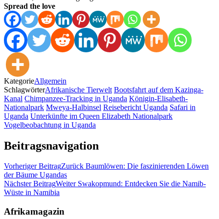
Spread the love
Kategorie
Allgemein
Schlagwörter
Afrikanische Tierwelt
Bootsfahrt auf dem Kazinga-
Kanal
Chimpanzee-Tracking in Uganda
Königin-Elisabeth-
Nationalpark
Mweya-Halbinsel
Reisebericht Uganda
Safari in
Uganda
Unterkünfte im Queen Elizabeth Nationalpark
Vogelbeobachtung in Uganda
Beitragsnavigation
Vorheriger Beitrag
Zurück
Baumlöwen: Die faszinierenden Löwen
der Bäume Ugandas
Nächster Beitrag
Weiter
Swakopmund: Entdecken Sie die Namib-
Wüste in Namibia
Afrikamagazin