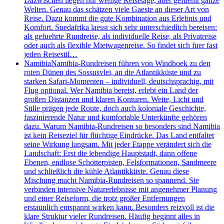
Dazwischen liegen nur wenige Reisetage, aber gefuehlt ganze
Welten. Genau das schätzen viele Gaeste an dieser Art von
Reise. Dazu kommt die gute Kombination aus Erlebnis und
Komfort. Suedafrika laesst sich sehr unterschiedlich bereisen:
als gefuehrte Rundreise, als individuelle Reise, als Privatreise
oder auch als flexible Mietwagenreise. So findet sich fuer fast
jeden Reisestil…
Namibia
Namibia-Rundreisen führen von Windhoek zu den
roten Dünen des Sossusvlei, an die Atlantikküste und zu
starken Safari-Momenten – individuell, deutschsprachig, mit
Flug optional. Wer Namibia bereist, erlebt ein Land der
großen Distanzen und klaren Konturen. Weite, Licht und
Stille prägen jede Route, doch auch koloniale Geschichte,
faszinierende Natur und komfortable Unterkünfte gehören
dazu. Warum Namibia-Rundreisen so besonders sind Namibia
ist kein Reiseziel für flüchtige Eindrücke. Das Land entfaltet
seine Wirkung langsam. Mit jeder Etappe verändert sich die
Landschaft: Erst die lebendige Hauptstadt, dann offene
Ebenen, endlose Schotterpisten, Felsformationen, Sandmeere
und schließlich die kühle Atlantikküste. Genau diese
Mischung macht Namibia-Rundreisen so spannend. Sie
verbinden intensive Naturerlebnisse mit angenehmer Planung
und einer Reiseform, die trotz großer Entfernungen
erstaunlich entspannt wirken kann. Besonders reizvoll ist die
klare Struktur vieler Rundreisen. Häufig beginnt alles in