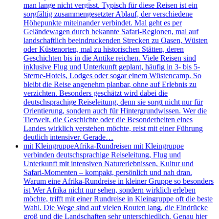
man lange nicht vergisst. Typisch für diese Reisen ist ein
sorgfältig zusammengesetzter Ablauf, der verschiedene
Höhepunkte miteinander verbindet. Mal geht es per
Geländewagen durch bekannte Safari-Regionen, mal auf
landschaftlich beeindruckenden Strecken zu Oasen, Wüsten
oder Küstenorten, mal zu historischen Stätten, deren
Geschichten bis in die Antike reichen. Viele Reisen sind
inklusive Flug und Unterkunft geplant, häufig in 3- bis 5-
Sterne-Hotels, Lodges oder sogar einem Wüstencamp. So
bleibt die Reise angenehm planbar, ohne auf Erlebnis zu
verzichten. Besonders geschätzt wird dabei die
deutschsprachige Reiseleitung, denn sie sorgt nicht nur für
Orientierung, sondern auch für Hintergrundwissen. Wer die
Tierwelt, die Geschichte oder die Besonderheiten eines
Landes wirklich verstehen möchte, reist mit einer Führung
deutlich intensiver. Gerade…
mit Kleingruppe
Afrika-Rundreisen mit Kleingruppe
verbinden deutschsprachige Reiseleitung, Flug und
Unterkunft mit intensiven Naturerlebnissen, Kultur und
Safari-Momenten – kompakt, persönlich und nah dran.
Warum eine Afrika-Rundreise in kleiner Gruppe so besonders
ist Wer Afrika nicht nur sehen, sondern wirklich erleben
möchte, trifft mit einer Rundreise in Kleingruppe oft die beste
Wahl. Die Wege sind auf vielen Routen lang, die Eindrücke
groß und die Landschaften sehr unterschiedlich. Genau hier