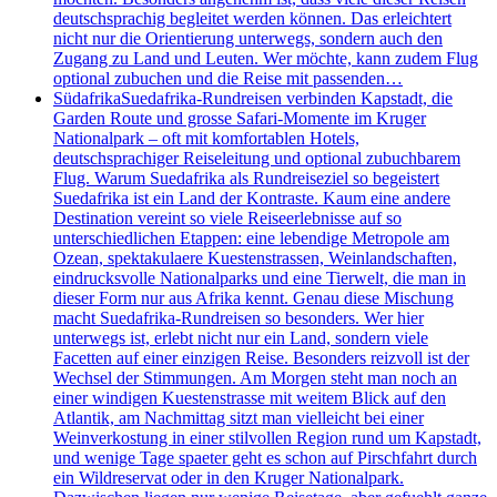
deutschsprachig begleitet werden können. Das erleichtert
nicht nur die Orientierung unterwegs, sondern auch den
Zugang zu Land und Leuten. Wer möchte, kann zudem Flug
optional zubuchen und die Reise mit passenden…
Südafrika
Suedafrika-Rundreisen verbinden Kapstadt, die
Garden Route und grosse Safari-Momente im Kruger
Nationalpark – oft mit komfortablen Hotels,
deutschsprachiger Reiseleitung und optional zubuchbarem
Flug. Warum Suedafrika als Rundreiseziel so begeistert
Suedafrika ist ein Land der Kontraste. Kaum eine andere
Destination vereint so viele Reiseerlebnisse auf so
unterschiedlichen Etappen: eine lebendige Metropole am
Ozean, spektakulaere Kuestenstrassen, Weinlandschaften,
eindrucksvolle Nationalparks und eine Tierwelt, die man in
dieser Form nur aus Afrika kennt. Genau diese Mischung
macht Suedafrika-Rundreisen so besonders. Wer hier
unterwegs ist, erlebt nicht nur ein Land, sondern viele
Facetten auf einer einzigen Reise. Besonders reizvoll ist der
Wechsel der Stimmungen. Am Morgen steht man noch an
einer windigen Kuestenstrasse mit weitem Blick auf den
Atlantik, am Nachmittag sitzt man vielleicht bei einer
Weinverkostung in einer stilvollen Region rund um Kapstadt,
und wenige Tage spaeter geht es schon auf Pirschfahrt durch
ein Wildreservat oder in den Kruger Nationalpark.