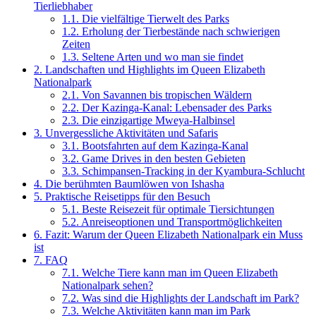
Tierliebhaber
1.1.
Die vielfältige Tierwelt des Parks
1.2.
Erholung der Tierbestände nach schwierigen
Zeiten
1.3.
Seltene Arten und wo man sie findet
2.
Landschaften und Highlights im Queen Elizabeth
Nationalpark
2.1.
Von Savannen bis tropischen Wäldern
2.2.
Der Kazinga-Kanal: Lebensader des Parks
2.3.
Die einzigartige Mweya-Halbinsel
3.
Unvergessliche Aktivitäten und Safaris
3.1.
Bootsfahrten auf dem Kazinga-Kanal
3.2.
Game Drives in den besten Gebieten
3.3.
Schimpansen-Tracking in der Kyambura-Schlucht
4.
Die berühmten Baumlöwen von Ishasha
5.
Praktische Reisetipps für den Besuch
5.1.
Beste Reisezeit für optimale Tiersichtungen
5.2.
Anreiseoptionen und Transportmöglichkeiten
6.
Fazit: Warum der Queen Elizabeth Nationalpark ein Muss
ist
7.
FAQ
7.1.
Welche Tiere kann man im Queen Elizabeth
Nationalpark sehen?
7.2.
Was sind die Highlights der Landschaft im Park?
7.3.
Welche Aktivitäten kann man im Park