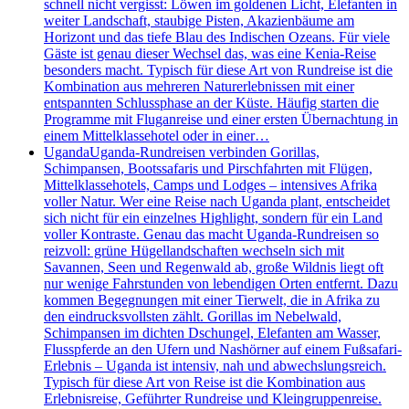
schnell nicht vergisst: Löwen im goldenen Licht, Elefanten in
weiter Landschaft, staubige Pisten, Akazienbäume am
Horizont und das tiefe Blau des Indischen Ozeans. Für viele
Gäste ist genau dieser Wechsel das, was eine Kenia-Reise
besonders macht. Typisch für diese Art von Rundreise ist die
Kombination aus mehreren Naturerlebnissen mit einer
entspannten Schlussphase an der Küste. Häufig starten die
Programme mit Fluganreise und einer ersten Übernachtung in
einem Mittelklassehotel oder in einer…
Uganda
Uganda-Rundreisen verbinden Gorillas,
Schimpansen, Bootssafaris und Pirschfahrten mit Flügen,
Mittelklassehotels, Camps und Lodges – intensives Afrika
voller Natur. Wer eine Reise nach Uganda plant, entscheidet
sich nicht für ein einzelnes Highlight, sondern für ein Land
voller Kontraste. Genau das macht Uganda-Rundreisen so
reizvoll: grüne Hügellandschaften wechseln sich mit
Savannen, Seen und Regenwald ab, große Wildnis liegt oft
nur wenige Fahrstunden von lebendigen Orten entfernt. Dazu
kommen Begegnungen mit einer Tierwelt, die in Afrika zu
den eindrucksvollsten zählt. Gorillas im Nebelwald,
Schimpansen im dichten Dschungel, Elefanten am Wasser,
Flusspferde an den Ufern und Nashörner auf einem Fußsafari-
Erlebnis – Uganda ist intensiv, nah und abwechslungsreich.
Typisch für diese Art von Reise ist die Kombination aus
Erlebnisreise, Geführter Rundreise und Kleingruppenreise.