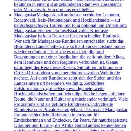
beginnen in einer gut angebundenen Stadt wie Casablanca
oder Marrakesch. Von dort aus erschließt…
Madagaskar
Madagaskar-Rundreisen verbinden Lemuren,
Regenwald, Isalo-Nationalpark und Hochlandstädte – auf
deutschsprachigen Touren, mit Flug optional und Unterkunft.
Madagaskar erleben: ein Inselstaat voller Kontraste
Madagaskar ist kein Reiseziel für den schnellen Eindruck.
Wer sich für Madagaskar-Rundreisen entscheidet, sucht das
Besondere: Landschaften, die sich auf kurzer Distanz immer
wieder verändern, Tiere, die es nur hier gibt, und
Begegnungen mit einer Inselkultur, die stark mit dem Alltag,
dem Handwerk und den Regionen verbunden ist. Genau
darin liegt der Reiz dieser Reisen. Sie führen nicht nur von
Ort zu Ort, sondern von einer eindrucksvollen Welt in die
nächste. Auf einer Rundreise zeigt sich der Süden und das
Landesinnere oft besonders vielfältig. Zerklüftete
Felsformationen, grüne Regenwaldgebiete, weite
Hochlandlandschaften und lebendige Städte liegen auf einer
Route, die Natur und Kultur eng miteinander verknüpft. Viele
Programme sind als geführte Rundreisen, individuelle
Rundreise oder Privatreise aufgebaut. Das macht Madagaskar
für unterschiedliche Reisearten interessant: für
Entdeckerinnen und Entdecker, für Paare, für naturbegeisterte
Urlauber und für alle, die Afrika einmal anders kennenlernen
möchten. Besonders angenehm ist, dass viele dieser Reisen