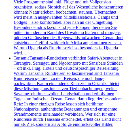
Viele Programme sind inkl. Flüge und mit Vollpension
organisiert, sodass Sie sich auf das Wesentliche konzentrieren
können: Natur erleben, beobachten, staunen. Übernachtet
wird meist in ausgewählten Mittelklassehotels, Camps und
Lodges – also komfortabel, aber nah an der Umgebung.
Besonders eindrucksvoll sind jene Etappen, bei denen Sie
mitten im oder am Rand des Urwalds schlafen und morgens
mit den Geräuschen des Regenwalds aufwachen. Genau dort
entsteht das Gefühl, wirklich in Afrika angekommen zu sein.
Warum Uganda als Rundreiseziel so besonders ist Uganda
wird…
Tansania
Tansania-Rundreisen verbinden Safari-Abenteuer in
Tarangire, Serengeti und Ngorongoro mit Sansibars Stränden
– oft inkl. Flug, Hotels und deutschsprachiger Reiseleitung.
Warum Tansania-Rundreisen so faszinierend sind Tansania-
Rundreisen gehören zu den Reisen, die noch lange
nachwirken. Kaum ein anderes Reiseziel in Ostafrika bietet
diese Mischung aus intensiven Tierbeobachtungen, weiter
Savanne, eindrucksvollen Landschaften und erholsamen
Tagen am Indischen Ozean. Genau darin liegt der besondere
Reiz: In einer einzigen Reise lassen sich berühmte
Nationalparks, authentische Begegnungen und entspannte
Strandmomente miteinander verbinden. Wer sich für eine
Rundreise durch Tansania entscheidet, erlebt das Land nicht
nur als Ziel, sondern als Abfolge eindrucksvoller Bilder.