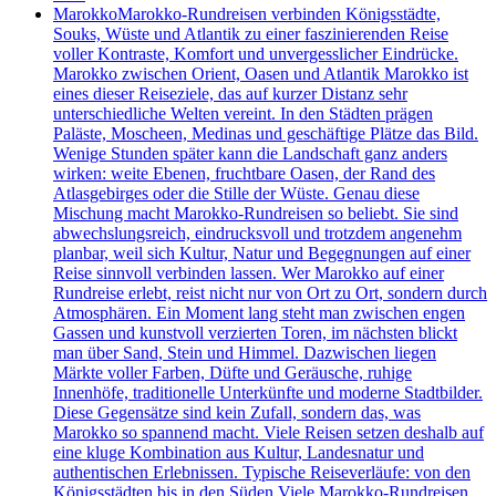
Marokko
Marokko-Rundreisen verbinden Königsstädte,
Souks, Wüste und Atlantik zu einer faszinierenden Reise
voller Kontraste, Komfort und unvergesslicher Eindrücke.
Marokko zwischen Orient, Oasen und Atlantik Marokko ist
eines dieser Reiseziele, das auf kurzer Distanz sehr
unterschiedliche Welten vereint. In den Städten prägen
Paläste, Moscheen, Medinas und geschäftige Plätze das Bild.
Wenige Stunden später kann die Landschaft ganz anders
wirken: weite Ebenen, fruchtbare Oasen, der Rand des
Atlasgebirges oder die Stille der Wüste. Genau diese
Mischung macht Marokko-Rundreisen so beliebt. Sie sind
abwechslungsreich, eindrucksvoll und trotzdem angenehm
planbar, weil sich Kultur, Natur und Begegnungen auf einer
Reise sinnvoll verbinden lassen. Wer Marokko auf einer
Rundreise erlebt, reist nicht nur von Ort zu Ort, sondern durch
Atmosphären. Ein Moment lang steht man zwischen engen
Gassen und kunstvoll verzierten Toren, im nächsten blickt
man über Sand, Stein und Himmel. Dazwischen liegen
Märkte voller Farben, Düfte und Geräusche, ruhige
Innenhöfe, traditionelle Unterkünfte und moderne Stadtbilder.
Diese Gegensätze sind kein Zufall, sondern das, was
Marokko so spannend macht. Viele Reisen setzen deshalb auf
eine kluge Kombination aus Kultur, Landesnatur und
authentischen Erlebnissen. Typische Reiseverläufe: von den
Königsstädten bis in den Süden Viele Marokko-Rundreisen