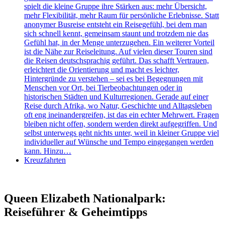
spielt die kleine Gruppe ihre Stärken aus: mehr Übersicht,
mehr Flexibilität, mehr Raum für persönliche Erlebnisse. Statt
anonymer Busreise entsteht ein Reisegefühl, bei dem man
sich schnell kennt, gemeinsam staunt und trotzdem nie das
Gefühl hat, in der Menge unterzugehen. Ein weiterer Vorteil
ist die Nähe zur Reiseleitung. Auf vielen dieser Touren sind
die Reisen deutschsprachig geführt. Das schafft Vertrauen,
erleichtert die Orientierung und macht es leichter,
Hintergründe zu verstehen – sei es bei Begegnungen mit
Menschen vor Ort, bei Tierbeobachtungen oder in
historischen Städten und Kulturregionen. Gerade auf einer
Reise durch Afrika, wo Natur, Geschichte und Alltagsleben
oft eng ineinandergreifen, ist das ein echter Mehrwert. Fragen
bleiben nicht offen, sondern werden direkt aufgegriffen. Und
selbst unterwegs geht nichts unter, weil in kleiner Gruppe viel
individueller auf Wünsche und Tempo eingegangen werden
kann. Hinzu…
Kreuzfahrten
Queen Elizabeth Nationalpark:
Reiseführer & Geheimtipps