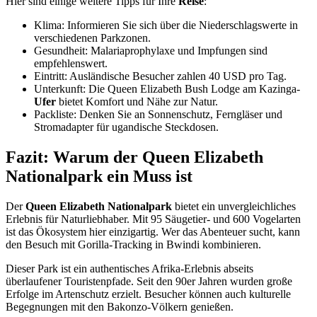
Hier sind einige weitere Tipps für Ihre
Reise
:
Klima: Informieren Sie sich über die Niederschlagswerte in
verschiedenen Parkzonen.
Gesundheit: Malariaprophylaxe und Impfungen sind
empfehlenswert.
Eintritt: Ausländische Besucher zahlen 40 USD pro Tag.
Unterkunft: Die Queen Elizabeth Bush Lodge am Kazinga-
Ufer
bietet Komfort und Nähe zur Natur.
Packliste: Denken Sie an Sonnenschutz, Ferngläser und
Stromadapter für ugandische Steckdosen.
Fazit: Warum der Queen Elizabeth
Nationalpark ein Muss ist
Der
Queen Elizabeth Nationalpark
bietet ein unvergleichliches
Erlebnis für Naturliebhaber. Mit 95 Säugetier- und 600 Vogelarten
ist das Ökosystem hier einzigartig. Wer das Abenteuer sucht, kann
den Besuch mit Gorilla-Tracking in Bwindi kombinieren.
Dieser Park ist ein authentisches Afrika-Erlebnis abseits
überlaufener Touristenpfade. Seit den 90er Jahren wurden große
Erfolge im Artenschutz erzielt. Besucher können auch kulturelle
Begegnungen mit den Bakonzo-Völkern genießen.