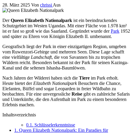
28. März 2025
Von
chrissi
Aus
Der
Queen Elizabeth Nationalpark
ist ein beeindruckendes
Schutzgebiet im Westen Ugandas. Mit einer Fläche von 1.978 km²
ist er fast so groß wie das Saarland. Gegründet wurde der
Park
1952
und später zu Ehren von Königin Elizabeth II. umbenannt.
Geografisch liegt der Park in einer einzigartigen Region, umgeben
vom Ruwenzori-Gebirge und mehreren Seen. Diese Lage schafft
eine vielfältige
Landschaft
, die von Savannen bis zu tropischen
Wäldern reicht. Besonders bekannt ist der Park für seinen Kazinga-
Kanal und die seltenen Ishasha-Baumlöwen.
Nach Jahren der Wilderei haben sich die
Tiere
im Park erholt.
Heute bietet der
Elizabeth Nationalpark
Besuchern die Chance,
Elefanten, Büffel und sogar Leoparden in freier Wildbahn zu
beobachten. Für eine unvergessliche
Reise
gibt es zahlreiche Safaris
und Unterkünfte, die den Aufenthalt im Park zu einem besonderen
Erlebnis machen.
Inhaltsverzeichnis
0.1.
Schlüsselerkenntnisse
1.
Queen Elizabeth Nationalpark: Ein Paradies für