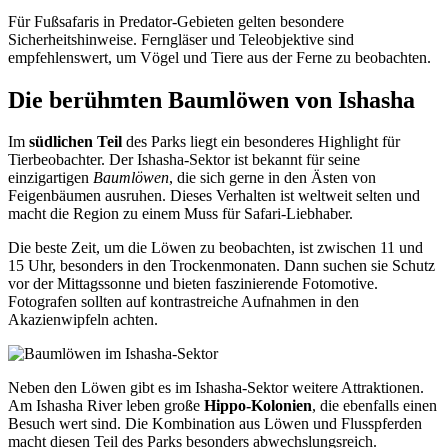
Für Fußsafaris in Predator-Gebieten gelten besondere
Sicherheitshinweise. Ferngläser und Teleobjektive sind
empfehlenswert, um Vögel und Tiere aus der Ferne zu beobachten.
Die berühmten Baumlöwen von Ishasha
Im
südlichen Teil
des Parks liegt ein besonderes Highlight für
Tierbeobachter. Der Ishasha-Sektor ist bekannt für seine
einzigartigen
Baumlöwen
, die sich gerne in den Ästen von
Feigenbäumen ausruhen. Dieses Verhalten ist weltweit selten und
macht die Region zu einem Muss für Safari-Liebhaber.
Die beste Zeit, um die Löwen zu beobachten, ist zwischen 11 und
15 Uhr, besonders in den Trockenmonaten. Dann suchen sie Schutz
vor der Mittagssonne und bieten faszinierende Fotomotive.
Fotografen sollten auf kontrastreiche Aufnahmen in den
Akazienwipfeln achten.
Neben den Löwen gibt es im Ishasha-Sektor weitere Attraktionen.
Am Ishasha River leben große
Hippo-Kolonien
, die ebenfalls einen
Besuch wert sind. Die Kombination aus Löwen und Flusspferden
macht diesen Teil des Parks besonders abwechslungsreich.