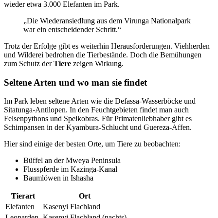
wieder etwa 3.000 Elefanten im Park.
„Die Wiederansiedlung aus dem Virunga Nationalpark
war ein entscheidender Schritt.“
Trotz der Erfolge gibt es weiterhin Herausforderungen. Viehherden
und Wilderei bedrohen die Tierbestände. Doch die Bemühungen
zum Schutz der
Tiere
zeigen Wirkung.
Seltene Arten und wo man sie findet
Im Park leben seltene Arten wie die Defassa-Wasserböcke und
Sitatunga-Antilopen. In den Feuchtgebieten findet man auch
Felsenpythons und Speikobras. Für Primatenliebhaber gibt es
Schimpansen in der Kyambura-Schlucht und Guereza-Affen.
Hier sind einige der besten Orte, um Tiere zu beobachten:
Büffel an der Mweya Peninsula
Flusspferde im Kazinga-Kanal
Baumlöwen in Ishasha
Tierart
Ort
Elefanten
Kasenyi Flachland
Leoparden
Kasenyi Flachland (nachts)