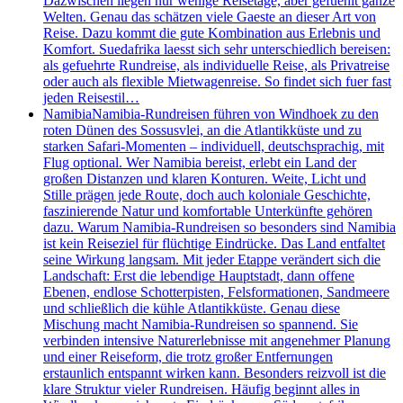
Dazwischen liegen nur wenige Reisetage, aber gefuehlt ganze
Welten. Genau das schätzen viele Gaeste an dieser Art von
Reise. Dazu kommt die gute Kombination aus Erlebnis und
Komfort. Suedafrika laesst sich sehr unterschiedlich bereisen:
als gefuehrte Rundreise, als individuelle Reise, als Privatreise
oder auch als flexible Mietwagenreise. So findet sich fuer fast
jeden Reisestil…
Namibia
Namibia-Rundreisen führen von Windhoek zu den
roten Dünen des Sossusvlei, an die Atlantikküste und zu
starken Safari-Momenten – individuell, deutschsprachig, mit
Flug optional. Wer Namibia bereist, erlebt ein Land der
großen Distanzen und klaren Konturen. Weite, Licht und
Stille prägen jede Route, doch auch koloniale Geschichte,
faszinierende Natur und komfortable Unterkünfte gehören
dazu. Warum Namibia-Rundreisen so besonders sind Namibia
ist kein Reiseziel für flüchtige Eindrücke. Das Land entfaltet
seine Wirkung langsam. Mit jeder Etappe verändert sich die
Landschaft: Erst die lebendige Hauptstadt, dann offene
Ebenen, endlose Schotterpisten, Felsformationen, Sandmeere
und schließlich die kühle Atlantikküste. Genau diese
Mischung macht Namibia-Rundreisen so spannend. Sie
verbinden intensive Naturerlebnisse mit angenehmer Planung
und einer Reiseform, die trotz großer Entfernungen
erstaunlich entspannt wirken kann. Besonders reizvoll ist die
klare Struktur vieler Rundreisen. Häufig beginnt alles in