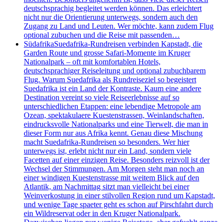
deutschsprachig begleitet werden können. Das erleichtert
nicht nur die Orientierung unterwegs, sondern auch den
Zugang zu Land und Leuten. Wer möchte, kann zudem Flug
optional zubuchen und die Reise mit passenden…
Südafrika
Suedafrika-Rundreisen verbinden Kapstadt, die
Garden Route und grosse Safari-Momente im Kruger
Nationalpark – oft mit komfortablen Hotels,
deutschsprachiger Reiseleitung und optional zubuchbarem
Flug. Warum Suedafrika als Rundreiseziel so begeistert
Suedafrika ist ein Land der Kontraste. Kaum eine andere
Destination vereint so viele Reiseerlebnisse auf so
unterschiedlichen Etappen: eine lebendige Metropole am
Ozean, spektakulaere Kuestenstrassen, Weinlandschaften,
eindrucksvolle Nationalparks und eine Tierwelt, die man in
dieser Form nur aus Afrika kennt. Genau diese Mischung
macht Suedafrika-Rundreisen so besonders. Wer hier
unterwegs ist, erlebt nicht nur ein Land, sondern viele
Facetten auf einer einzigen Reise. Besonders reizvoll ist der
Wechsel der Stimmungen. Am Morgen steht man noch an
einer windigen Kuestenstrasse mit weitem Blick auf den
Atlantik, am Nachmittag sitzt man vielleicht bei einer
Weinverkostung in einer stilvollen Region rund um Kapstadt,
und wenige Tage spaeter geht es schon auf Pirschfahrt durch
ein Wildreservat oder in den Kruger Nationalpark.