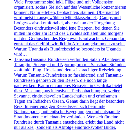
Viele Programme sind inkl. Flüge und mit Vollpension
organisiert, sodass Sie sich auf das Wesentliche konzentrieren
können: Natur erleben, beobachten, staunen. Übernachtet
wird meist in ausgewählten Mittelklassehotels, Camps und
Lodges – also komfortabel, aber nah an der Umgebung.
Besonders eindrucksvoll sind jene Etappen, bei denen Sie
mitten im oder am Rand des Urwalds schlafen und morgens
mit den Geräuschen des Regenwalds aufwachen. Genau dort
entsteht das Gefühl, wirklich in Afrika angekommen zu sein.
Warum Uganda als Rundreiseziel so besonders ist Uganda
wird…
Tansania
Tansania-Rundreisen verbinden Safari-Abenteuer in
Tarangire, Serengeti und Ngorongoro mit Sansibars Stränden
– oft inkl. Flug, Hotels und deutschsprachiger Reiseleitung.
Warum Tansania-Rundreisen so faszinierend sind Tansania-
Rundreisen gehören zu den Reisen, die noch lange
nachwirken. Kaum ein anderes Reiseziel in Ostafrika bietet
diese Mischung aus intensiven Tierbeobachtungen, weiter
Savanne, eindrucksvollen Landschaften und erholsamen
Tagen am Indischen Ozean. Genau darin liegt der besondere
Reiz: In einer einzigen Reise lassen sich berühmte
Nationalparks, authentische Begegnungen und entspannte
Strandmomente miteinander verbinden. Wer sich für eine
Rundreise durch Tansania entscheidet, erlebt das Land nicht
nur als Ziel, sondern als Abfolge eindrucksvoller Bilder.