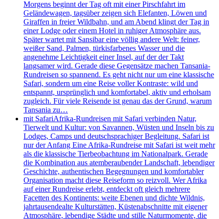
Morgens beginnt der Tag oft mit einer Pirschfahrt im
Geländewagen, tagsüber zeigen sich Elefanten, Löwen und
Giraffen in freier Wildbahn, und am Abend klingt der Tag in
einer Lodge oder einem Hotel in ruhiger Atmosphäre aus.
Später wartet mit Sansibar eine völlig andere Welt: feiner,
weißer Sand, Palmen, türkisfarbenes Wasser und die
angenehme Leichtigkeit einer Insel, auf der der Takt
langsamer wird. Gerade diese Gegensätze machen Tansania-
Rundreisen so spannend. Es geht nicht nur um eine klassische
Safari, sondern um eine Reise voller Kontraste: wild und
entspannt, ursprünglich und komfortabel, aktiv und erholsam
zugleich. Für viele Reisende ist genau das der Grund, warum
Tansania zu…
mit Safari
Afrika-Rundreisen mit Safari verbinden Natur,
Tierwelt und Kultur: von Savannen, Wüsten und Inseln bis zu
Lodges, Camps und deutschsprachiger Begleitung. Safari ist
nur der Anfang Eine Afrika-Rundreise mit Safari ist weit mehr
als die klassische Tierbeobachtung im Nationalpark. Gerade
die Kombination aus atemberaubender Landschaft, lebendiger
Geschichte, authentischen Begegnungen und komfortabler
Organisation macht diese Reiseform so reizvoll. Wer Afrika
auf einer Rundreise erlebt, entdeckt oft gleich mehrere
Facetten des Kontinents: weite Ebenen und dichte Wildnis,
jahrtausendealte Kulturstätten, Küstenabschnitte mit eigener
Atmosphäre, lebendige Städte und stille Naturmomente, die