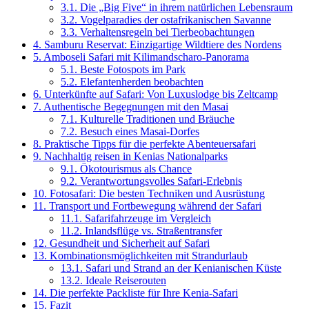
3.1.
Die „Big Five“ in ihrem natürlichen Lebensraum
3.2.
Vogelparadies der ostafrikanischen Savanne
3.3.
Verhaltensregeln bei Tierbeobachtungen
4.
Samburu Reservat: Einzigartige Wildtiere des Nordens
5.
Amboseli Safari mit Kilimandscharo-Panorama
5.1.
Beste Fotospots im Park
5.2.
Elefantenherden beobachten
6.
Unterkünfte auf Safari: Von Luxuslodge bis Zeltcamp
7.
Authentische Begegnungen mit den Masai
7.1.
Kulturelle Traditionen und Bräuche
7.2.
Besuch eines Masai-Dorfes
8.
Praktische Tipps für die perfekte Abenteuersafari
9.
Nachhaltig reisen in Kenias Nationalparks
9.1.
Ökotourismus als Chance
9.2.
Verantwortungsvolles Safari-Erlebnis
10.
Fotosafari: Die besten Techniken und Ausrüstung
11.
Transport und Fortbewegung während der Safari
11.1.
Safarifahrzeuge im Vergleich
11.2.
Inlandsflüge vs. Straßentransfer
12.
Gesundheit und Sicherheit auf Safari
13.
Kombinationsmöglichkeiten mit Strandurlaub
13.1.
Safari und Strand an der Kenianischen Küste
13.2.
Ideale Reiserouten
14.
Die perfekte Packliste für Ihre Kenia-Safari
15.
Fazit