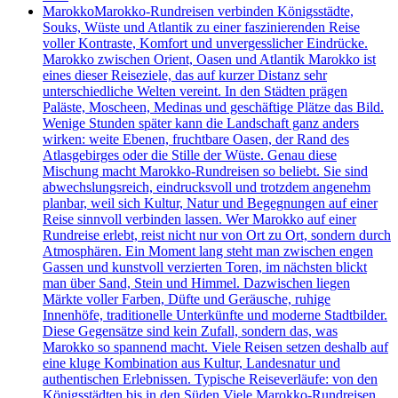
Marokko
Marokko-Rundreisen verbinden Königsstädte,
Souks, Wüste und Atlantik zu einer faszinierenden Reise
voller Kontraste, Komfort und unvergesslicher Eindrücke.
Marokko zwischen Orient, Oasen und Atlantik Marokko ist
eines dieser Reiseziele, das auf kurzer Distanz sehr
unterschiedliche Welten vereint. In den Städten prägen
Paläste, Moscheen, Medinas und geschäftige Plätze das Bild.
Wenige Stunden später kann die Landschaft ganz anders
wirken: weite Ebenen, fruchtbare Oasen, der Rand des
Atlasgebirges oder die Stille der Wüste. Genau diese
Mischung macht Marokko-Rundreisen so beliebt. Sie sind
abwechslungsreich, eindrucksvoll und trotzdem angenehm
planbar, weil sich Kultur, Natur und Begegnungen auf einer
Reise sinnvoll verbinden lassen. Wer Marokko auf einer
Rundreise erlebt, reist nicht nur von Ort zu Ort, sondern durch
Atmosphären. Ein Moment lang steht man zwischen engen
Gassen und kunstvoll verzierten Toren, im nächsten blickt
man über Sand, Stein und Himmel. Dazwischen liegen
Märkte voller Farben, Düfte und Geräusche, ruhige
Innenhöfe, traditionelle Unterkünfte und moderne Stadtbilder.
Diese Gegensätze sind kein Zufall, sondern das, was
Marokko so spannend macht. Viele Reisen setzen deshalb auf
eine kluge Kombination aus Kultur, Landesnatur und
authentischen Erlebnissen. Typische Reiseverläufe: von den
Königsstädten bis in den Süden Viele Marokko-Rundreisen