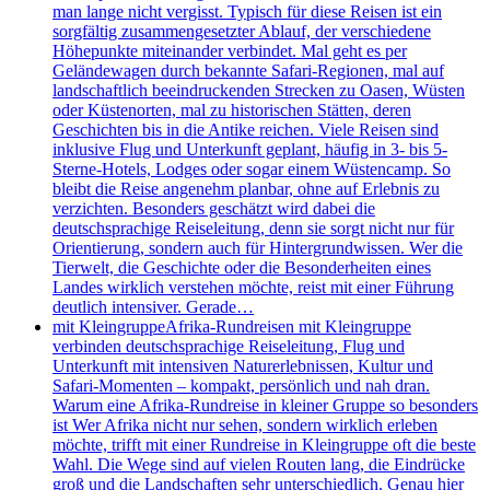
man lange nicht vergisst. Typisch für diese Reisen ist ein
sorgfältig zusammengesetzter Ablauf, der verschiedene
Höhepunkte miteinander verbindet. Mal geht es per
Geländewagen durch bekannte Safari-Regionen, mal auf
landschaftlich beeindruckenden Strecken zu Oasen, Wüsten
oder Küstenorten, mal zu historischen Stätten, deren
Geschichten bis in die Antike reichen. Viele Reisen sind
inklusive Flug und Unterkunft geplant, häufig in 3- bis 5-
Sterne-Hotels, Lodges oder sogar einem Wüstencamp. So
bleibt die Reise angenehm planbar, ohne auf Erlebnis zu
verzichten. Besonders geschätzt wird dabei die
deutschsprachige Reiseleitung, denn sie sorgt nicht nur für
Orientierung, sondern auch für Hintergrundwissen. Wer die
Tierwelt, die Geschichte oder die Besonderheiten eines
Landes wirklich verstehen möchte, reist mit einer Führung
deutlich intensiver. Gerade…
mit Kleingruppe
Afrika-Rundreisen mit Kleingruppe
verbinden deutschsprachige Reiseleitung, Flug und
Unterkunft mit intensiven Naturerlebnissen, Kultur und
Safari-Momenten – kompakt, persönlich und nah dran.
Warum eine Afrika-Rundreise in kleiner Gruppe so besonders
ist Wer Afrika nicht nur sehen, sondern wirklich erleben
möchte, trifft mit einer Rundreise in Kleingruppe oft die beste
Wahl. Die Wege sind auf vielen Routen lang, die Eindrücke
groß und die Landschaften sehr unterschiedlich. Genau hier