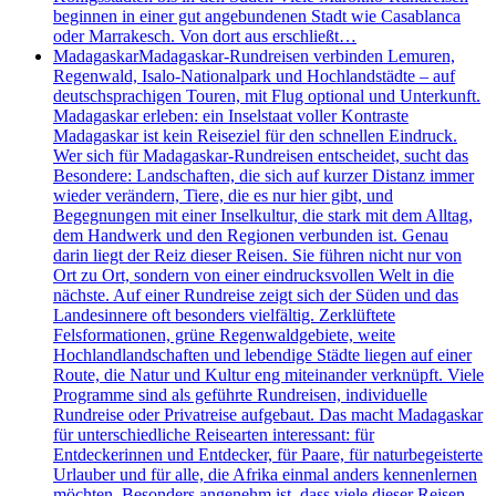
beginnen in einer gut angebundenen Stadt wie Casablanca
oder Marrakesch. Von dort aus erschließt…
Madagaskar
Madagaskar-Rundreisen verbinden Lemuren,
Regenwald, Isalo-Nationalpark und Hochlandstädte – auf
deutschsprachigen Touren, mit Flug optional und Unterkunft.
Madagaskar erleben: ein Inselstaat voller Kontraste
Madagaskar ist kein Reiseziel für den schnellen Eindruck.
Wer sich für Madagaskar-Rundreisen entscheidet, sucht das
Besondere: Landschaften, die sich auf kurzer Distanz immer
wieder verändern, Tiere, die es nur hier gibt, und
Begegnungen mit einer Inselkultur, die stark mit dem Alltag,
dem Handwerk und den Regionen verbunden ist. Genau
darin liegt der Reiz dieser Reisen. Sie führen nicht nur von
Ort zu Ort, sondern von einer eindrucksvollen Welt in die
nächste. Auf einer Rundreise zeigt sich der Süden und das
Landesinnere oft besonders vielfältig. Zerklüftete
Felsformationen, grüne Regenwaldgebiete, weite
Hochlandlandschaften und lebendige Städte liegen auf einer
Route, die Natur und Kultur eng miteinander verknüpft. Viele
Programme sind als geführte Rundreisen, individuelle
Rundreise oder Privatreise aufgebaut. Das macht Madagaskar
für unterschiedliche Reisearten interessant: für
Entdeckerinnen und Entdecker, für Paare, für naturbegeisterte
Urlauber und für alle, die Afrika einmal anders kennenlernen
möchten. Besonders angenehm ist, dass viele dieser Reisen