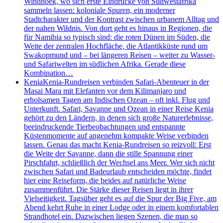
Windhoek, wo sich erste Eindrücke von Südwestafrika
sammeln lassen: koloniale Spuren, ein moderner
Stadtcharakter und der Kontrast zwischen urbanem Alltag und
der nahen Wildnis. Von dort geht es hinaus in Regionen, die
für Namibia so typisch sind: die roten Dünen im Süden, die
Weite der zentralen Hochfläche, die Atlantikküste rund um
Swakopmund und – bei längeren Reisen – weiter zu Wasser-
und Safariwelten im südlichen Afrika. Gerade diese
Kombination…
Kenia
Kenia-Rundreisen verbinden Safari-Abenteuer in der
Masai Mara mit Elefanten vor dem Kilimanjaro und
erholsamen Tagen am Indischen Ozean – oft inkl. Flug und
Unterkunft. Safari, Savanne und Ozean in einer Reise Kenia
gehört zu den Ländern, in denen sich große Naturerlebnisse,
beeindruckende Tierbeobachtungen und entspannte
Küstenmomente auf angenehm kompakte Weise verbinden
lassen. Genau das macht Kenia-Rundreisen so reizvoll: Erst
die Weite der Savanne, dann die stille Spannung einer
Pirschfahrt, schließlich der Wechsel ans Meer. Wer sich nicht
zwischen Safari und Badeurlaub entscheiden möchte, findet
hier eine Reiseform, die beides auf natürliche Weise
zusammenführt. Die Stärke dieser Reisen liegt in ihrer
Vielseitigkeit. Tagsüber geht es auf die Spur der Big Five, am
Abend kehrt Ruhe in einer Lodge oder in einem komfortablen
Strandhotel ein. Dazwischen liegen Szenen, die man so