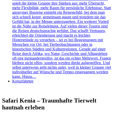
spielt die kleine Gruppe ihre Stärken aus: mehr Übersicht,
mehr Flexibilität, mehr Raum für persönliche Erlebnisse. Statt
anonymer Busreise entsteht ein Reisegefühl, bei dem man
sich schnell kennt, gemeinsam staunt und trotzdem nie das
Gefühl hat, in der Menge unterzugehen. Ein weiterer Vorteil
ist die Nähe zur Reiseleitung. Auf vielen dieser Touren sind
die Reisen deutschsprachig geführt. Das schafft Vertrauen,
erleichtert die Orientierung und macht es leichter,
Hintergründe zu verstehen – sei es bei Begegnungen mit
Menschen vor Ort, bei Tierbeobachtungen oder in
historischen Städten und Kulturregionen. Gerade auf einer
Reise durch Afrika, wo Natur, Geschichte und Alltagsleben
oft eng ineinandergreifen, ist das ein echter Mehrwert. Fragen
bleiben nicht offen, sondern werden direkt aufgegriffen. Und
selbst unterwegs geht nichts unter, weil in kleiner Gruppe viel
individueller auf Wünsche und Tempo eingegangen werden
kann. Hinzu…
Kreuzfahrten
Safari Kenia – Traumhafte Tierwelt
hautnah erleben