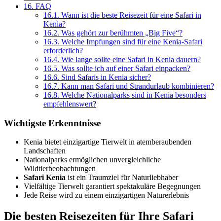
16.
FAQ
16.1.
Wann ist die beste Reisezeit für eine Safari in
Kenia?
16.2.
Was gehört zur berühmten „Big Five“?
16.3.
Welche Impfungen sind für eine Kenia-Safari
erforderlich?
16.4.
Wie lange sollte eine Safari in Kenia dauern?
16.5.
Was sollte ich auf einer Safari einpacken?
16.6.
Sind Safaris in Kenia sicher?
16.7.
Kann man Safari und Strandurlaub kombinieren?
16.8.
Welche Nationalparks sind in Kenia besonders
empfehlenswert?
Wichtigste Erkenntnisse
Kenia bietet einzigartige Tierwelt in atemberaubenden
Landschaften
Nationalparks ermöglichen unvergleichliche
Wildtierbeobachtungen
Safari Kenia
ist ein Traumziel für Naturliebhaber
Vielfältige Tierwelt garantiert spektakuläre Begegnungen
Jede Reise wird zu einem einzigartigen Naturerlebnis
Die besten Reisezeiten für Ihre Safari