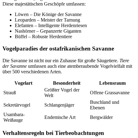
Diese majestätischen Geschöpfe umfassen:
Löwen – Die Könige der Savanne
Leoparden – Meister der Tarnung
Elefanten – Intelligente Herdenriesen
Nashörner – Gepanzerte Giganten
Büffel – Robuste Herdentiere
Vogelparadies der ostafrikanischen Savanne
Die Savanne ist nicht nur ein Zuhause für große Säugetiere.
Tiere
der Savanne
umfassen auch eine atemberaubende Vogelvielfalt mit
über 500 verschiedenen Arten.
Vogelart
Besonderheit
Lebensraum
Größter Vogel der
Strauß
Offene Grassavanne
Welt
Buschland und
Sekretärvogel
Schlangenjäger
Ebenen
Usambara-
Endemische Art
Bergwälder
Weißauge
Verhaltensregeln bei Tierbeobachtungen