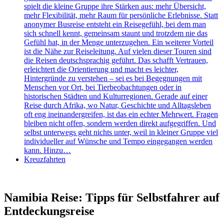
spielt die kleine Gruppe ihre Stärken aus: mehr Übersicht,
mehr Flexibilität, mehr Raum für persönliche Erlebnisse. Statt
anonymer Busreise entsteht ein Reisegefühl, bei dem man
sich schnell kennt, gemeinsam staunt und trotzdem nie das
Gefühl hat, in der Menge unterzugehen. Ein weiterer Vorteil
ist die Nähe zur Reiseleitung. Auf vielen dieser Touren sind
die Reisen deutschsprachig geführt. Das schafft Vertrauen,
erleichtert die Orientierung und macht es leichter,
Hintergründe zu verstehen – sei es bei Begegnungen mit
Menschen vor Ort, bei Tierbeobachtungen oder in
historischen Städten und Kulturregionen. Gerade auf einer
Reise durch Afrika, wo Natur, Geschichte und Alltagsleben
oft eng ineinandergreifen, ist das ein echter Mehrwert. Fragen
bleiben nicht offen, sondern werden direkt aufgegriffen. Und
selbst unterwegs geht nichts unter, weil in kleiner Gruppe viel
individueller auf Wünsche und Tempo eingegangen werden
kann. Hinzu…
Kreuzfahrten
Namibia Reise: Tipps für Selbstfahrer auf
Entdeckungsreise