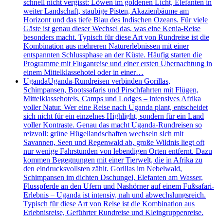
schnell nicht vergisst: Löwen im goldenen Licht, Elefanten in
weiter Landschaft, staubige Pisten, Akazienbäume am
Horizont und das tiefe Blau des Indischen Ozeans. Für viele
Gäste ist genau dieser Wechsel das, was eine Kenia-Reise
besonders macht. Typisch für diese Art von Rundreise ist die
Kombination aus mehreren Naturerlebnissen mit einer
entspannten Schlussphase an der Küste. Häufig starten die
Programme mit Fluganreise und einer ersten Übernachtung in
einem Mittelklassehotel oder in einer…
Uganda
Uganda-Rundreisen verbinden Gorillas,
Schimpansen, Bootssafaris und Pirschfahrten mit Flügen,
Mittelklassehotels, Camps und Lodges – intensives Afrika
voller Natur. Wer eine Reise nach Uganda plant, entscheidet
sich nicht für ein einzelnes Highlight, sondern für ein Land
voller Kontraste. Genau das macht Uganda-Rundreisen so
reizvoll: grüne Hügellandschaften wechseln sich mit
Savannen, Seen und Regenwald ab, große Wildnis liegt oft
nur wenige Fahrstunden von lebendigen Orten entfernt. Dazu
kommen Begegnungen mit einer Tierwelt, die in Afrika zu
den eindrucksvollsten zählt. Gorillas im Nebelwald,
Schimpansen im dichten Dschungel, Elefanten am Wasser,
Flusspferde an den Ufern und Nashörner auf einem Fußsafari-
Erlebnis – Uganda ist intensiv, nah und abwechslungsreich.
Typisch für diese Art von Reise ist die Kombination aus
Erlebnisreise, Geführter Rundreise und Kleingruppenreise.