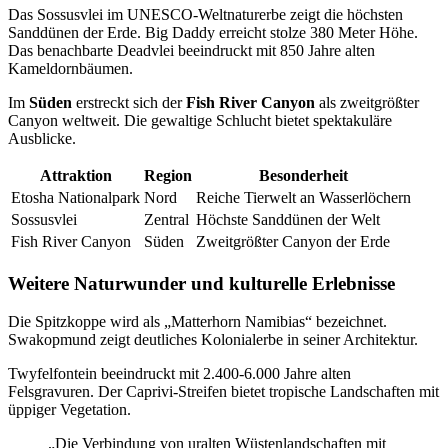
Das Sossusvlei im UNESCO-Weltnaturerbe zeigt die höchsten
Sanddünen der Erde. Big Daddy erreicht stolze 380 Meter Höhe.
Das benachbarte Deadvlei beeindruckt mit 850 Jahre alten
Kameldornbäumen.
Im
Süden
erstreckt sich der
Fish River Canyon
als zweitgrößter
Canyon weltweit. Die gewaltige Schlucht bietet spektakuläre
Ausblicke.
Attraktion
Region
Besonderheit
Etosha Nationalpark
Nord
Reiche Tierwelt an Wasserlöchern
Sossusvlei
Zentral
Höchste Sanddünen der Welt
Fish River Canyon
Süden
Zweitgrößter Canyon der Erde
Weitere Naturwunder und kulturelle Erlebnisse
Die Spitzkoppe wird als „Matterhorn Namibias“ bezeichnet.
Swakopmund zeigt deutliches Kolonialerbe in seiner Architektur.
Twyfelfontein beeindruckt mit 2.400-6.000 Jahre alten
Felsgravuren. Der Caprivi-Streifen bietet tropische Landschaften mit
üppiger Vegetation.
„Die Verbindung von uralten Wüstenlandschaften mit