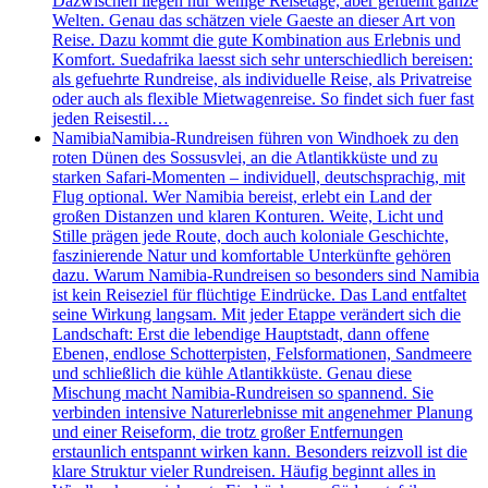
Dazwischen liegen nur wenige Reisetage, aber gefuehlt ganze
Welten. Genau das schätzen viele Gaeste an dieser Art von
Reise. Dazu kommt die gute Kombination aus Erlebnis und
Komfort. Suedafrika laesst sich sehr unterschiedlich bereisen:
als gefuehrte Rundreise, als individuelle Reise, als Privatreise
oder auch als flexible Mietwagenreise. So findet sich fuer fast
jeden Reisestil…
Namibia
Namibia-Rundreisen führen von Windhoek zu den
roten Dünen des Sossusvlei, an die Atlantikküste und zu
starken Safari-Momenten – individuell, deutschsprachig, mit
Flug optional. Wer Namibia bereist, erlebt ein Land der
großen Distanzen und klaren Konturen. Weite, Licht und
Stille prägen jede Route, doch auch koloniale Geschichte,
faszinierende Natur und komfortable Unterkünfte gehören
dazu. Warum Namibia-Rundreisen so besonders sind Namibia
ist kein Reiseziel für flüchtige Eindrücke. Das Land entfaltet
seine Wirkung langsam. Mit jeder Etappe verändert sich die
Landschaft: Erst die lebendige Hauptstadt, dann offene
Ebenen, endlose Schotterpisten, Felsformationen, Sandmeere
und schließlich die kühle Atlantikküste. Genau diese
Mischung macht Namibia-Rundreisen so spannend. Sie
verbinden intensive Naturerlebnisse mit angenehmer Planung
und einer Reiseform, die trotz großer Entfernungen
erstaunlich entspannt wirken kann. Besonders reizvoll ist die
klare Struktur vieler Rundreisen. Häufig beginnt alles in