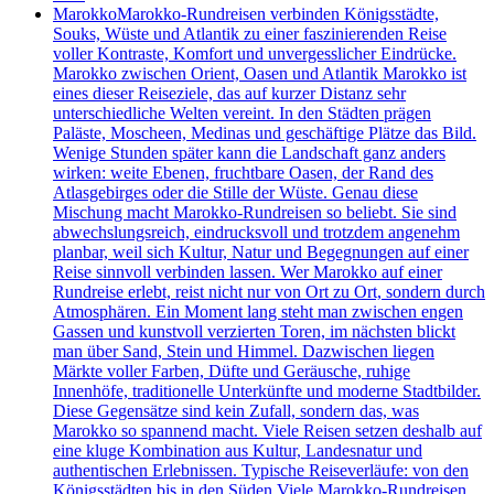
Marokko
Marokko-Rundreisen verbinden Königsstädte,
Souks, Wüste und Atlantik zu einer faszinierenden Reise
voller Kontraste, Komfort und unvergesslicher Eindrücke.
Marokko zwischen Orient, Oasen und Atlantik Marokko ist
eines dieser Reiseziele, das auf kurzer Distanz sehr
unterschiedliche Welten vereint. In den Städten prägen
Paläste, Moscheen, Medinas und geschäftige Plätze das Bild.
Wenige Stunden später kann die Landschaft ganz anders
wirken: weite Ebenen, fruchtbare Oasen, der Rand des
Atlasgebirges oder die Stille der Wüste. Genau diese
Mischung macht Marokko-Rundreisen so beliebt. Sie sind
abwechslungsreich, eindrucksvoll und trotzdem angenehm
planbar, weil sich Kultur, Natur und Begegnungen auf einer
Reise sinnvoll verbinden lassen. Wer Marokko auf einer
Rundreise erlebt, reist nicht nur von Ort zu Ort, sondern durch
Atmosphären. Ein Moment lang steht man zwischen engen
Gassen und kunstvoll verzierten Toren, im nächsten blickt
man über Sand, Stein und Himmel. Dazwischen liegen
Märkte voller Farben, Düfte und Geräusche, ruhige
Innenhöfe, traditionelle Unterkünfte und moderne Stadtbilder.
Diese Gegensätze sind kein Zufall, sondern das, was
Marokko so spannend macht. Viele Reisen setzen deshalb auf
eine kluge Kombination aus Kultur, Landesnatur und
authentischen Erlebnissen. Typische Reiseverläufe: von den
Königsstädten bis in den Süden Viele Marokko-Rundreisen