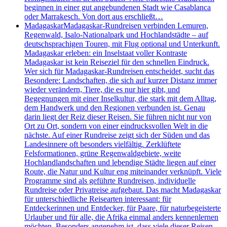
beginnen in einer gut angebundenen Stadt wie Casablanca
oder Marrakesch. Von dort aus erschließt…
Madagaskar
Madagaskar-Rundreisen verbinden Lemuren,
Regenwald, Isalo-Nationalpark und Hochlandstädte – auf
deutschsprachigen Touren, mit Flug optional und Unterkunft.
Madagaskar erleben: ein Inselstaat voller Kontraste
Madagaskar ist kein Reiseziel für den schnellen Eindruck.
Wer sich für Madagaskar-Rundreisen entscheidet, sucht das
Besondere: Landschaften, die sich auf kurzer Distanz immer
wieder verändern, Tiere, die es nur hier gibt, und
Begegnungen mit einer Inselkultur, die stark mit dem Alltag,
dem Handwerk und den Regionen verbunden ist. Genau
darin liegt der Reiz dieser Reisen. Sie führen nicht nur von
Ort zu Ort, sondern von einer eindrucksvollen Welt in die
nächste. Auf einer Rundreise zeigt sich der Süden und das
Landesinnere oft besonders vielfältig. Zerklüftete
Felsformationen, grüne Regenwaldgebiete, weite
Hochlandlandschaften und lebendige Städte liegen auf einer
Route, die Natur und Kultur eng miteinander verknüpft. Viele
Programme sind als geführte Rundreisen, individuelle
Rundreise oder Privatreise aufgebaut. Das macht Madagaskar
für unterschiedliche Reisearten interessant: für
Entdeckerinnen und Entdecker, für Paare, für naturbegeisterte
Urlauber und für alle, die Afrika einmal anders kennenlernen
möchten. Besonders angenehm ist, dass viele dieser Reisen