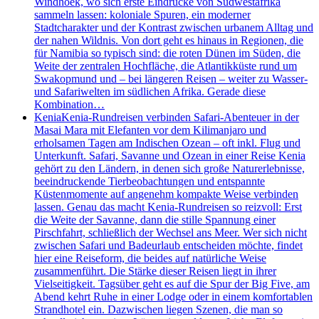
Windhoek, wo sich erste Eindrücke von Südwestafrika
sammeln lassen: koloniale Spuren, ein moderner
Stadtcharakter und der Kontrast zwischen urbanem Alltag und
der nahen Wildnis. Von dort geht es hinaus in Regionen, die
für Namibia so typisch sind: die roten Dünen im Süden, die
Weite der zentralen Hochfläche, die Atlantikküste rund um
Swakopmund und – bei längeren Reisen – weiter zu Wasser-
und Safariwelten im südlichen Afrika. Gerade diese
Kombination…
Kenia
Kenia-Rundreisen verbinden Safari-Abenteuer in der
Masai Mara mit Elefanten vor dem Kilimanjaro und
erholsamen Tagen am Indischen Ozean – oft inkl. Flug und
Unterkunft. Safari, Savanne und Ozean in einer Reise Kenia
gehört zu den Ländern, in denen sich große Naturerlebnisse,
beeindruckende Tierbeobachtungen und entspannte
Küstenmomente auf angenehm kompakte Weise verbinden
lassen. Genau das macht Kenia-Rundreisen so reizvoll: Erst
die Weite der Savanne, dann die stille Spannung einer
Pirschfahrt, schließlich der Wechsel ans Meer. Wer sich nicht
zwischen Safari und Badeurlaub entscheiden möchte, findet
hier eine Reiseform, die beides auf natürliche Weise
zusammenführt. Die Stärke dieser Reisen liegt in ihrer
Vielseitigkeit. Tagsüber geht es auf die Spur der Big Five, am
Abend kehrt Ruhe in einer Lodge oder in einem komfortablen
Strandhotel ein. Dazwischen liegen Szenen, die man so