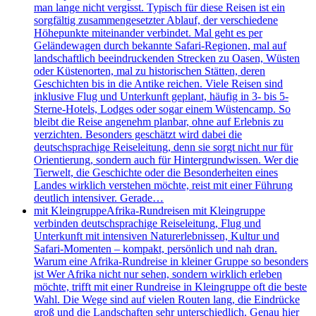
man lange nicht vergisst. Typisch für diese Reisen ist ein
sorgfältig zusammengesetzter Ablauf, der verschiedene
Höhepunkte miteinander verbindet. Mal geht es per
Geländewagen durch bekannte Safari-Regionen, mal auf
landschaftlich beeindruckenden Strecken zu Oasen, Wüsten
oder Küstenorten, mal zu historischen Stätten, deren
Geschichten bis in die Antike reichen. Viele Reisen sind
inklusive Flug und Unterkunft geplant, häufig in 3- bis 5-
Sterne-Hotels, Lodges oder sogar einem Wüstencamp. So
bleibt die Reise angenehm planbar, ohne auf Erlebnis zu
verzichten. Besonders geschätzt wird dabei die
deutschsprachige Reiseleitung, denn sie sorgt nicht nur für
Orientierung, sondern auch für Hintergrundwissen. Wer die
Tierwelt, die Geschichte oder die Besonderheiten eines
Landes wirklich verstehen möchte, reist mit einer Führung
deutlich intensiver. Gerade…
mit Kleingruppe
Afrika-Rundreisen mit Kleingruppe
verbinden deutschsprachige Reiseleitung, Flug und
Unterkunft mit intensiven Naturerlebnissen, Kultur und
Safari-Momenten – kompakt, persönlich und nah dran.
Warum eine Afrika-Rundreise in kleiner Gruppe so besonders
ist Wer Afrika nicht nur sehen, sondern wirklich erleben
möchte, trifft mit einer Rundreise in Kleingruppe oft die beste
Wahl. Die Wege sind auf vielen Routen lang, die Eindrücke
groß und die Landschaften sehr unterschiedlich. Genau hier