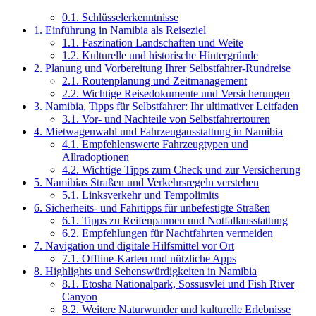
0.1.
Schlüsselerkenntnisse
1.
Einführung in Namibia als Reiseziel
1.1.
Faszination Landschaften und Weite
1.2.
Kulturelle und historische Hintergründe
2.
Planung und Vorbereitung Ihrer Selbstfahrer-Rundreise
2.1.
Routenplanung und Zeitmanagement
2.2.
Wichtige Reisedokumente und Versicherungen
3.
Namibia, Tipps für Selbstfahrer: Ihr ultimativer Leitfaden
3.1.
Vor- und Nachteile von Selbstfahrertouren
4.
Mietwagenwahl und Fahrzeugausstattung in Namibia
4.1.
Empfehlenswerte Fahrzeugtypen und
Allradoptionen
4.2.
Wichtige Tipps zum Check und zur Versicherung
5.
Namibias Straßen und Verkehrsregeln verstehen
5.1.
Linksverkehr und Tempolimits
6.
Sicherheits- und Fahrtipps für unbefestigte Straßen
6.1.
Tipps zu Reifenpannen und Notfallausstattung
6.2.
Empfehlungen für Nachtfahrten vermeiden
7.
Navigation und digitale Hilfsmittel vor Ort
7.1.
Offline-Karten und nützliche Apps
8.
Highlights und Sehenswürdigkeiten in Namibia
8.1.
Etosha Nationalpark, Sossusvlei und Fish River
Canyon
8.2.
Weitere Naturwunder und kulturelle Erlebnisse