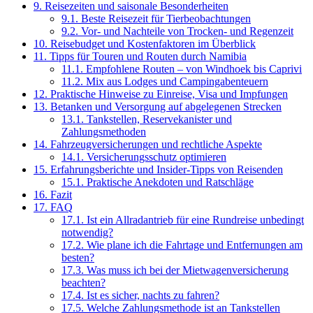
9.
Reisezeiten und saisonale Besonderheiten
9.1.
Beste Reisezeit für Tierbeobachtungen
9.2.
Vor- und Nachteile von Trocken- und Regenzeit
10.
Reisebudget und Kostenfaktoren im Überblick
11.
Tipps für Touren und Routen durch Namibia
11.1.
Empfohlene Routen – von Windhoek bis Caprivi
11.2.
Mix aus Lodges und Campingabenteuern
12.
Praktische Hinweise zu Einreise, Visa und Impfungen
13.
Betanken und Versorgung auf abgelegenen Strecken
13.1.
Tankstellen, Reservekanister und
Zahlungsmethoden
14.
Fahrzeugversicherungen und rechtliche Aspekte
14.1.
Versicherungsschutz optimieren
15.
Erfahrungsberichte und Insider-Tipps von Reisenden
15.1.
Praktische Anekdoten und Ratschläge
16.
Fazit
17.
FAQ
17.1.
Ist ein Allradantrieb für eine Rundreise unbedingt
notwendig?
17.2.
Wie plane ich die Fahrtage und Entfernungen am
besten?
17.3.
Was muss ich bei der Mietwagenversicherung
beachten?
17.4.
Ist es sicher, nachts zu fahren?
17.5.
Welche Zahlungsmethode ist an Tankstellen