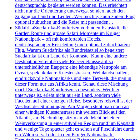
deutschsprachig begleitet werden können. Das erleichtert
nicht nur die Orientierung unterwegs, sondern auch den
Zugang zu Land und Leuten. Wer möchte, kann zudem Flug
optional zubuchen und die Reise mit passenden…
Südafrika
Suedafrika-Rundreisen verbinden Kapstadt, die
Garden Route und grosse Safari-Momente im Kruger
Nationalpark – oft mit komfortablen Hotels,
deutschsprachiger Reiseleitung und optional zubuchbarem
Flug. Warum Suedafrika als Rundreiseziel so begeistert
Suedafrika ist ein Land der Kontraste. Kaum eine andere
Destination vereint so viele Reiseerlebnisse auf so
unterschiedlichen Etappen: eine lebendige Metropole am
Ozean, spektakulaere Kuestenstrassen, Weinlandschaften,
eindrucksvolle Nationalparks und eine Tierwelt, die man in
dieser Form nur aus Afrika kennt. Genau diese Mischung
macht Suedafrika-Rundreisen so besonders. Wer hier
unterwegs ist, erlebt nicht nur ein Land, sondern viele
Facetten auf einer einzigen Reise. Besonders reizvoll ist der
Wechsel der Stimmungen. Am Morgen steht man noch an
einer windigen Kuestenstrasse mit weitem Blick auf den
Atlantik, am Nachmittag sitzt man vielleicht bei einer
Weinverkostung in einer stilvollen Region rund um Kapstadt,
und wenige Tage spaeter geht es schon auf Pirschfahrt durch
ein Wildreservat oder in den Kruger Nationalpark.