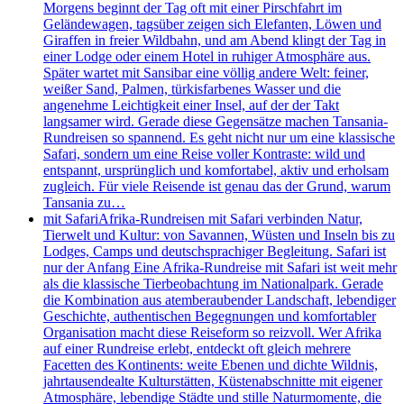
Morgens beginnt der Tag oft mit einer Pirschfahrt im
Geländewagen, tagsüber zeigen sich Elefanten, Löwen und
Giraffen in freier Wildbahn, und am Abend klingt der Tag in
einer Lodge oder einem Hotel in ruhiger Atmosphäre aus.
Später wartet mit Sansibar eine völlig andere Welt: feiner,
weißer Sand, Palmen, türkisfarbenes Wasser und die
angenehme Leichtigkeit einer Insel, auf der der Takt
langsamer wird. Gerade diese Gegensätze machen Tansania-
Rundreisen so spannend. Es geht nicht nur um eine klassische
Safari, sondern um eine Reise voller Kontraste: wild und
entspannt, ursprünglich und komfortabel, aktiv und erholsam
zugleich. Für viele Reisende ist genau das der Grund, warum
Tansania zu…
mit Safari
Afrika-Rundreisen mit Safari verbinden Natur,
Tierwelt und Kultur: von Savannen, Wüsten und Inseln bis zu
Lodges, Camps und deutschsprachiger Begleitung. Safari ist
nur der Anfang Eine Afrika-Rundreise mit Safari ist weit mehr
als die klassische Tierbeobachtung im Nationalpark. Gerade
die Kombination aus atemberaubender Landschaft, lebendiger
Geschichte, authentischen Begegnungen und komfortabler
Organisation macht diese Reiseform so reizvoll. Wer Afrika
auf einer Rundreise erlebt, entdeckt oft gleich mehrere
Facetten des Kontinents: weite Ebenen und dichte Wildnis,
jahrtausendealte Kulturstätten, Küstenabschnitte mit eigener
Atmosphäre, lebendige Städte und stille Naturmomente, die