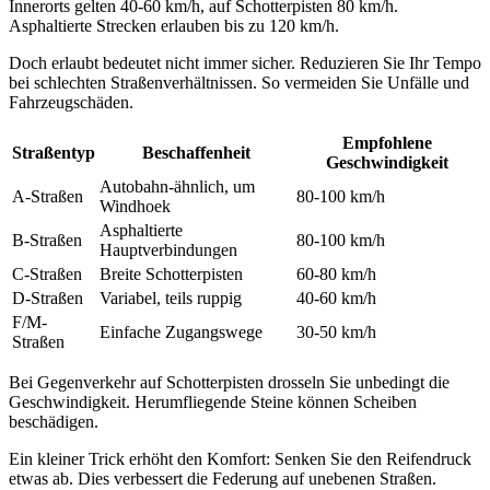
Innerorts gelten 40-60 km/h, auf Schotterpisten 80 km/h.
Asphaltierte Strecken erlauben bis zu 120 km/h.
Doch erlaubt bedeutet nicht immer sicher. Reduzieren Sie Ihr Tempo
bei schlechten Straßenverhältnissen. So vermeiden Sie Unfälle und
Fahrzeugschäden.
Empfohlene
Straßentyp
Beschaffenheit
Geschwindigkeit
Autobahn-ähnlich, um
A-Straßen
80-100 km/h
Windhoek
Asphaltierte
B-Straßen
80-100 km/h
Hauptverbindungen
C-Straßen
Breite Schotterpisten
60-80 km/h
D-Straßen
Variabel, teils ruppig
40-60 km/h
F/M-
Einfache Zugangswege
30-50 km/h
Straßen
Bei Gegenverkehr auf Schotterpisten drosseln Sie unbedingt die
Geschwindigkeit. Herumfliegende Steine können Scheiben
beschädigen.
Ein kleiner Trick erhöht den Komfort: Senken Sie den Reifendruck
etwas ab. Dies verbessert die Federung auf unebenen Straßen.