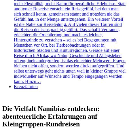
mehr Flexibilität, mehr Raum für persönliche Erlebnisse. Statt
anonymer Busreise entsteht ein Reisegefühl, bei dem man
sich schnell kennt, gemeinsam staunt und trotzdem nie das
Gefühl hat, in der Menge unterzugehen. Ein weiterer Vorteil
ist die Nähe zur Reiseleitung. Auf vielen dieser Touren sind
die Reisen deutschsprachig geführt. Das schafft Vertrauen,
erleichtert die Orientierung und macht es leichter,
Hintergründe zu verstehen – sei es bei Begegnungen mit
Menschen vor Ort, bei Tierbeobachtungen oder in
historischen Städten und Kulturregionen. Gerade auf einer
Reise durch Afrika, wo Natur, Geschichte und Alltagsleben
oft eng ineinandergreifen, ist das ein echter Mehrwert. Fragen
bleiben nicht offen, sondern werden direkt aufgegriffen. Und
selbst unterwegs geht nichts unter, weil in kleiner Gruppe viel
individueller auf Wünsche und Tempo eingegangen werden
kann. Hinzu…
Kreuzfahrten
Die Vielfalt Namibias entdecken:
abenteuerliche Erfahrungen auf
Kleingruppen-Rundreisen