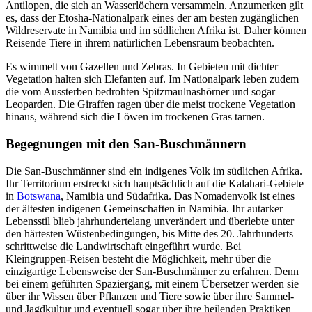
Antilopen, die sich an Wasserlöchern versammeln. Anzumerken gilt
es, dass der Etosha-Nationalpark eines der am besten zugänglichen
Wildreservate in Namibia und im südlichen Afrika ist. Daher können
Reisende Tiere in ihrem natürlichen Lebensraum beobachten.
Es wimmelt von Gazellen und Zebras. In Gebieten mit dichter
Vegetation halten sich Elefanten auf. Im Nationalpark leben zudem
die vom Aussterben bedrohten Spitzmaulnashörner und sogar
Leoparden. Die Giraffen ragen über die meist trockene Vegetation
hinaus, während sich die Löwen im trockenen Gras tarnen.
Begegnungen mit den San-Buschmännern
Die San-Buschmänner sind ein indigenes Volk im südlichen Afrika.
Ihr Territorium erstreckt sich hauptsächlich auf die Kalahari-Gebiete
in
Botswana
, Namibia und Südafrika. Das Nomadenvolk ist eines
der ältesten indigenen Gemeinschaften in Namibia. Ihr autarker
Lebensstil blieb jahrhundertelang unverändert und überlebte unter
den härtesten Wüstenbedingungen, bis Mitte des 20. Jahrhunderts
schrittweise die Landwirtschaft eingeführt wurde. Bei
Kleingruppen-Reisen besteht die Möglichkeit, mehr über die
einzigartige Lebensweise der San-Buschmänner zu erfahren. Denn
bei einem geführten Spaziergang, mit einem Übersetzer werden sie
über ihr Wissen über Pflanzen und Tiere sowie über ihre Sammel-
und Jagdkultur und eventuell sogar über ihre heilenden Praktiken