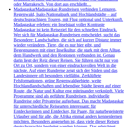
oder Marrakesch. Von dort aus erschließt…
Madagaskar
Madagaskar-Rundreisen verbinden Lemuren,
Regenwald, Isalo-Nationalpark und Hochlandstädte – auf
deutschsprachigen Touren, mit Flug optional und Unterkunft.
Madagaskar erleben: ein Inselstaat voller Kontraste
Madagaskar ist kein Reiseziel für den schnellen Eindruck.
Wer sich für Madagaskar-Rundreisen entscheidet, sucht das
Besondere: Landschaften, die sich auf kurzer Distanz immer
wieder verändern, Tiere, die es nur hier gibt, und
Begegnungen mit einer Inselkultur, die stark mit dem Alltag,
dem Handwerk und den Regionen verbunden ist. Genau
darin liegt der Reiz dieser Reisen. Sie führen nicht nur von
Ort zu Ort, sondern von einer eindrucksvollen Welt in die
nächste. Auf einer Rundreise zeigt sich der Süden und das
Landesinnere oft besonders vielfältig. Zerklüftete
Felsformationen, grüne Regenwaldgebiete, weite
Hochlandlandschaften und lebendige Städte liegen auf einer
Route, die Natur und Kultur eng miteinander verknüpft. Viele
Programme sind als geführte Rundreisen, individuelle
Rundreise oder Privatreise aufgebaut. Das macht Madagaskar
für unterschiedliche Reisearten interessant: für
Entdeckerinnen und Entdecker, für Paare, für naturbegeisterte
Urlauber und für alle, die Afrika einmal anders kennenlernen
möchten. Besonders angenehm ist, dass viele dieser Reisen
deutschsprachig begleitet werden können. Das erleichtert