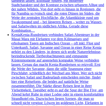
sammeln lassen: koloniale Spuren, ein moderner
Stadtcharakter und der Kontrast zwischen urbanem Alltag und
der nahen Wildnis. Von dort geht es hinaus in Regionen, die
für Namibia so typisch sind: die roten Dünen im Süden, die
Weite der zentralen Hochfläche, die Atlantikküste rund um
Swakopmund und – bei längeren Reisen – weiter zu Wasser-
und Safariwelten im südlichen Afrika. Gerade diese
Kombination…
Kenia
Kenia-Rundreisen verbinden Safari-Abenteuer in der
Masai Mara mit Elefanten vor dem Kilimanjaro und
erholsamen Tagen am Indischen Ozean – oft inkl. Flug und
Unterkunft. Safari, Savanne und Ozean in einer Reise Kenia
gehört zu den Ländern, in denen sich große Naturerlebnisse,
beeindruckende Tierbeobachtungen und entspannte
Küstenmomente auf angenehm kompakte Weise verbinden
lassen. Genau das macht Kenia-Rundreisen so reizvoll: Erst
die Weite der Savanne, dann die stille Spannung einer
Pirschfahrt, schließlich der Wechsel ans Meer. Wer sich nicht
zwischen Safari und Badeurlaub entscheiden möchte, findet
hier eine Reiseform, die beides auf natürliche Weise
zusammenführt. Die Stärke dieser Reisen liegt in ihrer
Vielseitigkeit. Tagsüber geht es auf die Spur der Big Five, am
Abend kehrt Ruhe in einer Lodge oder in einem komfortablen
Strandhotel ein. Dazwischen liegen Szenen, die man so
schnell nicht vergisst: Löwen im goldenen Licht, Elefanten in