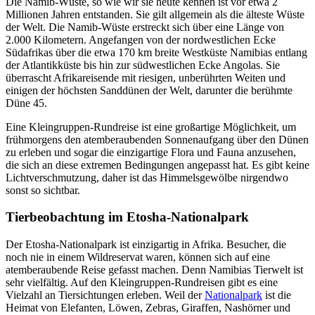
Die Namib-Wüste, so wie wir sie heute kennen ist vor etwa 2
Millionen Jahren entstanden. Sie gilt allgemein als die älteste Wüste
der Welt. Die Namib-Wüste erstreckt sich über eine Länge von
2.000 Kilometern. Angefangen von der nordwestlichen Ecke
Südafrikas über die etwa 170 km breite Westküste Namibias entlang
der Atlantikküste bis hin zur südwestlichen Ecke Angolas. Sie
überrascht Afrikareisende mit riesigen, unberührten Weiten und
einigen der höchsten Sanddünen der Welt, darunter die berühmte
Düne 45.
Eine Kleingruppen-Rundreise ist eine großartige Möglichkeit, um
frühmorgens den atemberaubenden Sonnenaufgang über den Dünen
zu erleben und sogar die einzigartige Flora und Fauna anzusehen,
die sich an diese extremen Bedingungen angepasst hat. Es gibt keine
Lichtverschmutzung, daher ist das Himmelsgewölbe nirgendwo
sonst so sichtbar.
Tierbeobachtung im Etosha-Nationalpark
Der Etosha-Nationalpark ist einzigartig in Afrika. Besucher, die
noch nie in einem Wildreservat waren, können sich auf eine
atemberaubende Reise gefasst machen. Denn Namibias Tierwelt ist
sehr vielfältig. Auf den Kleingruppen-Rundreisen gibt es eine
Vielzahl an Tiersichtungen erleben. Weil der
Nationalpark
ist die
Heimat von Elefanten, Löwen, Zebras, Giraffen, Nashörner und