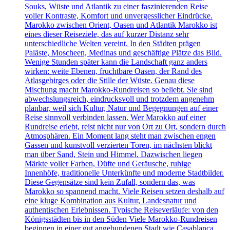
Souks, Wüste und Atlantik zu einer faszinierenden Reise
voller Kontraste, Komfort und unvergesslicher Eindrücke.
Marokko zwischen Orient, Oasen und Atlantik Marokko ist
eines dieser Reiseziele, das auf kurzer Distanz sehr
unterschiedliche Welten vereint. In den Städten prägen
Paläste, Moscheen, Medinas und geschäftige Plätze das Bild.
Wenige Stunden später kann die Landschaft ganz anders
wirken: weite Ebenen, fruchtbare Oasen, der Rand des
Atlasgebirges oder die Stille der Wüste. Genau diese
Mischung macht Marokko-Rundreisen so beliebt. Sie sind
abwechslungsreich, eindrucksvoll und trotzdem angenehm
planbar, weil sich Kultur, Natur und Begegnungen auf einer
Reise sinnvoll verbinden lassen. Wer Marokko auf einer
Rundreise erlebt, reist nicht nur von Ort zu Ort, sondern durch
Atmosphären. Ein Moment lang steht man zwischen engen
Gassen und kunstvoll verzierten Toren, im nächsten blickt
man über Sand, Stein und Himmel. Dazwischen liegen
Märkte voller Farben, Düfte und Geräusche, ruhige
Innenhöfe, traditionelle Unterkünfte und moderne Stadtbilder.
Diese Gegensätze sind kein Zufall, sondern das, was
Marokko so spannend macht. Viele Reisen setzen deshalb auf
eine kluge Kombination aus Kultur, Landesnatur und
authentischen Erlebnissen. Typische Reiseverläufe: von den
Königsstädten bis in den Süden Viele Marokko-Rundreisen
beginnen in einer gut angebundenen Stadt wie Casablanca