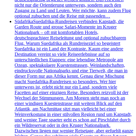
nicht nur die Orientierung unterwegs, sondern auch den
Zugang zu Land und Leuten. Wer möchte, kann zudem Flug
optional zubuchen und die Reise mit passenden…
Südafrika
Suedafrika-Rundreisen verbinden Kapstadt, die
Garden Route und grosse Safari-Momente im Kruger
Nationalpark – oft mit komfortablen Hotels,
deutschsprachiger Reiseleitung und optional zubuchbarem
Flug. Warum Suedafrika als Rundreiseziel so begeistert
Suedafrika ist ein Land der Kontraste. Kaum eine andere
Destination vereint so viele Reiseerlebnisse auf so
unterschiedlichen Etappen: eine lebendige Metropole am
Ozean, spektakulaere Kuestenstrassen, Weinlandschaften,
eindrucksvolle Nationalparks und eine Tierwelt, die man in
dieser Form nur aus Afrika kennt. Genau diese Mischung
macht Suedafrika-Rundreisen so besonders. Wer hier
unterwegs ist, erlebt nicht nur ein Land, sondern viele
Facetten auf einer einzigen Reise. Besonders reizvoll ist der
Wechsel der Stimmungen. Am Morgen steht man noch an
einer windigen Kuestenstrasse mit weitem Blick auf den
Atlantik, am Nachmittag sitzt man vielleicht bei einer
Weinverkostung in einer stilvollen Region rund um Kapstadt,
und wenige Tage spaeter geht es schon auf Pirschfahrt durch
ein Wildreservat oder in den Kruger Nationalpark.
Dazwischen liegen nur wenige Reisetage, aber gefuehlt ganze