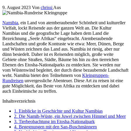
9. August 2023
Von
chrissi
Aus
Namibia
, ein Land von atemberaubender Schönheit und kultureller
Vielfalt, lockt Reisende aus der ganzen Welt an. Die Kultur
Namibias und die geografische Lage haben dem Land die
Bezeichnung „Seele Afrikas“ eingebracht. Atemberaubende
Landschaften und große Kontraste wie etwa: Meer, Dünen, Berge
und Wüsten zeichnen das Land aus. Namibia ist riesig, aber nur
dünn besiedelt. Daher ist es Reisenden möglich, große weite
Gebiete ohne Straßen, Städte, Bäume bis hin zu den tierreichen
Ebenen des Etosha-Nationalparks ​​zu entdecken. Sie werden nur
vom Wüstenwind begleitet, der durch diese bezaubernde Landschaft
weht. Namibia bietet den Teilnehmern von
Kleingruppen-
Rundreisen
unvergessliche Abenteuer. Diese Art zu reisen ist eine
gute Möglichkeit, das Beste von Afrika zu entdecken und dabei
auch Einheimische zu treffen.
Inhaltsverzeichnis
1.
Einblicke in Geschichte und Kultur Namibias
2.
Die Namib-Wüste, ein Juwel zwischen Himmel und Meer
3.
Tierbeobachtung im Etosha-Nationalpark
4.
Begegnungen mit den San-Buschmännern