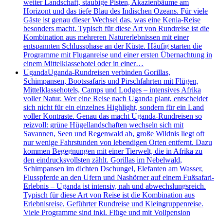
weiter Landschaft, staubige Pisten, Akazienbäume am
Horizont und das tiefe Blau des Indischen Ozeans. Für viele
Gäste ist genau dieser Wechsel das, was eine Kenia-Reise
besonders macht. Typisch für diese Art von Rundreise ist die
Kombination aus mehreren Naturerlebnissen mit einer
entspannten Schlussphase an der Küste. Häufig starten die
Programme mit Fluganreise und einer ersten Übernachtung in
einem Mittelklassehotel oder in einer…
Uganda
Uganda-Rundreisen verbinden Gorillas,
Schimpansen, Bootssafaris und Pirschfahrten mit Flügen,
Mittelklassehotels, Camps und Lodges – intensives Afrika
voller Natur. Wer eine Reise nach Uganda plant, entscheidet
sich nicht für ein einzelnes Highlight, sondern für ein Land
voller Kontraste. Genau das macht Uganda-Rundreisen so
reizvoll: grüne Hügellandschaften wechseln sich mit
Savannen, Seen und Regenwald ab, große Wildnis liegt oft
nur wenige Fahrstunden von lebendigen Orten entfernt. Dazu
kommen Begegnungen mit einer Tierwelt, die in Afrika zu
den eindrucksvollsten zählt. Gorillas im Nebelwald,
Schimpansen im dichten Dschungel, Elefanten am Wasser,
Flusspferde an den Ufern und Nashörner auf einem Fußsafari-
Erlebnis – Uganda ist intensiv, nah und abwechslungsreich.
Typisch für diese Art von Reise ist die Kombination aus
Erlebnisreise, Geführter Rundreise und Kleingruppenreise.
Viele Programme sind inkl. Flüge und mit Vollpension