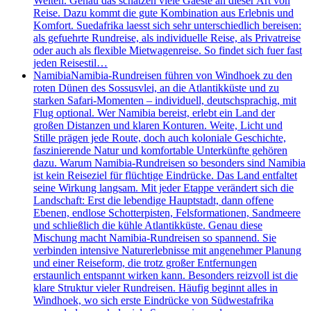
Welten. Genau das schätzen viele Gaeste an dieser Art von
Reise. Dazu kommt die gute Kombination aus Erlebnis und
Komfort. Suedafrika laesst sich sehr unterschiedlich bereisen:
als gefuehrte Rundreise, als individuelle Reise, als Privatreise
oder auch als flexible Mietwagenreise. So findet sich fuer fast
jeden Reisestil…
Namibia
Namibia-Rundreisen führen von Windhoek zu den
roten Dünen des Sossusvlei, an die Atlantikküste und zu
starken Safari-Momenten – individuell, deutschsprachig, mit
Flug optional. Wer Namibia bereist, erlebt ein Land der
großen Distanzen und klaren Konturen. Weite, Licht und
Stille prägen jede Route, doch auch koloniale Geschichte,
faszinierende Natur und komfortable Unterkünfte gehören
dazu. Warum Namibia-Rundreisen so besonders sind Namibia
ist kein Reiseziel für flüchtige Eindrücke. Das Land entfaltet
seine Wirkung langsam. Mit jeder Etappe verändert sich die
Landschaft: Erst die lebendige Hauptstadt, dann offene
Ebenen, endlose Schotterpisten, Felsformationen, Sandmeere
und schließlich die kühle Atlantikküste. Genau diese
Mischung macht Namibia-Rundreisen so spannend. Sie
verbinden intensive Naturerlebnisse mit angenehmer Planung
und einer Reiseform, die trotz großer Entfernungen
erstaunlich entspannt wirken kann. Besonders reizvoll ist die
klare Struktur vieler Rundreisen. Häufig beginnt alles in
Windhoek, wo sich erste Eindrücke von Südwestafrika