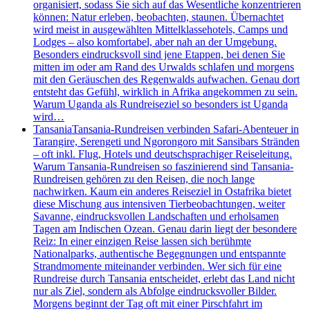
organisiert, sodass Sie sich auf das Wesentliche konzentrieren
können: Natur erleben, beobachten, staunen. Übernachtet
wird meist in ausgewählten Mittelklassehotels, Camps und
Lodges – also komfortabel, aber nah an der Umgebung.
Besonders eindrucksvoll sind jene Etappen, bei denen Sie
mitten im oder am Rand des Urwalds schlafen und morgens
mit den Geräuschen des Regenwalds aufwachen. Genau dort
entsteht das Gefühl, wirklich in Afrika angekommen zu sein.
Warum Uganda als Rundreiseziel so besonders ist Uganda
wird…
Tansania
Tansania-Rundreisen verbinden Safari-Abenteuer in
Tarangire, Serengeti und Ngorongoro mit Sansibars Stränden
– oft inkl. Flug, Hotels und deutschsprachiger Reiseleitung.
Warum Tansania-Rundreisen so faszinierend sind Tansania-
Rundreisen gehören zu den Reisen, die noch lange
nachwirken. Kaum ein anderes Reiseziel in Ostafrika bietet
diese Mischung aus intensiven Tierbeobachtungen, weiter
Savanne, eindrucksvollen Landschaften und erholsamen
Tagen am Indischen Ozean. Genau darin liegt der besondere
Reiz: In einer einzigen Reise lassen sich berühmte
Nationalparks, authentische Begegnungen und entspannte
Strandmomente miteinander verbinden. Wer sich für eine
Rundreise durch Tansania entscheidet, erlebt das Land nicht
nur als Ziel, sondern als Abfolge eindrucksvoller Bilder.
Morgens beginnt der Tag oft mit einer Pirschfahrt im