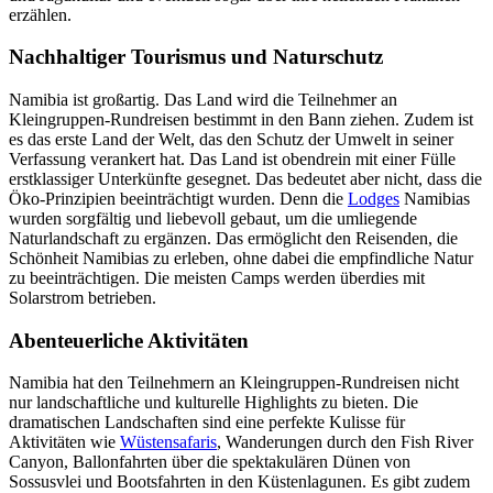
erzählen.
Nachhaltiger Tourismus und Naturschutz
Namibia ist großartig. Das Land wird die Teilnehmer an
Kleingruppen-Rundreisen bestimmt in den Bann ziehen. Zudem ist
es das erste Land der Welt, das den Schutz der Umwelt in seiner
Verfassung verankert hat. Das Land ist obendrein mit einer Fülle
erstklassiger Unterkünfte gesegnet. Das bedeutet aber nicht, dass die
Öko-Prinzipien beeinträchtigt wurden. Denn die
Lodges
Namibias
wurden sorgfältig und liebevoll gebaut, um die umliegende
Naturlandschaft zu ergänzen. Das ermöglicht den Reisenden, die
Schönheit Namibias zu erleben, ohne dabei die empfindliche Natur
zu beeinträchtigen. Die meisten Camps werden überdies mit
Solarstrom betrieben.
Abenteuerliche Aktivitäten
Namibia hat den Teilnehmern an Kleingruppen-Rundreisen nicht
nur landschaftliche und kulturelle Highlights zu bieten. Die
dramatischen Landschaften sind eine perfekte Kulisse für
Aktivitäten wie
Wüstensafaris
, Wanderungen durch den Fish River
Canyon, Ballonfahrten über die spektakulären Dünen von
Sossusvlei und Bootsfahrten in den Küstenlagunen. Es gibt zudem