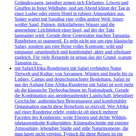
Geländewagen, tagsüber zeigen sich Elefanten, Löwen und
Giraffen in freier Wildbahn, und am Abend klingt der Tag in
einer Lodge oder einem Hotel in ruhiger Atmosphäre aus.
Später wartet mit Sansibar eine völlig andere Welt: feiner,
weißer Sand, Palmen, türkisfarbenes Wasser und die
angenehme Leichtigkeit einer Insel, auf der der Takt
langsamer wird. Gerade diese Gegensätze machen Tansania-
Rundreisen so spannend. Es geht nicht nur um eine klassische
Safari, sondern um eine Reise voller Kontraste: wild und
entspannt, ursprünglich und komfortabel, aktiv und erholsam
zugleich. Für viele Reisende ist genau das der Grund, warum
Tansania zu…
mit Safari
Afrika-Rundreisen mit Safari verbinden Natur,
Tierwelt und Kultur: von Savannen, Wüsten und Inseln bis zu
Lodges, Camps und deutschsprachiger Begleitung. Safari ist
nur der Anfang Eine Afrika-Rundreise mit Safari ist weit mehr
als die klassische Tierbeobachtung im Nationalpark. Gerade
die Kombination aus atemberaubender Landschaft, lebendiger
Geschichte, authentischen Begegnungen und komfortabler
Organisation macht diese Reiseform so reizvoll. Wer Afrika
auf einer Rundreise erlebt, entdeckt oft gleich mehrere
Facetten des Kontinents: weite Ebenen und dichte Wildnis,
jahrtausendealte Kulturstätten, Küstenabschnitte mit eigener
Atmosphäre, lebendige Städte und stille Naturmomente, die
man lange nicht vergisst. Typisch für diese Reisen ist ein