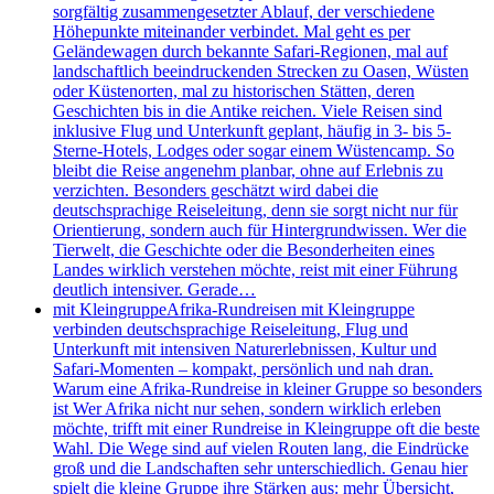
sorgfältig zusammengesetzter Ablauf, der verschiedene
Höhepunkte miteinander verbindet. Mal geht es per
Geländewagen durch bekannte Safari-Regionen, mal auf
landschaftlich beeindruckenden Strecken zu Oasen, Wüsten
oder Küstenorten, mal zu historischen Stätten, deren
Geschichten bis in die Antike reichen. Viele Reisen sind
inklusive Flug und Unterkunft geplant, häufig in 3- bis 5-
Sterne-Hotels, Lodges oder sogar einem Wüstencamp. So
bleibt die Reise angenehm planbar, ohne auf Erlebnis zu
verzichten. Besonders geschätzt wird dabei die
deutschsprachige Reiseleitung, denn sie sorgt nicht nur für
Orientierung, sondern auch für Hintergrundwissen. Wer die
Tierwelt, die Geschichte oder die Besonderheiten eines
Landes wirklich verstehen möchte, reist mit einer Führung
deutlich intensiver. Gerade…
mit Kleingruppe
Afrika-Rundreisen mit Kleingruppe
verbinden deutschsprachige Reiseleitung, Flug und
Unterkunft mit intensiven Naturerlebnissen, Kultur und
Safari-Momenten – kompakt, persönlich und nah dran.
Warum eine Afrika-Rundreise in kleiner Gruppe so besonders
ist Wer Afrika nicht nur sehen, sondern wirklich erleben
möchte, trifft mit einer Rundreise in Kleingruppe oft die beste
Wahl. Die Wege sind auf vielen Routen lang, die Eindrücke
groß und die Landschaften sehr unterschiedlich. Genau hier
spielt die kleine Gruppe ihre Stärken aus: mehr Übersicht,