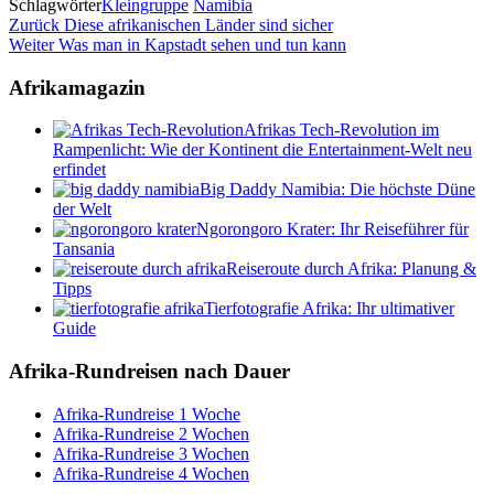
Schlagwörter
Kleingruppe
Namibia
Beitragsnavigation
Vorheriger
Zurück
Diese afrikanischen Länder sind sicher
Beitrag
Nächster
Weiter
Was man in Kapstadt sehen und tun kann
Beitrag
Afrikamagazin
Afrikas Tech-Revolution im
Rampenlicht: Wie der Kontinent die Entertainment-Welt neu
erfindet
Big Daddy Namibia: Die höchste Düne
der Welt
Ngorongoro Krater: Ihr Reiseführer für
Tansania
Reiseroute durch Afrika: Planung &
Tipps
Tierfotografie Afrika: Ihr ultimativer
Guide
Afrika-Rundreisen nach Dauer
Afrika-Rundreise 1 Woche
Afrika-Rundreise 2 Wochen
Afrika-Rundreise 3 Wochen
Afrika-Rundreise 4 Wochen