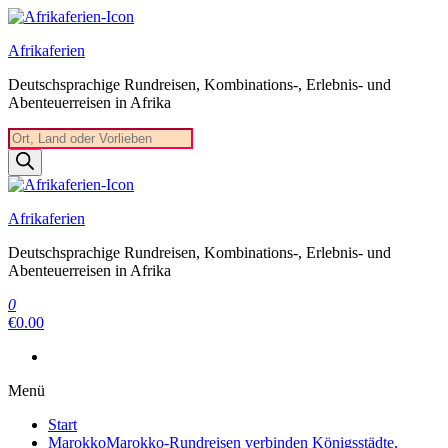
Zum
Inhalt
Afrikaferien
springen
Deutschsprachige Rundreisen, Kombinations-, Erlebnis- und
Abenteuerreisen in Afrika
Products
search
Afrikaferien
Deutschsprachige Rundreisen, Kombinations-, Erlebnis- und
Abenteuerreisen in Afrika
0
€0.00
Menü
Start
Marokko
Marokko-Rundreisen verbinden Königsstädte,