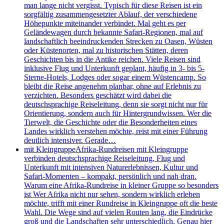
man lange nicht vergisst. Typisch für diese Reisen ist ein
sorgfältig zusammengesetzter Ablauf, der verschiedene
Höhepunkte miteinander verbindet. Mal geht es per
Geländewagen durch bekannte Safari-Regionen, mal auf
landschaftlich beeindruckenden Strecken zu Oasen, Wüsten
oder Küstenorten, mal zu historischen Stätten, deren
Geschichten bis in die Antike reichen. Viele Reisen sind
inklusive Flug und Unterkunft geplant, häufig in 3- bis 5-
Sterne-Hotels, Lodges oder sogar einem Wüstencamp. So
bleibt die Reise angenehm planbar, ohne auf Erlebnis zu
verzichten. Besonders geschätzt wird dabei die
deutschsprachige Reiseleitung, denn sie sorgt nicht nur für
Orientierung, sondern auch für Hintergrundwissen. Wer die
Tierwelt, die Geschichte oder die Besonderheiten eines
Landes wirklich verstehen möchte, reist mit einer Führung
deutlich intensiver. Gerade…
mit Kleingruppe
Afrika-Rundreisen mit Kleingruppe
verbinden deutschsprachige Reiseleitung, Flug und
Unterkunft mit intensiven Naturerlebnissen, Kultur und
Safari-Momenten – kompakt, persönlich und nah dran.
Warum eine Afrika-Rundreise in kleiner Gruppe so besonders
ist Wer Afrika nicht nur sehen, sondern wirklich erleben
möchte, trifft mit einer Rundreise in Kleingruppe oft die beste
Wahl. Die Wege sind auf vielen Routen lang, die Eindrücke
groß und die Landschaften sehr unterschiedlich. Genau hier