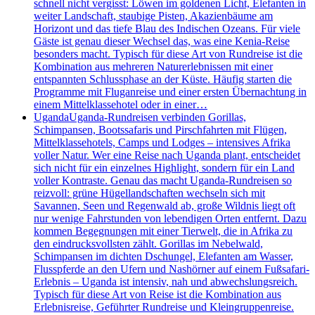
schnell nicht vergisst: Löwen im goldenen Licht, Elefanten in
weiter Landschaft, staubige Pisten, Akazienbäume am
Horizont und das tiefe Blau des Indischen Ozeans. Für viele
Gäste ist genau dieser Wechsel das, was eine Kenia-Reise
besonders macht. Typisch für diese Art von Rundreise ist die
Kombination aus mehreren Naturerlebnissen mit einer
entspannten Schlussphase an der Küste. Häufig starten die
Programme mit Fluganreise und einer ersten Übernachtung in
einem Mittelklassehotel oder in einer…
Uganda
Uganda-Rundreisen verbinden Gorillas,
Schimpansen, Bootssafaris und Pirschfahrten mit Flügen,
Mittelklassehotels, Camps und Lodges – intensives Afrika
voller Natur. Wer eine Reise nach Uganda plant, entscheidet
sich nicht für ein einzelnes Highlight, sondern für ein Land
voller Kontraste. Genau das macht Uganda-Rundreisen so
reizvoll: grüne Hügellandschaften wechseln sich mit
Savannen, Seen und Regenwald ab, große Wildnis liegt oft
nur wenige Fahrstunden von lebendigen Orten entfernt. Dazu
kommen Begegnungen mit einer Tierwelt, die in Afrika zu
den eindrucksvollsten zählt. Gorillas im Nebelwald,
Schimpansen im dichten Dschungel, Elefanten am Wasser,
Flusspferde an den Ufern und Nashörner auf einem Fußsafari-
Erlebnis – Uganda ist intensiv, nah und abwechslungsreich.
Typisch für diese Art von Reise ist die Kombination aus
Erlebnisreise, Geführter Rundreise und Kleingruppenreise.