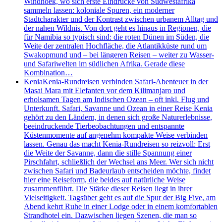
Windhoek, wo sich erste Eindrücke von Südwestafrika
sammeln lassen: koloniale Spuren, ein moderner
Stadtcharakter und der Kontrast zwischen urbanem Alltag und
der nahen Wildnis. Von dort geht es hinaus in Regionen, die
für Namibia so typisch sind: die roten Dünen im Süden, die
Weite der zentralen Hochfläche, die Atlantikküste rund um
Swakopmund und – bei längeren Reisen – weiter zu Wasser-
und Safariwelten im südlichen Afrika. Gerade diese
Kombination…
Kenia
Kenia-Rundreisen verbinden Safari-Abenteuer in der
Masai Mara mit Elefanten vor dem Kilimanjaro und
erholsamen Tagen am Indischen Ozean – oft inkl. Flug und
Unterkunft. Safari, Savanne und Ozean in einer Reise Kenia
gehört zu den Ländern, in denen sich große Naturerlebnisse,
beeindruckende Tierbeobachtungen und entspannte
Küstenmomente auf angenehm kompakte Weise verbinden
lassen. Genau das macht Kenia-Rundreisen so reizvoll: Erst
die Weite der Savanne, dann die stille Spannung einer
Pirschfahrt, schließlich der Wechsel ans Meer. Wer sich nicht
zwischen Safari und Badeurlaub entscheiden möchte, findet
hier eine Reiseform, die beides auf natürliche Weise
zusammenführt. Die Stärke dieser Reisen liegt in ihrer
Vielseitigkeit. Tagsüber geht es auf die Spur der Big Five, am
Abend kehrt Ruhe in einer Lodge oder in einem komfortablen
Strandhotel ein. Dazwischen liegen Szenen, die man so