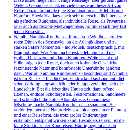
Dazwischen liegen nur wenige Reisetage, aber gefuehlt ganze
Welten. Genau das schätzen viele Gaeste an dieser Art von
Reise. Dazu kommt die gute Kombination aus Erlebnis und
Komfort. Suedafrika laesst sich sehr unterschiedlich bereisen:
als gefuehrte Rundreise, als individuelle Reise, als Privatreise
oder auch als flexible Mietwagenreise. So findet sich fuer fast
jeden Reisestil…
Namibia
Namibia-Rundreisen führen von Windhoek zu den
roten Dünen des Sossusvlei, an die Atlantikküste und zu
starken Safari-Momenten – individuell, deutschsprachig, mit
Flug optional. Wer Namibia bereist, erlebt ein Land der
großen Distanzen und klaren Konturen. Weite, Licht und
Stille prägen jede Route, doch auch koloniale Geschichte,
faszinierende Natur und komfortable Unterkünfte gehören
dazu. Warum Namibia-Rundreisen so besonders sind Namibia
ist kein Reiseziel für flüchtige Eindrücke. Das Land entfaltet
seine Wirkung langsam. Mit jeder Etappe verändert sich die
Landschaft: Erst die lebendige Hauptstadt, dann offene
Ebenen, endlose Schotterpisten, Felsformationen, Sandmeere
und schließlich die kühle Atlantikküste. Genau diese
Mischung macht Namibia-Rundreisen so spannend. Sie
verbinden intensive Naturerlebnisse mit angenehmer Planung
und einer Reiseform, die trotz großer Entfernungen
erstaunlich entspannt wirken kann. Besonders reizvoll ist die
klare Struktur vieler Rundreisen. Häufig beginnt alles in