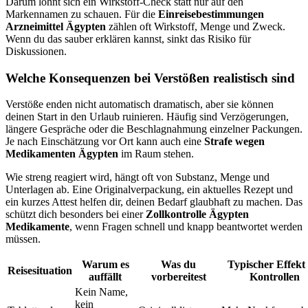
Darum lohnt sich ein Wirkstoff-Check statt nur auf den
Markennamen zu schauen. Für die
Einreisebestimmungen
Arzneimittel Ägypten
zählen oft Wirkstoff, Menge und Zweck.
Wenn du das sauber erklären kannst, sinkt das Risiko für
Diskussionen.
Welche Konsequenzen bei Verstößen realistisch sind
Verstöße enden nicht automatisch dramatisch, aber sie können
deinen Start in den Urlaub ruinieren. Häufig sind Verzögerungen,
längere Gespräche oder die Beschlagnahmung einzelner Packungen.
Je nach Einschätzung vor Ort kann auch eine
Strafe wegen
Medikamenten Ägypten
im Raum stehen.
Wie streng reagiert wird, hängt oft von Substanz, Menge und
Unterlagen ab. Eine Originalverpackung, ein aktuelles Rezept und
ein kurzes Attest helfen dir, deinen Bedarf glaubhaft zu machen. Das
schützt dich besonders bei einer
Zollkontrolle Ägypten
Medikamente
, wenn Fragen schnell und knapp beantwortet werden
müssen.
Warum es
Was du
Typischer Effekt 
Reisesituation
auffällt
vorbereitest
Kontrollen
Kein Name,
kein