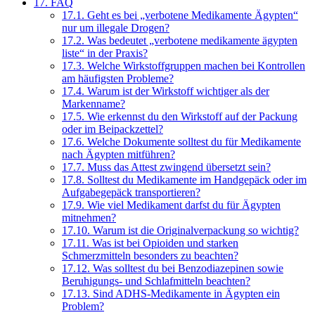
17.
FAQ
17.1.
Geht es bei „verbotene Medikamente Ägypten“
nur um illegale Drogen?
17.2.
Was bedeutet „verbotene medikamente ägypten
liste“ in der Praxis?
17.3.
Welche Wirkstoffgruppen machen bei Kontrollen
am häufigsten Probleme?
17.4.
Warum ist der Wirkstoff wichtiger als der
Markenname?
17.5.
Wie erkennst du den Wirkstoff auf der Packung
oder im Beipackzettel?
17.6.
Welche Dokumente solltest du für Medikamente
nach Ägypten mitführen?
17.7.
Muss das Attest zwingend übersetzt sein?
17.8.
Solltest du Medikamente im Handgepäck oder im
Aufgabegepäck transportieren?
17.9.
Wie viel Medikament darfst du für Ägypten
mitnehmen?
17.10.
Warum ist die Originalverpackung so wichtig?
17.11.
Was ist bei Opioiden und starken
Schmerzmitteln besonders zu beachten?
17.12.
Was solltest du bei Benzodiazepinen sowie
Beruhigungs- und Schlafmitteln beachten?
17.13.
Sind ADHS-Medikamente in Ägypten ein
Problem?