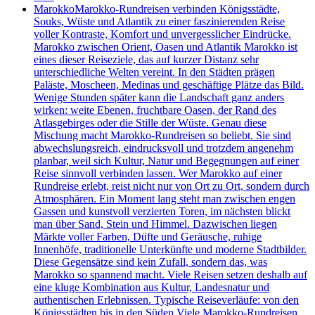
Marokko
Marokko-Rundreisen verbinden Königsstädte,
Souks, Wüste und Atlantik zu einer faszinierenden Reise
voller Kontraste, Komfort und unvergesslicher Eindrücke.
Marokko zwischen Orient, Oasen und Atlantik Marokko ist
eines dieser Reiseziele, das auf kurzer Distanz sehr
unterschiedliche Welten vereint. In den Städten prägen
Paläste, Moscheen, Medinas und geschäftige Plätze das Bild.
Wenige Stunden später kann die Landschaft ganz anders
wirken: weite Ebenen, fruchtbare Oasen, der Rand des
Atlasgebirges oder die Stille der Wüste. Genau diese
Mischung macht Marokko-Rundreisen so beliebt. Sie sind
abwechslungsreich, eindrucksvoll und trotzdem angenehm
planbar, weil sich Kultur, Natur und Begegnungen auf einer
Reise sinnvoll verbinden lassen. Wer Marokko auf einer
Rundreise erlebt, reist nicht nur von Ort zu Ort, sondern durch
Atmosphären. Ein Moment lang steht man zwischen engen
Gassen und kunstvoll verzierten Toren, im nächsten blickt
man über Sand, Stein und Himmel. Dazwischen liegen
Märkte voller Farben, Düfte und Geräusche, ruhige
Innenhöfe, traditionelle Unterkünfte und moderne Stadtbilder.
Diese Gegensätze sind kein Zufall, sondern das, was
Marokko so spannend macht. Viele Reisen setzen deshalb auf
eine kluge Kombination aus Kultur, Landesnatur und
authentischen Erlebnissen. Typische Reiseverläufe: von den
Königsstädten bis in den Süden Viele Marokko-Rundreisen