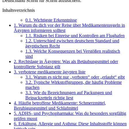
Deutschland Schritt für Schritt abzusichern.
Inhaltsverzeichnis
0.1.
Wichtigste Erkenntnisse
1.
Warum du dich vor der Reise über Medikamentenregeln in
Ägypten informieren solltest
1.1.
Risiken bei Einreise und Kontrollen am Flughafen
1.2.
Unterschied zwischen deutschem Standard und
ägyptischem Recht
1.3.
Welche Konsequenzen bei Verstößen realistisch
sind
2.
Rechtslage in Ägypten: Was als Betäubungsmittel oder
kontrollierte Substanz gilt
3.
verbotene medikamente ägypten liste
3.1.
Warum es nicht nur „verboten“ oder „erlaubt“ gibt
3.2.
Typische Wirkstoffgruppen, die häufig Probleme
machen
3.3.
Wie du Bezeichnungen auf Packungen und
Beipackzetteln richtig liest
4.
Häufig betroffene Medikamente: Schmerzmittel,
Beruhigungsmittel und Schlafmittel
5.
ADHS- und Psychopharmaka: Was du besonders sorgfältig
prüfen musst
6.
Erkältung, Allergie und Asthma: Diese Inhaltsstoffe können
kritisch sein