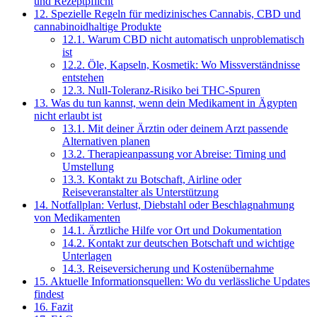
und Rezeptpflicht
12.
Spezielle Regeln für medizinisches Cannabis, CBD und
cannabinoidhaltige Produkte
12.1.
Warum CBD nicht automatisch unproblematisch
ist
12.2.
Öle, Kapseln, Kosmetik: Wo Missverständnisse
entstehen
12.3.
Null-Toleranz-Risiko bei THC-Spuren
13.
Was du tun kannst, wenn dein Medikament in Ägypten
nicht erlaubt ist
13.1.
Mit deiner Ärztin oder deinem Arzt passende
Alternativen planen
13.2.
Therapieanpassung vor Abreise: Timing und
Umstellung
13.3.
Kontakt zu Botschaft, Airline oder
Reiseveranstalter als Unterstützung
14.
Notfallplan: Verlust, Diebstahl oder Beschlagnahmung
von Medikamenten
14.1.
Ärztliche Hilfe vor Ort und Dokumentation
14.2.
Kontakt zur deutschen Botschaft und wichtige
Unterlagen
14.3.
Reiseversicherung und Kostenübernahme
15.
Aktuelle Informationsquellen: Wo du verlässliche Updates
findest
16.
Fazit