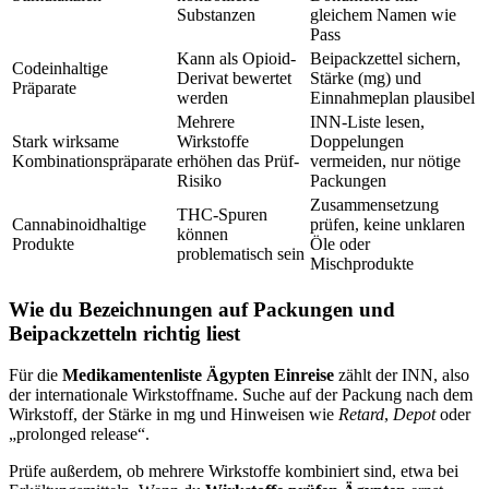
Substanzen
gleichem Namen wie
Pass
Kann als Opioid-
Beipackzettel sichern,
Codeinhaltige
Derivat bewertet
Stärke (mg) und
Präparate
werden
Einnahmeplan plausibel
Mehrere
INN-Liste lesen,
Stark wirksame
Wirkstoffe
Doppelungen
Kombinationspräparate
erhöhen das Prüf-
vermeiden, nur nötige
Risiko
Packungen
Zusammensetzung
THC-Spuren
Cannabinoidhaltige
prüfen, keine unklaren
können
Produkte
Öle oder
problematisch sein
Mischprodukte
Wie du Bezeichnungen auf Packungen und
Beipackzetteln richtig liest
Für die
Medikamentenliste Ägypten Einreise
zählt der INN, also
der internationale Wirkstoffname. Suche auf der Packung nach dem
Wirkstoff, der Stärke in mg und Hinweisen wie
Retard
,
Depot
oder
„prolonged release“.
Prüfe außerdem, ob mehrere Wirkstoffe kombiniert sind, etwa bei