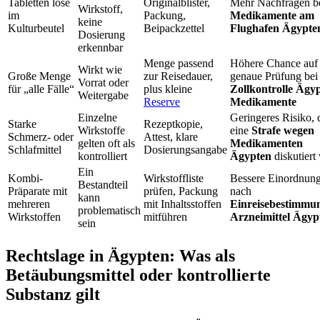
Tabletten lose
Originalblister,
Mehr Nachfragen b
Wirkstoff,
im
Packung,
Medikamente am
keine
Kulturbeutel
Beipackzettel
Flughafen Ägypte
Dosierung
erkennbar
Menge passend
Höhere Chance auf
Wirkt wie
Große Menge
zur Reisedauer,
genaue Prüfung bei
Vorrat oder
für „alle Fälle“
plus kleine
Zollkontrolle Ägy
Weitergabe
Reserve
Medikamente
Einzelne
Geringeres Risiko, 
Starke
Rezeptkopie,
Wirkstoffe
eine
Strafe wegen
Schmerz- oder
Attest, klare
gelten oft als
Medikamenten
Schlafmittel
Dosierungsangabe
kontrolliert
Ägypten
diskutiert
Ein
Kombi-
Wirkstoffliste
Bessere Einordnun
Bestandteil
Präparate mit
prüfen, Packung
nach
kann
mehreren
mit Inhaltsstoffen
Einreisebestimmu
problematisch
Wirkstoffen
mitführen
Arzneimittel Ägyp
sein
Rechtslage in Ägypten: Was als
Betäubungsmittel oder kontrollierte
Substanz gilt