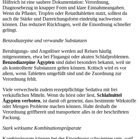
Hilfreich ist eine saubere Dokumentation: Verordnung,
Diagnosebezug in knapper Form und klare Einnahmeangaben.
Wenn du Pflaster, Tropfen oder Retardtabletten nutzt, solltest du
auch die Stärke und Darreichungsform eindeutig nachweisen
können. Das reduziert Rückfragen, weil die Einordnung schneller
gelingt.
Benzodiazepine und verwandte Substanzen
Beruhigungs- und Angstlöser werden auf Reisen häufig
mitgenommen, etwa bei Flugangst oder akuten Schlafproblemen.
Benzodiazepine Ägypten
sind dabei besonders bekannt, weil sie
als kontrollierte Substanzen gelten können. Kritisch wird es vor
allem, wenn Tabletten umgefüllt sind und die Zuordnung zur
Verordnung fehlt.
Viele verwechseln zudem rezeptpflichtige Sedativa mit frei
verkäuflichen Mitteln. Wenn du hörst oder liest,
Schlafmittel
Ägypten verboten
, ist damit oft gemeint, dass bestimmte Wirkstoffe
oder Mengen Probleme machen können. Halte deshalb die
Verordnung griffbereit und transportiere alles in der beschrifteten
Packung.
Stark wirksame Kombinationspräparate
Kombipräparate können bei der Einordnung schwieriger sein, weil