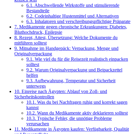
6.1.
Abschwellende Wirkstoffe und stimulierende
Bestandteile
6.2.
Codeinhaltige Hustenmittel und Alternativen
6.3.
Inhalatoren und verschreibungspflichtige Präparate
7.
Medikamente gegen chronische Erkrankungen: Diabetes,
Bluthochdruck, Epilepsie
8.
Rezept, Attest, Übersetzung: Welche Dokumente du
mitführen solltest
9.
Mitnahme im Handgepäck: Verpackung, Menge und
Originalverpackung
9.1.
Wie viel du für die Reisezeit realistisch einpacken
solltest
9.2.
Warum Originalverpackung und Beipackzettel
helfen
9.3.
Aufbewahrung, Temperatur und Sicherheit
unterwegs
10.
Einreise nach Ägypten: Ablauf von Zoll- und
Sicherheitskontrollen
10.1.
Was du bei Nachfragen ruhig und korrekt sagen
kannst
10.2.
Wann du Medikamente aktiv deklarieren solltest
10.3.
Typische Fehler, die unnötige Probleme
verursachen
11.
Medikamente in Ägypten kaufen: Verfügbarkeit, Qualität