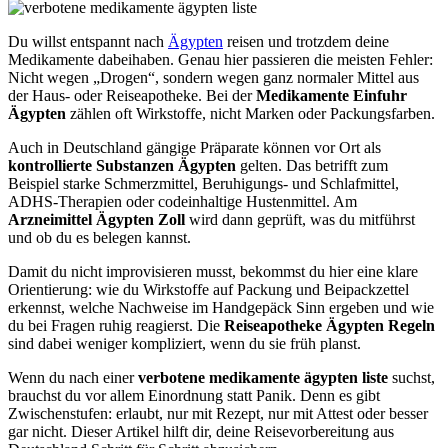
Du willst entspannt nach
Ägypten
reisen und trotzdem deine
Medikamente dabeihaben. Genau hier passieren die meisten Fehler:
Nicht wegen „Drogen“, sondern wegen ganz normaler Mittel aus
der Haus- oder Reiseapotheke. Bei der
Medikamente Einfuhr
Ägypten
zählen oft Wirkstoffe, nicht Marken oder Packungsfarben.
Auch in Deutschland gängige Präparate können vor Ort als
kontrollierte Substanzen Ägypten
gelten. Das betrifft zum
Beispiel starke Schmerzmittel, Beruhigungs- und Schlafmittel,
ADHS-Therapien oder codeinhaltige Hustenmittel. Am
Arzneimittel Ägypten Zoll
wird dann geprüft, was du mitführst
und ob du es belegen kannst.
Damit du nicht improvisieren musst, bekommst du hier eine klare
Orientierung: wie du Wirkstoffe auf Packung und Beipackzettel
erkennst, welche Nachweise im Handgepäck Sinn ergeben und wie
du bei Fragen ruhig reagierst. Die
Reiseapotheke Ägypten Regeln
sind dabei weniger kompliziert, wenn du sie früh planst.
Wenn du nach einer
verbotene medikamente ägypten liste
suchst,
brauchst du vor allem Einordnung statt Panik. Denn es gibt
Zwischenstufen: erlaubt, nur mit Rezept, nur mit Attest oder besser
gar nicht. Dieser Artikel hilft dir, deine Reisevorbereitung aus