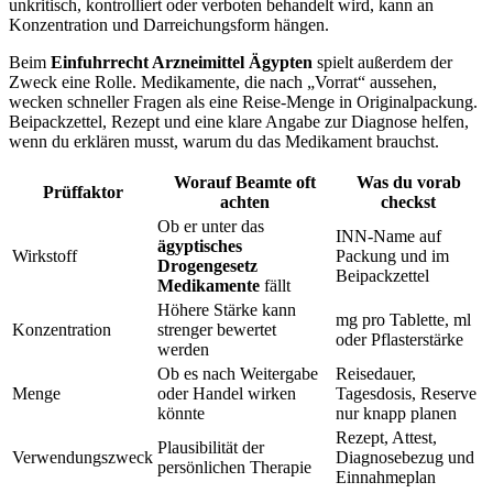
unkritisch, kontrolliert oder verboten behandelt wird, kann an
Konzentration und Darreichungsform hängen.
Beim
Einfuhrrecht Arzneimittel Ägypten
spielt außerdem der
Zweck eine Rolle. Medikamente, die nach „Vorrat“ aussehen,
wecken schneller Fragen als eine Reise-Menge in Originalpackung.
Beipackzettel, Rezept und eine klare Angabe zur Diagnose helfen,
wenn du erklären musst, warum du das Medikament brauchst.
Worauf Beamte oft
Was du vorab
Prüffaktor
achten
checkst
Ob er unter das
INN-Name auf
ägyptisches
Wirkstoff
Packung und im
Drogengesetz
Beipackzettel
Medikamente
fällt
Höhere Stärke kann
mg pro Tablette, ml
Konzentration
strenger bewertet
oder Pflasterstärke
werden
Ob es nach Weitergabe
Reisedauer,
Menge
oder Handel wirken
Tagesdosis, Reserve
könnte
nur knapp planen
Rezept, Attest,
Plausibilität der
Verwendungszweck
Diagnosebezug und
persönlichen Therapie
Einnahmeplan