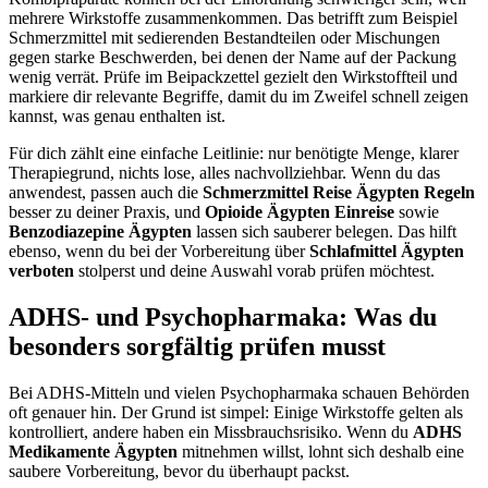
mehrere Wirkstoffe zusammenkommen. Das betrifft zum Beispiel
Schmerzmittel mit sedierenden Bestandteilen oder Mischungen
gegen starke Beschwerden, bei denen der Name auf der Packung
wenig verrät. Prüfe im Beipackzettel gezielt den Wirkstoffteil und
markiere dir relevante Begriffe, damit du im Zweifel schnell zeigen
kannst, was genau enthalten ist.
Für dich zählt eine einfache Leitlinie: nur benötigte Menge, klarer
Therapiegrund, nichts lose, alles nachvollziehbar. Wenn du das
anwendest, passen auch die
Schmerzmittel Reise Ägypten Regeln
besser zu deiner Praxis, und
Opioide Ägypten Einreise
sowie
Benzodiazepine Ägypten
lassen sich sauberer belegen. Das hilft
ebenso, wenn du bei der Vorbereitung über
Schlafmittel Ägypten
verboten
stolperst und deine Auswahl vorab prüfen möchtest.
ADHS- und Psychopharmaka: Was du
besonders sorgfältig prüfen musst
Bei ADHS-Mitteln und vielen Psychopharmaka schauen Behörden
oft genauer hin. Der Grund ist simpel: Einige Wirkstoffe gelten als
kontrolliert, andere haben ein Missbrauchsrisiko. Wenn du
ADHS
Medikamente Ägypten
mitnehmen willst, lohnt sich deshalb eine
saubere Vorbereitung, bevor du überhaupt packst.