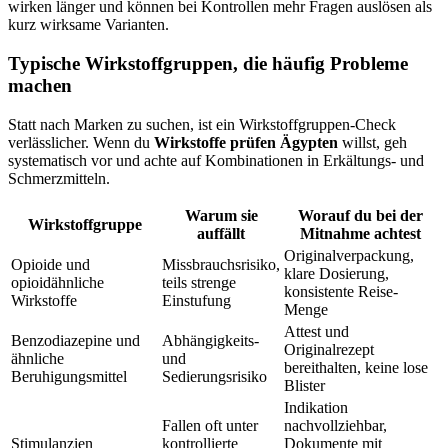
wirken länger und können bei Kontrollen mehr Fragen auslösen als
kurz wirksame Varianten.
Typische Wirkstoffgruppen, die häufig Probleme
machen
Statt nach Marken zu suchen, ist ein Wirkstoffgruppen-Check
verlässlicher. Wenn du
Wirkstoffe prüfen Ägypten
willst, geh
systematisch vor und achte auf Kombinationen in Erkältungs- und
Schmerzmitteln.
Warum sie
Worauf du bei der
Wirkstoffgruppe
auffällt
Mitnahme achtest
Originalverpackung,
Opioide und
Missbrauchsrisiko,
klare Dosierung,
opioidähnliche
teils strenge
konsistente Reise-
Wirkstoffe
Einstufung
Menge
Attest und
Benzodiazepine und
Abhängigkeits-
Originalrezept
ähnliche
und
bereithalten, keine lose
Beruhigungsmittel
Sedierungsrisiko
Blister
Indikation
Fallen oft unter
nachvollziehbar,
Stimulanzien
kontrollierte
Dokumente mit