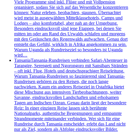
Viele Programme sind inkl. Flüge und mit Vollpension
organisiert, sodass Sie sich auf das Wesentliche konzentrieren
können: Natur erleben, beobachten, staunen. Übernachtet
wird meist in ausgewählten Mittelklassehotels, Camps und
Lodges – also komfortabel, aber nah an der Umgebung.
Besonders eindrucksvoll sind jene Etappen, bei denen Sie
mitten im oder am Rand des Urwalds schlafen und morgens
mit den Geräuschen des Regenwalds aufwachen. Genau dort
entsteht das Gefühl, wirklich in Afrika angekommen zu sein.
Warum Uganda als Rundreiseziel so besonders ist Uganda
wird…
Tansania
Tansania-Rundreisen verbinden Safari-Abenteuer in
Tarangire, Serengeti und Ngorongoro mit Sansibars Stränden
– oft inkl. Flug, Hotels und deutschsprachiger Reiseleitung.
Warum Tansania-Rundreisen so faszinierend sind Tansania-
Rundreisen gehören zu den Reisen, die noch lange
nachwirken. Kaum ein anderes Reiseziel in Ostafrika bietet
diese Mischung aus intensiven Tierbeobachtungen, weiter
Savanne, eindrucksvollen Landschaften und erholsamen
Tagen am Indischen Ozean. Genau darin liegt der besondere
Reiz: In einer einzigen Reise lassen sich berühmte
Nationalparks, authentische Begegnungen und entspannte
Strandmomente miteinander verbinden. Wer sich für eine
Rundreise durch Tansania entscheidet, erlebt das Land nicht
nur als Ziel, sondern als Abfolge eindrucksvoller Bilder.