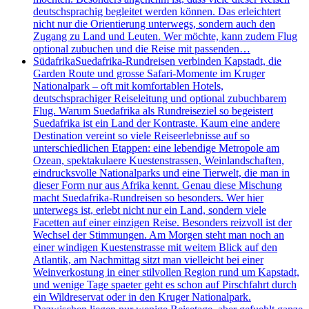
deutschsprachig begleitet werden können. Das erleichtert
nicht nur die Orientierung unterwegs, sondern auch den
Zugang zu Land und Leuten. Wer möchte, kann zudem Flug
optional zubuchen und die Reise mit passenden…
Südafrika
Suedafrika-Rundreisen verbinden Kapstadt, die
Garden Route und grosse Safari-Momente im Kruger
Nationalpark – oft mit komfortablen Hotels,
deutschsprachiger Reiseleitung und optional zubuchbarem
Flug. Warum Suedafrika als Rundreiseziel so begeistert
Suedafrika ist ein Land der Kontraste. Kaum eine andere
Destination vereint so viele Reiseerlebnisse auf so
unterschiedlichen Etappen: eine lebendige Metropole am
Ozean, spektakulaere Kuestenstrassen, Weinlandschaften,
eindrucksvolle Nationalparks und eine Tierwelt, die man in
dieser Form nur aus Afrika kennt. Genau diese Mischung
macht Suedafrika-Rundreisen so besonders. Wer hier
unterwegs ist, erlebt nicht nur ein Land, sondern viele
Facetten auf einer einzigen Reise. Besonders reizvoll ist der
Wechsel der Stimmungen. Am Morgen steht man noch an
einer windigen Kuestenstrasse mit weitem Blick auf den
Atlantik, am Nachmittag sitzt man vielleicht bei einer
Weinverkostung in einer stilvollen Region rund um Kapstadt,
und wenige Tage spaeter geht es schon auf Pirschfahrt durch
ein Wildreservat oder in den Kruger Nationalpark.