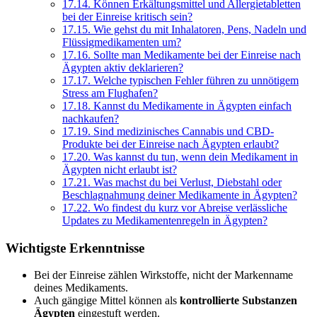
17.14.
Können Erkältungsmittel und Allergietabletten
bei der Einreise kritisch sein?
17.15.
Wie gehst du mit Inhalatoren, Pens, Nadeln und
Flüssigmedikamenten um?
17.16.
Sollte man Medikamente bei der Einreise nach
Ägypten aktiv deklarieren?
17.17.
Welche typischen Fehler führen zu unnötigem
Stress am Flughafen?
17.18.
Kannst du Medikamente in Ägypten einfach
nachkaufen?
17.19.
Sind medizinisches Cannabis und CBD-
Produkte bei der Einreise nach Ägypten erlaubt?
17.20.
Was kannst du tun, wenn dein Medikament in
Ägypten nicht erlaubt ist?
17.21.
Was machst du bei Verlust, Diebstahl oder
Beschlagnahmung deiner Medikamente in Ägypten?
17.22.
Wo findest du kurz vor Abreise verlässliche
Updates zu Medikamentenregeln in Ägypten?
Wichtigste Erkenntnisse
Bei der Einreise zählen Wirkstoffe, nicht der Markenname
deines Medikaments.
Auch gängige Mittel können als
kontrollierte Substanzen
Ägypten
eingestuft werden.