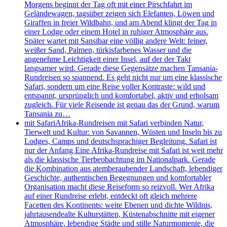
Morgens beginnt der Tag oft mit einer Pirschfahrt im
Geländewagen, tagsüber zeigen sich Elefanten, Löwen und
Giraffen in freier Wildbahn, und am Abend klingt der Tag in
einer Lodge oder einem Hotel in ruhiger Atmosphäre aus.
Später wartet mit Sansibar eine völlig andere Welt: feiner,
weißer Sand, Palmen, türkisfarbenes Wasser und die
angenehme Leichtigkeit einer Insel, auf der der Takt
langsamer wird. Gerade diese Gegensätze machen Tansania-
Rundreisen so spannend. Es geht nicht nur um eine klassische
Safari, sondern um eine Reise voller Kontraste: wild und
entspannt, ursprünglich und komfortabel, aktiv und erholsam
zugleich. Für viele Reisende ist genau das der Grund, warum
Tansania zu…
mit Safari
Afrika-Rundreisen mit Safari verbinden Natur,
Tierwelt und Kultur: von Savannen, Wüsten und Inseln bis zu
Lodges, Camps und deutschsprachiger Begleitung. Safari ist
nur der Anfang Eine Afrika-Rundreise mit Safari ist weit mehr
als die klassische Tierbeobachtung im Nationalpark. Gerade
die Kombination aus atemberaubender Landschaft, lebendiger
Geschichte, authentischen Begegnungen und komfortabler
Organisation macht diese Reiseform so reizvoll. Wer Afrika
auf einer Rundreise erlebt, entdeckt oft gleich mehrere
Facetten des Kontinents: weite Ebenen und dichte Wildnis,
jahrtausendealte Kulturstätten, Küstenabschnitte mit eigener
Atmosphäre, lebendige Städte und stille Naturmomente, die