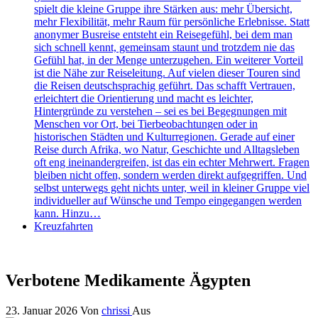
spielt die kleine Gruppe ihre Stärken aus: mehr Übersicht,
mehr Flexibilität, mehr Raum für persönliche Erlebnisse. Statt
anonymer Busreise entsteht ein Reisegefühl, bei dem man
sich schnell kennt, gemeinsam staunt und trotzdem nie das
Gefühl hat, in der Menge unterzugehen. Ein weiterer Vorteil
ist die Nähe zur Reiseleitung. Auf vielen dieser Touren sind
die Reisen deutschsprachig geführt. Das schafft Vertrauen,
erleichtert die Orientierung und macht es leichter,
Hintergründe zu verstehen – sei es bei Begegnungen mit
Menschen vor Ort, bei Tierbeobachtungen oder in
historischen Städten und Kulturregionen. Gerade auf einer
Reise durch Afrika, wo Natur, Geschichte und Alltagsleben
oft eng ineinandergreifen, ist das ein echter Mehrwert. Fragen
bleiben nicht offen, sondern werden direkt aufgegriffen. Und
selbst unterwegs geht nichts unter, weil in kleiner Gruppe viel
individueller auf Wünsche und Tempo eingegangen werden
kann. Hinzu…
Kreuzfahrten
Verbotene Medikamente Ägypten
23. Januar 2026
Von
chrissi
Aus