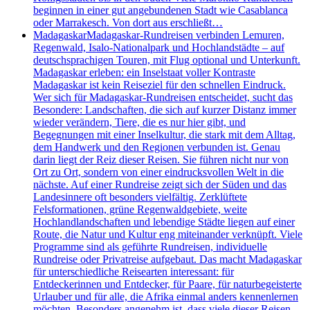
beginnen in einer gut angebundenen Stadt wie Casablanca
oder Marrakesch. Von dort aus erschließt…
Madagaskar
Madagaskar-Rundreisen verbinden Lemuren,
Regenwald, Isalo-Nationalpark und Hochlandstädte – auf
deutschsprachigen Touren, mit Flug optional und Unterkunft.
Madagaskar erleben: ein Inselstaat voller Kontraste
Madagaskar ist kein Reiseziel für den schnellen Eindruck.
Wer sich für Madagaskar-Rundreisen entscheidet, sucht das
Besondere: Landschaften, die sich auf kurzer Distanz immer
wieder verändern, Tiere, die es nur hier gibt, und
Begegnungen mit einer Inselkultur, die stark mit dem Alltag,
dem Handwerk und den Regionen verbunden ist. Genau
darin liegt der Reiz dieser Reisen. Sie führen nicht nur von
Ort zu Ort, sondern von einer eindrucksvollen Welt in die
nächste. Auf einer Rundreise zeigt sich der Süden und das
Landesinnere oft besonders vielfältig. Zerklüftete
Felsformationen, grüne Regenwaldgebiete, weite
Hochlandlandschaften und lebendige Städte liegen auf einer
Route, die Natur und Kultur eng miteinander verknüpft. Viele
Programme sind als geführte Rundreisen, individuelle
Rundreise oder Privatreise aufgebaut. Das macht Madagaskar
für unterschiedliche Reisearten interessant: für
Entdeckerinnen und Entdecker, für Paare, für naturbegeisterte
Urlauber und für alle, die Afrika einmal anders kennenlernen
möchten. Besonders angenehm ist, dass viele dieser Reisen