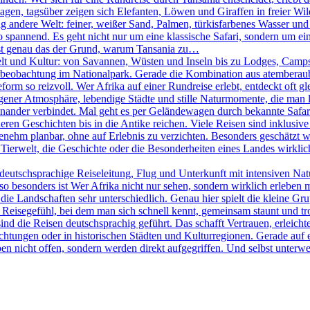
agen, tagsüber zeigen sich Elefanten, Löwen und Giraffen in freier W
ig andere Welt: feiner, weißer Sand, Palmen, türkisfarbenes Wasser und
pannend. Es geht nicht nur um eine klassische Safari, sondern um eine
 ist genau das der Grund, warum Tansania zu…
elt und Kultur: von Savannen, Wüsten und Inseln bis zu Lodges, Camps 
Tierbeobachtung im Nationalpark. Gerade die Kombination aus atemberau
rm so reizvoll. Wer Afrika auf einer Rundreise erlebt, entdeckt oft g
igener Atmosphäre, lebendige Städte und stille Naturmomente, die man lan
nander verbindet. Mal geht es per Geländewagen durch bekannte Safari
ren Geschichten bis in die Antike reichen. Viele Reisen sind inklusive 
ehm planbar, ohne auf Erlebnis zu verzichten. Besonders geschätzt wir
Tierwelt, die Geschichte oder die Besonderheiten eines Landes wirklich 
eutschsprachige Reiseleitung, Flug und Unterkunft mit intensiven Na
 besonders ist Wer Afrika nicht nur sehen, sondern wirklich erleben möc
ie Landschaften sehr unterschiedlich. Genau hier spielt die kleine Gr
in Reisegefühl, bei dem man sich schnell kennt, gemeinsam staunt und t
sind die Reisen deutschsprachig geführt. Das schafft Vertrauen, erleicht
htungen oder in historischen Städten und Kulturregionen. Gerade auf e
en nicht offen, sondern werden direkt aufgegriffen. Und selbst unterweg