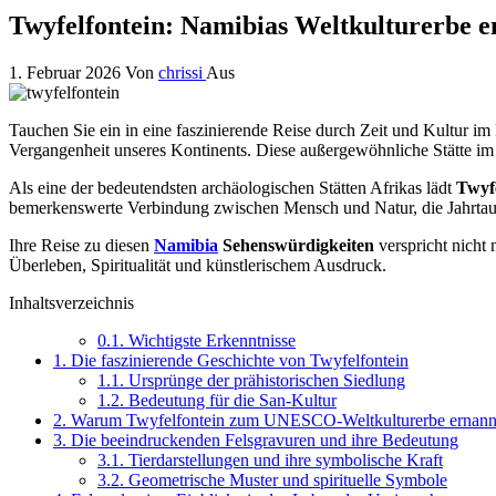
Twyfelfontein: Namibias Weltkulturerbe e
1. Februar 2026
Von
chrissi
Aus
Tauchen Sie ein in eine faszinierende Reise durch Zeit und Kultur i
Vergangenheit unseres Kontinents. Diese außergewöhnliche Stätte i
Als eine der bedeutendsten archäologischen Stätten Afrikas lädt
Twyfe
bemerkenswerte Verbindung zwischen Mensch und Natur, die Jahrtaus
Ihre Reise zu diesen
Namibia
Sehenswürdigkeiten
verspricht nicht 
Überleben, Spiritualität und künstlerischem Ausdruck.
Inhaltsverzeichnis
0.1.
Wichtigste Erkenntnisse
1.
Die faszinierende Geschichte von Twyfelfontein
1.1.
Ursprünge der prähistorischen Siedlung
1.2.
Bedeutung für die San-Kultur
2.
Warum Twyfelfontein zum UNESCO-Weltkulturerbe ernann
3.
Die beeindruckenden Felsgravuren und ihre Bedeutung
3.1.
Tierdarstellungen und ihre symbolische Kraft
3.2.
Geometrische Muster und spirituelle Symbole