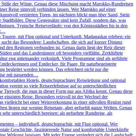
ie Stille der Wüste. Genau diese Mischung macht Marokko-Rundreisen
iner Reise sinnvoll verbinden lassen. Wer Marokko auf einer
unstvoll verzierten Toren, im nächsten blickt man über Sand, Stein
Stadtbilder. Diese Gegensätze sind kein Zufall, sondern das, was
nissen. Typische Reiseverläufe: von den Königsstädten bis in den
ßt…
Touren, mit Flug optional und Unterkunft. Madagaskar erleben: ein
, sucht das Besondere: Landschaften, die sich auf kurzer Distanz
und den Regionen verbunden ist. Genau darin liegt der Reiz dieser
 Süden und das Landesinnere oft besonders vielfältig. Zerklüftete
ltur eng miteinander verknüpft. Viele Programme sind als geführte
Entdeckerinnen und Entdecker, für Paare, für naturbegeisterte
g begleitet werden können. Das erleichtert nicht nur die
eise mit passenden…
omfortablen Hotels, deutschsprachiger Reiseleitung und optional
on vereint so viele Reiseerlebnisse auf so unterschiedlichen
 Tierwelt, die man in dieser Form nur aus Afrika kennt. Genau diese
r einzigen Reise. Besonders reizvoll ist der Wechsel der
vielleicht bei einer Weinverkostung in einer stilvollen Region rund
chen liegen nur wenige Reisetage, aber gefuehlt ganze Welten. Genau
sehr unterschiedlich bereisen: als gefuehrte Rundreise, als
enten – individuell, deutschsprachig, mit Flug optional. Wer
oniale Geschichte, faszinierende Natur und komfortable Unterkünfte
ine Wirkung langsam. Mit jeder Etappe verändert sich die Landschaft: