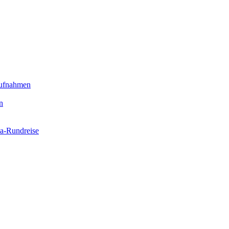
Aufnahmen
n
ia-Rundreise