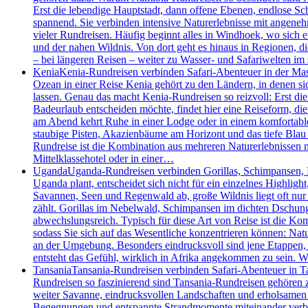
Erst die lebendige Hauptstadt, dann offene Ebenen, endlose S
spannend. Sie verbinden intensive Naturerlebnisse mit angenehm
vieler Rundreisen. Häufig beginnt alles in Windhoek, wo sich 
und der nahen Wildnis. Von dort geht es hinaus in Regionen, d
– bei längeren Reisen – weiter zu Wasser- und Safariwelten i
Kenia
Kenia-Rundreisen verbinden Safari-Abenteuer in der Mas
Ozean in einer Reise Kenia gehört zu den Ländern, in denen 
lassen. Genau das macht Kenia-Rundreisen so reizvoll: Erst die
Badeurlaub entscheiden möchte, findet hier eine Reiseform, die 
am Abend kehrt Ruhe in einer Lodge oder in einem komfortablen
staubige Pisten, Akazienbäume am Horizont und das tiefe Blau 
Rundreise ist die Kombination aus mehreren Naturerlebnissen m
Mittelklassehotel oder in einer…
Uganda
Uganda-Rundreisen verbinden Gorillas, Schimpansen, Bo
Uganda plant, entscheidet sich nicht für ein einzelnes Highlig
Savannen, Seen und Regenwald ab, große Wildnis liegt oft nur
zählt. Gorillas im Nebelwald, Schimpansen im dichten Dschung
abwechslungsreich. Typisch für diese Art von Reise ist die Kom
sodass Sie sich auf das Wesentliche konzentrieren können: Nat
an der Umgebung. Besonders eindrucksvoll sind jene Etappen
entsteht das Gefühl, wirklich in Afrika angekommen zu sein.
Tansania
Tansania-Rundreisen verbinden Safari-Abenteuer in Ta
Rundreisen so faszinierend sind Tansania-Rundreisen gehören z
weiter Savanne, eindrucksvollen Landschaften und erholsamen T
Begegnungen und entspannte Strandmomente miteinander verbinde