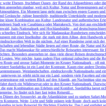
n: weite Ebenen, fruchtbare Oasen, der Rand des Atlasgebirges oder d
tzdem angenehm planbar, weil sich Kultur, Natur und Begegnungen auf e
ch Atmosphären. Ein Moment lang steht man zwischen engen Gassen und k
 Geräusche, ruhige Innenhöfe, traditionelle Unterkünfte und moderne 
ine kluge Kombination aus Kultur, Landesnatur und authentischen Erleb
ndenen Stadt wie Casablanca oder Marrakesch. Von dort aus erschlie
ld, Isalo-Nationalpark und Hochlandstädte – auf deutschsprachigen 
den schnellen Eindruck. Wer sich für Madagaskar-Rundreisen entscheidet
nungen mit einer Inselkultur, die stark mit dem Alltag, dem Handwerk 
eindrucksvollen Welt in die nächste. Auf einer Rundreise zeigt sich der
haften und lebendige Städte liegen auf einer Route, die Natur und Ku
 Das macht Madagaskar für unterschiedliche Reisearten interessant: für 
öchten. Besonders angenehm ist, dass viele dieser Reisen deutschsprachi
d Leuten. Wer möchte, kann zudem Flug optional zubuchen und die R
n Route und grosse Safari-Momente im Kruger Nationalpark – oft mit k
tert Suedafrika ist ein Land der Kontraste. Kaum eine andere Destinati
stenstrassen, Weinlandschaften, eindrucksvolle Nationalparks und eine
terwegs ist, erlebt nicht nur ein Land, sondern viele Facetten auf eine
nstrasse mit weitem Blick auf den Atlantik, am Nachmittag sitzt man 
fahrt durch ein Wildreservat oder in den Kruger Nationalpark. Dazwis
die gute Kombination aus Erlebnis und Komfort. Suedafrika laesst sich 
genreise. So findet sich fuer fast jeden Reisestil…
Dünen des Sossusvlei, an die Atlantikküste und zu starken Safari-Mom
ren Konturen. Weite, Licht und Stille prägen jede Route, doch auch kol
bia ist kein Reiseziel für flüchtige Eindrücke. Das Land entfaltet se