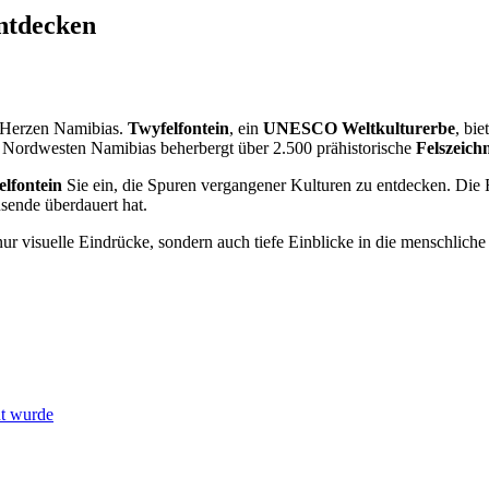
ntdecken
m Herzen Namibias.
Twyfelfontein
, ein
UNESCO Weltkulturerbe
, bie
m Nordwesten Namibias beherbergt über 2.500 prähistorische
Felszeic
lfontein
Sie ein, die Spuren vergangener Kulturen zu entdecken. Die 
ende überdauert hat.
nur visuelle Eindrücke, sondern auch tiefe Einblicke in die menschliche
t wurde