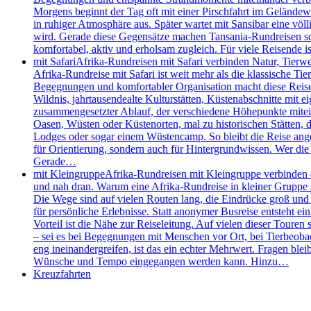
Morgens beginnt der Tag oft mit einer Pirschfahrt im Geländew
in ruhiger Atmosphäre aus. Später wartet mit Sansibar eine völl
wird. Gerade diese Gegensätze machen Tansania-Rundreisen so s
komfortabel, aktiv und erholsam zugleich. Für viele Reisende
mit Safari
Afrika-Rundreisen mit Safari verbinden Natur, Tierw
Afrika-Rundreise mit Safari ist weit mehr als die klassische 
Begegnungen und komfortabler Organisation macht diese Reisefo
Wildnis, jahrtausendealte Kulturstätten, Küstenabschnitte mit e
zusammengesetzter Ablauf, der verschiedene Höhepunkte mitei
Oasen, Wüsten oder Küstenorten, mal zu historischen Stätten, de
Lodges oder sogar einem Wüstencamp. So bleibt die Reise angen
für Orientierung, sondern auch für Hintergrundwissen. Wer die 
Gerade…
mit Kleingruppe
Afrika-Rundreisen mit Kleingruppe verbinden d
und nah dran. Warum eine Afrika-Rundreise in kleiner Gruppe so
Die Wege sind auf vielen Routen lang, die Eindrücke groß und d
für persönliche Erlebnisse. Statt anonymer Busreise entsteht e
Vorteil ist die Nähe zur Reiseleitung. Auf vielen dieser Touren 
– sei es bei Begegnungen mit Menschen vor Ort, bei Tierbeobac
eng ineinandergreifen, ist das ein echter Mehrwert. Fragen bleib
Wünsche und Tempo eingegangen werden kann. Hinzu…
Kreuzfahrten