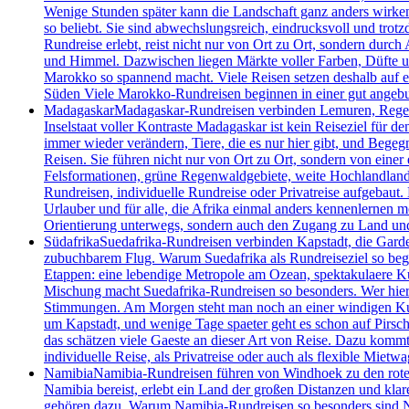
Wenige Stunden später kann die Landschaft ganz anders wirke
so beliebt. Sie sind abwechslungsreich, eindrucksvoll und tro
Rundreise erlebt, reist nicht nur von Ort zu Ort, sondern dur
und Himmel. Dazwischen liegen Märkte voller Farben, Düfte und
Marokko so spannend macht. Viele Reisen setzen deshalb auf e
Süden Viele Marokko-Rundreisen beginnen in einer gut angebu
Madagaskar
Madagaskar-Rundreisen verbinden Lemuren, Regenwa
Inselstaat voller Kontraste Madagaskar ist kein Reiseziel für 
immer wieder verändern, Tiere, die es nur hier gibt, und Begeg
Reisen. Sie führen nicht nur von Ort zu Ort, sondern von einer 
Felsformationen, grüne Regenwaldgebiete, weite Hochlandlandsc
Rundreisen, individuelle Rundreise oder Privatreise aufgebaut.
Urlauber und für alle, die Afrika einmal anders kennenlernen m
Orientierung unterwegs, sondern auch den Zugang zu Land un
Südafrika
Suedafrika-Rundreisen verbinden Kapstadt, die Garde
zubuchbarem Flug. Warum Suedafrika als Rundreiseziel so begeis
Etappen: eine lebendige Metropole am Ozean, spektakulaere Kue
Mischung macht Suedafrika-Rundreisen so besonders. Wer hier un
Stimmungen. Am Morgen steht man noch an einer windigen Kueste
um Kapstadt, und wenige Tage spaeter geht es schon auf Pirsch
das schätzen viele Gaeste an dieser Art von Reise. Dazu kommt 
individuelle Reise, als Privatreise oder auch als flexible Mietwa
Namibia
Namibia-Rundreisen führen von Windhoek zu den roten 
Namibia bereist, erlebt ein Land der großen Distanzen und kla
gehören dazu. Warum Namibia-Rundreisen so besonders sind Nami