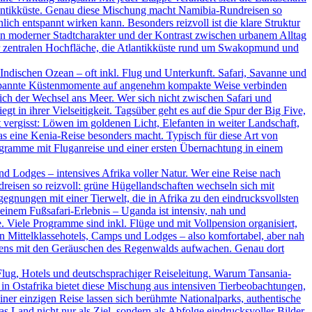
tlantikküste. Genau diese Mischung macht Namibia-Rundreisen so
ich entspannt wirken kann. Besonders reizvoll ist die klare Struktur
ein moderner Stadtcharakter und der Kontrast zwischen urbanem Alltag
der zentralen Hochfläche, die Atlantikküste rund um Swakopmund und
ndischen Ozean – oft inkl. Flug und Unterkunft. Safari, Savanne und
ntspannte Küstenmomente auf angenehm kompakte Weise verbinden
ßlich der Wechsel ans Meer. Wer sich nicht zwischen Safari und
t in ihrer Vielseitigkeit. Tagsüber geht es auf die Spur der Big Five,
vergisst: Löwen im goldenen Licht, Elefanten in weiter Landschaft,
as eine Kenia-Reise besonders macht. Typisch für diese Art von
rogramme mit Fluganreise und einer ersten Übernachtung in einem
d Lodges – intensives Afrika voller Natur. Wer eine Reise nach
dreisen so reizvoll: grüne Hügellandschaften wechseln sich mit
nungen mit einer Tierwelt, die in Afrika zu den eindrucksvollsten
inem Fußsafari-Erlebnis – Uganda ist intensiv, nah und
. Viele Programme sind inkl. Flüge und mit Vollpension organisiert,
en Mittelklassehotels, Camps und Lodges – also komfortabel, aber nah
rgens mit den Geräuschen des Regenwalds aufwachen. Genau dort
Flug, Hotels und deutschsprachiger Reiseleitung. Warum Tansania-
in Ostafrika bietet diese Mischung aus intensiven Tierbeobachtungen,
ner einzigen Reise lassen sich berühmte Nationalparks, authentische
Land nicht nur als Ziel, sondern als Abfolge eindrucksvoller Bilder.