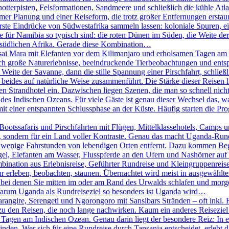
chotterpisten, Felsformationen, Sandmeere und schließlich die kühle A
er Planung und einer Reiseform, die trotz großer Entfernungen erstaunl
erste Eindrücke von Südwestafrika sammeln lassen: koloniale Spuren, 
ie für Namibia so typisch sind: die roten Dünen im Süden, die Weite 
m südlichen Afrika. Gerade diese Kombination…
ai Mara mit Elefanten vor dem Kilimanjaro und erholsamen Tagen am I
sich große Naturerlebnisse, beeindruckende Tierbeobachtungen und e
 Weite der Savanne, dann die stille Spannung einer Pirschfahrt, schlie
beides auf natürliche Weise zusammenführt. Die Stärke dieser Reisen lieg
 Strandhotel ein. Dazwischen liegen Szenen, die man so schnell nicht 
des Indischen Ozeans. Für viele Gäste ist genau dieser Wechsel das, w
it einer entspannten Schlussphase an der Küste. Häufig starten die P
otssafaris und Pirschfahrten mit Flügen, Mittelklassehotels, Camps un
ht, sondern für ein Land voller Kontraste. Genau das macht Uganda-Run
 wenige Fahrstunden von lebendigen Orten entfernt. Dazu kommen Begeg
el, Elefanten am Wasser, Flusspferde an den Ufern und Nashörner auf e
bination aus Erlebnisreise, Geführter Rundreise und Kleingruppenreise
ur erleben, beobachten, staunen. Übernachtet wird meist in ausgewählt
, bei denen Sie mitten im oder am Rand des Urwalds schlafen und mo
 Warum Uganda als Rundreiseziel so besonders ist Uganda wird…
rangire, Serengeti und Ngorongoro mit Sansibars Stränden – oft inkl. 
u den Reisen, die noch lange nachwirken. Kaum ein anderes Reiseziel 
agen am Indischen Ozean. Genau darin liegt der besondere Reiz: In ei
n. Wer sich für eine Rundreise durch Tansania entscheidet, erlebt das 