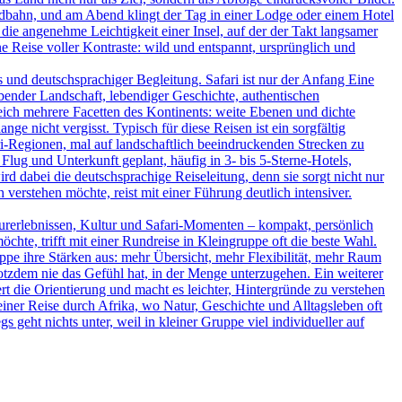
ildbahn, und am Abend klingt der Tag in einer Lodge oder einem Hotel
 die angenehme Leichtigkeit einer Insel, auf der der Takt langsamer
 Reise voller Kontraste: wild und entspannt, ursprünglich und
und deutschsprachiger Begleitung. Safari ist nur der Anfang Eine
bender Landschaft, lebendiger Geschichte, authentischen
leich mehrere Facetten des Kontinents: weite Ebenen und dichte
ge nicht vergisst. Typisch für diese Reisen ist ein sorgfältig
-Regionen, mal auf landschaftlich beeindruckenden Strecken zu
Flug und Unterkunft geplant, häufig in 3- bis 5-Sterne-Hotels,
d dabei die deutschsprachige Reiseleitung, denn sie sorgt nicht nur
verstehen möchte, reist mit einer Führung deutlich intensiver.
turerlebnissen, Kultur und Safari-Momenten – kompakt, persönlich
hte, trifft mit einer Rundreise in Kleingruppe oft die beste Wahl.
uppe ihre Stärken aus: mehr Übersicht, mehr Flexibilität, mehr Raum
rotzdem nie das Gefühl hat, in der Menge unterzugehen. Ein weiterer
ert die Orientierung und macht es leichter, Hintergründe zu verstehen
iner Reise durch Afrika, wo Natur, Geschichte und Alltagsleben oft
s geht nichts unter, weil in kleiner Gruppe viel individueller auf