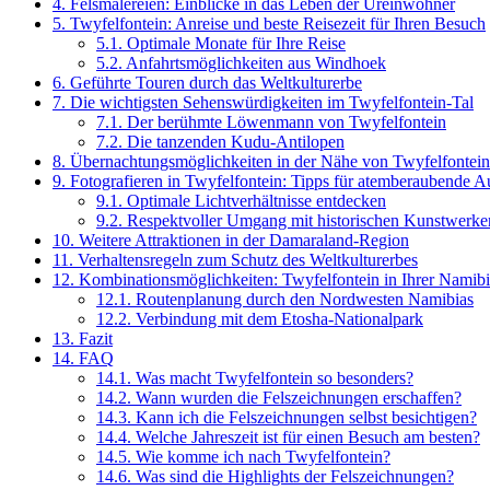
4.
Felsmalereien: Einblicke in das Leben der Ureinwohner
5.
Twyfelfontein: Anreise und beste Reisezeit für Ihren Besuch
5.1.
Optimale Monate für Ihre Reise
5.2.
Anfahrtsmöglichkeiten aus Windhoek
6.
Geführte Touren durch das Weltkulturerbe
7.
Die wichtigsten Sehenswürdigkeiten im Twyfelfontein-Tal
7.1.
Der berühmte Löwenmann von Twyfelfontein
7.2.
Die tanzenden Kudu-Antilopen
8.
Übernachtungsmöglichkeiten in der Nähe von Twyfelfontein
9.
Fotografieren in Twyfelfontein: Tipps für atemberaubende 
9.1.
Optimale Lichtverhältnisse entdecken
9.2.
Respektvoller Umgang mit historischen Kunstwerke
10.
Weitere Attraktionen in der Damaraland-Region
11.
Verhaltensregeln zum Schutz des Weltkulturerbes
12.
Kombinationsmöglichkeiten: Twyfelfontein in Ihrer Namib
12.1.
Routenplanung durch den Nordwesten Namibias
12.2.
Verbindung mit dem Etosha-Nationalpark
13.
Fazit
14.
FAQ
14.1.
Was macht Twyfelfontein so besonders?
14.2.
Wann wurden die Felszeichnungen erschaffen?
14.3.
Kann ich die Felszeichnungen selbst besichtigen?
14.4.
Welche Jahreszeit ist für einen Besuch am besten?
14.5.
Wie komme ich nach Twyfelfontein?
14.6.
Was sind die Highlights der Felszeichnungen?