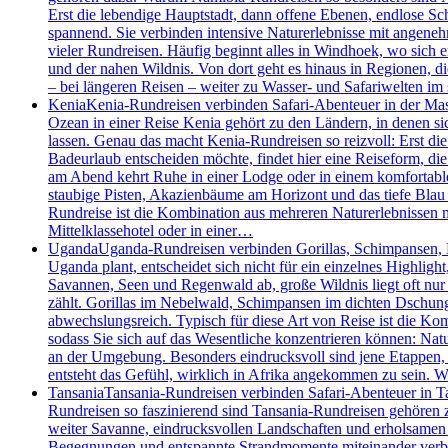
Erst die lebendige Hauptstadt, dann offene Ebenen, endlose S
spannend. Sie verbinden intensive Naturerlebnisse mit angenehm
vieler Rundreisen. Häufig beginnt alles in Windhoek, wo sich 
und der nahen Wildnis. Von dort geht es hinaus in Regionen, d
– bei längeren Reisen – weiter zu Wasser- und Safariwelten i
Kenia
Kenia-Rundreisen verbinden Safari-Abenteuer in der Mas
Ozean in einer Reise Kenia gehört zu den Ländern, in denen 
lassen. Genau das macht Kenia-Rundreisen so reizvoll: Erst die
Badeurlaub entscheiden möchte, findet hier eine Reiseform, die 
am Abend kehrt Ruhe in einer Lodge oder in einem komfortablen
staubige Pisten, Akazienbäume am Horizont und das tiefe Blau 
Rundreise ist die Kombination aus mehreren Naturerlebnissen m
Mittelklassehotel oder in einer…
Uganda
Uganda-Rundreisen verbinden Gorillas, Schimpansen, Bo
Uganda plant, entscheidet sich nicht für ein einzelnes Highlig
Savannen, Seen und Regenwald ab, große Wildnis liegt oft nur
zählt. Gorillas im Nebelwald, Schimpansen im dichten Dschung
abwechslungsreich. Typisch für diese Art von Reise ist die Kom
sodass Sie sich auf das Wesentliche konzentrieren können: Nat
an der Umgebung. Besonders eindrucksvoll sind jene Etappen
entsteht das Gefühl, wirklich in Afrika angekommen zu sein.
Tansania
Tansania-Rundreisen verbinden Safari-Abenteuer in Ta
Rundreisen so faszinierend sind Tansania-Rundreisen gehören z
weiter Savanne, eindrucksvollen Landschaften und erholsamen T
Begegnungen und entspannte Strandmomente miteinander verbinde