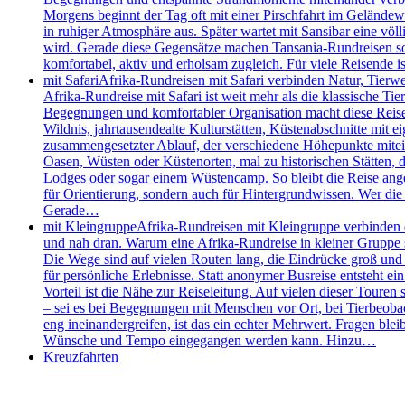
Morgens beginnt der Tag oft mit einer Pirschfahrt im Geländew
in ruhiger Atmosphäre aus. Später wartet mit Sansibar eine völl
wird. Gerade diese Gegensätze machen Tansania-Rundreisen so s
komfortabel, aktiv und erholsam zugleich. Für viele Reisende
mit Safari
Afrika-Rundreisen mit Safari verbinden Natur, Tierw
Afrika-Rundreise mit Safari ist weit mehr als die klassische 
Begegnungen und komfortabler Organisation macht diese Reisefo
Wildnis, jahrtausendealte Kulturstätten, Küstenabschnitte mit e
zusammengesetzter Ablauf, der verschiedene Höhepunkte mitei
Oasen, Wüsten oder Küstenorten, mal zu historischen Stätten, de
Lodges oder sogar einem Wüstencamp. So bleibt die Reise angen
für Orientierung, sondern auch für Hintergrundwissen. Wer die 
Gerade…
mit Kleingruppe
Afrika-Rundreisen mit Kleingruppe verbinden d
und nah dran. Warum eine Afrika-Rundreise in kleiner Gruppe so
Die Wege sind auf vielen Routen lang, die Eindrücke groß und d
für persönliche Erlebnisse. Statt anonymer Busreise entsteht e
Vorteil ist die Nähe zur Reiseleitung. Auf vielen dieser Touren 
– sei es bei Begegnungen mit Menschen vor Ort, bei Tierbeobac
eng ineinandergreifen, ist das ein echter Mehrwert. Fragen bleib
Wünsche und Tempo eingegangen werden kann. Hinzu…
Kreuzfahrten