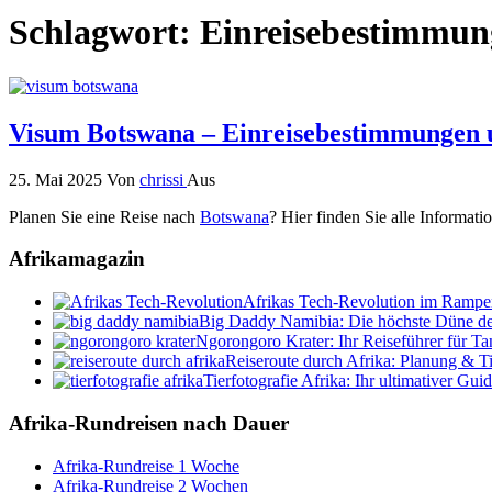
Schlagwort:
Einreisebestimmun
Visum Botswana – Einreisebestimmungen 
25. Mai 2025
Von
chrissi
Aus
Planen Sie eine Reise nach
Botswana
? Hier finden Sie alle Informa
Afrikamagazin
Afrikas Tech-Revolution im Rampenl
Big Daddy Namibia: Die höchste Düne de
Ngorongoro Krater: Ihr Reiseführer für Ta
Reiseroute durch Afrika: Planung & T
Tierfotografie Afrika: Ihr ultimativer Gui
Afrika-Rundreisen nach Dauer
Afrika-Rundreise 1 Woche
Afrika-Rundreise 2 Wochen