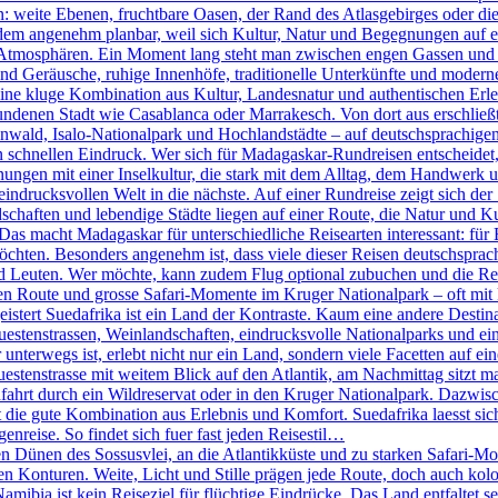
n: weite Ebenen, fruchtbare Oasen, der Rand des Atlasgebirges oder d
tzdem angenehm planbar, weil sich Kultur, Natur und Begegnungen auf e
ch Atmosphären. Ein Moment lang steht man zwischen engen Gassen und k
 Geräusche, ruhige Innenhöfe, traditionelle Unterkünfte und moderne 
ine kluge Kombination aus Kultur, Landesnatur und authentischen Erleb
ndenen Stadt wie Casablanca oder Marrakesch. Von dort aus erschlie
ld, Isalo-Nationalpark und Hochlandstädte – auf deutschsprachigen 
den schnellen Eindruck. Wer sich für Madagaskar-Rundreisen entscheidet
nungen mit einer Inselkultur, die stark mit dem Alltag, dem Handwerk 
eindrucksvollen Welt in die nächste. Auf einer Rundreise zeigt sich der
haften und lebendige Städte liegen auf einer Route, die Natur und Ku
 Das macht Madagaskar für unterschiedliche Reisearten interessant: für 
öchten. Besonders angenehm ist, dass viele dieser Reisen deutschsprachi
d Leuten. Wer möchte, kann zudem Flug optional zubuchen und die R
n Route und grosse Safari-Momente im Kruger Nationalpark – oft mit k
tert Suedafrika ist ein Land der Kontraste. Kaum eine andere Destinati
stenstrassen, Weinlandschaften, eindrucksvolle Nationalparks und eine
terwegs ist, erlebt nicht nur ein Land, sondern viele Facetten auf eine
nstrasse mit weitem Blick auf den Atlantik, am Nachmittag sitzt man 
fahrt durch ein Wildreservat oder in den Kruger Nationalpark. Dazwis
die gute Kombination aus Erlebnis und Komfort. Suedafrika laesst sich 
genreise. So findet sich fuer fast jeden Reisestil…
Dünen des Sossusvlei, an die Atlantikküste und zu starken Safari-Mom
ren Konturen. Weite, Licht und Stille prägen jede Route, doch auch kol
bia ist kein Reiseziel für flüchtige Eindrücke. Das Land entfaltet se