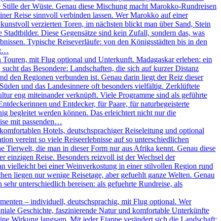
ie Stille der Wüste. Genau diese Mischung macht Marokko-Rundreisen
iner Reise sinnvoll verbinden lassen. Wer Marokko auf einer
unstvoll verzierten Toren, im nächsten blickt man über Sand, Stein
Stadtbilder. Diese Gegensätze sind kein Zufall, sondern das, was
nissen. Typische Reiseverläufe: von den Königsstädten bis in den
ßt…
Touren, mit Flug optional und Unterkunft. Madagaskar erleben: ein
, sucht das Besondere: Landschaften, die sich auf kurzer Distanz
und den Regionen verbunden ist. Genau darin liegt der Reiz dieser
 Süden und das Landesinnere oft besonders vielfältig. Zerklüftete
ltur eng miteinander verknüpft. Viele Programme sind als geführte
Entdeckerinnen und Entdecker, für Paare, für naturbegeisterte
g begleitet werden können. Das erleichtert nicht nur die
eise mit passenden…
omfortablen Hotels, deutschsprachiger Reiseleitung und optional
on vereint so viele Reiseerlebnisse auf so unterschiedlichen
 Tierwelt, die man in dieser Form nur aus Afrika kennt. Genau diese
r einzigen Reise. Besonders reizvoll ist der Wechsel der
vielleicht bei einer Weinverkostung in einer stilvollen Region rund
chen liegen nur wenige Reisetage, aber gefuehlt ganze Welten. Genau
sehr unterschiedlich bereisen: als gefuehrte Rundreise, als
enten – individuell, deutschsprachig, mit Flug optional. Wer
oniale Geschichte, faszinierende Natur und komfortable Unterkünfte
ine Wirkung langsam. Mit jeder Etappe verändert sich die Landschaft: