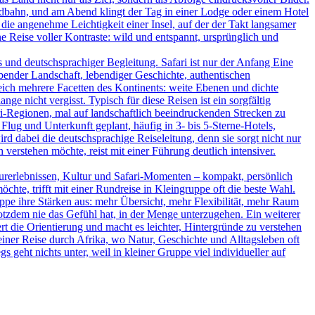
ildbahn, und am Abend klingt der Tag in einer Lodge oder einem Hotel
 die angenehme Leichtigkeit einer Insel, auf der der Takt langsamer
 Reise voller Kontraste: wild und entspannt, ursprünglich und
und deutschsprachiger Begleitung. Safari ist nur der Anfang Eine
bender Landschaft, lebendiger Geschichte, authentischen
leich mehrere Facetten des Kontinents: weite Ebenen und dichte
ge nicht vergisst. Typisch für diese Reisen ist ein sorgfältig
-Regionen, mal auf landschaftlich beeindruckenden Strecken zu
Flug und Unterkunft geplant, häufig in 3- bis 5-Sterne-Hotels,
d dabei die deutschsprachige Reiseleitung, denn sie sorgt nicht nur
verstehen möchte, reist mit einer Führung deutlich intensiver.
turerlebnissen, Kultur und Safari-Momenten – kompakt, persönlich
hte, trifft mit einer Rundreise in Kleingruppe oft die beste Wahl.
uppe ihre Stärken aus: mehr Übersicht, mehr Flexibilität, mehr Raum
rotzdem nie das Gefühl hat, in der Menge unterzugehen. Ein weiterer
ert die Orientierung und macht es leichter, Hintergründe zu verstehen
iner Reise durch Afrika, wo Natur, Geschichte und Alltagsleben oft
s geht nichts unter, weil in kleiner Gruppe viel individueller auf