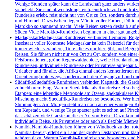
Wenige Stunden später kann die Landschaft ganz anders wirke
so beliebt. Sie sind abwechslungsreich, eindrucksvoll und tro
Rundreise erlebt, reist nicht nur von Ort zu Ort, sondern dur
und Himmel. Dazwischen liegen Märkte voller Farben, Düfte und
Marokko so spannend macht. Viele Reisen setzen deshalb auf e
Süden Viele Marokko-Rundreisen beginnen in einer gut angebu
Madagaskar
Madagaskar-Rundreisen verbinden Lemuren, Regenwa
Inselstaat voller Kontraste Madagaskar ist kein Reiseziel für 
immer wieder verändern, Tiere, die es nur hier gibt, und Begeg
Reisen. Sie führen nicht nur von Ort zu Ort, sondern von einer 
Felsformationen, grüne Regenwaldgebiete, weite Hochlandlandsc
Rundreisen, individuelle Rundreise oder Privatreise aufgebaut.
Urlauber und für alle, die Afrika einmal anders kennenlernen m
Orientierung unterwegs, sondern auch den Zugang zu Land un
Südafrika
Suedafrika-Rundreisen verbinden Kapstadt, die Garde
zubuchbarem Flug. Warum Suedafrika als Rundreiseziel so begeis
Etappen: eine lebendige Metropole am Ozean, spektakulaere Kue
Mischung macht Suedafrika-Rundreisen so besonders. Wer hier un
Stimmungen. Am Morgen steht man noch an einer windigen Kueste
um Kapstadt, und wenige Tage spaeter geht es schon auf Pirsch
das schätzen viele Gaeste an dieser Art von Reise. Dazu kommt 
individuelle Reise, als Privatreise oder auch als flexible Mietwa
Namibia
Namibia-Rundreisen führen von Windhoek zu den roten 
Namibia bereist, erlebt ein Land der großen Distanzen und kla
gehören dazu. Warum Namibia-Rundreisen so besonders sind Nami