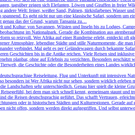
agen, tagsüber zeigen sich Elefanten, Löwen und Giraffen in freier W
ig andere Welt: feiner, weißer Sand, Palmen, türkisfarbenes Wasser und
pannend. Es geht nicht nur um eine klassische Safari, sondern um eine
 ist genau das der Grund, warum Tansania zu…
elt und Kultur: von Savannen, Wüsten und Inseln bis zu Lodges, Camps 
Tierbeobachtung im Nationalpark. Gerade die Kombination aus atemberau
rm so reizvoll. Wer Afrika auf einer Rundreise erlebt, entdeckt oft g
igener Atmosphäre, lebendige Städte und stille Naturmomente, die man lan
nander verbindet. Mal geht es per Geländewagen durch bekannte Safari
ren Geschichten bis in die Antike reichen. Viele Reisen sind inklusive 
ehm planbar, ohne auf Erlebnis zu verzichten. Besonders geschätzt wir
Tierwelt, die Geschichte oder die Besonderheiten eines Landes wirklich 
eutschsprachige Reiseleitung, Flug und Unterkunft mit intensiven Na
 besonders ist Wer Afrika nicht nur sehen, sondern wirklich erleben möc
ie Landschaften sehr unterschiedlich. Genau hier spielt die kleine Gr
in Reisegefühl, bei dem man sich schnell kennt, gemeinsam staunt und t
sind die Reisen deutschsprachig geführt. Das schafft Vertrauen, erleicht
htungen oder in historischen Städten und Kulturregionen. Gerade auf e
en nicht offen, sondern werden direkt aufgegriffen. Und selbst unterweg