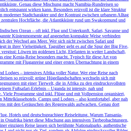
tlantikküste. Genau diese Mischung macht Namibia-Rundreisen so
ich entspannt wirken kann. Besonders reizvoll ist die klare Struktur
ein moderner Stadtcharakter und der Kontrast zwischen urbanem Alltag
der zentralen Hochfläche, die Atlantikküste rund um Swakopmund und
ndischen Ozean – oft inkl. Flug und Unterkunft. Safari, Savanne und
ntspannte Küstenmomente auf angenehm kompakte Weise verbinden
ßlich der Wechsel ans Meer. Wer sich nicht zwischen Safari und
t in ihrer Vielseitigkeit. Tagsüber geht es auf die Spur der Big Five,
vergisst: Löwen im goldenen Licht, Elefanten in weiter Landschaft,
as eine Kenia-Reise besonders macht. Typisch für diese Art von
rogramme mit Fluganreise und einer ersten Übernachtung in einem
d Lodges – intensives Afrika voller Natur. Wer eine Reise nach
dreisen so reizvoll: grüne Hügellandschaften wechseln sich mit
nungen mit einer Tierwelt, die in Afrika zu den eindrucksvollsten
inem Fußsafari-Erlebnis – Uganda ist intensiv, nah und
. Viele Programme sind inkl. Flüge und mit Vollpension organisiert,
en Mittelklassehotels, Camps und Lodges – also komfortabel, aber nah
rgens mit den Geräuschen des Regenwalds aufwachen. Genau dort
Flug, Hotels und deutschsprachiger Reiseleitung. Warum Tansania-
in Ostafrika bietet diese Mischung aus intensiven Tierbeobachtungen,
ner einzigen Reise lassen sich berühmte Nationalparks, authentische
Land nicht nur als Ziel, sondern als Abfolge eindrucksvoller Bilder.