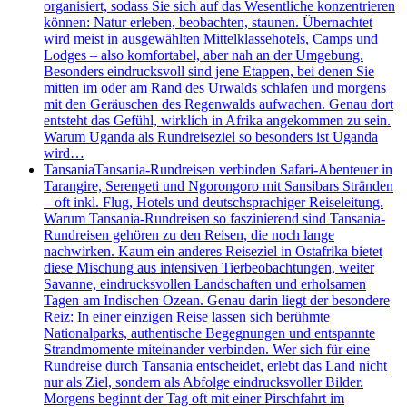
organisiert, sodass Sie sich auf das Wesentliche konzentrieren
können: Natur erleben, beobachten, staunen. Übernachtet
wird meist in ausgewählten Mittelklassehotels, Camps und
Lodges – also komfortabel, aber nah an der Umgebung.
Besonders eindrucksvoll sind jene Etappen, bei denen Sie
mitten im oder am Rand des Urwalds schlafen und morgens
mit den Geräuschen des Regenwalds aufwachen. Genau dort
entsteht das Gefühl, wirklich in Afrika angekommen zu sein.
Warum Uganda als Rundreiseziel so besonders ist Uganda
wird…
Tansania
Tansania-Rundreisen verbinden Safari-Abenteuer in
Tarangire, Serengeti und Ngorongoro mit Sansibars Stränden
– oft inkl. Flug, Hotels und deutschsprachiger Reiseleitung.
Warum Tansania-Rundreisen so faszinierend sind Tansania-
Rundreisen gehören zu den Reisen, die noch lange
nachwirken. Kaum ein anderes Reiseziel in Ostafrika bietet
diese Mischung aus intensiven Tierbeobachtungen, weiter
Savanne, eindrucksvollen Landschaften und erholsamen
Tagen am Indischen Ozean. Genau darin liegt der besondere
Reiz: In einer einzigen Reise lassen sich berühmte
Nationalparks, authentische Begegnungen und entspannte
Strandmomente miteinander verbinden. Wer sich für eine
Rundreise durch Tansania entscheidet, erlebt das Land nicht
nur als Ziel, sondern als Abfolge eindrucksvoller Bilder.
Morgens beginnt der Tag oft mit einer Pirschfahrt im