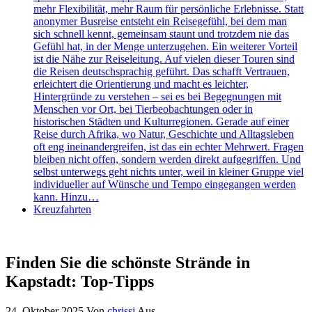
mehr Flexibilität, mehr Raum für persönliche Erlebnisse. Statt
anonymer Busreise entsteht ein Reisegefühl, bei dem man
sich schnell kennt, gemeinsam staunt und trotzdem nie das
Gefühl hat, in der Menge unterzugehen. Ein weiterer Vorteil
ist die Nähe zur Reiseleitung. Auf vielen dieser Touren sind
die Reisen deutschsprachig geführt. Das schafft Vertrauen,
erleichtert die Orientierung und macht es leichter,
Hintergründe zu verstehen – sei es bei Begegnungen mit
Menschen vor Ort, bei Tierbeobachtungen oder in
historischen Städten und Kulturregionen. Gerade auf einer
Reise durch Afrika, wo Natur, Geschichte und Alltagsleben
oft eng ineinandergreifen, ist das ein echter Mehrwert. Fragen
bleiben nicht offen, sondern werden direkt aufgegriffen. Und
selbst unterwegs geht nichts unter, weil in kleiner Gruppe viel
individueller auf Wünsche und Tempo eingegangen werden
kann. Hinzu…
Kreuzfahrten
Finden Sie die schönste Strände in
Kapstadt: Top-Tipps
24. Oktober 2025
Von
chrissi
Aus