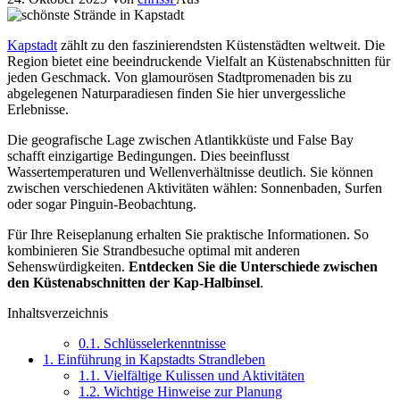
Kapstadt
zählt zu den faszinierendsten Küstenstädten weltweit. Die
Region bietet eine beeindruckende Vielfalt an Küstenabschnitten für
jeden Geschmack. Von glamourösen Stadtpromenaden bis zu
abgelegenen Naturparadiesen finden Sie hier unvergessliche
Erlebnisse.
Die geografische Lage zwischen Atlantikküste und False Bay
schafft einzigartige Bedingungen. Dies beeinflusst
Wassertemperaturen und Wellenverhältnisse deutlich. Sie können
zwischen verschiedenen Aktivitäten wählen: Sonnenbaden, Surfen
oder sogar Pinguin-Beobachtung.
Für Ihre Reiseplanung erhalten Sie praktische Informationen. So
kombinieren Sie Strandbesuche optimal mit anderen
Sehenswürdigkeiten.
Entdecken Sie die Unterschiede zwischen
den Küstenabschnitten der Kap-Halbinsel
.
Inhaltsverzeichnis
0.1.
Schlüsselerkenntnisse
1.
Einführung in Kapstadts Strandleben
1.1.
Vielfältige Kulissen und Aktivitäten
1.2.
Wichtige Hinweise zur Planung