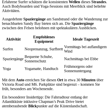
Erfahrene Surfer schätzen die konsistenten
Wellen
dieses
Strandes
.
Auch Bodyboarden und Yoga-Sessions mit Meerblick sind beliebte
Aktivitäten.
Ausgedehnte
Spaziergänge
am Sandstrand oder die Wanderung zur
benachbarten Sandy Bay bieten sich an. Die
Spaziergänge
zwischen den Felsen belohnen mit spektakulären Ausblicken.
Empfohlenes
Aktivität
Ideale Tageszeit
Equipment
Vormittags bei auflandigem
Surfen
Neoprenanzug, Surfbrett
Wind
Bequeme Schuhe,
Spaziergänge
Nachmittags bei Ebbe
Sonnenschutz
Frühmorgens oder
Yoga
Yogamatte, Handtuch
Sonnenuntergang
Mit dem
Auto
erreichen Sie diesen
Ort
in etwa 30
Minuten
über
Victoria Road und M6. Parkplätze sind begrenzt – kommen Sie
früh, besonders am Wochenende.
Ein besonderer Insidertipp: Die Fahrradtour entlang der
Atlantikküste inklusive Chapman’s Peak Drive bietet
atemberaubende
Blick
punkte auf die Küstenlandschaft.