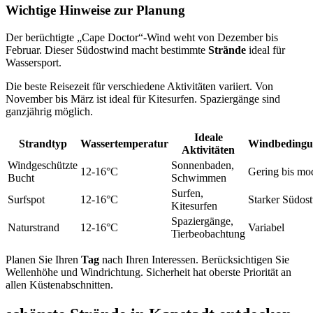
Wichtige Hinweise zur Planung
Der berüchtigte „Cape Doctor“-Wind weht von Dezember bis
Februar. Dieser Südostwind macht bestimmte
Strände
ideal für
Wassersport.
Die beste Reisezeit für verschiedene Aktivitäten variiert. Von
November bis März ist ideal für Kitesurfen. Spaziergänge sind
ganzjährig möglich.
Ideale
Strandtyp
Wassertemperatur
Windbedingu
Aktivitäten
Windgeschützte
Sonnenbaden,
12-16°C
Gering bis mo
Bucht
Schwimmen
Surfen,
Surfspot
12-16°C
Starker Südos
Kitesurfen
Spaziergänge,
Naturstrand
12-16°C
Variabel
Tierbeobachtung
Planen Sie Ihren
Tag
nach Ihren Interessen. Berücksichtigen Sie
Wellenhöhe und Windrichtung. Sicherheit hat oberste Priorität an
allen Küstenabschnitten.