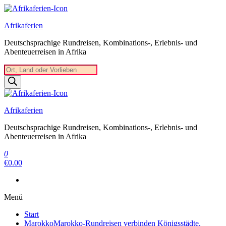
Zum
Inhalt
Afrikaferien
springen
Deutschsprachige Rundreisen, Kombinations-, Erlebnis- und
Abenteuerreisen in Afrika
Products
search
Afrikaferien
Deutschsprachige Rundreisen, Kombinations-, Erlebnis- und
Abenteuerreisen in Afrika
0
€0.00
Menü
Start
Marokko
Marokko-Rundreisen verbinden Königsstädte,