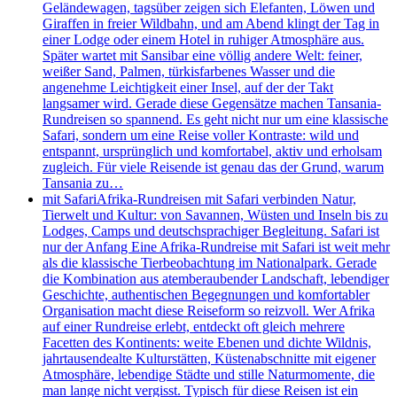
Geländewagen, tagsüber zeigen sich Elefanten, Löwen und
Giraffen in freier Wildbahn, und am Abend klingt der Tag in
einer Lodge oder einem Hotel in ruhiger Atmosphäre aus.
Später wartet mit Sansibar eine völlig andere Welt: feiner,
weißer Sand, Palmen, türkisfarbenes Wasser und die
angenehme Leichtigkeit einer Insel, auf der der Takt
langsamer wird. Gerade diese Gegensätze machen Tansania-
Rundreisen so spannend. Es geht nicht nur um eine klassische
Safari, sondern um eine Reise voller Kontraste: wild und
entspannt, ursprünglich und komfortabel, aktiv und erholsam
zugleich. Für viele Reisende ist genau das der Grund, warum
Tansania zu…
mit Safari
Afrika-Rundreisen mit Safari verbinden Natur,
Tierwelt und Kultur: von Savannen, Wüsten und Inseln bis zu
Lodges, Camps und deutschsprachiger Begleitung. Safari ist
nur der Anfang Eine Afrika-Rundreise mit Safari ist weit mehr
als die klassische Tierbeobachtung im Nationalpark. Gerade
die Kombination aus atemberaubender Landschaft, lebendiger
Geschichte, authentischen Begegnungen und komfortabler
Organisation macht diese Reiseform so reizvoll. Wer Afrika
auf einer Rundreise erlebt, entdeckt oft gleich mehrere
Facetten des Kontinents: weite Ebenen und dichte Wildnis,
jahrtausendealte Kulturstätten, Küstenabschnitte mit eigener
Atmosphäre, lebendige Städte und stille Naturmomente, die
man lange nicht vergisst. Typisch für diese Reisen ist ein