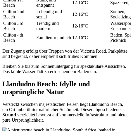
12-16°C
Spazieren,
Beach
entspannt
Clifton 2nd
Lebendig und
Sonnen,
12-16°C
Beach
sozial
Socializing
Clifton 3rd
Trendig und
Wasserspor
12-16°C
Beach
modern
Entspanne
Clifton 4th
Baden, Spi
Familienfreundlich
12-16°C
Beach
Picknick
Der Zugang erfolgt über Treppen von der Victoria Road. Parkplätze
sind begrenzt, daher empfiehlt sich frühes Kommen.
Bleiben Sie bis zum Sonnenuntergang für spektakuläre Aussichten.
Das kühle Wasser lädt zu erfrischendem Baden ein.
Llandudno Beach: Idylle und
ursprüngliche Natur
Versteckt zwischen majestätischen Felsen liegt Llandudno Beach,
ein Ort unberührter natürlicher Schönheit. Dieser abgeschiedene
Strand
verzichtet bewusst auf kommerzielle Infrastruktur und bietet
pure Ursprünglichkeit.