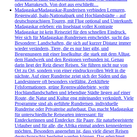
oder Marrakesch. Von dort aus erschließt…
Madagaskar
Madagaskar-Rundreisen verbinden Lemuren,
Regenwald, Isalo-Nationalpark und Hochlandstädte – auf
deutschsprachigen Touren, mit Flug optional und Unterkunft.
Madagaskar erleben: ein Inselstaat voller Kontraste
Madagaskar ist kein Reiseziel für den schnellen Eindruck.
Wer sich für Madagaskar-Rundreisen entscheidet, sucht das
Besondere: Landschaften, die sich auf kurzer Distanz immer
wieder verändern, Tiere, die es nur hier gibt, und
Begegnungen mit einer Inselkultur, die stark mit dem Alltag,
dem Handwerk und den Regionen verbunden ist. Genau
darin liegt der Reiz dieser Reisen. Sie führen nicht nur von
Ort zu Ort, sondern von einer eindrucksvollen Welt in die
nächste. Auf einer Rundreise zeigt sich der Süden und das
Landesinnere oft besonders vielfältig. Zerklüftete
Felsformationen, grüne Regenwaldgebiete, weite
Hochlandlandschaften und lebendige Städte liegen auf einer
Route, die Natur und Kultur eng miteinander verknüpft. Viele
Programme sind als geführte Rundreisen, individuelle
Rundreise oder Privatreise aufgebaut. Das macht Madagaskar
für unterschiedliche Reisearten interessant: für
Entdeckerinnen und Entdecker, für Paare, für naturbegeisterte
Urlauber und für alle, die Afrika einmal anders kennenlernen
möchten. Besonders angenehm ist, dass viele dieser Reisen
deutschsprachig begleitet werden können. Das erleichtert