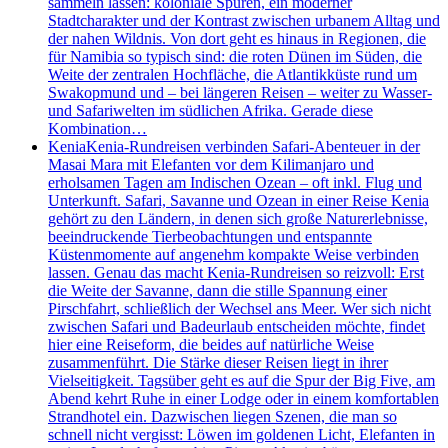
sammeln lassen: koloniale Spuren, ein moderner
Stadtcharakter und der Kontrast zwischen urbanem Alltag und
der nahen Wildnis. Von dort geht es hinaus in Regionen, die
für Namibia so typisch sind: die roten Dünen im Süden, die
Weite der zentralen Hochfläche, die Atlantikküste rund um
Swakopmund und – bei längeren Reisen – weiter zu Wasser-
und Safariwelten im südlichen Afrika. Gerade diese
Kombination…
Kenia
Kenia-Rundreisen verbinden Safari-Abenteuer in der
Masai Mara mit Elefanten vor dem Kilimanjaro und
erholsamen Tagen am Indischen Ozean – oft inkl. Flug und
Unterkunft. Safari, Savanne und Ozean in einer Reise Kenia
gehört zu den Ländern, in denen sich große Naturerlebnisse,
beeindruckende Tierbeobachtungen und entspannte
Küstenmomente auf angenehm kompakte Weise verbinden
lassen. Genau das macht Kenia-Rundreisen so reizvoll: Erst
die Weite der Savanne, dann die stille Spannung einer
Pirschfahrt, schließlich der Wechsel ans Meer. Wer sich nicht
zwischen Safari und Badeurlaub entscheiden möchte, findet
hier eine Reiseform, die beides auf natürliche Weise
zusammenführt. Die Stärke dieser Reisen liegt in ihrer
Vielseitigkeit. Tagsüber geht es auf die Spur der Big Five, am
Abend kehrt Ruhe in einer Lodge oder in einem komfortablen
Strandhotel ein. Dazwischen liegen Szenen, die man so
schnell nicht vergisst: Löwen im goldenen Licht, Elefanten in