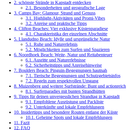
2.
schönste Strände in Kapstadt entdecken
2.1.
Besonderheiten und geografische Lage
3.
Camps Bay: Glamour, Strand und Genuss
3.1.
Highlight-Aktivitäten und Promi-Vibes
3.2.
Anreise und praktische Tipps
4.
Clifton Beaches: Vier exklusive Küstenparadiese
4.1.
Charakteristika der einzelnen Abschnitte
5.
Llandudno Beach: Idylle und ursprüngliche Natur
5.1.
Ruhe und Naturerlebnis
5.2.
Möglichkeiten zum Surfen und Spazieren
6.
Noordhoek Beach: Weite, Natur und Reitabenteuer
6.1.
Ausritte und Naturerlebnisse
6.2.
Sicherheitstipps und Anreisehinweise
7.
Boulders Beach: Pinguin-Begegnungen hautnah
7.1.
Tierische Begegnungen und Schutzgebietsinfos
7.2.
Regeln zum respektvollen Umgang
8.
Muizenberg und weitere Surfstrände: Bunt und actionreich
8.1.
Surferparadies mit bunten Strandhütten
9.
Tipps für deinen unvergesslichen Strandtag in Kapstadt
9.1.
Empfohlene Ausrüstung und Packliste
9.2.
Unterkünfte und lokale Empfehlungen
10.
Insidertipps und besondere Routen entlang der Küste
10.1.
Geheime Spots und lokale Empfehlungen
11.
Fazit
12.
FAQ