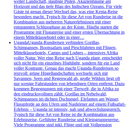
weiter Landschaft, staubige Pisten, Akazienbäume am
Horizont und das tiefe Blau des Indischen Ozeans. Für viele
Gäste ist genau dieser Wechsel das, was eine Kenia-Reise
besonders macht. Typisch für diese Art von Rundreise ist die
Kombination aus mehreren Naturerlebnissen mit einer
entspannten Schlussphase an der Küste. Häufig starten die
Programme mit Fluganreise und einer ersten Übernachtung in
einem Mittelklassehotel oder in einer…
Uganda
Uganda-Rundreisen verbinden Gorillas,
Schimpansen, Bootssafaris und Pirschfahrten mit Flügen,
Mittelklassehotels, Camps und Lodges – intensives Afrika
voller Natur. Wer eine Reise nach Uganda plant, entscheidet
sich nicht für ein einzelnes Highlight, sondern für ein Land
voller Kontraste. Genau das macht Uganda-Rundreisen so
reizvoll: grüne Hügellandschaften wechseln sich mit
Savannen, Seen und Regenwald ab, große Wildnis liegt oft
nur wenige Fahrstunden von lebendigen Orten entfernt. Dazu
kommen Begegnungen mit einer Tierwelt, die in Afrika zu
den eindrucksvollsten zählt. Gorillas im Nebelwald,
Schimpansen im dichten Dschungel, Elefanten am Wasser,
Flusspferde an den Ufern und Nashörner auf einem Fußsafari-
Erlebnis – Uganda ist intensiv, nah und abwechslungsreich.
Typisch für diese Art von Reise ist die Kombination aus
Erlebnisreise, Geführter Rundreise und Kleingruppenreise.
Viele Programme sind inkl. Flüge und mit Vollpension