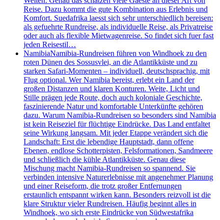
Welten. Genau das schätzen viele Gaeste an dieser Art von
Reise. Dazu kommt die gute Kombination aus Erlebnis und
Komfort. Suedafrika laesst sich sehr unterschiedlich bereisen:
als gefuehrte Rundreise, als individuelle Reise, als Privatreise
oder auch als flexible Mietwagenreise. So findet sich fuer fast
jeden Reisestil…
Namibia
Namibia-Rundreisen führen von Windhoek zu den
roten Dünen des Sossusvlei, an die Atlantikküste und zu
starken Safari-Momenten – individuell, deutschsprachig, mit
Flug optional. Wer Namibia bereist, erlebt ein Land der
großen Distanzen und klaren Konturen. Weite, Licht und
Stille prägen jede Route, doch auch koloniale Geschichte,
faszinierende Natur und komfortable Unterkünfte gehören
dazu. Warum Namibia-Rundreisen so besonders sind Namibia
ist kein Reiseziel für flüchtige Eindrücke. Das Land entfaltet
seine Wirkung langsam. Mit jeder Etappe verändert sich die
Landschaft: Erst die lebendige Hauptstadt, dann offene
Ebenen, endlose Schotterpisten, Felsformationen, Sandmeere
und schließlich die kühle Atlantikküste. Genau diese
Mischung macht Namibia-Rundreisen so spannend. Sie
verbinden intensive Naturerlebnisse mit angenehmer Planung
und einer Reiseform, die trotz großer Entfernungen
erstaunlich entspannt wirken kann. Besonders reizvoll ist die
klare Struktur vieler Rundreisen. Häufig beginnt alles in
Windhoek, wo sich erste Eindrücke von Südwestafrika