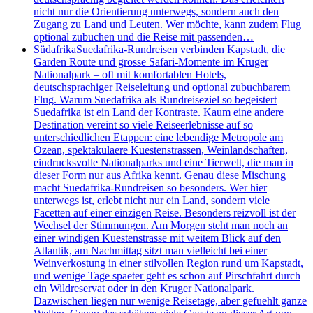
nicht nur die Orientierung unterwegs, sondern auch den
Zugang zu Land und Leuten. Wer möchte, kann zudem Flug
optional zubuchen und die Reise mit passenden…
Südafrika
Suedafrika-Rundreisen verbinden Kapstadt, die
Garden Route und grosse Safari-Momente im Kruger
Nationalpark – oft mit komfortablen Hotels,
deutschsprachiger Reiseleitung und optional zubuchbarem
Flug. Warum Suedafrika als Rundreiseziel so begeistert
Suedafrika ist ein Land der Kontraste. Kaum eine andere
Destination vereint so viele Reiseerlebnisse auf so
unterschiedlichen Etappen: eine lebendige Metropole am
Ozean, spektakulaere Kuestenstrassen, Weinlandschaften,
eindrucksvolle Nationalparks und eine Tierwelt, die man in
dieser Form nur aus Afrika kennt. Genau diese Mischung
macht Suedafrika-Rundreisen so besonders. Wer hier
unterwegs ist, erlebt nicht nur ein Land, sondern viele
Facetten auf einer einzigen Reise. Besonders reizvoll ist der
Wechsel der Stimmungen. Am Morgen steht man noch an
einer windigen Kuestenstrasse mit weitem Blick auf den
Atlantik, am Nachmittag sitzt man vielleicht bei einer
Weinverkostung in einer stilvollen Region rund um Kapstadt,
und wenige Tage spaeter geht es schon auf Pirschfahrt durch
ein Wildreservat oder in den Kruger Nationalpark.
Dazwischen liegen nur wenige Reisetage, aber gefuehlt ganze