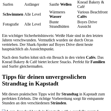
Knead Bakery &
Surfen
Anfänger
Sanfte
Wellen
Café
Wärmeres
Various Beachfront
Schwimmen
Alle Level
Wasser
Cafés
Bunte
Boyes Drive
Fotografie
Alle Level
Strandhütten
Aussicht
Ein wichtiger Sicherheitshinweis: Weiße Haie sind in den letzten
Jahren verschwunden. Vermutlich wurden sie durch Orcas
vertrieben. Der Shark-Spotter auf Boyes Drive dient heute
hauptsächlich als Aussichtspunkt.
Nach dem Surfen lohnt sich ein Besuch in den vielen
Cafés
. Das
Knead Bakery & Café bietet leckere Snacks. Perfekt für
Familien
und Surfer gleichermaßen.
Tipps für deinen unvergesslichen
Strandtag in Kapstadt
Mit diesen praktischen Tipps wird Ihr
Strandtag
in Kapstadt zum
perfekten Erlebnis. Die richtige Vorbereitung sorgt für entspannte
Stunden an den verschiedenen
Stränden
.