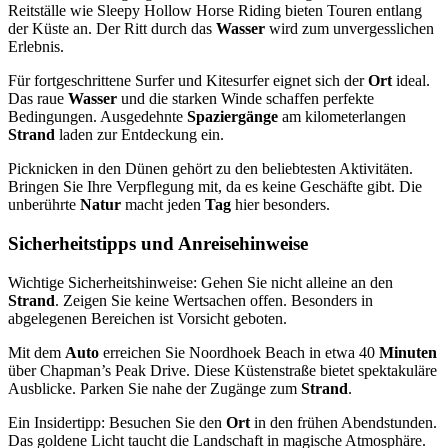
Reitställe wie Sleepy Hollow Horse Riding bieten Touren entlang
der Küste an. Der Ritt durch das
Wasser
wird zum unvergesslichen
Erlebnis.
Für fortgeschrittene Surfer und Kitesurfer eignet sich der
Ort
ideal.
Das raue
Wasser
und die starken Winde schaffen perfekte
Bedingungen. Ausgedehnte
Spaziergänge
am kilometerlangen
Strand
laden zur Entdeckung ein.
Picknicken in den Dünen gehört zu den beliebtesten Aktivitäten.
Bringen Sie Ihre Verpflegung mit, da es keine Geschäfte gibt. Die
unberührte
Natur
macht jeden
Tag
hier besonders.
Sicherheitstipps und Anreisehinweise
Wichtige Sicherheitshinweise: Gehen Sie nicht alleine an den
Strand
. Zeigen Sie keine Wertsachen offen. Besonders in
abgelegenen Bereichen ist Vorsicht geboten.
Mit dem
Auto
erreichen Sie Noordhoek Beach in etwa 40
Minuten
über Chapman’s Peak Drive. Diese Küstenstraße bietet spektakuläre
Ausblicke. Parken Sie nahe der Zugänge zum
Strand
.
Ein Insidertipp: Besuchen Sie den
Ort
in den frühen Abendstunden.
Das goldene Licht taucht die Landschaft in magische Atmosphäre.