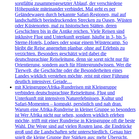
sorgfältig zusammengesetzter Ablauf, der verschiedene
Höhepunkte miteinander verbindet. Mal geht es per
Geländewagen durch bekannte Safari-Regionen, mal auf
landschaftlich beeindruckenden Strecken zu Oasen, Wüsten
oder Küstenorten, mal zu historischen Stätten, deren
Geschichten bis in die Antike reichen. Viele Reisen sind
inklusive Flug und Unterkunft geplant, häufig in 3- bis 5-
Sterne-Hotels, Lodges oder sogar einem Wüstencamp. So
bleibt die Reise angenehm planbar, ohne auf Erlebnis zu
verzichten. Besonders geschätzt wird dabei die
deutschsprachige Reiseleitung, denn sie sorgt nicht nur für
Orientierung, sondern auch für Hintergrundwissen. Wer die
Tierwelt, die Geschichte oder die Besonderheiten eines
Landes wirklich verstehen möchte, reist mit einer Führung
deutlich intensiver. Gerade…
mit Kleingruppe
Afrika-Rundreisen mit Kleingruppe
verbinden deutschsprachige Reiseleitung, Flug und
Unterkunft mit intensiven Naturerlebnissen, Kultur und
Safari-Momenten – kompakt, persönlich und nah dran.
Warum eine Afrika-Rundreise in kleiner Gruppe so besonders
ist Wer Afrika nicht nur sehen, sondern wirklich erleben
möchte, trifft mit einer Rundreise in Kleingruppe oft die beste
Wahl. Die Wege sind auf vielen Routen lang, die Eindrücke
groß und die Landschaften sehr unterschiedlich. Genau hier
spielt die kleine Gruppe ihre Stärken aus: mehr Übersicht,