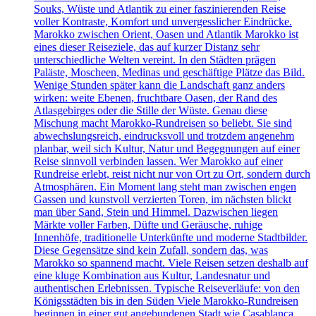
Souks, Wüste und Atlantik zu einer faszinierenden Reise
voller Kontraste, Komfort und unvergesslicher Eindrücke.
Marokko zwischen Orient, Oasen und Atlantik Marokko ist
eines dieser Reiseziele, das auf kurzer Distanz sehr
unterschiedliche Welten vereint. In den Städten prägen
Paläste, Moscheen, Medinas und geschäftige Plätze das Bild.
Wenige Stunden später kann die Landschaft ganz anders
wirken: weite Ebenen, fruchtbare Oasen, der Rand des
Atlasgebirges oder die Stille der Wüste. Genau diese
Mischung macht Marokko-Rundreisen so beliebt. Sie sind
abwechslungsreich, eindrucksvoll und trotzdem angenehm
planbar, weil sich Kultur, Natur und Begegnungen auf einer
Reise sinnvoll verbinden lassen. Wer Marokko auf einer
Rundreise erlebt, reist nicht nur von Ort zu Ort, sondern durch
Atmosphären. Ein Moment lang steht man zwischen engen
Gassen und kunstvoll verzierten Toren, im nächsten blickt
man über Sand, Stein und Himmel. Dazwischen liegen
Märkte voller Farben, Düfte und Geräusche, ruhige
Innenhöfe, traditionelle Unterkünfte und moderne Stadtbilder.
Diese Gegensätze sind kein Zufall, sondern das, was
Marokko so spannend macht. Viele Reisen setzen deshalb auf
eine kluge Kombination aus Kultur, Landesnatur und
authentischen Erlebnissen. Typische Reiseverläufe: von den
Königsstädten bis in den Süden Viele Marokko-Rundreisen
beginnen in einer gut angebundenen Stadt wie Casablanca