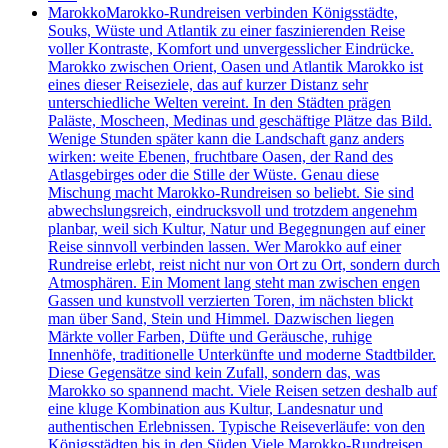
Marokko
Marokko-Rundreisen verbinden Königsstädte,
Souks, Wüste und Atlantik zu einer faszinierenden Reise
voller Kontraste, Komfort und unvergesslicher Eindrücke.
Marokko zwischen Orient, Oasen und Atlantik Marokko ist
eines dieser Reiseziele, das auf kurzer Distanz sehr
unterschiedliche Welten vereint. In den Städten prägen
Paläste, Moscheen, Medinas und geschäftige Plätze das Bild.
Wenige Stunden später kann die Landschaft ganz anders
wirken: weite Ebenen, fruchtbare Oasen, der Rand des
Atlasgebirges oder die Stille der Wüste. Genau diese
Mischung macht Marokko-Rundreisen so beliebt. Sie sind
abwechslungsreich, eindrucksvoll und trotzdem angenehm
planbar, weil sich Kultur, Natur und Begegnungen auf einer
Reise sinnvoll verbinden lassen. Wer Marokko auf einer
Rundreise erlebt, reist nicht nur von Ort zu Ort, sondern durch
Atmosphären. Ein Moment lang steht man zwischen engen
Gassen und kunstvoll verzierten Toren, im nächsten blickt
man über Sand, Stein und Himmel. Dazwischen liegen
Märkte voller Farben, Düfte und Geräusche, ruhige
Innenhöfe, traditionelle Unterkünfte und moderne Stadtbilder.
Diese Gegensätze sind kein Zufall, sondern das, was
Marokko so spannend macht. Viele Reisen setzen deshalb auf
eine kluge Kombination aus Kultur, Landesnatur und
authentischen Erlebnissen. Typische Reiseverläufe: von den
Königsstädten bis in den Süden Viele Marokko-Rundreisen