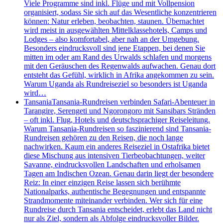
Viele Programme sind inkl. Flüge und mit Vollpension
organisiert, sodass Sie sich auf das Wesentliche konzentrieren
können: Natur erleben, beobachten, staunen. Übernachtet
wird meist in ausgewählten Mittelklassehotels, Camps und
Lodges – also komfortabel, aber nah an der Umgebung.
Besonders eindrucksvoll sind jene Etappen, bei denen Sie
mitten im oder am Rand des Urwalds schlafen und morgens
mit den Geräuschen des Regenwalds aufwachen. Genau dort
entsteht das Gefühl, wirklich in Afrika angekommen zu sein.
Warum Uganda als Rundreiseziel so besonders ist Uganda
wird…
Tansania
Tansania-Rundreisen verbinden Safari-Abenteuer in
Tarangire, Serengeti und Ngorongoro mit Sansibars Stränden
– oft inkl. Flug, Hotels und deutschsprachiger Reiseleitung.
Warum Tansania-Rundreisen so faszinierend sind Tansania-
Rundreisen gehören zu den Reisen, die noch lange
nachwirken. Kaum ein anderes Reiseziel in Ostafrika bietet
diese Mischung aus intensiven Tierbeobachtungen, weiter
Savanne, eindrucksvollen Landschaften und erholsamen
Tagen am Indischen Ozean. Genau darin liegt der besondere
Reiz: In einer einzigen Reise lassen sich berühmte
Nationalparks, authentische Begegnungen und entspannte
Strandmomente miteinander verbinden. Wer sich für eine
Rundreise durch Tansania entscheidet, erlebt das Land nicht
nur als Ziel, sondern als Abfolge eindrucksvoller Bilder.