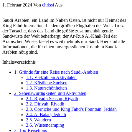
1. Februar 2024
Von
chrissi
Aus
Saudi-Arabien, ein Land im Nahen Osten, ist nicht nur Heimat des
King Fahd International – dem größten Flughafen der Welt. Trotz
der Tatsache, dass das Land die größte zusammenhängende
Sandwüste der Welt beherbergt, der Ar-Rub Al-Khali-Teil der
Arabischen Wüste, bietet es weit mehr als nur Sand. Hier sind alle
Informationen, die für einen unvergesslichen Urlaub in Saudi-
Arabien nötig sind.
Inhaltsverzeichnis
1.
Gründe für eine Reise nach Saudi-Arabien
1.1.
Vielzahl an Aktivitäten
1.2.
Köstliche Speisen
1.3.
Naturschönheiten
2.
Sehenswürdigkeiten und Aktivitäten
2.1.
Riyadh Season, Riyadh
2.2.
Diriyah, Riyadh
2.3.
Corniche und King Fahd’s Fountain, Jeddah
2.4.
Al Balad, Jeddah
2.5.
Wandern
2.6.
Wüstencamping
3.
Top-Reisetipps