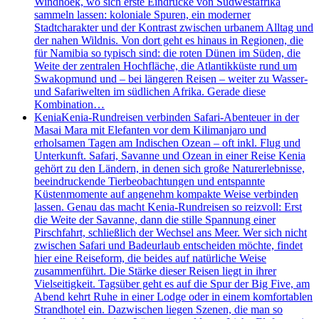
Windhoek, wo sich erste Eindrücke von Südwestafrika
sammeln lassen: koloniale Spuren, ein moderner
Stadtcharakter und der Kontrast zwischen urbanem Alltag und
der nahen Wildnis. Von dort geht es hinaus in Regionen, die
für Namibia so typisch sind: die roten Dünen im Süden, die
Weite der zentralen Hochfläche, die Atlantikküste rund um
Swakopmund und – bei längeren Reisen – weiter zu Wasser-
und Safariwelten im südlichen Afrika. Gerade diese
Kombination…
Kenia
Kenia-Rundreisen verbinden Safari-Abenteuer in der
Masai Mara mit Elefanten vor dem Kilimanjaro und
erholsamen Tagen am Indischen Ozean – oft inkl. Flug und
Unterkunft. Safari, Savanne und Ozean in einer Reise Kenia
gehört zu den Ländern, in denen sich große Naturerlebnisse,
beeindruckende Tierbeobachtungen und entspannte
Küstenmomente auf angenehm kompakte Weise verbinden
lassen. Genau das macht Kenia-Rundreisen so reizvoll: Erst
die Weite der Savanne, dann die stille Spannung einer
Pirschfahrt, schließlich der Wechsel ans Meer. Wer sich nicht
zwischen Safari und Badeurlaub entscheiden möchte, findet
hier eine Reiseform, die beides auf natürliche Weise
zusammenführt. Die Stärke dieser Reisen liegt in ihrer
Vielseitigkeit. Tagsüber geht es auf die Spur der Big Five, am
Abend kehrt Ruhe in einer Lodge oder in einem komfortablen
Strandhotel ein. Dazwischen liegen Szenen, die man so