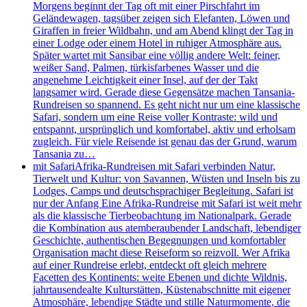
Morgens beginnt der Tag oft mit einer Pirschfahrt im
Geländewagen, tagsüber zeigen sich Elefanten, Löwen und
Giraffen in freier Wildbahn, und am Abend klingt der Tag in
einer Lodge oder einem Hotel in ruhiger Atmosphäre aus.
Später wartet mit Sansibar eine völlig andere Welt: feiner,
weißer Sand, Palmen, türkisfarbenes Wasser und die
angenehme Leichtigkeit einer Insel, auf der der Takt
langsamer wird. Gerade diese Gegensätze machen Tansania-
Rundreisen so spannend. Es geht nicht nur um eine klassische
Safari, sondern um eine Reise voller Kontraste: wild und
entspannt, ursprünglich und komfortabel, aktiv und erholsam
zugleich. Für viele Reisende ist genau das der Grund, warum
Tansania zu…
mit Safari
Afrika-Rundreisen mit Safari verbinden Natur,
Tierwelt und Kultur: von Savannen, Wüsten und Inseln bis zu
Lodges, Camps und deutschsprachiger Begleitung. Safari ist
nur der Anfang Eine Afrika-Rundreise mit Safari ist weit mehr
als die klassische Tierbeobachtung im Nationalpark. Gerade
die Kombination aus atemberaubender Landschaft, lebendiger
Geschichte, authentischen Begegnungen und komfortabler
Organisation macht diese Reiseform so reizvoll. Wer Afrika
auf einer Rundreise erlebt, entdeckt oft gleich mehrere
Facetten des Kontinents: weite Ebenen und dichte Wildnis,
jahrtausendealte Kulturstätten, Küstenabschnitte mit eigener
Atmosphäre, lebendige Städte und stille Naturmomente, die