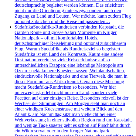
deutschsprachig begleitet werden können. Das erleichtert
nicht nur die Orientierung unterwegs, sondern auch den
Zugang zu Land und Leuten. Wer möchte, kann zudem Flug
optional zubuchen und die Reise mit passenden…
Südafrika
Suedafrika-Rundreisen verbinden Kapstadt, die
Garden Route und grosse Safari-Momente im Kruger
Nationalpark – oft mit komfortablen Hotels,
deutschsprachiger Reiseleitung und optional zubuchbarem
Flug. Warum Suedafrika als Rundreiseziel so begeistert
Suedafrika ist ein Land der Kontraste. Kaum eine andere
Destination vereint so viele Reiseerlebnisse auf so
unterschiedlichen Etappen: eine lebendige Metropole am
Ozean, spektakulaere Kuestenstrassen, Weinlandschaften,
eindrucksvolle Nationalparks und eine Tierwelt, die man in
dieser Form nur aus Afrika kennt. Genau diese Mischung
macht Suedafrika-Rundreisen so besonders. Wer hier
unterwegs ist, erlebt nicht nur ein Land, sondern viele
Facetten auf einer einzigen Reise. Besonders reizvoll ist der
Wechsel der Stimmungen. Am Morgen steht man noch an
einer windigen Kuestenstrasse mit weitem Blick auf den
Atlantik, am Nachmittag sitzt man vielleicht bei einer
Weinverkostung in einer stilvollen Region rund um Kapstadt,
und wenige Tage spaeter geht es schon auf Pirschfahrt durch
ein Wildreservat oder in den Kruger Nationalpark.