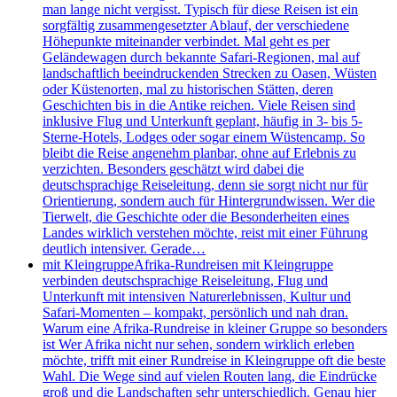
man lange nicht vergisst. Typisch für diese Reisen ist ein
sorgfältig zusammengesetzter Ablauf, der verschiedene
Höhepunkte miteinander verbindet. Mal geht es per
Geländewagen durch bekannte Safari-Regionen, mal auf
landschaftlich beeindruckenden Strecken zu Oasen, Wüsten
oder Küstenorten, mal zu historischen Stätten, deren
Geschichten bis in die Antike reichen. Viele Reisen sind
inklusive Flug und Unterkunft geplant, häufig in 3- bis 5-
Sterne-Hotels, Lodges oder sogar einem Wüstencamp. So
bleibt die Reise angenehm planbar, ohne auf Erlebnis zu
verzichten. Besonders geschätzt wird dabei die
deutschsprachige Reiseleitung, denn sie sorgt nicht nur für
Orientierung, sondern auch für Hintergrundwissen. Wer die
Tierwelt, die Geschichte oder die Besonderheiten eines
Landes wirklich verstehen möchte, reist mit einer Führung
deutlich intensiver. Gerade…
mit Kleingruppe
Afrika-Rundreisen mit Kleingruppe
verbinden deutschsprachige Reiseleitung, Flug und
Unterkunft mit intensiven Naturerlebnissen, Kultur und
Safari-Momenten – kompakt, persönlich und nah dran.
Warum eine Afrika-Rundreise in kleiner Gruppe so besonders
ist Wer Afrika nicht nur sehen, sondern wirklich erleben
möchte, trifft mit einer Rundreise in Kleingruppe oft die beste
Wahl. Die Wege sind auf vielen Routen lang, die Eindrücke
groß und die Landschaften sehr unterschiedlich. Genau hier