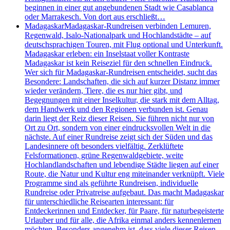
beginnen in einer gut angebundenen Stadt wie Casablanca
oder Marrakesch. Von dort aus erschließt…
Madagaskar
Madagaskar-Rundreisen verbinden Lemuren,
Regenwald, Isalo-Nationalpark und Hochlandstädte – auf
deutschsprachigen Touren, mit Flug optional und Unterkunft.
Madagaskar erleben: ein Inselstaat voller Kontraste
Madagaskar ist kein Reiseziel für den schnellen Eindruck.
Wer sich für Madagaskar-Rundreisen entscheidet, sucht das
Besondere: Landschaften, die sich auf kurzer Distanz immer
wieder verändern, Tiere, die es nur hier gibt, und
Begegnungen mit einer Inselkultur, die stark mit dem Alltag,
dem Handwerk und den Regionen verbunden ist. Genau
darin liegt der Reiz dieser Reisen. Sie führen nicht nur von
Ort zu Ort, sondern von einer eindrucksvollen Welt in die
nächste. Auf einer Rundreise zeigt sich der Süden und das
Landesinnere oft besonders vielfältig. Zerklüftete
Felsformationen, grüne Regenwaldgebiete, weite
Hochlandlandschaften und lebendige Städte liegen auf einer
Route, die Natur und Kultur eng miteinander verknüpft. Viele
Programme sind als geführte Rundreisen, individuelle
Rundreise oder Privatreise aufgebaut. Das macht Madagaskar
für unterschiedliche Reisearten interessant: für
Entdeckerinnen und Entdecker, für Paare, für naturbegeisterte
Urlauber und für alle, die Afrika einmal anders kennenlernen
möchten. Besonders angenehm ist, dass viele dieser Reisen