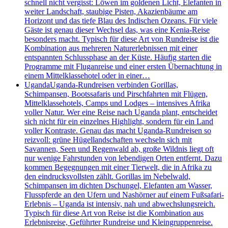
schnell nicht vergisst: Löwen im goldenen Licht, Elefanten in
weiter Landschaft, staubige Pisten, Akazienbäume am
Horizont und das tiefe Blau des Indischen Ozeans. Für viele
Gäste ist genau dieser Wechsel das, was eine Kenia-Reise
besonders macht. Typisch für diese Art von Rundreise ist die
Kombination aus mehreren Naturerlebnissen mit einer
entspannten Schlussphase an der Küste. Häufig starten die
Programme mit Fluganreise und einer ersten Übernachtung in
einem Mittelklassehotel oder in einer…
Uganda
Uganda-Rundreisen verbinden Gorillas,
Schimpansen, Bootssafaris und Pirschfahrten mit Flügen,
Mittelklassehotels, Camps und Lodges – intensives Afrika
voller Natur. Wer eine Reise nach Uganda plant, entscheidet
sich nicht für ein einzelnes Highlight, sondern für ein Land
voller Kontraste. Genau das macht Uganda-Rundreisen so
reizvoll: grüne Hügellandschaften wechseln sich mit
Savannen, Seen und Regenwald ab, große Wildnis liegt oft
nur wenige Fahrstunden von lebendigen Orten entfernt. Dazu
kommen Begegnungen mit einer Tierwelt, die in Afrika zu
den eindrucksvollsten zählt. Gorillas im Nebelwald,
Schimpansen im dichten Dschungel, Elefanten am Wasser,
Flusspferde an den Ufern und Nashörner auf einem Fußsafari-
Erlebnis – Uganda ist intensiv, nah und abwechslungsreich.
Typisch für diese Art von Reise ist die Kombination aus
Erlebnisreise, Geführter Rundreise und Kleingruppenreise.