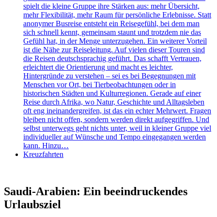
spielt die kleine Gruppe ihre Stärken aus: mehr Übersicht,
mehr Flexibilität, mehr Raum für persönliche Erlebnisse. Statt
anonymer Busreise entsteht ein Reisegefühl, bei dem man
sich schnell kennt, gemeinsam staunt und trotzdem nie das
Gefühl hat, in der Menge unterzugehen. Ein weiterer Vorteil
ist die Nähe zur Reiseleitung. Auf vielen dieser Touren sind
die Reisen deutschsprachig geführt. Das schafft Vertrauen,
erleichtert die Orientierung und macht es leichter,
Hintergründe zu verstehen – sei es bei Begegnungen mit
Menschen vor Ort, bei Tierbeobachtungen oder in
historischen Städten und Kulturregionen. Gerade auf einer
Reise durch Afrika, wo Natur, Geschichte und Alltagsleben
oft eng ineinandergreifen, ist das ein echter Mehrwert. Fragen
bleiben nicht offen, sondern werden direkt aufgegriffen. Und
selbst unterwegs geht nichts unter, weil in kleiner Gruppe viel
individueller auf Wünsche und Tempo eingegangen werden
kann. Hinzu…
Kreuzfahrten
Saudi-Arabien: Ein beeindruckendes
Urlaubsziel