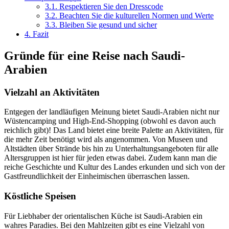
3.1.
Respektieren Sie den Dresscode
3.2.
Beachten Sie die kulturellen Normen und Werte
3.3.
Bleiben Sie gesund und sicher
4.
Fazit
Gründe für eine Reise nach Saudi-
Arabien
Vielzahl an Aktivitäten
Entgegen der landläufigen Meinung bietet Saudi-Arabien nicht nur
Wüstencamping und High-End-Shopping (obwohl es davon auch
reichlich gibt)! Das Land bietet eine breite Palette an Aktivitäten, für
die mehr Zeit benötigt wird als angenommen. Von Museen und
Altstädten über Strände bis hin zu Unterhaltungsangeboten für alle
Altersgruppen ist hier für jeden etwas dabei. Zudem kann man die
reiche Geschichte und Kultur des Landes erkunden und sich von der
Gastfreundlichkeit der Einheimischen überraschen lassen.
Köstliche Speisen
Für Liebhaber der orientalischen Küche ist Saudi-Arabien ein
wahres Paradies. Bei den Mahlzeiten gibt es eine Vielzahl von