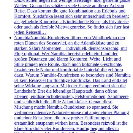
Dazwischen liegen nur wenige Reisetage, aber gefuehlt ganze
Welten. Genau das schätzen viele Gaeste an dieser Art von
Reise. Dazu kommt die gute Kombination aus Erlebnis und
Komfort. Suedafrika laesst sich sehr unterschiedlich bereisen:
als gefuehrte Rundreise, als individuelle Reise, als Privatreise
oder auch als flexible Mietwagenreise. So findet sich fuer fast
jeden Reisestil…
Namibia
Namibia-Rundreisen führen von Windhoek zu den
roten Dünen des Sossusvlei, an die Atlantikküste und zu
starken Safari-Momenten – individuell, deutschsprachig, mit
Flug optional. Wer Namibia bereist, erlebt ein Land der
großen Distanzen und klaren Konturen. Weite, Licht und
Stille prägen jede Route, doch auch koloniale Geschichte,
faszinierende Natur und komfortable Unterkünfte gehören
dazu. Warum Namibia-Rundreisen so besonders sind Namibia
ist kein Reiseziel für flüchtige Eindrücke. Das Land entfaltet
seine Wirkung langsam. Mit jeder Etappe verändert sich die
Landschaft: Erst die lebendige Hauptstadt, dann offene
Ebenen, endlose Schotterpisten, Felsformationen, Sandmeere
und schließlich die kühle Atlantikküste. Genau diese
Mischung macht Namibia-Rundreisen so spannend. Sie
verbinden intensive Naturerlebnisse mit angenehmer Planung
und einer Reiseform, die trotz großer Entfernungen
erstaunlich entspannt wirken kann. Besonders reizvoll ist die
klare Struktur vieler Rundreisen. Häufig beginnt alles in