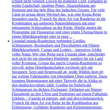
schnell nicht vergisst: Löwen im goldenen Licht, Elefanten in
weiter Landschaft, staubige Pisten, Akazienbäume am
Horizont und das tiefe Blau des Indischen Ozeans. Für viele
Gäste ist genau dieser Wechsel das, was eine Kenia-Reise
besonders macht. Typisch für diese Art von Rundreise ist die
Kombination aus mehreren Naturerlebnissen mit einer
entspannten Schlussphase an der Küste. Häufig starten die
Programme mit Fluganreise und einer ersten Übernachtung in
einem Mittelklassehotel oder in einer…
Uganda
Uganda-Rundreisen verbinden Gorillas,
Schimpansen, Bootssafaris und Pirschfahrten mit Flügen,
Mittelklassehotels, Camps und Lodges – intensives Afrika
voller Natur. Wer eine Reise nach Uganda plant, entscheidet
sich nicht für ein einzelnes Highlight, sondern für ein Land
voller Kontraste. Genau das macht Uganda-Rundreisen so
reizvoll: grüne Hügellandschaften wechseln sich mit
Savannen, Seen und Regenwald ab, große Wildnis liegt oft
nur wenige Fahrstunden von lebendigen Orten entfernt. Dazu
kommen Begegnungen mit einer Tierwelt, die in Afrika zu
den eindrucksvollsten zählt. Gorillas im Nebelwald,
Schimpansen im dichten Dschungel, Elefanten am Wasser,
Flusspferde an den Ufern und Nashörner auf einem Fußsafari-
Erlebnis – Uganda ist intensiv, nah und abwechslungsreich.
Typisch für diese Art von Reise ist die Kombination aus
Erlebnisreise, Geführter Rundreise und Kleingruppenreise.