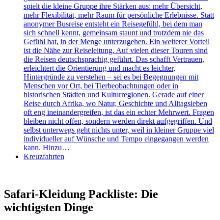
spielt die kleine Gruppe ihre Stärken aus: mehr Übersicht,
mehr Flexibilität, mehr Raum für persönliche Erlebnisse. Statt
anonymer Busreise entsteht ein Reisegefühl, bei dem man
sich schnell kennt, gemeinsam staunt und trotzdem nie das
Gefühl hat, in der Menge unterzugehen. Ein weiterer Vorteil
ist die Nähe zur Reiseleitung. Auf vielen dieser Touren sind
die Reisen deutschsprachig geführt. Das schafft Vertrauen,
erleichtert die Orientierung und macht es leichter,
Hintergründe zu verstehen – sei es bei Begegnungen mit
Menschen vor Ort, bei Tierbeobachtungen oder in
historischen Städten und Kulturregionen. Gerade auf einer
Reise durch Afrika, wo Natur, Geschichte und Alltagsleben
oft eng ineinandergreifen, ist das ein echter Mehrwert. Fragen
bleiben nicht offen, sondern werden direkt aufgegriffen. Und
selbst unterwegs geht nichts unter, weil in kleiner Gruppe viel
individueller auf Wünsche und Tempo eingegangen werden
kann. Hinzu…
Kreuzfahrten
Safari-Kleidung Packliste: Die
wichtigsten Dinge