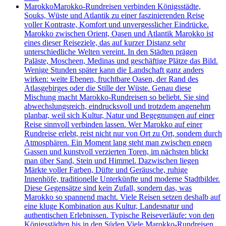
Marokko
Marokko-Rundreisen verbinden Königsstädte,
Souks, Wüste und Atlantik zu einer faszinierenden Reise
voller Kontraste, Komfort und unvergesslicher Eindrücke.
Marokko zwischen Orient, Oasen und Atlantik Marokko ist
eines dieser Reiseziele, das auf kurzer Distanz sehr
unterschiedliche Welten vereint. In den Städten prägen
Paläste, Moscheen, Medinas und geschäftige Plätze das Bild.
Wenige Stunden später kann die Landschaft ganz anders
wirken: weite Ebenen, fruchtbare Oasen, der Rand des
Atlasgebirges oder die Stille der Wüste. Genau diese
Mischung macht Marokko-Rundreisen so beliebt. Sie sind
abwechslungsreich, eindrucksvoll und trotzdem angenehm
planbar, weil sich Kultur, Natur und Begegnungen auf einer
Reise sinnvoll verbinden lassen. Wer Marokko auf einer
Rundreise erlebt, reist nicht nur von Ort zu Ort, sondern durch
Atmosphären. Ein Moment lang steht man zwischen engen
Gassen und kunstvoll verzierten Toren, im nächsten blickt
man über Sand, Stein und Himmel. Dazwischen liegen
Märkte voller Farben, Düfte und Geräusche, ruhige
Innenhöfe, traditionelle Unterkünfte und moderne Stadtbilder.
Diese Gegensätze sind kein Zufall, sondern das, was
Marokko so spannend macht. Viele Reisen setzen deshalb auf
eine kluge Kombination aus Kultur, Landesnatur und
authentischen Erlebnissen. Typische Reiseverläufe: von den
Königsstädten bis in den Süden Viele Marokko-Rundreisen