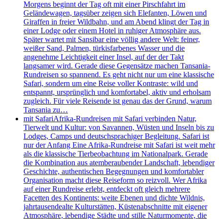
Morgens beginnt der Tag oft mit einer Pirschfahrt im
Geländewagen, tagsüber zeigen sich Elefanten, Löwen und
Giraffen in freier Wildbahn, und am Abend klingt der Tag in
einer Lodge oder einem Hotel in ruhiger Atmosphäre aus.
Später wartet mit Sansibar eine völlig andere Welt: feiner,
weißer Sand, Palmen, türkisfarbenes Wasser und die
angenehme Leichtigkeit einer Insel, auf der der Takt
langsamer wird. Gerade diese Gegensätze machen Tansania-
Rundreisen so spannend. Es geht nicht nur um eine klassische
Safari, sondern um eine Reise voller Kontraste: wild und
entspannt, ursprünglich und komfortabel, aktiv und erholsam
zugleich. Für viele Reisende ist genau das der Grund, warum
Tansania zu…
mit Safari
Afrika-Rundreisen mit Safari verbinden Natur,
Tierwelt und Kultur: von Savannen, Wüsten und Inseln bis zu
Lodges, Camps und deutschsprachiger Begleitung. Safari ist
nur der Anfang Eine Afrika-Rundreise mit Safari ist weit mehr
als die klassische Tierbeobachtung im Nationalpark. Gerade
die Kombination aus atemberaubender Landschaft, lebendiger
Geschichte, authentischen Begegnungen und komfortabler
Organisation macht diese Reiseform so reizvoll. Wer Afrika
auf einer Rundreise erlebt, entdeckt oft gleich mehrere
Facetten des Kontinents: weite Ebenen und dichte Wildnis,
jahrtausendealte Kulturstätten, Küstenabschnitte mit eigener
Atmosphäre, lebendige Städte und stille Naturmomente, die