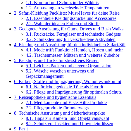
1.1.
Komfort und Schutz in der Wildnis
1.2.
Anpassung an wechselnde Temperaturen
2.
Safari-Kleidung Packliste: Must-Haves für deine Reise
2.1.
Essentielle Kleidungsstücke und Accessoires
2.2.
Wahl der idealen Farben und Stoffe
3.
Geeignete Ausrüstung für Game Drives und Bush Walks
3.1.
Rucksäcke, Ferngläser und technische Gadgets
3.2.
Schutzkleidung für verschiedene Aktivitäten
4.
Kleidung und Ausrüstung für den individuellen Safari-Stil
4.1.
Mode trifft Funktion: Hemden, Hosen und mehr
4.2.
Taschenmesser, Mützen und weiteres Zubehör
5.
Packtipps und Tricks für stressfreies Reisen
5.1.
Leichtes Packen und clevere Organisation
5.2.
Wäsche waschen unterwegs und
Gepäckmanagement
6.
Farben, Stoffe und Imprägnierung: Worauf es ankommt
6.1.
Natürliche, gedeckte Töne als Favorit
6.2.
Pflege und Imprägnierung für optimalen Schutz
7.
Reiseapotheke und hygienische Essentials
7.1.
Medikamente und Erste-Hilfe-Produkte
7.2.
Pflegeprodukte für unterwegs
8.
Technische Ausrüstung und Sicherheitsaspekte
8.1.
Tipps zur Kamera- und Objektivauswahl
8.2.
Schutz vor Insekten und Umwelteinflüssen
9.
Fazit