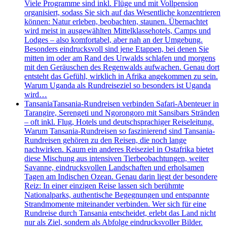
Viele Programme sind inkl. Flüge und mit Vollpension
organisiert, sodass Sie sich auf das Wesentliche konzentrieren
können: Natur erleben, beobachten, staunen. Übernachtet
wird meist in ausgewählten Mittelklassehotels, Camps und
Lodges – also komfortabel, aber nah an der Umgebung.
Besonders eindrucksvoll sind jene Etappen, bei denen Sie
mitten im oder am Rand des Urwalds schlafen und morgens
mit den Geräuschen des Regenwalds aufwachen. Genau dort
entsteht das Gefühl, wirklich in Afrika angekommen zu sein.
Warum Uganda als Rundreiseziel so besonders ist Uganda
wird…
Tansania
Tansania-Rundreisen verbinden Safari-Abenteuer in
Tarangire, Serengeti und Ngorongoro mit Sansibars Stränden
– oft inkl. Flug, Hotels und deutschsprachiger Reiseleitung.
Warum Tansania-Rundreisen so faszinierend sind Tansania-
Rundreisen gehören zu den Reisen, die noch lange
nachwirken. Kaum ein anderes Reiseziel in Ostafrika bietet
diese Mischung aus intensiven Tierbeobachtungen, weiter
Savanne, eindrucksvollen Landschaften und erholsamen
Tagen am Indischen Ozean. Genau darin liegt der besondere
Reiz: In einer einzigen Reise lassen sich berühmte
Nationalparks, authentische Begegnungen und entspannte
Strandmomente miteinander verbinden. Wer sich für eine
Rundreise durch Tansania entscheidet, erlebt das Land nicht
nur als Ziel, sondern als Abfolge eindrucksvoller Bilder.