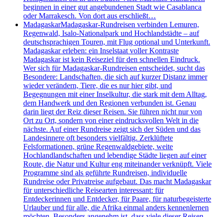
beginnen in einer gut angebundenen Stadt wie Casablanca
oder Marrakesch. Von dort aus erschließt…
Madagaskar
Madagaskar-Rundreisen verbinden Lemuren,
Regenwald, Isalo-Nationalpark und Hochlandstädte – auf
deutschsprachigen Touren, mit Flug optional und Unterkunft.
Madagaskar erleben: ein Inselstaat voller Kontraste
Madagaskar ist kein Reiseziel für den schnellen Eindruck.
Wer sich für Madagaskar-Rundreisen entscheidet, sucht das
Besondere: Landschaften, die sich auf kurzer Distanz immer
wieder verändern, Tiere, die es nur hier gibt, und
Begegnungen mit einer Inselkultur, die stark mit dem Alltag,
dem Handwerk und den Regionen verbunden ist. Genau
darin liegt der Reiz dieser Reisen. Sie führen nicht nur von
Ort zu Ort, sondern von einer eindrucksvollen Welt in die
nächste. Auf einer Rundreise zeigt sich der Süden und das
Landesinnere oft besonders vielfältig. Zerklüftete
Felsformationen, grüne Regenwaldgebiete, weite
Hochlandlandschaften und lebendige Städte liegen auf einer
Route, die Natur und Kultur eng miteinander verknüpft. Viele
Programme sind als geführte Rundreisen, individuelle
Rundreise oder Privatreise aufgebaut. Das macht Madagaskar
für unterschiedliche Reisearten interessant: für
Entdeckerinnen und Entdecker, für Paare, für naturbegeisterte
Urlauber und für alle, die Afrika einmal anders kennenlernen
möchten. Besonders angenehm ist, dass viele dieser Reisen