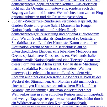
deutschsprachig begleitet werden können. Das erleichtert
nicht nur die Orientierung unterwegs, sondern auch den
Zugang zu Land und Leuten. Wer möchte, kann zudem Flug
optional zubuchen und die Reise mit passenden…
Südafrika
Suedafrika-Rundreisen verbinden Kapstadt, die
Garden Route und grosse Safari-Momente im Kruger
Nationalpark – oft mit komfortablen Hotels,
deutschsprachiger Reiseleitung und optional zubuchbarem
Flug. Warum Suedafrika als Rundreiseziel so begeistert
Suedafrika ist ein Land der Kontraste. Kaum eine andere
Destination vereint so viele Reiseerlebnisse auf so
unterschiedlichen Etappen: eine lebendige Metropole am
Ozean, spektakulaere Kuestenstrassen, Weinlandschaften,
eindrucksvolle Nationalparks und eine Tierwelt, die man in
dieser Form nur aus Afrika kennt. Genau diese Mischung
macht Suedafrika-Rundreisen so besonders. Wer hier
unterwegs ist, erlebt nicht nur ein Land, sondern viele
Facetten auf einer einzigen Reise. Besonders reizvoll ist der
Wechsel der Stimmungen. Am Morgen steht man noch an
einer windigen Kuestenstrasse mit weitem Blick auf den
Atlantik, am Nachmittag sitzt man vielleicht bei einer
Weinverkostung in einer stilvollen Region rund um Kapstadt,
und wenige Tage spaeter geht es schon auf Pirschfahrt durch
ein Wildreservat oder in den Kruger Nationalpark.