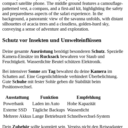
Schutz vor Insekten und Umwelteinflüssen
Deine gesamte
Ausrüstung
benötigt besonderen
Schutz
. Spezielle
Kamera-Einsätze im
Rucksack
bewahren vor Staub und
Feuchtigkeit. Wasserdichte Beutel schützen Elektronik.
Bei intensiver
Sonne
am
Tag
bewahrst du deine
Kamera
im
Schatten auf. Eine Gegenlichtblende verhindert Überbelichtung.
Gute
Schuhe
mit fester Sohle geben dir Stabilität beim
Positionwechsel.
Ausstattung
Funktion
Empfehlung
Powerbank
Laden im Auto
Hohe Kapazität
Externe SSD
Tägliche Backups
Wasserdicht
Mehrere Akkus
Lange Betriebszeit
Schnellwechsel-System
Dein
Zubehör
sollte komplett sein. Vergiss nicht den Reiseadapter