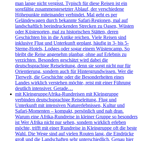
man lange nicht vergisst. Typisch für diese Reisen ist ein
sorgfältig zusammengesetzter Ablauf, der verschiedene
Höhepunkte miteinander verbindet. Mal geht es per
Geländewagen durch bekannte Safari-Regionen, mal auf
landschaftlich beeindruckenden Strecken zu Oasen, Wüsten
oder Küstenorten, mal zu historischen Stätten, deren
Geschichten bis in die Antike reichen. Viele Reisen sind
inklusive Flug und Unterkunft geplant, häufig in 3- bis 5-
Sterne-Hotels, Lodges oder sogar einem Wüstencamp. So
bleibt die Reise angenehm planbar, ohne auf Erlebnis zu
verzichten. Besonders geschätzt wird dabei die
deutschsprachige Reiseleitung, denn sie sorgt nicht nur für
Orientierung, sondern auch für Hintergrundwissen. Wer die
Tierwelt, die Geschichte oder die Besonderheiten eines
Landes wirklich verstehen möchte, reist mit einer Führung
deutlich intensiver. Gerade…
mit Kleingruppe
Afrika-Rundreisen mit Kleingruppe
verbinden deutschsprachige Reiseleitung, Flug und
Unterkunft mit intensiven Naturerlebnissen, Kultur und
Safari-Momenten – kompakt, persönlich und nah dran.
Warum eine Afrika-Rundreise in kleiner Gruppe so besonders
ist Wer Afrika nicht nur sehen, sondern wirklich erleben
möchte, trifft mit einer Rundreise in Kleingruppe oft die beste
Wahl. Die Wege sind auf vielen Routen lang, die Eindrücke
groß und die Landschaften sehr unterschiedlich. Genau hier