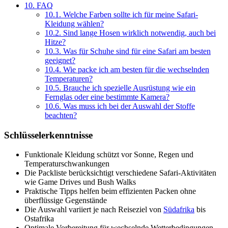
10.
FAQ
10.1.
Welche Farben sollte ich für meine Safari-
Kleidung wählen?
10.2.
Sind lange Hosen wirklich notwendig, auch bei
Hitze?
10.3.
Was für Schuhe sind für eine Safari am besten
geeignet?
10.4.
Wie packe ich am besten für die wechselnden
Temperaturen?
10.5.
Brauche ich spezielle Ausrüstung wie ein
Fernglas oder eine bestimmte Kamera?
10.6.
Was muss ich bei der Auswahl der Stoffe
beachten?
Schlüsselerkenntnisse
Funktionale Kleidung schützt vor Sonne, Regen und
Temperaturschwankungen
Die Packliste berücksichtigt verschiedene Safari-Aktivitäten
wie Game Drives und Bush Walks
Praktische Tipps helfen beim effizienten Packen ohne
überflüssige Gegenstände
Die Auswahl variiert je nach Reiseziel von
Südafrika
bis
Ostafrika
Optimale Vorbereitung für wechselnde Wetterbedingungen