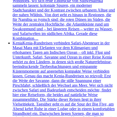
Windhoek, wo sich erste Eindrücke von Südwestafrika
sammeln lassen: koloniale Spuren, ein moderner
Stadtcharakter und der Kontrast zwischen urbanem Alltag und
der nahen Wildnis. Von dort geht es hinaus in Regionen, die
für Namibia so typisch sind: die roten Dünen im Süden, die
Weite der zentralen Hochfläche, die Atlantikküste rund um
Swakopmund und – bei längeren Reisen – weiter zu Wasser-
und Safariwelten im südlichen Afrika. Gerade diese
Kombination…
Kenia
Kenia-Rundreisen verbinden Safari-Abenteuer in der
Masai Mara mit Elefanten vor dem Kilimanjaro und
erholsamen Tagen am Indischen Ozean – oft inkl. Flug und
Unterkunft. Safari, Savanne und Ozean in einer Reise Kenia
gehört zu den Ländern, in denen sich große Naturerlebnisse,
beeindruckende Tierbeobachtungen und entspannte
Küstenmomente auf angenehm kompakte Weise verbinden
lassen. Genau das macht Kenia-Rundreisen so reizvoll: Erst
die Weite der Savanne, dann die stille Spannung einer
Pirschfahrt, schließlich der Wechsel ans Meer. Wer sich nicht
zwischen Safari und Badeurlaub entscheiden möchte, findet
hier eine Reiseform, die beides auf natürliche Weise
zusammenführt. Die Stärke dieser Reisen liegt in ihrer
Vielseitigkeit. Tagsüber geht es auf die Spur der Big Five, am
Abend kehrt Ruhe in einer Lodge oder in einem komfortablen
Strandhotel ein. Dazwischen liegen Szenen, die man so