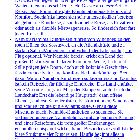
Dazwischen liegen nur wenige Reisetage, aber gefuehlt ganze
Welten. Genau das schätzen viele Gaeste an dieser Art von
Reise. Dazu kommt die gute Kombination aus Erlebnis und
Komfort. Suedafrika laesst sich sehr unterschiedlich bereisen:
als gefuehrte Rundreise, als individuelle Reise, als Privatreise
oder auch als flexible Mietwagenreise. So findet sich fuer fast
jeden Reisestil…
Namibia
Namibia-Rundreisen führen von Windhoek zu den
roten Dünen des Sossusvlei, an die Atlantikküste und zu
starken Safari-Momenten – individuell, deutschsprachig, mit
Flug optional. Wer Namibia bereist, erlebt ein Land der
großen Distanzen und klaren Konturen. Weite, Licht und
Stille prägen jede Route, doch auch koloniale Geschichte,
faszinierende Natur und komfortable Unterkünfte gehören
dazu. Warum Namibia-Rundreisen so besonders sind Namibia
ist kein Reiseziel für flüchtige Eindrücke. Das Land entfaltet
seine Wirkung langsam. Mit jeder Etappe verändert sich die
Landschaft: Erst die lebendige Hauptstadt, dann offene
Ebenen, endlose Schotterpisten, Felsformationen, Sandmeere
und schließlich die kühle Atlantikküste. Genau diese
Mischung macht Namibia-Rundreisen so spannend. Sie
verbinden intensive Naturerlebnisse mit angenehmer Planung
und einer Reiseform, die trotz großer Entfernungen
erstaunlich entspannt wirken kann. Besonders reizvoll ist die
klare Struktur vieler Rundreisen. Häufig beginnt alles in