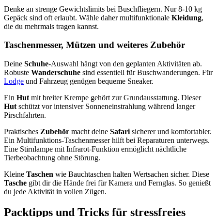
Denke an strenge Gewichtslimits bei Buschfliegern. Nur 8-10 kg
Gepäck sind oft erlaubt. Wähle daher multifunktionale
Kleidung
,
die du mehrmals tragen kannst.
Taschenmesser, Mützen und weiteres Zubehör
Deine
Schuhe
-Auswahl hängt von den geplanten Aktivitäten ab.
Robuste
Wanderschuhe
sind essentiell für Buschwanderungen. Für
Lodge
und Fahrzeug genügen bequeme Sneaker.
Ein
Hut
mit breiter Krempe gehört zur Grundausstattung. Dieser
Hut
schützt vor intensiver Sonneneinstrahlung während langer
Pirschfahrten.
Praktisches
Zubehör
macht deine
Safari
sicherer und komfortabler.
Ein Multifunktions-Taschenmesser hilft bei Reparaturen unterwegs.
Eine Stirnlampe mit Infrarot-Funktion ermöglicht nächtliche
Tierbeobachtung ohne Störung.
Kleine
Taschen
wie Bauchtaschen halten Wertsachen sicher. Diese
Tasche
gibt dir die Hände frei für Kamera und Fernglas. So genießt
du jede Aktivität in vollen Zügen.
Packtipps und Tricks für stressfreies