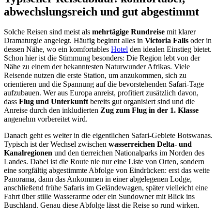
abwechslungsreich und gut abgestimmt
Solche Reisen sind meist als
mehrtägige Rundreise
mit klarer
Dramaturgie angelegt. Häufig beginnt alles in
Victoria Falls
oder in
dessen Nähe, wo ein komfortables
Hotel
den idealen Einstieg bietet.
Schon hier ist die Stimmung besonders: Die Region lebt von der
Nähe zu einem der bekanntesten Naturwunder Afrikas. Viele
Reisende nutzen die erste Station, um anzukommen, sich zu
orientieren und die Spannung auf die bevorstehenden Safari-Tage
aufzubauen. Wer aus Europa anreist, profitiert zusätzlich davon,
dass
Flug und Unterkunft
bereits gut organisiert sind und die
Anreise durch den inkludierten
Zug zum Flug in der 1. Klasse
angenehm vorbereitet wird.
Danach geht es weiter in die eigentlichen Safari-Gebiete Botswanas.
Typisch ist der Wechsel zwischen
wasserreichen Delta- und
Kanalregionen
und den tierreichen Nationalparks im Norden des
Landes. Dabei ist die Route nie nur eine Liste von Orten, sondern
eine sorgfältig abgestimmte Abfolge von Eindrücken: erst das weite
Panorama, dann das Ankommen in einer abgelegenen Lodge,
anschließend frühe Safaris im Geländewagen, später vielleicht eine
Fahrt über stille Wasserarme oder ein Sundowner mit Blick ins
Buschland. Genau diese Abfolge lässt die Reise so rund wirken.