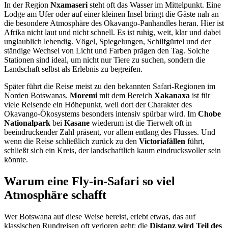
In der Region
Nxamaseri
steht oft das Wasser im Mittelpunkt. Eine
Lodge am Ufer oder auf einer kleinen Insel bringt die Gäste nah an
die besondere Atmosphäre des Okavango-Panhandles heran. Hier ist
Afrika nicht laut und nicht schnell. Es ist ruhig, weit, klar und dabei
unglaublich lebendig. Vögel, Spiegelungen, Schilfgürtel und der
ständige Wechsel von Licht und Farben prägen den Tag. Solche
Stationen sind ideal, um nicht nur Tiere zu suchen, sondern die
Landschaft selbst als Erlebnis zu begreifen.
Später führt die Reise meist zu den bekannten Safari-Regionen im
Norden Botswanas.
Moremi
mit dem Bereich
Xakanaxa
ist für
viele Reisende ein Höhepunkt, weil dort der Charakter des
Okavango-Ökosystems besonders intensiv spürbar wird. Im
Chobe
Nationalpark
bei
Kasane
wiederum ist die Tierwelt oft in
beeindruckender Zahl präsent, vor allem entlang des Flusses. Und
wenn die Reise schließlich zurück zu den
Victoriafällen
führt,
schließt sich ein Kreis, der landschaftlich kaum eindrucksvoller sein
könnte.
Warum eine Fly-in-Safari so viel
Atmosphäre schafft
Wer Botswana auf diese Weise bereist, erlebt etwas, das auf
klassischen Rundreisen oft verloren geht: die
Distanz wird Teil des