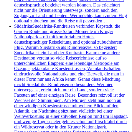
deutschsprachig begleitet werden können. Das erleichtert
nicht nur die Orientierung unterwegs, sondern auch den
Zugang zu Land und Leuten. Wer möchte, kann zudem Flug
optional zubuchen und die Reise mit passenden…
Südafrika
Suedafrika-Rundreisen verbinden Kapstadt, die
Garden Route und grosse Safari-Momente im Kruger
Nationalpark – oft mit komfortablen Hotels,
deutschsprachiger Reiseleitung und optional zubuchbarem
Flug. Warum Suedafrika als Rundreiseziel so begeistert
Suedafrika ist ein Land der Kontraste. Kaum eine andere
Destination vereint so viele Reiseerlebnisse auf so
unterschiedlichen Etappen: eine lebendige Metropole am
Ozean, spektakulaere Kuestenstrassen, Weinlandschaften,
eindrucksvolle Nationalparks und eine Tierwelt, die man in
dieser Form nur aus Afrika kennt. Genau diese Mischung
macht Suedafrika-Rundreisen so besonders. Wer hier
unterwegs ist, erlebt nicht nur ein Land, sondern viele
Facetten auf einer einzigen Reise. Besonders reizvoll ist der
Wechsel der Stimmungen. Am Morgen steht man noch an
einer windigen Kuestenstrasse mit weitem Blick auf den
Atlantik, am Nachmittag sitzt man vielleicht bei einer
Weinverkostung in einer stilvollen Region rund um Kapstadt,
und wenige Tage spaeter geht es schon auf Pirschfahrt durch
ein Wildreservat oder in den Kruger Nationalpark.