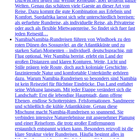
Dazwischen liegen nur wenige Reisetage, aber gefuehlt ganze
Welten. Genau das schätzen viele Gaeste an dieser Art von
Reise. Dazu kommt die gute Kombination aus Erlebnis und
Komfort. Suedafrika laesst sich sehr unterschiedlich bereisen:
als gefuehrte Rundreise, als individuelle Reise, als Privatreise
oder auch als flexible Mietwagenreise. So findet sich fuer fast
jeden Reisestil…
Namibia
Namibia-Rundreisen führen von Windhoek zu den
roten Dünen des Sossusvlei, an die Atlantikküste und zu
starken Safari-Momenten – individuell, deutschsprachig, mit
Flug optional. Wer Namibia bereist, erlebt ein Land der
großen Distanzen und klaren Konturen. Weite, Licht und
Stille prägen jede Route, doch auch koloniale Geschichte,
faszinierende Natur und komfortable Unterkünfte gehören
dazu. Warum Namibia-Rundreisen so besonders sind Namibia
ist kein Reiseziel für flüchtige Eindrücke. Das Land entfaltet
seine Wirkung langsam. Mit jeder Etappe verändert sich die
Landschaft: Erst die lebendige Hauptstadt, dann offene
Ebenen, endlose Schotterpisten, Felsformationen, Sandmeere
und schließlich die kühle Atlantikküste. Genau diese
Mischung macht Namibia-Rundreisen so spannend. Sie
verbinden intensive Naturerlebnisse mit angenehmer Planung
und einer Reiseform, die trotz großer Entfernungen
erstaunlich entspannt wirken kann. Besonders reizvoll ist die
klare Struktur vieler Rundreisen. Häufig beginnt alles in