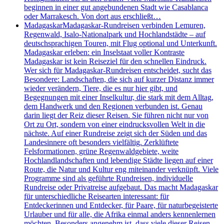
beginnen in einer gut angebundenen Stadt wie Casablanca
oder Marrakesch. Von dort aus erschließt…
Madagaskar
Madagaskar-Rundreisen verbinden Lemuren,
Regenwald, Isalo-Nationalpark und Hochlandstädte – auf
deutschsprachigen Touren, mit Flug optional und Unterkunft.
Madagaskar erleben: ein Inselstaat voller Kontraste
Madagaskar ist kein Reiseziel für den schnellen Eindruck.
Wer sich für Madagaskar-Rundreisen entscheidet, sucht das
Besondere: Landschaften, die sich auf kurzer Distanz immer
wieder verändern, Tiere, die es nur hier gibt, und
Begegnungen mit einer Inselkultur, die stark mit dem Alltag,
dem Handwerk und den Regionen verbunden ist. Genau
darin liegt der Reiz dieser Reisen. Sie führen nicht nur von
Ort zu Ort, sondern von einer eindrucksvollen Welt in die
nächste. Auf einer Rundreise zeigt sich der Süden und das
Landesinnere oft besonders vielfältig. Zerklüftete
Felsformationen, grüne Regenwaldgebiete, weite
Hochlandlandschaften und lebendige Städte liegen auf einer
Route, die Natur und Kultur eng miteinander verknüpft. Viele
Programme sind als geführte Rundreisen, individuelle
Rundreise oder Privatreise aufgebaut. Das macht Madagaskar
für unterschiedliche Reisearten interessant: für
Entdeckerinnen und Entdecker, für Paare, für naturbegeisterte
Urlauber und für alle, die Afrika einmal anders kennenlernen
möchten. Besonders angenehm ist, dass viele dieser Reisen