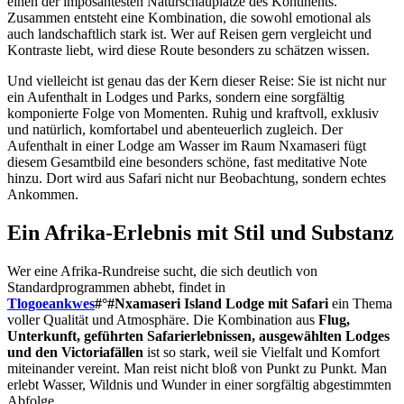
einen der imposantesten Naturschauplätze des Kontinents.
Zusammen entsteht eine Kombination, die sowohl emotional als
auch landschaftlich stark ist. Wer auf Reisen gern vergleicht und
Kontraste liebt, wird diese Route besonders zu schätzen wissen.
Und vielleicht ist genau das der Kern dieser Reise: Sie ist nicht nur
ein Aufenthalt in Lodges und Parks, sondern eine sorgfältig
komponierte Folge von Momenten. Ruhig und kraftvoll, exklusiv
und natürlich, komfortabel und abenteuerlich zugleich. Der
Aufenthalt in einer Lodge am Wasser im Raum Nxamaseri fügt
diesem Gesamtbild eine besonders schöne, fast meditative Note
hinzu. Dort wird aus Safari nicht nur Beobachtung, sondern echtes
Ankommen.
Ein Afrika-Erlebnis mit Stil und Substanz
Wer eine Afrika-Rundreise sucht, die sich deutlich von
Standardprogrammen abhebt, findet in
Tlogoeankwes
#°#Nxamaseri Island Lodge mit Safari
ein Thema
voller Qualität und Atmosphäre. Die Kombination aus
Flug,
Unterkunft, geführten Safarierlebnissen, ausgewählten Lodges
und den Victoriafällen
ist so stark, weil sie Vielfalt und Komfort
miteinander vereint. Man reist nicht bloß von Punkt zu Punkt. Man
erlebt Wasser, Wildnis und Wunder in einer sorgfältig abgestimmten
Abfolge.