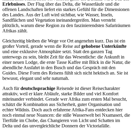
Erlebnisses
. Der Flug über das Delta, die Wasserläufe und die
offenen Landschaften liefert ein starkes Gefühl für die Dimensionen
des Landes. Aus der Luft wird sichtbar, wie Wasser, Inseln,
Sandflächen und Vegetation ineinandergreifen. Man versteht
plötzlich, warum diese Region zu den faszinierendsten Safariräumen
Afrikas zählt.
Gleichzeitig bleiben die Wege vor Ort angenehm kurz. Das ist ein
großer Vorteil, gerade wenn die Reise auf
gehobene Unterkünfte
und eine exklusive Atmosphäre setzt. Statt den ganzen Tag
unterwegs zu sein, bleibt Zeit für das Wesentliche: die Ankunft in
einer neuen Lodge, die erste Tasse Kaffee mit Blick in die Natur, die
abendliche Ausfahrt in den Busch und das Gespräch mit den
Guides. Diese Form des Reisens fühlt sich nicht hektisch an. Sie ist
bewusst, elegant und sehr naturnah.
Auch für
deutschsprachige
Reisende ist dieser Reisecharakter
attraktiv, weil er klare Abläufe, starke Bilder und viel Komfort
miteinander verbindet. Gerade wer Afrika zum ersten Mal besucht,
schätzt die Kombination aus Sicherheit, guter Organisation und
echter Wildnis. Doch auch erfahrene Afrika-Fans entdecken hier
noch einmal neue Nuancen: die stille Wasserwelt bei Nxamaseri, die
Tierfülle im Chobe, das Changieren von Licht und Schatten im
Delta und das unvergleichliche Donnern der Victoriafälle.