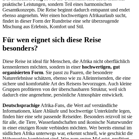
praktische Leistungen, sondern Teil eines harmonischen
Gesamtkonzepts. Die Reise beginnt dadurch entspannt und endet
ebenso angenehm. Wer einen hochwertigen Afrikaurlaub sucht,
findet in dieser Form der Rundreise eine sehr überzeugende
Mischung aus Erlebnis, Komfort und Stil.
Für wen eignet sich diese Reise
besonders?
Diese Reise ist ideal für Menschen, die Afrika nicht oberflächlich
kennenlernen möchten, sondern in einer
hochwertigen, gut
organisierten Form
. Sie passt zu Paaren, die besondere
Naturerlebnisse schätzen, ebenso wie zu Alleinreisenden, die eine
sichere und komfortable Art des Reisens bevorzugen. Auch kleine
Gruppen profitieren von der überschaubaren Struktur, weil sich
dadurch eine angenehme, persönliche Atmosphäre entwickelt.
Deutschsprachige
Afrika-Fans, die Wert auf verständliche
Informationen, klare Abläufe und hochwertige Unterkünfte legen,
finden hier eine sehr passende Reiseidee. Besonders reizvoll ist sie
für alle, die Tiere, Wasserlandschaften und ikonische Naturwunder
in einer einzigen Route verbinden möchten. Wer bereits einmal im
südlichen Afrika unterwegs war, erkennt schnell, wie geschickt die
Höhepunkte kombiniert sind. Wer zum ersten Mal reist, profitiert