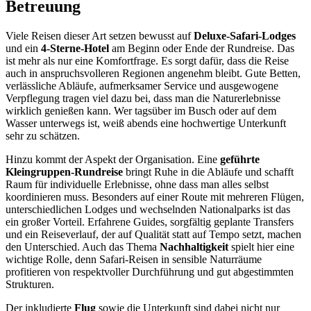
Betreuung
Viele Reisen dieser Art setzen bewusst auf
Deluxe-Safari-Lodges
und ein
4-Sterne-Hotel
am Beginn oder Ende der Rundreise. Das
ist mehr als nur eine Komfortfrage. Es sorgt dafür, dass die Reise
auch in anspruchsvolleren Regionen angenehm bleibt. Gute Betten,
verlässliche Abläufe, aufmerksamer Service und ausgewogene
Verpflegung tragen viel dazu bei, dass man die Naturerlebnisse
wirklich genießen kann. Wer tagsüber im Busch oder auf dem
Wasser unterwegs ist, weiß abends eine hochwertige Unterkunft
sehr zu schätzen.
Hinzu kommt der Aspekt der Organisation. Eine
geführte
Kleingruppen-Rundreise
bringt Ruhe in die Abläufe und schafft
Raum für individuelle Erlebnisse, ohne dass man alles selbst
koordinieren muss. Besonders auf einer Route mit mehreren Flügen,
unterschiedlichen Lodges und wechselnden Nationalparks ist das
ein großer Vorteil. Erfahrene Guides, sorgfältig geplante Transfers
und ein Reiseverlauf, der auf Qualität statt auf Tempo setzt, machen
den Unterschied. Auch das Thema
Nachhaltigkeit
spielt hier eine
wichtige Rolle, denn Safari-Reisen in sensible Naturräume
profitieren von respektvoller Durchführung und gut abgestimmten
Strukturen.
Der inkludierte
Flug
sowie die Unterkunft sind dabei nicht nur