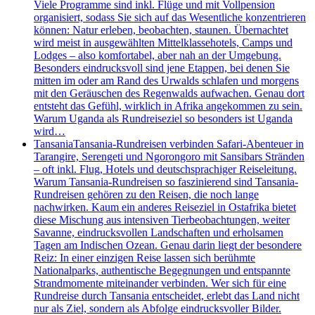
Viele Programme sind inkl. Flüge und mit Vollpension
organisiert, sodass Sie sich auf das Wesentliche konzentrieren
können: Natur erleben, beobachten, staunen. Übernachtet
wird meist in ausgewählten Mittelklassehotels, Camps und
Lodges – also komfortabel, aber nah an der Umgebung.
Besonders eindrucksvoll sind jene Etappen, bei denen Sie
mitten im oder am Rand des Urwalds schlafen und morgens
mit den Geräuschen des Regenwalds aufwachen. Genau dort
entsteht das Gefühl, wirklich in Afrika angekommen zu sein.
Warum Uganda als Rundreiseziel so besonders ist Uganda
wird…
Tansania
Tansania-Rundreisen verbinden Safari-Abenteuer in
Tarangire, Serengeti und Ngorongoro mit Sansibars Stränden
– oft inkl. Flug, Hotels und deutschsprachiger Reiseleitung.
Warum Tansania-Rundreisen so faszinierend sind Tansania-
Rundreisen gehören zu den Reisen, die noch lange
nachwirken. Kaum ein anderes Reiseziel in Ostafrika bietet
diese Mischung aus intensiven Tierbeobachtungen, weiter
Savanne, eindrucksvollen Landschaften und erholsamen
Tagen am Indischen Ozean. Genau darin liegt der besondere
Reiz: In einer einzigen Reise lassen sich berühmte
Nationalparks, authentische Begegnungen und entspannte
Strandmomente miteinander verbinden. Wer sich für eine
Rundreise durch Tansania entscheidet, erlebt das Land nicht
nur als Ziel, sondern als Abfolge eindrucksvoller Bilder.