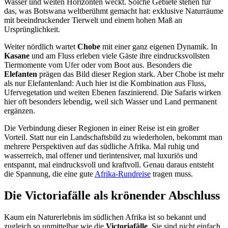
Wasser und weiten Horizonten weckt. Solche Gebiete stehen für
das, was Botswana weltberühmt gemacht hat: exklusive Naturräume
mit beeindruckender Tierwelt und einem hohen Maß an
Ursprünglichkeit.
Weiter nördlich wartet
Chobe
mit einer ganz eigenen Dynamik. In
Kasane
und am Fluss erleben viele Gäste ihre eindrucksvollsten
Tiermomente vom Ufer oder vom Boot aus. Besonders die
Elefanten
prägen das Bild dieser Region stark. Aber Chobe ist mehr
als nur Elefantenland: Auch hier ist die Kombination aus Fluss,
Ufervegetation und weiten Ebenen faszinierend. Die Safaris wirken
hier oft besonders lebendig, weil sich Wasser und Land permanent
ergänzen.
Die Verbindung dieser Regionen in einer Reise ist ein großer
Vorteil. Statt nur ein Landschaftsbild zu wiederholen, bekommt man
mehrere Perspektiven auf das südliche Afrika. Mal ruhig und
wasserreich, mal offener und tierintensiver, mal luxuriös und
entspannt, mal eindrucksvoll und kraftvoll. Genau daraus entsteht
die Spannung, die eine gute
Afrika-Rundreise
tragen muss.
Die Victoriafälle als krönender Abschluss
Kaum ein Naturerlebnis im südlichen Afrika ist so bekannt und
zugleich so unmittelbar wie die
Victoriafälle
. Sie sind nicht einfach