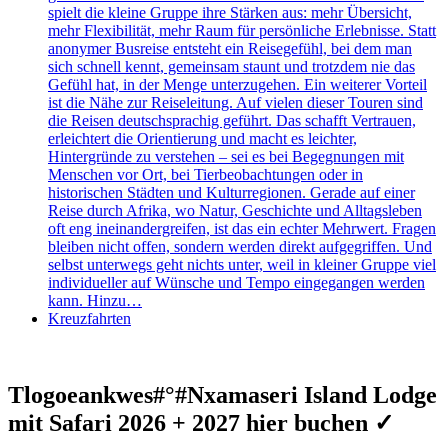
spielt die kleine Gruppe ihre Stärken aus: mehr Übersicht,
mehr Flexibilität, mehr Raum für persönliche Erlebnisse. Statt
anonymer Busreise entsteht ein Reisegefühl, bei dem man
sich schnell kennt, gemeinsam staunt und trotzdem nie das
Gefühl hat, in der Menge unterzugehen. Ein weiterer Vorteil
ist die Nähe zur Reiseleitung. Auf vielen dieser Touren sind
die Reisen deutschsprachig geführt. Das schafft Vertrauen,
erleichtert die Orientierung und macht es leichter,
Hintergründe zu verstehen – sei es bei Begegnungen mit
Menschen vor Ort, bei Tierbeobachtungen oder in
historischen Städten und Kulturregionen. Gerade auf einer
Reise durch Afrika, wo Natur, Geschichte und Alltagsleben
oft eng ineinandergreifen, ist das ein echter Mehrwert. Fragen
bleiben nicht offen, sondern werden direkt aufgegriffen. Und
selbst unterwegs geht nichts unter, weil in kleiner Gruppe viel
individueller auf Wünsche und Tempo eingegangen werden
kann. Hinzu…
Kreuzfahrten
Tlogoeankwes#°#Nxamaseri Island Lodge
mit Safari 2026 + 2027 hier buchen ✓