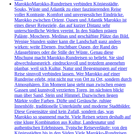
Marokko
Marokko-Rundreisen verbinden Königsstädte,
Souks, Wüste und Atlantik zu einer faszinierenden Reise
voller Kontraste, Komfort und unvergesslicher Eindrücke.
Marokko zwischen Orient, Oasen und Atlantik Marokko ist
eines dieser Reiseziele, das auf kurzer Distanz sehr
unterschiedliche Welten vereint. In den Städten prägen
Paläste, Moscheen, Medinas und geschäftige Plätze das Bild.
Wenige Stunden später kann die Landschaft ganz anders
wirken: weite Ebenen, fruchtbare Oasen, der Rand des
Atlasgebirges oder die Stille der Wüste. Genau diese
Mischung macht Marokko-Rundreisen so beliebt. Sie sind
abwechslungsreich, eindrucksvoll und trotzdem angenehm
planbar, weil sich Kultur, Natur und Begegnungen auf einer
Reise sinnvoll verbinden lassen. Wer Marokko auf einer
Rundreise erlebt, reist nicht nur von Ort zu Ort, sondern durch
Atmosphären. Ein Moment lang steht man zwischen engen
Gassen und kunstvoll verzierten Toren, im nächsten blickt
man über Sand, Stein und Himmel. Dazwischen liegen
Märkte voller Farben, Düfte und Geräusche, ruhige
Innenhöfe, traditionelle Unterkünfte und moderne Stadtbilder.
Diese Gegensätze sind kein Zufall, sondern das, was
Marokko so spannend macht. Viele Reisen setzen deshalb auf
eine kluge Kombination aus Kultur, Landesnatur und
authentischen Erlebnissen. Typische Reiseverläufe: von den
Königsstädten bis in den Süden Viele Marokko-Rundreisen