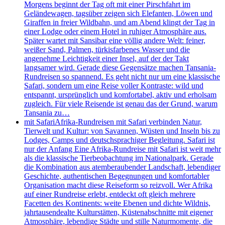
Morgens beginnt der Tag oft mit einer Pirschfahrt im
Geländewagen, tagsüber zeigen sich Elefanten, Löwen und
Giraffen in freier Wildbahn, und am Abend klingt der Tag in
einer Lodge oder einem Hotel in ruhiger Atmosphäre aus.
Später wartet mit Sansibar eine völlig andere Welt: feiner,
weißer Sand, Palmen, türkisfarbenes Wasser und die
angenehme Leichtigkeit einer Insel, auf der der Takt
langsamer wird. Gerade diese Gegensätze machen Tansania-
Rundreisen so spannend. Es geht nicht nur um eine klassische
Safari, sondern um eine Reise voller Kontraste: wild und
entspannt, ursprünglich und komfortabel, aktiv und erholsam
zugleich. Für viele Reisende ist genau das der Grund, warum
Tansania zu…
mit Safari
Afrika-Rundreisen mit Safari verbinden Natur,
Tierwelt und Kultur: von Savannen, Wüsten und Inseln bis zu
Lodges, Camps und deutschsprachiger Begleitung. Safari ist
nur der Anfang Eine Afrika-Rundreise mit Safari ist weit mehr
als die klassische Tierbeobachtung im Nationalpark. Gerade
die Kombination aus atemberaubender Landschaft, lebendiger
Geschichte, authentischen Begegnungen und komfortabler
Organisation macht diese Reiseform so reizvoll. Wer Afrika
auf einer Rundreise erlebt, entdeckt oft gleich mehrere
Facetten des Kontinents: weite Ebenen und dichte Wildnis,
jahrtausendealte Kulturstätten, Küstenabschnitte mit eigener
Atmosphäre, lebendige Städte und stille Naturmomente, die