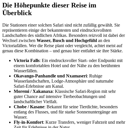
Die Höhepunkte dieser Reise im
Überblick
Die Stationen einer solchen Safari sind nicht zufällig gewählt. Sie
repräsentieren einige der bekanntesten und eindrucksvollsten
Landschaften des südlichen Afrikas. Besonders reizvoll ist dabei der
Wechsel zwischen
Wasser, Busch und Hochgefühl
an den
Victoriafällen. Wer die Reise plant oder vergleicht, achtet meist auf
genau diese Kombination – und genau hier entfaltet sie ihre Stärke.
Victoria Falls
: Ein eindrucksvoller Start- oder Endpunkt mit
einem komfortablen Hotel und der Nähe zu den berühmten
Wasserfällen.
Okavango-Panhandle und Nxamaseri
: Ruhige
Wasserlandschaften, Lodge-Atmosphäre und naturnahe
Safari-Erlebnisse am Kanal.
Moremi / Xakanaxa
: Klassische Safari-Region mit sehr
guter Chance auf intensive Tierbeobachtungen und
landschaftlicher Vielfalt.
Chobe / Kasane
: Bekannt für seine Tierdichte, besonders
entlang des Flusses, und für starke Sonnenuntergänge am
Wasser.
Fly-in-Komfort
: Kurze Transfers, weniger Fahrzeit und mehr
Zeit für Erlebnisse in der Natur.