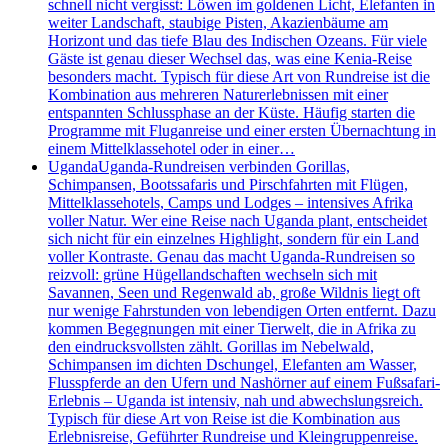
schnell nicht vergisst: Löwen im goldenen Licht, Elefanten in
weiter Landschaft, staubige Pisten, Akazienbäume am
Horizont und das tiefe Blau des Indischen Ozeans. Für viele
Gäste ist genau dieser Wechsel das, was eine Kenia-Reise
besonders macht. Typisch für diese Art von Rundreise ist die
Kombination aus mehreren Naturerlebnissen mit einer
entspannten Schlussphase an der Küste. Häufig starten die
Programme mit Fluganreise und einer ersten Übernachtung in
einem Mittelklassehotel oder in einer…
Uganda
Uganda-Rundreisen verbinden Gorillas,
Schimpansen, Bootssafaris und Pirschfahrten mit Flügen,
Mittelklassehotels, Camps und Lodges – intensives Afrika
voller Natur. Wer eine Reise nach Uganda plant, entscheidet
sich nicht für ein einzelnes Highlight, sondern für ein Land
voller Kontraste. Genau das macht Uganda-Rundreisen so
reizvoll: grüne Hügellandschaften wechseln sich mit
Savannen, Seen und Regenwald ab, große Wildnis liegt oft
nur wenige Fahrstunden von lebendigen Orten entfernt. Dazu
kommen Begegnungen mit einer Tierwelt, die in Afrika zu
den eindrucksvollsten zählt. Gorillas im Nebelwald,
Schimpansen im dichten Dschungel, Elefanten am Wasser,
Flusspferde an den Ufern und Nashörner auf einem Fußsafari-
Erlebnis – Uganda ist intensiv, nah und abwechslungsreich.
Typisch für diese Art von Reise ist die Kombination aus
Erlebnisreise, Geführter Rundreise und Kleingruppenreise.