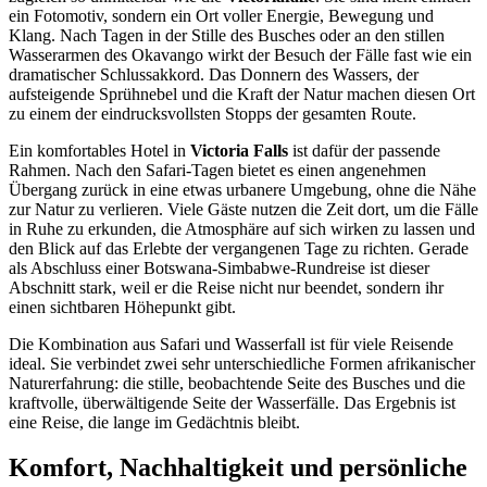
ein Fotomotiv, sondern ein Ort voller Energie, Bewegung und
Klang. Nach Tagen in der Stille des Busches oder an den stillen
Wasserarmen des Okavango wirkt der Besuch der Fälle fast wie ein
dramatischer Schlussakkord. Das Donnern des Wassers, der
aufsteigende Sprühnebel und die Kraft der Natur machen diesen Ort
zu einem der eindrucksvollsten Stopps der gesamten Route.
Ein komfortables Hotel in
Victoria Falls
ist dafür der passende
Rahmen. Nach den Safari-Tagen bietet es einen angenehmen
Übergang zurück in eine etwas urbanere Umgebung, ohne die Nähe
zur Natur zu verlieren. Viele Gäste nutzen die Zeit dort, um die Fälle
in Ruhe zu erkunden, die Atmosphäre auf sich wirken zu lassen und
den Blick auf das Erlebte der vergangenen Tage zu richten. Gerade
als Abschluss einer Botswana-Simbabwe-Rundreise ist dieser
Abschnitt stark, weil er die Reise nicht nur beendet, sondern ihr
einen sichtbaren Höhepunkt gibt.
Die Kombination aus Safari und Wasserfall ist für viele Reisende
ideal. Sie verbindet zwei sehr unterschiedliche Formen afrikanischer
Naturerfahrung: die stille, beobachtende Seite des Busches und die
kraftvolle, überwältigende Seite der Wasserfälle. Das Ergebnis ist
eine Reise, die lange im Gedächtnis bleibt.
Komfort, Nachhaltigkeit und persönliche