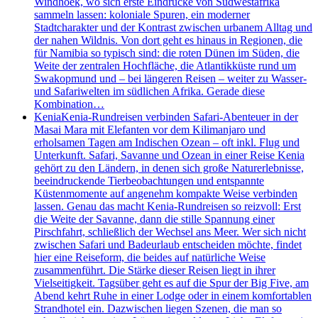
Windhoek, wo sich erste Eindrücke von Südwestafrika
sammeln lassen: koloniale Spuren, ein moderner
Stadtcharakter und der Kontrast zwischen urbanem Alltag und
der nahen Wildnis. Von dort geht es hinaus in Regionen, die
für Namibia so typisch sind: die roten Dünen im Süden, die
Weite der zentralen Hochfläche, die Atlantikküste rund um
Swakopmund und – bei längeren Reisen – weiter zu Wasser-
und Safariwelten im südlichen Afrika. Gerade diese
Kombination…
Kenia
Kenia-Rundreisen verbinden Safari-Abenteuer in der
Masai Mara mit Elefanten vor dem Kilimanjaro und
erholsamen Tagen am Indischen Ozean – oft inkl. Flug und
Unterkunft. Safari, Savanne und Ozean in einer Reise Kenia
gehört zu den Ländern, in denen sich große Naturerlebnisse,
beeindruckende Tierbeobachtungen und entspannte
Küstenmomente auf angenehm kompakte Weise verbinden
lassen. Genau das macht Kenia-Rundreisen so reizvoll: Erst
die Weite der Savanne, dann die stille Spannung einer
Pirschfahrt, schließlich der Wechsel ans Meer. Wer sich nicht
zwischen Safari und Badeurlaub entscheiden möchte, findet
hier eine Reiseform, die beides auf natürliche Weise
zusammenführt. Die Stärke dieser Reisen liegt in ihrer
Vielseitigkeit. Tagsüber geht es auf die Spur der Big Five, am
Abend kehrt Ruhe in einer Lodge oder in einem komfortablen
Strandhotel ein. Dazwischen liegen Szenen, die man so