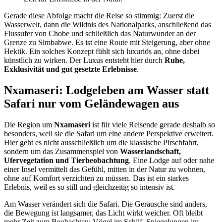
Gerade diese Abfolge macht die Reise so stimmig: Zuerst die
Wasserwelt, dann die Wildnis des Nationalparks, anschließend das
Flussufer von Chobe und schließlich das Naturwunder an der
Grenze zu Simbabwe. Es ist eine Route mit Steigerung, aber ohne
Hektik. Ein solches Konzept fühlt sich luxuriös an, ohne dabei
künstlich zu wirken. Der Luxus entsteht hier durch
Ruhe,
Exklusivität und gut gesetzte Erlebnisse
.
Nxamaseri: Lodgeleben am Wasser statt
Safari nur vom Geländewagen aus
Die Region um
Nxamaseri
ist für viele Reisende gerade deshalb so
besonders, weil sie die Safari um eine andere Perspektive erweitert.
Hier geht es nicht ausschließlich um die klassische Pirschfahrt,
sondern um das Zusammenspiel von
Wasserlandschaft,
Ufervegetation und Tierbeobachtung
. Eine Lodge auf oder nahe
einer Insel vermittelt das Gefühl, mitten in der Natur zu wohnen,
ohne auf Komfort verzichten zu müssen. Das ist ein starkes
Erlebnis, weil es so still und gleichzeitig so intensiv ist.
Am Wasser verändert sich die Safari. Die Geräusche sind anders,
die Bewegung ist langsamer, das Licht wirkt weicher. Oft bleibt
mehr Zeit zum Beobachten: Vögel im Schilf, Spiegelungen im