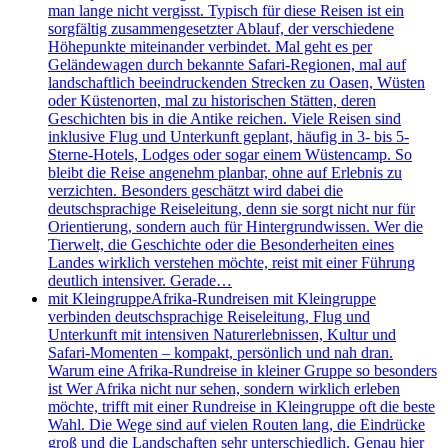
man lange nicht vergisst. Typisch für diese Reisen ist ein
sorgfältig zusammengesetzter Ablauf, der verschiedene
Höhepunkte miteinander verbindet. Mal geht es per
Geländewagen durch bekannte Safari-Regionen, mal auf
landschaftlich beeindruckenden Strecken zu Oasen, Wüsten
oder Küstenorten, mal zu historischen Stätten, deren
Geschichten bis in die Antike reichen. Viele Reisen sind
inklusive Flug und Unterkunft geplant, häufig in 3- bis 5-
Sterne-Hotels, Lodges oder sogar einem Wüstencamp. So
bleibt die Reise angenehm planbar, ohne auf Erlebnis zu
verzichten. Besonders geschätzt wird dabei die
deutschsprachige Reiseleitung, denn sie sorgt nicht nur für
Orientierung, sondern auch für Hintergrundwissen. Wer die
Tierwelt, die Geschichte oder die Besonderheiten eines
Landes wirklich verstehen möchte, reist mit einer Führung
deutlich intensiver. Gerade…
mit Kleingruppe
Afrika-Rundreisen mit Kleingruppe
verbinden deutschsprachige Reiseleitung, Flug und
Unterkunft mit intensiven Naturerlebnissen, Kultur und
Safari-Momenten – kompakt, persönlich und nah dran.
Warum eine Afrika-Rundreise in kleiner Gruppe so besonders
ist Wer Afrika nicht nur sehen, sondern wirklich erleben
möchte, trifft mit einer Rundreise in Kleingruppe oft die beste
Wahl. Die Wege sind auf vielen Routen lang, die Eindrücke
groß und die Landschaften sehr unterschiedlich. Genau hier