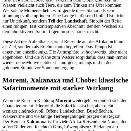
Wasser, vielleicht auch Tiere, die zum Trinken ans Ufer kommen.
Wer solche Momente liebt, wird gerade diese Station als sehr
stimmungsvoll empfinden. Eine Lodge in diesem Umfeld ist nicht
nur Unterkunft, sondern
Teil der Landschaft
. Sie gibt der Reise
einen ruhigen, fast kontemplativen Abschnitt, der den Wechsel zu
den fahraktiveren Safari-Tagen umso schöner macht.
Diese Art des Aufenthalts spricht Reisende an, die Afrika nicht nur
als Ziel, sondern als Erlebnisraum begreifen. Das Tempo ist
angenehm entschleunigt. Die Atmosphäre ist hochwertig, aber nicht
abgehoben. Und die Nähe zum Wasser sorgt dafür, dass man immer
wieder neue Motive entdeckt – morgens, mittags und in der
goldenen Stunde vor Sonnenuntergang.
Moremi, Xakanaxa und Chobe: klassische
Safarimomente mit starker Wirkung
Wenn die Reise in Richtung
Moremi
weitergeht, verändert sich der
Charakter erneut. Hier wird die Safari klassischer, aber nicht
weniger eindrucksvoll. Offene Landschaften, Buschflächen,
Wasserarme und vielfältige Tierbegegnungen prägen die Region.
Der Bereich
Xakanaxa
ist für viele Afrika-Reisende ein Name, der
sofort Bilder von feuchtem Gras, Löwenpräsenz, Elefanten am