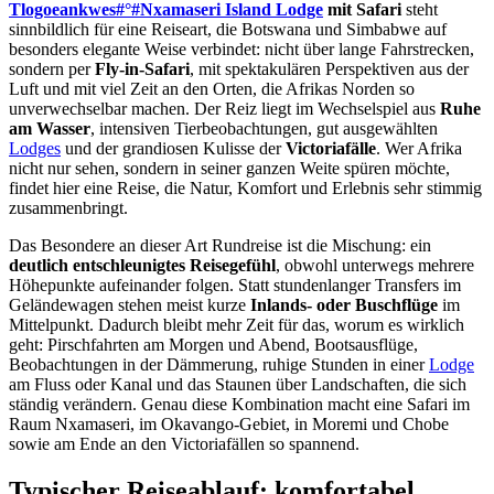
Tlogoeankwes#°#Nxamaseri Island Lodge
mit Safari
steht
sinnbildlich für eine Reiseart, die Botswana und Simbabwe auf
besonders elegante Weise verbindet: nicht über lange Fahrstrecken,
sondern per
Fly-in-Safari
, mit spektakulären Perspektiven aus der
Luft und mit viel Zeit an den Orten, die Afrikas Norden so
unverwechselbar machen. Der Reiz liegt im Wechselspiel aus
Ruhe
am Wasser
, intensiven Tierbeobachtungen, gut ausgewählten
Lodges
und der grandiosen Kulisse der
Victoriafälle
. Wer Afrika
nicht nur sehen, sondern in seiner ganzen Weite spüren möchte,
findet hier eine Reise, die Natur, Komfort und Erlebnis sehr stimmig
zusammenbringt.
Das Besondere an dieser Art Rundreise ist die Mischung: ein
deutlich entschleunigtes Reisegefühl
, obwohl unterwegs mehrere
Höhepunkte aufeinander folgen. Statt stundenlanger Transfers im
Geländewagen stehen meist kurze
Inlands- oder Buschflüge
im
Mittelpunkt. Dadurch bleibt mehr Zeit für das, worum es wirklich
geht: Pirschfahrten am Morgen und Abend, Bootsausflüge,
Beobachtungen in der Dämmerung, ruhige Stunden in einer
Lodge
am Fluss oder Kanal und das Staunen über Landschaften, die sich
ständig verändern. Genau diese Kombination macht eine Safari im
Raum Nxamaseri, im Okavango-Gebiet, in Moremi und Chobe
sowie am Ende an den Victoriafällen so spannend.
Typischer Reiseablauf: komfortabel,