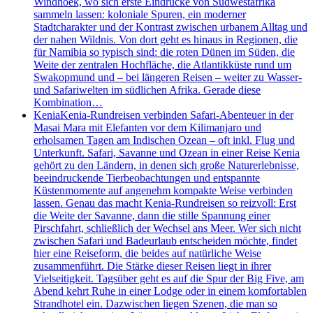
Windhoek, wo sich erste Eindrücke von Südwestafrika
sammeln lassen: koloniale Spuren, ein moderner
Stadtcharakter und der Kontrast zwischen urbanem Alltag und
der nahen Wildnis. Von dort geht es hinaus in Regionen, die
für Namibia so typisch sind: die roten Dünen im Süden, die
Weite der zentralen Hochfläche, die Atlantikküste rund um
Swakopmund und – bei längeren Reisen – weiter zu Wasser-
und Safariwelten im südlichen Afrika. Gerade diese
Kombination…
Kenia
Kenia-Rundreisen verbinden Safari-Abenteuer in der
Masai Mara mit Elefanten vor dem Kilimanjaro und
erholsamen Tagen am Indischen Ozean – oft inkl. Flug und
Unterkunft. Safari, Savanne und Ozean in einer Reise Kenia
gehört zu den Ländern, in denen sich große Naturerlebnisse,
beeindruckende Tierbeobachtungen und entspannte
Küstenmomente auf angenehm kompakte Weise verbinden
lassen. Genau das macht Kenia-Rundreisen so reizvoll: Erst
die Weite der Savanne, dann die stille Spannung einer
Pirschfahrt, schließlich der Wechsel ans Meer. Wer sich nicht
zwischen Safari und Badeurlaub entscheiden möchte, findet
hier eine Reiseform, die beides auf natürliche Weise
zusammenführt. Die Stärke dieser Reisen liegt in ihrer
Vielseitigkeit. Tagsüber geht es auf die Spur der Big Five, am
Abend kehrt Ruhe in einer Lodge oder in einem komfortablen
Strandhotel ein. Dazwischen liegen Szenen, die man so