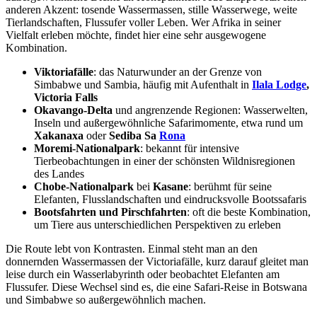
anderen Akzent: tosende Wassermassen, stille Wasserwege, weite
Tierlandschaften, Flussufer voller Leben. Wer Afrika in seiner
Vielfalt erleben möchte, findet hier eine sehr ausgewogene
Kombination.
Viktoriafälle
: das Naturwunder an der Grenze von
Simbabwe und Sambia, häufig mit Aufenthalt in
Ilala Lodge
,
Victoria Falls
Okavango-Delta
und angrenzende Regionen: Wasserwelten,
Inseln und außergewöhnliche Safarimomente, etwa rund um
Xakanaxa
oder
Sediba Sa
Rona
Moremi-Nationalpark
: bekannt für intensive
Tierbeobachtungen in einer der schönsten Wildnisregionen
des Landes
Chobe-Nationalpark
bei
Kasane
: berühmt für seine
Elefanten, Flusslandschaften und eindrucksvolle Bootssafaris
Bootsfahrten und Pirschfahrten
: oft die beste Kombination,
um Tiere aus unterschiedlichen Perspektiven zu erleben
Die Route lebt von Kontrasten. Einmal steht man an den
donnernden Wassermassen der Victoriafälle, kurz darauf gleitet man
leise durch ein Wasserlabyrinth oder beobachtet Elefanten am
Flussufer. Diese Wechsel sind es, die eine Safari-Reise in Botswana
und Simbabwe so außergewöhnlich machen.