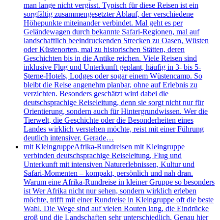
man lange nicht vergisst. Typisch für diese Reisen ist ein
sorgfältig zusammengesetzter Ablauf, der verschiedene
Höhepunkte miteinander verbindet. Mal geht es per
Geländewagen durch bekannte Safari-Regionen, mal auf
landschaftlich beeindruckenden Strecken zu Oasen, Wüsten
oder Küstenorten, mal zu historischen Stätten, deren
Geschichten bis in die Antike reichen. Viele Reisen sind
inklusive Flug und Unterkunft geplant, häufig in 3- bis 5-
Sterne-Hotels, Lodges oder sogar einem Wüstencamp. So
bleibt die Reise angenehm planbar, ohne auf Erlebnis zu
verzichten. Besonders geschätzt wird dabei die
deutschsprachige Reiseleitung, denn sie sorgt nicht nur für
Orientierung, sondern auch für Hintergrundwissen. Wer die
Tierwelt, die Geschichte oder die Besonderheiten eines
Landes wirklich verstehen möchte, reist mit einer Führung
deutlich intensiver. Gerade…
mit Kleingruppe
Afrika-Rundreisen mit Kleingruppe
verbinden deutschsprachige Reiseleitung, Flug und
Unterkunft mit intensiven Naturerlebnissen, Kultur und
Safari-Momenten – kompakt, persönlich und nah dran.
Warum eine Afrika-Rundreise in kleiner Gruppe so besonders
ist Wer Afrika nicht nur sehen, sondern wirklich erleben
möchte, trifft mit einer Rundreise in Kleingruppe oft die beste
Wahl. Die Wege sind auf vielen Routen lang, die Eindrücke
groß und die Landschaften sehr unterschiedlich. Genau hier