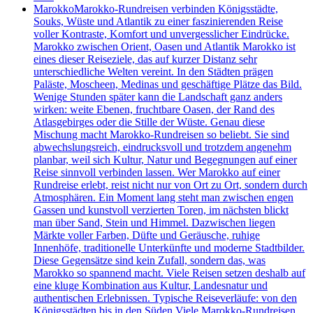
Marokko
Marokko-Rundreisen verbinden Königsstädte,
Souks, Wüste und Atlantik zu einer faszinierenden Reise
voller Kontraste, Komfort und unvergesslicher Eindrücke.
Marokko zwischen Orient, Oasen und Atlantik Marokko ist
eines dieser Reiseziele, das auf kurzer Distanz sehr
unterschiedliche Welten vereint. In den Städten prägen
Paläste, Moscheen, Medinas und geschäftige Plätze das Bild.
Wenige Stunden später kann die Landschaft ganz anders
wirken: weite Ebenen, fruchtbare Oasen, der Rand des
Atlasgebirges oder die Stille der Wüste. Genau diese
Mischung macht Marokko-Rundreisen so beliebt. Sie sind
abwechslungsreich, eindrucksvoll und trotzdem angenehm
planbar, weil sich Kultur, Natur und Begegnungen auf einer
Reise sinnvoll verbinden lassen. Wer Marokko auf einer
Rundreise erlebt, reist nicht nur von Ort zu Ort, sondern durch
Atmosphären. Ein Moment lang steht man zwischen engen
Gassen und kunstvoll verzierten Toren, im nächsten blickt
man über Sand, Stein und Himmel. Dazwischen liegen
Märkte voller Farben, Düfte und Geräusche, ruhige
Innenhöfe, traditionelle Unterkünfte und moderne Stadtbilder.
Diese Gegensätze sind kein Zufall, sondern das, was
Marokko so spannend macht. Viele Reisen setzen deshalb auf
eine kluge Kombination aus Kultur, Landesnatur und
authentischen Erlebnissen. Typische Reiseverläufe: von den
Königsstädten bis in den Süden Viele Marokko-Rundreisen