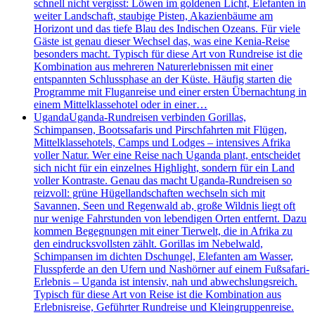
schnell nicht vergisst: Löwen im goldenen Licht, Elefanten in
weiter Landschaft, staubige Pisten, Akazienbäume am
Horizont und das tiefe Blau des Indischen Ozeans. Für viele
Gäste ist genau dieser Wechsel das, was eine Kenia-Reise
besonders macht. Typisch für diese Art von Rundreise ist die
Kombination aus mehreren Naturerlebnissen mit einer
entspannten Schlussphase an der Küste. Häufig starten die
Programme mit Fluganreise und einer ersten Übernachtung in
einem Mittelklassehotel oder in einer…
Uganda
Uganda-Rundreisen verbinden Gorillas,
Schimpansen, Bootssafaris und Pirschfahrten mit Flügen,
Mittelklassehotels, Camps und Lodges – intensives Afrika
voller Natur. Wer eine Reise nach Uganda plant, entscheidet
sich nicht für ein einzelnes Highlight, sondern für ein Land
voller Kontraste. Genau das macht Uganda-Rundreisen so
reizvoll: grüne Hügellandschaften wechseln sich mit
Savannen, Seen und Regenwald ab, große Wildnis liegt oft
nur wenige Fahrstunden von lebendigen Orten entfernt. Dazu
kommen Begegnungen mit einer Tierwelt, die in Afrika zu
den eindrucksvollsten zählt. Gorillas im Nebelwald,
Schimpansen im dichten Dschungel, Elefanten am Wasser,
Flusspferde an den Ufern und Nashörner auf einem Fußsafari-
Erlebnis – Uganda ist intensiv, nah und abwechslungsreich.
Typisch für diese Art von Reise ist die Kombination aus
Erlebnisreise, Geführter Rundreise und Kleingruppenreise.