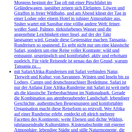
Morgens beginnt der Tag oft mit einer Pirschfahrt im
Geländewagen, tagsüber zeigen sich Elefanten, Löwen und
Giraffen in freier Wildbahn, und am Abend klingt der Tag in
einer Lodge oder einem Hotel in ruhiger Atmosphäre aus.
Später wartet mit Sansibar eine völlig andere Welt: feiner,
weißer Sand, Palmen, türkisfarbenes Wasser und die
angenehme Leichtigkeit einer Insel, auf der der Takt
langsamer wird. Gerade diese Gegensätze machen Tansania-
Rundreisen so spannend. Es geht nicht nur um eine klassische
Safari, sondern um eine Reise voller Kontraste: wild und
entspannt, ursprünglich und komfortabel, aktiv und erholsam
zugleich. Für viele Reisende ist genau das der Grund, warum
Tansania zu…
mit Safari
Afrika-Rundreisen mit Safari verbinden Natur,
Tierwelt und Kultur: von Savannen, Wüsten und Inseln bis zu
Lodges, Camps und deutschsprachiger Begleitung. Safari ist
nur der Anfang Eine Afrika-Rundreise mit Safari ist weit mehr
als die klassische Tierbeobachtung im Nationalpark. Gerade
die Kombination aus atemberaubender Landschaft, lebendiger
Geschichte, authentischen Begegnungen und komfortabler
Organisation macht diese Reiseform so reizvoll. Wer Afrika
auf einer Rundreise erlebt, entdeckt oft gleich mehrere
Facetten des Kontinents: weite Ebenen und dichte Wildnis,
jahrtausendealte Kulturstätten, Küstenabschnitte mit eigener
Atmosphäre, lebendige Städte und stille Naturmomente, die