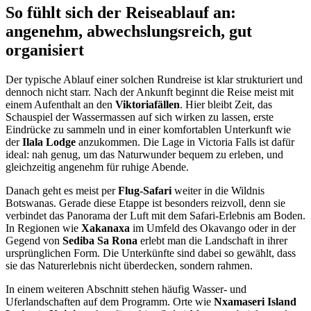
So fühlt sich der Reiseablauf an:
angenehm, abwechslungsreich, gut
organisiert
Der typische Ablauf einer solchen Rundreise ist klar strukturiert und
dennoch nicht starr. Nach der Ankunft beginnt die Reise meist mit
einem Aufenthalt an den
Viktoriafällen
. Hier bleibt Zeit, das
Schauspiel der Wassermassen auf sich wirken zu lassen, erste
Eindrücke zu sammeln und in einer komfortablen Unterkunft wie
der
Ilala Lodge
anzukommen. Die Lage in Victoria Falls ist dafür
ideal: nah genug, um das Naturwunder bequem zu erleben, und
gleichzeitig angenehm für ruhige Abende.
Danach geht es meist per
Flug-Safari
weiter in die Wildnis
Botswanas. Gerade diese Etappe ist besonders reizvoll, denn sie
verbindet das Panorama der Luft mit dem Safari-Erlebnis am Boden.
In Regionen wie
Xakanaxa
im Umfeld des Okavango oder in der
Gegend von
Sediba Sa Rona
erlebt man die Landschaft in ihrer
ursprünglichen Form. Die Unterkünfte sind dabei so gewählt, dass
sie das Naturerlebnis nicht überdecken, sondern rahmen.
In einem weiteren Abschnitt stehen häufig Wasser- und
Uferlandschaften auf dem Programm. Orte wie
Nxamaseri Island