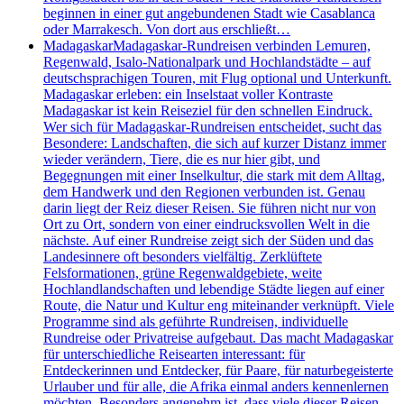
beginnen in einer gut angebundenen Stadt wie Casablanca
oder Marrakesch. Von dort aus erschließt…
Madagaskar
Madagaskar-Rundreisen verbinden Lemuren,
Regenwald, Isalo-Nationalpark und Hochlandstädte – auf
deutschsprachigen Touren, mit Flug optional und Unterkunft.
Madagaskar erleben: ein Inselstaat voller Kontraste
Madagaskar ist kein Reiseziel für den schnellen Eindruck.
Wer sich für Madagaskar-Rundreisen entscheidet, sucht das
Besondere: Landschaften, die sich auf kurzer Distanz immer
wieder verändern, Tiere, die es nur hier gibt, und
Begegnungen mit einer Inselkultur, die stark mit dem Alltag,
dem Handwerk und den Regionen verbunden ist. Genau
darin liegt der Reiz dieser Reisen. Sie führen nicht nur von
Ort zu Ort, sondern von einer eindrucksvollen Welt in die
nächste. Auf einer Rundreise zeigt sich der Süden und das
Landesinnere oft besonders vielfältig. Zerklüftete
Felsformationen, grüne Regenwaldgebiete, weite
Hochlandlandschaften und lebendige Städte liegen auf einer
Route, die Natur und Kultur eng miteinander verknüpft. Viele
Programme sind als geführte Rundreisen, individuelle
Rundreise oder Privatreise aufgebaut. Das macht Madagaskar
für unterschiedliche Reisearten interessant: für
Entdeckerinnen und Entdecker, für Paare, für naturbegeisterte
Urlauber und für alle, die Afrika einmal anders kennenlernen
möchten. Besonders angenehm ist, dass viele dieser Reisen