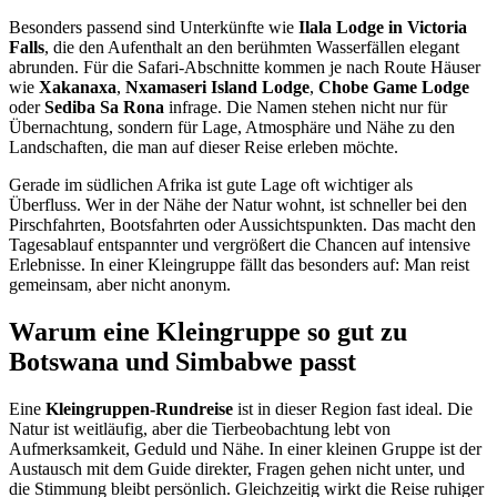
Besonders passend sind Unterkünfte wie
Ilala Lodge in Victoria
Falls
, die den Aufenthalt an den berühmten Wasserfällen elegant
abrunden. Für die Safari-Abschnitte kommen je nach Route Häuser
wie
Xakanaxa
,
Nxamaseri Island Lodge
,
Chobe Game Lodge
oder
Sediba Sa Rona
infrage. Die Namen stehen nicht nur für
Übernachtung, sondern für Lage, Atmosphäre und Nähe zu den
Landschaften, die man auf dieser Reise erleben möchte.
Gerade im südlichen Afrika ist gute Lage oft wichtiger als
Überfluss. Wer in der Nähe der Natur wohnt, ist schneller bei den
Pirschfahrten, Bootsfahrten oder Aussichtspunkten. Das macht den
Tagesablauf entspannter und vergrößert die Chancen auf intensive
Erlebnisse. In einer Kleingruppe fällt das besonders auf: Man reist
gemeinsam, aber nicht anonym.
Warum eine Kleingruppe so gut zu
Botswana und Simbabwe passt
Eine
Kleingruppen-Rundreise
ist in dieser Region fast ideal. Die
Natur ist weitläufig, aber die Tierbeobachtung lebt von
Aufmerksamkeit, Geduld und Nähe. In einer kleinen Gruppe ist der
Austausch mit dem Guide direkter, Fragen gehen nicht unter, und
die Stimmung bleibt persönlich. Gleichzeitig wirkt die Reise ruhiger