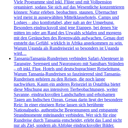
Viele Programme sind inkl. Flüge und mit Vollpension
organisiert, sodass Sie sich auf das Wesentliche konzentrieren
können: Natur erleben, beobachten, staunen. Übernachtet
wird meist in ausgewählten Mittelklassehotels, Camps und
Lodges – also komfortabel, aber nah an der Umgebung.
Besonders eindrucksvoll sind jene Etappen, bei denen Sie
mitten im oder am Rand des Urwalds schlafen und morgens
mit den Geräuschen des Regenwalds aufwachen. Genau dort
entsteht das Gefühl, wirklich in Afrika angekommen zu sein.
Warum Uganda als Rundreiseziel so besonders ist Uganda
wird…
Tansania
Tansania-Rundreisen verbinden Safari-Abenteuer in
Tarangire, Serengeti und Ngorongoro mit Sansibars Stränden
– oft inkl. Flug, Hotels und deutschsprachiger Reiseleitung.
Warum Tansania-Rundreisen so faszinierend sind Tansania-
Rundreisen gehören zu den Reisen, die noch lange
nachwirken. Kaum ein anderes Reiseziel in Ostafrika bietet
diese Mischung aus intensiven Tierbeobachtungen, weiter
Savanne, eindrucksvollen Landschaften und erholsamen
Tagen am Indischen Ozean. Genau darin liegt der besondere
Reiz: In einer einzigen Reise lassen sich berühmte
Nationalparks, authentische Begegnungen und entspannte
Strandmomente miteinander verbinden. Wer sich für eine
Rundreise durch Tansania entscheidet, erlebt das Land nicht
nur als Ziel, sondern als Abfolge eindrucksvoller Bilder.