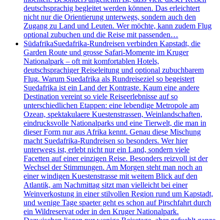
deutschsprachig begleitet werden können. Das erleichtert
nicht nur die Orientierung unterwegs, sondern auch den
Zugang zu Land und Leuten. Wer möchte, kann zudem Flug
optional zubuchen und die Reise mit passenden…
Südafrika
Suedafrika-Rundreisen verbinden Kapstadt, die
Garden Route und grosse Safari-Momente im Kruger
Nationalpark – oft mit komfortablen Hotels,
deutschsprachiger Reiseleitung und optional zubuchbarem
Flug. Warum Suedafrika als Rundreiseziel so begeistert
Suedafrika ist ein Land der Kontraste. Kaum eine andere
Destination vereint so viele Reiseerlebnisse auf so
unterschiedlichen Etappen: eine lebendige Metropole am
Ozean, spektakulaere Kuestenstrassen, Weinlandschaften,
eindrucksvolle Nationalparks und eine Tierwelt, die man in
dieser Form nur aus Afrika kennt. Genau diese Mischung
macht Suedafrika-Rundreisen so besonders. Wer hier
unterwegs ist, erlebt nicht nur ein Land, sondern viele
Facetten auf einer einzigen Reise. Besonders reizvoll ist der
Wechsel der Stimmungen. Am Morgen steht man noch an
einer windigen Kuestenstrasse mit weitem Blick auf den
Atlantik, am Nachmittag sitzt man vielleicht bei einer
Weinverkostung in einer stilvollen Region rund um Kapstadt,
und wenige Tage spaeter geht es schon auf Pirschfahrt durch
ein Wildreservat oder in den Kruger Nationalpark.