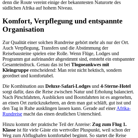
denn die Route vereint einige der bekanntesten Naturorte des
südlichen Afrika auf hohem Niveau.
Komfort, Verpflegung und entspannte
Organisation
Zur Qualität einer solchen Rundreise gehört mehr als nur der Ort.
Auch Verpflegung, Transfers und die Abstimmung der
Reisebausteine spielen eine Rolle. Wenn Flüge, Lodges und
Programm gut aufeinander abgestimmt sind, entsteht ein entspannter
Gesamteindruck. Genau das ist bei
Tlogoeankwes mit
Kleingruppe
entscheidend: Man reist nicht hektisch, sondern
geordnet und komfortabel.
Die Kombination aus
Deluxe-Safari-Lodges
und
4-Sterne-Hotel
sorgt dafür, dass die Reise zwischen Natur und Erholung balanciert.
Nach Pirschfahrten, Ausblicken und Bootsfahrten ist es angenehm,
an einen Ort zurückzukehren, an dem man gut schläft, gut isst und
den Tag in Ruhe ausklingen lassen kann. Gerade auf einer
Afrika-
Rundreise
macht das einen deutlichen Unterschied.
Hinzu kommt der praktische Teil der Anreise:
Zug zum Flug 1.
Klasse
ist für viele Gäste ein wertvoller Pluspunkt, weil schon der
Weg zum Abflughafen komfortabel beginnt. So startet die Reise