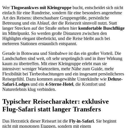
Wer
Tlogoeankwes mit Kleingruppe
bucht, entscheidet sich nicht
einfach für eine Rundreise, sondern für eine besonders angenehme
Art des Reisens: überschaubare Gruppengröße, persönliche
Betreuung und ein Ablauf, der die Reisezeit sinnvoll nutzt. Statt
langer Strecken auf der Straße stehen hier
komfortable Buschflüge
im Mittelpunkt. So werden große Distanzen zwischen den
Highlights elegant überbrückt, und die Reise bleibt auch bei
mehreren Stationen erstaunlich entspannt.
Gerade in Botswana und Simbabwe ist das ein großer Vorteil. Die
Landschaften sind weit, oft sehr ursprünglich und in ihrer Wirkung
kaum zu übertreffen. Mit einer Kleingruppe erlebt man sie
intensiver: weniger Wartezeiten, mehr Nähe zum Guide, mehr
Flexibilität bei Tierbeobachtungen und ein insgesamt persönlicheres
Reisegefühl. Dazu kommen ausgewählte Unterkünfte wie
Deluxe-
Safari-Lodges
und ein
4-Sterne-Hotel
, die Komfort und
Naturerlebnis klug verbinden.
Typischer Reisecharakter: exklusive
Flug-Safari statt langer Transfers
Das Herzstück dieser Reiseart ist die
Fly-in-Safari
. Sie beginnt
nicht mit monotonen Etappen, sondern mit einem