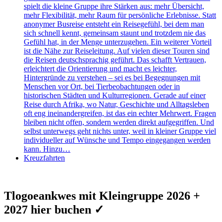
spielt die kleine Gruppe ihre Stärken aus: mehr Übersicht,
mehr Flexibilität, mehr Raum für persönliche Erlebnisse. Statt
anonymer Busreise entsteht ein Reisegefühl, bei dem man
sich schnell kennt, gemeinsam staunt und trotzdem nie das
Gefühl hat, in der Menge unterzugehen. Ein weiterer Vorteil
ist die Nähe zur Reiseleitung. Auf vielen dieser Touren sind
die Reisen deutschsprachig geführt. Das schafft Vertrauen,
erleichtert die Orientierung und macht es leichter,
Hintergründe zu verstehen – sei es bei Begegnungen mit
Menschen vor Ort, bei Tierbeobachtungen oder in
historischen Städten und Kulturregionen. Gerade auf einer
Reise durch Afrika, wo Natur, Geschichte und Alltagsleben
oft eng ineinandergreifen, ist das ein echter Mehrwert. Fragen
bleiben nicht offen, sondern werden direkt aufgegriffen. Und
selbst unterwegs geht nichts unter, weil in kleiner Gruppe viel
individueller auf Wünsche und Tempo eingegangen werden
kann. Hinzu…
Kreuzfahrten
Tlogoeankwes mit Kleingruppe 2026 +
2027 hier buchen ✓