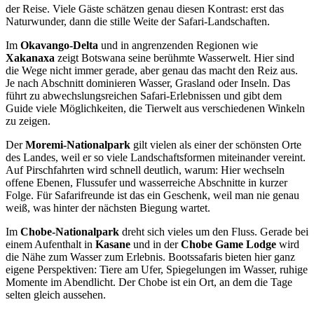
der Reise. Viele Gäste schätzen genau diesen Kontrast: erst das
Naturwunder, dann die stille Weite der Safari-Landschaften.
Im
Okavango-Delta
und in angrenzenden Regionen wie
Xakanaxa
zeigt Botswana seine berühmte Wasserwelt. Hier sind
die Wege nicht immer gerade, aber genau das macht den Reiz aus.
Je nach Abschnitt dominieren Wasser, Grasland oder Inseln. Das
führt zu abwechslungsreichen Safari-Erlebnissen und gibt dem
Guide viele Möglichkeiten, die Tierwelt aus verschiedenen Winkeln
zu zeigen.
Der
Moremi-Nationalpark
gilt vielen als einer der schönsten Orte
des Landes, weil er so viele Landschaftsformen miteinander vereint.
Auf Pirschfahrten wird schnell deutlich, warum: Hier wechseln
offene Ebenen, Flussufer und wasserreiche Abschnitte in kurzer
Folge. Für Safarifreunde ist das ein Geschenk, weil man nie genau
weiß, was hinter der nächsten Biegung wartet.
Im
Chobe-Nationalpark
dreht sich vieles um den Fluss. Gerade bei
einem Aufenthalt in
Kasane
und in der
Chobe Game Lodge
wird
die Nähe zum Wasser zum Erlebnis. Bootssafaris bieten hier ganz
eigene Perspektiven: Tiere am Ufer, Spiegelungen im Wasser, ruhige
Momente im Abendlicht. Der Chobe ist ein Ort, an dem die Tage
selten gleich aussehen.