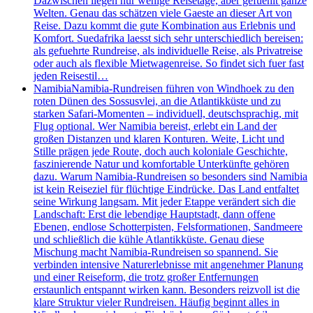
Dazwischen liegen nur wenige Reisetage, aber gefuehlt ganze
Welten. Genau das schätzen viele Gaeste an dieser Art von
Reise. Dazu kommt die gute Kombination aus Erlebnis und
Komfort. Suedafrika laesst sich sehr unterschiedlich bereisen:
als gefuehrte Rundreise, als individuelle Reise, als Privatreise
oder auch als flexible Mietwagenreise. So findet sich fuer fast
jeden Reisestil…
Namibia
Namibia-Rundreisen führen von Windhoek zu den
roten Dünen des Sossusvlei, an die Atlantikküste und zu
starken Safari-Momenten – individuell, deutschsprachig, mit
Flug optional. Wer Namibia bereist, erlebt ein Land der
großen Distanzen und klaren Konturen. Weite, Licht und
Stille prägen jede Route, doch auch koloniale Geschichte,
faszinierende Natur und komfortable Unterkünfte gehören
dazu. Warum Namibia-Rundreisen so besonders sind Namibia
ist kein Reiseziel für flüchtige Eindrücke. Das Land entfaltet
seine Wirkung langsam. Mit jeder Etappe verändert sich die
Landschaft: Erst die lebendige Hauptstadt, dann offene
Ebenen, endlose Schotterpisten, Felsformationen, Sandmeere
und schließlich die kühle Atlantikküste. Genau diese
Mischung macht Namibia-Rundreisen so spannend. Sie
verbinden intensive Naturerlebnisse mit angenehmer Planung
und einer Reiseform, die trotz großer Entfernungen
erstaunlich entspannt wirken kann. Besonders reizvoll ist die
klare Struktur vieler Rundreisen. Häufig beginnt alles in