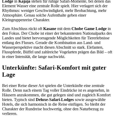
Lodge
in
Kajaja
stehen für ruhige Safari-Momente, bei denen das
Element Wasser eine zentrale Rolle spielt. Hier verlagert sich der
Rhythmus: weniger Geschwindigkeit, mehr Beobachtung, mehr
Atmosphäre. Genau solche Aufenthalte geben einer
Kleingruppenreise Charakter.
Zum Abschluss rückt oft
Kasane
mit dem
Chobe Game Lodge
in
den Fokus. Der Chobe ist einer der bekanntesten Nationalparks des
Landes und bietet hervorragende Möglichkeiten für Tiererlebnisse
entlang des Flusses. Gerade die Kombination aus Land- und
Wasserperspektive macht diesen Abschnitt so stark. Elefanten,
Flusspferde, Büffel und zahlreiche Vogelarten prägen das Bild – oft
in einer Intensität, die lange nachwirkt.
Unterkünfte: Safari-Komfort mit guter
Lage
Bei einer Reise dieser Art spielen die Unterkünfte eine zentrale
Rolle. Denn nach einem Tag voller Eindrücke ist es angenehm, in
Häusern anzukommen, die gut gelegen sind und zugleich Komfort
bieten. Typisch sind
Deluxe-Safari-Lodges
sowie ausgewählte
Hotels, die sich harmonisch in die Reise einfügen. So bleibt der
Charakter der Rundreise hochwertig, ohne den Naturbezug zu
verlieren.