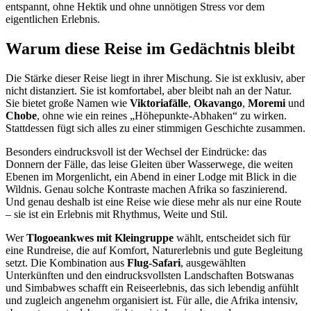
entspannt, ohne Hektik und ohne unnötigen Stress vor dem
eigentlichen Erlebnis.
Warum diese Reise im Gedächtnis bleibt
Die Stärke dieser Reise liegt in ihrer Mischung. Sie ist exklusiv, aber
nicht distanziert. Sie ist komfortabel, aber bleibt nah an der Natur.
Sie bietet große Namen wie
Viktoriafälle
,
Okavango
,
Moremi
und
Chobe
, ohne wie ein reines „Höhepunkte-Abhaken“ zu wirken.
Stattdessen fügt sich alles zu einer stimmigen Geschichte zusammen.
Besonders eindrucksvoll ist der Wechsel der Eindrücke: das
Donnern der Fälle, das leise Gleiten über Wasserwege, die weiten
Ebenen im Morgenlicht, ein Abend in einer Lodge mit Blick in die
Wildnis. Genau solche Kontraste machen Afrika so faszinierend.
Und genau deshalb ist eine Reise wie diese mehr als nur eine Route
– sie ist ein Erlebnis mit Rhythmus, Weite und Stil.
Wer
Tlogoeankwes mit Kleingruppe
wählt, entscheidet sich für
eine Rundreise, die auf Komfort, Naturerlebnis und gute Begleitung
setzt. Die Kombination aus
Flug-Safari
, ausgewählten
Unterkünften und den eindrucksvollsten Landschaften Botswanas
und Simbabwes schafft ein Reiseerlebnis, das sich lebendig anfühlt
und zugleich angenehm organisiert ist. Für alle, die Afrika intensiv,