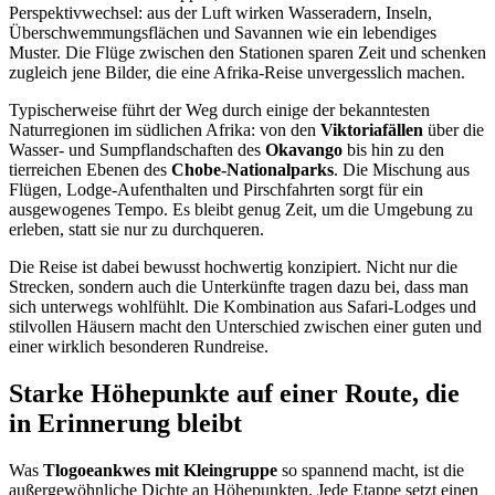
Perspektivwechsel: aus der Luft wirken Wasseradern, Inseln,
Überschwemmungsflächen und Savannen wie ein lebendiges
Muster. Die Flüge zwischen den Stationen sparen Zeit und schenken
zugleich jene Bilder, die eine Afrika-Reise unvergesslich machen.
Typischerweise führt der Weg durch einige der bekanntesten
Naturregionen im südlichen Afrika: von den
Viktoriafällen
über die
Wasser- und Sumpflandschaften des
Okavango
bis hin zu den
tierreichen Ebenen des
Chobe-Nationalparks
. Die Mischung aus
Flügen, Lodge-Aufenthalten und Pirschfahrten sorgt für ein
ausgewogenes Tempo. Es bleibt genug Zeit, um die Umgebung zu
erleben, statt sie nur zu durchqueren.
Die Reise ist dabei bewusst hochwertig konzipiert. Nicht nur die
Strecken, sondern auch die Unterkünfte tragen dazu bei, dass man
sich unterwegs wohlfühlt. Die Kombination aus Safari-Lodges und
stilvollen Häusern macht den Unterschied zwischen einer guten und
einer wirklich besonderen Rundreise.
Starke Höhepunkte auf einer Route, die
in Erinnerung bleibt
Was
Tlogoeankwes mit Kleingruppe
so spannend macht, ist die
außergewöhnliche Dichte an Höhepunkten. Jede Etappe setzt einen