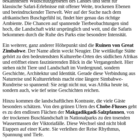
bekanntesten Wildschutzgebieten des Landes und steht für
klassische Safari-Erlebnisse mit offener Weite, trockenen Ebenen
und beeindruckender Tierwelt. Wer auf der Suche nach dem
afrikanischen Buschgefühl ist, findet hier genau das richtige
Ambiente. Die Chancen auf spannende Tierbeobachtungen sind
hoch, die Landschaft wirkt ursprünglich und weit, und die Safaris
bekommen durch die Ruhe des Parks eine besondere Intensität.
Ein weiterer, ganz anderer Höhepunkt sind die
Ruinen von Great
Zimbabwe
. Der Name allein weckt Neugier. Die weitläufige Stätte
gehört zu den bedeutendsten Kulturerbe-Orten des südlichen Afrikas
und eröffnet einen faszinierenden Blick in die Vergangenheit. Hier
stehen nicht Tiere und Landschaft im Vordergrund, sondern
Geschichte, Architektur und Identität. Gerade diese Verbindung aus
Naturreise und Kulturerlebnis macht eine längere Simbabwe-
Rundreise so spannend: Sie zeigt nicht nur, was Afrika heute ist,
sondern auch, wie tief seine Geschichten reichen.
Hinzu kommen die landschaftlichen Kontraste, die viele Gäste
besonders schätzen. Von den grünen Ufern des
Chobe-Flusses
geht
es zu den endlosen Flächen der
Makgadikgadi-Salzpfannen
, von
der trockenen Buschlandschaft in Nationalparks zu den tosenden
Wassermassen der Viktoriafälle. Diese Wechsel sind nicht bloß
Etappen auf einer Karte. Sie verleihen der Reise Rhythmus,
Spannung und Tiefe.