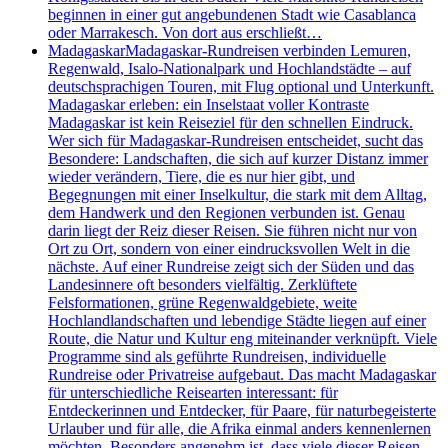
beginnen in einer gut angebundenen Stadt wie Casablanca
oder Marrakesch. Von dort aus erschließt…
Madagaskar
Madagaskar-Rundreisen verbinden Lemuren,
Regenwald, Isalo-Nationalpark und Hochlandstädte – auf
deutschsprachigen Touren, mit Flug optional und Unterkunft.
Madagaskar erleben: ein Inselstaat voller Kontraste
Madagaskar ist kein Reiseziel für den schnellen Eindruck.
Wer sich für Madagaskar-Rundreisen entscheidet, sucht das
Besondere: Landschaften, die sich auf kurzer Distanz immer
wieder verändern, Tiere, die es nur hier gibt, und
Begegnungen mit einer Inselkultur, die stark mit dem Alltag,
dem Handwerk und den Regionen verbunden ist. Genau
darin liegt der Reiz dieser Reisen. Sie führen nicht nur von
Ort zu Ort, sondern von einer eindrucksvollen Welt in die
nächste. Auf einer Rundreise zeigt sich der Süden und das
Landesinnere oft besonders vielfältig. Zerklüftete
Felsformationen, grüne Regenwaldgebiete, weite
Hochlandlandschaften und lebendige Städte liegen auf einer
Route, die Natur und Kultur eng miteinander verknüpft. Viele
Programme sind als geführte Rundreisen, individuelle
Rundreise oder Privatreise aufgebaut. Das macht Madagaskar
für unterschiedliche Reisearten interessant: für
Entdeckerinnen und Entdecker, für Paare, für naturbegeisterte
Urlauber und für alle, die Afrika einmal anders kennenlernen
möchten. Besonders angenehm ist, dass viele dieser Reisen