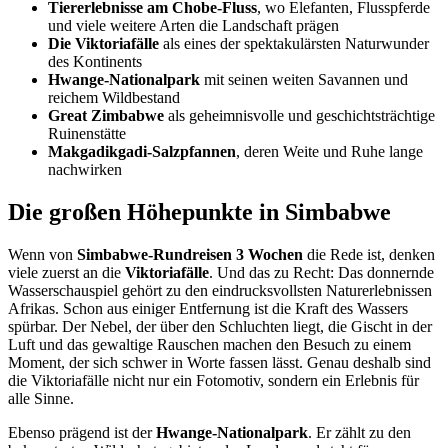
Tiererlebnisse am Chobe-Fluss
, wo Elefanten, Flusspferde
und viele weitere Arten die Landschaft prägen
Die Viktoriafälle
als eines der spektakulärsten Naturwunder
des Kontinents
Hwange-Nationalpark
mit seinen weiten Savannen und
reichem Wildbestand
Great Zimbabwe
als geheimnisvolle und geschichtsträchtige
Ruinenstätte
Makgadikgadi-Salzpfannen
, deren Weite und Ruhe lange
nachwirken
Die großen Höhepunkte in Simbabwe
Wenn von
Simbabwe-Rundreisen 3 Wochen
die Rede ist, denken
viele zuerst an die
Viktoriafälle
. Und das zu Recht: Das donnernde
Wasserschauspiel gehört zu den eindrucksvollsten Naturerlebnissen
Afrikas. Schon aus einiger Entfernung ist die Kraft des Wassers
spürbar. Der Nebel, der über den Schluchten liegt, die Gischt in der
Luft und das gewaltige Rauschen machen den Besuch zu einem
Moment, der sich schwer in Worte fassen lässt. Genau deshalb sind
die Viktoriafälle nicht nur ein Fotomotiv, sondern ein Erlebnis für
alle Sinne.
Ebenso prägend ist der
Hwange-Nationalpark
. Er zählt zu den