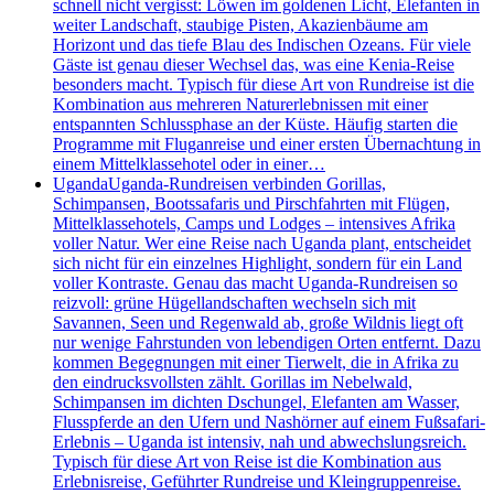
schnell nicht vergisst: Löwen im goldenen Licht, Elefanten in
weiter Landschaft, staubige Pisten, Akazienbäume am
Horizont und das tiefe Blau des Indischen Ozeans. Für viele
Gäste ist genau dieser Wechsel das, was eine Kenia-Reise
besonders macht. Typisch für diese Art von Rundreise ist die
Kombination aus mehreren Naturerlebnissen mit einer
entspannten Schlussphase an der Küste. Häufig starten die
Programme mit Fluganreise und einer ersten Übernachtung in
einem Mittelklassehotel oder in einer…
Uganda
Uganda-Rundreisen verbinden Gorillas,
Schimpansen, Bootssafaris und Pirschfahrten mit Flügen,
Mittelklassehotels, Camps und Lodges – intensives Afrika
voller Natur. Wer eine Reise nach Uganda plant, entscheidet
sich nicht für ein einzelnes Highlight, sondern für ein Land
voller Kontraste. Genau das macht Uganda-Rundreisen so
reizvoll: grüne Hügellandschaften wechseln sich mit
Savannen, Seen und Regenwald ab, große Wildnis liegt oft
nur wenige Fahrstunden von lebendigen Orten entfernt. Dazu
kommen Begegnungen mit einer Tierwelt, die in Afrika zu
den eindrucksvollsten zählt. Gorillas im Nebelwald,
Schimpansen im dichten Dschungel, Elefanten am Wasser,
Flusspferde an den Ufern und Nashörner auf einem Fußsafari-
Erlebnis – Uganda ist intensiv, nah und abwechslungsreich.
Typisch für diese Art von Reise ist die Kombination aus
Erlebnisreise, Geführter Rundreise und Kleingruppenreise.