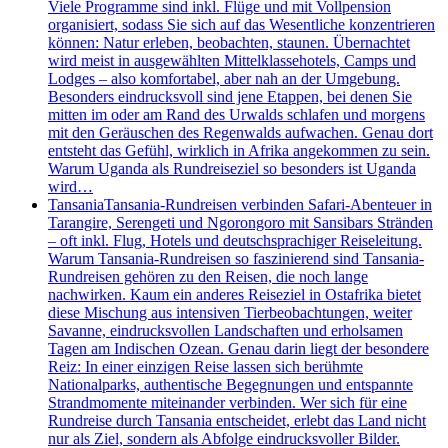
Viele Programme sind inkl. Flüge und mit Vollpension
organisiert, sodass Sie sich auf das Wesentliche konzentrieren
können: Natur erleben, beobachten, staunen. Übernachtet
wird meist in ausgewählten Mittelklassehotels, Camps und
Lodges – also komfortabel, aber nah an der Umgebung.
Besonders eindrucksvoll sind jene Etappen, bei denen Sie
mitten im oder am Rand des Urwalds schlafen und morgens
mit den Geräuschen des Regenwalds aufwachen. Genau dort
entsteht das Gefühl, wirklich in Afrika angekommen zu sein.
Warum Uganda als Rundreiseziel so besonders ist Uganda
wird…
Tansania
Tansania-Rundreisen verbinden Safari-Abenteuer in
Tarangire, Serengeti und Ngorongoro mit Sansibars Stränden
– oft inkl. Flug, Hotels und deutschsprachiger Reiseleitung.
Warum Tansania-Rundreisen so faszinierend sind Tansania-
Rundreisen gehören zu den Reisen, die noch lange
nachwirken. Kaum ein anderes Reiseziel in Ostafrika bietet
diese Mischung aus intensiven Tierbeobachtungen, weiter
Savanne, eindrucksvollen Landschaften und erholsamen
Tagen am Indischen Ozean. Genau darin liegt der besondere
Reiz: In einer einzigen Reise lassen sich berühmte
Nationalparks, authentische Begegnungen und entspannte
Strandmomente miteinander verbinden. Wer sich für eine
Rundreise durch Tansania entscheidet, erlebt das Land nicht
nur als Ziel, sondern als Abfolge eindrucksvoller Bilder.