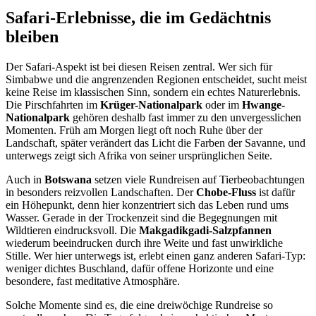
Safari-Erlebnisse, die im Gedächtnis
bleiben
Der Safari-Aspekt ist bei diesen Reisen zentral. Wer sich für
Simbabwe und die angrenzenden Regionen entscheidet, sucht meist
keine Reise im klassischen Sinn, sondern ein echtes Naturerlebnis.
Die Pirschfahrten im
Krüger-Nationalpark
oder im
Hwange-
Nationalpark
gehören deshalb fast immer zu den unvergesslichen
Momenten. Früh am Morgen liegt oft noch Ruhe über der
Landschaft, später verändert das Licht die Farben der Savanne, und
unterwegs zeigt sich Afrika von seiner ursprünglichen Seite.
Auch in
Botswana
setzen viele Rundreisen auf Tierbeobachtungen
in besonders reizvollen Landschaften. Der
Chobe-Fluss
ist dafür
ein Höhepunkt, denn hier konzentriert sich das Leben rund ums
Wasser. Gerade in der Trockenzeit sind die Begegnungen mit
Wildtieren eindrucksvoll. Die
Makgadikgadi-Salzpfannen
wiederum beeindrucken durch ihre Weite und fast unwirkliche
Stille. Wer hier unterwegs ist, erlebt einen ganz anderen Safari-Typ:
weniger dichtes Buschland, dafür offene Horizonte und eine
besondere, fast meditative Atmosphäre.
Solche Momente sind es, die eine dreiwöchige Rundreise so