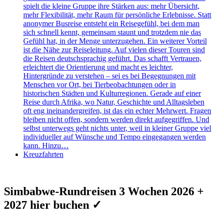
spielt die kleine Gruppe ihre Stärken aus: mehr Übersicht,
mehr Flexibilität, mehr Raum für persönliche Erlebnisse. Statt
anonymer Busreise entsteht ein Reisegefühl, bei dem man
sich schnell kennt, gemeinsam staunt und trotzdem nie das
Gefühl hat, in der Menge unterzugehen. Ein weiterer Vorteil
ist die Nähe zur Reiseleitung. Auf vielen dieser Touren sind
die Reisen deutschsprachig geführt. Das schafft Vertrauen,
erleichtert die Orientierung und macht es leichter,
Hintergründe zu verstehen – sei es bei Begegnungen mit
Menschen vor Ort, bei Tierbeobachtungen oder in
historischen Städten und Kulturregionen. Gerade auf einer
Reise durch Afrika, wo Natur, Geschichte und Alltagsleben
oft eng ineinandergreifen, ist das ein echter Mehrwert. Fragen
bleiben nicht offen, sondern werden direkt aufgegriffen. Und
selbst unterwegs geht nichts unter, weil in kleiner Gruppe viel
individueller auf Wünsche und Tempo eingegangen werden
kann. Hinzu…
Kreuzfahrten
Simbabwe-Rundreisen 3 Wochen 2026 +
2027 hier buchen ✓