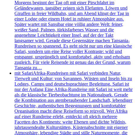
Morgens beginnt der Tag oft mit einer Pirschfahrt im
Geländewagen, tagsüber zeigen sich Elefanten, Löwen und
Giraffen in freier Wildbahn, und am Abend klingt der Tag in
einer Lodge oder einem Hotel in ruhiger Atmosphäre aus.
Später wartet mit Sansibar eine völlig andere Welt: feiner,
weißer Sand, Palmen, türkisfarbenes Wasser und die
angenehme Leichtigkeit einer Insel, auf der der Takt
langsamer wird. Gerade diese Gegensätze machen Tansania-
Rundreisen so spannend. Es geht nicht nur um eine klassische
Safari, sondern um eine Reise voller Kontraste: wild und
entspannt, ursprünglich und komfortabel, aktiv und erholsam
zugleich. Für viele Reisende ist genau das der Grund, warum
Tansania zu…
mit Safari
Afrika-Rundreisen mit Safari verbinden Natur,
Tierwelt und Kultur: von Savannen, Wüsten und Inseln bis zu
Lodges, Camps und deutschsprachiger Begleitung. Safari ist
nur der Anfang Eine Afrika-Rundreise mit Safari ist weit mehr
als die klassische Tierbeobachtung im Nationalpark. Gerade
die Kombination aus atemberaubender Landschaft, lebendiger
Geschichte, authentischen Begegnungen und komfortabler
Organisation macht diese Reiseform so reizvoll. Wer Afrika
auf einer Rundreise erlebt, entdeckt oft gleich mehrere
Facetten des Kontinents: weite Ebenen und dichte Wildnis,
jahrtausendealte Kulturstätten, Küstenabschnitte mit eigener
Atmosphäre, lebendige Städte und stille Naturmomente, die