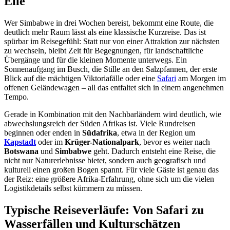
Eile
Wer Simbabwe in drei Wochen bereist, bekommt eine Route, die
deutlich mehr Raum lässt als eine klassische Kurzreise. Das ist
spürbar im Reisegefühl: Statt nur von einer Attraktion zur nächsten
zu wechseln, bleibt Zeit für Begegnungen, für landschaftliche
Übergänge und für die kleinen Momente unterwegs. Ein
Sonnenaufgang im Busch, die Stille an den Salzpfannen, der erste
Blick auf die mächtigen Viktoriafälle oder eine
Safari
am Morgen im
offenen Geländewagen – all das entfaltet sich in einem angenehmen
Tempo.
Gerade in Kombination mit den Nachbarländern wird deutlich, wie
abwechslungsreich der Süden Afrikas ist. Viele Rundreisen
beginnen oder enden in
Südafrika
, etwa in der Region um
Kapstadt
oder im
Krüger-Nationalpark
, bevor es weiter nach
Botswana
und
Simbabwe
geht. Dadurch entsteht eine Reise, die
nicht nur Naturerlebnisse bietet, sondern auch geografisch und
kulturell einen großen Bogen spannt. Für viele Gäste ist genau das
der Reiz: eine größere Afrika-Erfahrung, ohne sich um die vielen
Logistikdetails selbst kümmern zu müssen.
Typische Reiseverläufe: Von Safari zu
Wasserfällen und Kulturschätzen