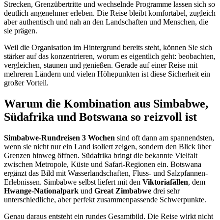
Strecken, Grenzübertritte und wechselnde Programme lassen sich so
deutlich angenehmer erleben. Die Reise bleibt komfortabel, zugleich
aber authentisch und nah an den Landschaften und Menschen, die
sie prägen.
Weil die Organisation im Hintergrund bereits steht, können Sie sich
stärker auf das konzentrieren, worum es eigentlich geht: beobachten,
vergleichen, staunen und genießen. Gerade auf einer Reise mit
mehreren Ländern und vielen Höhepunkten ist diese Sicherheit ein
großer Vorteil.
Warum die Kombination aus Simbabwe,
Südafrika und Botswana so reizvoll ist
Simbabwe-Rundreisen 3 Wochen
sind oft dann am spannendsten,
wenn sie nicht nur ein Land isoliert zeigen, sondern den Blick über
Grenzen hinweg öffnen. Südafrika bringt die bekannte Vielfalt
zwischen Metropole, Küste und Safari-Regionen ein. Botswana
ergänzt das Bild mit Wasserlandschaften, Fluss- und Salzpfannen-
Erlebnissen. Simbabwe selbst liefert mit den
Viktoriafällen
, dem
Hwange-Nationalpark
und
Great Zimbabwe
drei sehr
unterschiedliche, aber perfekt zusammenpassende Schwerpunkte.
Genau daraus entsteht ein rundes Gesamtbild. Die Reise wirkt nicht