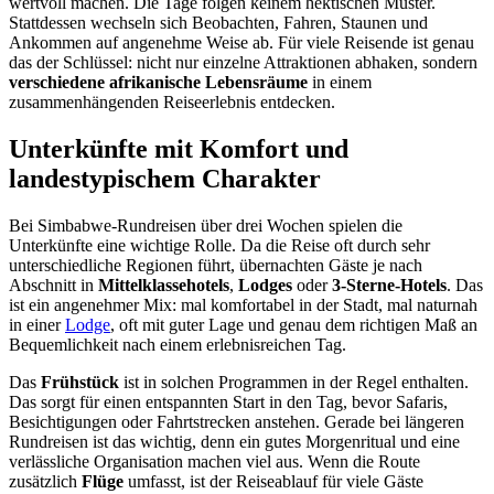
wertvoll machen. Die Tage folgen keinem hektischen Muster.
Stattdessen wechseln sich Beobachten, Fahren, Staunen und
Ankommen auf angenehme Weise ab. Für viele Reisende ist genau
das der Schlüssel: nicht nur einzelne Attraktionen abhaken, sondern
verschiedene afrikanische Lebensräume
in einem
zusammenhängenden Reiseerlebnis entdecken.
Unterkünfte mit Komfort und
landestypischem Charakter
Bei Simbabwe-Rundreisen über drei Wochen spielen die
Unterkünfte eine wichtige Rolle. Da die Reise oft durch sehr
unterschiedliche Regionen führt, übernachten Gäste je nach
Abschnitt in
Mittelklassehotels
,
Lodges
oder
3-Sterne-Hotels
. Das
ist ein angenehmer Mix: mal komfortabel in der Stadt, mal naturnah
in einer
Lodge
, oft mit guter Lage und genau dem richtigen Maß an
Bequemlichkeit nach einem erlebnisreichen Tag.
Das
Frühstück
ist in solchen Programmen in der Regel enthalten.
Das sorgt für einen entspannten Start in den Tag, bevor Safaris,
Besichtigungen oder Fahrtstrecken anstehen. Gerade bei längeren
Rundreisen ist das wichtig, denn ein gutes Morgenritual und eine
verlässliche Organisation machen viel aus. Wenn die Route
zusätzlich
Flüge
umfasst, ist der Reiseablauf für viele Gäste