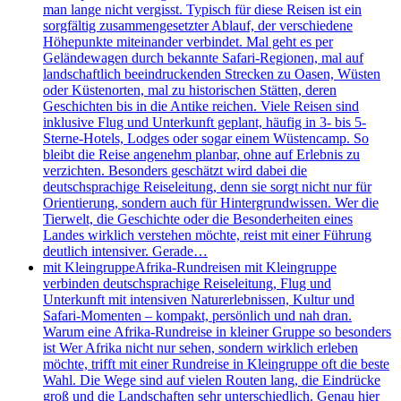
man lange nicht vergisst. Typisch für diese Reisen ist ein
sorgfältig zusammengesetzter Ablauf, der verschiedene
Höhepunkte miteinander verbindet. Mal geht es per
Geländewagen durch bekannte Safari-Regionen, mal auf
landschaftlich beeindruckenden Strecken zu Oasen, Wüsten
oder Küstenorten, mal zu historischen Stätten, deren
Geschichten bis in die Antike reichen. Viele Reisen sind
inklusive Flug und Unterkunft geplant, häufig in 3- bis 5-
Sterne-Hotels, Lodges oder sogar einem Wüstencamp. So
bleibt die Reise angenehm planbar, ohne auf Erlebnis zu
verzichten. Besonders geschätzt wird dabei die
deutschsprachige Reiseleitung, denn sie sorgt nicht nur für
Orientierung, sondern auch für Hintergrundwissen. Wer die
Tierwelt, die Geschichte oder die Besonderheiten eines
Landes wirklich verstehen möchte, reist mit einer Führung
deutlich intensiver. Gerade…
mit Kleingruppe
Afrika-Rundreisen mit Kleingruppe
verbinden deutschsprachige Reiseleitung, Flug und
Unterkunft mit intensiven Naturerlebnissen, Kultur und
Safari-Momenten – kompakt, persönlich und nah dran.
Warum eine Afrika-Rundreise in kleiner Gruppe so besonders
ist Wer Afrika nicht nur sehen, sondern wirklich erleben
möchte, trifft mit einer Rundreise in Kleingruppe oft die beste
Wahl. Die Wege sind auf vielen Routen lang, die Eindrücke
groß und die Landschaften sehr unterschiedlich. Genau hier