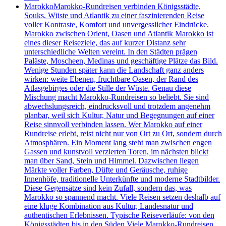
Marokko
Marokko-Rundreisen verbinden Königsstädte,
Souks, Wüste und Atlantik zu einer faszinierenden Reise
voller Kontraste, Komfort und unvergesslicher Eindrücke.
Marokko zwischen Orient, Oasen und Atlantik Marokko ist
eines dieser Reiseziele, das auf kurzer Distanz sehr
unterschiedliche Welten vereint. In den Städten prägen
Paläste, Moscheen, Medinas und geschäftige Plätze das Bild.
Wenige Stunden später kann die Landschaft ganz anders
wirken: weite Ebenen, fruchtbare Oasen, der Rand des
Atlasgebirges oder die Stille der Wüste. Genau diese
Mischung macht Marokko-Rundreisen so beliebt. Sie sind
abwechslungsreich, eindrucksvoll und trotzdem angenehm
planbar, weil sich Kultur, Natur und Begegnungen auf einer
Reise sinnvoll verbinden lassen. Wer Marokko auf einer
Rundreise erlebt, reist nicht nur von Ort zu Ort, sondern durch
Atmosphären. Ein Moment lang steht man zwischen engen
Gassen und kunstvoll verzierten Toren, im nächsten blickt
man über Sand, Stein und Himmel. Dazwischen liegen
Märkte voller Farben, Düfte und Geräusche, ruhige
Innenhöfe, traditionelle Unterkünfte und moderne Stadtbilder.
Diese Gegensätze sind kein Zufall, sondern das, was
Marokko so spannend macht. Viele Reisen setzen deshalb auf
eine kluge Kombination aus Kultur, Landesnatur und
authentischen Erlebnissen. Typische Reiseverläufe: von den
Königsstädten bis in den Süden Viele Marokko-Rundreisen