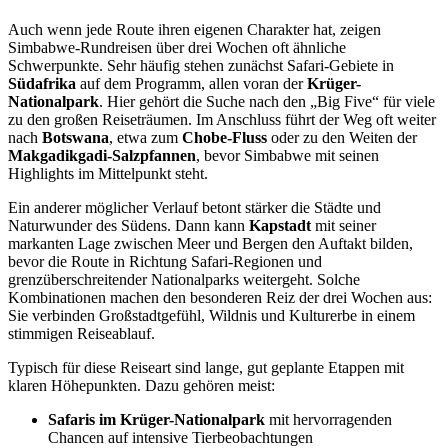
Auch wenn jede Route ihren eigenen Charakter hat, zeigen
Simbabwe-Rundreisen über drei Wochen oft ähnliche
Schwerpunkte. Sehr häufig stehen zunächst Safari-Gebiete in
Südafrika
auf dem Programm, allen voran der
Krüger-
Nationalpark
. Hier gehört die Suche nach den „Big Five“ für viele
zu den großen Reiseträumen. Im Anschluss führt der Weg oft weiter
nach
Botswana
, etwa zum
Chobe-Fluss
oder zu den Weiten der
Makgadikgadi-Salzpfannen
, bevor Simbabwe mit seinen
Highlights im Mittelpunkt steht.
Ein anderer möglicher Verlauf betont stärker die Städte und
Naturwunder des Südens. Dann kann
Kapstadt
mit seiner
markanten Lage zwischen Meer und Bergen den Auftakt bilden,
bevor die Route in Richtung Safari-Regionen und
grenzüberschreitender Nationalparks weitergeht. Solche
Kombinationen machen den besonderen Reiz der drei Wochen aus:
Sie verbinden Großstadtgefühl, Wildnis und Kulturerbe in einem
stimmigen Reiseablauf.
Typisch für diese Reiseart sind lange, gut geplante Etappen mit
klaren Höhepunkten. Dazu gehören meist:
Safaris im Krüger-Nationalpark
mit hervorragenden
Chancen auf intensive Tierbeobachtungen