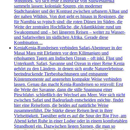
Windhoek, wo sich erste Eindrücke von Südwestafrika
sammeln lassen: koloniale Spuren, ein moderner
Stadtcharakter und der Kontrast zwischen urbanem Alltag und
der nahen Wildnis. Von dort geht es hinaus in Regionen, die
für Namibia so typisch sind: die roten Dünen im Süden, die
Weite der zentralen Hochfläche, die Atlantikküste rund um
Swakopmund und – bei längeren Reisen – weiter zu Wasser-
und Safariwelten im südlichen Afrika. Gerade diese
Kombination…
Kenia
Kenia-Rundreisen verbinden Safari-Abenteuer in der
Masai Mara mit Elefanten vor dem Kilimanjaro und
erholsamen Tagen am Indischen Ozean – oft inkl. Flug und
Unterkunft. Safari, Savanne und Ozean in einer Reise Kenia
gehört zu den Ländern, in denen sich große Naturerlebnisse,
beeindruckende Tierbeobachtungen und entspannte
Küstenmomente auf angenehm kompakte Weise verbinden
lassen. Genau das macht Kenia-Rundreisen so reizvoll: Erst
die Weite der Savanne, dann die stille Spannung einer
Pirschfahrt, schließlich der Wechsel ans Meer. Wer sich nicht
zwischen Safari und Badeurlaub entscheiden möchte, findet
hier eine Reiseform, die beides auf natürliche Weise
zusammenführt. Die Stärke dieser Reisen liegt in ihrer
Vielseitigkeit. Tagsüber geht es auf die Spur der Big Five, am
Abend kehrt Ruhe in einer Lodge oder in einem komfortablen
Strandhotel ein. Dazwischen liegen Szenen, die man so