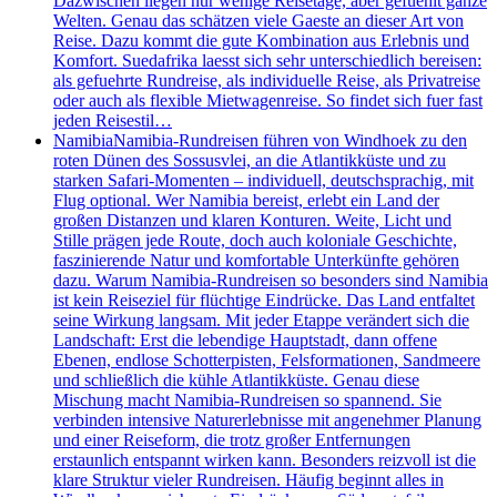
Dazwischen liegen nur wenige Reisetage, aber gefuehlt ganze
Welten. Genau das schätzen viele Gaeste an dieser Art von
Reise. Dazu kommt die gute Kombination aus Erlebnis und
Komfort. Suedafrika laesst sich sehr unterschiedlich bereisen:
als gefuehrte Rundreise, als individuelle Reise, als Privatreise
oder auch als flexible Mietwagenreise. So findet sich fuer fast
jeden Reisestil…
Namibia
Namibia-Rundreisen führen von Windhoek zu den
roten Dünen des Sossusvlei, an die Atlantikküste und zu
starken Safari-Momenten – individuell, deutschsprachig, mit
Flug optional. Wer Namibia bereist, erlebt ein Land der
großen Distanzen und klaren Konturen. Weite, Licht und
Stille prägen jede Route, doch auch koloniale Geschichte,
faszinierende Natur und komfortable Unterkünfte gehören
dazu. Warum Namibia-Rundreisen so besonders sind Namibia
ist kein Reiseziel für flüchtige Eindrücke. Das Land entfaltet
seine Wirkung langsam. Mit jeder Etappe verändert sich die
Landschaft: Erst die lebendige Hauptstadt, dann offene
Ebenen, endlose Schotterpisten, Felsformationen, Sandmeere
und schließlich die kühle Atlantikküste. Genau diese
Mischung macht Namibia-Rundreisen so spannend. Sie
verbinden intensive Naturerlebnisse mit angenehmer Planung
und einer Reiseform, die trotz großer Entfernungen
erstaunlich entspannt wirken kann. Besonders reizvoll ist die
klare Struktur vieler Rundreisen. Häufig beginnt alles in