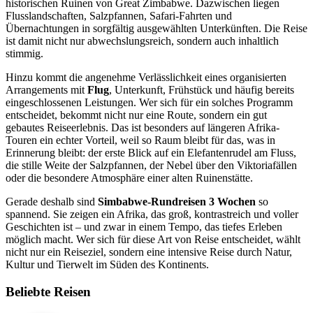
historischen Ruinen von Great Zimbabwe. Dazwischen liegen
Flusslandschaften, Salzpfannen, Safari-Fahrten und
Übernachtungen in sorgfältig ausgewählten Unterkünften. Die Reise
ist damit nicht nur abwechslungsreich, sondern auch inhaltlich
stimmig.
Hinzu kommt die angenehme Verlässlichkeit eines organisierten
Arrangements mit
Flug
, Unterkunft, Frühstück und häufig bereits
eingeschlossenen Leistungen. Wer sich für ein solches Programm
entscheidet, bekommt nicht nur eine Route, sondern ein gut
gebautes Reiseerlebnis. Das ist besonders auf längeren Afrika-
Touren ein echter Vorteil, weil so Raum bleibt für das, was in
Erinnerung bleibt: der erste Blick auf ein Elefantenrudel am Fluss,
die stille Weite der Salzpfannen, der Nebel über den Viktoriafällen
oder die besondere Atmosphäre einer alten Ruinenstätte.
Gerade deshalb sind
Simbabwe-Rundreisen 3 Wochen
so
spannend. Sie zeigen ein Afrika, das groß, kontrastreich und voller
Geschichten ist – und zwar in einem Tempo, das tiefes Erleben
möglich macht. Wer sich für diese Art von Reise entscheidet, wählt
nicht nur ein Reiseziel, sondern eine intensive Reise durch Natur,
Kultur und Tierwelt im Süden des Kontinents.
Beliebte Reisen