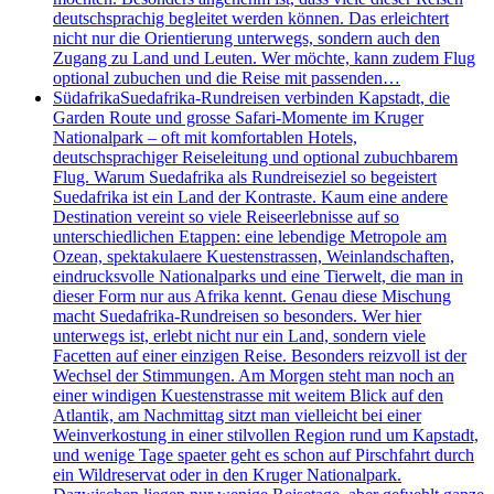
deutschsprachig begleitet werden können. Das erleichtert
nicht nur die Orientierung unterwegs, sondern auch den
Zugang zu Land und Leuten. Wer möchte, kann zudem Flug
optional zubuchen und die Reise mit passenden…
Südafrika
Suedafrika-Rundreisen verbinden Kapstadt, die
Garden Route und grosse Safari-Momente im Kruger
Nationalpark – oft mit komfortablen Hotels,
deutschsprachiger Reiseleitung und optional zubuchbarem
Flug. Warum Suedafrika als Rundreiseziel so begeistert
Suedafrika ist ein Land der Kontraste. Kaum eine andere
Destination vereint so viele Reiseerlebnisse auf so
unterschiedlichen Etappen: eine lebendige Metropole am
Ozean, spektakulaere Kuestenstrassen, Weinlandschaften,
eindrucksvolle Nationalparks und eine Tierwelt, die man in
dieser Form nur aus Afrika kennt. Genau diese Mischung
macht Suedafrika-Rundreisen so besonders. Wer hier
unterwegs ist, erlebt nicht nur ein Land, sondern viele
Facetten auf einer einzigen Reise. Besonders reizvoll ist der
Wechsel der Stimmungen. Am Morgen steht man noch an
einer windigen Kuestenstrasse mit weitem Blick auf den
Atlantik, am Nachmittag sitzt man vielleicht bei einer
Weinverkostung in einer stilvollen Region rund um Kapstadt,
und wenige Tage spaeter geht es schon auf Pirschfahrt durch
ein Wildreservat oder in den Kruger Nationalpark.