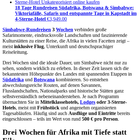
18 Tage Rundreisen Südafrika, Botswana & Simbabwe:
Viktoriafälle, Safaris und entspannte Tage in Kapstadt im
4-Sterne-Hotel
€
3,949.00
Simbabwe-Rundreisen
3
Wochen
verbinden große
Safarimomente, eindrucksvolle Landschaften und faszinierende
Kulturstätten zu einer Reise, die Afrika in vielen Facetten zeigt –
meist
inklusive Flug
, Unterkunft und deutschsprachiger
Reiseleitung.
Drei Wochen sind die ideale Dauer, um Simbabwe nicht nur zu
sehen, sondern wirklich zu erleben. In dieser Zeit lassen sich die
bekanntesten Höhepunkte des Landes mit spannenden Etappen in
Südafrika
und
Botswana
kombinieren. So entstehen
abwechslungsreiche Routen, auf denen Savannen,
Flusslandschaften, Nationalparks und historische Stätten ganz
selbstverständlich nebeneinanderstehen. Je nach Programm
übernachten Sie in
Mittelklassehotels,
Lodges
oder 3-Sterne-
Hotels
, meist mit
Frühstück
und angenehm organisierten
Tagesabläufen. Häufig sind auch
Ausflüge und Eintritte
bereits
eingeschlossen – teils im Wert von rund
500 € pro Person
.
Drei Wochen für Afrika mit Tiefe statt