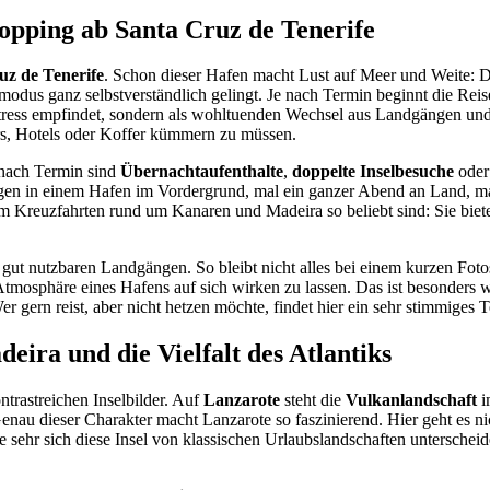
hopping ab
Santa Cruz de Tenerife
uz de Tenerife
. Schon dieser Hafen macht Lust auf Meer und Weite: Die
odus ganz selbstverständlich gelingt. Je nach Termin beginnt die Rei
tress empfindet, sondern als wohltuenden Wechsel aus Landgängen und Z
rs, Hotels oder Koffer kümmern zu müssen.
 nach Termin sind
Übernachtaufenthalte
,
doppelte Inselbesuche
oder
gen in einem Hafen im Vordergrund, mal ein ganzer Abend an Land, mal
um Kreuzfahrten rund um Kanaren und Madeira so beliebt sind: Sie biete
gut nutzbaren Landgängen. So bleibt nicht alles bei einem kurzen Fotos
tmosphäre eines Hafens auf sich wirken zu lassen. Das ist besonders we
r gern reist, aber nicht hetzen möchte, findet hier ein sehr stimmiges 
deira
und die Vielfalt des Atlantiks
trastreichen Inselbilder. Auf
Lanzarote
steht die
Vulkanlandschaft
i
 Genau dieser Charakter macht Lanzarote so faszinierend. Hier geht es
sehr sich diese Insel von klassischen Urlaubslandschaften unterscheide