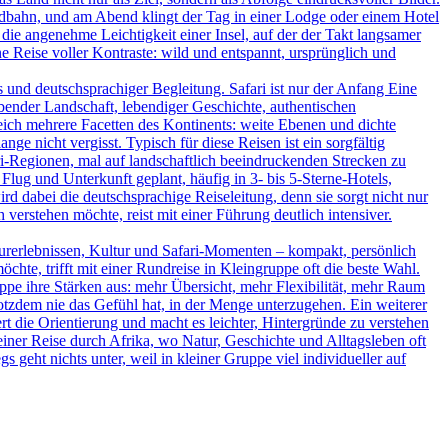
ildbahn, und am Abend klingt der Tag in einer Lodge oder einem Hotel
 die angenehme Leichtigkeit einer Insel, auf der der Takt langsamer
 Reise voller Kontraste: wild und entspannt, ursprünglich und
und deutschsprachiger Begleitung. Safari ist nur der Anfang Eine
bender Landschaft, lebendiger Geschichte, authentischen
leich mehrere Facetten des Kontinents: weite Ebenen und dichte
ge nicht vergisst. Typisch für diese Reisen ist ein sorgfältig
-Regionen, mal auf landschaftlich beeindruckenden Strecken zu
Flug und Unterkunft geplant, häufig in 3- bis 5-Sterne-Hotels,
d dabei die deutschsprachige Reiseleitung, denn sie sorgt nicht nur
verstehen möchte, reist mit einer Führung deutlich intensiver.
turerlebnissen, Kultur und Safari-Momenten – kompakt, persönlich
hte, trifft mit einer Rundreise in Kleingruppe oft die beste Wahl.
uppe ihre Stärken aus: mehr Übersicht, mehr Flexibilität, mehr Raum
rotzdem nie das Gefühl hat, in der Menge unterzugehen. Ein weiterer
ert die Orientierung und macht es leichter, Hintergründe zu verstehen
iner Reise durch Afrika, wo Natur, Geschichte und Alltagsleben oft
s geht nichts unter, weil in kleiner Gruppe viel individueller auf