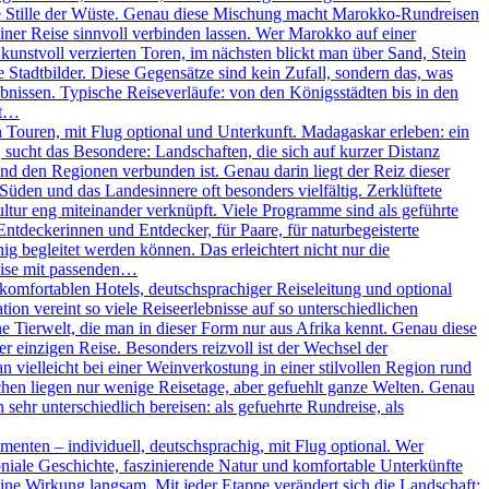
ie Stille der Wüste. Genau diese Mischung macht Marokko-Rundreisen
iner Reise sinnvoll verbinden lassen. Wer Marokko auf einer
unstvoll verzierten Toren, im nächsten blickt man über Sand, Stein
Stadtbilder. Diese Gegensätze sind kein Zufall, sondern das, was
nissen. Typische Reiseverläufe: von den Königsstädten bis in den
ßt…
Touren, mit Flug optional und Unterkunft. Madagaskar erleben: ein
, sucht das Besondere: Landschaften, die sich auf kurzer Distanz
und den Regionen verbunden ist. Genau darin liegt der Reiz dieser
 Süden und das Landesinnere oft besonders vielfältig. Zerklüftete
ltur eng miteinander verknüpft. Viele Programme sind als geführte
Entdeckerinnen und Entdecker, für Paare, für naturbegeisterte
g begleitet werden können. Das erleichtert nicht nur die
eise mit passenden…
omfortablen Hotels, deutschsprachiger Reiseleitung und optional
on vereint so viele Reiseerlebnisse auf so unterschiedlichen
 Tierwelt, die man in dieser Form nur aus Afrika kennt. Genau diese
r einzigen Reise. Besonders reizvoll ist der Wechsel der
vielleicht bei einer Weinverkostung in einer stilvollen Region rund
chen liegen nur wenige Reisetage, aber gefuehlt ganze Welten. Genau
sehr unterschiedlich bereisen: als gefuehrte Rundreise, als
enten – individuell, deutschsprachig, mit Flug optional. Wer
oniale Geschichte, faszinierende Natur und komfortable Unterkünfte
ine Wirkung langsam. Mit jeder Etappe verändert sich die Landschaft: