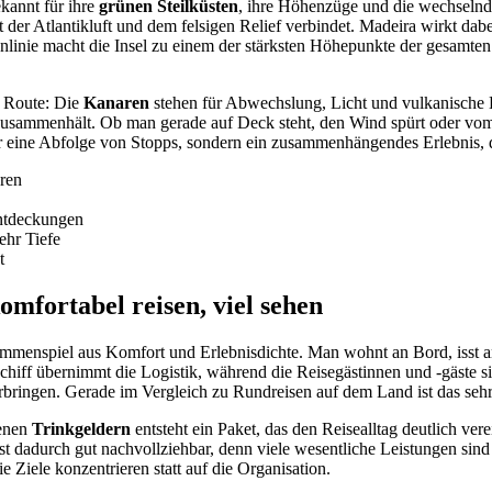
ekannt für ihre
grünen Steilküsten
, ihre Höhenzüge und die wechselnd
t der Atlantikluft und dem felsigen Relief verbindet. Madeira wirkt da
linie macht die Insel zu einem der stärksten Höhepunkte der gesamten R
r Route: Die
Kanaren
stehen für Abwechslung, Licht und vulkanische L
e zusammenhält. Ob man gerade auf Deck steht, den Wind spürt oder vo
nur eine Abfolge von Stopps, sondern ein zusammenhängendes Erlebnis, 
ren
Entdeckungen
ehr Tiefe
t
omfortabel reisen, viel sehen
ammenspiel aus Komfort und Erlebnisdichte. Man wohnt an Bord, isst 
Schiff übernimmt die Logistik, während die Reisegästinnen und -gäste si
gen. Gerade im Vergleich zu Rundreisen auf dem Land ist das sehr ent
tenen
Trinkgeldern
entsteht ein Paket, das den Reisealltag deutlich verei
 dadurch gut nachvollziehbar, denn viele wesentliche Leistungen sind b
 Ziele konzentrieren statt auf die Organisation.