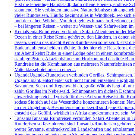
Erst die lebendige Hauptstadt, dann offene Ebenen, endlose S
spannend. Sie verbinden intensive Naturerlebnisse mit angenehm
vieler Rundreisen. Häufig beginnt alles in Windhoek, wo sich 
und der nahen Wildnis. Von dort geht es hinaus in Regionen, d
– bei längeren Reisen – weiter zu Wasser- und Safariwelten i
Kenia
Kenia-Rundreisen verbinden Safari-Abenteuer in der Mas
Ozean in einer Reise Kenia gehört zu den Ländern, in denen 
lassen. Genau das macht Kenia-Rundreisen so reizvoll: Erst die
Badeurlaub entscheiden möchte, findet hier eine Reiseform, die 
am Abend kehrt Ruhe in einer Lodge oder in einem komfortablen
staubige Pisten, Akazienbäume am Horizont und das tiefe Blau 
Rundreise ist die Kombination aus mehreren Naturerlebnissen m
Mittelklassehotel oder in einer…
Uganda
Uganda-Rundreisen verbinden Gorillas, Schimpansen, Bo
Uganda plant, entscheidet sich nicht für ein einzelnes Highlig
Savannen, Seen und Regenwald ab, große Wildnis liegt oft nur
zählt. Gorillas im Nebelwald, Schimpansen im dichten Dschung
abwechslungsreich. Typisch für diese Art von Reise ist die Kom
sodass Sie sich auf das Wesentliche konzentrieren können: Nat
an der Umgebung. Besonders eindrucksvoll sind jene Etappen
entsteht das Gefühl, wirklich in Afrika angekommen zu sein.
Tansania
Tansania-Rundreisen verbinden Safari-Abenteuer in Ta
Rundreisen so faszinierend sind Tansania-Rundreisen gehören z
weiter Savanne, eindrucksvollen Landschaften und erholsamen T
Begegnungen und entspannte Strandmomente miteinander verbinde