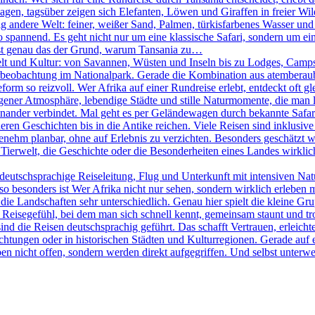
agen, tagsüber zeigen sich Elefanten, Löwen und Giraffen in freier W
ig andere Welt: feiner, weißer Sand, Palmen, türkisfarbenes Wasser und
pannend. Es geht nicht nur um eine klassische Safari, sondern um eine
 ist genau das der Grund, warum Tansania zu…
elt und Kultur: von Savannen, Wüsten und Inseln bis zu Lodges, Camps 
Tierbeobachtung im Nationalpark. Gerade die Kombination aus atemberau
rm so reizvoll. Wer Afrika auf einer Rundreise erlebt, entdeckt oft g
igener Atmosphäre, lebendige Städte und stille Naturmomente, die man lan
nander verbindet. Mal geht es per Geländewagen durch bekannte Safari
ren Geschichten bis in die Antike reichen. Viele Reisen sind inklusive 
ehm planbar, ohne auf Erlebnis zu verzichten. Besonders geschätzt wir
Tierwelt, die Geschichte oder die Besonderheiten eines Landes wirklich 
eutschsprachige Reiseleitung, Flug und Unterkunft mit intensiven Na
 besonders ist Wer Afrika nicht nur sehen, sondern wirklich erleben möc
ie Landschaften sehr unterschiedlich. Genau hier spielt die kleine Gr
in Reisegefühl, bei dem man sich schnell kennt, gemeinsam staunt und t
sind die Reisen deutschsprachig geführt. Das schafft Vertrauen, erleicht
htungen oder in historischen Städten und Kulturregionen. Gerade auf e
en nicht offen, sondern werden direkt aufgegriffen. Und selbst unterweg