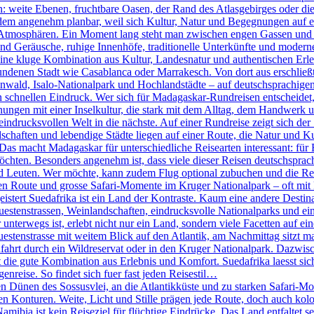
n: weite Ebenen, fruchtbare Oasen, der Rand des Atlasgebirges oder d
tzdem angenehm planbar, weil sich Kultur, Natur und Begegnungen auf e
ch Atmosphären. Ein Moment lang steht man zwischen engen Gassen und k
 Geräusche, ruhige Innenhöfe, traditionelle Unterkünfte und moderne 
ine kluge Kombination aus Kultur, Landesnatur und authentischen Erleb
ndenen Stadt wie Casablanca oder Marrakesch. Von dort aus erschlie
ld, Isalo-Nationalpark und Hochlandstädte – auf deutschsprachigen 
den schnellen Eindruck. Wer sich für Madagaskar-Rundreisen entscheidet
nungen mit einer Inselkultur, die stark mit dem Alltag, dem Handwerk 
eindrucksvollen Welt in die nächste. Auf einer Rundreise zeigt sich der
haften und lebendige Städte liegen auf einer Route, die Natur und Ku
 Das macht Madagaskar für unterschiedliche Reisearten interessant: für 
öchten. Besonders angenehm ist, dass viele dieser Reisen deutschsprachi
d Leuten. Wer möchte, kann zudem Flug optional zubuchen und die R
n Route und grosse Safari-Momente im Kruger Nationalpark – oft mit k
tert Suedafrika ist ein Land der Kontraste. Kaum eine andere Destinati
stenstrassen, Weinlandschaften, eindrucksvolle Nationalparks und eine
terwegs ist, erlebt nicht nur ein Land, sondern viele Facetten auf eine
nstrasse mit weitem Blick auf den Atlantik, am Nachmittag sitzt man 
fahrt durch ein Wildreservat oder in den Kruger Nationalpark. Dazwis
die gute Kombination aus Erlebnis und Komfort. Suedafrika laesst sich 
genreise. So findet sich fuer fast jeden Reisestil…
Dünen des Sossusvlei, an die Atlantikküste und zu starken Safari-Mom
ren Konturen. Weite, Licht und Stille prägen jede Route, doch auch kol
bia ist kein Reiseziel für flüchtige Eindrücke. Das Land entfaltet se