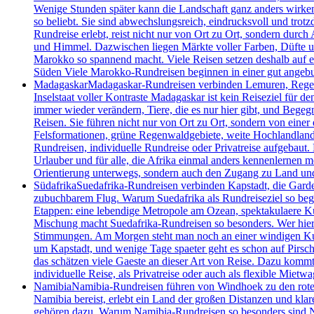
Wenige Stunden später kann die Landschaft ganz anders wirke
so beliebt. Sie sind abwechslungsreich, eindrucksvoll und tro
Rundreise erlebt, reist nicht nur von Ort zu Ort, sondern dur
und Himmel. Dazwischen liegen Märkte voller Farben, Düfte und
Marokko so spannend macht. Viele Reisen setzen deshalb auf e
Süden Viele Marokko-Rundreisen beginnen in einer gut angebu
Madagaskar
Madagaskar-Rundreisen verbinden Lemuren, Regenwa
Inselstaat voller Kontraste Madagaskar ist kein Reiseziel für 
immer wieder verändern, Tiere, die es nur hier gibt, und Begeg
Reisen. Sie führen nicht nur von Ort zu Ort, sondern von einer 
Felsformationen, grüne Regenwaldgebiete, weite Hochlandlandsc
Rundreisen, individuelle Rundreise oder Privatreise aufgebaut.
Urlauber und für alle, die Afrika einmal anders kennenlernen m
Orientierung unterwegs, sondern auch den Zugang zu Land un
Südafrika
Suedafrika-Rundreisen verbinden Kapstadt, die Garde
zubuchbarem Flug. Warum Suedafrika als Rundreiseziel so begeis
Etappen: eine lebendige Metropole am Ozean, spektakulaere Kue
Mischung macht Suedafrika-Rundreisen so besonders. Wer hier un
Stimmungen. Am Morgen steht man noch an einer windigen Kueste
um Kapstadt, und wenige Tage spaeter geht es schon auf Pirsch
das schätzen viele Gaeste an dieser Art von Reise. Dazu kommt 
individuelle Reise, als Privatreise oder auch als flexible Mietwa
Namibia
Namibia-Rundreisen führen von Windhoek zu den roten 
Namibia bereist, erlebt ein Land der großen Distanzen und kla
gehören dazu. Warum Namibia-Rundreisen so besonders sind Nami