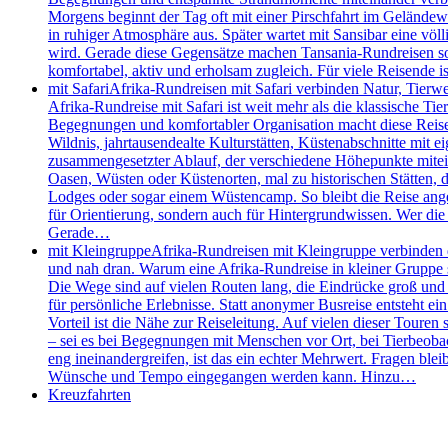
Morgens beginnt der Tag oft mit einer Pirschfahrt im Geländew
in ruhiger Atmosphäre aus. Später wartet mit Sansibar eine völl
wird. Gerade diese Gegensätze machen Tansania-Rundreisen so s
komfortabel, aktiv und erholsam zugleich. Für viele Reisende
mit Safari
Afrika-Rundreisen mit Safari verbinden Natur, Tierw
Afrika-Rundreise mit Safari ist weit mehr als die klassische 
Begegnungen und komfortabler Organisation macht diese Reisefo
Wildnis, jahrtausendealte Kulturstätten, Küstenabschnitte mit e
zusammengesetzter Ablauf, der verschiedene Höhepunkte mitei
Oasen, Wüsten oder Küstenorten, mal zu historischen Stätten, de
Lodges oder sogar einem Wüstencamp. So bleibt die Reise angen
für Orientierung, sondern auch für Hintergrundwissen. Wer die 
Gerade…
mit Kleingruppe
Afrika-Rundreisen mit Kleingruppe verbinden d
und nah dran. Warum eine Afrika-Rundreise in kleiner Gruppe so
Die Wege sind auf vielen Routen lang, die Eindrücke groß und d
für persönliche Erlebnisse. Statt anonymer Busreise entsteht e
Vorteil ist die Nähe zur Reiseleitung. Auf vielen dieser Touren 
– sei es bei Begegnungen mit Menschen vor Ort, bei Tierbeobac
eng ineinandergreifen, ist das ein echter Mehrwert. Fragen bleib
Wünsche und Tempo eingegangen werden kann. Hinzu…
Kreuzfahrten