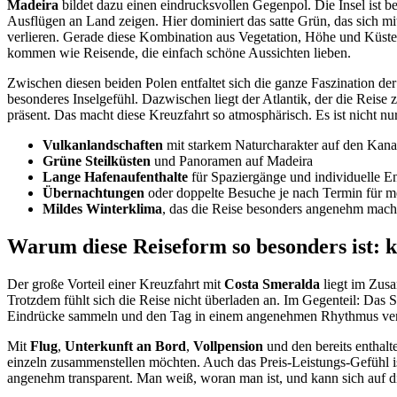
Madeira
bildet dazu einen eindrucksvollen Gegenpol. Die Insel ist b
Ausflügen an Land zeigen. Hier dominiert das satte Grün, das sich mi
verlieren. Gerade diese Kombination aus Vegetation, Höhe und Küsten
kommen wie Reisende, die einfach schöne Aussichten lieben.
Zwischen diesen beiden Polen entfaltet sich die ganze Faszination de
besonderes Inselgefühl. Dazwischen liegt der Atlantik, der die Reis
präsent. Das macht diese Kreuzfahrt so atmosphärisch. Es ist nicht 
Vulkanlandschaften
mit starkem Naturcharakter auf den Kana
Grüne Steilküsten
und Panoramen auf Madeira
Lange Hafenaufenthalte
für Spaziergänge und individuelle 
Übernachtungen
oder doppelte Besuche je nach Termin für m
Mildes Winterklima
, das die Reise besonders angenehm mach
Warum diese Reiseform so besonders ist: k
Der große Vorteil einer Kreuzfahrt mit
Costa Smeralda
liegt im Zus
Trotzdem fühlt sich die Reise nicht überladen an. Im Gegenteil: Das 
Eindrücke sammeln und den Tag in einem angenehmen Rhythmus verbrin
Mit
Flug
,
Unterkunft an Bord
,
Vollpension
und den bereits enthal
einzeln zusammenstellen möchten. Auch das Preis-Leistungs-Gefühl ist
angenehm transparent. Man weiß, woran man ist, und kann sich auf die