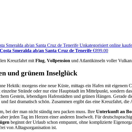
Costa Smeralda ab/an Santa Cruz de Tenerife
€
899.00
len Kreuzfahrt mit
Flug
,
Vollpension
und Atlantikinseln voller Vulkan
en und grünem Inselglück
e Hektik: morgens eine neue Küste, mittags ein Hafen mit eigenem Cha
 einzelne Strände oder nur eine Hauptstadt im Mittelpunkt, sondern d
hem Gestein, lebendigen Hafenstädten und grünen Hängen. Gerade die
eil und fast dramatisch schön. Zusammen ergibt das eine Kreuzfahrt, d
rm, bei der man nicht ständig neu packen muss. Ihre
Unterkunft an Bo
t aber jeden Tag im Herzen einer anderen Inselwelt. Für deutschsprachi
lügen
beginnt der Urlaub schon entspannt, ohne komplizierte Eigenor
rei von Alltagsorganisation ist.