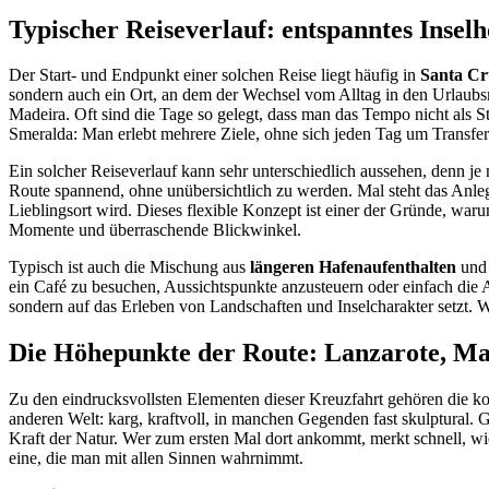
Typischer Reiseverlauf: entspanntes Insel
Der Start- und Endpunkt einer solchen Reise liegt häufig in
Santa Cr
sondern auch ein Ort, an dem der Wechsel vom Alltag in den Urlaubsm
Madeira. Oft sind die Tage so gelegt, dass man das Tempo nicht als S
Smeralda: Man erlebt mehrere Ziele, ohne sich jeden Tag um Transfe
Ein solcher Reiseverlauf kann sehr unterschiedlich aussehen, denn je
Route spannend, ohne unübersichtlich zu werden. Mal steht das Anle
Lieblingsort wird. Dieses flexible Konzept ist einer der Gründe, war
Momente und überraschende Blickwinkel.
Typisch ist auch die Mischung aus
längeren Hafenaufenthalten
und 
ein Café zu besuchen, Aussichtspunkte anzusteuern oder einfach die A
sondern auf das Erleben von Landschaften und Inselcharakter setzt. We
Die Höhepunkte der Route:
Lanzarote
,
Ma
Zu den eindrucksvollsten Elementen dieser Kreuzfahrt gehören die kon
anderen Welt: karg, kraftvoll, in manchen Gegenden fast skulptural.
Kraft der Natur. Wer zum ersten Mal dort ankommt, merkt schnell, wie 
eine, die man mit allen Sinnen wahrnimmt.