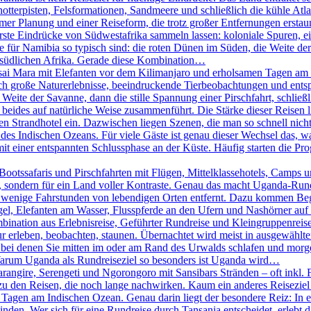
chotterpisten, Felsformationen, Sandmeere und schließlich die kühle A
er Planung und einer Reiseform, die trotz großer Entfernungen erstaunl
erste Eindrücke von Südwestafrika sammeln lassen: koloniale Spuren, 
ie für Namibia so typisch sind: die roten Dünen im Süden, die Weite 
m südlichen Afrika. Gerade diese Kombination…
ai Mara mit Elefanten vor dem Kilimanjaro und erholsamen Tagen am I
sich große Naturerlebnisse, beeindruckende Tierbeobachtungen und e
 Weite der Savanne, dann die stille Spannung einer Pirschfahrt, schlie
beides auf natürliche Weise zusammenführt. Die Stärke dieser Reisen lieg
 Strandhotel ein. Dazwischen liegen Szenen, die man so schnell nicht 
des Indischen Ozeans. Für viele Gäste ist genau dieser Wechsel das, w
it einer entspannten Schlussphase an der Küste. Häufig starten die P
otssafaris und Pirschfahrten mit Flügen, Mittelklassehotels, Camps un
ht, sondern für ein Land voller Kontraste. Genau das macht Uganda-Run
 wenige Fahrstunden von lebendigen Orten entfernt. Dazu kommen Begeg
el, Elefanten am Wasser, Flusspferde an den Ufern und Nashörner auf e
bination aus Erlebnisreise, Geführter Rundreise und Kleingruppenreise
ur erleben, beobachten, staunen. Übernachtet wird meist in ausgewählt
, bei denen Sie mitten im oder am Rand des Urwalds schlafen und mo
 Warum Uganda als Rundreiseziel so besonders ist Uganda wird…
rangire, Serengeti und Ngorongoro mit Sansibars Stränden – oft inkl. 
u den Reisen, die noch lange nachwirken. Kaum ein anderes Reiseziel 
agen am Indischen Ozean. Genau darin liegt der besondere Reiz: In ei
n. Wer sich für eine Rundreise durch Tansania entscheidet, erlebt das 