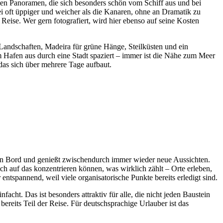
en Panoramen, die sich besonders schön vom Schiff aus und bei
bei oft üppiger und weicher als die Kanaren, ohne an Dramatik zu
eise. Wer gern fotografiert, wird hier ebenso auf seine Kosten
andschaften, Madeira für grüne Hänge, Steilküsten und ein
m Hafen aus durch eine Stadt spaziert – immer ist die Nähe zum Meer
das sich über mehrere Tage aufbaut.
an Bord und genießt zwischendurch immer wieder neue Aussichten.
ch auf das konzentrieren können, was wirklich zählt – Orte erleben,
spannend, weil viele organisatorische Punkte bereits erledigt sind.
nfacht. Das ist besonders attraktiv für alle, die nicht jeden Baustein
ereits Teil der Reise. Für deutschsprachige Urlauber ist das