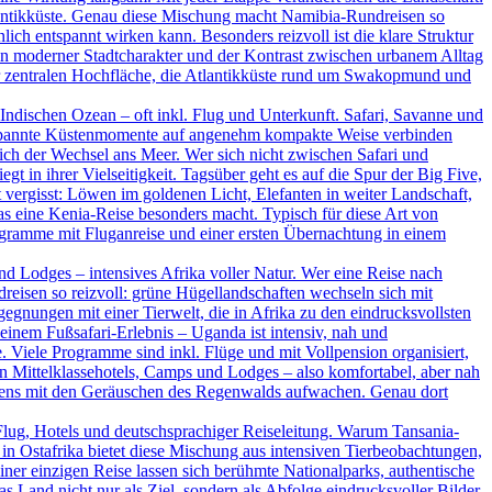
tlantikküste. Genau diese Mischung macht Namibia-Rundreisen so
ich entspannt wirken kann. Besonders reizvoll ist die klare Struktur
ein moderner Stadtcharakter und der Kontrast zwischen urbanem Alltag
der zentralen Hochfläche, die Atlantikküste rund um Swakopmund und
ndischen Ozean – oft inkl. Flug und Unterkunft. Safari, Savanne und
ntspannte Küstenmomente auf angenehm kompakte Weise verbinden
ßlich der Wechsel ans Meer. Wer sich nicht zwischen Safari und
t in ihrer Vielseitigkeit. Tagsüber geht es auf die Spur der Big Five,
vergisst: Löwen im goldenen Licht, Elefanten in weiter Landschaft,
as eine Kenia-Reise besonders macht. Typisch für diese Art von
rogramme mit Fluganreise und einer ersten Übernachtung in einem
d Lodges – intensives Afrika voller Natur. Wer eine Reise nach
dreisen so reizvoll: grüne Hügellandschaften wechseln sich mit
nungen mit einer Tierwelt, die in Afrika zu den eindrucksvollsten
inem Fußsafari-Erlebnis – Uganda ist intensiv, nah und
. Viele Programme sind inkl. Flüge und mit Vollpension organisiert,
en Mittelklassehotels, Camps und Lodges – also komfortabel, aber nah
rgens mit den Geräuschen des Regenwalds aufwachen. Genau dort
Flug, Hotels und deutschsprachiger Reiseleitung. Warum Tansania-
in Ostafrika bietet diese Mischung aus intensiven Tierbeobachtungen,
ner einzigen Reise lassen sich berühmte Nationalparks, authentische
Land nicht nur als Ziel, sondern als Abfolge eindrucksvoller Bilder.