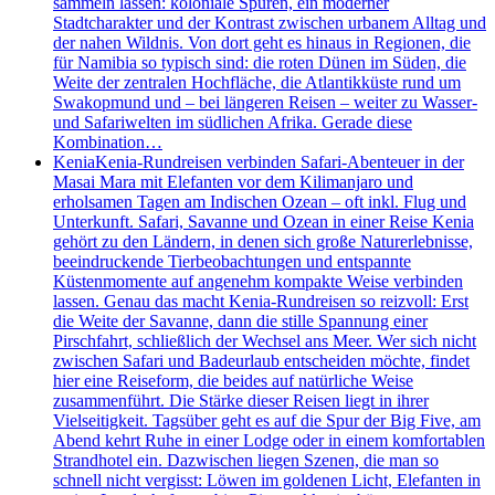
sammeln lassen: koloniale Spuren, ein moderner
Stadtcharakter und der Kontrast zwischen urbanem Alltag und
der nahen Wildnis. Von dort geht es hinaus in Regionen, die
für Namibia so typisch sind: die roten Dünen im Süden, die
Weite der zentralen Hochfläche, die Atlantikküste rund um
Swakopmund und – bei längeren Reisen – weiter zu Wasser-
und Safariwelten im südlichen Afrika. Gerade diese
Kombination…
Kenia
Kenia-Rundreisen verbinden Safari-Abenteuer in der
Masai Mara mit Elefanten vor dem Kilimanjaro und
erholsamen Tagen am Indischen Ozean – oft inkl. Flug und
Unterkunft. Safari, Savanne und Ozean in einer Reise Kenia
gehört zu den Ländern, in denen sich große Naturerlebnisse,
beeindruckende Tierbeobachtungen und entspannte
Küstenmomente auf angenehm kompakte Weise verbinden
lassen. Genau das macht Kenia-Rundreisen so reizvoll: Erst
die Weite der Savanne, dann die stille Spannung einer
Pirschfahrt, schließlich der Wechsel ans Meer. Wer sich nicht
zwischen Safari und Badeurlaub entscheiden möchte, findet
hier eine Reiseform, die beides auf natürliche Weise
zusammenführt. Die Stärke dieser Reisen liegt in ihrer
Vielseitigkeit. Tagsüber geht es auf die Spur der Big Five, am
Abend kehrt Ruhe in einer Lodge oder in einem komfortablen
Strandhotel ein. Dazwischen liegen Szenen, die man so
schnell nicht vergisst: Löwen im goldenen Licht, Elefanten in