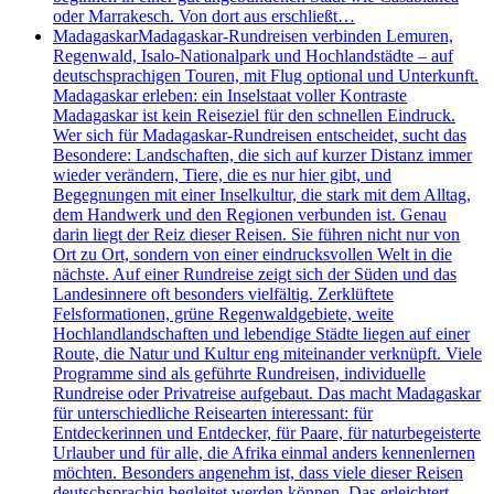
oder Marrakesch. Von dort aus erschließt…
Madagaskar
Madagaskar-Rundreisen verbinden Lemuren,
Regenwald, Isalo-Nationalpark und Hochlandstädte – auf
deutschsprachigen Touren, mit Flug optional und Unterkunft.
Madagaskar erleben: ein Inselstaat voller Kontraste
Madagaskar ist kein Reiseziel für den schnellen Eindruck.
Wer sich für Madagaskar-Rundreisen entscheidet, sucht das
Besondere: Landschaften, die sich auf kurzer Distanz immer
wieder verändern, Tiere, die es nur hier gibt, und
Begegnungen mit einer Inselkultur, die stark mit dem Alltag,
dem Handwerk und den Regionen verbunden ist. Genau
darin liegt der Reiz dieser Reisen. Sie führen nicht nur von
Ort zu Ort, sondern von einer eindrucksvollen Welt in die
nächste. Auf einer Rundreise zeigt sich der Süden und das
Landesinnere oft besonders vielfältig. Zerklüftete
Felsformationen, grüne Regenwaldgebiete, weite
Hochlandlandschaften und lebendige Städte liegen auf einer
Route, die Natur und Kultur eng miteinander verknüpft. Viele
Programme sind als geführte Rundreisen, individuelle
Rundreise oder Privatreise aufgebaut. Das macht Madagaskar
für unterschiedliche Reisearten interessant: für
Entdeckerinnen und Entdecker, für Paare, für naturbegeisterte
Urlauber und für alle, die Afrika einmal anders kennenlernen
möchten. Besonders angenehm ist, dass viele dieser Reisen
deutschsprachig begleitet werden können. Das erleichtert