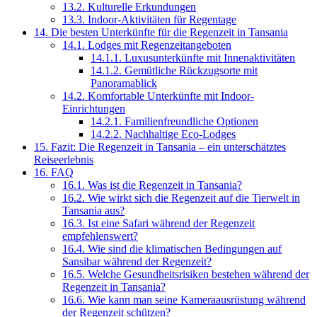
13.2.
Kulturelle Erkundungen
13.3.
Indoor-Aktivitäten für Regentage
14.
Die besten Unterkünfte für die Regenzeit in Tansania
14.1.
Lodges mit Regenzeitangeboten
14.1.1.
Luxusunterkünfte mit Innenaktivitäten
14.1.2.
Gemütliche Rückzugsorte mit
Panoramablick
14.2.
Komfortable Unterkünfte mit Indoor-
Einrichtungen
14.2.1.
Familienfreundliche Optionen
14.2.2.
Nachhaltige Eco-Lodges
15.
Fazit: Die Regenzeit in Tansania – ein unterschätztes
Reiseerlebnis
16.
FAQ
16.1.
Was ist die Regenzeit in Tansania?
16.2.
Wie wirkt sich die Regenzeit auf die Tierwelt in
Tansania aus?
16.3.
Ist eine Safari während der Regenzeit
empfehlenswert?
16.4.
Wie sind die klimatischen Bedingungen auf
Sansibar während der Regenzeit?
16.5.
Welche Gesundheitsrisiken bestehen während der
Regenzeit in Tansania?
16.6.
Wie kann man seine Kameraausrüstung während
der Regenzeit schützen?