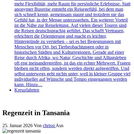
mehr Flexibilität, mehr Raum für persönliche Erlebnisse. Statt
anonymer Busreise entsteht ein Reisegefühl, bei dem man
sich schnell kennt, gemeinsam staunt und trotzdem nie das
Gefühl hat, in der Menge unterzugehen. Ein weiterer Vorteil
ist die Nähe zur Reiseleitung. Auf vielen dieser Touren sind
die Reisen deutschsprachig geführt. Das schafft Vertrauen,
erleichtert die Orientierung und macht es leichter,
Hintergründe zu verstehen – sei es bei Begegnungen mit
Menschen vor Ort, bei Tierbeobachtungen oder in
historischen Städten und Kulturregionen. Gerade auf einer
Reise durch Afrika, wo Natur, Geschichte und Alltagsleben
oft eng ineinandergreifen, ist das ein echter Mehrwert. Fragen
bleiben nicht offen, sondern werden direkt aufgegriffen. Und
selbst unterwegs geht nichts unter, weil in kleiner Gruppe viel
individueller auf Wünsche und Tempo eingegangen werden
kann. Hinzu…
Kreuzfahrten
Regenzeit in Tansania
25. Januar 2026
Von
chrissi
Aus