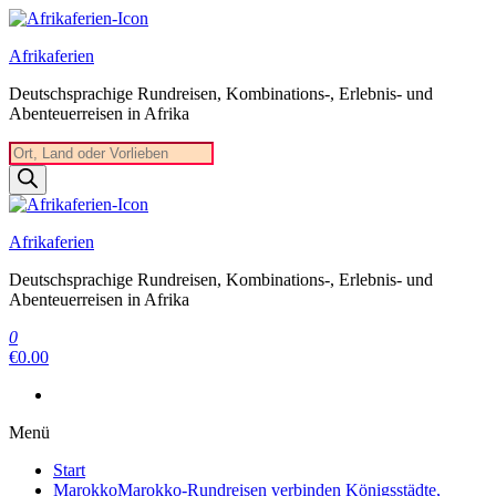
Zum
Inhalt
Afrikaferien
springen
Deutschsprachige Rundreisen, Kombinations-, Erlebnis- und
Abenteuerreisen in Afrika
Products
search
Afrikaferien
Deutschsprachige Rundreisen, Kombinations-, Erlebnis- und
Abenteuerreisen in Afrika
0
€0.00
Menü
Start
Marokko
Marokko-Rundreisen verbinden Königsstädte,