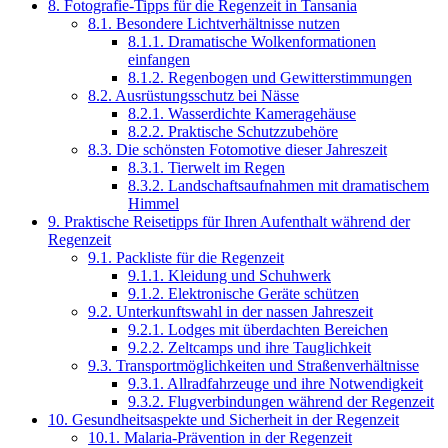
8.
Fotografie-Tipps für die Regenzeit in Tansania
8.1.
Besondere Lichtverhältnisse nutzen
8.1.1.
Dramatische Wolkenformationen
einfangen
8.1.2.
Regenbogen und Gewitterstimmungen
8.2.
Ausrüstungsschutz bei Nässe
8.2.1.
Wasserdichte Kameragehäuse
8.2.2.
Praktische Schutzzubehöre
8.3.
Die schönsten Fotomotive dieser Jahreszeit
8.3.1.
Tierwelt im Regen
8.3.2.
Landschaftsaufnahmen mit dramatischem
Himmel
9.
Praktische Reisetipps für Ihren Aufenthalt während der
Regenzeit
9.1.
Packliste für die Regenzeit
9.1.1.
Kleidung und Schuhwerk
9.1.2.
Elektronische Geräte schützen
9.2.
Unterkunftswahl in der nassen Jahreszeit
9.2.1.
Lodges mit überdachten Bereichen
9.2.2.
Zeltcamps und ihre Tauglichkeit
9.3.
Transportmöglichkeiten und Straßenverhältnisse
9.3.1.
Allradfahrzeuge und ihre Notwendigkeit
9.3.2.
Flugverbindungen während der Regenzeit
10.
Gesundheitsaspekte und Sicherheit in der Regenzeit
10.1.
Malaria-Prävention in der Regenzeit