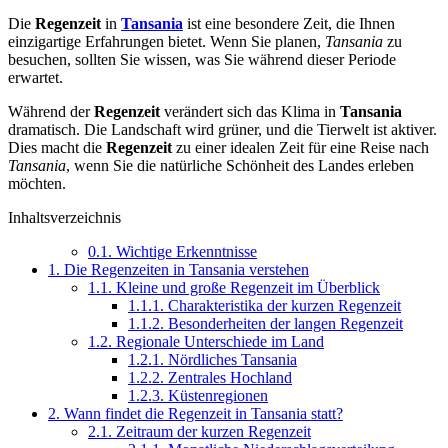
Die
Regenzeit
in
Tansania
ist eine besondere Zeit, die Ihnen
einzigartige Erfahrungen bietet. Wenn Sie planen,
Tansania
zu
besuchen, sollten Sie wissen, was Sie während dieser Periode
erwartet.
Während der
Regenzeit
verändert sich das Klima in
Tansania
dramatisch. Die Landschaft wird grüner, und die Tierwelt ist aktiver.
Dies macht die
Regenzeit
zu einer idealen Zeit für eine Reise nach
Tansania
, wenn Sie die natürliche Schönheit des Landes erleben
möchten.
Inhaltsverzeichnis
0.1.
Wichtige Erkenntnisse
1.
Die Regenzeiten in Tansania verstehen
1.1.
Kleine und große Regenzeit im Überblick
1.1.1.
Charakteristika der kurzen Regenzeit
1.1.2.
Besonderheiten der langen Regenzeit
1.2.
Regionale Unterschiede im Land
1.2.1.
Nördliches Tansania
1.2.2.
Zentrales Hochland
1.2.3.
Küstenregionen
2.
Wann findet die Regenzeit in Tansania statt?
2.1.
Zeitraum der kurzen Regenzeit