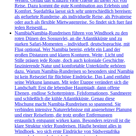
Welten. Genau das schätzen viele Gaeste an dieser Art von
Reise. Dazu kommt die gute Kombination aus Erlebnis und
Komfort. Suedafrika laesst sich sehr unterschiedlich bereisen:
als gefuehrte Rundreise, als individuelle Reise, als Privatreise
oder auch als flexible Mietwagenreise. So findet sich fuer fast
jeden Reisestil…
Namibia
Namibia-Rundreisen führen von Windhoek zu den
roten Dünen des Sossusvlei, an die Atlantikküste und zu
starken Safari-Momenten – individuell, deutschsprachig, mit
Flug optional. Wer Namibia bereist, erlebt ein Land der
großen Distanzen und klaren Konturen. Weite, Licht und
Stille prägen jede Route, doch auch koloniale Geschichte,
faszinierende Natur und komfortable Unterkünfte gehören
dazu. Warum Namibia-Rundreisen so besonders sind Namibia
ist kein Reiseziel für flüchtige Eindrücke. Das Land entfaltet
seine Wirkung langsam. Mit jeder Etappe verändert sich die
Landschaft: Erst die lebendige Hauptstadt, dann offene
Ebenen, endlose Schotterpisten, Felsformationen, Sandmeere
und schließlich die kühle Atlantikküste. Genau diese
Mischung macht Namibia-Rundreisen so spannend. Sie
verbinden intensive Naturerlebnisse mit angenehmer Planung
und einer Reiseform, die trotz großer Entfernungen
erstaunlich entspannt wirken kann. Besonders reizvoll ist die
klare Struktur vieler Rundreisen. Häufig beginnt alles in
Windhoek, wo sich erste Eindrücke von Südwestafrika