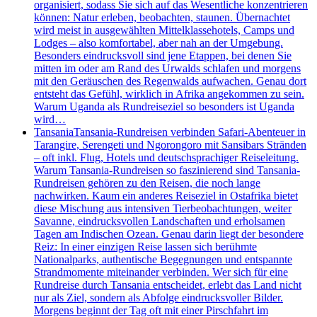
organisiert, sodass Sie sich auf das Wesentliche konzentrieren
können: Natur erleben, beobachten, staunen. Übernachtet
wird meist in ausgewählten Mittelklassehotels, Camps und
Lodges – also komfortabel, aber nah an der Umgebung.
Besonders eindrucksvoll sind jene Etappen, bei denen Sie
mitten im oder am Rand des Urwalds schlafen und morgens
mit den Geräuschen des Regenwalds aufwachen. Genau dort
entsteht das Gefühl, wirklich in Afrika angekommen zu sein.
Warum Uganda als Rundreiseziel so besonders ist Uganda
wird…
Tansania
Tansania-Rundreisen verbinden Safari-Abenteuer in
Tarangire, Serengeti und Ngorongoro mit Sansibars Stränden
– oft inkl. Flug, Hotels und deutschsprachiger Reiseleitung.
Warum Tansania-Rundreisen so faszinierend sind Tansania-
Rundreisen gehören zu den Reisen, die noch lange
nachwirken. Kaum ein anderes Reiseziel in Ostafrika bietet
diese Mischung aus intensiven Tierbeobachtungen, weiter
Savanne, eindrucksvollen Landschaften und erholsamen
Tagen am Indischen Ozean. Genau darin liegt der besondere
Reiz: In einer einzigen Reise lassen sich berühmte
Nationalparks, authentische Begegnungen und entspannte
Strandmomente miteinander verbinden. Wer sich für eine
Rundreise durch Tansania entscheidet, erlebt das Land nicht
nur als Ziel, sondern als Abfolge eindrucksvoller Bilder.
Morgens beginnt der Tag oft mit einer Pirschfahrt im