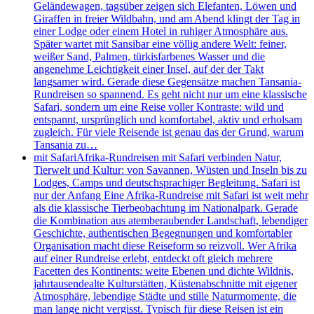
Geländewagen, tagsüber zeigen sich Elefanten, Löwen und
Giraffen in freier Wildbahn, und am Abend klingt der Tag in
einer Lodge oder einem Hotel in ruhiger Atmosphäre aus.
Später wartet mit Sansibar eine völlig andere Welt: feiner,
weißer Sand, Palmen, türkisfarbenes Wasser und die
angenehme Leichtigkeit einer Insel, auf der der Takt
langsamer wird. Gerade diese Gegensätze machen Tansania-
Rundreisen so spannend. Es geht nicht nur um eine klassische
Safari, sondern um eine Reise voller Kontraste: wild und
entspannt, ursprünglich und komfortabel, aktiv und erholsam
zugleich. Für viele Reisende ist genau das der Grund, warum
Tansania zu…
mit Safari
Afrika-Rundreisen mit Safari verbinden Natur,
Tierwelt und Kultur: von Savannen, Wüsten und Inseln bis zu
Lodges, Camps und deutschsprachiger Begleitung. Safari ist
nur der Anfang Eine Afrika-Rundreise mit Safari ist weit mehr
als die klassische Tierbeobachtung im Nationalpark. Gerade
die Kombination aus atemberaubender Landschaft, lebendiger
Geschichte, authentischen Begegnungen und komfortabler
Organisation macht diese Reiseform so reizvoll. Wer Afrika
auf einer Rundreise erlebt, entdeckt oft gleich mehrere
Facetten des Kontinents: weite Ebenen und dichte Wildnis,
jahrtausendealte Kulturstätten, Küstenabschnitte mit eigener
Atmosphäre, lebendige Städte und stille Naturmomente, die
man lange nicht vergisst. Typisch für diese Reisen ist ein