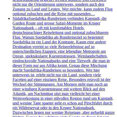
nicht nur die Orientierung unterwegs, sondern auch den
Zugang zu Land und Leuten. Wer möchte, kann zudem Flug
optional zubuchen und die Reise mit passenden…
Südafrika
Suedafrika-Rundreisen verbinden Kapstadt, die
Garden Route und grosse Safari-Momente im Kruger
Nationalpark – oft mit komfortablen Hotels,
deutschsprachiger Reiseleitung und optional zubuchbarem
Flug. Warum Suedafrika als Rundreiseziel so begeistert
Suedafrika ist ein Land der Kontraste. Kaum eine andere
Destination vereint so viele Reiseerlebnisse auf so
unterschiedlichen Etappen: eine lebendige Metropole am
Ozean, spektakulaere Kuestenstrassen, Weinlandschaften,
eindrucksvolle Nationalparks und eine Tierwelt, die man in
dieser Form nur aus Afrika kennt. Genau diese Mischung
macht Suedafrika-Rundreisen so besonders. Wer hier
unterwegs ist, erlebt nicht nur ein Land, sondern viele
Facetten auf einer einzigen Reise. Besonders reizvoll ist der
Wechsel der Stimmungen. Am Morgen steht man noch an
einer windigen Kuestenstrasse mit weitem Blick auf den
Atlantik, am Nachmittag sitzt man vielleicht bei einer
Weinverkostung in einer stilvollen Region rund um Kapstadt,
und wenige Tage spaeter geht es schon auf Pirschfahrt durch
ein Wildreservat oder in den Kruger Nationalpark.
Dazwischen liegen nur wenige Reisetage, aber gefuehlt ganze