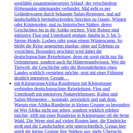
sorgfältig zusammengesetzter Ablauf, der verschiedene
Höhepunkte miteinander verbindet. Mal geht es per
Geländewagen durch bekannte Safari-Regionen, mal auf
landschaftlich beeindruckenden Strecken zu Oasen, Wüsten
oder Küstenorten, mal zu historischen Stätten, deren
Geschichten bis in die Antike reichen. Viele Reisen sind
inklusive Flug und Unterkunft geplant, häufig in 3- bis 5-
Sterne-Hotels, Lodges oder sogar einem Wüstencamp. So
bleibt die Reise angenehm planbar, ohne auf Erlebnis zu
verzichten. Besonders geschätzt wird dabei die
deutschsprachige Reiseleitung, denn sie sorgt nicht nur für
Orientierung, sondern auch für Hintergrundwissen. Wer die
Tierwelt, die Geschichte oder die Besonderheiten eines
Landes wirklich verstehen möchte, reist mit einer Führung
deutlich intensiver. Gerade…
mit Kleingruppe
Afrika-Rundreisen mit Kleingruppe
verbinden deutschsprachige Reiseleitung, Flug und
Unterkunft mit intensiven Naturerlebnissen, Kultur und
Safari-Momenten – kompakt, persönlich und nah dran.
Warum eine Afrika-Rundreise in kleiner Gruppe so besonders
ist Wer Afrika nicht nur sehen, sondern wirklich erleben
möchte, trifft mit einer Rundreise in Kleingruppe oft die beste
Wahl. Die Wege sind auf vielen Routen lang, die Eindrücke
groß und die Landschaften sehr unterschiedlich. Genau hier
spielt die kleine Gruppe ihre Stärken aus: mehr Übersicht,