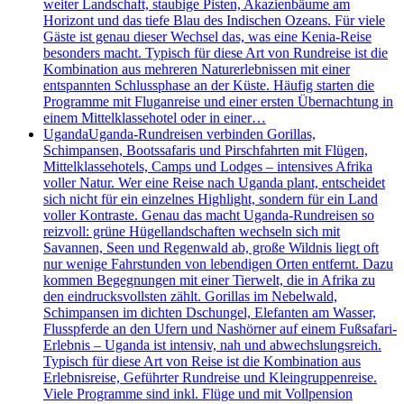
weiter Landschaft, staubige Pisten, Akazienbäume am
Horizont und das tiefe Blau des Indischen Ozeans. Für viele
Gäste ist genau dieser Wechsel das, was eine Kenia-Reise
besonders macht. Typisch für diese Art von Rundreise ist die
Kombination aus mehreren Naturerlebnissen mit einer
entspannten Schlussphase an der Küste. Häufig starten die
Programme mit Fluganreise und einer ersten Übernachtung in
einem Mittelklassehotel oder in einer…
Uganda
Uganda-Rundreisen verbinden Gorillas,
Schimpansen, Bootssafaris und Pirschfahrten mit Flügen,
Mittelklassehotels, Camps und Lodges – intensives Afrika
voller Natur. Wer eine Reise nach Uganda plant, entscheidet
sich nicht für ein einzelnes Highlight, sondern für ein Land
voller Kontraste. Genau das macht Uganda-Rundreisen so
reizvoll: grüne Hügellandschaften wechseln sich mit
Savannen, Seen und Regenwald ab, große Wildnis liegt oft
nur wenige Fahrstunden von lebendigen Orten entfernt. Dazu
kommen Begegnungen mit einer Tierwelt, die in Afrika zu
den eindrucksvollsten zählt. Gorillas im Nebelwald,
Schimpansen im dichten Dschungel, Elefanten am Wasser,
Flusspferde an den Ufern und Nashörner auf einem Fußsafari-
Erlebnis – Uganda ist intensiv, nah und abwechslungsreich.
Typisch für diese Art von Reise ist die Kombination aus
Erlebnisreise, Geführter Rundreise und Kleingruppenreise.
Viele Programme sind inkl. Flüge und mit Vollpension