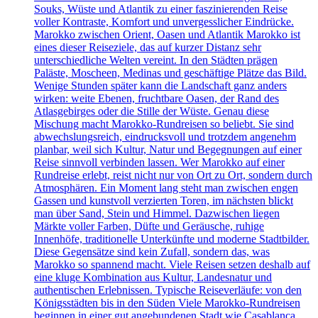
Souks, Wüste und Atlantik zu einer faszinierenden Reise
voller Kontraste, Komfort und unvergesslicher Eindrücke.
Marokko zwischen Orient, Oasen und Atlantik Marokko ist
eines dieser Reiseziele, das auf kurzer Distanz sehr
unterschiedliche Welten vereint. In den Städten prägen
Paläste, Moscheen, Medinas und geschäftige Plätze das Bild.
Wenige Stunden später kann die Landschaft ganz anders
wirken: weite Ebenen, fruchtbare Oasen, der Rand des
Atlasgebirges oder die Stille der Wüste. Genau diese
Mischung macht Marokko-Rundreisen so beliebt. Sie sind
abwechslungsreich, eindrucksvoll und trotzdem angenehm
planbar, weil sich Kultur, Natur und Begegnungen auf einer
Reise sinnvoll verbinden lassen. Wer Marokko auf einer
Rundreise erlebt, reist nicht nur von Ort zu Ort, sondern durch
Atmosphären. Ein Moment lang steht man zwischen engen
Gassen und kunstvoll verzierten Toren, im nächsten blickt
man über Sand, Stein und Himmel. Dazwischen liegen
Märkte voller Farben, Düfte und Geräusche, ruhige
Innenhöfe, traditionelle Unterkünfte und moderne Stadtbilder.
Diese Gegensätze sind kein Zufall, sondern das, was
Marokko so spannend macht. Viele Reisen setzen deshalb auf
eine kluge Kombination aus Kultur, Landesnatur und
authentischen Erlebnissen. Typische Reiseverläufe: von den
Königsstädten bis in den Süden Viele Marokko-Rundreisen
beginnen in einer gut angebundenen Stadt wie Casablanca