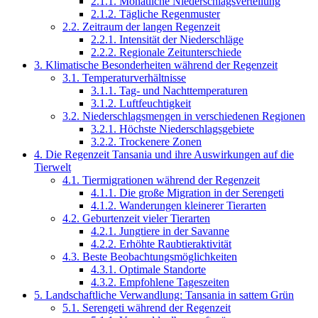
2.1.1.
Monatliche Niederschlagsverteilung
2.1.2.
Tägliche Regenmuster
2.2.
Zeitraum der langen Regenzeit
2.2.1.
Intensität der Niederschläge
2.2.2.
Regionale Zeitunterschiede
3.
Klimatische Besonderheiten während der Regenzeit
3.1.
Temperaturverhältnisse
3.1.1.
Tag- und Nachttemperaturen
3.1.2.
Luftfeuchtigkeit
3.2.
Niederschlagsmengen in verschiedenen Regionen
3.2.1.
Höchste Niederschlagsgebiete
3.2.2.
Trockenere Zonen
4.
Die Regenzeit Tansania und ihre Auswirkungen auf die
Tierwelt
4.1.
Tiermigrationen während der Regenzeit
4.1.1.
Die große Migration in der Serengeti
4.1.2.
Wanderungen kleinerer Tierarten
4.2.
Geburtenzeit vieler Tierarten
4.2.1.
Jungtiere in der Savanne
4.2.2.
Erhöhte Raubtieraktivität
4.3.
Beste Beobachtungsmöglichkeiten
4.3.1.
Optimale Standorte
4.3.2.
Empfohlene Tageszeiten
5.
Landschaftliche Verwandlung: Tansania in sattem Grün
5.1.
Serengeti während der Regenzeit