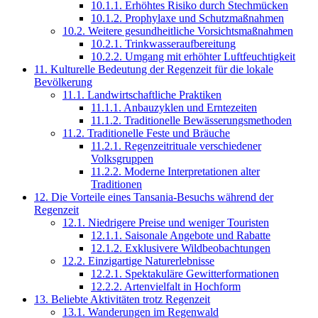
10.1.1.
Erhöhtes Risiko durch Stechmücken
10.1.2.
Prophylaxe und Schutzmaßnahmen
10.2.
Weitere gesundheitliche Vorsichtsmaßnahmen
10.2.1.
Trinkwasseraufbereitung
10.2.2.
Umgang mit erhöhter Luftfeuchtigkeit
11.
Kulturelle Bedeutung der Regenzeit für die lokale
Bevölkerung
11.1.
Landwirtschaftliche Praktiken
11.1.1.
Anbauzyklen und Erntezeiten
11.1.2.
Traditionelle Bewässerungsmethoden
11.2.
Traditionelle Feste und Bräuche
11.2.1.
Regenzeitrituale verschiedener
Volksgruppen
11.2.2.
Moderne Interpretationen alter
Traditionen
12.
Die Vorteile eines Tansania-Besuchs während der
Regenzeit
12.1.
Niedrigere Preise und weniger Touristen
12.1.1.
Saisonale Angebote und Rabatte
12.1.2.
Exklusivere Wildbeobachtungen
12.2.
Einzigartige Naturerlebnisse
12.2.1.
Spektakuläre Gewitterformationen
12.2.2.
Artenvielfalt in Hochform
13.
Beliebte Aktivitäten trotz Regenzeit
13.1.
Wanderungen im Regenwald