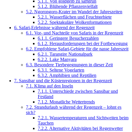
5.1.1.
Von goldgelb zu saftgrün
5.1.2.
Blühende Pflanzenvielfalt
5.2.
Ngorongoro-Krater im Wandel der Jahreszeiten
5.2.1.
Wasserflächen und Feuchtgebiete
5.2.2.
Spektakuläre Wolkenformationen
6.
Safari-Erlebnisse während der Regenzeit
6.1.
Vor- und Nachteile von Safaris in der Regenzeit
6.1.1.
Geringere Besucherzahlen
6.1.2.
Herausforderungen bei der Fortbewegung
6.2.
Empfohlene Safari-Gebiete für die nasse Jahreszeit
6.2.1.
Tarangire Nationalpark
6.2.2.
Lake Manyara
6.3.
Besondere Tierbegegnungen in dieser Zeit
6.3.1.
Seltene Vogelarten
6.3.2.
Amphibien und Reptilien
7.
Sansibar und die Küstenregionen in der Regenzeit
7.1.
Klima auf den Inseln
7.1.1.
Unterschiede zwischen Sansibar und
Festland
7.1.2.
Monatliche Wettertrends
7.2.
Strandurlaub während der Regenzeit – lohnt es
sich?
7.2.1.
Wassertemperaturen und Sichtweiten beim
Tauchen
7.2.2.
Alternative Aktivitäten bei Regenwetter