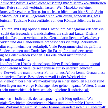
ie Stille der Wüste. Genau diese Mischung macht Marokko-Rundreisen
iner Reise sinnvoll verbinden lassen. Wer Marokko auf einer
unstvoll verzierten Toren, im nächsten blickt man über Sand, Stein
Stadtbilder. Diese Gegensätze sind kein Zufall, sondern das, was
nissen. Typische Reiseverläufe: von den Königsstädten bis in den
ßt…
Touren, mit Flug optional und Unterkunft. Madagaskar erleben: ein
, sucht das Besondere: Landschaften, die sich auf kurzer Distanz
und den Regionen verbunden ist. Genau darin liegt der Reiz dieser
 Süden und das Landesinnere oft besonders vielfältig. Zerklüftete
ltur eng miteinander verknüpft. Viele Programme sind als geführte
Entdeckerinnen und Entdecker, für Paare, für naturbegeisterte
g begleitet werden können. Das erleichtert nicht nur die
eise mit passenden…
omfortablen Hotels, deutschsprachiger Reiseleitung und optional
on vereint so viele Reiseerlebnisse auf so unterschiedlichen
 Tierwelt, die man in dieser Form nur aus Afrika kennt. Genau diese
r einzigen Reise. Besonders reizvoll ist der Wechsel der
vielleicht bei einer Weinverkostung in einer stilvollen Region rund
chen liegen nur wenige Reisetage, aber gefuehlt ganze Welten. Genau
sehr unterschiedlich bereisen: als gefuehrte Rundreise, als
enten – individuell, deutschsprachig, mit Flug optional. Wer
oniale Geschichte, faszinierende Natur und komfortable Unterkünfte
ine Wirkung langsam. Mit jeder Etappe verändert sich die Landschaft: