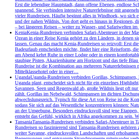
Erst die lebendige Hauptstadt, dann offene Ebenen, endlose S
spannend. Sie verbinden intensive Naturerlebnisse mit angenehm
vieler Rundreisen. Häufig beginnt alles in Windhoek, wo sich 
und der nahen Wildnis. Von dort geht es hinaus in Regionen, d
– bei längeren Reisen – weiter zu Wasser- und Safariwelten i
Kenia
Kenia-Rundreisen verbinden Safari-Abenteuer in der Mas
Ozean in einer Reise Kenia gehört zu den Ländern, in denen 
lassen. Genau das macht Kenia-Rundreisen so reizvoll: Erst die
Badeurlaub entscheiden möchte, findet hier eine Reiseform, die 
am Abend kehrt Ruhe in einer Lodge oder in einem komfortablen
staubige Pisten, Akazienbäume am Horizont und das tiefe Blau 
Rundreise ist die Kombination aus mehreren Naturerlebnissen m
Mittelklassehotel oder in einer…
Uganda
Uganda-Rundreisen verbinden Gorillas, Schimpansen, Bo
Uganda plant, entscheidet sich nicht für ein einzelnes Highlig
Savannen, Seen und Regenwald ab, große Wildnis liegt oft nur
zählt. Gorillas im Nebelwald, Schimpansen im dichten Dschung
abwechslungsreich. Typisch für diese Art von Reise ist die Kom
sodass Sie sich auf das Wesentliche konzentrieren können: Nat
an der Umgebung. Besonders eindrucksvoll sind jene Etappen
entsteht das Gefühl, wirklich in Afrika angekommen zu sein.
Tansania
Tansania-Rundreisen verbinden Safari-Abenteuer in Ta
Rundreisen so faszinierend sind Tansania-Rundreisen gehören z
weiter Savanne, eindrucksvollen Landschaften und erholsamen T
Begegnungen und entspannte Strandmomente miteinander verbinde