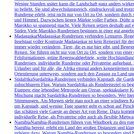
Wenige Stunden später kann die Landschaft ganz anders wirke
so beliebt. Sie sind abwechslungsreich, eindrucksvoll und tro
Rundreise erlebt, reist nicht nur von Ort zu Ort, sondern dur
und Himmel. Dazwischen liegen Märkte voller Farben, Düfte und
Marokko so spannend macht. Viele Reisen setzen deshalb auf e
Süden Viele Marokko-Rundreisen beginnen in einer gut angebu
Madagaskar
Madagaskar-Rundreisen verbinden Lemuren, Regenwa
Inselstaat voller Kontraste Madagaskar ist kein Reiseziel für 
immer wieder verändern, Tiere, die es nur hier gibt, und Begeg
Reisen. Sie führen nicht nur von Ort zu Ort, sondern von einer 
Felsformationen, grüne Regenwaldgebiete, weite Hochlandlandsc
Rundreisen, individuelle Rundreise oder Privatreise aufgebaut.
Urlauber und für alle, die Afrika einmal anders kennenlernen m
Orientierung unterwegs, sondern auch den Zugang zu Land un
Südafrika
Suedafrika-Rundreisen verbinden Kapstadt, die Garde
zubuchbarem Flug. Warum Suedafrika als Rundreiseziel so begeis
Etappen: eine lebendige Metropole am Ozean, spektakulaere Kue
Mischung macht Suedafrika-Rundreisen so besonders. Wer hier un
Stimmungen. Am Morgen steht man noch an einer windigen Kueste
um Kapstadt, und wenige Tage spaeter geht es schon auf Pirsch
das schätzen viele Gaeste an dieser Art von Reise. Dazu kommt 
individuelle Reise, als Privatreise oder auch als flexible Mietwa
Namibia
Namibia-Rundreisen führen von Windhoek zu den roten 
Namibia bereist, erlebt ein Land der großen Distanzen und kla
gehören dazu. Warum Namibia-Rundreisen so besonders sind Nami