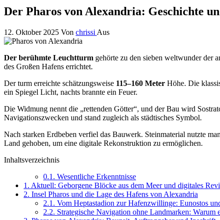
Der Pharos von Alexandria: Geschichte u
12. Oktober 2025
Von
chrissi
Aus
Der berühmte Leuchtturm
gehörte zu den sieben weltwunder der an
des Großen Hafens errichtet.
Der turm erreichte schätzungsweise
115–160 Meter
Höhe. Die klassis
ein Spiegel Licht, nachts brannte ein Feuer.
Die Widmung nennt die „rettenden Götter“, und der Bau wird Sostrato
Navigationszwecken und stand zugleich als städtisches Symbol.
Nach starken Erdbeben verfiel das Bauwerk. Steinmaterial nutzte m
Land gehoben, um eine digitale Rekonstruktion zu ermöglichen.
Inhaltsverzeichnis
0.1.
Wesentliche Erkenntnisse
1.
Aktuell: Geborgene Blöcke aus dem Meer und digitales Rev
2.
Insel Pharos und die Lage des Hafens von Alexandria
2.1.
Vom Heptastadion zur Hafenzwillinge: Eunostos un
2.2.
Strategische Navigation ohne Landmarken: Warum e