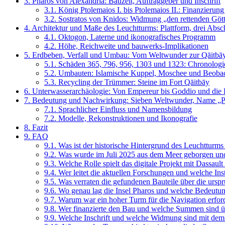
3.
Pharos von Alexandria: Bauzeit, Auftraggeber und Inschrift
3.1.
König Ptolemaios I. bis Ptolemaios II.: Finanzierung
3.2.
Sostratos von Knidos: Widmung „den rettenden Götte
4.
Architektur und Maße des Leuchtturms: Plattform, drei Absch
4.1.
Oktogon, Laterne und ikonografisches Programm
4.2.
Höhe, Reichweite und bauwerks-Implikationen
5.
Erdbeben, Verfall und Umbau: Vom Weltwunder zur Qāitbāy
5.1.
Schäden 365, 796, 956, 1303 und 1323: Chronologi
5.2.
Umbauten: Islamische Kuppel, Moschee und Beoba
5.3.
Recycling der Trümmer: Steine im Fort Qāitbāy
6.
Unterwasserarchäologie: Von Empereur bis Goddio und die
7.
Bedeutung und Nachwirkung: Sieben Weltwunder, Name „Phar
7.1.
Sprachlicher Einfluss und Namensbildung
7.2.
Modelle, Rekonstruktionen und Ikonografie
8.
Fazit
9.
FAQ
9.1.
Was ist der historische Hintergrund des Leuchtturms
9.2.
Was wurde im Juli 2025 aus dem Meer geborgen und
9.3.
Welche Rolle spielt das digitale Projekt mit Dassaul
9.4.
Wer leitet die aktuellen Forschungen und welche Insti
9.5.
Was verraten die gefundenen Bauteile über die ursp
9.6.
Wo genau lag die Insel Pharos und welche Bedeutun
9.7.
Warum war ein hoher Turm für die Navigation erford
9.8.
Wer finanzierte den Bau und welche Summen sind üb
9.9.
Welche Inschrift und welche Widmung sind mit de