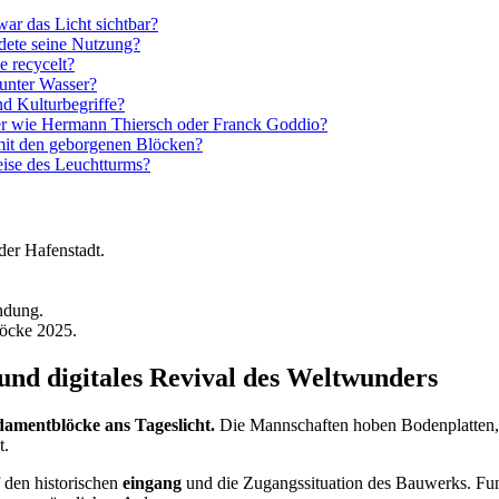
ar das Licht sichtbar?
dete seine Nutzung?
 recycelt?
unter Wasser?
d Kulturbegriffe?
uer wie Hermann Thiersch oder Franck Goddio?
mit den geborgenen Blöcken?
ise des Leuchtturms?
der Hafenstadt.
ndung.
öcke 2025.
nd digitales Revival des Weltwunders
damentblöcke ans Tageslicht.
Die Mannschaften hoben Bodenplatten, 
t.
 den historischen
eingang
und die Zugangssituation des Bauwerks. Fun