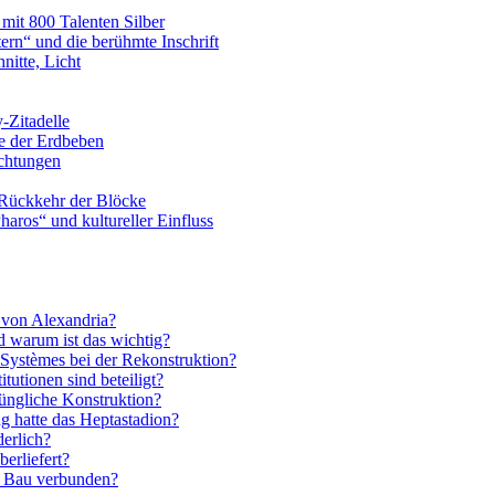
 mit 800 Talenten Silber
rn“ und die berühmte Inschrift
nitte, Licht
-Zitadelle
e der Erdbeben
chtungen
 Rückkehr der Blöcke
os“ und kultureller Einfluss
 von Alexandria?
 warum ist das wichtig?
t Systèmes bei der Rekonstruktion?
tutionen sind beteiligt?
rüngliche Konstruktion?
g hatte das Heptastadion?
erlich?
erliefert?
m Bau verbunden?