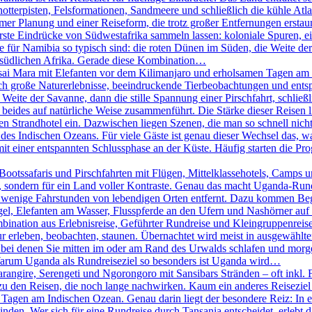
chotterpisten, Felsformationen, Sandmeere und schließlich die kühle A
er Planung und einer Reiseform, die trotz großer Entfernungen erstaunl
erste Eindrücke von Südwestafrika sammeln lassen: koloniale Spuren, 
ie für Namibia so typisch sind: die roten Dünen im Süden, die Weite 
m südlichen Afrika. Gerade diese Kombination…
ai Mara mit Elefanten vor dem Kilimanjaro und erholsamen Tagen am I
sich große Naturerlebnisse, beeindruckende Tierbeobachtungen und e
 Weite der Savanne, dann die stille Spannung einer Pirschfahrt, schlie
beides auf natürliche Weise zusammenführt. Die Stärke dieser Reisen lieg
 Strandhotel ein. Dazwischen liegen Szenen, die man so schnell nicht 
des Indischen Ozeans. Für viele Gäste ist genau dieser Wechsel das, w
it einer entspannten Schlussphase an der Küste. Häufig starten die P
otssafaris und Pirschfahrten mit Flügen, Mittelklassehotels, Camps un
ht, sondern für ein Land voller Kontraste. Genau das macht Uganda-Run
 wenige Fahrstunden von lebendigen Orten entfernt. Dazu kommen Begeg
el, Elefanten am Wasser, Flusspferde an den Ufern und Nashörner auf e
bination aus Erlebnisreise, Geführter Rundreise und Kleingruppenreise
ur erleben, beobachten, staunen. Übernachtet wird meist in ausgewählt
, bei denen Sie mitten im oder am Rand des Urwalds schlafen und mo
 Warum Uganda als Rundreiseziel so besonders ist Uganda wird…
rangire, Serengeti und Ngorongoro mit Sansibars Stränden – oft inkl. 
u den Reisen, die noch lange nachwirken. Kaum ein anderes Reiseziel 
agen am Indischen Ozean. Genau darin liegt der besondere Reiz: In ei
n. Wer sich für eine Rundreise durch Tansania entscheidet, erlebt das 