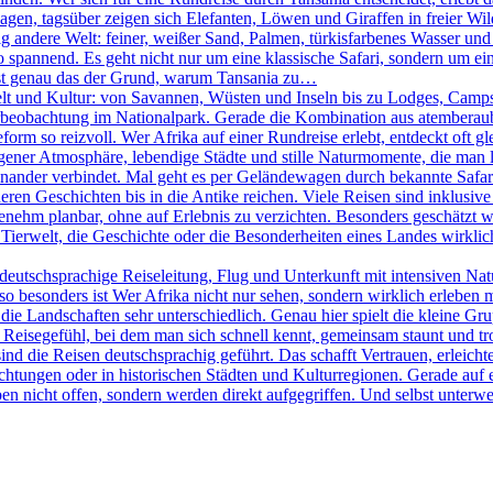
agen, tagsüber zeigen sich Elefanten, Löwen und Giraffen in freier W
ig andere Welt: feiner, weißer Sand, Palmen, türkisfarbenes Wasser und
pannend. Es geht nicht nur um eine klassische Safari, sondern um eine
 ist genau das der Grund, warum Tansania zu…
elt und Kultur: von Savannen, Wüsten und Inseln bis zu Lodges, Camps 
Tierbeobachtung im Nationalpark. Gerade die Kombination aus atemberau
rm so reizvoll. Wer Afrika auf einer Rundreise erlebt, entdeckt oft g
igener Atmosphäre, lebendige Städte und stille Naturmomente, die man lan
nander verbindet. Mal geht es per Geländewagen durch bekannte Safari
ren Geschichten bis in die Antike reichen. Viele Reisen sind inklusive 
ehm planbar, ohne auf Erlebnis zu verzichten. Besonders geschätzt wir
Tierwelt, die Geschichte oder die Besonderheiten eines Landes wirklich 
eutschsprachige Reiseleitung, Flug und Unterkunft mit intensiven Na
 besonders ist Wer Afrika nicht nur sehen, sondern wirklich erleben möc
ie Landschaften sehr unterschiedlich. Genau hier spielt die kleine Gr
in Reisegefühl, bei dem man sich schnell kennt, gemeinsam staunt und t
sind die Reisen deutschsprachig geführt. Das schafft Vertrauen, erleicht
htungen oder in historischen Städten und Kulturregionen. Gerade auf e
en nicht offen, sondern werden direkt aufgegriffen. Und selbst unterweg