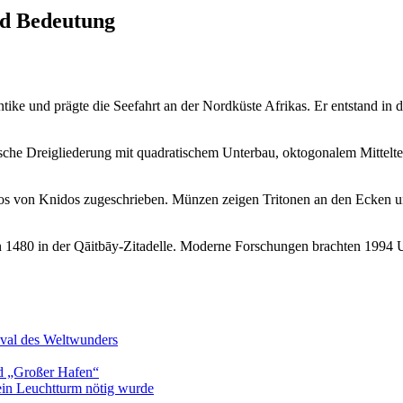
nd Bedeutung
tike und prägte die Seefahrt an der Nordküste Afrikas. Er entstand in
che Dreigliederung mit quadratischem Unterbau, oktogonalem Mittelteil u
s von Knidos zugeschrieben. Münzen zeigen Tritonen an den Ecken und 
an 1480 in der Qāitbāy-Zitadelle. Moderne Forschungen brachten 1994
ival des Weltwunders
d „Großer Hafen“
in Leuchtturm nötig wurde