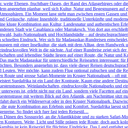
n: weite Ebenen, fruchtbare Oasen, der Rand des Atlasgebirges oder d
tzdem angenehm planbar, weil sich Kultur, Natur und Begegnungen auf e
ch Atmosphären. Ein Moment lang steht man zwischen engen Gassen und k
 Geräusche, ruhige Innenhöfe, traditionelle Unterkünfte und moderne 
ine kluge Kombination aus Kultur, Landesnatur und authentischen Erleb
ndenen Stadt wie Casablanca oder Marrakesch. Von dort aus erschlie
ld, Isalo-Nationalpark und Hochlandstädte – auf deutschsprachigen 
den schnellen Eindruck. Wer sich für Madagaskar-Rundreisen entscheidet
nungen mit einer Inselkultur, die stark mit dem Alltag, dem Handwerk 
eindrucksvollen Welt in die nächste. Auf einer Rundreise zeigt sich der
haften und lebendige Städte liegen auf einer Route, die Natur und Ku
 Das macht Madagaskar für unterschiedliche Reisearten interessant: für 
öchten. Besonders angenehm ist, dass viele dieser Reisen deutschsprachi
d Leuten. Wer möchte, kann zudem Flug optional zubuchen und die R
n Route und grosse Safari-Momente im Kruger Nationalpark – oft mit k
tert Suedafrika ist ein Land der Kontraste. Kaum eine andere Destinati
stenstrassen, Weinlandschaften, eindrucksvolle Nationalparks und eine
terwegs ist, erlebt nicht nur ein Land, sondern viele Facetten auf eine
nstrasse mit weitem Blick auf den Atlantik, am Nachmittag sitzt man 
fahrt durch ein Wildreservat oder in den Kruger Nationalpark. Dazwis
die gute Kombination aus Erlebnis und Komfort. Suedafrika laesst sich 
genreise. So findet sich fuer fast jeden Reisestil…
Dünen des Sossusvlei, an die Atlantikküste und zu starken Safari-Mom
ren Konturen. Weite, Licht und Stille prägen jede Route, doch auch kol
bia ist kein Reiseziel für flüchtige Eindrücke. Das Land entfaltet se