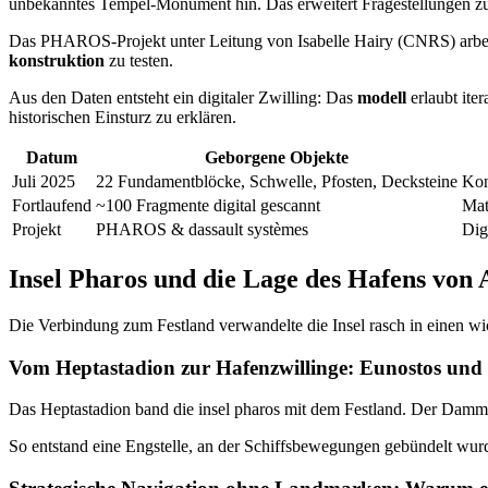
unbekanntes Tempel-Monument hin. Das erweitert Fragestellungen zu
Das PHAROS-Projekt unter Leitung von Isabelle Hairy (CNRS) arbe
konstruktion
zu testen.
Aus den Daten entsteht ein digitaler Zwilling: Das
modell
erlaubt ite
historischen Einsturz zu erklären.
Datum
Geborgene Objekte
Juli 2025
22 Fundamentblöcke, Schwelle, Pfosten, Decksteine
Kon
Fortlaufend
~100 Fragmente digital gescannt
Mat
Projekt
PHAROS & dassault systèmes
Dig
Insel Pharos und die Lage des Hafens von 
Die Verbindung zum Festland verwandelte die Insel rasch in einen w
Vom Heptastadion zur Hafenzwillinge: Eunostos un
Das Heptastadion band die insel pharos mit dem Festland. Der Damm 
So entstand eine Engstelle, an der Schiffsbewegungen gebündelt wurd