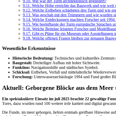
9.10.
Wie war der Turm architektonisch gegliedert?
9.11.
Welche Höhe erreichte das Bauwerk und wie weit w
9.12.
Welche Erdbeben schädigten den Turm und wie en
9.13.
Was geschah mit den Trümmern und wie wurden sie
9.14.
Welche Entdeckungen machten Forscher seit 1994 
9.15.
Wie beeinflusste der Turm europäische Sprachen un
9.16.
Welche Beiträge leisteten Forscher und Modellba
9.17.
Gibt es Pläne für ein Museum oder Ausstellungen 
9.18.
Welche offenen Fragen bleiben zur genauen Bauwe
Wesentliche Erkenntnisse
Historische Bedeutung:
Technisches und kulturelles Zentrum 
Baugestalt:
Dreiteiliger Aufbau mit hoher Sichtweite.
Funktion:
Navigationshilfe und städtisches Symbol.
Schicksal:
Erdbeben, Verfall und mittelalterliche Wiederverwe
Forschung:
Unterwasserarchäologie 1994 und Fund großer Bl
Aktuell: Geborgene Blöcke aus dem Meer u
Ein spektakulärer Einsatz im juli 2025 brachte 22 gewaltige Fun
Tores, dazu wurden rund 100 weitere
teile
kartiert und digital gescann
Die Funde, im meer geborgen, liefern erstmals greifbare Hinweise auf