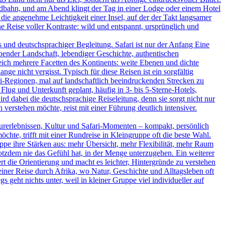
ildbahn, und am Abend klingt der Tag in einer Lodge oder einem Hotel
 die angenehme Leichtigkeit einer Insel, auf der der Takt langsamer
 Reise voller Kontraste: wild und entspannt, ursprünglich und
und deutschsprachiger Begleitung. Safari ist nur der Anfang Eine
bender Landschaft, lebendiger Geschichte, authentischen
leich mehrere Facetten des Kontinents: weite Ebenen und dichte
ge nicht vergisst. Typisch für diese Reisen ist ein sorgfältig
-Regionen, mal auf landschaftlich beeindruckenden Strecken zu
Flug und Unterkunft geplant, häufig in 3- bis 5-Sterne-Hotels,
d dabei die deutschsprachige Reiseleitung, denn sie sorgt nicht nur
verstehen möchte, reist mit einer Führung deutlich intensiver.
turerlebnissen, Kultur und Safari-Momenten – kompakt, persönlich
hte, trifft mit einer Rundreise in Kleingruppe oft die beste Wahl.
uppe ihre Stärken aus: mehr Übersicht, mehr Flexibilität, mehr Raum
rotzdem nie das Gefühl hat, in der Menge unterzugehen. Ein weiterer
ert die Orientierung und macht es leichter, Hintergründe zu verstehen
iner Reise durch Afrika, wo Natur, Geschichte und Alltagsleben oft
s geht nichts unter, weil in kleiner Gruppe viel individueller auf