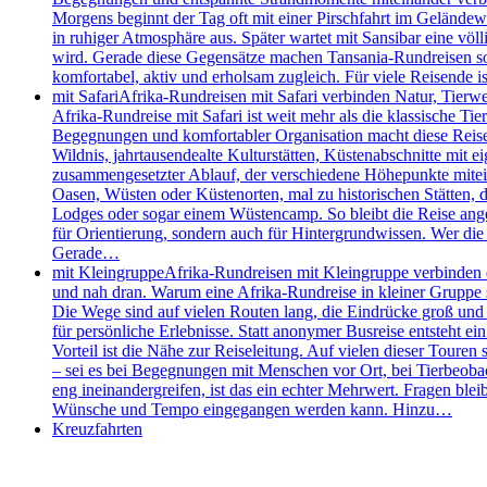
Morgens beginnt der Tag oft mit einer Pirschfahrt im Geländew
in ruhiger Atmosphäre aus. Später wartet mit Sansibar eine völl
wird. Gerade diese Gegensätze machen Tansania-Rundreisen so s
komfortabel, aktiv und erholsam zugleich. Für viele Reisende
mit Safari
Afrika-Rundreisen mit Safari verbinden Natur, Tierw
Afrika-Rundreise mit Safari ist weit mehr als die klassische 
Begegnungen und komfortabler Organisation macht diese Reisefo
Wildnis, jahrtausendealte Kulturstätten, Küstenabschnitte mit e
zusammengesetzter Ablauf, der verschiedene Höhepunkte mitei
Oasen, Wüsten oder Küstenorten, mal zu historischen Stätten, de
Lodges oder sogar einem Wüstencamp. So bleibt die Reise angen
für Orientierung, sondern auch für Hintergrundwissen. Wer die 
Gerade…
mit Kleingruppe
Afrika-Rundreisen mit Kleingruppe verbinden d
und nah dran. Warum eine Afrika-Rundreise in kleiner Gruppe so
Die Wege sind auf vielen Routen lang, die Eindrücke groß und d
für persönliche Erlebnisse. Statt anonymer Busreise entsteht e
Vorteil ist die Nähe zur Reiseleitung. Auf vielen dieser Touren 
– sei es bei Begegnungen mit Menschen vor Ort, bei Tierbeobac
eng ineinandergreifen, ist das ein echter Mehrwert. Fragen bleib
Wünsche und Tempo eingegangen werden kann. Hinzu…
Kreuzfahrten