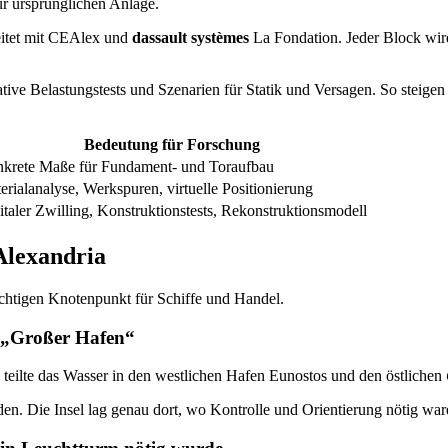
r ursprünglichen Anlage.
itet mit CEAlex und
dassault systèmes
La Fondation. Jeder Block wird
rative Belastungstests und Szenarien für Statik und Versagen. So stei
Bedeutung für Forschung
krete Maße für Fundament- und Toraufbau
erialanalyse, Werkspuren, virtuelle Positionierung
italer Zwilling, Konstruktionstests, Rekonstruktionsmodell
Alexandria
ichtigen Knotenpunkt für Schiffe und Handel.
d „Großer Hafen“
teilte das Wasser in den westlichen Hafen Eunostos und den östlichen
en. Die Insel lag genau dort, wo Kontrolle und Orientierung nötig war