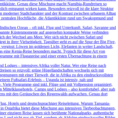
tlantikküste. Genau diese Mischung macht Namibia-Rundreisen so
ich entspannt wirken kann. Besonders reizvoll ist die klare Struktur
ein moderner Stadtcharakter und der Kontrast zwischen urbanem Alltag
der zentralen Hochfläche, die Atlantikküste rund um Swakopmund und
ndischen Ozean – oft inkl. Flug und Unterkunft. Safari, Savanne und
ntspannte Küstenmomente auf angenehm kompakte Weise verbinden
ßlich der Wechsel ans Meer. Wer sich nicht zwischen Safari und
t in ihrer Vielseitigkeit. Tagsüber geht es auf die Spur der Big Five,
vergisst: Löwen im goldenen Licht, Elefanten in weiter Landschaft,
as eine Kenia-Reise besonders macht. Typisch für diese Art von
rogramme mit Fluganreise und einer ersten Übernachtung in einem
d Lodges – intensives Afrika voller Natur. Wer eine Reise nach
dreisen so reizvoll: grüne Hügellandschaften wechseln sich mit
nungen mit einer Tierwelt, die in Afrika zu den eindrucksvollsten
inem Fußsafari-Erlebnis – Uganda ist intensiv, nah und
. Viele Programme sind inkl. Flüge und mit Vollpension organisiert,
en Mittelklassehotels, Camps und Lodges – also komfortabel, aber nah
rgens mit den Geräuschen des Regenwalds aufwachen. Genau dort
Flug, Hotels und deutschsprachiger Reiseleitung. Warum Tansania-
in Ostafrika bietet diese Mischung aus intensiven Tierbeobachtungen,
ner einzigen Reise lassen sich berühmte Nationalparks, authentische
Land nicht nur als Ziel, sondern als Abfolge eindrucksvoller Bilder.