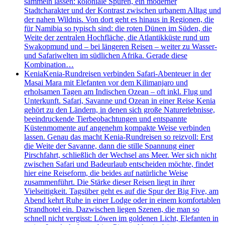
sammeln lassen: koloniale Spuren, ein moderner
Stadtcharakter und der Kontrast zwischen urbanem Alltag und
der nahen Wildnis. Von dort geht es hinaus in Regionen, die
für Namibia so typisch sind: die roten Dünen im Süden, die
Weite der zentralen Hochfläche, die Atlantikküste rund um
Swakopmund und – bei längeren Reisen – weiter zu Wasser-
und Safariwelten im südlichen Afrika. Gerade diese
Kombination…
Kenia
Kenia-Rundreisen verbinden Safari-Abenteuer in der
Masai Mara mit Elefanten vor dem Kilimanjaro und
erholsamen Tagen am Indischen Ozean – oft inkl. Flug und
Unterkunft. Safari, Savanne und Ozean in einer Reise Kenia
gehört zu den Ländern, in denen sich große Naturerlebnisse,
beeindruckende Tierbeobachtungen und entspannte
Küstenmomente auf angenehm kompakte Weise verbinden
lassen. Genau das macht Kenia-Rundreisen so reizvoll: Erst
die Weite der Savanne, dann die stille Spannung einer
Pirschfahrt, schließlich der Wechsel ans Meer. Wer sich nicht
zwischen Safari und Badeurlaub entscheiden möchte, findet
hier eine Reiseform, die beides auf natürliche Weise
zusammenführt. Die Stärke dieser Reisen liegt in ihrer
Vielseitigkeit. Tagsüber geht es auf die Spur der Big Five, am
Abend kehrt Ruhe in einer Lodge oder in einem komfortablen
Strandhotel ein. Dazwischen liegen Szenen, die man so
schnell nicht vergisst: Löwen im goldenen Licht, Elefanten in