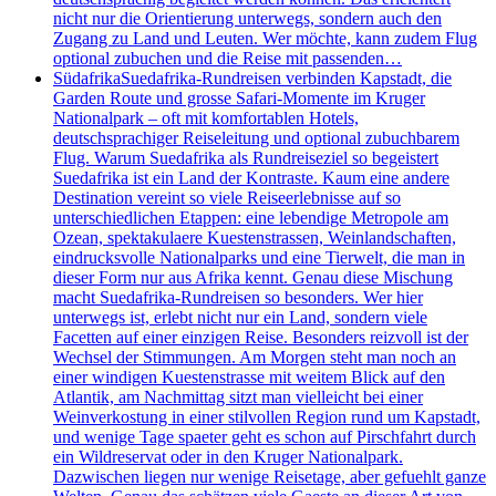
nicht nur die Orientierung unterwegs, sondern auch den
Zugang zu Land und Leuten. Wer möchte, kann zudem Flug
optional zubuchen und die Reise mit passenden…
Südafrika
Suedafrika-Rundreisen verbinden Kapstadt, die
Garden Route und grosse Safari-Momente im Kruger
Nationalpark – oft mit komfortablen Hotels,
deutschsprachiger Reiseleitung und optional zubuchbarem
Flug. Warum Suedafrika als Rundreiseziel so begeistert
Suedafrika ist ein Land der Kontraste. Kaum eine andere
Destination vereint so viele Reiseerlebnisse auf so
unterschiedlichen Etappen: eine lebendige Metropole am
Ozean, spektakulaere Kuestenstrassen, Weinlandschaften,
eindrucksvolle Nationalparks und eine Tierwelt, die man in
dieser Form nur aus Afrika kennt. Genau diese Mischung
macht Suedafrika-Rundreisen so besonders. Wer hier
unterwegs ist, erlebt nicht nur ein Land, sondern viele
Facetten auf einer einzigen Reise. Besonders reizvoll ist der
Wechsel der Stimmungen. Am Morgen steht man noch an
einer windigen Kuestenstrasse mit weitem Blick auf den
Atlantik, am Nachmittag sitzt man vielleicht bei einer
Weinverkostung in einer stilvollen Region rund um Kapstadt,
und wenige Tage spaeter geht es schon auf Pirschfahrt durch
ein Wildreservat oder in den Kruger Nationalpark.
Dazwischen liegen nur wenige Reisetage, aber gefuehlt ganze