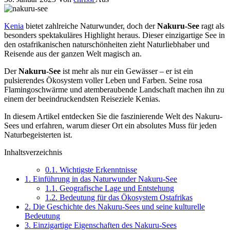
Kenia
bietet zahlreiche Naturwunder, doch der
Nakuru-See
ragt als
besonders spektakuläres Highlight heraus. Dieser einzigartige See in
den ostafrikanischen naturschönheiten zieht Naturliebhaber und
Reisende aus der ganzen Welt magisch an.
Der
Nakuru-See
ist mehr als nur ein Gewässer – er ist ein
pulsierendes Ökosystem voller Leben und Farben. Seine rosa
Flamingoschwärme und atemberaubende Landschaft machen ihn zu
einem der beeindruckendsten Reiseziele Kenias.
In diesem Artikel entdecken Sie die faszinierende Welt des Nakuru-
Sees und erfahren, warum dieser Ort ein absolutes Muss für jeden
Naturbegeisterten ist.
Inhaltsverzeichnis
0.1.
Wichtigste Erkenntnisse
1.
Einführung in das Naturwunder Nakuru-See
1.1.
Geografische Lage und Entstehung
1.2.
Bedeutung für das Ökosystem Ostafrikas
2.
Die Geschichte des Nakuru-Sees und seine kulturelle
Bedeutung
3.
Einzigartige Eigenschaften des Nakuru-Sees