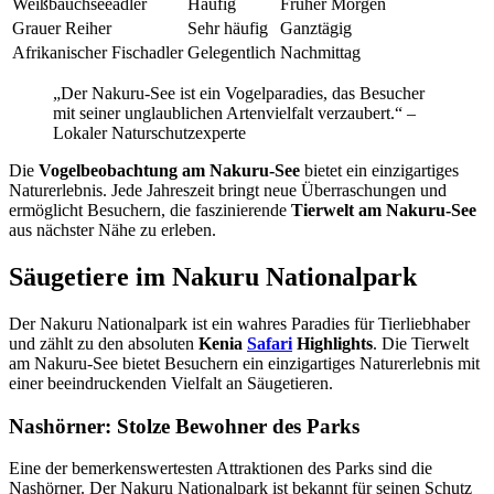
Weißbauchseeadler
Häufig
Früher Morgen
Grauer Reiher
Sehr häufig
Ganztägig
Afrikanischer Fischadler
Gelegentlich
Nachmittag
„Der Nakuru-See ist ein Vogelparadies, das Besucher
mit seiner unglaublichen Artenvielfalt verzaubert.“ –
Lokaler Naturschutzexperte
Die
Vogelbeobachtung am Nakuru-See
bietet ein einzigartiges
Naturerlebnis. Jede Jahreszeit bringt neue Überraschungen und
ermöglicht Besuchern, die faszinierende
Tierwelt am Nakuru-See
aus nächster Nähe zu erleben.
Säugetiere im Nakuru Nationalpark
Der Nakuru Nationalpark ist ein wahres Paradies für Tierliebhaber
und zählt zu den absoluten
Kenia
Safari
Highlights
. Die Tierwelt
am Nakuru-See bietet Besuchern ein einzigartiges Naturerlebnis mit
einer beeindruckenden Vielfalt an Säugetieren.
Nashörner: Stolze Bewohner des Parks
Eine der bemerkenswertesten Attraktionen des Parks sind die
Nashörner. Der Nakuru Nationalpark ist bekannt für seinen Schutz