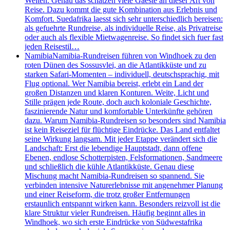
Welten. Genau das schätzen viele Gaeste an dieser Art von
Reise. Dazu kommt die gute Kombination aus Erlebnis und
Komfort. Suedafrika laesst sich sehr unterschiedlich bereisen:
als gefuehrte Rundreise, als individuelle Reise, als Privatreise
oder auch als flexible Mietwagenreise. So findet sich fuer fast
jeden Reisestil…
Namibia
Namibia-Rundreisen führen von Windhoek zu den
roten Dünen des Sossusvlei, an die Atlantikküste und zu
starken Safari-Momenten – individuell, deutschsprachig, mit
Flug optional. Wer Namibia bereist, erlebt ein Land der
großen Distanzen und klaren Konturen. Weite, Licht und
Stille prägen jede Route, doch auch koloniale Geschichte,
faszinierende Natur und komfortable Unterkünfte gehören
dazu. Warum Namibia-Rundreisen so besonders sind Namibia
ist kein Reiseziel für flüchtige Eindrücke. Das Land entfaltet
seine Wirkung langsam. Mit jeder Etappe verändert sich die
Landschaft: Erst die lebendige Hauptstadt, dann offene
Ebenen, endlose Schotterpisten, Felsformationen, Sandmeere
und schließlich die kühle Atlantikküste. Genau diese
Mischung macht Namibia-Rundreisen so spannend. Sie
verbinden intensive Naturerlebnisse mit angenehmer Planung
und einer Reiseform, die trotz großer Entfernungen
erstaunlich entspannt wirken kann. Besonders reizvoll ist die
klare Struktur vieler Rundreisen. Häufig beginnt alles in
Windhoek, wo sich erste Eindrücke von Südwestafrika