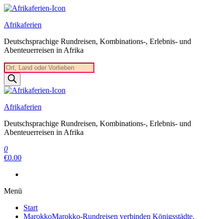
Zum
Inhalt
Afrikaferien
springen
Deutschsprachige Rundreisen, Kombinations-, Erlebnis- und
Abenteuerreisen in Afrika
Products
search
Afrikaferien
Deutschsprachige Rundreisen, Kombinations-, Erlebnis- und
Abenteuerreisen in Afrika
0
€0.00
Menü
Start
Marokko
Marokko-Rundreisen verbinden Königsstädte,