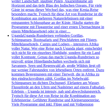
weiter Landschaft, staubige Pisten, Akazienbäume am
Horizont und das tiefe Blau des Indischen Ozeans. Für viele
Gäste ist genau dieser Wechsel das, was eine Kenia-Reise
besonders macht. Typisch für diese Art von Rundreise ist die
Kombination aus mehreren Naturerlebnissen mit einer
entspannten Schlussphase an der Küste. Häufig starten die
Programme mit Fluganreise und einer ersten Übernachtung in
einem Mittelklassehotel oder in einer…
Uganda
Uganda-Rundreisen verbinden Gorillas,
Schimpansen, Bootssafaris und Pirschfahrten mit Flügen,
Mittelklassehotels, Camps und Lodges – intensives Afrika
voller Natur. Wer eine Reise nach Uganda plant, entscheidet
sich nicht für ein einzelnes Highlight, sondern für ein Land
voller Kontraste. Genau das macht Uganda-Rundreisen so
reizvoll: grüne Hügellandschaften wechseln sich mit
Savannen, Seen und Regenwald ab, große Wildnis liegt oft
nur wenige Fahrstunden von lebendigen Orten entfernt. Dazu
kommen Begegnungen mit einer Tierwelt, die in Afrika zu
den eindrucksvollsten zählt. Gorillas im Nebelwald,
Schimpansen im dichten Dschungel, Elefanten am Wasser,
Flusspferde an den Ufern und Nashörner auf einem Fußsafari-
Erlebnis – Uganda ist intensiv, nah und abwechslungsreich.
Typisch für diese Art von Reise ist die Kombination aus
Erlebnisreise, Geführter Rundreise und Kleingruppenreise.
Viele Programme sind inkl. Flüge und mit Vollpension