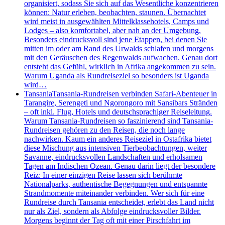
organisiert, sodass Sie sich auf das Wesentliche konzentrieren
können: Natur erleben, beobachten, staunen. Übernachtet
wird meist in ausgewählten Mittelklassehotels, Camps und
Lodges – also komfortabel, aber nah an der Umgebung.
Besonders eindrucksvoll sind jene Etappen, bei denen Sie
mitten im oder am Rand des Urwalds schlafen und morgens
mit den Geräuschen des Regenwalds aufwachen. Genau dort
entsteht das Gefühl, wirklich in Afrika angekommen zu sein.
Warum Uganda als Rundreiseziel so besonders ist Uganda
wird…
Tansania
Tansania-Rundreisen verbinden Safari-Abenteuer in
Tarangire, Serengeti und Ngorongoro mit Sansibars Stränden
– oft inkl. Flug, Hotels und deutschsprachiger Reiseleitung.
Warum Tansania-Rundreisen so faszinierend sind Tansania-
Rundreisen gehören zu den Reisen, die noch lange
nachwirken. Kaum ein anderes Reiseziel in Ostafrika bietet
diese Mischung aus intensiven Tierbeobachtungen, weiter
Savanne, eindrucksvollen Landschaften und erholsamen
Tagen am Indischen Ozean. Genau darin liegt der besondere
Reiz: In einer einzigen Reise lassen sich berühmte
Nationalparks, authentische Begegnungen und entspannte
Strandmomente miteinander verbinden. Wer sich für eine
Rundreise durch Tansania entscheidet, erlebt das Land nicht
nur als Ziel, sondern als Abfolge eindrucksvoller Bilder.
Morgens beginnt der Tag oft mit einer Pirschfahrt im