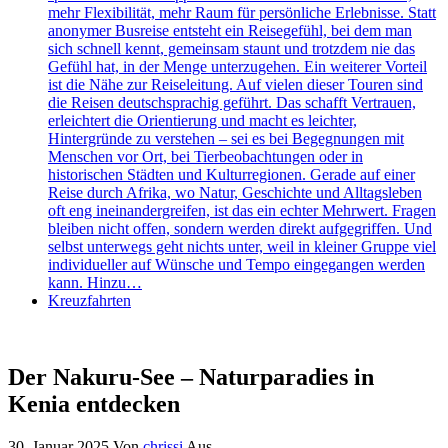
mehr Flexibilität, mehr Raum für persönliche Erlebnisse. Statt
anonymer Busreise entsteht ein Reisegefühl, bei dem man
sich schnell kennt, gemeinsam staunt und trotzdem nie das
Gefühl hat, in der Menge unterzugehen. Ein weiterer Vorteil
ist die Nähe zur Reiseleitung. Auf vielen dieser Touren sind
die Reisen deutschsprachig geführt. Das schafft Vertrauen,
erleichtert die Orientierung und macht es leichter,
Hintergründe zu verstehen – sei es bei Begegnungen mit
Menschen vor Ort, bei Tierbeobachtungen oder in
historischen Städten und Kulturregionen. Gerade auf einer
Reise durch Afrika, wo Natur, Geschichte und Alltagsleben
oft eng ineinandergreifen, ist das ein echter Mehrwert. Fragen
bleiben nicht offen, sondern werden direkt aufgegriffen. Und
selbst unterwegs geht nichts unter, weil in kleiner Gruppe viel
individueller auf Wünsche und Tempo eingegangen werden
kann. Hinzu…
Kreuzfahrten
Der Nakuru-See – Naturparadies in
Kenia entdecken
30. Januar 2025
Von
chrissi
Aus