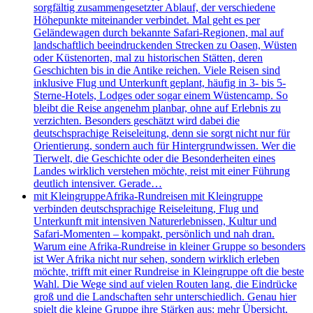
sorgfältig zusammengesetzter Ablauf, der verschiedene
Höhepunkte miteinander verbindet. Mal geht es per
Geländewagen durch bekannte Safari-Regionen, mal auf
landschaftlich beeindruckenden Strecken zu Oasen, Wüsten
oder Küstenorten, mal zu historischen Stätten, deren
Geschichten bis in die Antike reichen. Viele Reisen sind
inklusive Flug und Unterkunft geplant, häufig in 3- bis 5-
Sterne-Hotels, Lodges oder sogar einem Wüstencamp. So
bleibt die Reise angenehm planbar, ohne auf Erlebnis zu
verzichten. Besonders geschätzt wird dabei die
deutschsprachige Reiseleitung, denn sie sorgt nicht nur für
Orientierung, sondern auch für Hintergrundwissen. Wer die
Tierwelt, die Geschichte oder die Besonderheiten eines
Landes wirklich verstehen möchte, reist mit einer Führung
deutlich intensiver. Gerade…
mit Kleingruppe
Afrika-Rundreisen mit Kleingruppe
verbinden deutschsprachige Reiseleitung, Flug und
Unterkunft mit intensiven Naturerlebnissen, Kultur und
Safari-Momenten – kompakt, persönlich und nah dran.
Warum eine Afrika-Rundreise in kleiner Gruppe so besonders
ist Wer Afrika nicht nur sehen, sondern wirklich erleben
möchte, trifft mit einer Rundreise in Kleingruppe oft die beste
Wahl. Die Wege sind auf vielen Routen lang, die Eindrücke
groß und die Landschaften sehr unterschiedlich. Genau hier
spielt die kleine Gruppe ihre Stärken aus: mehr Übersicht,