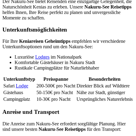
Der Nakuru-See bietet Reisenden eine einzigartige Gelegenheit, die
Naturschönheit Kenias zu erleben. Unsere
Nakuru-See Reisetipps
helfen Ihnen, Ihre Reise perfekt zu planen und unvergessliche
Momente zu schaffen.
Unterkunftsmöglichkeiten
Für Ihre
Keniareisen Geheimtipps
empfehlen wir verschiedene
Unterkunftsoptionen rund um den Nakuru-See:
Luxuriöse
Lodges
im Nationalpark
Komfortable Gästehäuser in Nakuru Stadt
Rustikale Campingplätze für Naturliebhaber
Unterkunftstyp
Preisspanne
Besonderheiten
Safari
Lodge
200-500€ pro Nacht
Direkter Blick auf Wildtiere
Gästehaus
50-150€ pro Nacht
Nähe zur Stadt, günstiger
Campingplatz
10-30€ pro Nacht
Ursprüngliches Naturerlebnis
Anreise und Transport
Die Anreise zum Nakuru-See erfordert sorgfältige Planung. Hier
sind unsere besten
Nakuru-See Reisetipps
für den Transport: