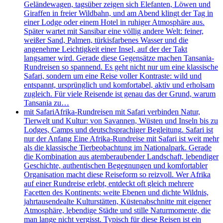
Geländewagen, tagsüber zeigen sich Elefanten, Löwen und
Giraffen in freier Wildbahn, und am Abend klingt der Tag in
einer Lodge oder einem Hotel in ruhiger Atmosphäre aus.
Später wartet mit Sansibar eine völlig andere Welt: feiner,
weißer Sand, Palmen, türkisfarbenes Wasser und die
angenehme Leichtigkeit einer Insel, auf der der Takt
langsamer wird. Gerade diese Gegensätze machen Tansania-
Rundreisen so spannend. Es geht nicht nur um eine klassische
Safari, sondern um eine Reise voller Kontraste: wild und
entspannt, ursprünglich und komfortabel, aktiv und erholsam
zugleich. Für viele Reisende ist genau das der Grund, warum
Tansania zu…
mit Safari
Afrika-Rundreisen mit Safari verbinden Natur,
Tierwelt und Kultur: von Savannen, Wüsten und Inseln bis zu
Lodges, Camps und deutschsprachiger Begleitung. Safari ist
nur der Anfang Eine Afrika-Rundreise mit Safari ist weit mehr
als die klassische Tierbeobachtung im Nationalpark. Gerade
die Kombination aus atemberaubender Landschaft, lebendiger
Geschichte, authentischen Begegnungen und komfortabler
Organisation macht diese Reiseform so reizvoll. Wer Afrika
auf einer Rundreise erlebt, entdeckt oft gleich mehrere
Facetten des Kontinents: weite Ebenen und dichte Wildnis,
jahrtausendealte Kulturstätten, Küstenabschnitte mit eigener
Atmosphäre, lebendige Städte und stille Naturmomente, die
man lange nicht vergisst. Typisch für diese Reisen ist ein