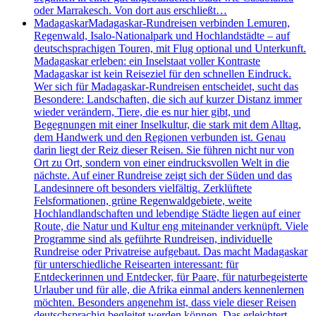
oder Marrakesch. Von dort aus erschließt…
Madagaskar
Madagaskar-Rundreisen verbinden Lemuren,
Regenwald, Isalo-Nationalpark und Hochlandstädte – auf
deutschsprachigen Touren, mit Flug optional und Unterkunft.
Madagaskar erleben: ein Inselstaat voller Kontraste
Madagaskar ist kein Reiseziel für den schnellen Eindruck.
Wer sich für Madagaskar-Rundreisen entscheidet, sucht das
Besondere: Landschaften, die sich auf kurzer Distanz immer
wieder verändern, Tiere, die es nur hier gibt, und
Begegnungen mit einer Inselkultur, die stark mit dem Alltag,
dem Handwerk und den Regionen verbunden ist. Genau
darin liegt der Reiz dieser Reisen. Sie führen nicht nur von
Ort zu Ort, sondern von einer eindrucksvollen Welt in die
nächste. Auf einer Rundreise zeigt sich der Süden und das
Landesinnere oft besonders vielfältig. Zerklüftete
Felsformationen, grüne Regenwaldgebiete, weite
Hochlandlandschaften und lebendige Städte liegen auf einer
Route, die Natur und Kultur eng miteinander verknüpft. Viele
Programme sind als geführte Rundreisen, individuelle
Rundreise oder Privatreise aufgebaut. Das macht Madagaskar
für unterschiedliche Reisearten interessant: für
Entdeckerinnen und Entdecker, für Paare, für naturbegeisterte
Urlauber und für alle, die Afrika einmal anders kennenlernen
möchten. Besonders angenehm ist, dass viele dieser Reisen
deutschsprachig begleitet werden können. Das erleichtert