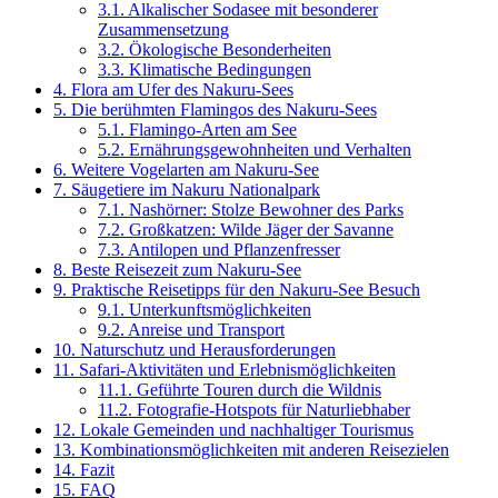
3.1.
Alkalischer Sodasee mit besonderer
Zusammensetzung
3.2.
Ökologische Besonderheiten
3.3.
Klimatische Bedingungen
4.
Flora am Ufer des Nakuru-Sees
5.
Die berühmten Flamingos des Nakuru-Sees
5.1.
Flamingo-Arten am See
5.2.
Ernährungsgewohnheiten und Verhalten
6.
Weitere Vogelarten am Nakuru-See
7.
Säugetiere im Nakuru Nationalpark
7.1.
Nashörner: Stolze Bewohner des Parks
7.2.
Großkatzen: Wilde Jäger der Savanne
7.3.
Antilopen und Pflanzenfresser
8.
Beste Reisezeit zum Nakuru-See
9.
Praktische Reisetipps für den Nakuru-See Besuch
9.1.
Unterkunftsmöglichkeiten
9.2.
Anreise und Transport
10.
Naturschutz und Herausforderungen
11.
Safari-Aktivitäten und Erlebnismöglichkeiten
11.1.
Geführte Touren durch die Wildnis
11.2.
Fotografie-Hotspots für Naturliebhaber
12.
Lokale Gemeinden und nachhaltiger Tourismus
13.
Kombinationsmöglichkeiten mit anderen Reisezielen
14.
Fazit
15.
FAQ