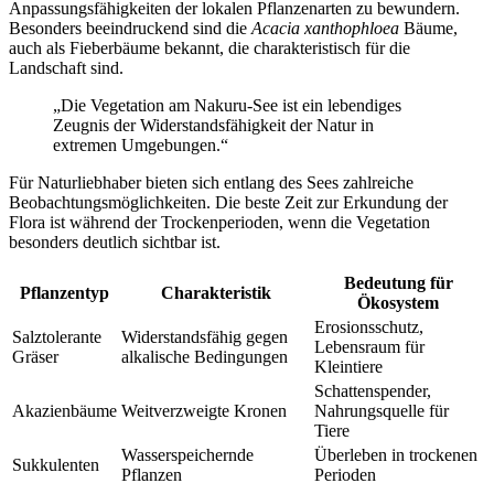
Anpassungsfähigkeiten der lokalen Pflanzenarten zu bewundern.
Besonders beeindruckend sind die
Acacia xanthophloea
Bäume,
auch als Fieberbäume bekannt, die charakteristisch für die
Landschaft sind.
„Die Vegetation am Nakuru-See ist ein lebendiges
Zeugnis der Widerstandsfähigkeit der Natur in
extremen Umgebungen.“
Für Naturliebhaber bieten sich entlang des Sees zahlreiche
Beobachtungsmöglichkeiten. Die beste Zeit zur Erkundung der
Flora ist während der Trockenperioden, wenn die Vegetation
besonders deutlich sichtbar ist.
Bedeutung für
Pflanzentyp
Charakteristik
Ökosystem
Erosionsschutz,
Salztolerante
Widerstandsfähig gegen
Lebensraum für
Gräser
alkalische Bedingungen
Kleintiere
Schattenspender,
Akazienbäume
Weitverzweigte Kronen
Nahrungsquelle für
Tiere
Wasserspeichernde
Überleben in trockenen
Sukkulenten
Pflanzen
Perioden