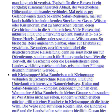
man lange nicht vergisst. Typisch für diese Reisen ist ein
sorgfältig zusammengesetzter Ablauf, der verschiedene
Höhepunkte miteinander verbindet. Mal geht es per
Geländewagen durch bekannte Safari-Regionen, mal auf
landschaftlich beeindruckenden Strecken zu Oasen, Wüsten
oder Küstenorten, mal zu historischen Stätten, deren
Geschichten bis in die Antike reichen. Viele Reisen sind
inklusive Flug und Unterkunft geplant, häufig in 3- bis 5-
Sterne-Hotels, Lodges oder sogar einem Wüstencamp. So
bleibt die Reise angenehm planbar, ohne auf Erlebnis zu
verzichten. Besonders geschätzt wird dabei die
deutschsprachige Reiseleitung, denn sie sorgt nicht nur für
Orientierung, sondern auch für Hintergrundwissen. Wer die
Tierwelt, die Geschichte oder die Besonderheiten eines
Landes wirklich verstehen möchte, reist mit einer Führung
deutlich intensiver. Gerade…
mit Kleingruppe
Afrika-Rundreisen mit Kleingruppe
verbinden deutschsprachige Reiseleitung, Flug und
Unterkunft mit intensiven Naturerlebnissen, Kultur und
Safari-Momenten – kompakt, persönlich und nah dran.
Warum eine Afrika-Rundreise in kleiner Gruppe so besonders
ist Wer Afrika nicht nur sehen, sondern wirklich erleben
möchte, trifft mit einer Rundreise in Kleingruppe oft die beste
Wahl. Die Wege sind auf vielen Routen lang, die Eindrücke
groß und die Landschaften sehr unterschiedlich. Genau hier