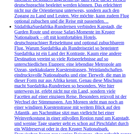
deutschsprachig begleitet werden können. Das erleichtert
nicht nur die Orientierung unterwegs, sondern auch den
Zugang zu Land und Leuten. Wer möchte, kann zudem Flug
optional zubuchen und die Reise mit passenden…
Südafrika
Suedafrika-Rundreisen verbinden Kapstadt, die
Garden Route und grosse Safari-Momente im Kruger
Nationalpark – oft mit komfortablen Hotels,
deutschsprachiger Reiseleitung und optional zubuchbarem
Flug. Warum Suedafrika als Rundreiseziel so begeistert
Suedafrika ist ein Land der Kontraste. Kaum eine andere
Destination vereint so viele Reiseerlebnisse auf so
unterschiedlichen Etappen: eine lebendige Metropole am
Ozean, spektakulaere Kuestenstrassen, Weinlandschaften,
eindrucksvolle Nationalparks und eine Tierwelt, die man in
dieser Form nur aus Afrika kennt. Genau diese Mischung
macht Suedafrika-Rundreisen so besonders. Wer hier
unterwegs ist, erlebt nicht nur ein Land, sondern viele
Facetten auf einer einzigen Reise. Besonders reizvoll ist der
Wechsel der Stimmungen. Am Morgen steht man noch an
einer windigen Kuestenstrasse mit weitem Blick auf den
Atlantik, am Nachmittag sitzt man vielleicht bei einer
Weinverkostung in einer stilvollen Region rund um Kapstadt,
und wenige Tage spaeter geht es schon auf Pirschfahrt durch
ein Wildreservat oder in den Kruger Nationalpark.