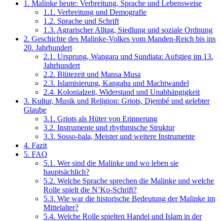
1.
Malinke heute: Verbreitung, Sprache und Lebensweise
1.1.
Verbreitung und Demografie
1.2.
Sprache und Schrift
1.3.
Agrarischer Alltag, Siedlung und soziale Ordnung
2.
Geschichte des Malinke-Volkes vom Manden-Reich bis ins
20. Jahrhundert
2.1.
Ursprung, Wangara und Sundiata: Aufstieg im 13.
Jahrhundert
2.2.
Blütezeit und Mansa Musa
2.3.
Islamisierung, Kangaba und Machtwandel
2.4.
Kolonialzeit, Widerstand und Unabhängigkeit
3.
Kultur, Musik und Religion: Griots, Djembé und gelebter
Glaube
3.1.
Griots als Hüter von Erinnerung
3.2.
Instrumente und rhythmische Struktur
3.3.
Sosso‑bala, Meister und weitere Instrumente
4.
Fazit
5.
FAQ
5.1.
Wer sind die Malinke und wo leben sie
hauptsächlich?
5.2.
Welche Sprache sprechen die Malinke und welche
Rolle spielt die N’Ko-Schrift?
5.3.
Wie war die historische Bedeutung der Malinke im
Mittelalter?
5.4.
Welche Rolle spielten Handel und Islam in der