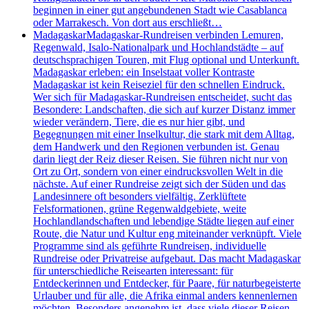
beginnen in einer gut angebundenen Stadt wie Casablanca
oder Marrakesch. Von dort aus erschließt…
Madagaskar
Madagaskar-Rundreisen verbinden Lemuren,
Regenwald, Isalo-Nationalpark und Hochlandstädte – auf
deutschsprachigen Touren, mit Flug optional und Unterkunft.
Madagaskar erleben: ein Inselstaat voller Kontraste
Madagaskar ist kein Reiseziel für den schnellen Eindruck.
Wer sich für Madagaskar-Rundreisen entscheidet, sucht das
Besondere: Landschaften, die sich auf kurzer Distanz immer
wieder verändern, Tiere, die es nur hier gibt, und
Begegnungen mit einer Inselkultur, die stark mit dem Alltag,
dem Handwerk und den Regionen verbunden ist. Genau
darin liegt der Reiz dieser Reisen. Sie führen nicht nur von
Ort zu Ort, sondern von einer eindrucksvollen Welt in die
nächste. Auf einer Rundreise zeigt sich der Süden und das
Landesinnere oft besonders vielfältig. Zerklüftete
Felsformationen, grüne Regenwaldgebiete, weite
Hochlandlandschaften und lebendige Städte liegen auf einer
Route, die Natur und Kultur eng miteinander verknüpft. Viele
Programme sind als geführte Rundreisen, individuelle
Rundreise oder Privatreise aufgebaut. Das macht Madagaskar
für unterschiedliche Reisearten interessant: für
Entdeckerinnen und Entdecker, für Paare, für naturbegeisterte
Urlauber und für alle, die Afrika einmal anders kennenlernen
möchten. Besonders angenehm ist, dass viele dieser Reisen