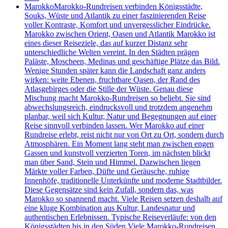
Marokko
Marokko-Rundreisen verbinden Königsstädte,
Souks, Wüste und Atlantik zu einer faszinierenden Reise
voller Kontraste, Komfort und unvergesslicher Eindrücke.
Marokko zwischen Orient, Oasen und Atlantik Marokko ist
eines dieser Reiseziele, das auf kurzer Distanz sehr
unterschiedliche Welten vereint. In den Städten prägen
Paläste, Moscheen, Medinas und geschäftige Plätze das Bild.
Wenige Stunden später kann die Landschaft ganz anders
wirken: weite Ebenen, fruchtbare Oasen, der Rand des
Atlasgebirges oder die Stille der Wüste. Genau diese
Mischung macht Marokko-Rundreisen so beliebt. Sie sind
abwechslungsreich, eindrucksvoll und trotzdem angenehm
planbar, weil sich Kultur, Natur und Begegnungen auf einer
Reise sinnvoll verbinden lassen. Wer Marokko auf einer
Rundreise erlebt, reist nicht nur von Ort zu Ort, sondern durch
Atmosphären. Ein Moment lang steht man zwischen engen
Gassen und kunstvoll verzierten Toren, im nächsten blickt
man über Sand, Stein und Himmel. Dazwischen liegen
Märkte voller Farben, Düfte und Geräusche, ruhige
Innenhöfe, traditionelle Unterkünfte und moderne Stadtbilder.
Diese Gegensätze sind kein Zufall, sondern das, was
Marokko so spannend macht. Viele Reisen setzen deshalb auf
eine kluge Kombination aus Kultur, Landesnatur und
authentischen Erlebnissen. Typische Reiseverläufe: von den
Königsstädten bis in den Süden Viele Marokko-Rundreisen