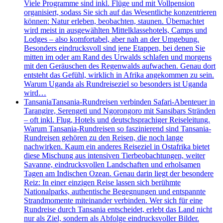
Viele Programme sind inkl. Flüge und mit Vollpension
organisiert, sodass Sie sich auf das Wesentliche konzentrieren
können: Natur erleben, beobachten, staunen. Übernachtet
wird meist in ausgewählten Mittelklassehotels, Camps und
Lodges – also komfortabel, aber nah an der Umgebung.
Besonders eindrucksvoll sind jene Etappen, bei denen Sie
mitten im oder am Rand des Urwalds schlafen und morgens
mit den Geräuschen des Regenwalds aufwachen. Genau dort
entsteht das Gefühl, wirklich in Afrika angekommen zu sein.
Warum Uganda als Rundreiseziel so besonders ist Uganda
wird…
Tansania
Tansania-Rundreisen verbinden Safari-Abenteuer in
Tarangire, Serengeti und Ngorongoro mit Sansibars Stränden
– oft inkl. Flug, Hotels und deutschsprachiger Reiseleitung.
Warum Tansania-Rundreisen so faszinierend sind Tansania-
Rundreisen gehören zu den Reisen, die noch lange
nachwirken. Kaum ein anderes Reiseziel in Ostafrika bietet
diese Mischung aus intensiven Tierbeobachtungen, weiter
Savanne, eindrucksvollen Landschaften und erholsamen
Tagen am Indischen Ozean. Genau darin liegt der besondere
Reiz: In einer einzigen Reise lassen sich berühmte
Nationalparks, authentische Begegnungen und entspannte
Strandmomente miteinander verbinden. Wer sich für eine
Rundreise durch Tansania entscheidet, erlebt das Land nicht
nur als Ziel, sondern als Abfolge eindrucksvoller Bilder.