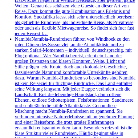
Dazwischen liegen nur wenige Reisetage, aber gefuehlt ganze
Welten. Genau das schätzen viele Gaeste an dieser Art von
Reise. Dazu kommt die gute Kombination aus Erlebnis und
Komfort. Suedafrika laesst sich sehr unterschiedlich bereisen:
als gefuehrte Rundreise, als individuelle Reise, als Privatreise
oder auch als flexible Mietwagenreise. So findet sich fuer fast
jeden Reisestil…
Namibia
Namibia-Rundreisen führen von Windhoek zu den
roten Dünen des Sossusvlei, an die Atlantikküste und zu
starken Safari-Momenten – individuell, deutschsprachig, mit
Flug optional. Wer Namibia bereist, erlebt ein Land der
großen Distanzen und klaren Konturen. Weite, Licht und
Stille prägen jede Route, doch auch koloniale Geschichte,
faszinierende Natur und komfortable Unterkünfte gehören
dazu. Warum Namibia-Rundreisen so besonders sind Namibia
ist kein Reiseziel für flüchtige Eindrücke. Das Land entfaltet
seine Wirkung langsam. Mit jeder Etappe verändert sich die
Landschaft: Erst die lebendige Hauptstadt, dann offene
Ebenen, endlose Schotterpisten, Felsformationen, Sandmeere
und schließlich die kühle Atlantikküste. Genau diese
Mischung macht Namibia-Rundreisen so spannend. Sie
verbinden intensive Naturerlebnisse mit angenehmer Planung
und einer Reiseform, die trotz großer Entfernungen
erstaunlich entspannt wirken kann. Besonders reizvoll ist die
klare Struktur vieler Rundreisen. Häufig beginnt alles in