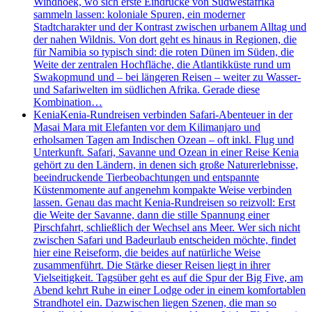
Windhoek, wo sich erste Eindrücke von Südwestafrika
sammeln lassen: koloniale Spuren, ein moderner
Stadtcharakter und der Kontrast zwischen urbanem Alltag und
der nahen Wildnis. Von dort geht es hinaus in Regionen, die
für Namibia so typisch sind: die roten Dünen im Süden, die
Weite der zentralen Hochfläche, die Atlantikküste rund um
Swakopmund und – bei längeren Reisen – weiter zu Wasser-
und Safariwelten im südlichen Afrika. Gerade diese
Kombination…
Kenia
Kenia-Rundreisen verbinden Safari-Abenteuer in der
Masai Mara mit Elefanten vor dem Kilimanjaro und
erholsamen Tagen am Indischen Ozean – oft inkl. Flug und
Unterkunft. Safari, Savanne und Ozean in einer Reise Kenia
gehört zu den Ländern, in denen sich große Naturerlebnisse,
beeindruckende Tierbeobachtungen und entspannte
Küstenmomente auf angenehm kompakte Weise verbinden
lassen. Genau das macht Kenia-Rundreisen so reizvoll: Erst
die Weite der Savanne, dann die stille Spannung einer
Pirschfahrt, schließlich der Wechsel ans Meer. Wer sich nicht
zwischen Safari und Badeurlaub entscheiden möchte, findet
hier eine Reiseform, die beides auf natürliche Weise
zusammenführt. Die Stärke dieser Reisen liegt in ihrer
Vielseitigkeit. Tagsüber geht es auf die Spur der Big Five, am
Abend kehrt Ruhe in einer Lodge oder in einem komfortablen
Strandhotel ein. Dazwischen liegen Szenen, die man so