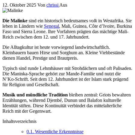
12. Oktober 2025
Von
chrissi
Aus
Die Malinke
sind ein historisch bedeutsames
volk
in Westafrika. Sie
leben in Ländern wie
Senegal
, Mali, Guinea, Côte d’Ivoire, Burkina
Faso und Sierra Leone. Ihre Vorfahren prägten das mächtige Mali-
Reich zwischen dem 12. und 17. Jahrhundert.
Die Alltagkultur ist heute vorwiegend landwirtschaftlich.
Kleinbauern bauen Hirse und Sorghum an. Kleine Viehbestände
dienen Handel, Prestige und Brautpreis.
Typisch sind runde Lehmhäuser mit Strohdächern und oft Palisaden.
Die Maninka-Sprache gehört zur Mande-Familie und nutzt die
N’Ko-Schrift. Seit dem 12. Jahrhundert ist der Islam stark prägend
für Religion und Gesellschaft.
Musik und mündliche Tradition
bleiben zentral: Griots bewahren
Erzählungen, während Djembé, Dunun und Balafon kulturelle
Identität stiften. Diese Kontinuität verbindet das mittelalterliche
Reich mit der Gegenwart.
Inhaltsverzeichnis
0.1.
Wesentliche Erkenntnisse