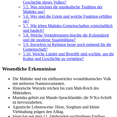
Geschichte dieses Volkes?
5.5.
Was zeichnet die musikalische Tradition der
Malinke aus?
5.6.
Wer sind die Griots und welche Funktion erfüllen
sie?
5.7.
Wie leben Malinke-Gemeinschaften wirtschaftlich
und baulich?
5.8.
Welche Veränderungen brachte die Kolonialzeit
und die moderne Staatsbildung?
5.9.
Inwiefern ist Religion heute noch prägend für die
Gemeinschaft?
5.10.
Welche Länder und Begriffe sind wichtig, um die
Kultur und Geschichte zu verstehen?
Wesentliche Erkenntnisse
Die Malinke sind ein einflussreiches westafrikanisches Volk
mit mehreren Namensvarianten.
Historische Wurzeln reichen bis zum Mali-Reich des
Mittelalters.
Maninka gehört zur Mande-Sprachfamilie; die N’Ko-Schrift
ist hervorzuheben.
Agrarische Lebensweise: Hirse, Sorghum und kleine
Viehhaltung prägen den Alltag.
Islam hat seit dem 12. Jahrhundert nachhaltigen Einfluss.