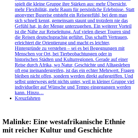
spielt die kleine Gruppe ihre Stärken aus: mehr Übersicht,
mehr Flexibilität, mehr Raum für persönliche Erlebnisse. Statt
anonymer Busreise entsteht ein Reisegefühl, bei dem man
sich schnell kennt, gemeinsam staunt und trotzdem nie das
Gefühl hat, in der Menge unterzugehen. Ein weiterer Vorteil
ist die Nähe zur Reiseleitung. Auf vielen dieser Touren sind
die Reisen deutschsprachig geführt. Das schafft Vertrauen,
erleichtert die Orientierung und macht es leichter,
Hintergründe zu verstehen – sei es bei Begegnungen mit
Menschen vor Ort, bei Tierbeobachtungen oder in
historischen Städten und Kulturregionen. Gerade auf einer
Reise durch Afrika, wo Natur, Geschichte und Alltagsleben
oft eng ineinandergreifen, ist das ein echter Mehrwert. Fragen
bleiben nicht offen, sondern werden direkt aufgegriffen. Und
selbst unterwegs geht nichts unter, weil in kleiner Gruppe viel
individueller auf Wünsche und Tempo eingegangen werden
kann. Hinzu…
Kreuzfahrten
Malinke: Eine westafrikanische Ethnie
mit reicher Kultur und Geschichte