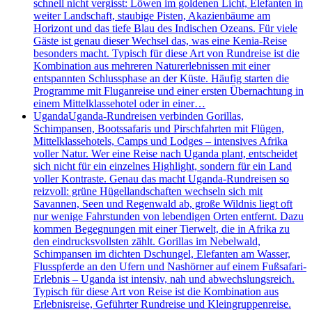
schnell nicht vergisst: Löwen im goldenen Licht, Elefanten in
weiter Landschaft, staubige Pisten, Akazienbäume am
Horizont und das tiefe Blau des Indischen Ozeans. Für viele
Gäste ist genau dieser Wechsel das, was eine Kenia-Reise
besonders macht. Typisch für diese Art von Rundreise ist die
Kombination aus mehreren Naturerlebnissen mit einer
entspannten Schlussphase an der Küste. Häufig starten die
Programme mit Fluganreise und einer ersten Übernachtung in
einem Mittelklassehotel oder in einer…
Uganda
Uganda-Rundreisen verbinden Gorillas,
Schimpansen, Bootssafaris und Pirschfahrten mit Flügen,
Mittelklassehotels, Camps und Lodges – intensives Afrika
voller Natur. Wer eine Reise nach Uganda plant, entscheidet
sich nicht für ein einzelnes Highlight, sondern für ein Land
voller Kontraste. Genau das macht Uganda-Rundreisen so
reizvoll: grüne Hügellandschaften wechseln sich mit
Savannen, Seen und Regenwald ab, große Wildnis liegt oft
nur wenige Fahrstunden von lebendigen Orten entfernt. Dazu
kommen Begegnungen mit einer Tierwelt, die in Afrika zu
den eindrucksvollsten zählt. Gorillas im Nebelwald,
Schimpansen im dichten Dschungel, Elefanten am Wasser,
Flusspferde an den Ufern und Nashörner auf einem Fußsafari-
Erlebnis – Uganda ist intensiv, nah und abwechslungsreich.
Typisch für diese Art von Reise ist die Kombination aus
Erlebnisreise, Geführter Rundreise und Kleingruppenreise.