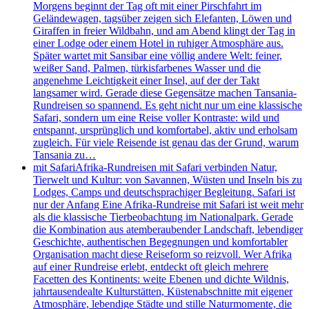
Morgens beginnt der Tag oft mit einer Pirschfahrt im
Geländewagen, tagsüber zeigen sich Elefanten, Löwen und
Giraffen in freier Wildbahn, und am Abend klingt der Tag in
einer Lodge oder einem Hotel in ruhiger Atmosphäre aus.
Später wartet mit Sansibar eine völlig andere Welt: feiner,
weißer Sand, Palmen, türkisfarbenes Wasser und die
angenehme Leichtigkeit einer Insel, auf der der Takt
langsamer wird. Gerade diese Gegensätze machen Tansania-
Rundreisen so spannend. Es geht nicht nur um eine klassische
Safari, sondern um eine Reise voller Kontraste: wild und
entspannt, ursprünglich und komfortabel, aktiv und erholsam
zugleich. Für viele Reisende ist genau das der Grund, warum
Tansania zu…
mit Safari
Afrika-Rundreisen mit Safari verbinden Natur,
Tierwelt und Kultur: von Savannen, Wüsten und Inseln bis zu
Lodges, Camps und deutschsprachiger Begleitung. Safari ist
nur der Anfang Eine Afrika-Rundreise mit Safari ist weit mehr
als die klassische Tierbeobachtung im Nationalpark. Gerade
die Kombination aus atemberaubender Landschaft, lebendiger
Geschichte, authentischen Begegnungen und komfortabler
Organisation macht diese Reiseform so reizvoll. Wer Afrika
auf einer Rundreise erlebt, entdeckt oft gleich mehrere
Facetten des Kontinents: weite Ebenen und dichte Wildnis,
jahrtausendealte Kulturstätten, Küstenabschnitte mit eigener
Atmosphäre, lebendige Städte und stille Naturmomente, die