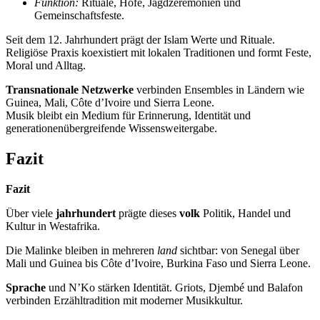
Funktion:
Rituale, Höfe, Jagdzeremonien und
Gemeinschaftsfeste.
Seit dem 12. Jahrhundert prägt der Islam Werte und Rituale.
Religiöse Praxis koexistiert mit lokalen Traditionen und formt Feste,
Moral und Alltag.
Transnationale Netzwerke
verbinden Ensembles in Ländern wie
Guinea, Mali, Côte d’Ivoire und Sierra Leone.
Musik bleibt ein Medium für Erinnerung, Identität und
generationenübergreifende Wissensweitergabe.
Fazit
Fazit
Über viele
jahrhundert
prägte dieses
volk
Politik, Handel und
Kultur in Westafrika.
Die Malinke bleiben in mehreren
land
sichtbar: von Senegal über
Mali und Guinea bis Côte d’Ivoire, Burkina Faso und Sierra Leone.
Sprache
und N’Ko stärken Identität. Griots, Djembé und Balafon
verbinden Erzähltradition mit moderner Musikkultur.