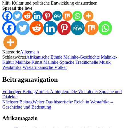
hilft, Kultur und politische Entwicklung einzuordnen.
Spread the love
Kategorie
Allgemein
Schlagwörter
Afrikanische Ethnie
Malinke-Geschichte
Malinke-
Kultur
Malinke-Kunst
Malinke-Sprache
Traditionelle Musik
Westafrika
Westafrikanische Völker
Beitragsnavigation
Vorheriger Beitrag
Zurück
Äthiopien: Die Vielfalt der Sprache und
Dialekte
Nächster Beitrag
Weiter
Das historische Reich in Westafrika –
Geschichte und Bedeutung
Afrikamagazin