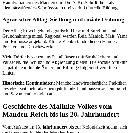
Hauptvarianten des Mandenkan. Die N’Ko-Schrift dient als
identitätsstiftendes Schriftsystem und stärkt kulturelle Bildung.
Agrarischer Alltag, Siedlung und soziale Ordnung
Der Alltag ist weitgehend agrarisch: Hirse und Sorghum sind
Grundnahrungsmittel. Regional werden Reis, Maniok, Mais, Yams
und Erdnüsse angebaut. Kleine Viehbestände dienen Handel,
Prestige und Tauschzwecken.
Viele Dörfer bestehen aus Rundhäusern mit Strohdächern und
Palisaden, die Schutz und Abgrenzung bieten. Die soziale Struktur
ist patrilinear; lokale Ämter und Erbfolge folgen oft vererbten
Linien.
Historische Kontinuitäten
: Manche landwirtschaftliche Praktiken
bestehen seit mehr als einem jahrhundert und passen sich an Sahel-
und Savannenökologien an.
Geschichte des Malinke-Volkes vom
Manden-Reich bis ins 20. Jahrhundert
Vom Aufstieg im 13.
jahrhundert
bis zur Kolonialzeit spannt sich
die lange Geschichte des Manden-Reichs.