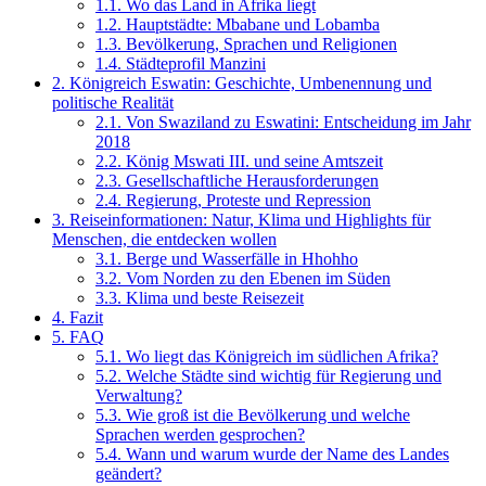
1.1.
Wo das Land in Afrika liegt
1.2.
Hauptstädte: Mbabane und Lobamba
1.3.
Bevölkerung, Sprachen und Religionen
1.4.
Städteprofil Manzini
2.
Königreich Eswatin: Geschichte, Umbenennung und
politische Realität
2.1.
Von Swaziland zu Eswatini: Entscheidung im Jahr
2018
2.2.
König Mswati III. und seine Amtszeit
2.3.
Gesellschaftliche Herausforderungen
2.4.
Regierung, Proteste und Repression
3.
Reiseinformationen: Natur, Klima und Highlights für
Menschen, die entdecken wollen
3.1.
Berge und Wasserfälle in Hhohho
3.2.
Vom Norden zu den Ebenen im Süden
3.3.
Klima und beste Reisezeit
4.
Fazit
5.
FAQ
5.1.
Wo liegt das Königreich im südlichen Afrika?
5.2.
Welche Städte sind wichtig für Regierung und
Verwaltung?
5.3.
Wie groß ist die Bevölkerung und welche
Sprachen werden gesprochen?
5.4.
Wann und warum wurde der Name des Landes
geändert?