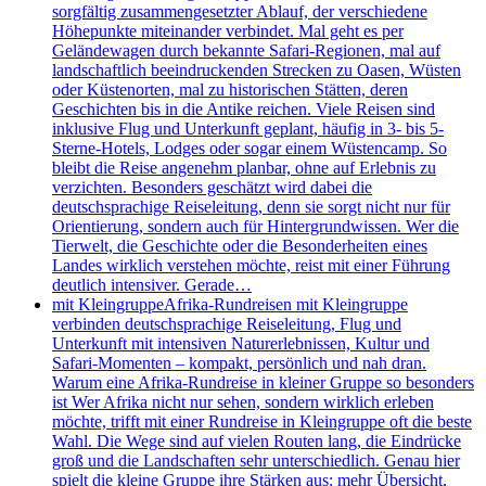
sorgfältig zusammengesetzter Ablauf, der verschiedene
Höhepunkte miteinander verbindet. Mal geht es per
Geländewagen durch bekannte Safari-Regionen, mal auf
landschaftlich beeindruckenden Strecken zu Oasen, Wüsten
oder Küstenorten, mal zu historischen Stätten, deren
Geschichten bis in die Antike reichen. Viele Reisen sind
inklusive Flug und Unterkunft geplant, häufig in 3- bis 5-
Sterne-Hotels, Lodges oder sogar einem Wüstencamp. So
bleibt die Reise angenehm planbar, ohne auf Erlebnis zu
verzichten. Besonders geschätzt wird dabei die
deutschsprachige Reiseleitung, denn sie sorgt nicht nur für
Orientierung, sondern auch für Hintergrundwissen. Wer die
Tierwelt, die Geschichte oder die Besonderheiten eines
Landes wirklich verstehen möchte, reist mit einer Führung
deutlich intensiver. Gerade…
mit Kleingruppe
Afrika-Rundreisen mit Kleingruppe
verbinden deutschsprachige Reiseleitung, Flug und
Unterkunft mit intensiven Naturerlebnissen, Kultur und
Safari-Momenten – kompakt, persönlich und nah dran.
Warum eine Afrika-Rundreise in kleiner Gruppe so besonders
ist Wer Afrika nicht nur sehen, sondern wirklich erleben
möchte, trifft mit einer Rundreise in Kleingruppe oft die beste
Wahl. Die Wege sind auf vielen Routen lang, die Eindrücke
groß und die Landschaften sehr unterschiedlich. Genau hier
spielt die kleine Gruppe ihre Stärken aus: mehr Übersicht,