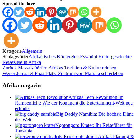
Spread the love
Kategorie
Allgemein
Schlagwörter
Afrikanisches Königreich
Eswatini
Kulturgeschichte
Reiseziele in Afrika
Beitragsnavigation
Vorheriger
Zurück
Massai-Dörfer: Afrikas Tradition & Kultur erleben
Beitrag
Nächster
Weiter
Jemaa el-Fnaa-Platz: Zentrum von Marrakesch erleben
Beitrag
Afrikamagazin
Afrikas Tech-Revolution im
Rampenlicht: Wie der Kontinent die Entertainment-Welt neu
erfindet
Big Daddy Namibia: Die höchste Düne
der Welt
Ngorongoro Krater: Ihr Reiseführer für
Tansania
Reiseroute durch Afrika: Planung &