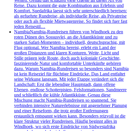
Welten. Genau das schätzen viele Gaeste an dieser Art von
Reise. Dazu kommt die gute Kombination aus Erlebnis und
Komfort. Suedafrika laesst sich sehr unterschiedlich bereisen:
als gefuehrte Rundreise, als individuelle Reise, als Privatreise
oder auch als flexible Mietwagenreise. So findet sich fuer fast
jeden Reisestil…
Namibia
Namibia-Rundreisen führen von Windhoek zu den
roten Dünen des Sossusvlei, an die Atlantikküste und zu
starken Safari-Momenten – individuell, deutschsprachig, mit
Flug optional. Wer Namibia bereist, erlebt ein Land der
großen Distanzen und klaren Konturen. Weite, Licht und
Stille prägen jede Route, doch auch koloniale Geschichte,
faszinierende Natur und komfortable Unterkünfte gehören
dazu. Warum Namibia-Rundreisen so besonders sind Namibia
ist kein Reiseziel für flüchtige Eindrücke. Das Land entfaltet
seine Wirkung langsam. Mit jeder Etappe verändert sich die
Landschaft: Erst die lebendige Hauptstadt, dann offene
Ebenen, endlose Schotterpisten, Felsformationen, Sandmeere
und schließlich die kühle Atlantikküste. Genau diese
Mischung macht Namibia-Rundreisen so spannend. Sie
verbinden intensive Naturerlebnisse mit angenehmer Planung
und einer Reiseform, die trotz großer Entfernungen
erstaunlich entspannt wirken kann. Besonders reizvoll ist die
klare Struktur vieler Rundreisen. Häufig beginnt alles in
Windhoek, wo sich erste Eindrücke von Südwestafrika