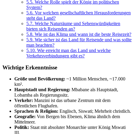
5.5.
Welche Rolle spielt der König im politischen
System?
5.6.
Vor welchen gesellschaftlichen Herausforderungen
steht das Land?
5.7.
Welche Naturräume und Sehenswürdigkeiten
bieten sich Reisenden an?
5.8.
Wie ist das Klima und wann ist die beste Reisezeit?
5.9.
Wie sicher ist das Land für Reisende und was sollte
man beachten?
5.10.
Wie erreicht man das Land und welche
Verkehrsverbindungen gibt es?
Wichtige Erkenntnisse
Größe und Bevölkerung:
~1 Million Menschen, ~17.000
km².
Hauptstadt und Regierung:
Mbabane als Hauptstadt,
Lobamba als Regierungssitz.
Verkehr:
Manzini ist das urbane Zentrum mit dem
öffentlichen Flughafen.
Sprachen & Religion:
Englisch, Siswati; Mehrheit christlich.
Geografie:
Von Bergen bis Ebenen, Klima ähnlich dem
Mittelmeer.
Politik:
Staat mit absoluter Monarchie unter König Mswati
III.