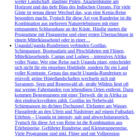
weiter Landschaft, staubige Pisten, Akazienbäume am
Horizont und das tiefe Blau des Indischen Ozeans. Für viele
Gäste ist genau dieser Wechsel das, was eine Kenia-Reise
besonders macht. Typisch für diese Art von Rundreise ist die
Kombination aus mehreren Naturerlebnissen mit einer
entspannten Schlussphase an der Küste. Häufig starten die
Programme mit Fluganreise und einer ersten Übernachtung in
einem Mittelklassehotel oder in einer…
Uganda
Uganda-Rundreisen verbinden Gorillas,
Schimpansen, Bootssafaris und Pirschfahrten mit Flügen,
Mittelklassehotels, Camps und Lodges – intensives Afrika
voller Natur. Wer eine Reise nach Uganda plant, entscheidet
sich nicht für ein einzelnes Highlight, sondern für ein Land
voller Kontraste. Genau das macht Uganda-Rundreisen so
reizvoll: grüne Hügellandschaften wechseln sich mit
Savannen, Seen und Regenwald ab, große Wildnis liegt oft
nur wenige Fahrstunden von lebendigen Orten entfernt. Dazu
kommen Begegnungen mit einer Tierwelt, die in Afrika zu
den eindrucksvollsten zählt. Gorillas im Nebelwald,
Schimpansen im dichten Dschungel, Elefanten am Wasser,
Flusspferde an den Ufern und Nashörner auf einem Fußsafari-
Erlebnis – Uganda ist intensiv, nah und abwechslungsreich.
Typisch für diese Art von Reise ist die Kombination aus
Erlebnisreise, Geführter Rundreise und Kleingruppenreise.
Viele Programme sind inkl. Flüge und mit Vollpension