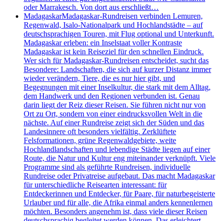
oder Marrakesch. Von dort aus erschließt…
Madagaskar
Madagaskar-Rundreisen verbinden Lemuren,
Regenwald, Isalo-Nationalpark und Hochlandstädte – auf
deutschsprachigen Touren, mit Flug optional und Unterkunft.
Madagaskar erleben: ein Inselstaat voller Kontraste
Madagaskar ist kein Reiseziel für den schnellen Eindruck.
Wer sich für Madagaskar-Rundreisen entscheidet, sucht das
Besondere: Landschaften, die sich auf kurzer Distanz immer
wieder verändern, Tiere, die es nur hier gibt, und
Begegnungen mit einer Inselkultur, die stark mit dem Alltag,
dem Handwerk und den Regionen verbunden ist. Genau
darin liegt der Reiz dieser Reisen. Sie führen nicht nur von
Ort zu Ort, sondern von einer eindrucksvollen Welt in die
nächste. Auf einer Rundreise zeigt sich der Süden und das
Landesinnere oft besonders vielfältig. Zerklüftete
Felsformationen, grüne Regenwaldgebiete, weite
Hochlandlandschaften und lebendige Städte liegen auf einer
Route, die Natur und Kultur eng miteinander verknüpft. Viele
Programme sind als geführte Rundreisen, individuelle
Rundreise oder Privatreise aufgebaut. Das macht Madagaskar
für unterschiedliche Reisearten interessant: für
Entdeckerinnen und Entdecker, für Paare, für naturbegeisterte
Urlauber und für alle, die Afrika einmal anders kennenlernen
möchten. Besonders angenehm ist, dass viele dieser Reisen
deutschsprachig begleitet werden können. Das erleichtert