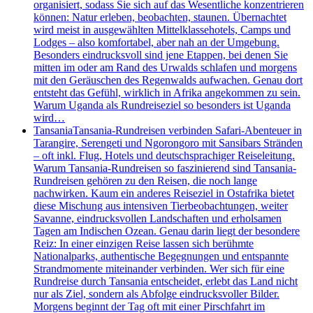
organisiert, sodass Sie sich auf das Wesentliche konzentrieren
können: Natur erleben, beobachten, staunen. Übernachtet
wird meist in ausgewählten Mittelklassehotels, Camps und
Lodges – also komfortabel, aber nah an der Umgebung.
Besonders eindrucksvoll sind jene Etappen, bei denen Sie
mitten im oder am Rand des Urwalds schlafen und morgens
mit den Geräuschen des Regenwalds aufwachen. Genau dort
entsteht das Gefühl, wirklich in Afrika angekommen zu sein.
Warum Uganda als Rundreiseziel so besonders ist Uganda
wird…
Tansania
Tansania-Rundreisen verbinden Safari-Abenteuer in
Tarangire, Serengeti und Ngorongoro mit Sansibars Stränden
– oft inkl. Flug, Hotels und deutschsprachiger Reiseleitung.
Warum Tansania-Rundreisen so faszinierend sind Tansania-
Rundreisen gehören zu den Reisen, die noch lange
nachwirken. Kaum ein anderes Reiseziel in Ostafrika bietet
diese Mischung aus intensiven Tierbeobachtungen, weiter
Savanne, eindrucksvollen Landschaften und erholsamen
Tagen am Indischen Ozean. Genau darin liegt der besondere
Reiz: In einer einzigen Reise lassen sich berühmte
Nationalparks, authentische Begegnungen und entspannte
Strandmomente miteinander verbinden. Wer sich für eine
Rundreise durch Tansania entscheidet, erlebt das Land nicht
nur als Ziel, sondern als Abfolge eindrucksvoller Bilder.
Morgens beginnt der Tag oft mit einer Pirschfahrt im