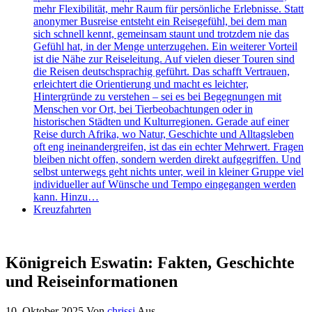
mehr Flexibilität, mehr Raum für persönliche Erlebnisse. Statt
anonymer Busreise entsteht ein Reisegefühl, bei dem man
sich schnell kennt, gemeinsam staunt und trotzdem nie das
Gefühl hat, in der Menge unterzugehen. Ein weiterer Vorteil
ist die Nähe zur Reiseleitung. Auf vielen dieser Touren sind
die Reisen deutschsprachig geführt. Das schafft Vertrauen,
erleichtert die Orientierung und macht es leichter,
Hintergründe zu verstehen – sei es bei Begegnungen mit
Menschen vor Ort, bei Tierbeobachtungen oder in
historischen Städten und Kulturregionen. Gerade auf einer
Reise durch Afrika, wo Natur, Geschichte und Alltagsleben
oft eng ineinandergreifen, ist das ein echter Mehrwert. Fragen
bleiben nicht offen, sondern werden direkt aufgegriffen. Und
selbst unterwegs geht nichts unter, weil in kleiner Gruppe viel
individueller auf Wünsche und Tempo eingegangen werden
kann. Hinzu…
Kreuzfahrten
Königreich Eswatin: Fakten, Geschichte
und Reiseinformationen
10. Oktober 2025
Von
chrissi
Aus