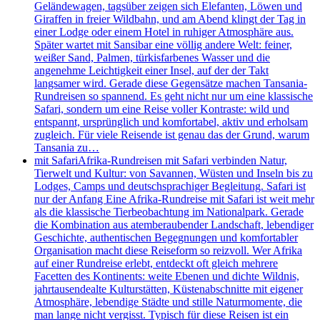
Geländewagen, tagsüber zeigen sich Elefanten, Löwen und
Giraffen in freier Wildbahn, und am Abend klingt der Tag in
einer Lodge oder einem Hotel in ruhiger Atmosphäre aus.
Später wartet mit Sansibar eine völlig andere Welt: feiner,
weißer Sand, Palmen, türkisfarbenes Wasser und die
angenehme Leichtigkeit einer Insel, auf der der Takt
langsamer wird. Gerade diese Gegensätze machen Tansania-
Rundreisen so spannend. Es geht nicht nur um eine klassische
Safari, sondern um eine Reise voller Kontraste: wild und
entspannt, ursprünglich und komfortabel, aktiv und erholsam
zugleich. Für viele Reisende ist genau das der Grund, warum
Tansania zu…
mit Safari
Afrika-Rundreisen mit Safari verbinden Natur,
Tierwelt und Kultur: von Savannen, Wüsten und Inseln bis zu
Lodges, Camps und deutschsprachiger Begleitung. Safari ist
nur der Anfang Eine Afrika-Rundreise mit Safari ist weit mehr
als die klassische Tierbeobachtung im Nationalpark. Gerade
die Kombination aus atemberaubender Landschaft, lebendiger
Geschichte, authentischen Begegnungen und komfortabler
Organisation macht diese Reiseform so reizvoll. Wer Afrika
auf einer Rundreise erlebt, entdeckt oft gleich mehrere
Facetten des Kontinents: weite Ebenen und dichte Wildnis,
jahrtausendealte Kulturstätten, Küstenabschnitte mit eigener
Atmosphäre, lebendige Städte und stille Naturmomente, die
man lange nicht vergisst. Typisch für diese Reisen ist ein