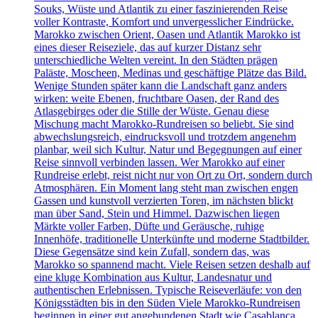
Souks, Wüste und Atlantik zu einer faszinierenden Reise
voller Kontraste, Komfort und unvergesslicher Eindrücke.
Marokko zwischen Orient, Oasen und Atlantik Marokko ist
eines dieser Reiseziele, das auf kurzer Distanz sehr
unterschiedliche Welten vereint. In den Städten prägen
Paläste, Moscheen, Medinas und geschäftige Plätze das Bild.
Wenige Stunden später kann die Landschaft ganz anders
wirken: weite Ebenen, fruchtbare Oasen, der Rand des
Atlasgebirges oder die Stille der Wüste. Genau diese
Mischung macht Marokko-Rundreisen so beliebt. Sie sind
abwechslungsreich, eindrucksvoll und trotzdem angenehm
planbar, weil sich Kultur, Natur und Begegnungen auf einer
Reise sinnvoll verbinden lassen. Wer Marokko auf einer
Rundreise erlebt, reist nicht nur von Ort zu Ort, sondern durch
Atmosphären. Ein Moment lang steht man zwischen engen
Gassen und kunstvoll verzierten Toren, im nächsten blickt
man über Sand, Stein und Himmel. Dazwischen liegen
Märkte voller Farben, Düfte und Geräusche, ruhige
Innenhöfe, traditionelle Unterkünfte und moderne Stadtbilder.
Diese Gegensätze sind kein Zufall, sondern das, was
Marokko so spannend macht. Viele Reisen setzen deshalb auf
eine kluge Kombination aus Kultur, Landesnatur und
authentischen Erlebnissen. Typische Reiseverläufe: von den
Königsstädten bis in den Süden Viele Marokko-Rundreisen
beginnen in einer gut angebundenen Stadt wie Casablanca