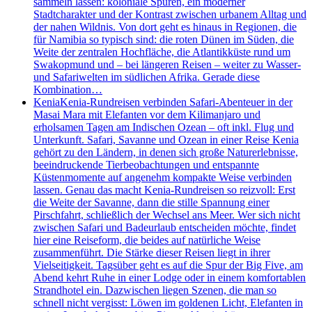
sammeln lassen: koloniale Spuren, ein moderner
Stadtcharakter und der Kontrast zwischen urbanem Alltag und
der nahen Wildnis. Von dort geht es hinaus in Regionen, die
für Namibia so typisch sind: die roten Dünen im Süden, die
Weite der zentralen Hochfläche, die Atlantikküste rund um
Swakopmund und – bei längeren Reisen – weiter zu Wasser-
und Safariwelten im südlichen Afrika. Gerade diese
Kombination…
Kenia
Kenia-Rundreisen verbinden Safari-Abenteuer in der
Masai Mara mit Elefanten vor dem Kilimanjaro und
erholsamen Tagen am Indischen Ozean – oft inkl. Flug und
Unterkunft. Safari, Savanne und Ozean in einer Reise Kenia
gehört zu den Ländern, in denen sich große Naturerlebnisse,
beeindruckende Tierbeobachtungen und entspannte
Küstenmomente auf angenehm kompakte Weise verbinden
lassen. Genau das macht Kenia-Rundreisen so reizvoll: Erst
die Weite der Savanne, dann die stille Spannung einer
Pirschfahrt, schließlich der Wechsel ans Meer. Wer sich nicht
zwischen Safari und Badeurlaub entscheiden möchte, findet
hier eine Reiseform, die beides auf natürliche Weise
zusammenführt. Die Stärke dieser Reisen liegt in ihrer
Vielseitigkeit. Tagsüber geht es auf die Spur der Big Five, am
Abend kehrt Ruhe in einer Lodge oder in einem komfortablen
Strandhotel ein. Dazwischen liegen Szenen, die man so
schnell nicht vergisst: Löwen im goldenen Licht, Elefanten in