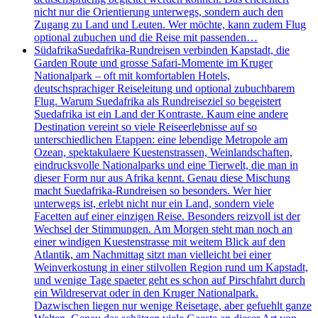
nicht nur die Orientierung unterwegs, sondern auch den
Zugang zu Land und Leuten. Wer möchte, kann zudem Flug
optional zubuchen und die Reise mit passenden…
Südafrika
Suedafrika-Rundreisen verbinden Kapstadt, die
Garden Route und grosse Safari-Momente im Kruger
Nationalpark – oft mit komfortablen Hotels,
deutschsprachiger Reiseleitung und optional zubuchbarem
Flug. Warum Suedafrika als Rundreiseziel so begeistert
Suedafrika ist ein Land der Kontraste. Kaum eine andere
Destination vereint so viele Reiseerlebnisse auf so
unterschiedlichen Etappen: eine lebendige Metropole am
Ozean, spektakulaere Kuestenstrassen, Weinlandschaften,
eindrucksvolle Nationalparks und eine Tierwelt, die man in
dieser Form nur aus Afrika kennt. Genau diese Mischung
macht Suedafrika-Rundreisen so besonders. Wer hier
unterwegs ist, erlebt nicht nur ein Land, sondern viele
Facetten auf einer einzigen Reise. Besonders reizvoll ist der
Wechsel der Stimmungen. Am Morgen steht man noch an
einer windigen Kuestenstrasse mit weitem Blick auf den
Atlantik, am Nachmittag sitzt man vielleicht bei einer
Weinverkostung in einer stilvollen Region rund um Kapstadt,
und wenige Tage spaeter geht es schon auf Pirschfahrt durch
ein Wildreservat oder in den Kruger Nationalpark.
Dazwischen liegen nur wenige Reisetage, aber gefuehlt ganze