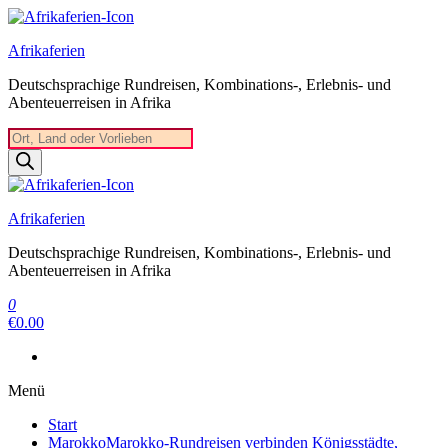
Zum
Inhalt
Afrikaferien
springen
Deutschsprachige Rundreisen, Kombinations-, Erlebnis- und
Abenteuerreisen in Afrika
Products
search
Afrikaferien
Deutschsprachige Rundreisen, Kombinations-, Erlebnis- und
Abenteuerreisen in Afrika
0
€0.00
Menü
Start
Marokko
Marokko-Rundreisen verbinden Königsstädte,