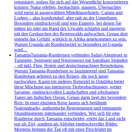
organisiert, sodass Sie sich auf das Wesentliche konzentrieren
können: Natur erleben, beobachten, staunen. Übernachtet
wird meist in ausgewählten Mittelklassehotels, Camps und
Lodges – also komfortabel, aber nah an der Umgebung.
Besonders eindrucksvoll sind jene Etappen, bei denen Sie
mitten im oder am Rand des Urwalds schlafen und morgens
mit den Geräuschen des Regenwalds aufwachen. Genau dort
entsteht das Gefühl, wirklich in Afrika angekommen zu sein.
Warum Uganda als Rundreiseziel so besonders ist Uganda
wird…
Tansania
Tansania-Rundreisen verbinden Safari-Abenteuer in
Tarangire, Serengeti und Ngorongoro mit Sansibars Stränden
– oft inkl. Flug, Hotels und deutschsprachiger Reiseleitung.
Warum Tansania-Rundreisen so faszinierend sind Tansania-
Rundreisen gehören zu den Reisen, die noch lange
nachwirken. Kaum ein anderes Reiseziel in Ostafrika bietet
diese Mischung aus intensiven Tierbeobachtungen, weiter
Savanne, eindrucksvollen Landschaften und erholsamen
Tagen am Indischen Ozean. Genau darin liegt der besondere
Reiz: In einer einzigen Reise lassen sich berühmte
Nationalparks, authentische Begegnungen und entspannte
Strandmomente miteinander verbinden. Wer sich für eine
Rundreise durch Tansania entscheidet, erlebt das Land nicht
nur als Ziel, sondern als Abfolge eindrucksvoller Bilder.
Morgens beginnt der Tag oft mit einer Pirschfahrt im