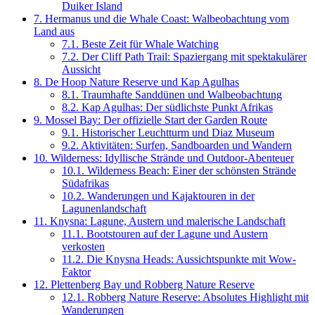
Duiker Island
7.
Hermanus und die Whale Coast: Walbeobachtung vom
Land aus
7.1.
Beste Zeit für Whale Watching
7.2.
Der Cliff Path Trail: Spaziergang mit spektakulärer
Aussicht
8.
De Hoop Nature Reserve und Kap Agulhas
8.1.
Traumhafte Sanddünen und Walbeobachtung
8.2.
Kap Agulhas: Der südlichste Punkt Afrikas
9.
Mossel Bay: Der offizielle Start der Garden Route
9.1.
Historischer Leuchtturm und Diaz Museum
9.2.
Aktivitäten: Surfen, Sandboarden und Wandern
10.
Wilderness: Idyllische Strände und Outdoor-Abenteuer
10.1.
Wilderness Beach: Einer der schönsten Strände
Südafrikas
10.2.
Wanderungen und Kajaktouren in der
Lagunenlandschaft
11.
Knysna: Lagune, Austern und malerische Landschaft
11.1.
Bootstouren auf der Lagune und Austern
verkosten
11.2.
Die Knysna Heads: Aussichtspunkte mit Wow-
Faktor
12.
Plettenberg Bay und Robberg Nature Reserve
12.1.
Robberg Nature Reserve: Absolutes Highlight mit
Wanderungen