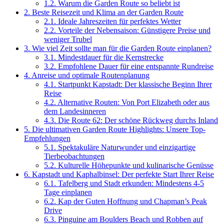
1.2.
Warum die Garden Route so beliebt ist
2.
Beste Reisezeit und Klima an der Garden Route
2.1.
Ideale Jahreszeiten für perfektes Wetter
2.2.
Vorteile der Nebensaison: Günstigere Preise und
weniger Trubel
3.
Wie viel Zeit sollte man für die Garden Route einplanen?
3.1.
Mindestdauer für die Kernstrecke
3.2.
Empfohlene Dauer für eine entspannte Rundreise
4.
Anreise und optimale Routenplanung
4.1.
Startpunkt Kapstadt: Der klassische Beginn Ihrer
Reise
4.2.
Alternative Routen: Von Port Elizabeth oder aus
dem Landesinneren
4.3.
Die Route 62: Der schöne Rückweg durchs Inland
5.
Die ultimativen Garden Route Highlights: Unsere Top-
Empfehlungen
5.1.
Spektakuläre Naturwunder und einzigartige
Tierbeobachtungen
5.2.
Kulturelle Höhepunkte und kulinarische Genüsse
6.
Kapstadt und Kaphalbinsel: Der perfekte Start Ihrer Reise
6.1.
Tafelberg und Stadt erkunden: Mindestens 4-5
Tage einplanen
6.2.
Kap der Guten Hoffnung und Chapman’s Peak
Drive
6.3.
Pinguine am Boulders Beach und Robben auf