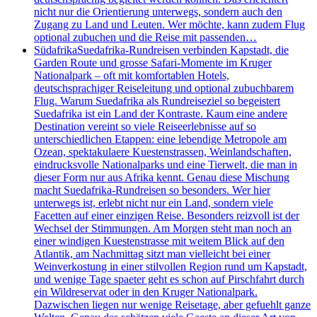
nicht nur die Orientierung unterwegs, sondern auch den
Zugang zu Land und Leuten. Wer möchte, kann zudem Flug
optional zubuchen und die Reise mit passenden…
Südafrika
Suedafrika-Rundreisen verbinden Kapstadt, die
Garden Route und grosse Safari-Momente im Kruger
Nationalpark – oft mit komfortablen Hotels,
deutschsprachiger Reiseleitung und optional zubuchbarem
Flug. Warum Suedafrika als Rundreiseziel so begeistert
Suedafrika ist ein Land der Kontraste. Kaum eine andere
Destination vereint so viele Reiseerlebnisse auf so
unterschiedlichen Etappen: eine lebendige Metropole am
Ozean, spektakulaere Kuestenstrassen, Weinlandschaften,
eindrucksvolle Nationalparks und eine Tierwelt, die man in
dieser Form nur aus Afrika kennt. Genau diese Mischung
macht Suedafrika-Rundreisen so besonders. Wer hier
unterwegs ist, erlebt nicht nur ein Land, sondern viele
Facetten auf einer einzigen Reise. Besonders reizvoll ist der
Wechsel der Stimmungen. Am Morgen steht man noch an
einer windigen Kuestenstrasse mit weitem Blick auf den
Atlantik, am Nachmittag sitzt man vielleicht bei einer
Weinverkostung in einer stilvollen Region rund um Kapstadt,
und wenige Tage spaeter geht es schon auf Pirschfahrt durch
ein Wildreservat oder in den Kruger Nationalpark.
Dazwischen liegen nur wenige Reisetage, aber gefuehlt ganze