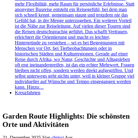
mehr Flexibilität, mehr Raum für persönliche Erlebnisse. Statt
anonymer Busreise entsteht ein Reisegefühl, bei dem man
sich schnell kennt, gemeinsam staunt und trotzdem nie das
Gefühl hat, in der Menge unterzugehen. Ein weiterer Vorteil
ist die Nähe zur Reiseleitung. Auf vielen dieser Touren sind
die Reisen deutschsprachig geführt. Das schafft Vertrauen,
erleichtert die Orientierung und macht es leichter,
Hintergründe zu verstehen – sei es bei Begegnungen mit
Menschen vor Ort, bei Tierbeobachtungen oder in
historischen Städten und Kulturregionen. Gerade auf einer
Reise durch Afrika, wo Natur, Geschichte und Alltagsleben
oft eng ineinandergreifen, ist das ein echter Mehrwert. Fragen
bleiben nicht offen, sondern werden direkt aufgegriffen. Und
selbst unterwegs geht nichts unter, weil in kleiner Gruppe viel
individueller auf Wünsche und Tempo eingegangen werden
kann. Hinzu…
Kreuzfahrten
Garden Route Highlights: Die schönsten
Orte und Aktivitäten
21. Dezember 2025
Von
chrissi
Aus