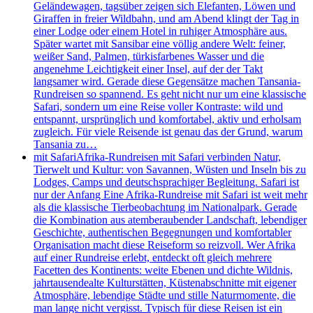
Geländewagen, tagsüber zeigen sich Elefanten, Löwen und
Giraffen in freier Wildbahn, und am Abend klingt der Tag in
einer Lodge oder einem Hotel in ruhiger Atmosphäre aus.
Später wartet mit Sansibar eine völlig andere Welt: feiner,
weißer Sand, Palmen, türkisfarbenes Wasser und die
angenehme Leichtigkeit einer Insel, auf der der Takt
langsamer wird. Gerade diese Gegensätze machen Tansania-
Rundreisen so spannend. Es geht nicht nur um eine klassische
Safari, sondern um eine Reise voller Kontraste: wild und
entspannt, ursprünglich und komfortabel, aktiv und erholsam
zugleich. Für viele Reisende ist genau das der Grund, warum
Tansania zu…
mit Safari
Afrika-Rundreisen mit Safari verbinden Natur,
Tierwelt und Kultur: von Savannen, Wüsten und Inseln bis zu
Lodges, Camps und deutschsprachiger Begleitung. Safari ist
nur der Anfang Eine Afrika-Rundreise mit Safari ist weit mehr
als die klassische Tierbeobachtung im Nationalpark. Gerade
die Kombination aus atemberaubender Landschaft, lebendiger
Geschichte, authentischen Begegnungen und komfortabler
Organisation macht diese Reiseform so reizvoll. Wer Afrika
auf einer Rundreise erlebt, entdeckt oft gleich mehrere
Facetten des Kontinents: weite Ebenen und dichte Wildnis,
jahrtausendealte Kulturstätten, Küstenabschnitte mit eigener
Atmosphäre, lebendige Städte und stille Naturmomente, die
man lange nicht vergisst. Typisch für diese Reisen ist ein