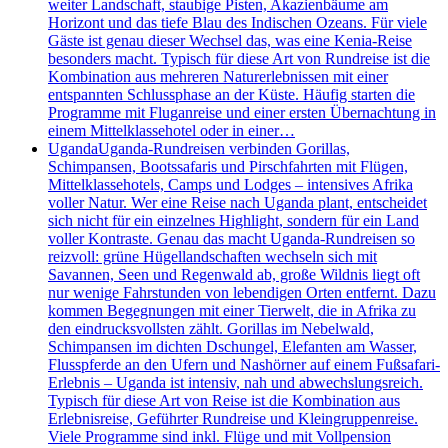
weiter Landschaft, staubige Pisten, Akazienbäume am
Horizont und das tiefe Blau des Indischen Ozeans. Für viele
Gäste ist genau dieser Wechsel das, was eine Kenia-Reise
besonders macht. Typisch für diese Art von Rundreise ist die
Kombination aus mehreren Naturerlebnissen mit einer
entspannten Schlussphase an der Küste. Häufig starten die
Programme mit Fluganreise und einer ersten Übernachtung in
einem Mittelklassehotel oder in einer…
Uganda
Uganda-Rundreisen verbinden Gorillas,
Schimpansen, Bootssafaris und Pirschfahrten mit Flügen,
Mittelklassehotels, Camps und Lodges – intensives Afrika
voller Natur. Wer eine Reise nach Uganda plant, entscheidet
sich nicht für ein einzelnes Highlight, sondern für ein Land
voller Kontraste. Genau das macht Uganda-Rundreisen so
reizvoll: grüne Hügellandschaften wechseln sich mit
Savannen, Seen und Regenwald ab, große Wildnis liegt oft
nur wenige Fahrstunden von lebendigen Orten entfernt. Dazu
kommen Begegnungen mit einer Tierwelt, die in Afrika zu
den eindrucksvollsten zählt. Gorillas im Nebelwald,
Schimpansen im dichten Dschungel, Elefanten am Wasser,
Flusspferde an den Ufern und Nashörner auf einem Fußsafari-
Erlebnis – Uganda ist intensiv, nah und abwechslungsreich.
Typisch für diese Art von Reise ist die Kombination aus
Erlebnisreise, Geführter Rundreise und Kleingruppenreise.
Viele Programme sind inkl. Flüge und mit Vollpension