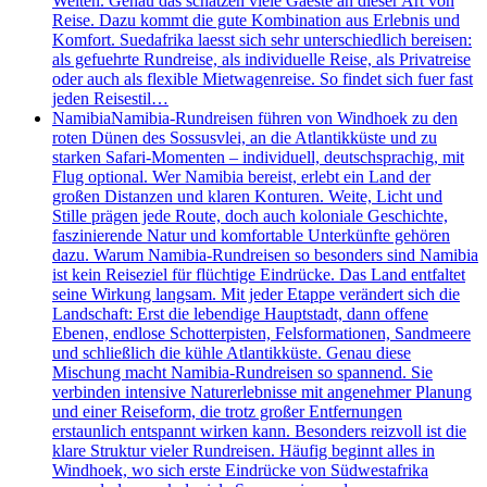
Welten. Genau das schätzen viele Gaeste an dieser Art von
Reise. Dazu kommt die gute Kombination aus Erlebnis und
Komfort. Suedafrika laesst sich sehr unterschiedlich bereisen:
als gefuehrte Rundreise, als individuelle Reise, als Privatreise
oder auch als flexible Mietwagenreise. So findet sich fuer fast
jeden Reisestil…
Namibia
Namibia-Rundreisen führen von Windhoek zu den
roten Dünen des Sossusvlei, an die Atlantikküste und zu
starken Safari-Momenten – individuell, deutschsprachig, mit
Flug optional. Wer Namibia bereist, erlebt ein Land der
großen Distanzen und klaren Konturen. Weite, Licht und
Stille prägen jede Route, doch auch koloniale Geschichte,
faszinierende Natur und komfortable Unterkünfte gehören
dazu. Warum Namibia-Rundreisen so besonders sind Namibia
ist kein Reiseziel für flüchtige Eindrücke. Das Land entfaltet
seine Wirkung langsam. Mit jeder Etappe verändert sich die
Landschaft: Erst die lebendige Hauptstadt, dann offene
Ebenen, endlose Schotterpisten, Felsformationen, Sandmeere
und schließlich die kühle Atlantikküste. Genau diese
Mischung macht Namibia-Rundreisen so spannend. Sie
verbinden intensive Naturerlebnisse mit angenehmer Planung
und einer Reiseform, die trotz großer Entfernungen
erstaunlich entspannt wirken kann. Besonders reizvoll ist die
klare Struktur vieler Rundreisen. Häufig beginnt alles in
Windhoek, wo sich erste Eindrücke von Südwestafrika