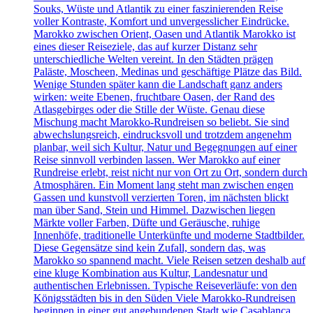
Souks, Wüste und Atlantik zu einer faszinierenden Reise
voller Kontraste, Komfort und unvergesslicher Eindrücke.
Marokko zwischen Orient, Oasen und Atlantik Marokko ist
eines dieser Reiseziele, das auf kurzer Distanz sehr
unterschiedliche Welten vereint. In den Städten prägen
Paläste, Moscheen, Medinas und geschäftige Plätze das Bild.
Wenige Stunden später kann die Landschaft ganz anders
wirken: weite Ebenen, fruchtbare Oasen, der Rand des
Atlasgebirges oder die Stille der Wüste. Genau diese
Mischung macht Marokko-Rundreisen so beliebt. Sie sind
abwechslungsreich, eindrucksvoll und trotzdem angenehm
planbar, weil sich Kultur, Natur und Begegnungen auf einer
Reise sinnvoll verbinden lassen. Wer Marokko auf einer
Rundreise erlebt, reist nicht nur von Ort zu Ort, sondern durch
Atmosphären. Ein Moment lang steht man zwischen engen
Gassen und kunstvoll verzierten Toren, im nächsten blickt
man über Sand, Stein und Himmel. Dazwischen liegen
Märkte voller Farben, Düfte und Geräusche, ruhige
Innenhöfe, traditionelle Unterkünfte und moderne Stadtbilder.
Diese Gegensätze sind kein Zufall, sondern das, was
Marokko so spannend macht. Viele Reisen setzen deshalb auf
eine kluge Kombination aus Kultur, Landesnatur und
authentischen Erlebnissen. Typische Reiseverläufe: von den
Königsstädten bis in den Süden Viele Marokko-Rundreisen
beginnen in einer gut angebundenen Stadt wie Casablanca