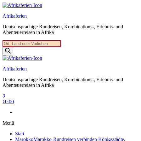
Zum
Inhalt
Afrikaferien
springen
Deutschsprachige Rundreisen, Kombinations-, Erlebnis- und
Abenteuerreisen in Afrika
Products
search
Afrikaferien
Deutschsprachige Rundreisen, Kombinations-, Erlebnis- und
Abenteuerreisen in Afrika
0
€0.00
Menü
Start
Marokko
Marokko-Rundreisen verbinden Königsstädte,