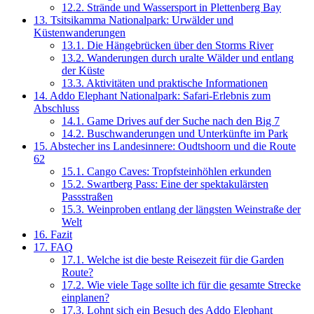
12.2.
Strände und Wassersport in Plettenberg Bay
13.
Tsitsikamma Nationalpark: Urwälder und
Küstenwanderungen
13.1.
Die Hängebrücken über den Storms River
13.2.
Wanderungen durch uralte Wälder und entlang
der Küste
13.3.
Aktivitäten und praktische Informationen
14.
Addo Elephant Nationalpark: Safari-Erlebnis zum
Abschluss
14.1.
Game Drives auf der Suche nach den Big 7
14.2.
Buschwanderungen und Unterkünfte im Park
15.
Abstecher ins Landesinnere: Oudtshoorn und die Route
62
15.1.
Cango Caves: Tropfsteinhöhlen erkunden
15.2.
Swartberg Pass: Eine der spektakulärsten
Passstraßen
15.3.
Weinproben entlang der längsten Weinstraße der
Welt
16.
Fazit
17.
FAQ
17.1.
Welche ist die beste Reisezeit für die Garden
Route?
17.2.
Wie viele Tage sollte ich für die gesamte Strecke
einplanen?
17.3.
Lohnt sich ein Besuch des Addo Elephant