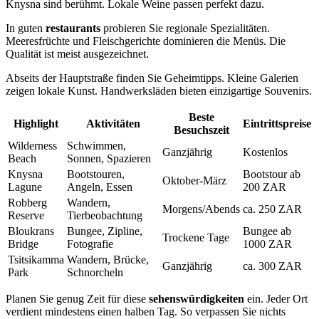
Knysna sind berühmt. Lokale Weine passen perfekt dazu.
In guten
restaurants
probieren Sie regionale Spezialitäten.
Meeresfrüchte und Fleischgerichte dominieren die Menüs. Die
Qualität ist meist ausgezeichnet.
Abseits der Hauptstraße finden Sie Geheimtipps. Kleine Galerien
zeigen lokale Kunst. Handwerksläden bieten einzigartige Souvenirs.
Beste
Highlight
Aktivitäten
Eintrittspreise
Besuchszeit
Wilderness
Schwimmen,
Ganzjährig
Kostenlos
Beach
Sonnen, Spazieren
Knysna
Bootstouren,
Bootstour ab
Oktober-März
Lagune
Angeln, Essen
200 ZAR
Robberg
Wandern,
Morgens/Abends
ca. 250 ZAR
Reserve
Tierbeobachtung
Bloukrans
Bungee, Zipline,
Bungee ab
Trockene Tage
Bridge
Fotografie
1000 ZAR
Tsitsikamma
Wandern, Brücke,
Ganzjährig
ca. 300 ZAR
Park
Schnorcheln
Planen Sie genug Zeit für diese
sehenswürdigkeiten
ein. Jeder Ort
verdient mindestens einen halben Tag. So verpassen Sie nichts