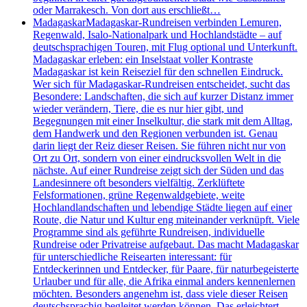
oder Marrakesch. Von dort aus erschließt…
Madagaskar
Madagaskar-Rundreisen verbinden Lemuren,
Regenwald, Isalo-Nationalpark und Hochlandstädte – auf
deutschsprachigen Touren, mit Flug optional und Unterkunft.
Madagaskar erleben: ein Inselstaat voller Kontraste
Madagaskar ist kein Reiseziel für den schnellen Eindruck.
Wer sich für Madagaskar-Rundreisen entscheidet, sucht das
Besondere: Landschaften, die sich auf kurzer Distanz immer
wieder verändern, Tiere, die es nur hier gibt, und
Begegnungen mit einer Inselkultur, die stark mit dem Alltag,
dem Handwerk und den Regionen verbunden ist. Genau
darin liegt der Reiz dieser Reisen. Sie führen nicht nur von
Ort zu Ort, sondern von einer eindrucksvollen Welt in die
nächste. Auf einer Rundreise zeigt sich der Süden und das
Landesinnere oft besonders vielfältig. Zerklüftete
Felsformationen, grüne Regenwaldgebiete, weite
Hochlandlandschaften und lebendige Städte liegen auf einer
Route, die Natur und Kultur eng miteinander verknüpft. Viele
Programme sind als geführte Rundreisen, individuelle
Rundreise oder Privatreise aufgebaut. Das macht Madagaskar
für unterschiedliche Reisearten interessant: für
Entdeckerinnen und Entdecker, für Paare, für naturbegeisterte
Urlauber und für alle, die Afrika einmal anders kennenlernen
möchten. Besonders angenehm ist, dass viele dieser Reisen
deutschsprachig begleitet werden können. Das erleichtert