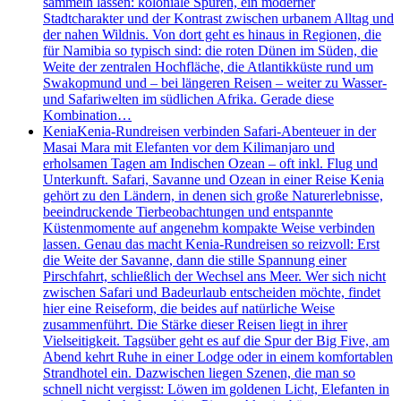
sammeln lassen: koloniale Spuren, ein moderner
Stadtcharakter und der Kontrast zwischen urbanem Alltag und
der nahen Wildnis. Von dort geht es hinaus in Regionen, die
für Namibia so typisch sind: die roten Dünen im Süden, die
Weite der zentralen Hochfläche, die Atlantikküste rund um
Swakopmund und – bei längeren Reisen – weiter zu Wasser-
und Safariwelten im südlichen Afrika. Gerade diese
Kombination…
Kenia
Kenia-Rundreisen verbinden Safari-Abenteuer in der
Masai Mara mit Elefanten vor dem Kilimanjaro und
erholsamen Tagen am Indischen Ozean – oft inkl. Flug und
Unterkunft. Safari, Savanne und Ozean in einer Reise Kenia
gehört zu den Ländern, in denen sich große Naturerlebnisse,
beeindruckende Tierbeobachtungen und entspannte
Küstenmomente auf angenehm kompakte Weise verbinden
lassen. Genau das macht Kenia-Rundreisen so reizvoll: Erst
die Weite der Savanne, dann die stille Spannung einer
Pirschfahrt, schließlich der Wechsel ans Meer. Wer sich nicht
zwischen Safari und Badeurlaub entscheiden möchte, findet
hier eine Reiseform, die beides auf natürliche Weise
zusammenführt. Die Stärke dieser Reisen liegt in ihrer
Vielseitigkeit. Tagsüber geht es auf die Spur der Big Five, am
Abend kehrt Ruhe in einer Lodge oder in einem komfortablen
Strandhotel ein. Dazwischen liegen Szenen, die man so
schnell nicht vergisst: Löwen im goldenen Licht, Elefanten in