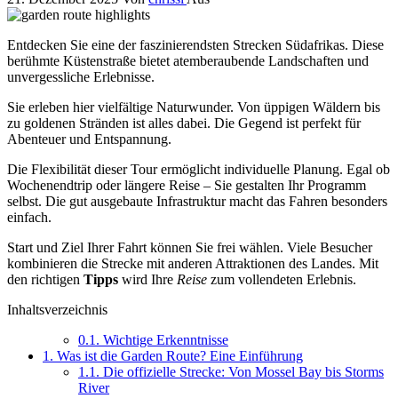
Entdecken Sie eine der faszinierendsten Strecken Südafrikas. Diese
berühmte Küstenstraße bietet atemberaubende Landschaften und
unvergessliche Erlebnisse.
Sie erleben hier vielfältige Naturwunder. Von üppigen Wäldern bis
zu goldenen Stränden ist alles dabei. Die Gegend ist perfekt für
Abenteuer und Entspannung.
Die Flexibilität dieser Tour ermöglicht individuelle Planung. Egal ob
Wochenendtrip oder längere Reise – Sie gestalten Ihr Programm
selbst. Die gut ausgebaute Infrastruktur macht das Fahren besonders
einfach.
Start und Ziel Ihrer Fahrt können Sie frei wählen. Viele Besucher
kombinieren die Strecke mit anderen Attraktionen des Landes. Mit
den richtigen
Tipps
wird Ihre
Reise
zum vollendeten Erlebnis.
Inhaltsverzeichnis
0.1.
Wichtige Erkenntnisse
1.
Was ist die Garden Route? Eine Einführung
1.1.
Die offizielle Strecke: Von Mossel Bay bis Storms
River