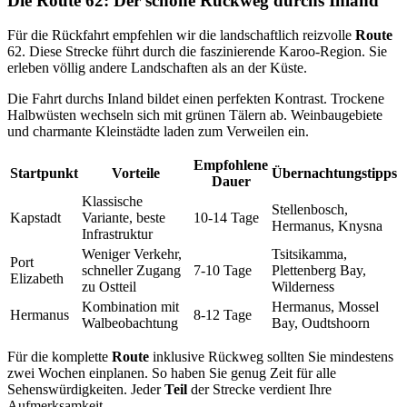
Die Route 62: Der schöne Rückweg durchs Inland
Für die Rückfahrt empfehlen wir die landschaftlich reizvolle
Route
62. Diese Strecke führt durch die faszinierende Karoo-Region. Sie
erleben völlig andere Landschaften als an der Küste.
Die Fahrt durchs Inland bildet einen perfekten Kontrast. Trockene
Halbwüsten wechseln sich mit grünen Tälern ab. Weinbaugebiete
und charmante Kleinstädte laden zum Verweilen ein.
Empfohlene
Startpunkt
Vorteile
Übernachtungstipps
Dauer
Klassische
Stellenbosch,
Kapstadt
Variante, beste
10-14 Tage
Hermanus, Knysna
Infrastruktur
Weniger Verkehr,
Tsitsikamma,
Port
schneller Zugang
7-10 Tage
Plettenberg Bay,
Elizabeth
zu Ostteil
Wilderness
Kombination mit
Hermanus, Mossel
Hermanus
8-12 Tage
Walbeobachtung
Bay, Oudtshoorn
Für die komplette
Route
inklusive Rückweg sollten Sie mindestens
zwei Wochen einplanen. So haben Sie genug Zeit für alle
Sehenswürdigkeiten. Jeder
Teil
der Strecke verdient Ihre
Aufmerksamkeit.