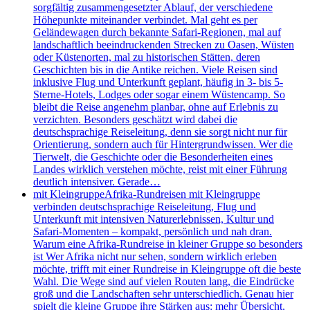
sorgfältig zusammengesetzter Ablauf, der verschiedene
Höhepunkte miteinander verbindet. Mal geht es per
Geländewagen durch bekannte Safari-Regionen, mal auf
landschaftlich beeindruckenden Strecken zu Oasen, Wüsten
oder Küstenorten, mal zu historischen Stätten, deren
Geschichten bis in die Antike reichen. Viele Reisen sind
inklusive Flug und Unterkunft geplant, häufig in 3- bis 5-
Sterne-Hotels, Lodges oder sogar einem Wüstencamp. So
bleibt die Reise angenehm planbar, ohne auf Erlebnis zu
verzichten. Besonders geschätzt wird dabei die
deutschsprachige Reiseleitung, denn sie sorgt nicht nur für
Orientierung, sondern auch für Hintergrundwissen. Wer die
Tierwelt, die Geschichte oder die Besonderheiten eines
Landes wirklich verstehen möchte, reist mit einer Führung
deutlich intensiver. Gerade…
mit Kleingruppe
Afrika-Rundreisen mit Kleingruppe
verbinden deutschsprachige Reiseleitung, Flug und
Unterkunft mit intensiven Naturerlebnissen, Kultur und
Safari-Momenten – kompakt, persönlich und nah dran.
Warum eine Afrika-Rundreise in kleiner Gruppe so besonders
ist Wer Afrika nicht nur sehen, sondern wirklich erleben
möchte, trifft mit einer Rundreise in Kleingruppe oft die beste
Wahl. Die Wege sind auf vielen Routen lang, die Eindrücke
groß und die Landschaften sehr unterschiedlich. Genau hier
spielt die kleine Gruppe ihre Stärken aus: mehr Übersicht,