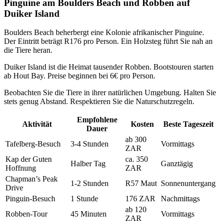
Pinguine am Boulders Beach und Robben auf
Duiker Island
Boulders Beach beherbergt eine Kolonie afrikanischer Pinguine.
Der Eintritt beträgt R176 pro Person. Ein Holzsteg führt Sie nah an
die Tiere heran.
Duiker Island ist die Heimat tausender Robben. Bootstouren starten
ab Hout Bay. Preise beginnen bei 6€ pro Person.
Beobachten Sie die Tiere in ihrer natürlichen Umgebung. Halten Sie
stets genug Abstand. Respektieren Sie die Naturschutzregeln.
Empfohlene
Aktivität
Kosten
Beste Tageszeit
Dauer
ab 300
Tafelberg-Besuch
3-4 Stunden
Vormittags
ZAR
Kap der Guten
ca. 350
Halber Tag
Ganztägig
Hoffnung
ZAR
Chapman’s Peak
1-2 Stunden
R57 Maut
Sonnenuntergang
Drive
Pinguin-Besuch
1 Stunde
176 ZAR
Nachmittags
ab 120
Robben-Tour
45 Minuten
Vormittags
ZAR