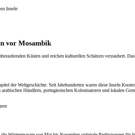
en Inseln
eln vor Mosambik
emberaubenden Küsten und reichen kulturellen Schätzen verzaubert. Da
apitel der Weltgeschichte. Seit Jahrhunderten waren diese Inseln Kno
u arabischen Händlern, portugiesischen Kolonisatoren und lokalen Gem
uren
ten die Wintermonate von Mai bis November optimale Bedingungen für In