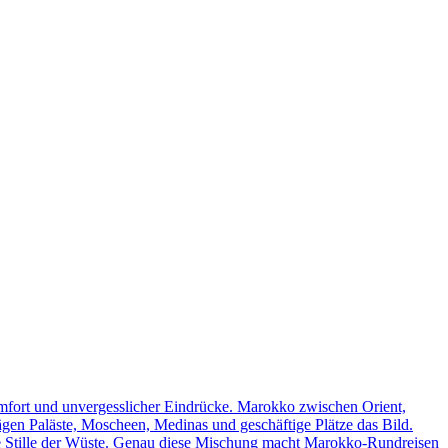
omfort und unvergesslicher Eindrücke. Marokko zwischen Orient,
rägen Paläste, Moscheen, Medinas und geschäftige Plätze das Bild.
ie Stille der Wüste. Genau diese Mischung macht Marokko-Rundreisen