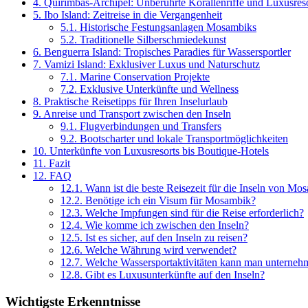
4.
Quirimbas-Archipel: Unberührte Korallenriffe und Luxusreso
5.
Ibo Island: Zeitreise in die Vergangenheit
5.1.
Historische Festungsanlagen Mosambiks
5.2.
Traditionelle Silberschmiedekunst
6.
Benguerra Island: Tropisches Paradies für Wassersportler
7.
Vamizi Island: Exklusiver Luxus und Naturschutz
7.1.
Marine Conservation Projekte
7.2.
Exklusive Unterkünfte und Wellness
8.
Praktische Reisetipps für Ihren Inselurlaub
9.
Anreise und Transport zwischen den Inseln
9.1.
Flugverbindungen und Transfers
9.2.
Bootscharter und lokale Transportmöglichkeiten
10.
Unterkünfte von Luxusresorts bis Boutique-Hotels
11.
Fazit
12.
FAQ
12.1.
Wann ist die beste Reisezeit für die Inseln von Mo
12.2.
Benötige ich ein Visum für Mosambik?
12.3.
Welche Impfungen sind für die Reise erforderlich?
12.4.
Wie komme ich zwischen den Inseln?
12.5.
Ist es sicher, auf den Inseln zu reisen?
12.6.
Welche Währung wird verwendet?
12.7.
Welche Wassersportaktivitäten kann man unterneh
12.8.
Gibt es Luxusunterkünfte auf den Inseln?
Wichtigste Erkenntnisse