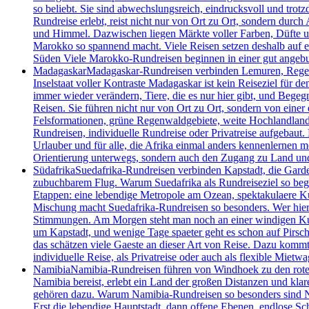
so beliebt. Sie sind abwechslungsreich, eindrucksvoll und tro
Rundreise erlebt, reist nicht nur von Ort zu Ort, sondern dur
und Himmel. Dazwischen liegen Märkte voller Farben, Düfte und
Marokko so spannend macht. Viele Reisen setzen deshalb auf e
Süden Viele Marokko-Rundreisen beginnen in einer gut angebu
Madagaskar
Madagaskar-Rundreisen verbinden Lemuren, Regenwa
Inselstaat voller Kontraste Madagaskar ist kein Reiseziel für 
immer wieder verändern, Tiere, die es nur hier gibt, und Begeg
Reisen. Sie führen nicht nur von Ort zu Ort, sondern von einer 
Felsformationen, grüne Regenwaldgebiete, weite Hochlandlandsc
Rundreisen, individuelle Rundreise oder Privatreise aufgebaut.
Urlauber und für alle, die Afrika einmal anders kennenlernen m
Orientierung unterwegs, sondern auch den Zugang zu Land un
Südafrika
Suedafrika-Rundreisen verbinden Kapstadt, die Garde
zubuchbarem Flug. Warum Suedafrika als Rundreiseziel so begeis
Etappen: eine lebendige Metropole am Ozean, spektakulaere Kue
Mischung macht Suedafrika-Rundreisen so besonders. Wer hier un
Stimmungen. Am Morgen steht man noch an einer windigen Kueste
um Kapstadt, und wenige Tage spaeter geht es schon auf Pirsch
das schätzen viele Gaeste an dieser Art von Reise. Dazu kommt 
individuelle Reise, als Privatreise oder auch als flexible Mietwa
Namibia
Namibia-Rundreisen führen von Windhoek zu den roten 
Namibia bereist, erlebt ein Land der großen Distanzen und kla
gehören dazu. Warum Namibia-Rundreisen so besonders sind Nami
Erst die lebendige Hauptstadt, dann offene Ebenen, endlose S