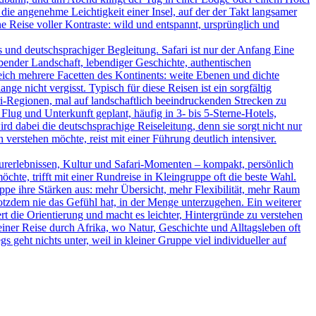
 die angenehme Leichtigkeit einer Insel, auf der der Takt langsamer
 Reise voller Kontraste: wild und entspannt, ursprünglich und
und deutschsprachiger Begleitung. Safari ist nur der Anfang Eine
bender Landschaft, lebendiger Geschichte, authentischen
leich mehrere Facetten des Kontinents: weite Ebenen und dichte
ge nicht vergisst. Typisch für diese Reisen ist ein sorgfältig
-Regionen, mal auf landschaftlich beeindruckenden Strecken zu
Flug und Unterkunft geplant, häufig in 3- bis 5-Sterne-Hotels,
d dabei die deutschsprachige Reiseleitung, denn sie sorgt nicht nur
verstehen möchte, reist mit einer Führung deutlich intensiver.
turerlebnissen, Kultur und Safari-Momenten – kompakt, persönlich
hte, trifft mit einer Rundreise in Kleingruppe oft die beste Wahl.
uppe ihre Stärken aus: mehr Übersicht, mehr Flexibilität, mehr Raum
rotzdem nie das Gefühl hat, in der Menge unterzugehen. Ein weiterer
ert die Orientierung und macht es leichter, Hintergründe zu verstehen
iner Reise durch Afrika, wo Natur, Geschichte und Alltagsleben oft
s geht nichts unter, weil in kleiner Gruppe viel individueller auf