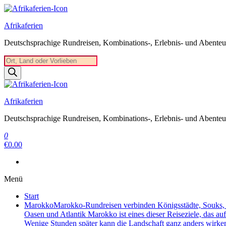
Zum
Inhalt
Afrikaferien
springen
Deutschsprachige Rundreisen, Kombinations-, Erlebnis- und Abenteue
Products
search
Afrikaferien
Deutschsprachige Rundreisen, Kombinations-, Erlebnis- und Abenteue
0
€0.00
Menü
Start
Marokko
Marokko-Rundreisen verbinden Königsstädte, Souks, W
Oasen und Atlantik Marokko ist eines dieser Reiseziele, das au
Wenige Stunden später kann die Landschaft ganz anders wirke