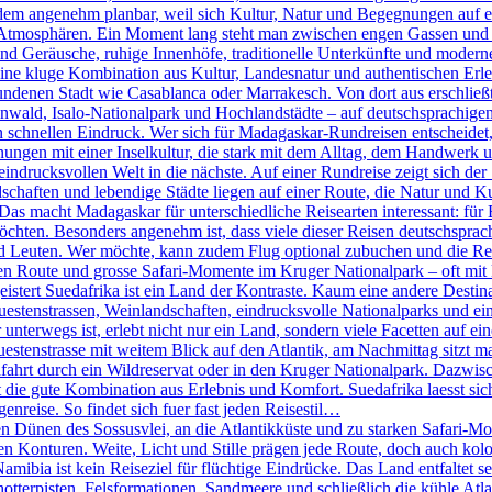
tzdem angenehm planbar, weil sich Kultur, Natur und Begegnungen auf e
ch Atmosphären. Ein Moment lang steht man zwischen engen Gassen und k
 Geräusche, ruhige Innenhöfe, traditionelle Unterkünfte und moderne 
ine kluge Kombination aus Kultur, Landesnatur und authentischen Erleb
ndenen Stadt wie Casablanca oder Marrakesch. Von dort aus erschlie
ld, Isalo-Nationalpark und Hochlandstädte – auf deutschsprachigen 
den schnellen Eindruck. Wer sich für Madagaskar-Rundreisen entscheidet
nungen mit einer Inselkultur, die stark mit dem Alltag, dem Handwerk 
eindrucksvollen Welt in die nächste. Auf einer Rundreise zeigt sich der
haften und lebendige Städte liegen auf einer Route, die Natur und Ku
 Das macht Madagaskar für unterschiedliche Reisearten interessant: für 
öchten. Besonders angenehm ist, dass viele dieser Reisen deutschsprachi
d Leuten. Wer möchte, kann zudem Flug optional zubuchen und die R
n Route und grosse Safari-Momente im Kruger Nationalpark – oft mit k
tert Suedafrika ist ein Land der Kontraste. Kaum eine andere Destinati
stenstrassen, Weinlandschaften, eindrucksvolle Nationalparks und eine
terwegs ist, erlebt nicht nur ein Land, sondern viele Facetten auf eine
nstrasse mit weitem Blick auf den Atlantik, am Nachmittag sitzt man 
fahrt durch ein Wildreservat oder in den Kruger Nationalpark. Dazwis
die gute Kombination aus Erlebnis und Komfort. Suedafrika laesst sich 
genreise. So findet sich fuer fast jeden Reisestil…
Dünen des Sossusvlei, an die Atlantikküste und zu starken Safari-Mom
ren Konturen. Weite, Licht und Stille prägen jede Route, doch auch kol
bia ist kein Reiseziel für flüchtige Eindrücke. Das Land entfaltet se
chotterpisten, Felsformationen, Sandmeere und schließlich die kühle A