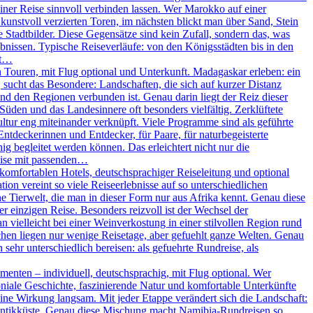
iner Reise sinnvoll verbinden lassen. Wer Marokko auf einer
unstvoll verzierten Toren, im nächsten blickt man über Sand, Stein
Stadtbilder. Diese Gegensätze sind kein Zufall, sondern das, was
nissen. Typische Reiseverläufe: von den Königsstädten bis in den
ßt…
Touren, mit Flug optional und Unterkunft. Madagaskar erleben: ein
, sucht das Besondere: Landschaften, die sich auf kurzer Distanz
und den Regionen verbunden ist. Genau darin liegt der Reiz dieser
 Süden und das Landesinnere oft besonders vielfältig. Zerklüftete
ltur eng miteinander verknüpft. Viele Programme sind als geführte
Entdeckerinnen und Entdecker, für Paare, für naturbegeisterte
g begleitet werden können. Das erleichtert nicht nur die
eise mit passenden…
omfortablen Hotels, deutschsprachiger Reiseleitung und optional
on vereint so viele Reiseerlebnisse auf so unterschiedlichen
 Tierwelt, die man in dieser Form nur aus Afrika kennt. Genau diese
r einzigen Reise. Besonders reizvoll ist der Wechsel der
vielleicht bei einer Weinverkostung in einer stilvollen Region rund
chen liegen nur wenige Reisetage, aber gefuehlt ganze Welten. Genau
sehr unterschiedlich bereisen: als gefuehrte Rundreise, als
enten – individuell, deutschsprachig, mit Flug optional. Wer
oniale Geschichte, faszinierende Natur und komfortable Unterkünfte
ine Wirkung langsam. Mit jeder Etappe verändert sich die Landschaft:
tlantikküste. Genau diese Mischung macht Namibia-Rundreisen so