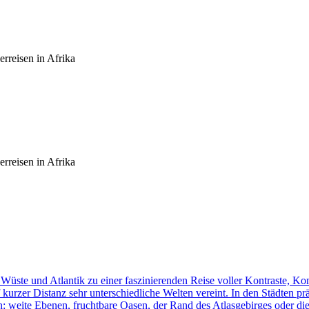
rreisen in Afrika
rreisen in Afrika
üste und Atlantik zu einer faszinierenden Reise voller Kontraste, K
f kurzer Distanz sehr unterschiedliche Welten vereint. In den Städten p
n: weite Ebenen, fruchtbare Oasen, der Rand des Atlasgebirges oder d