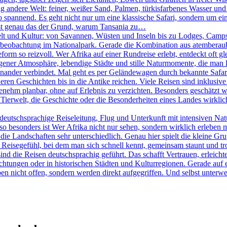
ig andere Welt: feiner, weißer Sand, Palmen, türkisfarbenes Wasser und
pannend. Es geht nicht nur um eine klassische Safari, sondern um eine
 ist genau das der Grund, warum Tansania zu…
elt und Kultur: von Savannen, Wüsten und Inseln bis zu Lodges, Camps 
Tierbeobachtung im Nationalpark. Gerade die Kombination aus atemberau
rm so reizvoll. Wer Afrika auf einer Rundreise erlebt, entdeckt oft g
igener Atmosphäre, lebendige Städte und stille Naturmomente, die man lan
nander verbindet. Mal geht es per Geländewagen durch bekannte Safari
ren Geschichten bis in die Antike reichen. Viele Reisen sind inklusive 
ehm planbar, ohne auf Erlebnis zu verzichten. Besonders geschätzt wir
Tierwelt, die Geschichte oder die Besonderheiten eines Landes wirklich 
eutschsprachige Reiseleitung, Flug und Unterkunft mit intensiven Na
 besonders ist Wer Afrika nicht nur sehen, sondern wirklich erleben möc
ie Landschaften sehr unterschiedlich. Genau hier spielt die kleine Gr
in Reisegefühl, bei dem man sich schnell kennt, gemeinsam staunt und t
sind die Reisen deutschsprachig geführt. Das schafft Vertrauen, erleicht
htungen oder in historischen Städten und Kulturregionen. Gerade auf e
en nicht offen, sondern werden direkt aufgegriffen. Und selbst unterweg