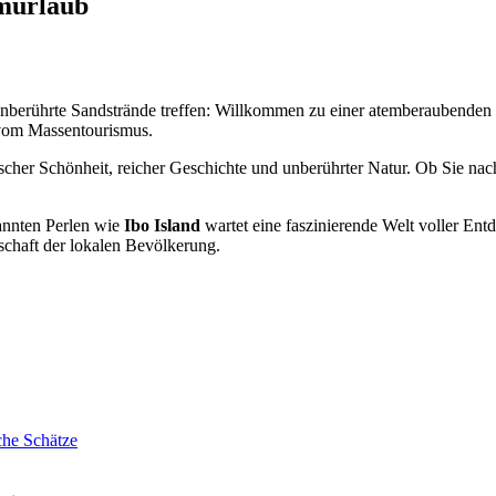
umurlaub
unberührte Sandstrände treffen: Willkommen zu einer atemberaubenden
 vom Massentourismus.
ischer Schönheit, reicher Geschichte und unberührter Natur. Ob Sie na
annten Perlen wie
Ibo Island
wartet eine faszinierende Welt voller Entd
schaft der lokalen Bevölkerung.
he Schätze