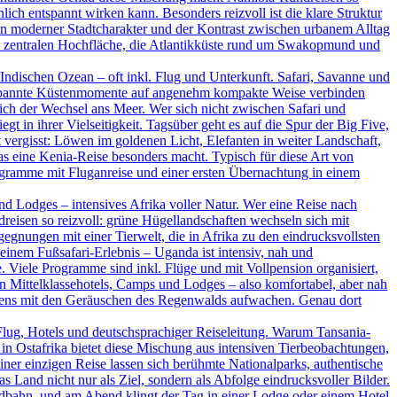
ich entspannt wirken kann. Besonders reizvoll ist die klare Struktur
ein moderner Stadtcharakter und der Kontrast zwischen urbanem Alltag
der zentralen Hochfläche, die Atlantikküste rund um Swakopmund und
ndischen Ozean – oft inkl. Flug und Unterkunft. Safari, Savanne und
ntspannte Küstenmomente auf angenehm kompakte Weise verbinden
ßlich der Wechsel ans Meer. Wer sich nicht zwischen Safari und
t in ihrer Vielseitigkeit. Tagsüber geht es auf die Spur der Big Five,
vergisst: Löwen im goldenen Licht, Elefanten in weiter Landschaft,
as eine Kenia-Reise besonders macht. Typisch für diese Art von
rogramme mit Fluganreise und einer ersten Übernachtung in einem
d Lodges – intensives Afrika voller Natur. Wer eine Reise nach
dreisen so reizvoll: grüne Hügellandschaften wechseln sich mit
nungen mit einer Tierwelt, die in Afrika zu den eindrucksvollsten
inem Fußsafari-Erlebnis – Uganda ist intensiv, nah und
. Viele Programme sind inkl. Flüge und mit Vollpension organisiert,
en Mittelklassehotels, Camps und Lodges – also komfortabel, aber nah
rgens mit den Geräuschen des Regenwalds aufwachen. Genau dort
Flug, Hotels und deutschsprachiger Reiseleitung. Warum Tansania-
in Ostafrika bietet diese Mischung aus intensiven Tierbeobachtungen,
ner einzigen Reise lassen sich berühmte Nationalparks, authentische
Land nicht nur als Ziel, sondern als Abfolge eindrucksvoller Bilder.
ildbahn, und am Abend klingt der Tag in einer Lodge oder einem Hotel