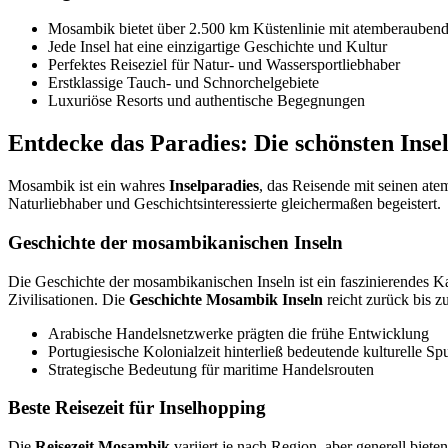
Mosambik bietet über 2.500 km Küstenlinie mit atemberaubend
Jede Insel hat eine einzigartige Geschichte und Kultur
Perfektes Reiseziel für Natur- und Wassersportliebhaber
Erstklassige Tauch- und Schnorchelgebiete
Luxuriöse Resorts und authentische Begegnungen
Entdecke das Paradies: Die schönsten Ins
Mosambik ist ein wahres
Inselparadies
, das Reisende mit seinen at
Naturliebhaber und Geschichtsinteressierte gleichermaßen begeistert.
Geschichte der mosambikanischen Inseln
Die Geschichte der mosambikanischen Inseln ist ein faszinierendes K
Zivilisationen. Die
Geschichte Mosambik Inseln
reicht zurück bis z
Arabische Handelsnetzwerke prägten die frühe Entwicklung
Portugiesische Kolonialzeit hinterließ bedeutende kulturelle Sp
Strategische Bedeutung für maritime Handelsrouten
Beste Reisezeit für Inselhopping
Die
Reisezeit Mosambik
variiert je nach Region, aber generell bie