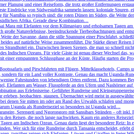
er Planung und einer Reiseform, die trotz großer Entfernungen erstaunl
erste Eindrücke von Südwestafrika sammeln lassen: koloniale Spuren, 
ie für Namibia so typisch sind: die roten Dünen im Süden, die Weite 
m südlichen Afrika. Gerade diese Kombination…
ai Mara mit Elefanten vor dem Kilimanjaro und erholsamen Tagen am I
sich große Naturerlebnisse, beeindruckende Tierbeobachtungen und e
 Weite der Savanne, dann die stille Spannung einer Pirschfahrt, schlie
beides auf natürliche Weise zusammenführt. Die Stärke dieser Reisen lieg
 Strandhotel ein. Dazwischen liegen Szenen, die man so schnell nicht 
des Indischen Ozeans. Für viele Gäste ist genau dieser Wechsel das, w
it einer entspannten Schlussphase an der Küste. Häufig starten die P
otssafaris und Pirschfahrten mit Flügen, Mittelklassehotels, Camps un
ht, sondern für ein Land voller Kontraste. Genau das macht Uganda-Run
 wenige Fahrstunden von lebendigen Orten entfernt. Dazu kommen Begeg
el, Elefanten am Wasser, Flusspferde an den Ufern und Nashörner auf e
bination aus Erlebnisreise, Geführter Rundreise und Kleingruppenreise
ur erleben, beobachten, staunen. Übernachtet wird meist in ausgewählt
, bei denen Sie mitten im oder am Rand des Urwalds schlafen und mo
 Warum Uganda als Rundreiseziel so besonders ist Uganda wird…
rangire, Serengeti und Ngorongoro mit Sansibars Stränden – oft inkl. 
u den Reisen, die noch lange nachwirken. Kaum ein anderes Reiseziel 
agen am Indischen Ozean. Genau darin liegt der besondere Reiz: In ei
n. Wer sich für eine Rundreise durch Tansania entscheidet, erlebt das 
agen, tagsüber zeigen sich Elefanten, Löwen und Giraffen in freier W