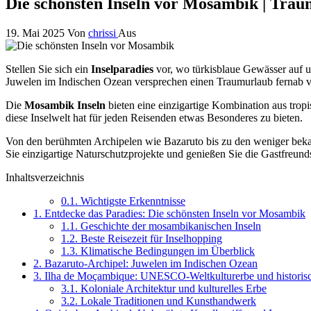
Die schönsten Inseln vor Mosambik | Tra
19. Mai 2025
Von
chrissi
Aus
Stellen Sie sich ein
Inselparadies
vor, wo türkisblaue Gewässer auf 
Juwelen im Indischen Ozean versprechen einen Traumurlaub fernab
Die
Mosambik Inseln
bieten eine einzigartige Kombination aus trop
diese Inselwelt hat für jeden Reisenden etwas Besonderes zu bieten.
Von den berühmten Archipelen wie Bazaruto bis zu den weniger bek
Sie einzigartige Naturschutzprojekte und genießen Sie die Gastfreund
Inhaltsverzeichnis
0.1.
Wichtigste Erkenntnisse
1.
Entdecke das Paradies: Die schönsten Inseln vor Mosambik
1.1.
Geschichte der mosambikanischen Inseln
1.2.
Beste Reisezeit für Inselhopping
1.3.
Klimatische Bedingungen im Überblick
2.
Bazaruto-Archipel: Juwelen im Indischen Ozean
3.
Ilha de Moçambique: UNESCO-Weltkulturerbe und historisc
3.1.
Koloniale Architektur und kulturelles Erbe
3.2.
Lokale Traditionen und Kunsthandwerk