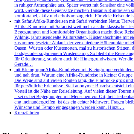
in ruhiger Atmosphäre aus. Später wartet mit Sansibar eine völl
wird. Gerade diese Gegensätze machen Tansania-Rundreisen so s
komfortabel, aktiv und erholsam zugleich. Für viele Reisende
mit Safari
Afrika-Rundreisen mit Safari verbinden Natur, Tierw
Afrika-Rundreise mit Safari ist weit mehr als die klassische 
Begegnungen und komfortabler Organisation macht diese Reisefo
Wildnis, jahrtausendealte Kulturstätten, Küstenabschnitte mit e
zusammengesetzter Ablauf, der verschiedene Höhepunkte mitei
Oasen, Wüsten oder Küstenorten, mal zu historischen Stätten, de
Lodges oder sogar einem Wüstencamp. So bleibt die Reise angen
für Orientierung, sondern auch für Hintergrundwissen. Wer die 
Gerade…
mit Kleingruppe
Afrika-Rundreisen mit Kleingruppe verbinden d
und nah dran. Warum eine Afrika-Rundreise in kleiner Gruppe so
Die Wege sind auf vielen Routen lang, die Eindrücke groß und d
für persönliche Erlebnisse. Statt anonymer Busreise entsteht e
Vorteil ist die Nähe zur Reiseleitung. Auf vielen dieser Touren 
– sei es bei Begegnungen mit Menschen vor Ort, bei Tierbeobac
eng ineinandergreifen, ist das ein echter Mehrwert. Fragen bleib
Wünsche und Tempo eingegangen werden kann. Hinzu…
Kreuzfahrten