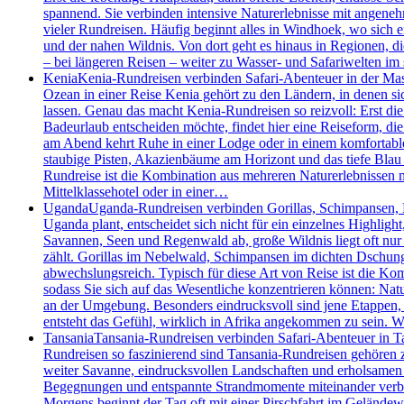
spannend. Sie verbinden intensive Naturerlebnisse mit angenehm
vieler Rundreisen. Häufig beginnt alles in Windhoek, wo sich 
und der nahen Wildnis. Von dort geht es hinaus in Regionen, d
– bei längeren Reisen – weiter zu Wasser- und Safariwelten i
Kenia
Kenia-Rundreisen verbinden Safari-Abenteuer in der Mas
Ozean in einer Reise Kenia gehört zu den Ländern, in denen 
lassen. Genau das macht Kenia-Rundreisen so reizvoll: Erst die
Badeurlaub entscheiden möchte, findet hier eine Reiseform, die 
am Abend kehrt Ruhe in einer Lodge oder in einem komfortablen
staubige Pisten, Akazienbäume am Horizont und das tiefe Blau 
Rundreise ist die Kombination aus mehreren Naturerlebnissen m
Mittelklassehotel oder in einer…
Uganda
Uganda-Rundreisen verbinden Gorillas, Schimpansen, Bo
Uganda plant, entscheidet sich nicht für ein einzelnes Highlig
Savannen, Seen und Regenwald ab, große Wildnis liegt oft nur
zählt. Gorillas im Nebelwald, Schimpansen im dichten Dschung
abwechslungsreich. Typisch für diese Art von Reise ist die Kom
sodass Sie sich auf das Wesentliche konzentrieren können: Nat
an der Umgebung. Besonders eindrucksvoll sind jene Etappen
entsteht das Gefühl, wirklich in Afrika angekommen zu sein.
Tansania
Tansania-Rundreisen verbinden Safari-Abenteuer in Ta
Rundreisen so faszinierend sind Tansania-Rundreisen gehören z
weiter Savanne, eindrucksvollen Landschaften und erholsamen T
Begegnungen und entspannte Strandmomente miteinander verbinde
Morgens beginnt der Tag oft mit einer Pirschfahrt im Geländew