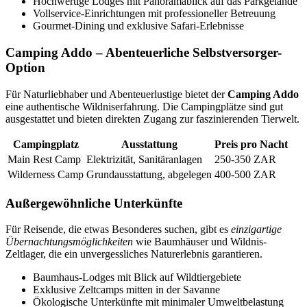
Hochwertige Lodges mit Panoramablick auf das Parkgelände
Vollservice-Einrichtungen mit professioneller Betreuung
Gourmet-Dining und exklusive Safari-Erlebnisse
Camping Addo – Abenteuerliche Selbstversorger-
Option
Für Naturliebhaber und Abenteuerlustige bietet der
Camping Addo
eine authentische Wildniserfahrung. Die Campingplätze sind gut
ausgestattet und bieten direkten Zugang zur faszinierenden Tierwelt.
Campingplatz
Ausstattung
Preis pro Nacht
Main Rest Camp
Elektrizität, Sanitäranlagen
250-350 ZAR
Wilderness Camp
Grundausstattung, abgelegen
400-500 ZAR
Außergewöhnliche Unterkünfte
Für Reisende, die etwas Besonderes suchen, gibt es
einzigartige
Übernachtungsmöglichkeiten
wie Baumhäuser und Wildnis-
Zeltlager, die ein unvergessliches Naturerlebnis garantieren.
Baumhaus-Lodges mit Blick auf Wildtiergebiete
Exklusive Zeltcamps mitten in der Savanne
Ökologische Unterkünfte mit minimaler Umweltbelastung