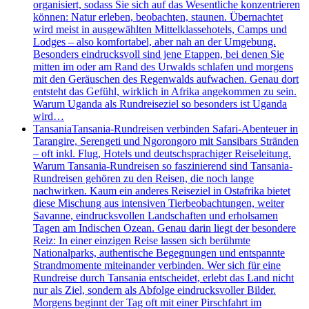
organisiert, sodass Sie sich auf das Wesentliche konzentrieren
können: Natur erleben, beobachten, staunen. Übernachtet
wird meist in ausgewählten Mittelklassehotels, Camps und
Lodges – also komfortabel, aber nah an der Umgebung.
Besonders eindrucksvoll sind jene Etappen, bei denen Sie
mitten im oder am Rand des Urwalds schlafen und morgens
mit den Geräuschen des Regenwalds aufwachen. Genau dort
entsteht das Gefühl, wirklich in Afrika angekommen zu sein.
Warum Uganda als Rundreiseziel so besonders ist Uganda
wird…
Tansania
Tansania-Rundreisen verbinden Safari-Abenteuer in
Tarangire, Serengeti und Ngorongoro mit Sansibars Stränden
– oft inkl. Flug, Hotels und deutschsprachiger Reiseleitung.
Warum Tansania-Rundreisen so faszinierend sind Tansania-
Rundreisen gehören zu den Reisen, die noch lange
nachwirken. Kaum ein anderes Reiseziel in Ostafrika bietet
diese Mischung aus intensiven Tierbeobachtungen, weiter
Savanne, eindrucksvollen Landschaften und erholsamen
Tagen am Indischen Ozean. Genau darin liegt der besondere
Reiz: In einer einzigen Reise lassen sich berühmte
Nationalparks, authentische Begegnungen und entspannte
Strandmomente miteinander verbinden. Wer sich für eine
Rundreise durch Tansania entscheidet, erlebt das Land nicht
nur als Ziel, sondern als Abfolge eindrucksvoller Bilder.
Morgens beginnt der Tag oft mit einer Pirschfahrt im