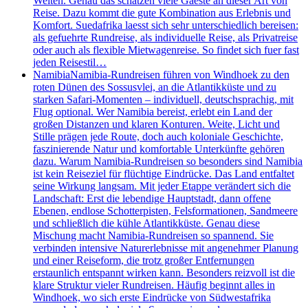
Welten. Genau das schätzen viele Gaeste an dieser Art von
Reise. Dazu kommt die gute Kombination aus Erlebnis und
Komfort. Suedafrika laesst sich sehr unterschiedlich bereisen:
als gefuehrte Rundreise, als individuelle Reise, als Privatreise
oder auch als flexible Mietwagenreise. So findet sich fuer fast
jeden Reisestil…
Namibia
Namibia-Rundreisen führen von Windhoek zu den
roten Dünen des Sossusvlei, an die Atlantikküste und zu
starken Safari-Momenten – individuell, deutschsprachig, mit
Flug optional. Wer Namibia bereist, erlebt ein Land der
großen Distanzen und klaren Konturen. Weite, Licht und
Stille prägen jede Route, doch auch koloniale Geschichte,
faszinierende Natur und komfortable Unterkünfte gehören
dazu. Warum Namibia-Rundreisen so besonders sind Namibia
ist kein Reiseziel für flüchtige Eindrücke. Das Land entfaltet
seine Wirkung langsam. Mit jeder Etappe verändert sich die
Landschaft: Erst die lebendige Hauptstadt, dann offene
Ebenen, endlose Schotterpisten, Felsformationen, Sandmeere
und schließlich die kühle Atlantikküste. Genau diese
Mischung macht Namibia-Rundreisen so spannend. Sie
verbinden intensive Naturerlebnisse mit angenehmer Planung
und einer Reiseform, die trotz großer Entfernungen
erstaunlich entspannt wirken kann. Besonders reizvoll ist die
klare Struktur vieler Rundreisen. Häufig beginnt alles in
Windhoek, wo sich erste Eindrücke von Südwestafrika