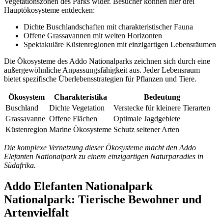
Vegetationszonen des Parks wider. Besucher können hier drei
Hauptökosysteme entdecken:
Dichte Buschlandschaften mit charakteristischer Fauna
Offene Grassavannen mit weiten Horizonten
Spektakuläre Küstenregionen mit einzigartigen Lebensräumen
Die Ökosysteme des Addo Nationalparks zeichnen sich durch eine
außergewöhnliche Anpassungsfähigkeit aus. Jeder Lebensraum
bietet spezifische Überlebensstrategien für Pflanzen und Tiere.
Ökosystem
Charakteristika
Bedeutung
Buschland
Dichte Vegetation
Verstecke für kleinere Tierarten
Grassavanne
Offene Flächen
Optimale Jagdgebiete
Küstenregion
Marine Ökosysteme
Schutz seltener Arten
Die komplexe Vernetzung dieser Ökosysteme macht den Addo
Elefanten Nationalpark zu einem einzigartigen Naturparadies in
Südafrika.
Addo Elefanten Nationalpark
Nationalpark: Tierische Bewohner und
Artenvielfalt