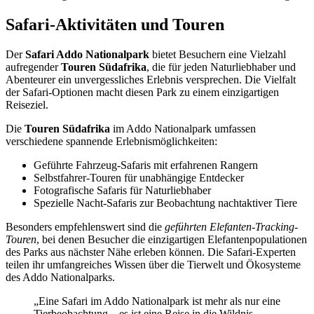
Safari-Aktivitäten und Touren
Der
Safari Addo Nationalpark
bietet Besuchern eine Vielzahl
aufregender
Touren Südafrika
, die für jeden Naturliebhaber und
Abenteurer ein unvergessliches Erlebnis versprechen. Die Vielfalt
der Safari-Optionen macht diesen Park zu einem einzigartigen
Reiseziel.
Die
Touren Südafrika
im Addo Nationalpark umfassen
verschiedene spannende Erlebnismöglichkeiten:
Geführte Fahrzeug-Safaris mit erfahrenen Rangern
Selbstfahrer-Touren für unabhängige Entdecker
Fotografische Safaris für Naturliebhaber
Spezielle Nacht-Safaris zur Beobachtung nachtaktiver Tiere
Besonders empfehlenswert sind die
geführten Elefanten-Tracking-
Touren
, bei denen Besucher die einzigartigen Elefantenpopulationen
des Parks aus nächster Nähe erleben können. Die Safari-Experten
teilen ihr umfangreiches Wissen über die Tierwelt und Ökosysteme
des Addo Nationalparks.
„Eine Safari im Addo Nationalpark ist mehr als nur eine
Tierbeobachtung – es ist eine Reise in die Wildnis