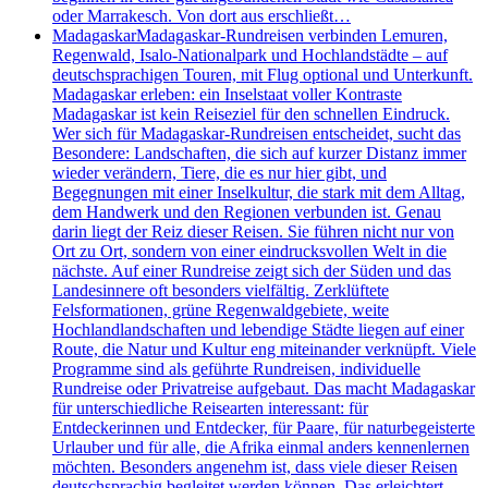
oder Marrakesch. Von dort aus erschließt…
Madagaskar
Madagaskar-Rundreisen verbinden Lemuren,
Regenwald, Isalo-Nationalpark und Hochlandstädte – auf
deutschsprachigen Touren, mit Flug optional und Unterkunft.
Madagaskar erleben: ein Inselstaat voller Kontraste
Madagaskar ist kein Reiseziel für den schnellen Eindruck.
Wer sich für Madagaskar-Rundreisen entscheidet, sucht das
Besondere: Landschaften, die sich auf kurzer Distanz immer
wieder verändern, Tiere, die es nur hier gibt, und
Begegnungen mit einer Inselkultur, die stark mit dem Alltag,
dem Handwerk und den Regionen verbunden ist. Genau
darin liegt der Reiz dieser Reisen. Sie führen nicht nur von
Ort zu Ort, sondern von einer eindrucksvollen Welt in die
nächste. Auf einer Rundreise zeigt sich der Süden und das
Landesinnere oft besonders vielfältig. Zerklüftete
Felsformationen, grüne Regenwaldgebiete, weite
Hochlandlandschaften und lebendige Städte liegen auf einer
Route, die Natur und Kultur eng miteinander verknüpft. Viele
Programme sind als geführte Rundreisen, individuelle
Rundreise oder Privatreise aufgebaut. Das macht Madagaskar
für unterschiedliche Reisearten interessant: für
Entdeckerinnen und Entdecker, für Paare, für naturbegeisterte
Urlauber und für alle, die Afrika einmal anders kennenlernen
möchten. Besonders angenehm ist, dass viele dieser Reisen
deutschsprachig begleitet werden können. Das erleichtert