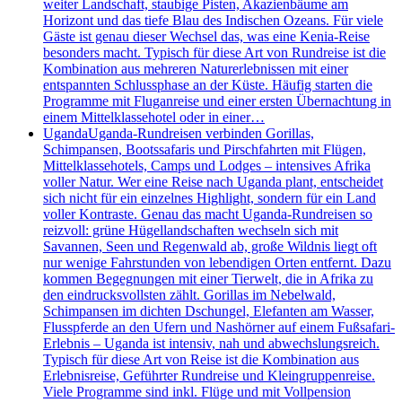
weiter Landschaft, staubige Pisten, Akazienbäume am
Horizont und das tiefe Blau des Indischen Ozeans. Für viele
Gäste ist genau dieser Wechsel das, was eine Kenia-Reise
besonders macht. Typisch für diese Art von Rundreise ist die
Kombination aus mehreren Naturerlebnissen mit einer
entspannten Schlussphase an der Küste. Häufig starten die
Programme mit Fluganreise und einer ersten Übernachtung in
einem Mittelklassehotel oder in einer…
Uganda
Uganda-Rundreisen verbinden Gorillas,
Schimpansen, Bootssafaris und Pirschfahrten mit Flügen,
Mittelklassehotels, Camps und Lodges – intensives Afrika
voller Natur. Wer eine Reise nach Uganda plant, entscheidet
sich nicht für ein einzelnes Highlight, sondern für ein Land
voller Kontraste. Genau das macht Uganda-Rundreisen so
reizvoll: grüne Hügellandschaften wechseln sich mit
Savannen, Seen und Regenwald ab, große Wildnis liegt oft
nur wenige Fahrstunden von lebendigen Orten entfernt. Dazu
kommen Begegnungen mit einer Tierwelt, die in Afrika zu
den eindrucksvollsten zählt. Gorillas im Nebelwald,
Schimpansen im dichten Dschungel, Elefanten am Wasser,
Flusspferde an den Ufern und Nashörner auf einem Fußsafari-
Erlebnis – Uganda ist intensiv, nah und abwechslungsreich.
Typisch für diese Art von Reise ist die Kombination aus
Erlebnisreise, Geführter Rundreise und Kleingruppenreise.
Viele Programme sind inkl. Flüge und mit Vollpension