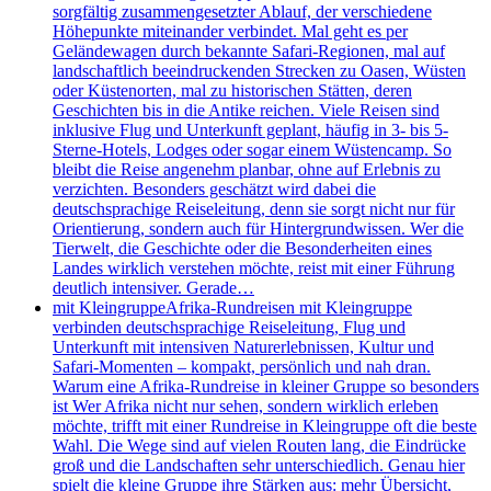
sorgfältig zusammengesetzter Ablauf, der verschiedene
Höhepunkte miteinander verbindet. Mal geht es per
Geländewagen durch bekannte Safari-Regionen, mal auf
landschaftlich beeindruckenden Strecken zu Oasen, Wüsten
oder Küstenorten, mal zu historischen Stätten, deren
Geschichten bis in die Antike reichen. Viele Reisen sind
inklusive Flug und Unterkunft geplant, häufig in 3- bis 5-
Sterne-Hotels, Lodges oder sogar einem Wüstencamp. So
bleibt die Reise angenehm planbar, ohne auf Erlebnis zu
verzichten. Besonders geschätzt wird dabei die
deutschsprachige Reiseleitung, denn sie sorgt nicht nur für
Orientierung, sondern auch für Hintergrundwissen. Wer die
Tierwelt, die Geschichte oder die Besonderheiten eines
Landes wirklich verstehen möchte, reist mit einer Führung
deutlich intensiver. Gerade…
mit Kleingruppe
Afrika-Rundreisen mit Kleingruppe
verbinden deutschsprachige Reiseleitung, Flug und
Unterkunft mit intensiven Naturerlebnissen, Kultur und
Safari-Momenten – kompakt, persönlich und nah dran.
Warum eine Afrika-Rundreise in kleiner Gruppe so besonders
ist Wer Afrika nicht nur sehen, sondern wirklich erleben
möchte, trifft mit einer Rundreise in Kleingruppe oft die beste
Wahl. Die Wege sind auf vielen Routen lang, die Eindrücke
groß und die Landschaften sehr unterschiedlich. Genau hier
spielt die kleine Gruppe ihre Stärken aus: mehr Übersicht,