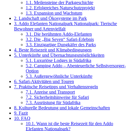
1.1.
Meilensteine der Parkgeschichte
1.2.
Erfolgreiches Naturschutzprojekt
1.3.
Expansion und Wachstum
2.
Landschaft und Ökosysteme im Park
3.
Addo Elefanten Nationalpark Nationalpark: Tierische
Bewohner und Artenvielfalt
3.1.
Die berühmten Addo-Elefanten
3.2.
Die „Big Seven“ Safari-Erlebnis
3.3.
Einzigartige Dungkäfer des Parks
4.
Beste Reisezeit und Klimabedingungen
5.
Unterkünfte und Übernachtungsmöglichkeiten
5.1.
Luxuriöse Lodges in Südafrika
5.2.
Camping Addo – Abenteuerliche Selbstversorger-
Option
5.3.
Außergewöhnliche Unterkünfte
6.
Safari-Aktivitäten und Touren
7.
Praktische Reisetipps und Verhaltensregeln
7.1.
Anreise und Transport
7.2.
Sicherheitshinweise für Safari
7.3.
Ausrüstung für Südafrika
8.
Kulturelle Bedeutung und lokale Gemeinschaften
9.
Fazit
10.
FAQ
10.1.
Wann ist die beste Reisezeit für den Addo
Elefanten Nationalpark?