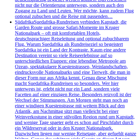
nicht nur die Orientierung unterwegs, sondern auch den
Zugang zu Land und Leuten. Wer möchte, kann zudem Flug
optional zubuchen und die Reise mit passenden…
Südafrika
Suedafrika-Rundreisen verbinden Kapstadt, die
Garden Route und grosse Safari-Momente im Kruger
Nationalpark – oft mit komfortablen Hotels,
deutschsprachiger Reiseleitung und optional zubuchbarem
Flug. Warum Suedafrika als Rundreiseziel so begeistert
Suedafrika ist ein Land der Kontraste. Kaum eine andere
Destination vereint so viele Reiseerlebnisse auf so
unterschiedlichen Etappen: eine lebendige Metropole am
Ozean, spektakulaere Kuestenstrassen, Weinlandschaften,
eindrucksvolle Nationalparks und eine Tierwelt, die man in
dieser Form nur aus Afrika kennt. Genau diese Mischung
macht Suedafrika-Rundreisen so besonders. Wer hier
unterwegs ist, erlebt nicht nur ein Land, sondern viele
Facetten auf einer einzigen Reise. Besonders reizvoll ist der
Wechsel der Stimmungen. Am Morgen steht man noch an
einer windigen Kuestenstrasse mit weitem Blick auf den
Atlantik, am Nachmittag sitzt man vielleicht bei einer
Weinverkostung in einer stilvollen Region rund um Kapstadt,
und wenige Tage spaeter geht es schon auf Pirschfahrt durch
ein Wildreservat oder in den Kruger Nationalpark.
Dazwischen liegen nur wenige Reisetage, aber gefuehlt ganze