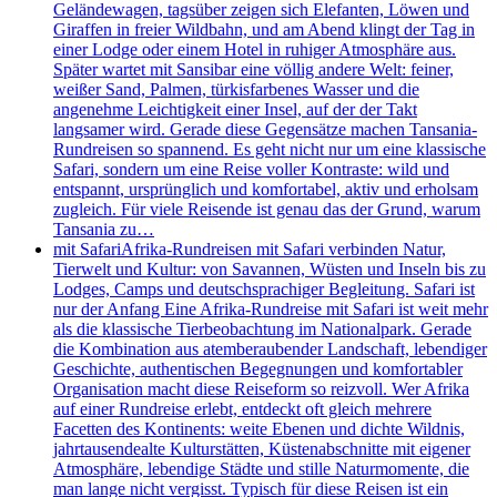
Geländewagen, tagsüber zeigen sich Elefanten, Löwen und
Giraffen in freier Wildbahn, und am Abend klingt der Tag in
einer Lodge oder einem Hotel in ruhiger Atmosphäre aus.
Später wartet mit Sansibar eine völlig andere Welt: feiner,
weißer Sand, Palmen, türkisfarbenes Wasser und die
angenehme Leichtigkeit einer Insel, auf der der Takt
langsamer wird. Gerade diese Gegensätze machen Tansania-
Rundreisen so spannend. Es geht nicht nur um eine klassische
Safari, sondern um eine Reise voller Kontraste: wild und
entspannt, ursprünglich und komfortabel, aktiv und erholsam
zugleich. Für viele Reisende ist genau das der Grund, warum
Tansania zu…
mit Safari
Afrika-Rundreisen mit Safari verbinden Natur,
Tierwelt und Kultur: von Savannen, Wüsten und Inseln bis zu
Lodges, Camps und deutschsprachiger Begleitung. Safari ist
nur der Anfang Eine Afrika-Rundreise mit Safari ist weit mehr
als die klassische Tierbeobachtung im Nationalpark. Gerade
die Kombination aus atemberaubender Landschaft, lebendiger
Geschichte, authentischen Begegnungen und komfortabler
Organisation macht diese Reiseform so reizvoll. Wer Afrika
auf einer Rundreise erlebt, entdeckt oft gleich mehrere
Facetten des Kontinents: weite Ebenen und dichte Wildnis,
jahrtausendealte Kulturstätten, Küstenabschnitte mit eigener
Atmosphäre, lebendige Städte und stille Naturmomente, die
man lange nicht vergisst. Typisch für diese Reisen ist ein