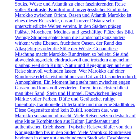
Souks, Wüste und Atlantik zu einer faszinierenden Reise
voller Kontraste, Komfort und unvergesslicher Eindrücke.
Marokko zwischen Orient, Oasen und Atlantik Marokko ist
eines dieser Reiseziele, das auf kurzer Distanz sehr
unterschiedliche Welten vereint. In den Städten prägen
Paläste, Moscheen, Medinas und geschäftige Plätze das Bild.
Wenige Stunden später kann die Landschaft ganz anders
wirken: weite Ebenen, fruchtbare Oasen, der Rand des
Atlasgebirges oder die Stille der Wüste. Genau diese
Mischung macht Marokko-Rundreisen so beliebt. Sie sind
abwechslungsreich, eindrucksvoll und trotzdem angenehm
planbar, weil sich Kultur, Natur und Begegnungen auf einer
Reise sinnvoll verbinden lassen. Wer Marokko auf einer
Rundreise erlebt, reist nicht nur von Ort zu Ort, sondern durch
Atmosphären. Ein Moment lang steht man zwischen engen
Gassen und kunstvoll verzierten Toren, im nächsten blickt
man über Sand, Stein und Himmel. Dazwischen liegen
Märkte voller Farben, Düfte und Geräusche, ruhige
Innenhöfe, traditionelle Unterkünfte und moderne Stadtbilder.
Diese Gegensätze sind kein Zufall, sondern das, was
Marokko so spannend macht. Viele Reisen setzen deshalb auf
eine kluge Kombination aus Kultur, Landesnatur und
authentischen Erlebnissen. Typische Reiseverläufe: von den
Königsstädten bis in den Süden Viele Marokko-Rundreisen
beginnen in einer gut angebundenen Stadt wie Casablanca