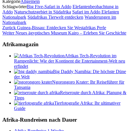
Kategorie
Allgemein
Schlagwörter
Big Five-Safari in Addo
Elefantenbeobachtung in
Addo
Naturschutzgebiet in Südafrika
Safari im Addo Elefanten
Nationalpark
Südafrikas Tierwelt entdecken
Wanderungen im
Nationalpark
Beitragsnavigation
Vorheriger
Zurück
Guinea-Bissau: Entdecken Sie Westafrikas Perle
Beitrag
Nächster
Weiter
Neues ägyptisches Museum Kairo – Erleben Sie Geschichte
Beitrag
Afrikamagazin
Afrikas Tech-Revolution im
Rampenlicht: Wie der Kontinent die Entertainment-Welt neu
erfindet
Big Daddy Namibia: Die höchste Düne
der Welt
Ngorongoro Krater: Ihr Reiseführer für
Tansania
Reiseroute durch Afrika: Planung &
Tipps
Tierfotografie Afrika: Ihr ultimativer
Guide
Afrika-Rundreisen nach Dauer
Afrika-Rundreise 1 Woche