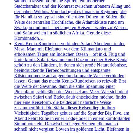
sammeln lassen: koloniale Spuren, ein moderner
Stadtcharakter und der Kontrast zwischen urbanem Alltag und
der nahen Wildnis. Von dort geht es hinaus in Regionen, die
für Namibia so typisch sind: die roten Dünen im Süden, die
Weite der zentralen Hochfläche, die Atlantikküste rund um
Swakopmund und – bei längeren Reisen – weiter zu Wasser-
und Safariwelten im südlichen Afrika. Gerade diese
Kombination…
Kenia
Kenia-Rundreisen verbinden Safari-Abenteuer in der
Masai Mara mit Elefanten vor dem Kilimanjaro und
erholsamen Tagen am Indischen Ozean – oft inkl. Flug und
Unterkunft. Safari, Savanne und Ozean in einer Reise Kenia
gehört zu den Ländern, in denen sich große Naturerlebnisse,
beeindruckende Tierbeobachtungen und entspannte
Küstenmomente auf angenehm kompakte Weise verbinden
lassen. Genau das macht Kenia-Rundreisen so reizvoll: Erst
die Weite der Savanne, dann die stille Spannung einer
Pirschfahrt, schließlich der Wechsel ans Meer. Wer sich nicht
zwischen Safari und Badeurlaub entscheiden möchte, findet
hier eine Reiseform, die beides auf natürliche Weise
zusammenführt. Die Stärke dieser Reisen liegt in ihrer
Vielseitigkeit. Tagsüber geht es auf die Spur der Big Five, am
Abend kehrt Ruhe in einer Lodge oder in einem komfortablen
Strandhotel ein. Dazwischen liegen Szenen, die man so
schnell nicht vergisst: Löwen im goldenen Licht, Elefanten in