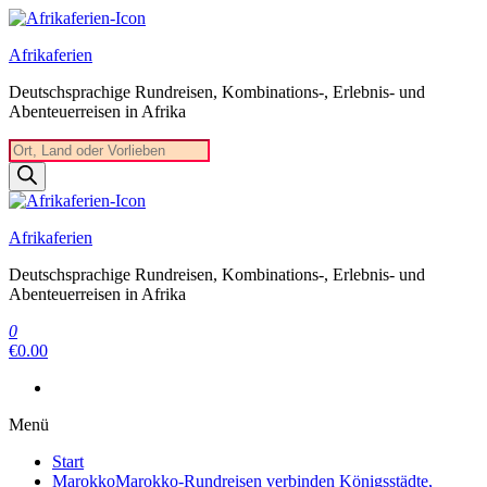
Zum
Inhalt
Afrikaferien
springen
Deutschsprachige Rundreisen, Kombinations-, Erlebnis- und
Abenteuerreisen in Afrika
Products
search
Afrikaferien
Deutschsprachige Rundreisen, Kombinations-, Erlebnis- und
Abenteuerreisen in Afrika
0
€0.00
Menü
Start
Marokko
Marokko-Rundreisen verbinden Königsstädte,