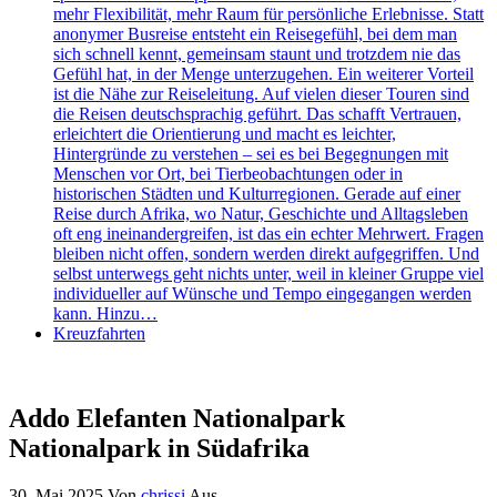
mehr Flexibilität, mehr Raum für persönliche Erlebnisse. Statt
anonymer Busreise entsteht ein Reisegefühl, bei dem man
sich schnell kennt, gemeinsam staunt und trotzdem nie das
Gefühl hat, in der Menge unterzugehen. Ein weiterer Vorteil
ist die Nähe zur Reiseleitung. Auf vielen dieser Touren sind
die Reisen deutschsprachig geführt. Das schafft Vertrauen,
erleichtert die Orientierung und macht es leichter,
Hintergründe zu verstehen – sei es bei Begegnungen mit
Menschen vor Ort, bei Tierbeobachtungen oder in
historischen Städten und Kulturregionen. Gerade auf einer
Reise durch Afrika, wo Natur, Geschichte und Alltagsleben
oft eng ineinandergreifen, ist das ein echter Mehrwert. Fragen
bleiben nicht offen, sondern werden direkt aufgegriffen. Und
selbst unterwegs geht nichts unter, weil in kleiner Gruppe viel
individueller auf Wünsche und Tempo eingegangen werden
kann. Hinzu…
Kreuzfahrten
Addo Elefanten Nationalpark
Nationalpark in Südafrika
30. Mai 2025
Von
chrissi
Aus