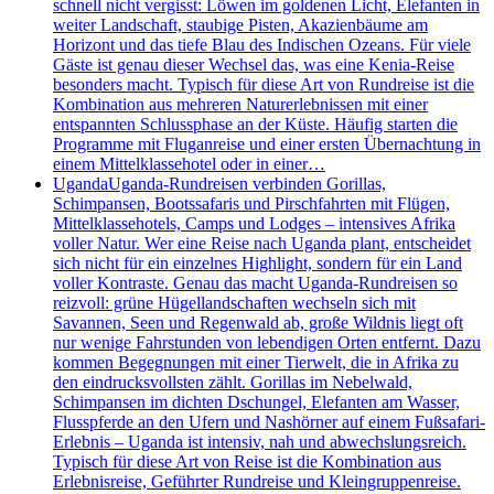
schnell nicht vergisst: Löwen im goldenen Licht, Elefanten in
weiter Landschaft, staubige Pisten, Akazienbäume am
Horizont und das tiefe Blau des Indischen Ozeans. Für viele
Gäste ist genau dieser Wechsel das, was eine Kenia-Reise
besonders macht. Typisch für diese Art von Rundreise ist die
Kombination aus mehreren Naturerlebnissen mit einer
entspannten Schlussphase an der Küste. Häufig starten die
Programme mit Fluganreise und einer ersten Übernachtung in
einem Mittelklassehotel oder in einer…
Uganda
Uganda-Rundreisen verbinden Gorillas,
Schimpansen, Bootssafaris und Pirschfahrten mit Flügen,
Mittelklassehotels, Camps und Lodges – intensives Afrika
voller Natur. Wer eine Reise nach Uganda plant, entscheidet
sich nicht für ein einzelnes Highlight, sondern für ein Land
voller Kontraste. Genau das macht Uganda-Rundreisen so
reizvoll: grüne Hügellandschaften wechseln sich mit
Savannen, Seen und Regenwald ab, große Wildnis liegt oft
nur wenige Fahrstunden von lebendigen Orten entfernt. Dazu
kommen Begegnungen mit einer Tierwelt, die in Afrika zu
den eindrucksvollsten zählt. Gorillas im Nebelwald,
Schimpansen im dichten Dschungel, Elefanten am Wasser,
Flusspferde an den Ufern und Nashörner auf einem Fußsafari-
Erlebnis – Uganda ist intensiv, nah und abwechslungsreich.
Typisch für diese Art von Reise ist die Kombination aus
Erlebnisreise, Geführter Rundreise und Kleingruppenreise.