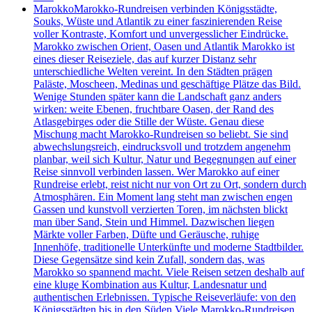
Marokko
Marokko-Rundreisen verbinden Königsstädte,
Souks, Wüste und Atlantik zu einer faszinierenden Reise
voller Kontraste, Komfort und unvergesslicher Eindrücke.
Marokko zwischen Orient, Oasen und Atlantik Marokko ist
eines dieser Reiseziele, das auf kurzer Distanz sehr
unterschiedliche Welten vereint. In den Städten prägen
Paläste, Moscheen, Medinas und geschäftige Plätze das Bild.
Wenige Stunden später kann die Landschaft ganz anders
wirken: weite Ebenen, fruchtbare Oasen, der Rand des
Atlasgebirges oder die Stille der Wüste. Genau diese
Mischung macht Marokko-Rundreisen so beliebt. Sie sind
abwechslungsreich, eindrucksvoll und trotzdem angenehm
planbar, weil sich Kultur, Natur und Begegnungen auf einer
Reise sinnvoll verbinden lassen. Wer Marokko auf einer
Rundreise erlebt, reist nicht nur von Ort zu Ort, sondern durch
Atmosphären. Ein Moment lang steht man zwischen engen
Gassen und kunstvoll verzierten Toren, im nächsten blickt
man über Sand, Stein und Himmel. Dazwischen liegen
Märkte voller Farben, Düfte und Geräusche, ruhige
Innenhöfe, traditionelle Unterkünfte und moderne Stadtbilder.
Diese Gegensätze sind kein Zufall, sondern das, was
Marokko so spannend macht. Viele Reisen setzen deshalb auf
eine kluge Kombination aus Kultur, Landesnatur und
authentischen Erlebnissen. Typische Reiseverläufe: von den
Königsstädten bis in den Süden Viele Marokko-Rundreisen