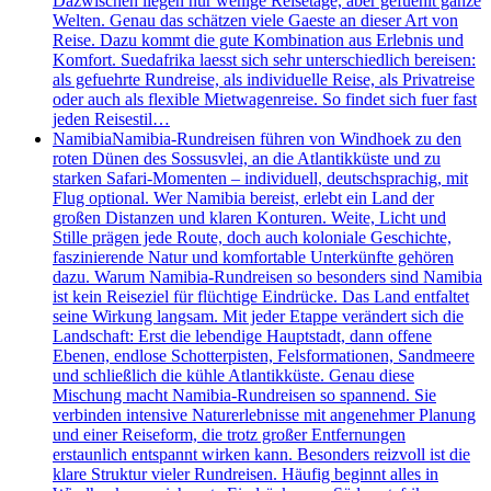
Dazwischen liegen nur wenige Reisetage, aber gefuehlt ganze
Welten. Genau das schätzen viele Gaeste an dieser Art von
Reise. Dazu kommt die gute Kombination aus Erlebnis und
Komfort. Suedafrika laesst sich sehr unterschiedlich bereisen:
als gefuehrte Rundreise, als individuelle Reise, als Privatreise
oder auch als flexible Mietwagenreise. So findet sich fuer fast
jeden Reisestil…
Namibia
Namibia-Rundreisen führen von Windhoek zu den
roten Dünen des Sossusvlei, an die Atlantikküste und zu
starken Safari-Momenten – individuell, deutschsprachig, mit
Flug optional. Wer Namibia bereist, erlebt ein Land der
großen Distanzen und klaren Konturen. Weite, Licht und
Stille prägen jede Route, doch auch koloniale Geschichte,
faszinierende Natur und komfortable Unterkünfte gehören
dazu. Warum Namibia-Rundreisen so besonders sind Namibia
ist kein Reiseziel für flüchtige Eindrücke. Das Land entfaltet
seine Wirkung langsam. Mit jeder Etappe verändert sich die
Landschaft: Erst die lebendige Hauptstadt, dann offene
Ebenen, endlose Schotterpisten, Felsformationen, Sandmeere
und schließlich die kühle Atlantikküste. Genau diese
Mischung macht Namibia-Rundreisen so spannend. Sie
verbinden intensive Naturerlebnisse mit angenehmer Planung
und einer Reiseform, die trotz großer Entfernungen
erstaunlich entspannt wirken kann. Besonders reizvoll ist die
klare Struktur vieler Rundreisen. Häufig beginnt alles in