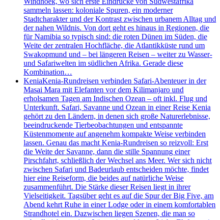
Windhoek, wo sich erste Eindrücke von Südwestafrika
sammeln lassen: koloniale Spuren, ein moderner
Stadtcharakter und der Kontrast zwischen urbanem Alltag und
der nahen Wildnis. Von dort geht es hinaus in Regionen, die
für Namibia so typisch sind: die roten Dünen im Süden, die
Weite der zentralen Hochfläche, die Atlantikküste rund um
Swakopmund und – bei längeren Reisen – weiter zu Wasser-
und Safariwelten im südlichen Afrika. Gerade diese
Kombination…
Kenia
Kenia-Rundreisen verbinden Safari-Abenteuer in der
Masai Mara mit Elefanten vor dem Kilimanjaro und
erholsamen Tagen am Indischen Ozean – oft inkl. Flug und
Unterkunft. Safari, Savanne und Ozean in einer Reise Kenia
gehört zu den Ländern, in denen sich große Naturerlebnisse,
beeindruckende Tierbeobachtungen und entspannte
Küstenmomente auf angenehm kompakte Weise verbinden
lassen. Genau das macht Kenia-Rundreisen so reizvoll: Erst
die Weite der Savanne, dann die stille Spannung einer
Pirschfahrt, schließlich der Wechsel ans Meer. Wer sich nicht
zwischen Safari und Badeurlaub entscheiden möchte, findet
hier eine Reiseform, die beides auf natürliche Weise
zusammenführt. Die Stärke dieser Reisen liegt in ihrer
Vielseitigkeit. Tagsüber geht es auf die Spur der Big Five, am
Abend kehrt Ruhe in einer Lodge oder in einem komfortablen
Strandhotel ein. Dazwischen liegen Szenen, die man so