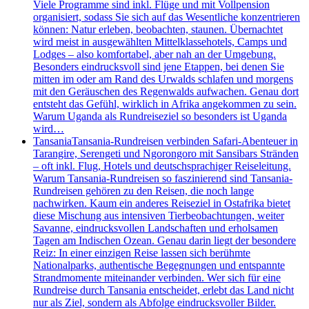
Viele Programme sind inkl. Flüge und mit Vollpension
organisiert, sodass Sie sich auf das Wesentliche konzentrieren
können: Natur erleben, beobachten, staunen. Übernachtet
wird meist in ausgewählten Mittelklassehotels, Camps und
Lodges – also komfortabel, aber nah an der Umgebung.
Besonders eindrucksvoll sind jene Etappen, bei denen Sie
mitten im oder am Rand des Urwalds schlafen und morgens
mit den Geräuschen des Regenwalds aufwachen. Genau dort
entsteht das Gefühl, wirklich in Afrika angekommen zu sein.
Warum Uganda als Rundreiseziel so besonders ist Uganda
wird…
Tansania
Tansania-Rundreisen verbinden Safari-Abenteuer in
Tarangire, Serengeti und Ngorongoro mit Sansibars Stränden
– oft inkl. Flug, Hotels und deutschsprachiger Reiseleitung.
Warum Tansania-Rundreisen so faszinierend sind Tansania-
Rundreisen gehören zu den Reisen, die noch lange
nachwirken. Kaum ein anderes Reiseziel in Ostafrika bietet
diese Mischung aus intensiven Tierbeobachtungen, weiter
Savanne, eindrucksvollen Landschaften und erholsamen
Tagen am Indischen Ozean. Genau darin liegt der besondere
Reiz: In einer einzigen Reise lassen sich berühmte
Nationalparks, authentische Begegnungen und entspannte
Strandmomente miteinander verbinden. Wer sich für eine
Rundreise durch Tansania entscheidet, erlebt das Land nicht
nur als Ziel, sondern als Abfolge eindrucksvoller Bilder.