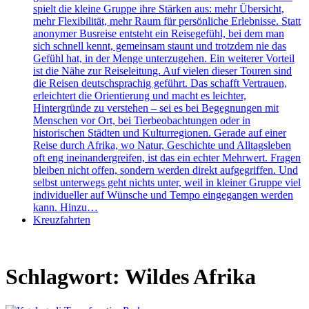
spielt die kleine Gruppe ihre Stärken aus: mehr Übersicht,
mehr Flexibilität, mehr Raum für persönliche Erlebnisse. Statt
anonymer Busreise entsteht ein Reisegefühl, bei dem man
sich schnell kennt, gemeinsam staunt und trotzdem nie das
Gefühl hat, in der Menge unterzugehen. Ein weiterer Vorteil
ist die Nähe zur Reiseleitung. Auf vielen dieser Touren sind
die Reisen deutschsprachig geführt. Das schafft Vertrauen,
erleichtert die Orientierung und macht es leichter,
Hintergründe zu verstehen – sei es bei Begegnungen mit
Menschen vor Ort, bei Tierbeobachtungen oder in
historischen Städten und Kulturregionen. Gerade auf einer
Reise durch Afrika, wo Natur, Geschichte und Alltagsleben
oft eng ineinandergreifen, ist das ein echter Mehrwert. Fragen
bleiben nicht offen, sondern werden direkt aufgegriffen. Und
selbst unterwegs geht nichts unter, weil in kleiner Gruppe viel
individueller auf Wünsche und Tempo eingegangen werden
kann. Hinzu…
Kreuzfahrten
Schlagwort:
Wildes Afrika