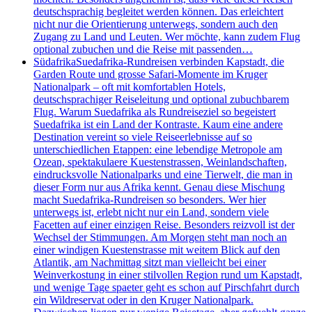
deutschsprachig begleitet werden können. Das erleichtert
nicht nur die Orientierung unterwegs, sondern auch den
Zugang zu Land und Leuten. Wer möchte, kann zudem Flug
optional zubuchen und die Reise mit passenden…
Südafrika
Suedafrika-Rundreisen verbinden Kapstadt, die
Garden Route und grosse Safari-Momente im Kruger
Nationalpark – oft mit komfortablen Hotels,
deutschsprachiger Reiseleitung und optional zubuchbarem
Flug. Warum Suedafrika als Rundreiseziel so begeistert
Suedafrika ist ein Land der Kontraste. Kaum eine andere
Destination vereint so viele Reiseerlebnisse auf so
unterschiedlichen Etappen: eine lebendige Metropole am
Ozean, spektakulaere Kuestenstrassen, Weinlandschaften,
eindrucksvolle Nationalparks und eine Tierwelt, die man in
dieser Form nur aus Afrika kennt. Genau diese Mischung
macht Suedafrika-Rundreisen so besonders. Wer hier
unterwegs ist, erlebt nicht nur ein Land, sondern viele
Facetten auf einer einzigen Reise. Besonders reizvoll ist der
Wechsel der Stimmungen. Am Morgen steht man noch an
einer windigen Kuestenstrasse mit weitem Blick auf den
Atlantik, am Nachmittag sitzt man vielleicht bei einer
Weinverkostung in einer stilvollen Region rund um Kapstadt,
und wenige Tage spaeter geht es schon auf Pirschfahrt durch
ein Wildreservat oder in den Kruger Nationalpark.