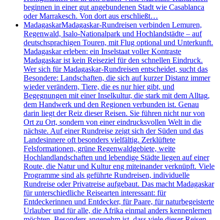
beginnen in einer gut angebundenen Stadt wie Casablanca
oder Marrakesch. Von dort aus erschließt…
Madagaskar
Madagaskar-Rundreisen verbinden Lemuren,
Regenwald, Isalo-Nationalpark und Hochlandstädte – auf
deutschsprachigen Touren, mit Flug optional und Unterkunft.
Madagaskar erleben: ein Inselstaat voller Kontraste
Madagaskar ist kein Reiseziel für den schnellen Eindruck.
Wer sich für Madagaskar-Rundreisen entscheidet, sucht das
Besondere: Landschaften, die sich auf kurzer Distanz immer
wieder verändern, Tiere, die es nur hier gibt, und
Begegnungen mit einer Inselkultur, die stark mit dem Alltag,
dem Handwerk und den Regionen verbunden ist. Genau
darin liegt der Reiz dieser Reisen. Sie führen nicht nur von
Ort zu Ort, sondern von einer eindrucksvollen Welt in die
nächste. Auf einer Rundreise zeigt sich der Süden und das
Landesinnere oft besonders vielfältig. Zerklüftete
Felsformationen, grüne Regenwaldgebiete, weite
Hochlandlandschaften und lebendige Städte liegen auf einer
Route, die Natur und Kultur eng miteinander verknüpft. Viele
Programme sind als geführte Rundreisen, individuelle
Rundreise oder Privatreise aufgebaut. Das macht Madagaskar
für unterschiedliche Reisearten interessant: für
Entdeckerinnen und Entdecker, für Paare, für naturbegeisterte
Urlauber und für alle, die Afrika einmal anders kennenlernen
möchten. Besonders angenehm ist, dass viele dieser Reisen