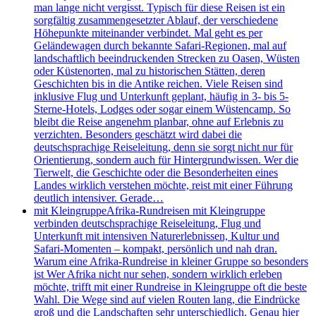
man lange nicht vergisst. Typisch für diese Reisen ist ein
sorgfältig zusammengesetzter Ablauf, der verschiedene
Höhepunkte miteinander verbindet. Mal geht es per
Geländewagen durch bekannte Safari-Regionen, mal auf
landschaftlich beeindruckenden Strecken zu Oasen, Wüsten
oder Küstenorten, mal zu historischen Stätten, deren
Geschichten bis in die Antike reichen. Viele Reisen sind
inklusive Flug und Unterkunft geplant, häufig in 3- bis 5-
Sterne-Hotels, Lodges oder sogar einem Wüstencamp. So
bleibt die Reise angenehm planbar, ohne auf Erlebnis zu
verzichten. Besonders geschätzt wird dabei die
deutschsprachige Reiseleitung, denn sie sorgt nicht nur für
Orientierung, sondern auch für Hintergrundwissen. Wer die
Tierwelt, die Geschichte oder die Besonderheiten eines
Landes wirklich verstehen möchte, reist mit einer Führung
deutlich intensiver. Gerade…
mit Kleingruppe
Afrika-Rundreisen mit Kleingruppe
verbinden deutschsprachige Reiseleitung, Flug und
Unterkunft mit intensiven Naturerlebnissen, Kultur und
Safari-Momenten – kompakt, persönlich und nah dran.
Warum eine Afrika-Rundreise in kleiner Gruppe so besonders
ist Wer Afrika nicht nur sehen, sondern wirklich erleben
möchte, trifft mit einer Rundreise in Kleingruppe oft die beste
Wahl. Die Wege sind auf vielen Routen lang, die Eindrücke
groß und die Landschaften sehr unterschiedlich. Genau hier