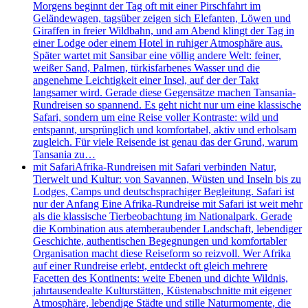
Morgens beginnt der Tag oft mit einer Pirschfahrt im
Geländewagen, tagsüber zeigen sich Elefanten, Löwen und
Giraffen in freier Wildbahn, und am Abend klingt der Tag in
einer Lodge oder einem Hotel in ruhiger Atmosphäre aus.
Später wartet mit Sansibar eine völlig andere Welt: feiner,
weißer Sand, Palmen, türkisfarbenes Wasser und die
angenehme Leichtigkeit einer Insel, auf der der Takt
langsamer wird. Gerade diese Gegensätze machen Tansania-
Rundreisen so spannend. Es geht nicht nur um eine klassische
Safari, sondern um eine Reise voller Kontraste: wild und
entspannt, ursprünglich und komfortabel, aktiv und erholsam
zugleich. Für viele Reisende ist genau das der Grund, warum
Tansania zu…
mit Safari
Afrika-Rundreisen mit Safari verbinden Natur,
Tierwelt und Kultur: von Savannen, Wüsten und Inseln bis zu
Lodges, Camps und deutschsprachiger Begleitung. Safari ist
nur der Anfang Eine Afrika-Rundreise mit Safari ist weit mehr
als die klassische Tierbeobachtung im Nationalpark. Gerade
die Kombination aus atemberaubender Landschaft, lebendiger
Geschichte, authentischen Begegnungen und komfortabler
Organisation macht diese Reiseform so reizvoll. Wer Afrika
auf einer Rundreise erlebt, entdeckt oft gleich mehrere
Facetten des Kontinents: weite Ebenen und dichte Wildnis,
jahrtausendealte Kulturstätten, Küstenabschnitte mit eigener
Atmosphäre, lebendige Städte und stille Naturmomente, die