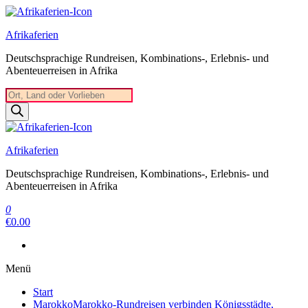
Zum
Inhalt
Afrikaferien
springen
Deutschsprachige Rundreisen, Kombinations-, Erlebnis- und
Abenteuerreisen in Afrika
Products
search
Afrikaferien
Deutschsprachige Rundreisen, Kombinations-, Erlebnis- und
Abenteuerreisen in Afrika
0
€0.00
Menü
Start
Marokko
Marokko-Rundreisen verbinden Königsstädte,