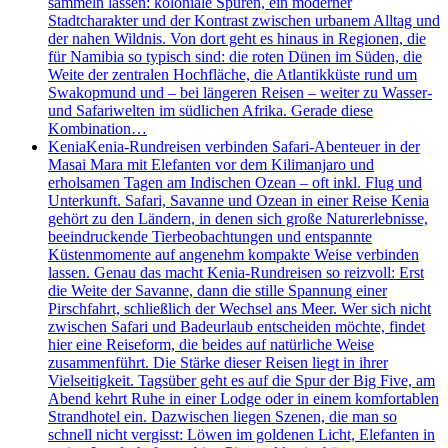
sammeln lassen: koloniale Spuren, ein moderner
Stadtcharakter und der Kontrast zwischen urbanem Alltag und
der nahen Wildnis. Von dort geht es hinaus in Regionen, die
für Namibia so typisch sind: die roten Dünen im Süden, die
Weite der zentralen Hochfläche, die Atlantikküste rund um
Swakopmund und – bei längeren Reisen – weiter zu Wasser-
und Safariwelten im südlichen Afrika. Gerade diese
Kombination…
Kenia
Kenia-Rundreisen verbinden Safari-Abenteuer in der
Masai Mara mit Elefanten vor dem Kilimanjaro und
erholsamen Tagen am Indischen Ozean – oft inkl. Flug und
Unterkunft. Safari, Savanne und Ozean in einer Reise Kenia
gehört zu den Ländern, in denen sich große Naturerlebnisse,
beeindruckende Tierbeobachtungen und entspannte
Küstenmomente auf angenehm kompakte Weise verbinden
lassen. Genau das macht Kenia-Rundreisen so reizvoll: Erst
die Weite der Savanne, dann die stille Spannung einer
Pirschfahrt, schließlich der Wechsel ans Meer. Wer sich nicht
zwischen Safari und Badeurlaub entscheiden möchte, findet
hier eine Reiseform, die beides auf natürliche Weise
zusammenführt. Die Stärke dieser Reisen liegt in ihrer
Vielseitigkeit. Tagsüber geht es auf die Spur der Big Five, am
Abend kehrt Ruhe in einer Lodge oder in einem komfortablen
Strandhotel ein. Dazwischen liegen Szenen, die man so
schnell nicht vergisst: Löwen im goldenen Licht, Elefanten in