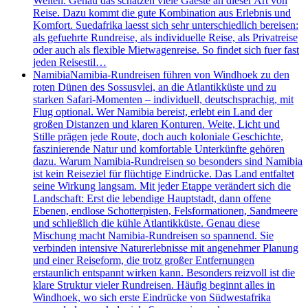
Welten. Genau das schätzen viele Gaeste an dieser Art von
Reise. Dazu kommt die gute Kombination aus Erlebnis und
Komfort. Suedafrika laesst sich sehr unterschiedlich bereisen:
als gefuehrte Rundreise, als individuelle Reise, als Privatreise
oder auch als flexible Mietwagenreise. So findet sich fuer fast
jeden Reisestil…
Namibia
Namibia-Rundreisen führen von Windhoek zu den
roten Dünen des Sossusvlei, an die Atlantikküste und zu
starken Safari-Momenten – individuell, deutschsprachig, mit
Flug optional. Wer Namibia bereist, erlebt ein Land der
großen Distanzen und klaren Konturen. Weite, Licht und
Stille prägen jede Route, doch auch koloniale Geschichte,
faszinierende Natur und komfortable Unterkünfte gehören
dazu. Warum Namibia-Rundreisen so besonders sind Namibia
ist kein Reiseziel für flüchtige Eindrücke. Das Land entfaltet
seine Wirkung langsam. Mit jeder Etappe verändert sich die
Landschaft: Erst die lebendige Hauptstadt, dann offene
Ebenen, endlose Schotterpisten, Felsformationen, Sandmeere
und schließlich die kühle Atlantikküste. Genau diese
Mischung macht Namibia-Rundreisen so spannend. Sie
verbinden intensive Naturerlebnisse mit angenehmer Planung
und einer Reiseform, die trotz großer Entfernungen
erstaunlich entspannt wirken kann. Besonders reizvoll ist die
klare Struktur vieler Rundreisen. Häufig beginnt alles in
Windhoek, wo sich erste Eindrücke von Südwestafrika