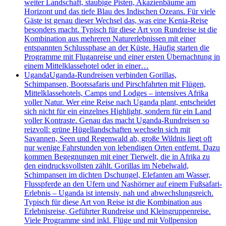
weiter Landschaft, staubige Pisten, Akazienbäume am
Horizont und das tiefe Blau des Indischen Ozeans. Für viele
Gäste ist genau dieser Wechsel das, was eine Kenia-Reise
besonders macht. Typisch für diese Art von Rundreise ist die
Kombination aus mehreren Naturerlebnissen mit einer
entspannten Schlussphase an der Küste. Häufig starten die
Programme mit Fluganreise und einer ersten Übernachtung in
einem Mittelklassehotel oder in einer…
Uganda
Uganda-Rundreisen verbinden Gorillas,
Schimpansen, Bootssafaris und Pirschfahrten mit Flügen,
Mittelklassehotels, Camps und Lodges – intensives Afrika
voller Natur. Wer eine Reise nach Uganda plant, entscheidet
sich nicht für ein einzelnes Highlight, sondern für ein Land
voller Kontraste. Genau das macht Uganda-Rundreisen so
reizvoll: grüne Hügellandschaften wechseln sich mit
Savannen, Seen und Regenwald ab, große Wildnis liegt oft
nur wenige Fahrstunden von lebendigen Orten entfernt. Dazu
kommen Begegnungen mit einer Tierwelt, die in Afrika zu
den eindrucksvollsten zählt. Gorillas im Nebelwald,
Schimpansen im dichten Dschungel, Elefanten am Wasser,
Flusspferde an den Ufern und Nashörner auf einem Fußsafari-
Erlebnis – Uganda ist intensiv, nah und abwechslungsreich.
Typisch für diese Art von Reise ist die Kombination aus
Erlebnisreise, Geführter Rundreise und Kleingruppenreise.
Viele Programme sind inkl. Flüge und mit Vollpension