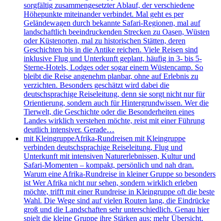
sorgfältig zusammengesetzter Ablauf, der verschiedene
Höhepunkte miteinander verbindet. Mal geht es per
Geländewagen durch bekannte Safari-Regionen, mal auf
landschaftlich beeindruckenden Strecken zu Oasen, Wüsten
oder Küstenorten, mal zu historischen Stätten, deren
Geschichten bis in die Antike reichen. Viele Reisen sind
inklusive Flug und Unterkunft geplant, häufig in 3- bis 5-
Sterne-Hotels, Lodges oder sogar einem Wüstencamp. So
bleibt die Reise angenehm planbar, ohne auf Erlebnis zu
verzichten. Besonders geschätzt wird dabei die
deutschsprachige Reiseleitung, denn sie sorgt nicht nur für
Orientierung, sondern auch für Hintergrundwissen. Wer die
Tierwelt, die Geschichte oder die Besonderheiten eines
Landes wirklich verstehen möchte, reist mit einer Führung
deutlich intensiver. Gerade…
mit Kleingruppe
Afrika-Rundreisen mit Kleingruppe
verbinden deutschsprachige Reiseleitung, Flug und
Unterkunft mit intensiven Naturerlebnissen, Kultur und
Safari-Momenten – kompakt, persönlich und nah dran.
Warum eine Afrika-Rundreise in kleiner Gruppe so besonders
ist Wer Afrika nicht nur sehen, sondern wirklich erleben
möchte, trifft mit einer Rundreise in Kleingruppe oft die beste
Wahl. Die Wege sind auf vielen Routen lang, die Eindrücke
groß und die Landschaften sehr unterschiedlich. Genau hier
spielt die kleine Gruppe ihre Stärken aus: mehr Übersicht,