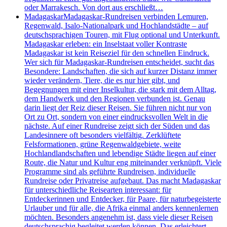
oder Marrakesch. Von dort aus erschließt…
Madagaskar
Madagaskar-Rundreisen verbinden Lemuren,
Regenwald, Isalo-Nationalpark und Hochlandstädte – auf
deutschsprachigen Touren, mit Flug optional und Unterkunft.
Madagaskar erleben: ein Inselstaat voller Kontraste
Madagaskar ist kein Reiseziel für den schnellen Eindruck.
Wer sich für Madagaskar-Rundreisen entscheidet, sucht das
Besondere: Landschaften, die sich auf kurzer Distanz immer
wieder verändern, Tiere, die es nur hier gibt, und
Begegnungen mit einer Inselkultur, die stark mit dem Alltag,
dem Handwerk und den Regionen verbunden ist. Genau
darin liegt der Reiz dieser Reisen. Sie führen nicht nur von
Ort zu Ort, sondern von einer eindrucksvollen Welt in die
nächste. Auf einer Rundreise zeigt sich der Süden und das
Landesinnere oft besonders vielfältig. Zerklüftete
Felsformationen, grüne Regenwaldgebiete, weite
Hochlandlandschaften und lebendige Städte liegen auf einer
Route, die Natur und Kultur eng miteinander verknüpft. Viele
Programme sind als geführte Rundreisen, individuelle
Rundreise oder Privatreise aufgebaut. Das macht Madagaskar
für unterschiedliche Reisearten interessant: für
Entdeckerinnen und Entdecker, für Paare, für naturbegeisterte
Urlauber und für alle, die Afrika einmal anders kennenlernen
möchten. Besonders angenehm ist, dass viele dieser Reisen
deutschsprachig begleitet werden können. Das erleichtert