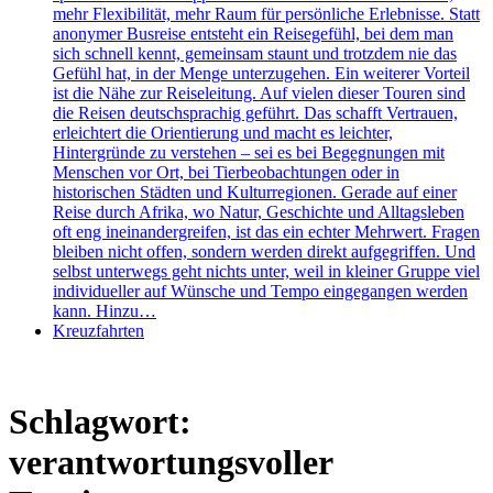
mehr Flexibilität, mehr Raum für persönliche Erlebnisse. Statt
anonymer Busreise entsteht ein Reisegefühl, bei dem man
sich schnell kennt, gemeinsam staunt und trotzdem nie das
Gefühl hat, in der Menge unterzugehen. Ein weiterer Vorteil
ist die Nähe zur Reiseleitung. Auf vielen dieser Touren sind
die Reisen deutschsprachig geführt. Das schafft Vertrauen,
erleichtert die Orientierung und macht es leichter,
Hintergründe zu verstehen – sei es bei Begegnungen mit
Menschen vor Ort, bei Tierbeobachtungen oder in
historischen Städten und Kulturregionen. Gerade auf einer
Reise durch Afrika, wo Natur, Geschichte und Alltagsleben
oft eng ineinandergreifen, ist das ein echter Mehrwert. Fragen
bleiben nicht offen, sondern werden direkt aufgegriffen. Und
selbst unterwegs geht nichts unter, weil in kleiner Gruppe viel
individueller auf Wünsche und Tempo eingegangen werden
kann. Hinzu…
Kreuzfahrten
Schlagwort:
verantwortungsvoller