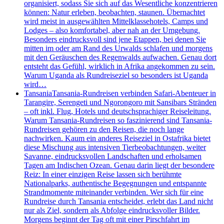
organisiert, sodass Sie sich auf das Wesentliche konzentrieren
können: Natur erleben, beobachten, staunen. Übernachtet
wird meist in ausgewählten Mittelklassehotels, Camps und
Lodges – also komfortabel, aber nah an der Umgebung.
Besonders eindrucksvoll sind jene Etappen, bei denen Sie
mitten im oder am Rand des Urwalds schlafen und morgens
mit den Geräuschen des Regenwalds aufwachen. Genau dort
entsteht das Gefühl, wirklich in Afrika angekommen zu sein.
Warum Uganda als Rundreiseziel so besonders ist Uganda
wird…
Tansania
Tansania-Rundreisen verbinden Safari-Abenteuer in
Tarangire, Serengeti und Ngorongoro mit Sansibars Stränden
– oft inkl. Flug, Hotels und deutschsprachiger Reiseleitung.
Warum Tansania-Rundreisen so faszinierend sind Tansania-
Rundreisen gehören zu den Reisen, die noch lange
nachwirken. Kaum ein anderes Reiseziel in Ostafrika bietet
diese Mischung aus intensiven Tierbeobachtungen, weiter
Savanne, eindrucksvollen Landschaften und erholsamen
Tagen am Indischen Ozean. Genau darin liegt der besondere
Reiz: In einer einzigen Reise lassen sich berühmte
Nationalparks, authentische Begegnungen und entspannte
Strandmomente miteinander verbinden. Wer sich für eine
Rundreise durch Tansania entscheidet, erlebt das Land nicht
nur als Ziel, sondern als Abfolge eindrucksvoller Bilder.
Morgens beginnt der Tag oft mit einer Pirschfahrt im