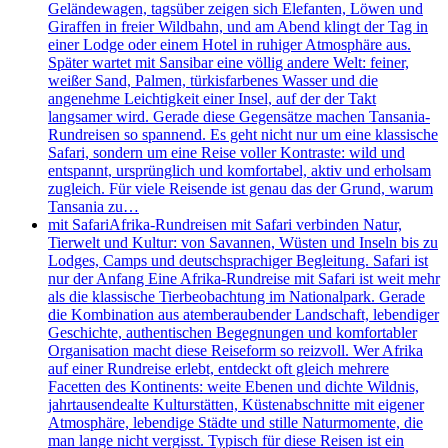
Geländewagen, tagsüber zeigen sich Elefanten, Löwen und
Giraffen in freier Wildbahn, und am Abend klingt der Tag in
einer Lodge oder einem Hotel in ruhiger Atmosphäre aus.
Später wartet mit Sansibar eine völlig andere Welt: feiner,
weißer Sand, Palmen, türkisfarbenes Wasser und die
angenehme Leichtigkeit einer Insel, auf der der Takt
langsamer wird. Gerade diese Gegensätze machen Tansania-
Rundreisen so spannend. Es geht nicht nur um eine klassische
Safari, sondern um eine Reise voller Kontraste: wild und
entspannt, ursprünglich und komfortabel, aktiv und erholsam
zugleich. Für viele Reisende ist genau das der Grund, warum
Tansania zu…
mit Safari
Afrika-Rundreisen mit Safari verbinden Natur,
Tierwelt und Kultur: von Savannen, Wüsten und Inseln bis zu
Lodges, Camps und deutschsprachiger Begleitung. Safari ist
nur der Anfang Eine Afrika-Rundreise mit Safari ist weit mehr
als die klassische Tierbeobachtung im Nationalpark. Gerade
die Kombination aus atemberaubender Landschaft, lebendiger
Geschichte, authentischen Begegnungen und komfortabler
Organisation macht diese Reiseform so reizvoll. Wer Afrika
auf einer Rundreise erlebt, entdeckt oft gleich mehrere
Facetten des Kontinents: weite Ebenen und dichte Wildnis,
jahrtausendealte Kulturstätten, Küstenabschnitte mit eigener
Atmosphäre, lebendige Städte und stille Naturmomente, die
man lange nicht vergisst. Typisch für diese Reisen ist ein