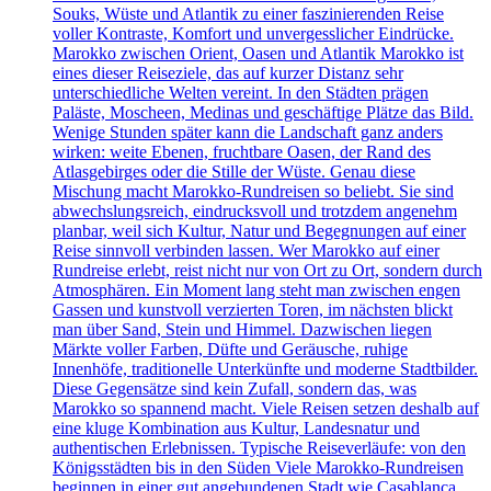
Souks, Wüste und Atlantik zu einer faszinierenden Reise
voller Kontraste, Komfort und unvergesslicher Eindrücke.
Marokko zwischen Orient, Oasen und Atlantik Marokko ist
eines dieser Reiseziele, das auf kurzer Distanz sehr
unterschiedliche Welten vereint. In den Städten prägen
Paläste, Moscheen, Medinas und geschäftige Plätze das Bild.
Wenige Stunden später kann die Landschaft ganz anders
wirken: weite Ebenen, fruchtbare Oasen, der Rand des
Atlasgebirges oder die Stille der Wüste. Genau diese
Mischung macht Marokko-Rundreisen so beliebt. Sie sind
abwechslungsreich, eindrucksvoll und trotzdem angenehm
planbar, weil sich Kultur, Natur und Begegnungen auf einer
Reise sinnvoll verbinden lassen. Wer Marokko auf einer
Rundreise erlebt, reist nicht nur von Ort zu Ort, sondern durch
Atmosphären. Ein Moment lang steht man zwischen engen
Gassen und kunstvoll verzierten Toren, im nächsten blickt
man über Sand, Stein und Himmel. Dazwischen liegen
Märkte voller Farben, Düfte und Geräusche, ruhige
Innenhöfe, traditionelle Unterkünfte und moderne Stadtbilder.
Diese Gegensätze sind kein Zufall, sondern das, was
Marokko so spannend macht. Viele Reisen setzen deshalb auf
eine kluge Kombination aus Kultur, Landesnatur und
authentischen Erlebnissen. Typische Reiseverläufe: von den
Königsstädten bis in den Süden Viele Marokko-Rundreisen
beginnen in einer gut angebundenen Stadt wie Casablanca