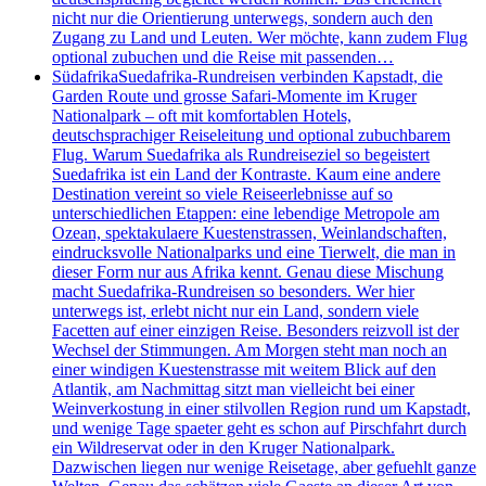
nicht nur die Orientierung unterwegs, sondern auch den
Zugang zu Land und Leuten. Wer möchte, kann zudem Flug
optional zubuchen und die Reise mit passenden…
Südafrika
Suedafrika-Rundreisen verbinden Kapstadt, die
Garden Route und grosse Safari-Momente im Kruger
Nationalpark – oft mit komfortablen Hotels,
deutschsprachiger Reiseleitung und optional zubuchbarem
Flug. Warum Suedafrika als Rundreiseziel so begeistert
Suedafrika ist ein Land der Kontraste. Kaum eine andere
Destination vereint so viele Reiseerlebnisse auf so
unterschiedlichen Etappen: eine lebendige Metropole am
Ozean, spektakulaere Kuestenstrassen, Weinlandschaften,
eindrucksvolle Nationalparks und eine Tierwelt, die man in
dieser Form nur aus Afrika kennt. Genau diese Mischung
macht Suedafrika-Rundreisen so besonders. Wer hier
unterwegs ist, erlebt nicht nur ein Land, sondern viele
Facetten auf einer einzigen Reise. Besonders reizvoll ist der
Wechsel der Stimmungen. Am Morgen steht man noch an
einer windigen Kuestenstrasse mit weitem Blick auf den
Atlantik, am Nachmittag sitzt man vielleicht bei einer
Weinverkostung in einer stilvollen Region rund um Kapstadt,
und wenige Tage spaeter geht es schon auf Pirschfahrt durch
ein Wildreservat oder in den Kruger Nationalpark.
Dazwischen liegen nur wenige Reisetage, aber gefuehlt ganze