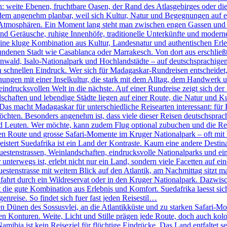
n: weite Ebenen, fruchtbare Oasen, der Rand des Atlasgebirges oder d
tzdem angenehm planbar, weil sich Kultur, Natur und Begegnungen auf e
ch Atmosphären. Ein Moment lang steht man zwischen engen Gassen und k
 Geräusche, ruhige Innenhöfe, traditionelle Unterkünfte und moderne 
ine kluge Kombination aus Kultur, Landesnatur und authentischen Erleb
ndenen Stadt wie Casablanca oder Marrakesch. Von dort aus erschlie
ld, Isalo-Nationalpark und Hochlandstädte – auf deutschsprachigen 
den schnellen Eindruck. Wer sich für Madagaskar-Rundreisen entscheidet
nungen mit einer Inselkultur, die stark mit dem Alltag, dem Handwerk 
eindrucksvollen Welt in die nächste. Auf einer Rundreise zeigt sich der
haften und lebendige Städte liegen auf einer Route, die Natur und Ku
 Das macht Madagaskar für unterschiedliche Reisearten interessant: für 
öchten. Besonders angenehm ist, dass viele dieser Reisen deutschsprachi
d Leuten. Wer möchte, kann zudem Flug optional zubuchen und die R
n Route und grosse Safari-Momente im Kruger Nationalpark – oft mit k
tert Suedafrika ist ein Land der Kontraste. Kaum eine andere Destinati
stenstrassen, Weinlandschaften, eindrucksvolle Nationalparks und eine
terwegs ist, erlebt nicht nur ein Land, sondern viele Facetten auf eine
nstrasse mit weitem Blick auf den Atlantik, am Nachmittag sitzt man 
fahrt durch ein Wildreservat oder in den Kruger Nationalpark. Dazwis
die gute Kombination aus Erlebnis und Komfort. Suedafrika laesst sich 
genreise. So findet sich fuer fast jeden Reisestil…
Dünen des Sossusvlei, an die Atlantikküste und zu starken Safari-Mom
ren Konturen. Weite, Licht und Stille prägen jede Route, doch auch kol
bia ist kein Reiseziel für flüchtige Eindrücke. Das Land entfaltet se