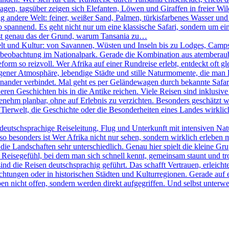
agen, tagsüber zeigen sich Elefanten, Löwen und Giraffen in freier W
ig andere Welt: feiner, weißer Sand, Palmen, türkisfarbenes Wasser und
pannend. Es geht nicht nur um eine klassische Safari, sondern um eine
 ist genau das der Grund, warum Tansania zu…
elt und Kultur: von Savannen, Wüsten und Inseln bis zu Lodges, Camps 
Tierbeobachtung im Nationalpark. Gerade die Kombination aus atemberau
rm so reizvoll. Wer Afrika auf einer Rundreise erlebt, entdeckt oft g
igener Atmosphäre, lebendige Städte und stille Naturmomente, die man lan
nander verbindet. Mal geht es per Geländewagen durch bekannte Safari
ren Geschichten bis in die Antike reichen. Viele Reisen sind inklusive 
ehm planbar, ohne auf Erlebnis zu verzichten. Besonders geschätzt wir
Tierwelt, die Geschichte oder die Besonderheiten eines Landes wirklich 
eutschsprachige Reiseleitung, Flug und Unterkunft mit intensiven Na
 besonders ist Wer Afrika nicht nur sehen, sondern wirklich erleben möc
ie Landschaften sehr unterschiedlich. Genau hier spielt die kleine Gr
in Reisegefühl, bei dem man sich schnell kennt, gemeinsam staunt und t
sind die Reisen deutschsprachig geführt. Das schafft Vertrauen, erleicht
htungen oder in historischen Städten und Kulturregionen. Gerade auf e
en nicht offen, sondern werden direkt aufgegriffen. Und selbst unterweg