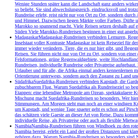
Wenige Stunden später kann die Landschaft ganz anders wirke
so beliebt. Sie sind abwechslungsreich, eindrucksvoll und tro
Rundreise erlebt, reist nicht nur von Ort zu Ort, sondern dur
und Himmel. Dazwischen liegen Märkte voller Farben, Düfte und
Marokko so spannend macht. Viele Reisen setzen deshalb auf e
Süden Viele Marokko-Rundreisen beginnen in einer gut angebu
Madagaskar
Madagaskar-Rundreisen verbinden Lemuren, Regenwa
Inselstaat voller Kontraste Madagaskar ist kein Reiseziel für 
immer wieder verändern, Tiere, die es nur hier gibt, und Begeg
Reisen. Sie führen nicht nur von Ort zu Ort, sondern von einer 
Felsformationen, grüne Regenwaldgebiete, weite Hochlandlandsc
Rundreisen, individuelle Rundreise oder Privatreise aufgebaut.
Urlauber und für alle, die Afrika einmal anders kennenlernen m
Orientierung unterwegs, sondern auch den Zugang zu Land un
Südafrika
Suedafrika-Rundreisen verbinden Kapstadt, die Garde
zubuchbarem Flug. Warum Suedafrika als Rundreiseziel so begeis
Etappen: eine lebendige Metropole am Ozean, spektakulaere Kue
Mischung macht Suedafrika-Rundreisen so besonders. Wer hier un
Stimmungen. Am Morgen steht man noch an einer windigen Kueste
um Kapstadt, und wenige Tage spaeter geht es schon auf Pirsch
das schätzen viele Gaeste an dieser Art von Reise. Dazu kommt 
individuelle Reise, als Privatreise oder auch als flexible Mietwa
Namibia
Namibia-Rundreisen führen von Windhoek zu den roten 
Namibia bereist, erlebt ein Land der großen Distanzen und kla
gehören dazu. Warum Namibia-Rundreisen so besonders sind Nami