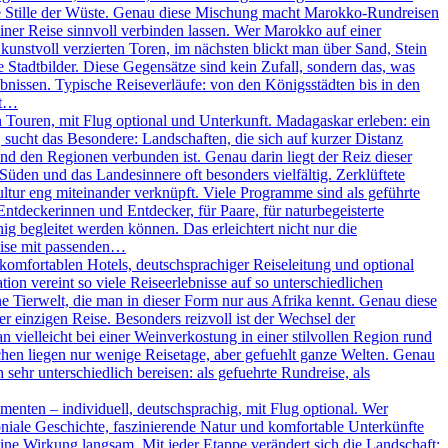
ie Stille der Wüste. Genau diese Mischung macht Marokko-Rundreisen
iner Reise sinnvoll verbinden lassen. Wer Marokko auf einer
unstvoll verzierten Toren, im nächsten blickt man über Sand, Stein
Stadtbilder. Diese Gegensätze sind kein Zufall, sondern das, was
nissen. Typische Reiseverläufe: von den Königsstädten bis in den
ßt…
Touren, mit Flug optional und Unterkunft. Madagaskar erleben: ein
, sucht das Besondere: Landschaften, die sich auf kurzer Distanz
und den Regionen verbunden ist. Genau darin liegt der Reiz dieser
 Süden und das Landesinnere oft besonders vielfältig. Zerklüftete
ltur eng miteinander verknüpft. Viele Programme sind als geführte
Entdeckerinnen und Entdecker, für Paare, für naturbegeisterte
g begleitet werden können. Das erleichtert nicht nur die
eise mit passenden…
omfortablen Hotels, deutschsprachiger Reiseleitung und optional
on vereint so viele Reiseerlebnisse auf so unterschiedlichen
 Tierwelt, die man in dieser Form nur aus Afrika kennt. Genau diese
r einzigen Reise. Besonders reizvoll ist der Wechsel der
vielleicht bei einer Weinverkostung in einer stilvollen Region rund
chen liegen nur wenige Reisetage, aber gefuehlt ganze Welten. Genau
sehr unterschiedlich bereisen: als gefuehrte Rundreise, als
enten – individuell, deutschsprachig, mit Flug optional. Wer
oniale Geschichte, faszinierende Natur und komfortable Unterkünfte
ine Wirkung langsam. Mit jeder Etappe verändert sich die Landschaft: