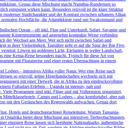
tlantikküste. Genau diese Mischung macht Namibia-Rundreisen so
ich entspannt wirken kann. Besonders reizvoll ist die klare Struktur
ein moderner Stadtcharakter und der Kontrast zwischen urbanem Alltag
der zentralen Hochfläche, die Atlantikküste rund um Swakopmund und
ndischen Ozean – oft inkl. Flug und Unterkunft. Safari, Savanne und
ntspannte Küstenmomente auf angenehm kompakte Weise verbinden
ßlich der Wechsel ans Meer. Wer sich nicht zwischen Safari und
t in ihrer Vielseitigkeit. Tagsüber geht es auf die Spur der Big Five,
vergisst: Löwen im goldenen Licht, Elefanten in weiter Landschaft,
as eine Kenia-Reise besonders macht. Typisch für diese Art von
rogramme mit Fluganreise und einer ersten Übernachtung in einem
d Lodges – intensives Afrika voller Natur. Wer eine Reise nach
dreisen so reizvoll: grüne Hügellandschaften wechseln sich mit
nungen mit einer Tierwelt, die in Afrika zu den eindrucksvollsten
inem Fußsafari-Erlebnis – Uganda ist intensiv, nah und
. Viele Programme sind inkl. Flüge und mit Vollpension organisiert,
en Mittelklassehotels, Camps und Lodges – also komfortabel, aber nah
rgens mit den Geräuschen des Regenwalds aufwachen. Genau dort
Flug, Hotels und deutschsprachiger Reiseleitung. Warum Tansania-
in Ostafrika bietet diese Mischung aus intensiven Tierbeobachtungen,
ner einzigen Reise lassen sich berühmte Nationalparks, authentische
Land nicht nur als Ziel, sondern als Abfolge eindrucksvoller Bilder.