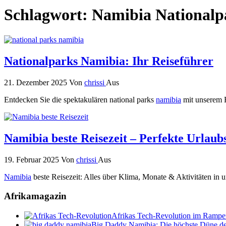
Schlagwort:
Namibia Nationalp
Nationalparks Namibia: Ihr Reiseführer
21. Dezember 2025
Von
chrissi
Aus
Entdecken Sie die spektakulären national parks
namibia
mit unserem R
Namibia beste Reisezeit – Perfekte Urlau
19. Februar 2025
Von
chrissi
Aus
Namibia
beste Reisezeit: Alles über Klima, Monate & Aktivitäten in u
Afrikamagazin
Afrikas Tech-Revolution im Rampenl
Big Daddy Namibia: Die höchste Düne de