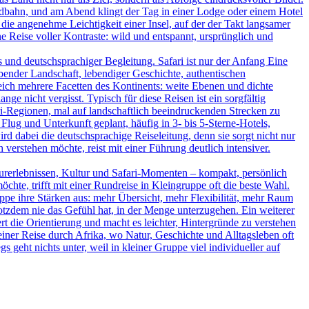
ildbahn, und am Abend klingt der Tag in einer Lodge oder einem Hotel
 die angenehme Leichtigkeit einer Insel, auf der der Takt langsamer
 Reise voller Kontraste: wild und entspannt, ursprünglich und
und deutschsprachiger Begleitung. Safari ist nur der Anfang Eine
bender Landschaft, lebendiger Geschichte, authentischen
leich mehrere Facetten des Kontinents: weite Ebenen und dichte
ge nicht vergisst. Typisch für diese Reisen ist ein sorgfältig
-Regionen, mal auf landschaftlich beeindruckenden Strecken zu
Flug und Unterkunft geplant, häufig in 3- bis 5-Sterne-Hotels,
d dabei die deutschsprachige Reiseleitung, denn sie sorgt nicht nur
verstehen möchte, reist mit einer Führung deutlich intensiver.
turerlebnissen, Kultur und Safari-Momenten – kompakt, persönlich
hte, trifft mit einer Rundreise in Kleingruppe oft die beste Wahl.
uppe ihre Stärken aus: mehr Übersicht, mehr Flexibilität, mehr Raum
rotzdem nie das Gefühl hat, in der Menge unterzugehen. Ein weiterer
ert die Orientierung und macht es leichter, Hintergründe zu verstehen
iner Reise durch Afrika, wo Natur, Geschichte und Alltagsleben oft
s geht nichts unter, weil in kleiner Gruppe viel individueller auf