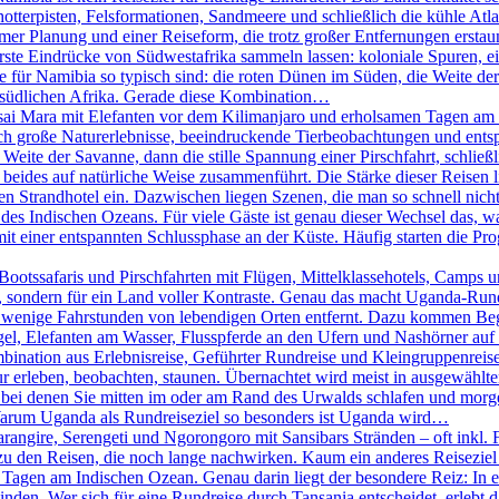
chotterpisten, Felsformationen, Sandmeere und schließlich die kühle A
er Planung und einer Reiseform, die trotz großer Entfernungen erstaunl
erste Eindrücke von Südwestafrika sammeln lassen: koloniale Spuren, 
ie für Namibia so typisch sind: die roten Dünen im Süden, die Weite 
m südlichen Afrika. Gerade diese Kombination…
ai Mara mit Elefanten vor dem Kilimanjaro und erholsamen Tagen am I
sich große Naturerlebnisse, beeindruckende Tierbeobachtungen und e
 Weite der Savanne, dann die stille Spannung einer Pirschfahrt, schlie
beides auf natürliche Weise zusammenführt. Die Stärke dieser Reisen lieg
 Strandhotel ein. Dazwischen liegen Szenen, die man so schnell nicht 
des Indischen Ozeans. Für viele Gäste ist genau dieser Wechsel das, w
it einer entspannten Schlussphase an der Küste. Häufig starten die P
otssafaris und Pirschfahrten mit Flügen, Mittelklassehotels, Camps un
ht, sondern für ein Land voller Kontraste. Genau das macht Uganda-Run
 wenige Fahrstunden von lebendigen Orten entfernt. Dazu kommen Begeg
el, Elefanten am Wasser, Flusspferde an den Ufern und Nashörner auf e
bination aus Erlebnisreise, Geführter Rundreise und Kleingruppenreise
ur erleben, beobachten, staunen. Übernachtet wird meist in ausgewählt
, bei denen Sie mitten im oder am Rand des Urwalds schlafen und mo
 Warum Uganda als Rundreiseziel so besonders ist Uganda wird…
rangire, Serengeti und Ngorongoro mit Sansibars Stränden – oft inkl. 
u den Reisen, die noch lange nachwirken. Kaum ein anderes Reiseziel 
agen am Indischen Ozean. Genau darin liegt der besondere Reiz: In ei
n. Wer sich für eine Rundreise durch Tansania entscheidet, erlebt das 