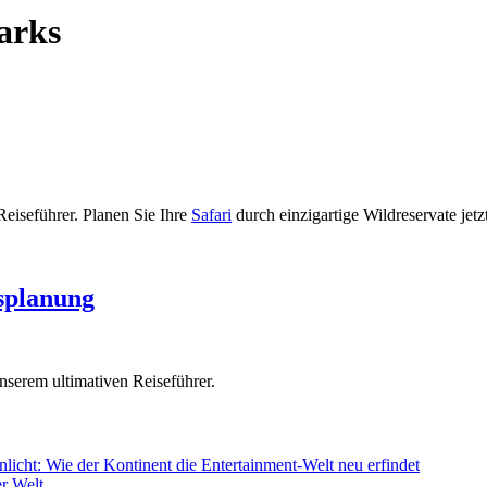
arks
eiseführer. Planen Sie Ihre
Safari
durch einzigartige Wildreservate jetzt
bsplanung
nserem ultimativen Reiseführer.
icht: Wie der Kontinent die Entertainment-Welt neu erfindet
r Welt