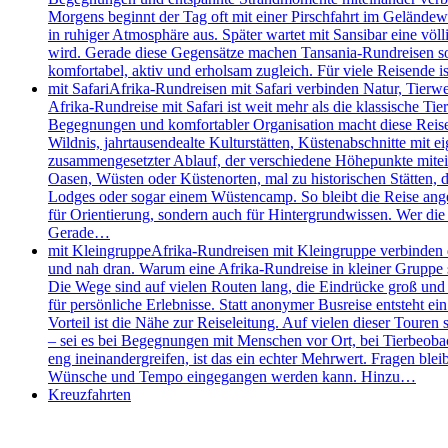
Morgens beginnt der Tag oft mit einer Pirschfahrt im Geländew
in ruhiger Atmosphäre aus. Später wartet mit Sansibar eine völl
wird. Gerade diese Gegensätze machen Tansania-Rundreisen so s
komfortabel, aktiv und erholsam zugleich. Für viele Reisende
mit Safari
Afrika-Rundreisen mit Safari verbinden Natur, Tierw
Afrika-Rundreise mit Safari ist weit mehr als die klassische 
Begegnungen und komfortabler Organisation macht diese Reisefo
Wildnis, jahrtausendealte Kulturstätten, Küstenabschnitte mit e
zusammengesetzter Ablauf, der verschiedene Höhepunkte mitei
Oasen, Wüsten oder Küstenorten, mal zu historischen Stätten, de
Lodges oder sogar einem Wüstencamp. So bleibt die Reise angen
für Orientierung, sondern auch für Hintergrundwissen. Wer die 
Gerade…
mit Kleingruppe
Afrika-Rundreisen mit Kleingruppe verbinden d
und nah dran. Warum eine Afrika-Rundreise in kleiner Gruppe so
Die Wege sind auf vielen Routen lang, die Eindrücke groß und d
für persönliche Erlebnisse. Statt anonymer Busreise entsteht e
Vorteil ist die Nähe zur Reiseleitung. Auf vielen dieser Touren 
– sei es bei Begegnungen mit Menschen vor Ort, bei Tierbeobac
eng ineinandergreifen, ist das ein echter Mehrwert. Fragen bleib
Wünsche und Tempo eingegangen werden kann. Hinzu…
Kreuzfahrten