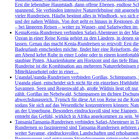
Erst die lebendige Hauptstadt, dann offene Ebenen, endlose S
spannend. Sie verbinden intensive Naturerlebnisse mit angenehm
vieler Rundreisen. Häufig beginnt alles in Windhoek, wo sich 
und der nahen Wildnis. Von dort geht es hinaus in Regionen, d
– bei längeren Reisen – weiter zu Wasser- und Safariwelten i
Kenia
Kenia-Rundreisen verbinden Safari-Abenteuer in der Mas
Ozean in einer Reise Kenia gehört zu den Ländern, in denen 
lassen. Genau das macht Kenia-Rundreisen so reizvoll: Erst die
Badeurlaub entscheiden möchte, findet hier eine Reiseform, die 
am Abend kehrt Ruhe in einer Lodge oder in einem komfortablen
staubige Pisten, Akazienbäume am Horizont und das tiefe Blau 
Rundreise ist die Kombination aus mehreren Naturerlebnissen m
Mittelklassehotel oder in einer…
Uganda
Uganda-Rundreisen verbinden Gorillas, Schimpansen, Bo
Uganda plant, entscheidet sich nicht für ein einzelnes Highlig
Savannen, Seen und Regenwald ab, große Wildnis liegt oft nur
zählt. Gorillas im Nebelwald, Schimpansen im dichten Dschung
abwechslungsreich. Typisch für diese Art von Reise ist die Kom
sodass Sie sich auf das Wesentliche konzentrieren können: Nat
an der Umgebung. Besonders eindrucksvoll sind jene Etappen
entsteht das Gefühl, wirklich in Afrika angekommen zu sein.
Tansania
Tansania-Rundreisen verbinden Safari-Abenteuer in Ta
Rundreisen so faszinierend sind Tansania-Rundreisen gehören z
weiter Savanne, eindrucksvollen Landschaften und erholsamen T
Begegnungen und entspannte Strandmomente miteinander verbinde