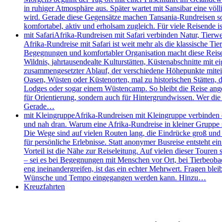
in ruhiger Atmosphäre aus. Später wartet mit Sansibar eine völl
wird. Gerade diese Gegensätze machen Tansania-Rundreisen so s
komfortabel, aktiv und erholsam zugleich. Für viele Reisende
mit Safari
Afrika-Rundreisen mit Safari verbinden Natur, Tierw
Afrika-Rundreise mit Safari ist weit mehr als die klassische 
Begegnungen und komfortabler Organisation macht diese Reisefo
Wildnis, jahrtausendealte Kulturstätten, Küstenabschnitte mit e
zusammengesetzter Ablauf, der verschiedene Höhepunkte mitei
Oasen, Wüsten oder Küstenorten, mal zu historischen Stätten, de
Lodges oder sogar einem Wüstencamp. So bleibt die Reise angen
für Orientierung, sondern auch für Hintergrundwissen. Wer die 
Gerade…
mit Kleingruppe
Afrika-Rundreisen mit Kleingruppe verbinden d
und nah dran. Warum eine Afrika-Rundreise in kleiner Gruppe so
Die Wege sind auf vielen Routen lang, die Eindrücke groß und d
für persönliche Erlebnisse. Statt anonymer Busreise entsteht e
Vorteil ist die Nähe zur Reiseleitung. Auf vielen dieser Touren 
– sei es bei Begegnungen mit Menschen vor Ort, bei Tierbeobac
eng ineinandergreifen, ist das ein echter Mehrwert. Fragen bleib
Wünsche und Tempo eingegangen werden kann. Hinzu…
Kreuzfahrten