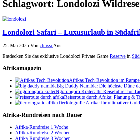
Schlagwort:
Londolozi Wildrese
Londolozi Safari – Luxusurlaub in Südafr
25. Mai 2025
Von
chrissi
Aus
Entdecken Sie das exklusive Londolozi Private Game
Reserve
in
Süd
Afrikamagazin
Afrikas Tech-Revolution im Rampenl
Big Daddy Namibia: Die höchste Düne de
Ngorongoro Krater: Ihr Reiseführer für Ta
Reiseroute durch Afrika: Planung & T
Tierfotografie Afrika: Ihr ultimativer Gui
Afrika-Rundreisen nach Dauer
Afrika-Rundreise 1 Woche
Afrika-Rundreise 2 Wochen
Afrika-Rundreise 3 Wochen