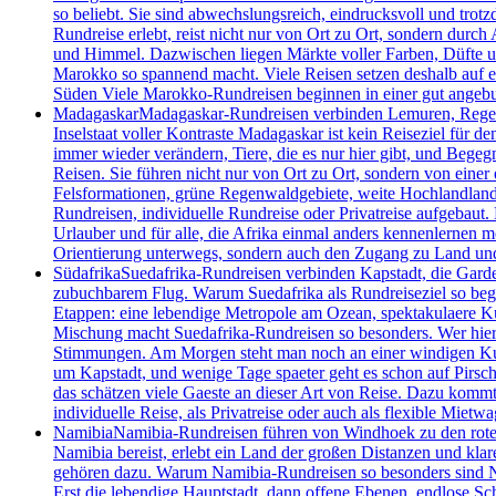
so beliebt. Sie sind abwechslungsreich, eindrucksvoll und tro
Rundreise erlebt, reist nicht nur von Ort zu Ort, sondern dur
und Himmel. Dazwischen liegen Märkte voller Farben, Düfte und
Marokko so spannend macht. Viele Reisen setzen deshalb auf e
Süden Viele Marokko-Rundreisen beginnen in einer gut angebu
Madagaskar
Madagaskar-Rundreisen verbinden Lemuren, Regenwa
Inselstaat voller Kontraste Madagaskar ist kein Reiseziel für 
immer wieder verändern, Tiere, die es nur hier gibt, und Begeg
Reisen. Sie führen nicht nur von Ort zu Ort, sondern von einer 
Felsformationen, grüne Regenwaldgebiete, weite Hochlandlandsc
Rundreisen, individuelle Rundreise oder Privatreise aufgebaut.
Urlauber und für alle, die Afrika einmal anders kennenlernen m
Orientierung unterwegs, sondern auch den Zugang zu Land un
Südafrika
Suedafrika-Rundreisen verbinden Kapstadt, die Garde
zubuchbarem Flug. Warum Suedafrika als Rundreiseziel so begeis
Etappen: eine lebendige Metropole am Ozean, spektakulaere Kue
Mischung macht Suedafrika-Rundreisen so besonders. Wer hier un
Stimmungen. Am Morgen steht man noch an einer windigen Kueste
um Kapstadt, und wenige Tage spaeter geht es schon auf Pirsch
das schätzen viele Gaeste an dieser Art von Reise. Dazu kommt 
individuelle Reise, als Privatreise oder auch als flexible Mietwa
Namibia
Namibia-Rundreisen führen von Windhoek zu den roten 
Namibia bereist, erlebt ein Land der großen Distanzen und kla
gehören dazu. Warum Namibia-Rundreisen so besonders sind Nami
Erst die lebendige Hauptstadt, dann offene Ebenen, endlose S