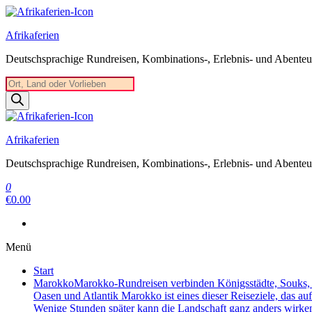
Zum
Inhalt
Afrikaferien
springen
Deutschsprachige Rundreisen, Kombinations-, Erlebnis- und Abenteue
Products
search
Afrikaferien
Deutschsprachige Rundreisen, Kombinations-, Erlebnis- und Abenteue
0
€0.00
Menü
Start
Marokko
Marokko-Rundreisen verbinden Königsstädte, Souks, W
Oasen und Atlantik Marokko ist eines dieser Reiseziele, das au
Wenige Stunden später kann die Landschaft ganz anders wirke