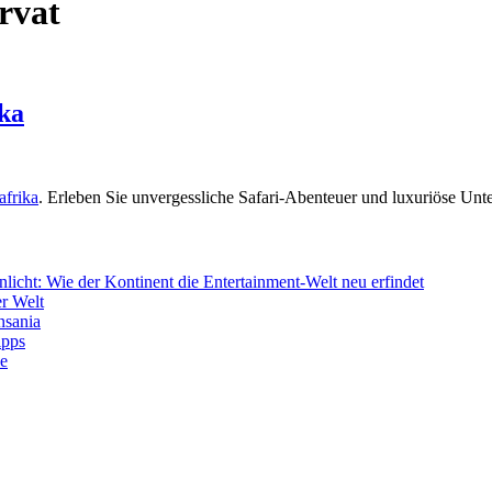
rvat
ika
afrika
. Erleben Sie unvergessliche Safari-Abenteuer und luxuriöse Un
icht: Wie der Kontinent die Entertainment-Welt neu erfindet
r Welt
nsania
ipps
de