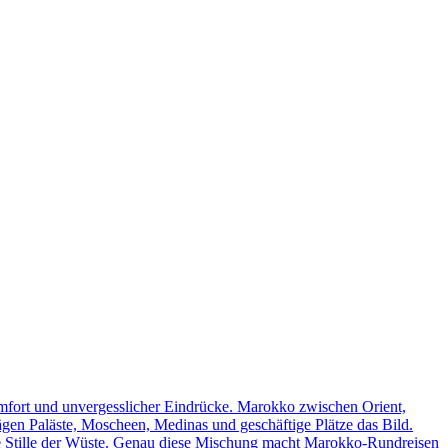
omfort und unvergesslicher Eindrücke. Marokko zwischen Orient,
rägen Paläste, Moscheen, Medinas und geschäftige Plätze das Bild.
ie Stille der Wüste. Genau diese Mischung macht Marokko-Rundreisen