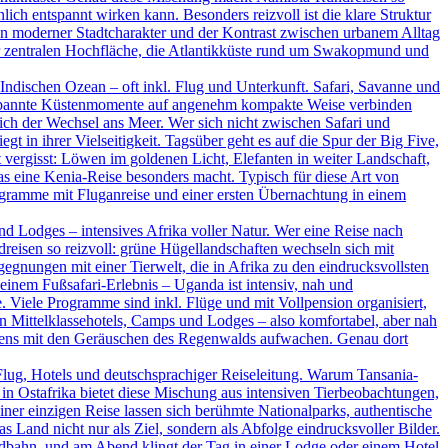
ich entspannt wirken kann. Besonders reizvoll ist die klare Struktur
ein moderner Stadtcharakter und der Kontrast zwischen urbanem Alltag
der zentralen Hochfläche, die Atlantikküste rund um Swakopmund und
ndischen Ozean – oft inkl. Flug und Unterkunft. Safari, Savanne und
ntspannte Küstenmomente auf angenehm kompakte Weise verbinden
ßlich der Wechsel ans Meer. Wer sich nicht zwischen Safari und
t in ihrer Vielseitigkeit. Tagsüber geht es auf die Spur der Big Five,
vergisst: Löwen im goldenen Licht, Elefanten in weiter Landschaft,
as eine Kenia-Reise besonders macht. Typisch für diese Art von
rogramme mit Fluganreise und einer ersten Übernachtung in einem
d Lodges – intensives Afrika voller Natur. Wer eine Reise nach
dreisen so reizvoll: grüne Hügellandschaften wechseln sich mit
nungen mit einer Tierwelt, die in Afrika zu den eindrucksvollsten
inem Fußsafari-Erlebnis – Uganda ist intensiv, nah und
. Viele Programme sind inkl. Flüge und mit Vollpension organisiert,
en Mittelklassehotels, Camps und Lodges – also komfortabel, aber nah
rgens mit den Geräuschen des Regenwalds aufwachen. Genau dort
Flug, Hotels und deutschsprachiger Reiseleitung. Warum Tansania-
in Ostafrika bietet diese Mischung aus intensiven Tierbeobachtungen,
ner einzigen Reise lassen sich berühmte Nationalparks, authentische
Land nicht nur als Ziel, sondern als Abfolge eindrucksvoller Bilder.
ildbahn, und am Abend klingt der Tag in einer Lodge oder einem Hotel