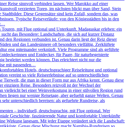
iner Reise sinnvoll verbinden lassen. Wer Marokko auf einer
unstvoll verzierten Toren, im nächsten blickt man über Sand, Stein
Stadtbilder. Diese Gegensätze sind kein Zufall, sondern das, was
nissen. Typische Reiseverläufe: von den Königsstädten bis in den
ßt…
Touren, mit Flug optional und Unterkunft. Madagaskar erleben: ein
, sucht das Besondere: Landschaften, die sich auf kurzer Distanz
und den Regionen verbunden ist. Genau darin liegt der Reiz dieser
 Süden und das Landesinnere oft besonders vielfältig. Zerklüftete
ltur eng miteinander verknüpft. Viele Programme sind als geführte
Entdeckerinnen und Entdecker, für Paare, für naturbegeisterte
g begleitet werden können. Das erleichtert nicht nur die
eise mit passenden…
omfortablen Hotels, deutschsprachiger Reiseleitung und optional
on vereint so viele Reiseerlebnisse auf so unterschiedlichen
 Tierwelt, die man in dieser Form nur aus Afrika kennt. Genau diese
r einzigen Reise. Besonders reizvoll ist der Wechsel der
vielleicht bei einer Weinverkostung in einer stilvollen Region rund
chen liegen nur wenige Reisetage, aber gefuehlt ganze Welten. Genau
sehr unterschiedlich bereisen: als gefuehrte Rundreise, als
enten – individuell, deutschsprachig, mit Flug optional. Wer
oniale Geschichte, faszinierende Natur und komfortable Unterkünfte
ine Wirkung langsam. Mit jeder Etappe verändert sich die Landschaft:
tlantikküste. Genau diese Mischung macht Namibia-Rundreisen so