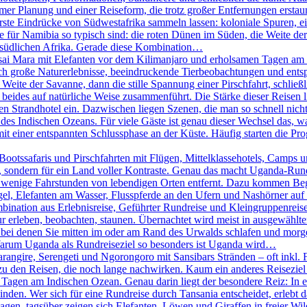
er Planung und einer Reiseform, die trotz großer Entfernungen erstaunl
erste Eindrücke von Südwestafrika sammeln lassen: koloniale Spuren, 
ie für Namibia so typisch sind: die roten Dünen im Süden, die Weite 
m südlichen Afrika. Gerade diese Kombination…
ai Mara mit Elefanten vor dem Kilimanjaro und erholsamen Tagen am I
sich große Naturerlebnisse, beeindruckende Tierbeobachtungen und e
 Weite der Savanne, dann die stille Spannung einer Pirschfahrt, schlie
beides auf natürliche Weise zusammenführt. Die Stärke dieser Reisen lieg
 Strandhotel ein. Dazwischen liegen Szenen, die man so schnell nicht 
des Indischen Ozeans. Für viele Gäste ist genau dieser Wechsel das, w
it einer entspannten Schlussphase an der Küste. Häufig starten die P
otssafaris und Pirschfahrten mit Flügen, Mittelklassehotels, Camps un
ht, sondern für ein Land voller Kontraste. Genau das macht Uganda-Run
 wenige Fahrstunden von lebendigen Orten entfernt. Dazu kommen Begeg
el, Elefanten am Wasser, Flusspferde an den Ufern und Nashörner auf e
bination aus Erlebnisreise, Geführter Rundreise und Kleingruppenreise
ur erleben, beobachten, staunen. Übernachtet wird meist in ausgewählt
, bei denen Sie mitten im oder am Rand des Urwalds schlafen und mo
 Warum Uganda als Rundreiseziel so besonders ist Uganda wird…
rangire, Serengeti und Ngorongoro mit Sansibars Stränden – oft inkl. 
u den Reisen, die noch lange nachwirken. Kaum ein anderes Reiseziel 
agen am Indischen Ozean. Genau darin liegt der besondere Reiz: In ei
n. Wer sich für eine Rundreise durch Tansania entscheidet, erlebt das 
agen, tagsüber zeigen sich Elefanten, Löwen und Giraffen in freier W