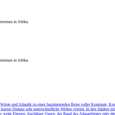
rreisen in Afrika
rreisen in Afrika
üste und Atlantik zu einer faszinierenden Reise voller Kontraste, K
f kurzer Distanz sehr unterschiedliche Welten vereint. In den Städten p
n: weite Ebenen, fruchtbare Oasen, der Rand des Atlasgebirges oder d