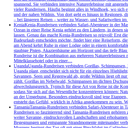
spannend. Sie verbinden intensive Naturerlebnisse mit angenehm
vieler Rundreisen. Häufig beginnt alles in Windhoek, wo sich 
und der nahen Wildnis. Von dort geht es hinaus in Regionen, d
– bei längeren Reisen – weiter zu Wasser- und Safariwelten i
Kenia
Kenia-Rundreisen verbinden Safari-Abenteuer in der Mas
Ozean in einer Reise Kenia gehört zu den Ländern, in denen 
lassen. Genau das macht Kenia-Rundreisen so reizvoll: Erst die
Badeurlaub entscheiden möchte, findet hier eine Reiseform, die 
am Abend kehrt Ruhe in einer Lodge oder in einem komfortablen
staubige Pisten, Akazienbäume am Horizont und das tiefe Blau 
Rundreise ist die Kombination aus mehreren Naturerlebnissen m
Mittelklassehotel oder in einer…
Uganda
Uganda-Rundreisen verbinden Gorillas, Schimpansen, Bo
Uganda plant, entscheidet sich nicht für ein einzelnes Highlig
Savannen, Seen und Regenwald ab, große Wildnis liegt oft nur
zählt. Gorillas im Nebelwald, Schimpansen im dichten Dschung
abwechslungsreich. Typisch für diese Art von Reise ist die Kom
sodass Sie sich auf das Wesentliche konzentrieren können: Nat
an der Umgebung. Besonders eindrucksvoll sind jene Etappen
entsteht das Gefühl, wirklich in Afrika angekommen zu sein.
Tansania
Tansania-Rundreisen verbinden Safari-Abenteuer in Ta
Rundreisen so faszinierend sind Tansania-Rundreisen gehören z
weiter Savanne, eindrucksvollen Landschaften und erholsamen T
Begegnungen und entspannte Strandmomente miteinander verbinde
Morgens beginnt der Tag oft mit einer Pirschfahrt im Geländew