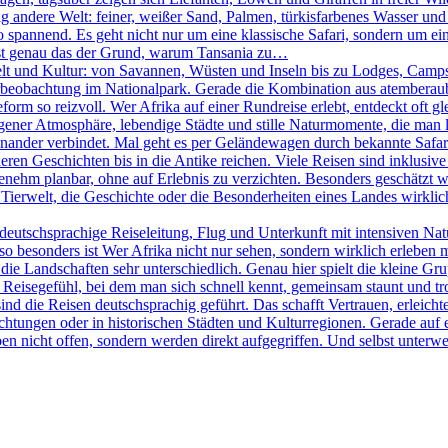
ig andere Welt: feiner, weißer Sand, Palmen, türkisfarbenes Wasser und
pannend. Es geht nicht nur um eine klassische Safari, sondern um eine
 ist genau das der Grund, warum Tansania zu…
elt und Kultur: von Savannen, Wüsten und Inseln bis zu Lodges, Camps 
Tierbeobachtung im Nationalpark. Gerade die Kombination aus atemberau
rm so reizvoll. Wer Afrika auf einer Rundreise erlebt, entdeckt oft g
igener Atmosphäre, lebendige Städte und stille Naturmomente, die man lan
nander verbindet. Mal geht es per Geländewagen durch bekannte Safari
ren Geschichten bis in die Antike reichen. Viele Reisen sind inklusive 
ehm planbar, ohne auf Erlebnis zu verzichten. Besonders geschätzt wir
Tierwelt, die Geschichte oder die Besonderheiten eines Landes wirklich 
eutschsprachige Reiseleitung, Flug und Unterkunft mit intensiven Na
 besonders ist Wer Afrika nicht nur sehen, sondern wirklich erleben möc
ie Landschaften sehr unterschiedlich. Genau hier spielt die kleine Gr
in Reisegefühl, bei dem man sich schnell kennt, gemeinsam staunt und t
sind die Reisen deutschsprachig geführt. Das schafft Vertrauen, erleicht
htungen oder in historischen Städten und Kulturregionen. Gerade auf e
en nicht offen, sondern werden direkt aufgegriffen. Und selbst unterweg