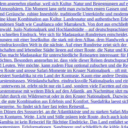
tzdem angenehm planbar, weil sich Kultur, Natur und Begegnungen auf e
ch Atmosphären. Ein Moment lang steht man zwischen engen Gassen und k
 Geräusche, ruhige Innenhöfe, traditionelle Unterkünfte und moderne 
ine kluge Kombination aus Kultur, Landesnatur und authentischen Erleb
ndenen Stadt wie Casablanca oder Marrakesch. Von dort aus erschlie
ld, Isalo-Nationalpark und Hochlandstädte – auf deutschsprachigen 
den schnellen Eindruck. Wer sich für Madagaskar-Rundreisen entscheidet
nungen mit einer Inselkultur, die stark mit dem Alltag, dem Handwerk 
eindrucksvollen Welt in die nächste. Auf einer Rundreise zeigt sich der
haften und lebendige Städte liegen auf einer Route, die Natur und Ku
 Das macht Madagaskar für unterschiedliche Reisearten interessant: für 
öchten. Besonders angenehm ist, dass viele dieser Reisen deutschsprachi
d Leuten. Wer möchte, kann zudem Flug optional zubuchen und die R
n Route und grosse Safari-Momente im Kruger Nationalpark – oft mit k
tert Suedafrika ist ein Land der Kontraste. Kaum eine andere Destinati
stenstrassen, Weinlandschaften, eindrucksvolle Nationalparks und eine
terwegs ist, erlebt nicht nur ein Land, sondern viele Facetten auf eine
nstrasse mit weitem Blick auf den Atlantik, am Nachmittag sitzt man 
fahrt durch ein Wildreservat oder in den Kruger Nationalpark. Dazwis
die gute Kombination aus Erlebnis und Komfort. Suedafrika laesst sich 
genreise. So findet sich fuer fast jeden Reisestil…
Dünen des Sossusvlei, an die Atlantikküste und zu starken Safari-Mom
ren Konturen. Weite, Licht und Stille prägen jede Route, doch auch kol
bia ist kein Reiseziel für flüchtige Eindrücke. Das Land entfaltet se
chotterpisten, Felsformationen, Sandmeere und schließlich die kühle A