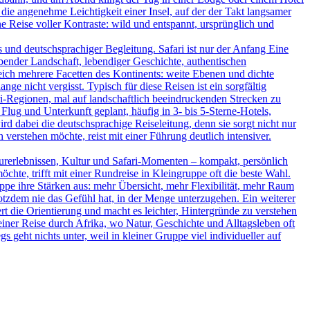
 die angenehme Leichtigkeit einer Insel, auf der der Takt langsamer
 Reise voller Kontraste: wild und entspannt, ursprünglich und
und deutschsprachiger Begleitung. Safari ist nur der Anfang Eine
bender Landschaft, lebendiger Geschichte, authentischen
leich mehrere Facetten des Kontinents: weite Ebenen und dichte
ge nicht vergisst. Typisch für diese Reisen ist ein sorgfältig
-Regionen, mal auf landschaftlich beeindruckenden Strecken zu
Flug und Unterkunft geplant, häufig in 3- bis 5-Sterne-Hotels,
d dabei die deutschsprachige Reiseleitung, denn sie sorgt nicht nur
verstehen möchte, reist mit einer Führung deutlich intensiver.
turerlebnissen, Kultur und Safari-Momenten – kompakt, persönlich
hte, trifft mit einer Rundreise in Kleingruppe oft die beste Wahl.
uppe ihre Stärken aus: mehr Übersicht, mehr Flexibilität, mehr Raum
rotzdem nie das Gefühl hat, in der Menge unterzugehen. Ein weiterer
ert die Orientierung und macht es leichter, Hintergründe zu verstehen
iner Reise durch Afrika, wo Natur, Geschichte und Alltagsleben oft
s geht nichts unter, weil in kleiner Gruppe viel individueller auf