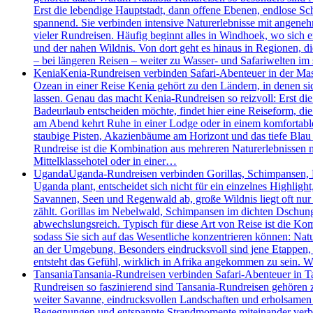
Erst die lebendige Hauptstadt, dann offene Ebenen, endlose S
spannend. Sie verbinden intensive Naturerlebnisse mit angenehm
vieler Rundreisen. Häufig beginnt alles in Windhoek, wo sich 
und der nahen Wildnis. Von dort geht es hinaus in Regionen, d
– bei längeren Reisen – weiter zu Wasser- und Safariwelten i
Kenia
Kenia-Rundreisen verbinden Safari-Abenteuer in der Mas
Ozean in einer Reise Kenia gehört zu den Ländern, in denen 
lassen. Genau das macht Kenia-Rundreisen so reizvoll: Erst die
Badeurlaub entscheiden möchte, findet hier eine Reiseform, die 
am Abend kehrt Ruhe in einer Lodge oder in einem komfortablen
staubige Pisten, Akazienbäume am Horizont und das tiefe Blau 
Rundreise ist die Kombination aus mehreren Naturerlebnissen m
Mittelklassehotel oder in einer…
Uganda
Uganda-Rundreisen verbinden Gorillas, Schimpansen, Bo
Uganda plant, entscheidet sich nicht für ein einzelnes Highlig
Savannen, Seen und Regenwald ab, große Wildnis liegt oft nur
zählt. Gorillas im Nebelwald, Schimpansen im dichten Dschung
abwechslungsreich. Typisch für diese Art von Reise ist die Kom
sodass Sie sich auf das Wesentliche konzentrieren können: Nat
an der Umgebung. Besonders eindrucksvoll sind jene Etappen
entsteht das Gefühl, wirklich in Afrika angekommen zu sein.
Tansania
Tansania-Rundreisen verbinden Safari-Abenteuer in Ta
Rundreisen so faszinierend sind Tansania-Rundreisen gehören z
weiter Savanne, eindrucksvollen Landschaften und erholsamen T
Begegnungen und entspannte Strandmomente miteinander verbinde