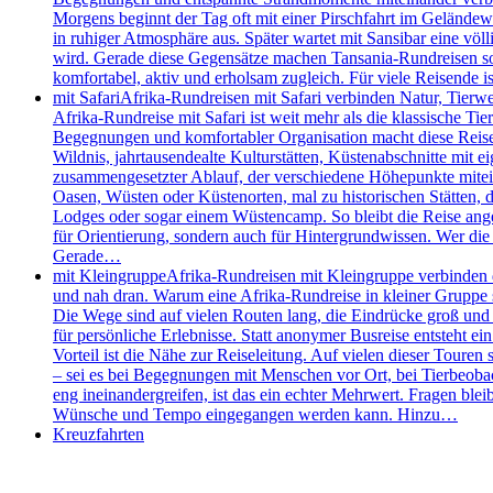
Morgens beginnt der Tag oft mit einer Pirschfahrt im Geländew
in ruhiger Atmosphäre aus. Später wartet mit Sansibar eine völl
wird. Gerade diese Gegensätze machen Tansania-Rundreisen so s
komfortabel, aktiv und erholsam zugleich. Für viele Reisende
mit Safari
Afrika-Rundreisen mit Safari verbinden Natur, Tierw
Afrika-Rundreise mit Safari ist weit mehr als die klassische 
Begegnungen und komfortabler Organisation macht diese Reisefo
Wildnis, jahrtausendealte Kulturstätten, Küstenabschnitte mit e
zusammengesetzter Ablauf, der verschiedene Höhepunkte mitei
Oasen, Wüsten oder Küstenorten, mal zu historischen Stätten, de
Lodges oder sogar einem Wüstencamp. So bleibt die Reise angen
für Orientierung, sondern auch für Hintergrundwissen. Wer die 
Gerade…
mit Kleingruppe
Afrika-Rundreisen mit Kleingruppe verbinden d
und nah dran. Warum eine Afrika-Rundreise in kleiner Gruppe so
Die Wege sind auf vielen Routen lang, die Eindrücke groß und d
für persönliche Erlebnisse. Statt anonymer Busreise entsteht e
Vorteil ist die Nähe zur Reiseleitung. Auf vielen dieser Touren 
– sei es bei Begegnungen mit Menschen vor Ort, bei Tierbeobac
eng ineinandergreifen, ist das ein echter Mehrwert. Fragen bleib
Wünsche und Tempo eingegangen werden kann. Hinzu…
Kreuzfahrten