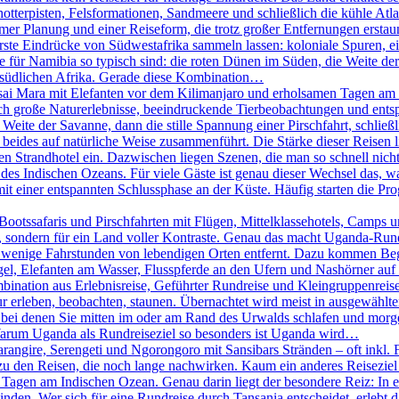
chotterpisten, Felsformationen, Sandmeere und schließlich die kühle A
er Planung und einer Reiseform, die trotz großer Entfernungen erstaunl
erste Eindrücke von Südwestafrika sammeln lassen: koloniale Spuren, 
ie für Namibia so typisch sind: die roten Dünen im Süden, die Weite 
m südlichen Afrika. Gerade diese Kombination…
ai Mara mit Elefanten vor dem Kilimanjaro und erholsamen Tagen am I
sich große Naturerlebnisse, beeindruckende Tierbeobachtungen und e
 Weite der Savanne, dann die stille Spannung einer Pirschfahrt, schlie
beides auf natürliche Weise zusammenführt. Die Stärke dieser Reisen lieg
 Strandhotel ein. Dazwischen liegen Szenen, die man so schnell nicht 
des Indischen Ozeans. Für viele Gäste ist genau dieser Wechsel das, w
it einer entspannten Schlussphase an der Küste. Häufig starten die P
otssafaris und Pirschfahrten mit Flügen, Mittelklassehotels, Camps un
ht, sondern für ein Land voller Kontraste. Genau das macht Uganda-Run
 wenige Fahrstunden von lebendigen Orten entfernt. Dazu kommen Begeg
el, Elefanten am Wasser, Flusspferde an den Ufern und Nashörner auf e
bination aus Erlebnisreise, Geführter Rundreise und Kleingruppenreise
ur erleben, beobachten, staunen. Übernachtet wird meist in ausgewählt
, bei denen Sie mitten im oder am Rand des Urwalds schlafen und mo
 Warum Uganda als Rundreiseziel so besonders ist Uganda wird…
rangire, Serengeti und Ngorongoro mit Sansibars Stränden – oft inkl. 
u den Reisen, die noch lange nachwirken. Kaum ein anderes Reiseziel 
agen am Indischen Ozean. Genau darin liegt der besondere Reiz: In ei
n. Wer sich für eine Rundreise durch Tansania entscheidet, erlebt das 