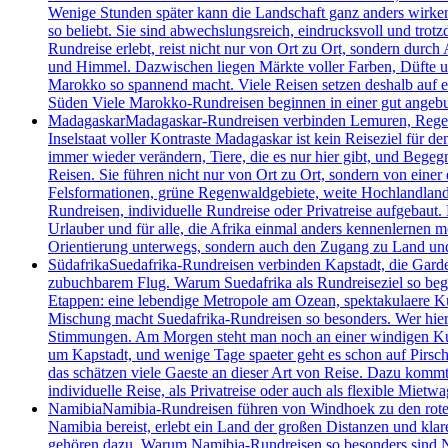
Wenige Stunden später kann die Landschaft ganz anders wirke
so beliebt. Sie sind abwechslungsreich, eindrucksvoll und tro
Rundreise erlebt, reist nicht nur von Ort zu Ort, sondern dur
und Himmel. Dazwischen liegen Märkte voller Farben, Düfte und
Marokko so spannend macht. Viele Reisen setzen deshalb auf e
Süden Viele Marokko-Rundreisen beginnen in einer gut angebu
Madagaskar
Madagaskar-Rundreisen verbinden Lemuren, Regenwa
Inselstaat voller Kontraste Madagaskar ist kein Reiseziel für 
immer wieder verändern, Tiere, die es nur hier gibt, und Begeg
Reisen. Sie führen nicht nur von Ort zu Ort, sondern von einer 
Felsformationen, grüne Regenwaldgebiete, weite Hochlandlandsc
Rundreisen, individuelle Rundreise oder Privatreise aufgebaut.
Urlauber und für alle, die Afrika einmal anders kennenlernen m
Orientierung unterwegs, sondern auch den Zugang zu Land un
Südafrika
Suedafrika-Rundreisen verbinden Kapstadt, die Garde
zubuchbarem Flug. Warum Suedafrika als Rundreiseziel so begeis
Etappen: eine lebendige Metropole am Ozean, spektakulaere Kue
Mischung macht Suedafrika-Rundreisen so besonders. Wer hier un
Stimmungen. Am Morgen steht man noch an einer windigen Kueste
um Kapstadt, und wenige Tage spaeter geht es schon auf Pirsch
das schätzen viele Gaeste an dieser Art von Reise. Dazu kommt 
individuelle Reise, als Privatreise oder auch als flexible Mietwa
Namibia
Namibia-Rundreisen führen von Windhoek zu den roten 
Namibia bereist, erlebt ein Land der großen Distanzen und kla
gehören dazu. Warum Namibia-Rundreisen so besonders sind Nami