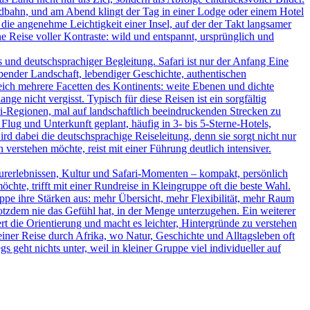
ildbahn, und am Abend klingt der Tag in einer Lodge oder einem Hotel
 die angenehme Leichtigkeit einer Insel, auf der der Takt langsamer
 Reise voller Kontraste: wild und entspannt, ursprünglich und
und deutschsprachiger Begleitung. Safari ist nur der Anfang Eine
bender Landschaft, lebendiger Geschichte, authentischen
leich mehrere Facetten des Kontinents: weite Ebenen und dichte
ge nicht vergisst. Typisch für diese Reisen ist ein sorgfältig
-Regionen, mal auf landschaftlich beeindruckenden Strecken zu
Flug und Unterkunft geplant, häufig in 3- bis 5-Sterne-Hotels,
d dabei die deutschsprachige Reiseleitung, denn sie sorgt nicht nur
verstehen möchte, reist mit einer Führung deutlich intensiver.
turerlebnissen, Kultur und Safari-Momenten – kompakt, persönlich
hte, trifft mit einer Rundreise in Kleingruppe oft die beste Wahl.
uppe ihre Stärken aus: mehr Übersicht, mehr Flexibilität, mehr Raum
rotzdem nie das Gefühl hat, in der Menge unterzugehen. Ein weiterer
ert die Orientierung und macht es leichter, Hintergründe zu verstehen
iner Reise durch Afrika, wo Natur, Geschichte und Alltagsleben oft
s geht nichts unter, weil in kleiner Gruppe viel individueller auf