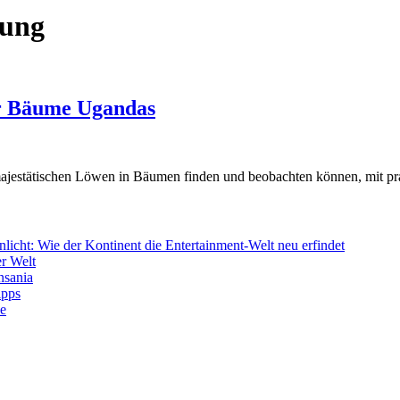
hung
er Bäume Ugandas
ajestätischen Löwen in Bäumen finden und beobachten können, mit pra
icht: Wie der Kontinent die Entertainment-Welt neu erfindet
r Welt
nsania
ipps
de