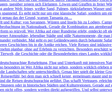
agen, tagsüber zeigen sich Elefanten, Löwen und Giraffen in freier W
ig andere Welt: feiner, weißer Sand, Palmen, türkisfarbenes Wasser und
pannend. Es geht nicht nur um eine klassische Safari, sondern um eine
 ist genau das der Grund, warum Tansania zu…
elt und Kultur: von Savannen, Wüsten und Inseln bis zu Lodges, Camps 
Tierbeobachtung im Nationalpark. Gerade die Kombination aus atemberau
rm so reizvoll. Wer Afrika auf einer Rundreise erlebt, entdeckt oft g
igener Atmosphäre, lebendige Städte und stille Naturmomente, die man lan
nander verbindet. Mal geht es per Geländewagen durch bekannte Safari
ren Geschichten bis in die Antike reichen. Viele Reisen sind inklusive 
ehm planbar, ohne auf Erlebnis zu verzichten. Besonders geschätzt wir
Tierwelt, die Geschichte oder die Besonderheiten eines Landes wirklich 
eutschsprachige Reiseleitung, Flug und Unterkunft mit intensiven Na
 besonders ist Wer Afrika nicht nur sehen, sondern wirklich erleben möc
ie Landschaften sehr unterschiedlich. Genau hier spielt die kleine Gr
in Reisegefühl, bei dem man sich schnell kennt, gemeinsam staunt und t
sind die Reisen deutschsprachig geführt. Das schafft Vertrauen, erleicht
htungen oder in historischen Städten und Kulturregionen. Gerade auf e
en nicht offen, sondern werden direkt aufgegriffen. Und selbst unterweg