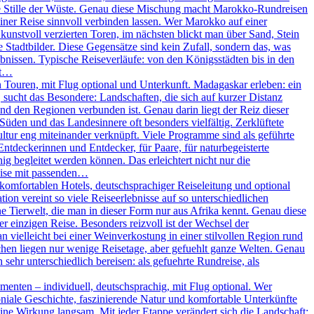
ie Stille der Wüste. Genau diese Mischung macht Marokko-Rundreisen
iner Reise sinnvoll verbinden lassen. Wer Marokko auf einer
unstvoll verzierten Toren, im nächsten blickt man über Sand, Stein
Stadtbilder. Diese Gegensätze sind kein Zufall, sondern das, was
nissen. Typische Reiseverläufe: von den Königsstädten bis in den
ßt…
Touren, mit Flug optional und Unterkunft. Madagaskar erleben: ein
, sucht das Besondere: Landschaften, die sich auf kurzer Distanz
und den Regionen verbunden ist. Genau darin liegt der Reiz dieser
 Süden und das Landesinnere oft besonders vielfältig. Zerklüftete
ltur eng miteinander verknüpft. Viele Programme sind als geführte
Entdeckerinnen und Entdecker, für Paare, für naturbegeisterte
g begleitet werden können. Das erleichtert nicht nur die
eise mit passenden…
omfortablen Hotels, deutschsprachiger Reiseleitung und optional
on vereint so viele Reiseerlebnisse auf so unterschiedlichen
 Tierwelt, die man in dieser Form nur aus Afrika kennt. Genau diese
r einzigen Reise. Besonders reizvoll ist der Wechsel der
vielleicht bei einer Weinverkostung in einer stilvollen Region rund
chen liegen nur wenige Reisetage, aber gefuehlt ganze Welten. Genau
sehr unterschiedlich bereisen: als gefuehrte Rundreise, als
enten – individuell, deutschsprachig, mit Flug optional. Wer
oniale Geschichte, faszinierende Natur und komfortable Unterkünfte
ine Wirkung langsam. Mit jeder Etappe verändert sich die Landschaft: