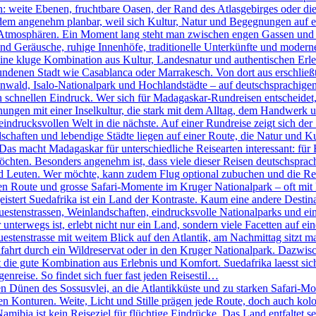
n: weite Ebenen, fruchtbare Oasen, der Rand des Atlasgebirges oder d
tzdem angenehm planbar, weil sich Kultur, Natur und Begegnungen auf e
ch Atmosphären. Ein Moment lang steht man zwischen engen Gassen und k
 Geräusche, ruhige Innenhöfe, traditionelle Unterkünfte und moderne 
ine kluge Kombination aus Kultur, Landesnatur und authentischen Erleb
ndenen Stadt wie Casablanca oder Marrakesch. Von dort aus erschlie
ld, Isalo-Nationalpark und Hochlandstädte – auf deutschsprachigen 
den schnellen Eindruck. Wer sich für Madagaskar-Rundreisen entscheidet
nungen mit einer Inselkultur, die stark mit dem Alltag, dem Handwerk 
eindrucksvollen Welt in die nächste. Auf einer Rundreise zeigt sich der
haften und lebendige Städte liegen auf einer Route, die Natur und Ku
 Das macht Madagaskar für unterschiedliche Reisearten interessant: für 
öchten. Besonders angenehm ist, dass viele dieser Reisen deutschsprachi
d Leuten. Wer möchte, kann zudem Flug optional zubuchen und die R
n Route und grosse Safari-Momente im Kruger Nationalpark – oft mit k
tert Suedafrika ist ein Land der Kontraste. Kaum eine andere Destinati
stenstrassen, Weinlandschaften, eindrucksvolle Nationalparks und eine
terwegs ist, erlebt nicht nur ein Land, sondern viele Facetten auf eine
nstrasse mit weitem Blick auf den Atlantik, am Nachmittag sitzt man 
fahrt durch ein Wildreservat oder in den Kruger Nationalpark. Dazwis
die gute Kombination aus Erlebnis und Komfort. Suedafrika laesst sich 
genreise. So findet sich fuer fast jeden Reisestil…
Dünen des Sossusvlei, an die Atlantikküste und zu starken Safari-Mom
ren Konturen. Weite, Licht und Stille prägen jede Route, doch auch kol
bia ist kein Reiseziel für flüchtige Eindrücke. Das Land entfaltet se