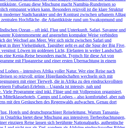
tlantikküste. Genau diese Mischung macht Namibia-Rundreisen so
ich entspannt wirken kann. Besonders reizvoll ist die klare Struktur
ein moderner Stadtcharakter und der Kontrast zwischen urbanem Alltag
der zentralen Hochfläche, die Atlantikküste rund um Swakopmund und
ndischen Ozean – oft inkl. Flug und Unterkunft. Safari, Savanne und
ntspannte Küstenmomente auf angenehm kompakte Weise verbinden
ßlich der Wechsel ans Meer. Wer sich nicht zwischen Safari und
t in ihrer Vielseitigkeit. Tagsüber geht es auf die Spur der Big Five,
vergisst: Löwen im goldenen Licht, Elefanten in weiter Landschaft,
as eine Kenia-Reise besonders macht. Typisch für diese Art von
rogramme mit Fluganreise und einer ersten Übernachtung in einem
d Lodges – intensives Afrika voller Natur. Wer eine Reise nach
dreisen so reizvoll: grüne Hügellandschaften wechseln sich mit
nungen mit einer Tierwelt, die in Afrika zu den eindrucksvollsten
inem Fußsafari-Erlebnis – Uganda ist intensiv, nah und
. Viele Programme sind inkl. Flüge und mit Vollpension organisiert,
en Mittelklassehotels, Camps und Lodges – also komfortabel, aber nah
rgens mit den Geräuschen des Regenwalds aufwachen. Genau dort
Flug, Hotels und deutschsprachiger Reiseleitung. Warum Tansania-
in Ostafrika bietet diese Mischung aus intensiven Tierbeobachtungen,
ner einzigen Reise lassen sich berühmte Nationalparks, authentische
Land nicht nur als Ziel, sondern als Abfolge eindrucksvoller Bilder.