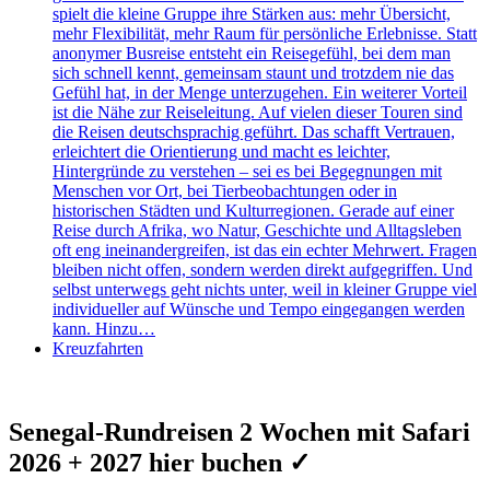
spielt die kleine Gruppe ihre Stärken aus: mehr Übersicht,
mehr Flexibilität, mehr Raum für persönliche Erlebnisse. Statt
anonymer Busreise entsteht ein Reisegefühl, bei dem man
sich schnell kennt, gemeinsam staunt und trotzdem nie das
Gefühl hat, in der Menge unterzugehen. Ein weiterer Vorteil
ist die Nähe zur Reiseleitung. Auf vielen dieser Touren sind
die Reisen deutschsprachig geführt. Das schafft Vertrauen,
erleichtert die Orientierung und macht es leichter,
Hintergründe zu verstehen – sei es bei Begegnungen mit
Menschen vor Ort, bei Tierbeobachtungen oder in
historischen Städten und Kulturregionen. Gerade auf einer
Reise durch Afrika, wo Natur, Geschichte und Alltagsleben
oft eng ineinandergreifen, ist das ein echter Mehrwert. Fragen
bleiben nicht offen, sondern werden direkt aufgegriffen. Und
selbst unterwegs geht nichts unter, weil in kleiner Gruppe viel
individueller auf Wünsche und Tempo eingegangen werden
kann. Hinzu…
Kreuzfahrten
Senegal-Rundreisen 2 Wochen mit Safari
2026 + 2027 hier buchen ✓