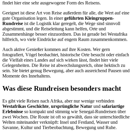
findet hier eine sehr ausgewogene Form des Reisens.
Geeignet ist diese Art von Reise außerdem für alle, die Wert auf eine
gute Organisation legen. In einer
geführten Kleingruppen-
Rundreise
ist die Logistik klar geregelt, die Wege sind sinnvoll
abgestimmt, und die Reiseleitung kann helfen, Orte und
Zusammenhänge besser einzuordnen. Das ist gerade bei Westafrika
hilfreich, wo viele Eindrücke auf engem Raum zusammenkommen.
Auch aktive Genießer kommen auf ihre Kosten. Wer gern
fotografiert, Vögel beobachtet, historische Orte besucht oder einfach
die Vielfalt eines Landes auf sich wirken lässt, findet hier viele
Gelegenheiten. Die Reise ist abwechslungsreich, ohne hektisch zu
sein. Sie bietet genug Bewegung, aber auch ausreichend Pausen und
Momente des Innehaltens.
Was diese Rundreisen besonders macht
Es gibt viele Reisen nach Afrika, aber nur wenige verbinden
Westafrikas Geschichte
,
ursprüngliche Natur
und
safariartige
Erlebnisse
so kompakt und stimmig wie Senegal-Rundreisen über
zwei Wochen. Die Route ist oft so gewählt, dass sie unterschiedliche
Welten miteinander verknüpft: Insel und Festland, Wasser und
Savanne, Kultur und Tierbeobachtung, Bewegung und Ruhe.