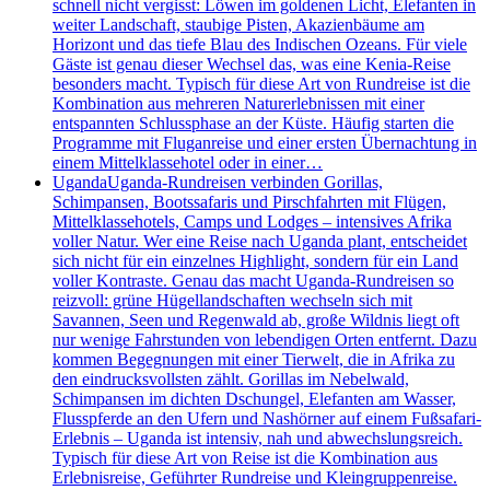
schnell nicht vergisst: Löwen im goldenen Licht, Elefanten in
weiter Landschaft, staubige Pisten, Akazienbäume am
Horizont und das tiefe Blau des Indischen Ozeans. Für viele
Gäste ist genau dieser Wechsel das, was eine Kenia-Reise
besonders macht. Typisch für diese Art von Rundreise ist die
Kombination aus mehreren Naturerlebnissen mit einer
entspannten Schlussphase an der Küste. Häufig starten die
Programme mit Fluganreise und einer ersten Übernachtung in
einem Mittelklassehotel oder in einer…
Uganda
Uganda-Rundreisen verbinden Gorillas,
Schimpansen, Bootssafaris und Pirschfahrten mit Flügen,
Mittelklassehotels, Camps und Lodges – intensives Afrika
voller Natur. Wer eine Reise nach Uganda plant, entscheidet
sich nicht für ein einzelnes Highlight, sondern für ein Land
voller Kontraste. Genau das macht Uganda-Rundreisen so
reizvoll: grüne Hügellandschaften wechseln sich mit
Savannen, Seen und Regenwald ab, große Wildnis liegt oft
nur wenige Fahrstunden von lebendigen Orten entfernt. Dazu
kommen Begegnungen mit einer Tierwelt, die in Afrika zu
den eindrucksvollsten zählt. Gorillas im Nebelwald,
Schimpansen im dichten Dschungel, Elefanten am Wasser,
Flusspferde an den Ufern und Nashörner auf einem Fußsafari-
Erlebnis – Uganda ist intensiv, nah und abwechslungsreich.
Typisch für diese Art von Reise ist die Kombination aus
Erlebnisreise, Geführter Rundreise und Kleingruppenreise.