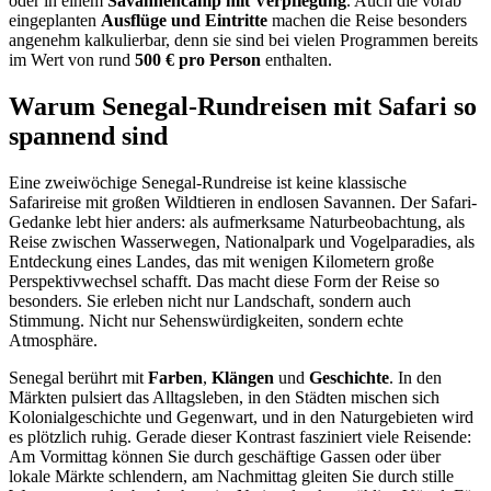
oder in einem
Savannencamp mit Verpflegung
. Auch die vorab
eingeplanten
Ausflüge und Eintritte
machen die Reise besonders
angenehm kalkulierbar, denn sie sind bei vielen Programmen bereits
im Wert von rund
500 € pro Person
enthalten.
Warum Senegal-Rundreisen mit Safari so
spannend sind
Eine zweiwöchige Senegal-Rundreise ist keine klassische
Safarireise mit großen Wildtieren in endlosen Savannen. Der Safari-
Gedanke lebt hier anders: als aufmerksame Naturbeobachtung, als
Reise zwischen Wasserwegen, Nationalpark und Vogelparadies, als
Entdeckung eines Landes, das mit wenigen Kilometern große
Perspektivwechsel schafft. Das macht diese Form der Reise so
besonders. Sie erleben nicht nur Landschaft, sondern auch
Stimmung. Nicht nur Sehenswürdigkeiten, sondern echte
Atmosphäre.
Senegal berührt mit
Farben
,
Klängen
und
Geschichte
. In den
Märkten pulsiert das Alltagsleben, in den Städten mischen sich
Kolonialgeschichte und Gegenwart, und in den Naturgebieten wird
es plötzlich ruhig. Gerade dieser Kontrast fasziniert viele Reisende:
Am Vormittag können Sie durch geschäftige Gassen oder über
lokale Märkte schlendern, am Nachmittag gleiten Sie durch stille