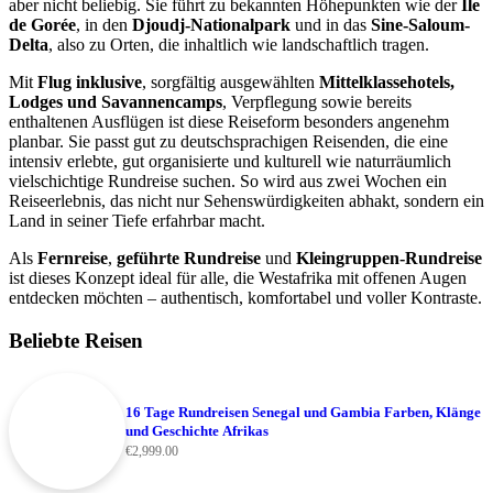
aber nicht beliebig. Sie führt zu bekannten Höhepunkten wie der
Île
de Gorée
, in den
Djoudj-Nationalpark
und in das
Sine-Saloum-
Delta
, also zu Orten, die inhaltlich wie landschaftlich tragen.
Mit
Flug inklusive
, sorgfältig ausgewählten
Mittelklassehotels,
Lodges und Savannencamps
, Verpflegung sowie bereits
enthaltenen Ausflügen ist diese Reiseform besonders angenehm
planbar. Sie passt gut zu deutschsprachigen Reisenden, die eine
intensiv erlebte, gut organisierte und kulturell wie naturräumlich
vielschichtige Rundreise suchen. So wird aus zwei Wochen ein
Reiseerlebnis, das nicht nur Sehenswürdigkeiten abhakt, sondern ein
Land in seiner Tiefe erfahrbar macht.
Als
Fernreise
,
geführte Rundreise
und
Kleingruppen-Rundreise
ist dieses Konzept ideal für alle, die Westafrika mit offenen Augen
entdecken möchten – authentisch, komfortabel und voller Kontraste.
Beliebte Reisen
16 Tage Rundreisen Senegal und Gambia Farben, Klänge
und Geschichte Afrikas
€
2,999.00