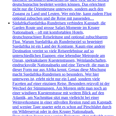
deutschsprachig begleitet werden können. Das erleichtert
nicht nur die Orientierung unterwegs, sondern auch den
Zugang zu Land und Leuten. Wer möchte, kann zudem Flug
optional zubuchen und die Reise mit passenden…
Südafrika
Suedafrika-Rundreisen verbinden Kapstadt, die
Garden Route und grosse Safari-Momente im Kruger
Nationalpark – oft mit komfortablen Hotels,
deutschsprachiger Reiseleitung und optional zubuchbarem
Flug. Warum Suedafrika als Rundreiseziel so begeistert
Suedafrika ist ein Land der Kontraste. Kaum eine andere
Destination vereint so viele Reiseerlebnisse auf so
unterschiedlichen Etappen: eine lebendige Metropole am
Ozean, spektakulaere Kuestenstrassen, Weinlandschaften,
eindrucksvolle Nationalparks und eine Tierwelt, die man in
dieser Form nur aus Afrika kennt. Genau diese Mischung
macht Suedafrika-Rundreisen so besonders. Wer hier
unterwegs ist, erlebt nicht nur ein Land, sondern viele
Facetten auf einer einzigen Reise. Besonders reizvoll ist der
Wechsel der Stimmungen. Am Morgen steht man noch an
einer windigen Kuestenstrasse mit weitem Blick auf den
Atlantik, am Nachmittag sitzt man vielleicht bei einer
Weinverkostung in einer stilvollen Region rund um Kapstadt,
und wenige Tage spaeter geht es schon auf Pirschfahrt durch
ein Wildreservat oder in den Kruger Nationalpark.