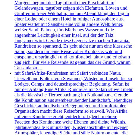
Morgens beginnt der Tag oft mit einer Pirschfahrt im
Geländewagen, tagsüber zeigen sich Elefanten, Löwen und
Giraffen in freier Wildbahn, und am Abend klingt der Tag in
einer Lodge oder einem Hotel in ruhiger Atmosphäre aus.
Später wartet mit Sansibar eine völlig andere Welt: feiner,
weißer Sand, Palmen, türkisfarbenes Wasser und die
angenehme Leichtigkeit einer Insel, auf der der Takt
langsamer wird. Gerade diese Gegensätze machen Tansania-
Rundreisen so spannend. Es geht nicht nur um eine klassische
Safari, sondern um eine Reise voller Kontraste: wild und
entspannt, ursprünglich und komfortabel, aktiv und erholsam
zugleich. Für viele Reisende ist genau das der Grund, warum
Tansania zu…
mit Safari
Afrika-Rundreisen mit Safari verbinden Natur,
Tierwelt und Kultur: von Savannen, Wüsten und Inseln bis zu
Lodges, Camps und deutschsprachiger Begleitung. Safari ist
nur der Anfang Eine Afrika-Rundreise mit Safari ist weit mehr
als die klassische Tierbeobachtung im Nationalpark. Gerade
die Kombination aus atemberaubender Landschaft, lebendiger
Geschichte, authentischen Begegnungen und komfortabler
Organisation macht diese Reiseform so reizvoll. Wer Afrika
auf einer Rundreise erlebt, entdeckt oft gleich mehrere
Facetten des Kontinents: weite Ebenen und dichte Wildnis,
jahrtausendealte Kulturstätten, Küstenabschnitte mit eigener
Atmosphäre, lebendige Städte und stille Naturmomente, die