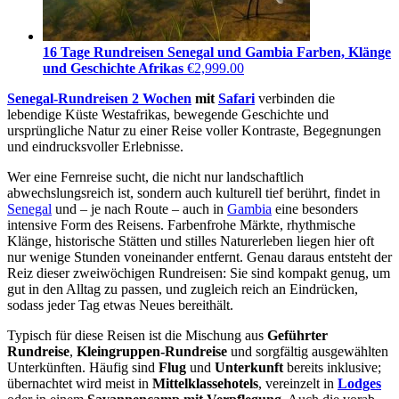
16 Tage Rundreisen Senegal und Gambia Farben, Klänge
und Geschichte Afrikas
€
2,999.00
Senegal-Rundreisen 2 Wochen
mit
Safari
verbinden die
lebendige Küste Westafrikas, bewegende Geschichte und
ursprüngliche Natur zu einer Reise voller Kontraste, Begegnungen
und eindrucksvoller Erlebnisse.
Wer eine Fernreise sucht, die nicht nur landschaftlich
abwechslungsreich ist, sondern auch kulturell tief berührt, findet in
Senegal
und – je nach Route – auch in
Gambia
eine besonders
intensive Form des Reisens. Farbenfrohe Märkte, rhythmische
Klänge, historische Stätten und stilles Naturerleben liegen hier oft
nur wenige Stunden voneinander entfernt. Genau daraus entsteht der
Reiz dieser zweiwöchigen Rundreisen: Sie sind kompakt genug, um
gut in den Alltag zu passen, und zugleich reich an Eindrücken,
sodass jeder Tag etwas Neues bereithält.
Typisch für diese Reisen ist die Mischung aus
Geführter
Rundreise
,
Kleingruppen-Rundreise
und sorgfältig ausgewählten
Unterkünften. Häufig sind
Flug
und
Unterkunft
bereits inklusive;
übernachtet wird meist in
Mittelklassehotels
, vereinzelt in
Lodges