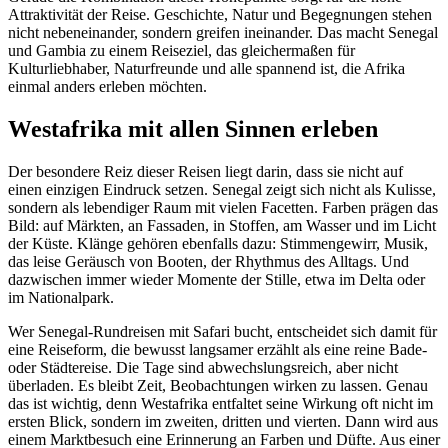
Attraktivität der Reise. Geschichte, Natur und Begegnungen stehen
nicht nebeneinander, sondern greifen ineinander. Das macht Senegal
und Gambia zu einem Reiseziel, das gleichermaßen für
Kulturliebhaber, Naturfreunde und alle spannend ist, die Afrika
einmal anders erleben möchten.
Westafrika mit allen Sinnen erleben
Der besondere Reiz dieser Reisen liegt darin, dass sie nicht auf
einen einzigen Eindruck setzen. Senegal zeigt sich nicht als Kulisse,
sondern als lebendiger Raum mit vielen Facetten. Farben prägen das
Bild: auf Märkten, an Fassaden, in Stoffen, am Wasser und im Licht
der Küste. Klänge gehören ebenfalls dazu: Stimmengewirr, Musik,
das leise Geräusch von Booten, der Rhythmus des Alltags. Und
dazwischen immer wieder Momente der Stille, etwa im Delta oder
im Nationalpark.
Wer Senegal-Rundreisen mit Safari bucht, entscheidet sich damit für
eine Reiseform, die bewusst langsamer erzählt als eine reine Bade-
oder Städtereise. Die Tage sind abwechslungsreich, aber nicht
überladen. Es bleibt Zeit, Beobachtungen wirken zu lassen. Genau
das ist wichtig, denn Westafrika entfaltet seine Wirkung oft nicht im
ersten Blick, sondern im zweiten, dritten und vierten. Dann wird aus
einem Marktbesuch eine Erinnerung an Farben und Düfte. Aus einer