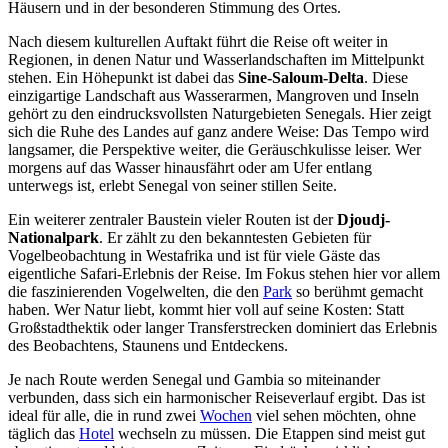
Häusern und in der besonderen Stimmung des Ortes.
Nach diesem kulturellen Auftakt führt die Reise oft weiter in
Regionen, in denen Natur und Wasserlandschaften im Mittelpunkt
stehen. Ein Höhepunkt ist dabei das
Sine-Saloum-Delta
. Diese
einzigartige Landschaft aus Wasserarmen, Mangroven und Inseln
gehört zu den eindrucksvollsten Naturgebieten Senegals. Hier zeigt
sich die Ruhe des Landes auf ganz andere Weise: Das Tempo wird
langsamer, die Perspektive weiter, die Geräuschkulisse leiser. Wer
morgens auf das Wasser hinausfährt oder am Ufer entlang
unterwegs ist, erlebt Senegal von seiner stillen Seite.
Ein weiterer zentraler Baustein vieler Routen ist der
Djoudj-
Nationalpark
. Er zählt zu den bekanntesten Gebieten für
Vogelbeobachtung in Westafrika und ist für viele Gäste das
eigentliche Safari-Erlebnis der Reise. Im Fokus stehen hier vor allem
die faszinierenden Vogelwelten, die den
Park
so berühmt gemacht
haben. Wer Natur liebt, kommt hier voll auf seine Kosten: Statt
Großstadthektik oder langer Transferstrecken dominiert das Erlebnis
des Beobachtens, Staunens und Entdeckens.
Je nach Route werden Senegal und Gambia so miteinander
verbunden, dass sich ein harmonischer Reiseverlauf ergibt. Das ist
ideal für alle, die in rund zwei
Wochen
viel sehen möchten, ohne
täglich das
Hotel
wechseln zu müssen. Die Etappen sind meist gut