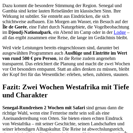
Dazu kommt die besondere Stimmung der Region. Senegal und
Gambia sind keine lauten Reiseländer im klassischen Sinn. Ihre
Wirkung ist subtiler. Sie entsteht aus Eindrücken, die sich
schichtweise aufbauen. Ein Morgen am Wasser, ein Besuch auf der
Île de Gorée
, eine Fahrt durch Naturgebiete, die Vogelbeobachtung
im
Djoudj-Nationalpark
, ein Abend im Camp oder in der
Lodge
–
all das ergibt zusammen eine Reise, die lange im Gedächtnis bleibt.
Weil viele Leistungen bereits eingeschlossen sind, darunter bei
ausgewählten Programmen auch
Ausflüge und Eintritte im Wert
von rund 500 € pro Person
, ist die Reise zudem angenehm
transparent. Das erleichtert die Planung und macht die zwei Wochen
vor Ort besonders entspannt. Statt an alles denken zu müssen, bleibt
der Kopf frei für das Wesentliche: erleben, sehen, zuhören, staunen.
Fazit: Zwei Wochen Westafrika mit Tiefe
und Charakter
Senegal-Rundreisen 2 Wochen mit Safari
sind genau dann die
richtige Wahl, wenn eine Fernreise mehr sein soll als eine
Aneinanderreihung von Orten. Sie bieten einen echten Eindruck
von Westafrika – mit seiner Geschichte, seinen Landschaften und
seiner lebendigen Alltagskultur. Die Reise ist abwechslungsreich,