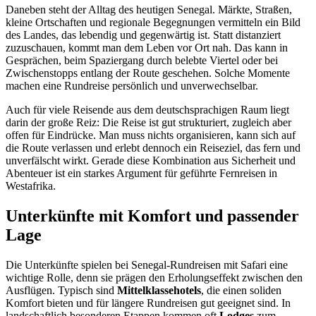
Daneben steht der Alltag des heutigen Senegal. Märkte, Straßen,
kleine Ortschaften und regionale Begegnungen vermitteln ein Bild
des Landes, das lebendig und gegenwärtig ist. Statt distanziert
zuzuschauen, kommt man dem Leben vor Ort nah. Das kann in
Gesprächen, beim Spaziergang durch belebte Viertel oder bei
Zwischenstopps entlang der Route geschehen. Solche Momente
machen eine Rundreise persönlich und unverwechselbar.
Auch für viele Reisende aus dem deutschsprachigen Raum liegt
darin der große Reiz: Die Reise ist gut strukturiert, zugleich aber
offen für Eindrücke. Man muss nichts organisieren, kann sich auf
die Route verlassen und erlebt dennoch ein Reiseziel, das fern und
unverfälscht wirkt. Gerade diese Kombination aus Sicherheit und
Abenteuer ist ein starkes Argument für geführte Fernreisen in
Westafrika.
Unterkünfte mit Komfort und passender
Lage
Die Unterkünfte spielen bei Senegal-Rundreisen mit Safari eine
wichtige Rolle, denn sie prägen den Erholungseffekt zwischen den
Ausflügen. Typisch sind
Mittelklassehotels
, die einen soliden
Komfort bieten und für längere Rundreisen gut geeignet sind. In
landschaftlich besonderen Etappen kommen oft
Lodges
zum