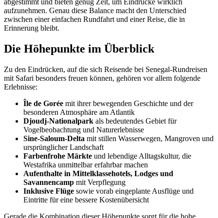
abgestimmt und bieten genug Zeit, um Eindrücke wirklich
aufzunehmen. Genau diese Balance macht den Unterschied
zwischen einer einfachen Rundfahrt und einer Reise, die in
Erinnerung bleibt.
Die Höhepunkte im Überblick
Zu den Eindrücken, auf die sich Reisende bei Senegal-Rundreisen
mit Safari besonders freuen können, gehören vor allem folgende
Erlebnisse:
Île de Gorée
mit ihrer bewegenden Geschichte und der
besonderen Atmosphäre am Atlantik
Djoudj-Nationalpark
als bedeutendes Gebiet für
Vogelbeobachtung und Naturerlebnisse
Sine-Saloum-Delta
mit stillen Wasserwegen, Mangroven und
ursprünglicher Landschaft
Farbenfrohe Märkte
und lebendige Alltagskultur, die
Westafrika unmittelbar erfahrbar machen
Aufenthalte in Mittelklassehotels, Lodges und
Savannencamp
mit Verpflegung
Inklusive Flüge
sowie vorab eingeplante Ausflüge und
Eintritte für eine bessere Kostenübersicht
Gerade die Kombination dieser Höhepunkte sorgt für die hohe