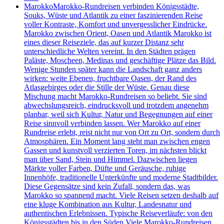
Marokko
Marokko-Rundreisen verbinden Königsstädte,
Souks, Wüste und Atlantik zu einer faszinierenden Reise
voller Kontraste, Komfort und unvergesslicher Eindrücke.
Marokko zwischen Orient, Oasen und Atlantik Marokko ist
eines dieser Reiseziele, das auf kurzer Distanz sehr
unterschiedliche Welten vereint. In den Städten prägen
Paläste, Moscheen, Medinas und geschäftige Plätze das Bild.
Wenige Stunden später kann die Landschaft ganz anders
wirken: weite Ebenen, fruchtbare Oasen, der Rand des
Atlasgebirges oder die Stille der Wüste. Genau diese
Mischung macht Marokko-Rundreisen so beliebt. Sie sind
abwechslungsreich, eindrucksvoll und trotzdem angenehm
planbar, weil sich Kultur, Natur und Begegnungen auf einer
Reise sinnvoll verbinden lassen. Wer Marokko auf einer
Rundreise erlebt, reist nicht nur von Ort zu Ort, sondern durch
Atmosphären. Ein Moment lang steht man zwischen engen
Gassen und kunstvoll verzierten Toren, im nächsten blickt
man über Sand, Stein und Himmel. Dazwischen liegen
Märkte voller Farben, Düfte und Geräusche, ruhige
Innenhöfe, traditionelle Unterkünfte und moderne Stadtbilder.
Diese Gegensätze sind kein Zufall, sondern das, was
Marokko so spannend macht. Viele Reisen setzen deshalb auf
eine kluge Kombination aus Kultur, Landesnatur und
authentischen Erlebnissen. Typische Reiseverläufe: von den
Königsstädten bis in den Süden Viele Marokko-Rundreisen