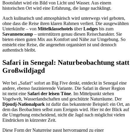
Bootsfahrt wird ein Bild von Licht und Wasser. Aus einem
historischen Ort wird eine Erfahrung, die lange nachklingt.
Auch kulinarisch und atmosphärisch wird unterwegs viel geboten,
ohne dass die Reise ihren klaren Rahmen verliert. Die ausgewählten
Unterkünfte – von
Mittelklassehotels
über
Lodges
bis zum
Savannencamp
– unterstützen genau diesen Reisecharakter. Sie
bieten einen guten Mix aus Komfort und Nähe zur Umgebung. So
entsteht eine Reise, die angenehm organisiert ist und dennoch
authentisch bleibt.
Safari in Senegal: Naturbeobachtung statt
Großwildjagd
Wer bei „Safari“ sofort an Big Five denkt, entdeckt in Senegal eine
andere, ebenso faszinierende Variante. Die Safari in dieser Region
ist meist eine
Safari der leisen Töne
. Im Mittelpunkt stehen
Vogelwelt, Wasserlandschaften und geschützte Naturräume. Der
Djoudj-Nationalpark
ist dafür das bekannteste Beispiel: ein Ort, an
dem das Beobachten selbst zum Ereignis wird. Hier ist der Blick auf
die Umgebung entscheidend, nicht die Jagd nach möglichst vielen
Eindrücken in kürzester Zeit.
Diese Form der Naturreise passt hervorragend zu einer