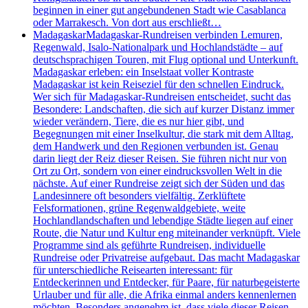
beginnen in einer gut angebundenen Stadt wie Casablanca
oder Marrakesch. Von dort aus erschließt…
Madagaskar
Madagaskar-Rundreisen verbinden Lemuren,
Regenwald, Isalo-Nationalpark und Hochlandstädte – auf
deutschsprachigen Touren, mit Flug optional und Unterkunft.
Madagaskar erleben: ein Inselstaat voller Kontraste
Madagaskar ist kein Reiseziel für den schnellen Eindruck.
Wer sich für Madagaskar-Rundreisen entscheidet, sucht das
Besondere: Landschaften, die sich auf kurzer Distanz immer
wieder verändern, Tiere, die es nur hier gibt, und
Begegnungen mit einer Inselkultur, die stark mit dem Alltag,
dem Handwerk und den Regionen verbunden ist. Genau
darin liegt der Reiz dieser Reisen. Sie führen nicht nur von
Ort zu Ort, sondern von einer eindrucksvollen Welt in die
nächste. Auf einer Rundreise zeigt sich der Süden und das
Landesinnere oft besonders vielfältig. Zerklüftete
Felsformationen, grüne Regenwaldgebiete, weite
Hochlandlandschaften und lebendige Städte liegen auf einer
Route, die Natur und Kultur eng miteinander verknüpft. Viele
Programme sind als geführte Rundreisen, individuelle
Rundreise oder Privatreise aufgebaut. Das macht Madagaskar
für unterschiedliche Reisearten interessant: für
Entdeckerinnen und Entdecker, für Paare, für naturbegeisterte
Urlauber und für alle, die Afrika einmal anders kennenlernen
möchten. Besonders angenehm ist, dass viele dieser Reisen