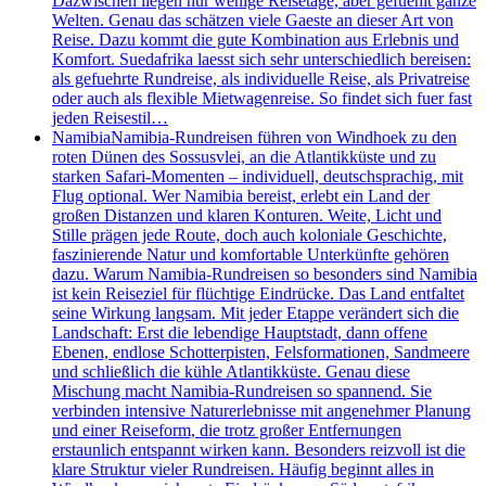
Dazwischen liegen nur wenige Reisetage, aber gefuehlt ganze
Welten. Genau das schätzen viele Gaeste an dieser Art von
Reise. Dazu kommt die gute Kombination aus Erlebnis und
Komfort. Suedafrika laesst sich sehr unterschiedlich bereisen:
als gefuehrte Rundreise, als individuelle Reise, als Privatreise
oder auch als flexible Mietwagenreise. So findet sich fuer fast
jeden Reisestil…
Namibia
Namibia-Rundreisen führen von Windhoek zu den
roten Dünen des Sossusvlei, an die Atlantikküste und zu
starken Safari-Momenten – individuell, deutschsprachig, mit
Flug optional. Wer Namibia bereist, erlebt ein Land der
großen Distanzen und klaren Konturen. Weite, Licht und
Stille prägen jede Route, doch auch koloniale Geschichte,
faszinierende Natur und komfortable Unterkünfte gehören
dazu. Warum Namibia-Rundreisen so besonders sind Namibia
ist kein Reiseziel für flüchtige Eindrücke. Das Land entfaltet
seine Wirkung langsam. Mit jeder Etappe verändert sich die
Landschaft: Erst die lebendige Hauptstadt, dann offene
Ebenen, endlose Schotterpisten, Felsformationen, Sandmeere
und schließlich die kühle Atlantikküste. Genau diese
Mischung macht Namibia-Rundreisen so spannend. Sie
verbinden intensive Naturerlebnisse mit angenehmer Planung
und einer Reiseform, die trotz großer Entfernungen
erstaunlich entspannt wirken kann. Besonders reizvoll ist die
klare Struktur vieler Rundreisen. Häufig beginnt alles in