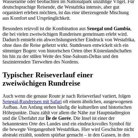
Wasserarme oder beobachten im Nationalpark unzählige Vögel. Für
deutschsprachige Reisende, die Westafrika intensiv, aber gut
organisiert erleben möchten, ist das eine überzeugende Mischung
aus Komfort und Ursprünglichkeit.
Besonders reizvoll ist die Kombination aus
Senegal und Gambia
,
die bei vielen zweiwöchigen Rundreisen gemeinsam erlebt wird.
Dadurch entsteht ein abwechslungsreicher Eindruck von Westafrika,
ohne dass die Reise gehetzt wirkt. Stattdessen entwickelt sich ein
stimmiger Bogen: von historischen Orten über Küstenlandschaften
bis hin zu der stillen Weite des Sine-Saloum-Deltas und den
faszinierenden Tierwelten des Nordens.
Typischer Reiseverlauf einer
zweiwöchigen Rundreise
Auch wenn die genaue Route je nach Reiseverlauf variiert, folgen
Senegal-Rundreisen mit Safari
oft einem ähnlichen, ausgewogenen
Aufbau. Am Anfang stehen häufig die kulturellen und historischen
Höhepunkte. Dazu zählt vor allem die Nähe zur Hauptstadtregion
und die Überfahrt zur
Île de Gorée
. Die Insel ist einer der
bekanntesten Orte des Landes und ein eindrucksvolles Symbol für
die bewegte Vergangenheit Westafrikas. Hier wird Geschichte nicht
abstrakt erzählt, sondern spürbar gemacht – in den Gassen, in den