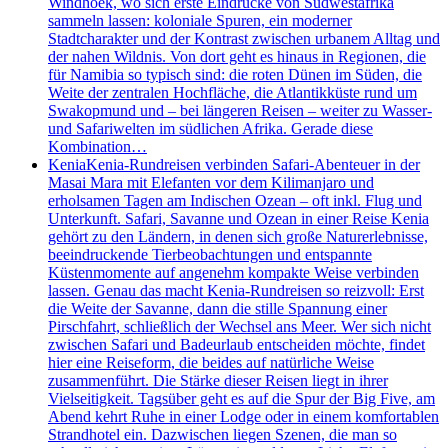
Windhoek, wo sich erste Eindrücke von Südwestafrika
sammeln lassen: koloniale Spuren, ein moderner
Stadtcharakter und der Kontrast zwischen urbanem Alltag und
der nahen Wildnis. Von dort geht es hinaus in Regionen, die
für Namibia so typisch sind: die roten Dünen im Süden, die
Weite der zentralen Hochfläche, die Atlantikküste rund um
Swakopmund und – bei längeren Reisen – weiter zu Wasser-
und Safariwelten im südlichen Afrika. Gerade diese
Kombination…
Kenia
Kenia-Rundreisen verbinden Safari-Abenteuer in der
Masai Mara mit Elefanten vor dem Kilimanjaro und
erholsamen Tagen am Indischen Ozean – oft inkl. Flug und
Unterkunft. Safari, Savanne und Ozean in einer Reise Kenia
gehört zu den Ländern, in denen sich große Naturerlebnisse,
beeindruckende Tierbeobachtungen und entspannte
Küstenmomente auf angenehm kompakte Weise verbinden
lassen. Genau das macht Kenia-Rundreisen so reizvoll: Erst
die Weite der Savanne, dann die stille Spannung einer
Pirschfahrt, schließlich der Wechsel ans Meer. Wer sich nicht
zwischen Safari und Badeurlaub entscheiden möchte, findet
hier eine Reiseform, die beides auf natürliche Weise
zusammenführt. Die Stärke dieser Reisen liegt in ihrer
Vielseitigkeit. Tagsüber geht es auf die Spur der Big Five, am
Abend kehrt Ruhe in einer Lodge oder in einem komfortablen
Strandhotel ein. Dazwischen liegen Szenen, die man so