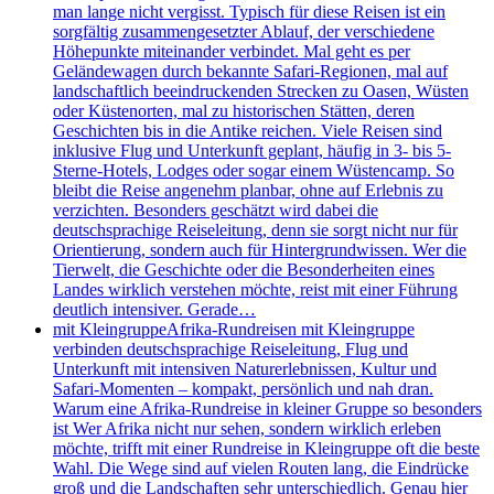
man lange nicht vergisst. Typisch für diese Reisen ist ein
sorgfältig zusammengesetzter Ablauf, der verschiedene
Höhepunkte miteinander verbindet. Mal geht es per
Geländewagen durch bekannte Safari-Regionen, mal auf
landschaftlich beeindruckenden Strecken zu Oasen, Wüsten
oder Küstenorten, mal zu historischen Stätten, deren
Geschichten bis in die Antike reichen. Viele Reisen sind
inklusive Flug und Unterkunft geplant, häufig in 3- bis 5-
Sterne-Hotels, Lodges oder sogar einem Wüstencamp. So
bleibt die Reise angenehm planbar, ohne auf Erlebnis zu
verzichten. Besonders geschätzt wird dabei die
deutschsprachige Reiseleitung, denn sie sorgt nicht nur für
Orientierung, sondern auch für Hintergrundwissen. Wer die
Tierwelt, die Geschichte oder die Besonderheiten eines
Landes wirklich verstehen möchte, reist mit einer Führung
deutlich intensiver. Gerade…
mit Kleingruppe
Afrika-Rundreisen mit Kleingruppe
verbinden deutschsprachige Reiseleitung, Flug und
Unterkunft mit intensiven Naturerlebnissen, Kultur und
Safari-Momenten – kompakt, persönlich und nah dran.
Warum eine Afrika-Rundreise in kleiner Gruppe so besonders
ist Wer Afrika nicht nur sehen, sondern wirklich erleben
möchte, trifft mit einer Rundreise in Kleingruppe oft die beste
Wahl. Die Wege sind auf vielen Routen lang, die Eindrücke
groß und die Landschaften sehr unterschiedlich. Genau hier