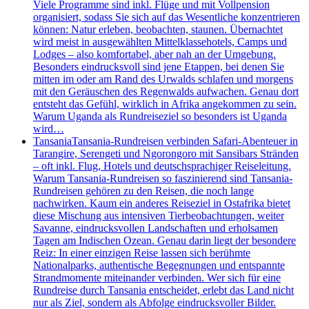
Viele Programme sind inkl. Flüge und mit Vollpension
organisiert, sodass Sie sich auf das Wesentliche konzentrieren
können: Natur erleben, beobachten, staunen. Übernachtet
wird meist in ausgewählten Mittelklassehotels, Camps und
Lodges – also komfortabel, aber nah an der Umgebung.
Besonders eindrucksvoll sind jene Etappen, bei denen Sie
mitten im oder am Rand des Urwalds schlafen und morgens
mit den Geräuschen des Regenwalds aufwachen. Genau dort
entsteht das Gefühl, wirklich in Afrika angekommen zu sein.
Warum Uganda als Rundreiseziel so besonders ist Uganda
wird…
Tansania
Tansania-Rundreisen verbinden Safari-Abenteuer in
Tarangire, Serengeti und Ngorongoro mit Sansibars Stränden
– oft inkl. Flug, Hotels und deutschsprachiger Reiseleitung.
Warum Tansania-Rundreisen so faszinierend sind Tansania-
Rundreisen gehören zu den Reisen, die noch lange
nachwirken. Kaum ein anderes Reiseziel in Ostafrika bietet
diese Mischung aus intensiven Tierbeobachtungen, weiter
Savanne, eindrucksvollen Landschaften und erholsamen
Tagen am Indischen Ozean. Genau darin liegt der besondere
Reiz: In einer einzigen Reise lassen sich berühmte
Nationalparks, authentische Begegnungen und entspannte
Strandmomente miteinander verbinden. Wer sich für eine
Rundreise durch Tansania entscheidet, erlebt das Land nicht
nur als Ziel, sondern als Abfolge eindrucksvoller Bilder.