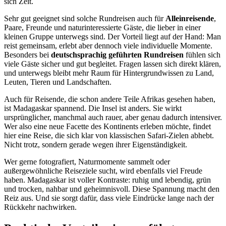
sich Zeit.
Sehr gut geeignet sind solche Rundreisen auch für
Alleinreisende
,
Paare, Freunde und naturinteressierte Gäste, die lieber in einer
kleinen Gruppe unterwegs sind. Der Vorteil liegt auf der Hand: Man
reist gemeinsam, erlebt aber dennoch viele individuelle Momente.
Besonders bei
deutschsprachig geführten Rundreisen
fühlen sich
viele Gäste sicher und gut begleitet. Fragen lassen sich direkt klären,
und unterwegs bleibt mehr Raum für Hintergrundwissen zu Land,
Leuten, Tieren und Landschaften.
Auch für Reisende, die schon andere Teile Afrikas gesehen haben,
ist Madagaskar spannend. Die Insel ist anders. Sie wirkt
ursprünglicher, manchmal auch rauer, aber genau dadurch intensiver.
Wer also eine neue Facette des Kontinents erleben möchte, findet
hier eine Reise, die sich klar von klassischen Safari-Zielen abhebt.
Nicht trotz, sondern gerade wegen ihrer Eigenständigkeit.
Wer gerne fotografiert, Naturmomente sammelt oder
außergewöhnliche Reiseziele sucht, wird ebenfalls viel Freude
haben. Madagaskar ist voller Kontraste: ruhig und lebendig, grün
und trocken, nahbar und geheimnisvoll. Diese Spannung macht den
Reiz aus. Und sie sorgt dafür, dass viele Eindrücke lange nach der
Rückkehr nachwirken.