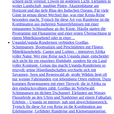
schnell nicht vergisst: Löwen im goldenen Licht, Elefanten in
weiter Landschaft, staubige Pisten, Akazienbäume am
Horizont und das tiefe Blau des Indischen Ozeans. Für viele
Gäste ist genau dieser Wechsel das, was eine Kenia-Reise
besonders macht. Typisch für diese Art von Rundreise ist die
Kombination aus mehreren Naturerlebnissen mit einer
entspannten Schlussphase an der Küste. Häufig starten die
Programme mit Fluganreise und einer ersten Übernachtung in
einem Mittelklassehotel oder in einer…
Uganda
Uganda-Rundreisen verbinden Gorillas,
Schimpansen, Bootssafaris und Pirschfahrten mit Flügen,
Mittelklassehotels, Camps und Lodges – intensives Afrika
voller Natur. Wer eine Reise nach Uganda plant, entscheidet
sich nicht für ein einzelnes Highlight, sondern für ein Land
voller Kontraste. Genau das macht Uganda-Rundreisen so
reizvoll: grüne Hügellandschaften wechseln sich mit
Savannen, Seen und Regenwald ab, große Wildnis liegt oft
nur wenige Fahrstunden von lebendigen Orten entfernt. Dazu
kommen Begegnungen mit einer Tierwelt, die in Afrika zu
den eindrucksvollsten zählt. Gorillas im Nebelwald,
Schimpansen im dichten Dschungel, Elefanten am Wasser,
Flusspferde an den Ufern und Nashörner auf einem Fußsafari-
Erlebnis – Uganda ist intensiv, nah und abwechslungsreich.
Typisch für diese Art von Reise ist die Kombination aus
Erlebnisreise, Geführter Rundreise und Kleingruppenreise.