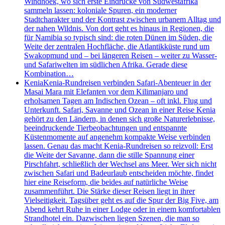
Windhoek, wo sich erste Eindrücke von Südwestafrika
sammeln lassen: koloniale Spuren, ein moderner
Stadtcharakter und der Kontrast zwischen urbanem Alltag und
der nahen Wildnis. Von dort geht es hinaus in Regionen, die
für Namibia so typisch sind: die roten Dünen im Süden, die
Weite der zentralen Hochfläche, die Atlantikküste rund um
Swakopmund und – bei längeren Reisen – weiter zu Wasser-
und Safariwelten im südlichen Afrika. Gerade diese
Kombination…
Kenia
Kenia-Rundreisen verbinden Safari-Abenteuer in der
Masai Mara mit Elefanten vor dem Kilimanjaro und
erholsamen Tagen am Indischen Ozean – oft inkl. Flug und
Unterkunft. Safari, Savanne und Ozean in einer Reise Kenia
gehört zu den Ländern, in denen sich große Naturerlebnisse,
beeindruckende Tierbeobachtungen und entspannte
Küstenmomente auf angenehm kompakte Weise verbinden
lassen. Genau das macht Kenia-Rundreisen so reizvoll: Erst
die Weite der Savanne, dann die stille Spannung einer
Pirschfahrt, schließlich der Wechsel ans Meer. Wer sich nicht
zwischen Safari und Badeurlaub entscheiden möchte, findet
hier eine Reiseform, die beides auf natürliche Weise
zusammenführt. Die Stärke dieser Reisen liegt in ihrer
Vielseitigkeit. Tagsüber geht es auf die Spur der Big Five, am
Abend kehrt Ruhe in einer Lodge oder in einem komfortablen
Strandhotel ein. Dazwischen liegen Szenen, die man so