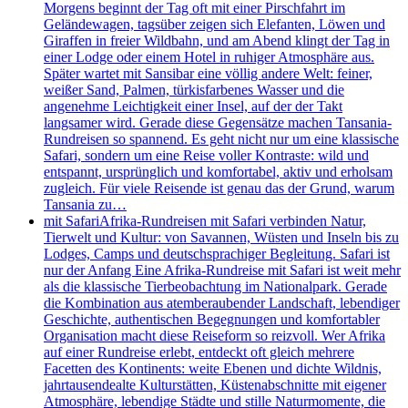
Morgens beginnt der Tag oft mit einer Pirschfahrt im
Geländewagen, tagsüber zeigen sich Elefanten, Löwen und
Giraffen in freier Wildbahn, und am Abend klingt der Tag in
einer Lodge oder einem Hotel in ruhiger Atmosphäre aus.
Später wartet mit Sansibar eine völlig andere Welt: feiner,
weißer Sand, Palmen, türkisfarbenes Wasser und die
angenehme Leichtigkeit einer Insel, auf der der Takt
langsamer wird. Gerade diese Gegensätze machen Tansania-
Rundreisen so spannend. Es geht nicht nur um eine klassische
Safari, sondern um eine Reise voller Kontraste: wild und
entspannt, ursprünglich und komfortabel, aktiv und erholsam
zugleich. Für viele Reisende ist genau das der Grund, warum
Tansania zu…
mit Safari
Afrika-Rundreisen mit Safari verbinden Natur,
Tierwelt und Kultur: von Savannen, Wüsten und Inseln bis zu
Lodges, Camps und deutschsprachiger Begleitung. Safari ist
nur der Anfang Eine Afrika-Rundreise mit Safari ist weit mehr
als die klassische Tierbeobachtung im Nationalpark. Gerade
die Kombination aus atemberaubender Landschaft, lebendiger
Geschichte, authentischen Begegnungen und komfortabler
Organisation macht diese Reiseform so reizvoll. Wer Afrika
auf einer Rundreise erlebt, entdeckt oft gleich mehrere
Facetten des Kontinents: weite Ebenen und dichte Wildnis,
jahrtausendealte Kulturstätten, Küstenabschnitte mit eigener
Atmosphäre, lebendige Städte und stille Naturmomente, die