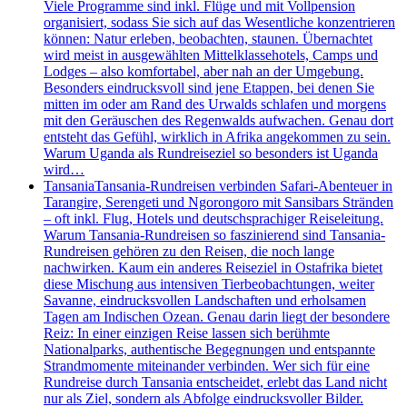
Viele Programme sind inkl. Flüge und mit Vollpension
organisiert, sodass Sie sich auf das Wesentliche konzentrieren
können: Natur erleben, beobachten, staunen. Übernachtet
wird meist in ausgewählten Mittelklassehotels, Camps und
Lodges – also komfortabel, aber nah an der Umgebung.
Besonders eindrucksvoll sind jene Etappen, bei denen Sie
mitten im oder am Rand des Urwalds schlafen und morgens
mit den Geräuschen des Regenwalds aufwachen. Genau dort
entsteht das Gefühl, wirklich in Afrika angekommen zu sein.
Warum Uganda als Rundreiseziel so besonders ist Uganda
wird…
Tansania
Tansania-Rundreisen verbinden Safari-Abenteuer in
Tarangire, Serengeti und Ngorongoro mit Sansibars Stränden
– oft inkl. Flug, Hotels und deutschsprachiger Reiseleitung.
Warum Tansania-Rundreisen so faszinierend sind Tansania-
Rundreisen gehören zu den Reisen, die noch lange
nachwirken. Kaum ein anderes Reiseziel in Ostafrika bietet
diese Mischung aus intensiven Tierbeobachtungen, weiter
Savanne, eindrucksvollen Landschaften und erholsamen
Tagen am Indischen Ozean. Genau darin liegt der besondere
Reiz: In einer einzigen Reise lassen sich berühmte
Nationalparks, authentische Begegnungen und entspannte
Strandmomente miteinander verbinden. Wer sich für eine
Rundreise durch Tansania entscheidet, erlebt das Land nicht
nur als Ziel, sondern als Abfolge eindrucksvoller Bilder.