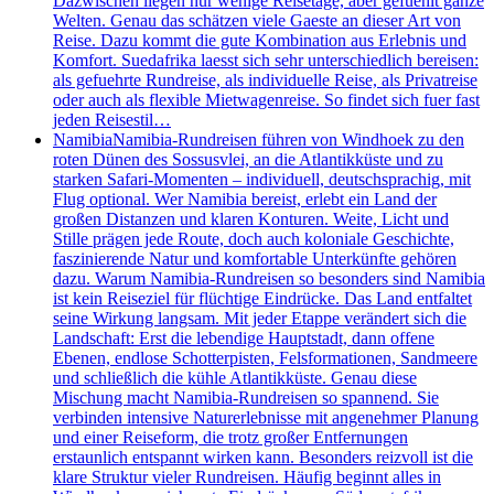
Dazwischen liegen nur wenige Reisetage, aber gefuehlt ganze
Welten. Genau das schätzen viele Gaeste an dieser Art von
Reise. Dazu kommt die gute Kombination aus Erlebnis und
Komfort. Suedafrika laesst sich sehr unterschiedlich bereisen:
als gefuehrte Rundreise, als individuelle Reise, als Privatreise
oder auch als flexible Mietwagenreise. So findet sich fuer fast
jeden Reisestil…
Namibia
Namibia-Rundreisen führen von Windhoek zu den
roten Dünen des Sossusvlei, an die Atlantikküste und zu
starken Safari-Momenten – individuell, deutschsprachig, mit
Flug optional. Wer Namibia bereist, erlebt ein Land der
großen Distanzen und klaren Konturen. Weite, Licht und
Stille prägen jede Route, doch auch koloniale Geschichte,
faszinierende Natur und komfortable Unterkünfte gehören
dazu. Warum Namibia-Rundreisen so besonders sind Namibia
ist kein Reiseziel für flüchtige Eindrücke. Das Land entfaltet
seine Wirkung langsam. Mit jeder Etappe verändert sich die
Landschaft: Erst die lebendige Hauptstadt, dann offene
Ebenen, endlose Schotterpisten, Felsformationen, Sandmeere
und schließlich die kühle Atlantikküste. Genau diese
Mischung macht Namibia-Rundreisen so spannend. Sie
verbinden intensive Naturerlebnisse mit angenehmer Planung
und einer Reiseform, die trotz großer Entfernungen
erstaunlich entspannt wirken kann. Besonders reizvoll ist die
klare Struktur vieler Rundreisen. Häufig beginnt alles in