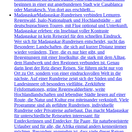
beginnen in einer gut angebundenen Stadt wie Casablanca
oder Marrakesch. Von dort aus erschließt…
Madagaskar
Madagaskar-Rundreisen verbinden Lemuren,
Regenwald, Isalo-Nationalpark und Hochlandstädte – auf
deutschsprachigen Touren, mit Flug optional und Unterkunft.
Madagaskar erleben: ein Inselstaat voller Kontraste
Madagaskar ist kein Reiseziel für den schnellen Eindruck.
Wer sich für Madagaskar-Rundreisen entscheidet, sucht das
Besondere: Landschaften, die sich auf kurzer Distanz immer
wieder verändern, Tiere, die es nur hier gibt, und
Begegnungen mit einer Inselkultur, die stark mit dem Alltag,
dem Handwerk und den Regionen verbunden ist. Genau
darin liegt der Reiz dieser Reisen. Sie führen nicht nur von
Ort zu Ort, sondern von einer eindrucksvollen Welt in die
nächste. Auf einer Rundreise zeigt sich der Süden und das
Landesinnere oft besonders vielfältig. Zerklüftete
Felsformationen, grüne Regenwaldgebiete, weite
Hochlandlandschaften und lebendige Städte liegen auf einer
Route, die Natur und Kultur eng miteinander verknüpft. Viele
Programme sind als geführte Rundreisen, individuelle
Rundreise oder Privatreise aufgebaut. Das macht Madagaskar
für unterschiedliche Reisearten interessant: für
Entdeckerinnen und Entdecker, für Paare, für naturbegeisterte
Urlauber und für alle, die Afrika einmal anders kennenlernen
möchten. Besonders angenehm ist, dass viele dieser Reisen