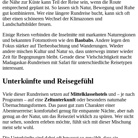
die Nähe zur Küste kann Teil der Reise sein, wenn die Route
entsprechend geplant ist. So lassen sich Natur, Bewegung und Ruhe
gut kombinieren. Wer eine längere Rundreise bucht, kann sich oft
über einen schöneren Wechsel der Klimazonen und
Landschaftsbilder freuen.
Einige Reisen verbinden die Inselmitte mit markanten Naturregionen
und bekannten Fotomotiven wie den
Baobabs
. Andere legen den
Fokus stärker auf Tierbeobachtung und Wanderungen. Wieder
andere mischen Kultur und Natur so, dass unterwegs immer wieder
Zeit für Begegnungen bleibt. Gerade diese Vielschichtigkeit macht
Madagaskar-Rundreisen mit Safari für unterschiedliche Reisetypen
interessant.
Unterkünfte und Reisegefühl
Viele dieser Rundreisen setzen auf
Mittelklassehotels
und – je nach
Programm – auf eine
Zeltunterkunft
oder besonders naturnahe
Übernachtungsformen. Das passt gut zum Charakter einer
Abenteuerreise: komfortabel genug für entspannte Nächte, aber nah
genug an der Natur, um das Reiseziel wirklich zu spüren. Wer nicht
nur sehen, sondern erleben möchte, fühlt sich mit dieser Mischung
meist sehr wohl.
Die Unterkünfte sind dabei oft bewusst so gewählt, dass sie