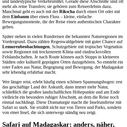
und landestypische Verkehrsmittel. Gerade diese Abschnitte sind oft
mehr als reine Transfers; sie gehören zum Reiseerlebnis dazu.
Manchmal geht es auch mit der
Rikscha
durch einen Ort oder mit
dem
Einbaum
über einen Fluss – kleine, einfache
Bewegungsmomente, die der Reise einen authentischen Charakter
geben.
Später stehen in vielen Rundreisen die bekannten Naturregionen im
Vordergrund. Dazu zählen Regenwaldgebiete mit guter Chance auf
Lemurenbeobachtungen
, Schutzgebiete mit tropischer Vegetation
sowie Regionen mit trockenerem Klima und eindrucksvollen
Felslandschaften. Je nach Route können auch Stopps in kleineren
Städten oder kulturell geprägten Orten dazugehören. So entsteht ein
roter Faden aus Natur, Begegnung und Bewegung, der Madagaskar
sehr lebendig erfahrbar macht.
Wer länger reist, erlebt häufig einen schönen Spannungsbogen: erst
das geschäftige Land der Ankunft, dann immer mehr Natur,
schließlich die großen landschaftlichen Höhepunkte und am Ende
vielleicht ein besonders ruhiger Abschnitt, an dem die Reise noch
einmal nachklingt. Diese Dramaturgie macht die Inselrundreise mit
Safari so stark. Sie erzählt nicht nur von Tieren und Parks, sondern
von einer Insel, die sich unterwegs ständig neu zeigt.
Safari auf Madagaskar: anders, näher,