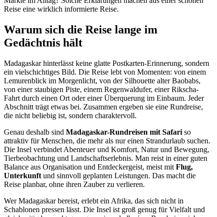
Märkte im Alltag? Solche Erklärungen machen aus einer schönen
Reise eine wirklich informierte Reise.
Warum sich die Reise lange im
Gedächtnis hält
Madagaskar hinterlässt keine glatte Postkarten-Erinnerung, sondern
ein vielschichtiges Bild. Die Reise lebt von Momenten: von einem
Lemurenblick im Morgenlicht, von der Silhouette alter Baobabs,
von einer staubigen Piste, einem Regenwaldufer, einer Rikscha-
Fahrt durch einen Ort oder einer Überquerung im Einbaum. Jeder
Abschnitt trägt etwas bei. Zusammen ergeben sie eine Rundreise,
die nicht beliebig ist, sondern charaktervoll.
Genau deshalb sind
Madagaskar-Rundreisen mit Safari
so
attraktiv für Menschen, die mehr als nur einen Strandurlaub suchen.
Die Insel verbindet Abenteuer und Komfort, Natur und Bewegung,
Tierbeobachtung und Landschaftserlebnis. Man reist in einer guten
Balance aus Organisation und Entdeckergeist, meist mit
Flug,
Unterkunft
und sinnvoll geplanten Leistungen. Das macht die
Reise planbar, ohne ihren Zauber zu verlieren.
Wer Madagaskar bereist, erlebt ein Afrika, das sich nicht in
Schablonen pressen lässt. Die Insel ist groß genug für Vielfalt und