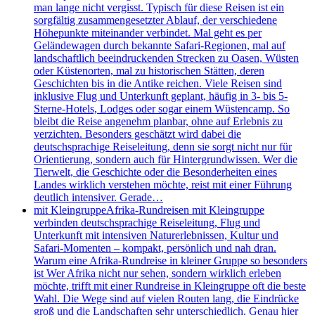
man lange nicht vergisst. Typisch für diese Reisen ist ein
sorgfältig zusammengesetzter Ablauf, der verschiedene
Höhepunkte miteinander verbindet. Mal geht es per
Geländewagen durch bekannte Safari-Regionen, mal auf
landschaftlich beeindruckenden Strecken zu Oasen, Wüsten
oder Küstenorten, mal zu historischen Stätten, deren
Geschichten bis in die Antike reichen. Viele Reisen sind
inklusive Flug und Unterkunft geplant, häufig in 3- bis 5-
Sterne-Hotels, Lodges oder sogar einem Wüstencamp. So
bleibt die Reise angenehm planbar, ohne auf Erlebnis zu
verzichten. Besonders geschätzt wird dabei die
deutschsprachige Reiseleitung, denn sie sorgt nicht nur für
Orientierung, sondern auch für Hintergrundwissen. Wer die
Tierwelt, die Geschichte oder die Besonderheiten eines
Landes wirklich verstehen möchte, reist mit einer Führung
deutlich intensiver. Gerade…
mit Kleingruppe
Afrika-Rundreisen mit Kleingruppe
verbinden deutschsprachige Reiseleitung, Flug und
Unterkunft mit intensiven Naturerlebnissen, Kultur und
Safari-Momenten – kompakt, persönlich und nah dran.
Warum eine Afrika-Rundreise in kleiner Gruppe so besonders
ist Wer Afrika nicht nur sehen, sondern wirklich erleben
möchte, trifft mit einer Rundreise in Kleingruppe oft die beste
Wahl. Die Wege sind auf vielen Routen lang, die Eindrücke
groß und die Landschaften sehr unterschiedlich. Genau hier