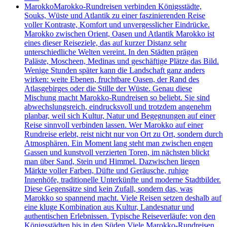
Marokko
Marokko-Rundreisen verbinden Königsstädte,
Souks, Wüste und Atlantik zu einer faszinierenden Reise
voller Kontraste, Komfort und unvergesslicher Eindrücke.
Marokko zwischen Orient, Oasen und Atlantik Marokko ist
eines dieser Reiseziele, das auf kurzer Distanz sehr
unterschiedliche Welten vereint. In den Städten prägen
Paläste, Moscheen, Medinas und geschäftige Plätze das Bild.
Wenige Stunden später kann die Landschaft ganz anders
wirken: weite Ebenen, fruchtbare Oasen, der Rand des
Atlasgebirges oder die Stille der Wüste. Genau diese
Mischung macht Marokko-Rundreisen so beliebt. Sie sind
abwechslungsreich, eindrucksvoll und trotzdem angenehm
planbar, weil sich Kultur, Natur und Begegnungen auf einer
Reise sinnvoll verbinden lassen. Wer Marokko auf einer
Rundreise erlebt, reist nicht nur von Ort zu Ort, sondern durch
Atmosphären. Ein Moment lang steht man zwischen engen
Gassen und kunstvoll verzierten Toren, im nächsten blickt
man über Sand, Stein und Himmel. Dazwischen liegen
Märkte voller Farben, Düfte und Geräusche, ruhige
Innenhöfe, traditionelle Unterkünfte und moderne Stadtbilder.
Diese Gegensätze sind kein Zufall, sondern das, was
Marokko so spannend macht. Viele Reisen setzen deshalb auf
eine kluge Kombination aus Kultur, Landesnatur und
authentischen Erlebnissen. Typische Reiseverläufe: von den
Königsstädten bis in den Süden Viele Marokko-Rundreisen