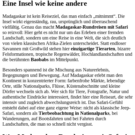
Eine Insel wie keine andere
Madagaskar ist kein Reiseziel, das man einfach „mitnimmt“. Die
Insel wirkt eigenständig, rau, ursprünglich und überraschend
vielfältig. Genau das macht
Madagaskar-Rundreisen mit Safari
so reizvoll: Hier geht es nicht nur um das Erleben einer fremden
Landschaft, sondern um eine Reise in eine Welt, die sich deutlich
von vielen klassischen Afrika-Zielen unterscheidet. Statt endloser
Savannen mit Großwild stehen hier
einzigartige Tierarten
, bizarre
Felsformationen, tropische Regenwälder, Hochlandlandschaften und
die berühmten
Baobabs
im Mittelpunkt.
Besonders spannend ist die Mischung aus Naturerlebnis,
Begegnungen und Bewegung. Auf Madagaskar erlebt man den
Kontinent in konzentrierter Form: farbenfrohe Märkte, lebendige
Orte, stille Nationalparks, Flüsse, Küstenabschnitte und kleine
Dörfer wechseln sich ab. Wer sich für Tiere, Fotografie, Natur und
authentische Eindrücke interessiert, findet hier eine Reiseart, die sehr
intensiv und zugleich abwechslungsreich ist. Das Safari-Gefühl
entsteht dabei auf eine ganz eigene Weise: nicht als klassische Jeep-
Safari, sondern als
Tierbeobachtung in Nationalparks
, bei
Wanderungen, auf Bootsfahrten und bei Fahrten durch
Landschaften, die man so schnell nicht vergisst.