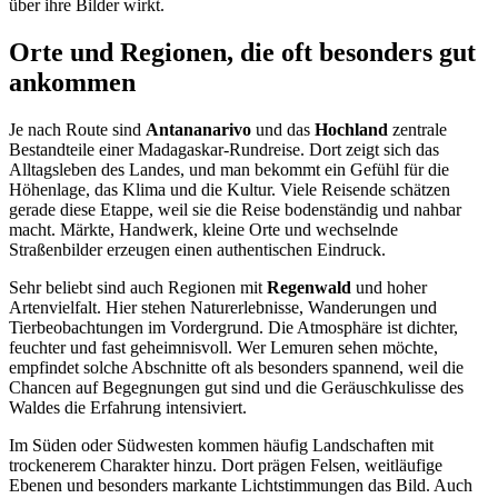
über ihre Bilder wirkt.
Orte und Regionen, die oft besonders gut
ankommen
Je nach Route sind
Antananarivo
und das
Hochland
zentrale
Bestandteile einer Madagaskar-Rundreise. Dort zeigt sich das
Alltagsleben des Landes, und man bekommt ein Gefühl für die
Höhenlage, das Klima und die Kultur. Viele Reisende schätzen
gerade diese Etappe, weil sie die Reise bodenständig und nahbar
macht. Märkte, Handwerk, kleine Orte und wechselnde
Straßenbilder erzeugen einen authentischen Eindruck.
Sehr beliebt sind auch Regionen mit
Regenwald
und hoher
Artenvielfalt. Hier stehen Naturerlebnisse, Wanderungen und
Tierbeobachtungen im Vordergrund. Die Atmosphäre ist dichter,
feuchter und fast geheimnisvoll. Wer Lemuren sehen möchte,
empfindet solche Abschnitte oft als besonders spannend, weil die
Chancen auf Begegnungen gut sind und die Geräuschkulisse des
Waldes die Erfahrung intensiviert.
Im Süden oder Südwesten kommen häufig Landschaften mit
trockenerem Charakter hinzu. Dort prägen Felsen, weitläufige
Ebenen und besonders markante Lichtstimmungen das Bild. Auch