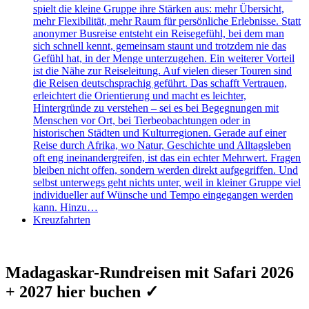
spielt die kleine Gruppe ihre Stärken aus: mehr Übersicht,
mehr Flexibilität, mehr Raum für persönliche Erlebnisse. Statt
anonymer Busreise entsteht ein Reisegefühl, bei dem man
sich schnell kennt, gemeinsam staunt und trotzdem nie das
Gefühl hat, in der Menge unterzugehen. Ein weiterer Vorteil
ist die Nähe zur Reiseleitung. Auf vielen dieser Touren sind
die Reisen deutschsprachig geführt. Das schafft Vertrauen,
erleichtert die Orientierung und macht es leichter,
Hintergründe zu verstehen – sei es bei Begegnungen mit
Menschen vor Ort, bei Tierbeobachtungen oder in
historischen Städten und Kulturregionen. Gerade auf einer
Reise durch Afrika, wo Natur, Geschichte und Alltagsleben
oft eng ineinandergreifen, ist das ein echter Mehrwert. Fragen
bleiben nicht offen, sondern werden direkt aufgegriffen. Und
selbst unterwegs geht nichts unter, weil in kleiner Gruppe viel
individueller auf Wünsche und Tempo eingegangen werden
kann. Hinzu…
Kreuzfahrten
Madagaskar-Rundreisen mit Safari 2026
+ 2027 hier buchen ✓