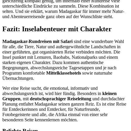
gleichzeitig kompakt genug, um innerhalb einer Rundreise viele
unterschiedliche Eindrücke zu sammeln. Diese Kombination ist
selten. Und sie erklärt, warum Madagaskar für immer mehr Natur-
und Abenteuerreisende ganz oben auf der Wunschliste steht.
Fazit: Inselabenteuer mit Charakter
Madagaskar-Rundreisen mit Safari
sind eine wunderbare Wahl
für alle, die Tiere, Natur und außergewöhnliche Landschaften in
einer geführten, gut organisierten Reise verbinden möchten. Die
Insel punktet mit Lemuren, Baobabs, Nationalparks und einem
starken eigenen Charakter. Dazu kommen authentische
Begegnungen, abwechslungsreiche Tagesetappen und je nach
Programm komfortable
Mittelklassehotels
sowie naturnahe
Übernachtungen.
Wer eine Reise sucht, die emotional, informativ und
abwechslungsreich ist, wird hier fündig. Besonders in
kleinen
Gruppen
, mit
deutschsprachiger Reiseleitung
und durchdachter
Planung entfaltet Madagaskar seinen ganzen Reiz. Es ist eine Reise
für Entdeckerinnen und Entdecker, für Naturfreunde,
Fotobegeisterte und alle, die Afrika einmal von einer sehr
besonderen Seite kennenlernen möchten.
Beliebte Reisen