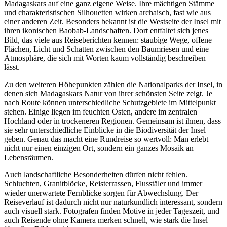
Madagaskars auf eine ganz eigene Weise. Ihre mächtigen Stämme
und charakteristischen Silhouetten wirken archaisch, fast wie aus
einer anderen Zeit. Besonders bekannt ist die Westseite der Insel mit
ihren ikonischen Baobab-Landschaften. Dort entfaltet sich jenes
Bild, das viele aus Reiseberichten kennen: staubige Wege, offene
Flächen, Licht und Schatten zwischen den Baumriesen und eine
Atmosphäre, die sich mit Worten kaum vollständig beschreiben
lässt.
Zu den weiteren Höhepunkten zählen die Nationalparks der Insel, in
denen sich Madagaskars Natur von ihrer schönsten Seite zeigt. Je
nach Route können unterschiedliche Schutzgebiete im Mittelpunkt
stehen. Einige liegen im feuchten Osten, andere im zentralen
Hochland oder in trockeneren Regionen. Gemeinsam ist ihnen, dass
sie sehr unterschiedliche Einblicke in die Biodiversität der Insel
geben. Genau das macht eine Rundreise so wertvoll: Man erlebt
nicht nur einen einzigen Ort, sondern ein ganzes Mosaik an
Lebensräumen.
Auch landschaftliche Besonderheiten dürfen nicht fehlen.
Schluchten, Granitblöcke, Reisterrassen, Flusstäler und immer
wieder unerwartete Fernblicke sorgen für Abwechslung. Der
Reiseverlauf ist dadurch nicht nur naturkundlich interessant, sondern
auch visuell stark. Fotografen finden Motive in jeder Tageszeit, und
auch Reisende ohne Kamera merken schnell, wie stark die Insel