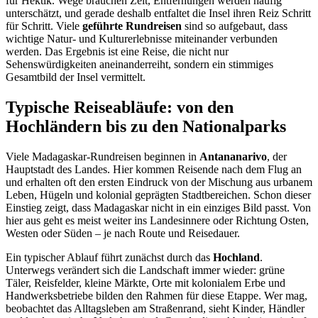
für Hektik. Wege brauchen Zeit, Entfernungen werden häufig
unterschätzt, und gerade deshalb entfaltet die Insel ihren Reiz Schritt
für Schritt. Viele
geführte Rundreisen
sind so aufgebaut, dass
wichtige Natur- und Kulturerlebnisse miteinander verbunden
werden. Das Ergebnis ist eine Reise, die nicht nur
Sehenswürdigkeiten aneinanderreiht, sondern ein stimmiges
Gesamtbild der Insel vermittelt.
Typische Reiseabläufe: von den
Hochländern bis zu den Nationalparks
Viele Madagaskar-Rundreisen beginnen in
Antananarivo
, der
Hauptstadt des Landes. Hier kommen Reisende nach dem Flug an
und erhalten oft den ersten Eindruck von der Mischung aus urbanem
Leben, Hügeln und kolonial geprägten Stadtbereichen. Schon dieser
Einstieg zeigt, dass Madagaskar nicht in ein einziges Bild passt. Von
hier aus geht es meist weiter ins Landesinnere oder Richtung Osten,
Westen oder Süden – je nach Route und Reisedauer.
Ein typischer Ablauf führt zunächst durch das
Hochland
.
Unterwegs verändert sich die Landschaft immer wieder: grüne
Täler, Reisfelder, kleine Märkte, Orte mit kolonialem Erbe und
Handwerksbetriebe bilden den Rahmen für diese Etappe. Wer mag,
beobachtet das Alltagsleben am Straßenrand, sieht Kinder, Händler