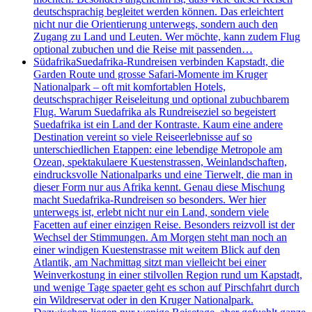
deutschsprachig begleitet werden können. Das erleichtert
nicht nur die Orientierung unterwegs, sondern auch den
Zugang zu Land und Leuten. Wer möchte, kann zudem Flug
optional zubuchen und die Reise mit passenden…
Südafrika
Suedafrika-Rundreisen verbinden Kapstadt, die
Garden Route und grosse Safari-Momente im Kruger
Nationalpark – oft mit komfortablen Hotels,
deutschsprachiger Reiseleitung und optional zubuchbarem
Flug. Warum Suedafrika als Rundreiseziel so begeistert
Suedafrika ist ein Land der Kontraste. Kaum eine andere
Destination vereint so viele Reiseerlebnisse auf so
unterschiedlichen Etappen: eine lebendige Metropole am
Ozean, spektakulaere Kuestenstrassen, Weinlandschaften,
eindrucksvolle Nationalparks und eine Tierwelt, die man in
dieser Form nur aus Afrika kennt. Genau diese Mischung
macht Suedafrika-Rundreisen so besonders. Wer hier
unterwegs ist, erlebt nicht nur ein Land, sondern viele
Facetten auf einer einzigen Reise. Besonders reizvoll ist der
Wechsel der Stimmungen. Am Morgen steht man noch an
einer windigen Kuestenstrasse mit weitem Blick auf den
Atlantik, am Nachmittag sitzt man vielleicht bei einer
Weinverkostung in einer stilvollen Region rund um Kapstadt,
und wenige Tage spaeter geht es schon auf Pirschfahrt durch
ein Wildreservat oder in den Kruger Nationalpark.