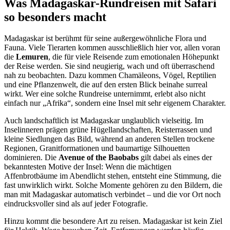
Was Madagaskar-Rundreisen mit Safari
so besonders macht
Madagaskar ist berühmt für seine außergewöhnliche Flora und
Fauna. Viele Tierarten kommen ausschließlich hier vor, allen voran
die
Lemuren
, die für viele Reisende zum emotionalen Höhepunkt
der Reise werden. Sie sind neugierig, wach und oft überraschend
nah zu beobachten. Dazu kommen Chamäleons, Vögel, Reptilien
und eine Pflanzenwelt, die auf den ersten Blick beinahe surreal
wirkt. Wer eine solche Rundreise unternimmt, erlebt also nicht
einfach nur „Afrika“, sondern eine Insel mit sehr eigenem Charakter.
Auch landschaftlich ist Madagaskar unglaublich vielseitig. Im
Inselinneren prägen grüne Hügellandschaften, Reisterrassen und
kleine Siedlungen das Bild, während an anderen Stellen trockene
Regionen, Granitformationen und baumartige Silhouetten
dominieren. Die
Avenue of the Baobabs
gilt dabei als eines der
bekanntesten Motive der Insel: Wenn die mächtigen
Affenbrotbäume im Abendlicht stehen, entsteht eine Stimmung, die
fast unwirklich wirkt. Solche Momente gehören zu den Bildern, die
man mit Madagaskar automatisch verbindet – und die vor Ort noch
eindrucksvoller sind als auf jeder Fotografie.
Hinzu kommt die besondere Art zu reisen. Madagaskar ist kein Ziel