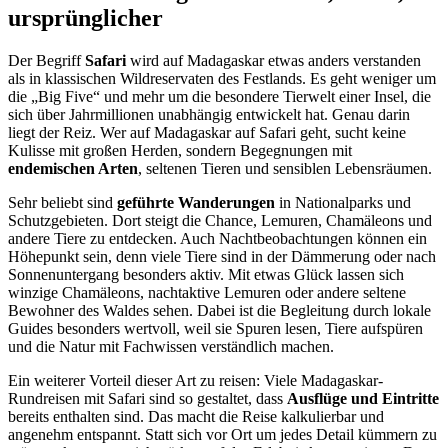
ursprünglicher
Der Begriff
Safari
wird auf Madagaskar etwas anders verstanden
als in klassischen Wildreservaten des Festlands. Es geht weniger um
die „Big Five“ und mehr um die besondere Tierwelt einer Insel, die
sich über Jahrmillionen unabhängig entwickelt hat. Genau darin
liegt der Reiz. Wer auf Madagaskar auf Safari geht, sucht keine
Kulisse mit großen Herden, sondern Begegnungen mit
endemischen Arten
, seltenen Tieren und sensiblen Lebensräumen.
Sehr beliebt sind
geführte Wanderungen
in Nationalparks und
Schutzgebieten. Dort steigt die Chance, Lemuren, Chamäleons und
andere Tiere zu entdecken. Auch Nachtbeobachtungen können ein
Höhepunkt sein, denn viele Tiere sind in der Dämmerung oder nach
Sonnenuntergang besonders aktiv. Mit etwas Glück lassen sich
winzige Chamäleons, nachtaktive Lemuren oder andere seltene
Bewohner des Waldes sehen. Dabei ist die Begleitung durch lokale
Guides besonders wertvoll, weil sie Spuren lesen, Tiere aufspüren
und die Natur mit Fachwissen verständlich machen.
Ein weiterer Vorteil dieser Art zu reisen: Viele Madagaskar-
Rundreisen mit Safari sind so gestaltet, dass
Ausflüge und Eintritte
bereits enthalten sind. Das macht die Reise kalkulierbar und
angenehm entspannt. Statt sich vor Ort um jedes Detail kümmern zu