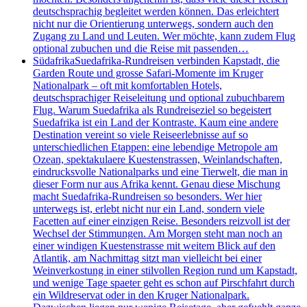
deutschsprachig begleitet werden können. Das erleichtert
nicht nur die Orientierung unterwegs, sondern auch den
Zugang zu Land und Leuten. Wer möchte, kann zudem Flug
optional zubuchen und die Reise mit passenden…
Südafrika
Suedafrika-Rundreisen verbinden Kapstadt, die
Garden Route und grosse Safari-Momente im Kruger
Nationalpark – oft mit komfortablen Hotels,
deutschsprachiger Reiseleitung und optional zubuchbarem
Flug. Warum Suedafrika als Rundreiseziel so begeistert
Suedafrika ist ein Land der Kontraste. Kaum eine andere
Destination vereint so viele Reiseerlebnisse auf so
unterschiedlichen Etappen: eine lebendige Metropole am
Ozean, spektakulaere Kuestenstrassen, Weinlandschaften,
eindrucksvolle Nationalparks und eine Tierwelt, die man in
dieser Form nur aus Afrika kennt. Genau diese Mischung
macht Suedafrika-Rundreisen so besonders. Wer hier
unterwegs ist, erlebt nicht nur ein Land, sondern viele
Facetten auf einer einzigen Reise. Besonders reizvoll ist der
Wechsel der Stimmungen. Am Morgen steht man noch an
einer windigen Kuestenstrasse mit weitem Blick auf den
Atlantik, am Nachmittag sitzt man vielleicht bei einer
Weinverkostung in einer stilvollen Region rund um Kapstadt,
und wenige Tage spaeter geht es schon auf Pirschfahrt durch
ein Wildreservat oder in den Kruger Nationalpark.