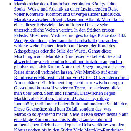
Marokko
Marokko-Rundreisen verbinden Königsstädte,
Souks, Wüste und Atlantik zu einer faszinierenden Reise
voller Kontraste, Komfort und unvergesslicher Eindrücke.
Marokko zwischen Orient, Oasen und Atlantik Marokko ist
eines dieser Reiseziele, das auf kurzer Distanz sehr
unterschiedliche Welten vereint. In den Städten prägen
Paläste, Moscheen, Medinas und geschäftige Plätze das Bild.
Wenige Stunden später kann die Landschaft ganz anders
wirken: weite Ebenen, fruchtbare Oasen, der Rand des
Atlasgebirges oder die Stille der Wüste. Genau diese
Mischung macht Marokko-Rundreisen so beliebt. Sie sind
abwechslungsreich, eindrucksvoll und trotzdem angenehm
planbar, weil sich Kultur, Natur und Begegnungen auf einer
Reise sinnvoll verbinden lassen. Wer Marokko auf einer
Rundreise erlebt, reist nicht nur von Ort zu Ort, sondern durch
Atmosphären. Ein Moment lang steht man zwischen engen
Gassen und kunstvoll verzierten Toren, im nächsten blickt
man über Sand, Stein und Himmel. Dazwischen liegen
Märkte voller Farben, Düfte und Geräusche, ruhige
Innenhöfe, traditionelle Unterkünfte und moderne Stadtbilder.
Diese Gegensätze sind kein Zufall, sondern das, was
Marokko so spannend macht. Viele Reisen setzen deshalb auf
eine kluge Kombination aus Kultur, Landesnatur und
authentischen Erlebnissen. Typische Reiseverläufe: von den
Königsstädten bis in den Süden Viele Marokko-Rundreisen