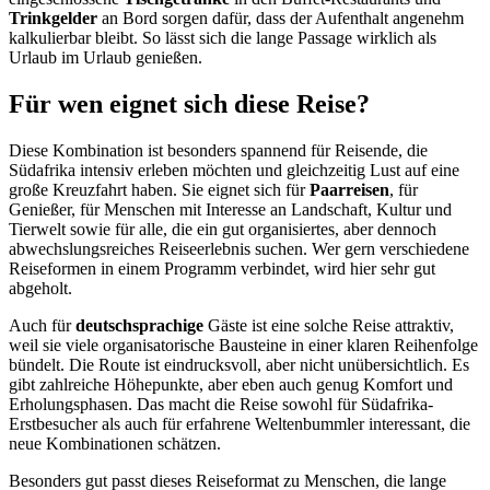
Trinkgelder
an Bord sorgen dafür, dass der Aufenthalt angenehm
kalkulierbar bleibt. So lässt sich die lange Passage wirklich als
Urlaub im Urlaub genießen.
Für wen eignet sich diese Reise?
Diese Kombination ist besonders spannend für Reisende, die
Südafrika intensiv erleben möchten und gleichzeitig Lust auf eine
große Kreuzfahrt haben. Sie eignet sich für
Paarreisen
, für
Genießer, für Menschen mit Interesse an Landschaft, Kultur und
Tierwelt sowie für alle, die ein gut organisiertes, aber dennoch
abwechslungsreiches Reiseerlebnis suchen. Wer gern verschiedene
Reiseformen in einem Programm verbindet, wird hier sehr gut
abgeholt.
Auch für
deutschsprachige
Gäste ist eine solche Reise attraktiv,
weil sie viele organisatorische Bausteine in einer klaren Reihenfolge
bündelt. Die Route ist eindrucksvoll, aber nicht unübersichtlich. Es
gibt zahlreiche Höhepunkte, aber eben auch genug Komfort und
Erholungsphasen. Das macht die Reise sowohl für Südafrika-
Erstbesucher als auch für erfahrene Weltenbummler interessant, die
neue Kombinationen schätzen.
Besonders gut passt dieses Reiseformat zu Menschen, die lange