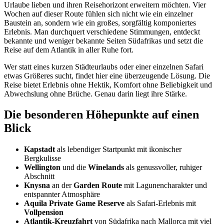
Urlaube lieben und ihren Reisehorizont erweitern möchten. Vier
Wochen auf dieser Route fühlen sich nicht wie ein einzelner
Baustein an, sondern wie ein großes, sorgfältig komponiertes
Erlebnis. Man durchquert verschiedene Stimmungen, entdeckt
bekannte und weniger bekannte Seiten Südafrikas und setzt die
Reise auf dem Atlantik in aller Ruhe fort.
Wer statt eines kurzen Städteurlaubs oder einer einzelnen Safari
etwas Größeres sucht, findet hier eine überzeugende Lösung. Die
Reise bietet Erlebnis ohne Hektik, Komfort ohne Beliebigkeit und
Abwechslung ohne Brüche. Genau darin liegt ihre Stärke.
Die besonderen Höhepunkte auf einen
Blick
Kapstadt
als lebendiger Startpunkt mit ikonischer
Bergkulisse
Wellington
und die
Winelands
als genussvoller, ruhiger
Abschnitt
Knysna
an der
Garden Route
mit Lagunencharakter und
entspannter Atmosphäre
Aquila Private Game Reserve
als Safari-Erlebnis mit
Vollpension
Atlantik-Kreuzfahrt
von Südafrika nach Mallorca mit viel