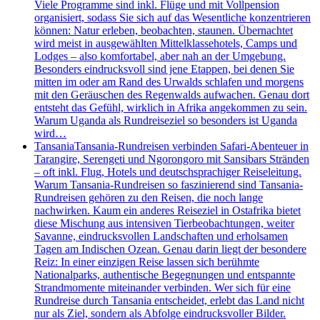
Viele Programme sind inkl. Flüge und mit Vollpension
organisiert, sodass Sie sich auf das Wesentliche konzentrieren
können: Natur erleben, beobachten, staunen. Übernachtet
wird meist in ausgewählten Mittelklassehotels, Camps und
Lodges – also komfortabel, aber nah an der Umgebung.
Besonders eindrucksvoll sind jene Etappen, bei denen Sie
mitten im oder am Rand des Urwalds schlafen und morgens
mit den Geräuschen des Regenwalds aufwachen. Genau dort
entsteht das Gefühl, wirklich in Afrika angekommen zu sein.
Warum Uganda als Rundreiseziel so besonders ist Uganda
wird…
Tansania
Tansania-Rundreisen verbinden Safari-Abenteuer in
Tarangire, Serengeti und Ngorongoro mit Sansibars Stränden
– oft inkl. Flug, Hotels und deutschsprachiger Reiseleitung.
Warum Tansania-Rundreisen so faszinierend sind Tansania-
Rundreisen gehören zu den Reisen, die noch lange
nachwirken. Kaum ein anderes Reiseziel in Ostafrika bietet
diese Mischung aus intensiven Tierbeobachtungen, weiter
Savanne, eindrucksvollen Landschaften und erholsamen
Tagen am Indischen Ozean. Genau darin liegt der besondere
Reiz: In einer einzigen Reise lassen sich berühmte
Nationalparks, authentische Begegnungen und entspannte
Strandmomente miteinander verbinden. Wer sich für eine
Rundreise durch Tansania entscheidet, erlebt das Land nicht
nur als Ziel, sondern als Abfolge eindrucksvoller Bilder.