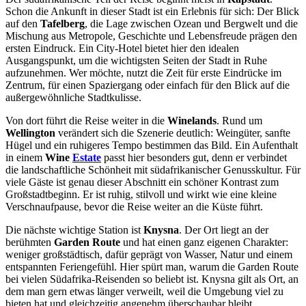
Schon die Ankunft in dieser Stadt ist ein Erlebnis für sich: Der Blick
auf den
Tafelberg
, die Lage zwischen Ozean und Bergwelt und die
Mischung aus Metropole, Geschichte und Lebensfreude prägen den
ersten Eindruck. Ein City-Hotel bietet hier den idealen
Ausgangspunkt, um die wichtigsten Seiten der Stadt in Ruhe
aufzunehmen. Wer möchte, nutzt die Zeit für erste Eindrücke im
Zentrum, für einen Spaziergang oder einfach für den Blick auf die
außergewöhnliche Stadtkulisse.
Von dort führt die Reise weiter in die
Winelands
. Rund um
Wellington
verändert sich die Szenerie deutlich: Weingüter, sanfte
Hügel und ein ruhigeres Tempo bestimmen das Bild. Ein Aufenthalt
in einem
Wine
Estate
passt hier besonders gut, denn er verbindet
die landschaftliche Schönheit mit südafrikanischer Genusskultur. Für
viele Gäste ist genau dieser Abschnitt ein schöner Kontrast zum
Großstadtbeginn. Er ist ruhig, stilvoll und wirkt wie eine kleine
Verschnaufpause, bevor die Reise weiter an die Küste führt.
Die nächste wichtige Station ist
Knysna
. Der Ort liegt an der
berühmten
Garden Route
und hat einen ganz eigenen Charakter:
weniger großstädtisch, dafür geprägt von Wasser, Natur und einem
entspannten Feriengefühl. Hier spürt man, warum die Garden Route
bei vielen Südafrika-Reisenden so beliebt ist. Knysna gilt als Ort, an
dem man gern etwas länger verweilt, weil die Umgebung viel zu
bieten hat und gleichzeitig angenehm überschaubar bleibt.