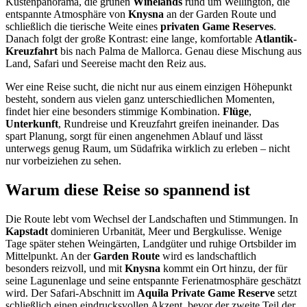
Küstenpanorama, die grünen
Winelands
rund um Wellington, die
entspannte Atmosphäre von
Knysna
an der Garden Route und
schließlich die tierische Weite eines
privaten Game Reserves
.
Danach folgt der große Kontrast: eine lange, komfortable
Atlantik-
Kreuzfahrt
bis nach Palma de Mallorca. Genau diese Mischung aus
Land, Safari und Seereise macht den Reiz aus.
Wer eine Reise sucht, die nicht nur aus einem einzigen Höhepunkt
besteht, sondern aus vielen ganz unterschiedlichen Momenten,
findet hier eine besonders stimmige Kombination.
Flüge
,
Unterkunft
, Rundreise und Kreuzfahrt greifen ineinander. Das
spart Planung, sorgt für einen angenehmen Ablauf und lässt
unterwegs genug Raum, um Südafrika wirklich zu erleben – nicht
nur vorbeiziehen zu sehen.
Warum diese Reise so spannend ist
Die Route lebt vom Wechsel der Landschaften und Stimmungen. In
Kapstadt
dominieren Urbanität, Meer und Bergkulisse. Wenige
Tage später stehen Weingärten, Landgüter und ruhige Ortsbilder im
Mittelpunkt. An der
Garden Route
wird es landschaftlich
besonders reizvoll, und mit
Knysna
kommt ein Ort hinzu, der für
seine Lagunenlage und seine entspannte Ferienatmosphäre geschätzt
wird. Der Safari-Abschnitt im
Aquila Private Game Reserve
setzt
schließlich einen eindrucksvollen Akzent, bevor der zweite Teil der