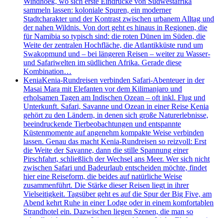
Windhoek, wo sich erste Eindrücke von Südwestafrika
sammeln lassen: koloniale Spuren, ein moderner
Stadtcharakter und der Kontrast zwischen urbanem Alltag und
der nahen Wildnis. Von dort geht es hinaus in Regionen, die
für Namibia so typisch sind: die roten Dünen im Süden, die
Weite der zentralen Hochfläche, die Atlantikküste rund um
Swakopmund und – bei längeren Reisen – weiter zu Wasser-
und Safariwelten im südlichen Afrika. Gerade diese
Kombination…
Kenia
Kenia-Rundreisen verbinden Safari-Abenteuer in der
Masai Mara mit Elefanten vor dem Kilimanjaro und
erholsamen Tagen am Indischen Ozean – oft inkl. Flug und
Unterkunft. Safari, Savanne und Ozean in einer Reise Kenia
gehört zu den Ländern, in denen sich große Naturerlebnisse,
beeindruckende Tierbeobachtungen und entspannte
Küstenmomente auf angenehm kompakte Weise verbinden
lassen. Genau das macht Kenia-Rundreisen so reizvoll: Erst
die Weite der Savanne, dann die stille Spannung einer
Pirschfahrt, schließlich der Wechsel ans Meer. Wer sich nicht
zwischen Safari und Badeurlaub entscheiden möchte, findet
hier eine Reiseform, die beides auf natürliche Weise
zusammenführt. Die Stärke dieser Reisen liegt in ihrer
Vielseitigkeit. Tagsüber geht es auf die Spur der Big Five, am
Abend kehrt Ruhe in einer Lodge oder in einem komfortablen
Strandhotel ein. Dazwischen liegen Szenen, die man so