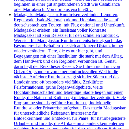
beginnen in einer gut angebundenen Stadt wie Casablanca
oder Marrakesch. Von dort aus erschließt…
Madagaskar
Madagaskar-Rundreisen verbinden Lemuren,
Regenwald, Isalo-Nationalpark und Hochlandstädte – auf
deutschsprachigen Touren, mit Flug optional und Unterkunft.
Madagaskar erleben: ein Inselstaat voller Kontraste
Madagaskar ist kein Reiseziel für den schnellen Eindruck.
Wer sich für Madagaskar-Rundreisen entscheidet, sucht das
Besondere: Landschaften, die sich auf kurzer Distanz immer
wieder verändern, Tiere, die es nur hier gibt, und
Begegnungen mit einer Inselkultur, die stark mit dem Alltag,
dem Handwerk und den Regionen verbunden ist. Genau
darin liegt der Reiz dieser Reisen. Sie führen nicht nur von
Ort zu Ort, sondern von einer eindrucksvollen Welt in die
nächste. Auf einer Rundreise zeigt sich der Süden und das
Landesinnere oft besonders vielfältig. Zerklüftete
Felsformationen, grüne Regenwaldgebiete, weite
Hochlandlandschaften und lebendige Städte liegen auf einer
Route, die Natur und Kultur eng miteinander verknüpft. Viele
Programme sind als geführte Rundreisen, individuelle
Rundreise oder Privatreise aufgebaut. Das macht Madagaskar
für unterschiedliche Reisearten interessant: für
Entdeckerinnen und Entdecker, für Paare, für naturbegeisterte
Urlauber und für alle, die Afrika einmal anders kennenlernen
möchten. Besonders angenehm ist, dass viele dieser Reisen