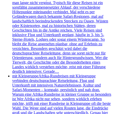
man lange nicht vergisst. Typisch für diese Reisen ist ein
sorgfältig zusammengesetzter Ablauf, der verschiedene
Höhepunkte miteinander verbindet. Mal geht es per
Geländewagen durch bekannte Safari-Regionen, mal auf
landschaftlich beeindruckenden Strecken zu Oasen, Wüsten
oder Küstenorten, mal zu historischen Stätten, deren
Geschichten bis in die Antike reichen. Viele Reisen sind
inklusive Flug und Unterkunft geplant, häufig in 3- bis 5-
Sterne-Hotels, Lodges oder sogar einem Wüstencamp. So
bleibt die Reise angenehm planbar, ohne auf Erlebnis zu
verzichten. Besonders geschätzt wird dabei die
deutschsprachige Reiseleitung, denn sie sorgt nicht nur für
Orientierung, sondern auch für Hintergrundwissen. Wer die
Tierwelt, die Geschichte oder die Besonderheiten eines
Landes wirklich verstehen möchte, reist mit einer Führung
deutlich intensiver. Gerade…
mit Kleingruppe
Afrika-Rundreisen mit Kleingruppe
verbinden deutschsprachige Reiseleitung, Flug und
Unterkunft mit intensiven Naturerlebnissen, Kultur und
Safari-Momenten – kompakt, persönlich und nah dran.
Warum eine Afrika-Rundreise in kleiner Gruppe so besonders
ist Wer Afrika nicht nur sehen, sondern wirklich erleben
möchte, trifft mit einer Rundreise in Kleingruppe oft die beste
Wahl. Die Wege sind auf vielen Routen lang, die Eindrücke
groß und die Landschaften sehr unterschiedlich. Genau hier