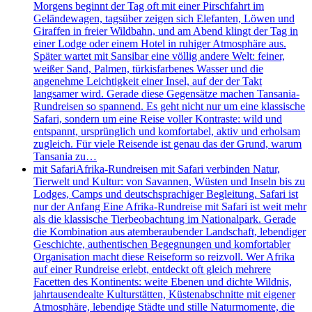
Morgens beginnt der Tag oft mit einer Pirschfahrt im
Geländewagen, tagsüber zeigen sich Elefanten, Löwen und
Giraffen in freier Wildbahn, und am Abend klingt der Tag in
einer Lodge oder einem Hotel in ruhiger Atmosphäre aus.
Später wartet mit Sansibar eine völlig andere Welt: feiner,
weißer Sand, Palmen, türkisfarbenes Wasser und die
angenehme Leichtigkeit einer Insel, auf der der Takt
langsamer wird. Gerade diese Gegensätze machen Tansania-
Rundreisen so spannend. Es geht nicht nur um eine klassische
Safari, sondern um eine Reise voller Kontraste: wild und
entspannt, ursprünglich und komfortabel, aktiv und erholsam
zugleich. Für viele Reisende ist genau das der Grund, warum
Tansania zu…
mit Safari
Afrika-Rundreisen mit Safari verbinden Natur,
Tierwelt und Kultur: von Savannen, Wüsten und Inseln bis zu
Lodges, Camps und deutschsprachiger Begleitung. Safari ist
nur der Anfang Eine Afrika-Rundreise mit Safari ist weit mehr
als die klassische Tierbeobachtung im Nationalpark. Gerade
die Kombination aus atemberaubender Landschaft, lebendiger
Geschichte, authentischen Begegnungen und komfortabler
Organisation macht diese Reiseform so reizvoll. Wer Afrika
auf einer Rundreise erlebt, entdeckt oft gleich mehrere
Facetten des Kontinents: weite Ebenen und dichte Wildnis,
jahrtausendealte Kulturstätten, Küstenabschnitte mit eigener
Atmosphäre, lebendige Städte und stille Naturmomente, die