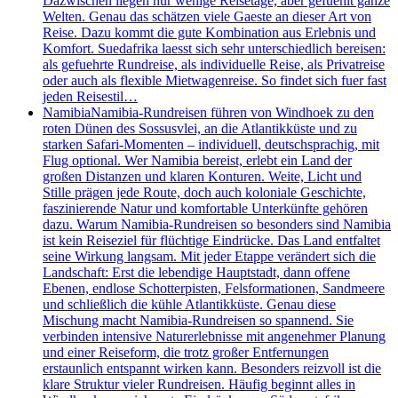
Dazwischen liegen nur wenige Reisetage, aber gefuehlt ganze
Welten. Genau das schätzen viele Gaeste an dieser Art von
Reise. Dazu kommt die gute Kombination aus Erlebnis und
Komfort. Suedafrika laesst sich sehr unterschiedlich bereisen:
als gefuehrte Rundreise, als individuelle Reise, als Privatreise
oder auch als flexible Mietwagenreise. So findet sich fuer fast
jeden Reisestil…
Namibia
Namibia-Rundreisen führen von Windhoek zu den
roten Dünen des Sossusvlei, an die Atlantikküste und zu
starken Safari-Momenten – individuell, deutschsprachig, mit
Flug optional. Wer Namibia bereist, erlebt ein Land der
großen Distanzen und klaren Konturen. Weite, Licht und
Stille prägen jede Route, doch auch koloniale Geschichte,
faszinierende Natur und komfortable Unterkünfte gehören
dazu. Warum Namibia-Rundreisen so besonders sind Namibia
ist kein Reiseziel für flüchtige Eindrücke. Das Land entfaltet
seine Wirkung langsam. Mit jeder Etappe verändert sich die
Landschaft: Erst die lebendige Hauptstadt, dann offene
Ebenen, endlose Schotterpisten, Felsformationen, Sandmeere
und schließlich die kühle Atlantikküste. Genau diese
Mischung macht Namibia-Rundreisen so spannend. Sie
verbinden intensive Naturerlebnisse mit angenehmer Planung
und einer Reiseform, die trotz großer Entfernungen
erstaunlich entspannt wirken kann. Besonders reizvoll ist die
klare Struktur vieler Rundreisen. Häufig beginnt alles in