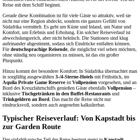
Reise mit dem Schiff beginnt.
Gerade diese Kombination ist für viele Gäste so attraktiv, weil sie
nicht nur eine Region abdeckt, sondern ein ganzes Gefühl von
Südafrika vermittelt. Es geht um Küste und Inland, um Natur und
Komfort, um Erlebnis und Erholung. Ein solcher Reiseverlauf ist
abwechslungsreich, aber nicht hektisch. Die Stationen sind klug
aufeinander abgestimmt, sodass sich Eindrücke entfalten können.
Für
deutschsprachige Reisende
, die möglichst viel sehen möchten,
ohne ständig neu organisieren zu müssen, ist das ein großer
Pluspunkt.
Hinzu kommt der besondere Komfort: In Südafrika übernachtet man
in sorgfältig ausgewählten
3-/4-Sterne-Hotels
mit Frühstück, im
Aquila Private Game Reserve
ist
Vollpension
vorgesehen, und an
Bord des Kreuzfahrtschiffs genießen Gäste ebenfalls
Vollpension
–
inklusive
Tischgetränken in den Buffet-Restaurants
und
Trinkgeldern an Bord
. Das macht die Reise nicht nur
eindrucksvoll, sondern auch angenehm kalkulierbar.
Typischer Reiseverlauf: Von Kapstadt bis
zur Garden Route
Der südafrikanische Teil der Reise beginnt meist in
Kapstadt
.