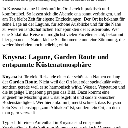
In Knysna ist eine Unterkunft im Ortsbereich praktisch und
komfortabel. So lassen sich die Abende entspannt verbringen, und
am Tag bleibt Zeit für eigene Entdeckungen. Der Ort ist bekannt für
seine Lage an der Lagune, für schöne Ausblicke und für die Nähe
zu weiteren landschaftlichen Höhepunkten der Küstenroute. Wer
eine Südafrika-Reise mit möglichst vielen Facetten sucht, bekommt
hier genau das: Natur, kleine Stadtmomente und eine Stimmung, die
weder überladen noch beliebig wirkt.
Knysna: Lagune, Garden Route und
entspannte Küstenatmosphäre
Knysna
ist für viele Reisende einer der schönsten Namen entlang
der
Garden Route
. Nicht weil der Ort laut oder spektakulär wäre,
sondern gerade weil er so harmonisch wirkt. Wasser, Vegetation und
die hügelige Umgebung prägen das Bild. Dazu kommt eine
angenehme Mischung aus Urlaubsgefühl und südafrikanischer
Bodenständigkeit. Wer hier ankommt, merkt schnell, dass Knysna
kein Zwischenstopp „zum Abhaken“ ist, sondern ein Ort, an dem
man gern verweilt.
Typisch für einen Aufenthalt in Knysna sind entspannte
Spaziergänge, freie Zeit zum Bummeln oder einfach Momente mit