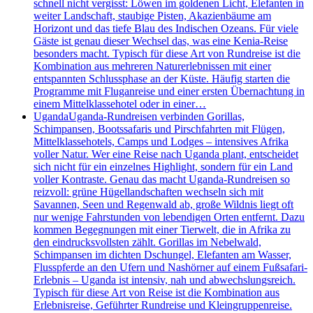
schnell nicht vergisst: Löwen im goldenen Licht, Elefanten in
weiter Landschaft, staubige Pisten, Akazienbäume am
Horizont und das tiefe Blau des Indischen Ozeans. Für viele
Gäste ist genau dieser Wechsel das, was eine Kenia-Reise
besonders macht. Typisch für diese Art von Rundreise ist die
Kombination aus mehreren Naturerlebnissen mit einer
entspannten Schlussphase an der Küste. Häufig starten die
Programme mit Fluganreise und einer ersten Übernachtung in
einem Mittelklassehotel oder in einer…
Uganda
Uganda-Rundreisen verbinden Gorillas,
Schimpansen, Bootssafaris und Pirschfahrten mit Flügen,
Mittelklassehotels, Camps und Lodges – intensives Afrika
voller Natur. Wer eine Reise nach Uganda plant, entscheidet
sich nicht für ein einzelnes Highlight, sondern für ein Land
voller Kontraste. Genau das macht Uganda-Rundreisen so
reizvoll: grüne Hügellandschaften wechseln sich mit
Savannen, Seen und Regenwald ab, große Wildnis liegt oft
nur wenige Fahrstunden von lebendigen Orten entfernt. Dazu
kommen Begegnungen mit einer Tierwelt, die in Afrika zu
den eindrucksvollsten zählt. Gorillas im Nebelwald,
Schimpansen im dichten Dschungel, Elefanten am Wasser,
Flusspferde an den Ufern und Nashörner auf einem Fußsafari-
Erlebnis – Uganda ist intensiv, nah und abwechslungsreich.
Typisch für diese Art von Reise ist die Kombination aus
Erlebnisreise, Geführter Rundreise und Kleingruppenreise.