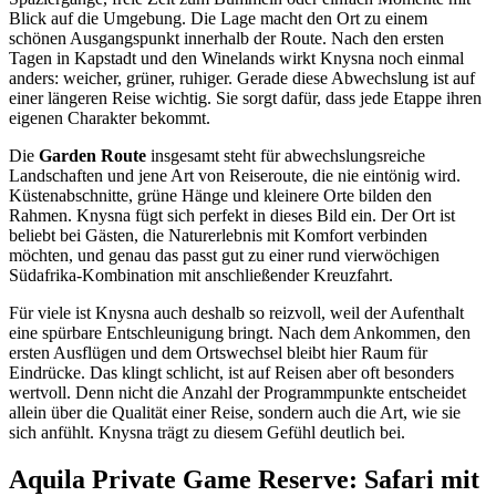
Blick auf die Umgebung. Die Lage macht den Ort zu einem
schönen Ausgangspunkt innerhalb der Route. Nach den ersten
Tagen in Kapstadt und den Winelands wirkt Knysna noch einmal
anders: weicher, grüner, ruhiger. Gerade diese Abwechslung ist auf
einer längeren Reise wichtig. Sie sorgt dafür, dass jede Etappe ihren
eigenen Charakter bekommt.
Die
Garden Route
insgesamt steht für abwechslungsreiche
Landschaften und jene Art von Reiseroute, die nie eintönig wird.
Küstenabschnitte, grüne Hänge und kleinere Orte bilden den
Rahmen. Knysna fügt sich perfekt in dieses Bild ein. Der Ort ist
beliebt bei Gästen, die Naturerlebnis mit Komfort verbinden
möchten, und genau das passt gut zu einer rund vierwöchigen
Südafrika-Kombination mit anschließender Kreuzfahrt.
Für viele ist Knysna auch deshalb so reizvoll, weil der Aufenthalt
eine spürbare Entschleunigung bringt. Nach dem Ankommen, den
ersten Ausflügen und dem Ortswechsel bleibt hier Raum für
Eindrücke. Das klingt schlicht, ist auf Reisen aber oft besonders
wertvoll. Denn nicht die Anzahl der Programmpunkte entscheidet
allein über die Qualität einer Reise, sondern auch die Art, wie sie
sich anfühlt. Knysna trägt zu diesem Gefühl deutlich bei.
Aquila Private Game Reserve: Safari mit