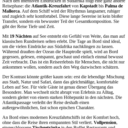
Nach den intensiven Eindrücken in Südafrika folgt eine ganz andere
Reisephase: die
Atlantik-Kreuzfahrt
von
Kapstadt
bis
Palma de
Mallorca
. Auf dem Schiff wird der Rhythmus langsamer, ruhiger
und zugleich sehr komfortabel. Diese lange Seereise ist kein bloßer
Transfer, sondern ein bewusster Teil der Gesamtkomposition. Sie
gibt der Reise Tiefe und Zeit.
Mit
19 Nächten
auf See entsteht ein Gefühl von Weite, das man auf
klassischen Rundreisen selten erlebt. Die Tage an Bord sind ideal,
um die vielen Eindrücke aus Südafrika nachklingen zu lassen.
Während draußen der Ozean die Hauptrolle spielt, wird an Bord
gegessen, gelesen, entspannt, geschaut und einfach einmal bewusst
Zeit verbracht. Das ist ein Reiseerlebnis für Menschen, die nicht nur
ankommen wollen, sondern auch den Weg dazwischen schätzen.
Der Kontrast könnte größer kaum sein: erst die lebendige Mischung
aus Stadt, Natur und Safari, dann das gleichmäßige, komfortable
Leben auf See. Für viele Gäste ist genau dieser Übergang das
Besondere. Man wechselt nicht abrupt von Erlebnis zu Alltag,
sondern gleitet von einem starken Höhepunkt in den nächsten. Die
Atlantikpassage verleiht der Reise deshalb einen
außergewöhnlichen, fast schon epischen Charakter.
An Bord eines modernen Kreuzfahrtschiffs ist der Komfort hoch,
ohne dass die Reise ihren entspannten Stil verliert.
Vollpension
,
eingeschlossene
Tischgetränke
in den Buffet-Restaurants und