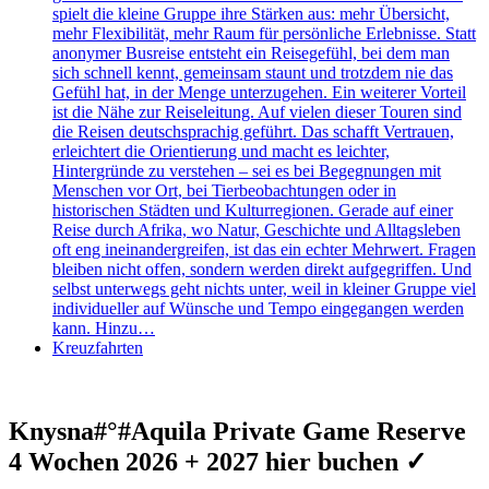
spielt die kleine Gruppe ihre Stärken aus: mehr Übersicht,
mehr Flexibilität, mehr Raum für persönliche Erlebnisse. Statt
anonymer Busreise entsteht ein Reisegefühl, bei dem man
sich schnell kennt, gemeinsam staunt und trotzdem nie das
Gefühl hat, in der Menge unterzugehen. Ein weiterer Vorteil
ist die Nähe zur Reiseleitung. Auf vielen dieser Touren sind
die Reisen deutschsprachig geführt. Das schafft Vertrauen,
erleichtert die Orientierung und macht es leichter,
Hintergründe zu verstehen – sei es bei Begegnungen mit
Menschen vor Ort, bei Tierbeobachtungen oder in
historischen Städten und Kulturregionen. Gerade auf einer
Reise durch Afrika, wo Natur, Geschichte und Alltagsleben
oft eng ineinandergreifen, ist das ein echter Mehrwert. Fragen
bleiben nicht offen, sondern werden direkt aufgegriffen. Und
selbst unterwegs geht nichts unter, weil in kleiner Gruppe viel
individueller auf Wünsche und Tempo eingegangen werden
kann. Hinzu…
Kreuzfahrten
Knysna#°#Aquila Private Game Reserve
4 Wochen 2026 + 2027 hier buchen ✓