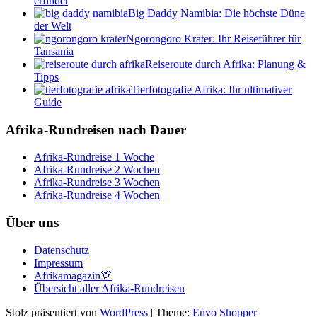
erfindet
Big Daddy Namibia: Die höchste Düne
der Welt
Ngorongoro Krater: Ihr Reiseführer für
Tansania
Reiseroute durch Afrika: Planung &
Tipps
Tierfotografie Afrika: Ihr ultimativer
Guide
Afrika-Rundreisen nach Dauer
Afrika-Rundreise 1 Woche
Afrika-Rundreise 2 Wochen
Afrika-Rundreise 3 Wochen
Afrika-Rundreise 4 Wochen
Über uns
Datenschutz
Impressum
Afrikamagazin🦒
Übersicht aller Afrika-Rundreisen
Stolz präsentiert von
WordPress
|
Theme:
Envo Shopper