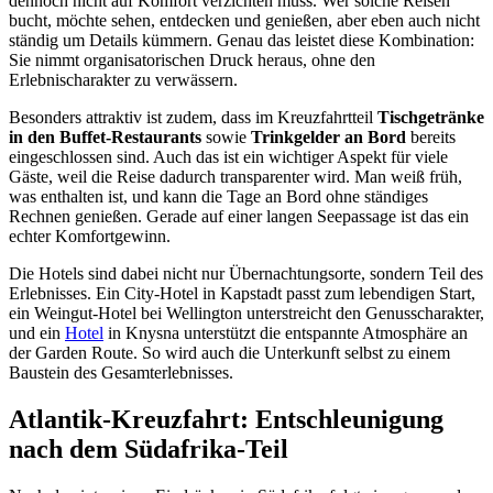
dennoch nicht auf Komfort verzichten muss. Wer solche Reisen
bucht, möchte sehen, entdecken und genießen, aber eben auch nicht
ständig um Details kümmern. Genau das leistet diese Kombination:
Sie nimmt organisatorischen Druck heraus, ohne den
Erlebnischarakter zu verwässern.
Besonders attraktiv ist zudem, dass im Kreuzfahrtteil
Tischgetränke
in den Buffet-Restaurants
sowie
Trinkgelder an Bord
bereits
eingeschlossen sind. Auch das ist ein wichtiger Aspekt für viele
Gäste, weil die Reise dadurch transparenter wird. Man weiß früh,
was enthalten ist, und kann die Tage an Bord ohne ständiges
Rechnen genießen. Gerade auf einer langen Seepassage ist das ein
echter Komfortgewinn.
Die Hotels sind dabei nicht nur Übernachtungsorte, sondern Teil des
Erlebnisses. Ein City-Hotel in Kapstadt passt zum lebendigen Start,
ein Weingut-Hotel bei Wellington unterstreicht den Genusscharakter,
und ein
Hotel
in Knysna unterstützt die entspannte Atmosphäre an
der Garden Route. So wird auch die Unterkunft selbst zu einem
Baustein des Gesamterlebnisses.
Atlantik-Kreuzfahrt: Entschleunigung
nach dem Südafrika-Teil