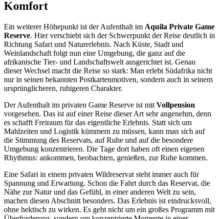
Komfort
Ein weiterer Höhepunkt ist der Aufenthalt im
Aquila Private Game
Reserve
. Hier verschiebt sich der Schwerpunkt der Reise deutlich in
Richtung Safari und Naturerlebnis. Nach Küste, Stadt und
Weinlandschaft folgt nun eine Umgebung, die ganz auf die
afrikanische Tier- und Landschaftswelt ausgerichtet ist. Genau
dieser Wechsel macht die Reise so stark: Man erlebt Südafrika nicht
nur in seinen bekannten Postkartenmotiven, sondern auch in seinem
ursprünglicheren, ruhigeren Charakter.
Der Aufenthalt im privaten Game Reserve ist mit
Vollpension
vorgesehen. Das ist auf einer Reise dieser Art sehr angenehm, denn
es schafft Freiraum für das eigentliche Erlebnis. Statt sich um
Mahlzeiten und Logistik kümmern zu müssen, kann man sich auf
die Stimmung des Reservats, auf Ruhe und auf die besondere
Umgebung konzentrieren. Die Tage dort haben oft einen eigenen
Rhythmus: ankommen, beobachten, genießen, zur Ruhe kommen.
Eine Safari in einem privaten Wildreservat steht immer auch für
Spannung und Erwartung. Schon die Fahrt durch das Reservat, die
Nähe zur Natur und das Gefühl, in einer anderen Welt zu sein,
machen diesen Abschnitt besonders. Das Erlebnis ist eindrucksvoll,
ohne hektisch zu wirken. Es geht nicht um ein großes Programm mit
Überforderung, sondern um konzentrierte Momente in einer