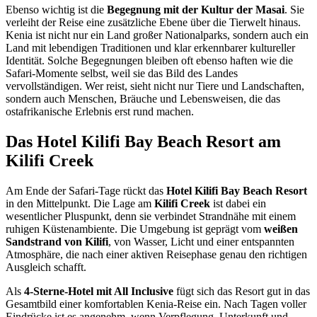
Ebenso wichtig ist die
Begegnung mit der Kultur der Masai
. Sie
verleiht der Reise eine zusätzliche Ebene über die Tierwelt hinaus.
Kenia ist nicht nur ein Land großer Nationalparks, sondern auch ein
Land mit lebendigen Traditionen und klar erkennbarer kultureller
Identität. Solche Begegnungen bleiben oft ebenso haften wie die
Safari-Momente selbst, weil sie das Bild des Landes
vervollständigen. Wer reist, sieht nicht nur Tiere und Landschaften,
sondern auch Menschen, Bräuche und Lebensweisen, die das
ostafrikanische Erlebnis erst rund machen.
Das Hotel Kilifi Bay Beach Resort am
Kilifi Creek
Am Ende der Safari-Tage rückt das
Hotel Kilifi Bay Beach Resort
in den Mittelpunkt. Die Lage am
Kilifi Creek
ist dabei ein
wesentlicher Pluspunkt, denn sie verbindet Strandnähe mit einem
ruhigen Küstenambiente. Die Umgebung ist geprägt vom
weißen
Sandstrand von Kilifi
, von Wasser, Licht und einer entspannten
Atmosphäre, die nach einer aktiven Reisephase genau den richtigen
Ausgleich schafft.
Als
4-Sterne-Hotel mit All Inclusive
fügt sich das Resort gut in das
Gesamtbild einer komfortablen Kenia-Reise ein. Nach Tagen voller
Eindrücke ist es angenehm, wenn Verpflegung, Unterkunft und