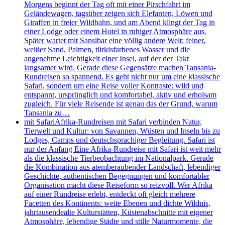
Morgens beginnt der Tag oft mit einer Pirschfahrt im
Geländewagen, tagsüber zeigen sich Elefanten, Löwen und
Giraffen in freier Wildbahn, und am Abend klingt der Tag in
einer Lodge oder einem Hotel in ruhiger Atmosphäre aus.
Später wartet mit Sansibar eine völlig andere Welt: feiner,
weißer Sand, Palmen, türkisfarbenes Wasser und die
angenehme Leichtigkeit einer Insel, auf der der Takt
langsamer wird. Gerade diese Gegensätze machen Tansania-
Rundreisen so spannend. Es geht nicht nur um eine klassische
Safari, sondern um eine Reise voller Kontraste: wild und
entspannt, ursprünglich und komfortabel, aktiv und erholsam
zugleich. Für viele Reisende ist genau das der Grund, warum
Tansania zu…
mit Safari
Afrika-Rundreisen mit Safari verbinden Natur,
Tierwelt und Kultur: von Savannen, Wüsten und Inseln bis zu
Lodges, Camps und deutschsprachiger Begleitung. Safari ist
nur der Anfang Eine Afrika-Rundreise mit Safari ist weit mehr
als die klassische Tierbeobachtung im Nationalpark. Gerade
die Kombination aus atemberaubender Landschaft, lebendiger
Geschichte, authentischen Begegnungen und komfortabler
Organisation macht diese Reiseform so reizvoll. Wer Afrika
auf einer Rundreise erlebt, entdeckt oft gleich mehrere
Facetten des Kontinents: weite Ebenen und dichte Wildnis,
jahrtausendealte Kulturstätten, Küstenabschnitte mit eigener
Atmosphäre, lebendige Städte und stille Naturmomente, die