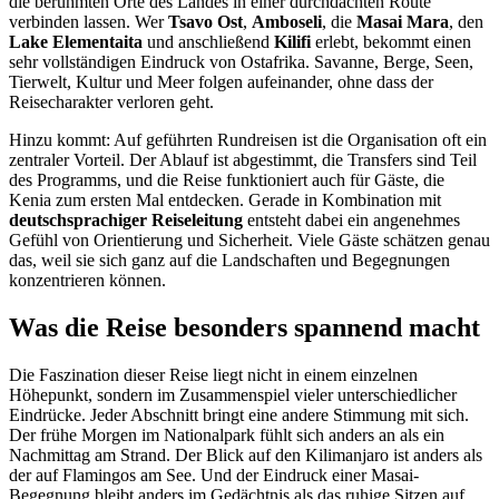
die berühmten Orte des Landes in einer durchdachten Route
verbinden lassen. Wer
Tsavo Ost
,
Amboseli
, die
Masai Mara
, den
Lake Elementaita
und anschließend
Kilifi
erlebt, bekommt einen
sehr vollständigen Eindruck von Ostafrika. Savanne, Berge, Seen,
Tierwelt, Kultur und Meer folgen aufeinander, ohne dass der
Reisecharakter verloren geht.
Hinzu kommt: Auf geführten Rundreisen ist die Organisation oft ein
zentraler Vorteil. Der Ablauf ist abgestimmt, die Transfers sind Teil
des Programms, und die Reise funktioniert auch für Gäste, die
Kenia zum ersten Mal entdecken. Gerade in Kombination mit
deutschsprachiger Reiseleitung
entsteht dabei ein angenehmes
Gefühl von Orientierung und Sicherheit. Viele Gäste schätzen genau
das, weil sie sich ganz auf die Landschaften und Begegnungen
konzentrieren können.
Was die Reise besonders spannend macht
Die Faszination dieser Reise liegt nicht in einem einzelnen
Höhepunkt, sondern im Zusammenspiel vieler unterschiedlicher
Eindrücke. Jeder Abschnitt bringt eine andere Stimmung mit sich.
Der frühe Morgen im Nationalpark fühlt sich anders an als ein
Nachmittag am Strand. Der Blick auf den Kilimanjaro ist anders als
der auf Flamingos am See. Und der Eindruck einer Masai-
Begegnung bleibt anders im Gedächtnis als das ruhige Sitzen auf