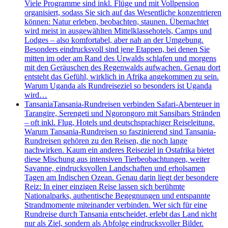
Viele Programme sind inkl. Flüge und mit Vollpension
organisiert, sodass Sie sich auf das Wesentliche konzentrieren
können: Natur erleben, beobachten, staunen. Übernachtet
wird meist in ausgewählten Mittelklassehotels, Camps und
Lodges – also komfortabel, aber nah an der Umgebung.
Besonders eindrucksvoll sind jene Etappen, bei denen Sie
mitten im oder am Rand des Urwalds schlafen und morgens
mit den Geräuschen des Regenwalds aufwachen. Genau dort
entsteht das Gefühl, wirklich in Afrika angekommen zu sein.
Warum Uganda als Rundreiseziel so besonders ist Uganda
wird…
Tansania
Tansania-Rundreisen verbinden Safari-Abenteuer in
Tarangire, Serengeti und Ngorongoro mit Sansibars Stränden
– oft inkl. Flug, Hotels und deutschsprachiger Reiseleitung.
Warum Tansania-Rundreisen so faszinierend sind Tansania-
Rundreisen gehören zu den Reisen, die noch lange
nachwirken. Kaum ein anderes Reiseziel in Ostafrika bietet
diese Mischung aus intensiven Tierbeobachtungen, weiter
Savanne, eindrucksvollen Landschaften und erholsamen
Tagen am Indischen Ozean. Genau darin liegt der besondere
Reiz: In einer einzigen Reise lassen sich berühmte
Nationalparks, authentische Begegnungen und entspannte
Strandmomente miteinander verbinden. Wer sich für eine
Rundreise durch Tansania entscheidet, erlebt das Land nicht
nur als Ziel, sondern als Abfolge eindrucksvoller Bilder.