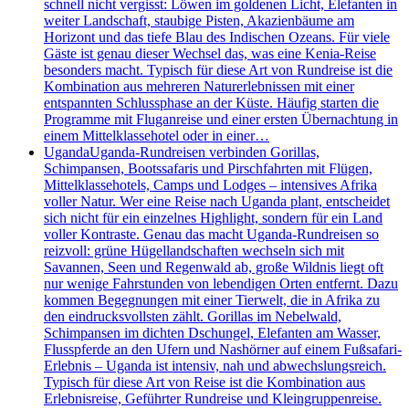
schnell nicht vergisst: Löwen im goldenen Licht, Elefanten in
weiter Landschaft, staubige Pisten, Akazienbäume am
Horizont und das tiefe Blau des Indischen Ozeans. Für viele
Gäste ist genau dieser Wechsel das, was eine Kenia-Reise
besonders macht. Typisch für diese Art von Rundreise ist die
Kombination aus mehreren Naturerlebnissen mit einer
entspannten Schlussphase an der Küste. Häufig starten die
Programme mit Fluganreise und einer ersten Übernachtung in
einem Mittelklassehotel oder in einer…
Uganda
Uganda-Rundreisen verbinden Gorillas,
Schimpansen, Bootssafaris und Pirschfahrten mit Flügen,
Mittelklassehotels, Camps und Lodges – intensives Afrika
voller Natur. Wer eine Reise nach Uganda plant, entscheidet
sich nicht für ein einzelnes Highlight, sondern für ein Land
voller Kontraste. Genau das macht Uganda-Rundreisen so
reizvoll: grüne Hügellandschaften wechseln sich mit
Savannen, Seen und Regenwald ab, große Wildnis liegt oft
nur wenige Fahrstunden von lebendigen Orten entfernt. Dazu
kommen Begegnungen mit einer Tierwelt, die in Afrika zu
den eindrucksvollsten zählt. Gorillas im Nebelwald,
Schimpansen im dichten Dschungel, Elefanten am Wasser,
Flusspferde an den Ufern und Nashörner auf einem Fußsafari-
Erlebnis – Uganda ist intensiv, nah und abwechslungsreich.
Typisch für diese Art von Reise ist die Kombination aus
Erlebnisreise, Geführter Rundreise und Kleingruppenreise.