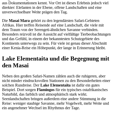
aus Dokumentationen kennt. Vor Ort ist dieses Erlebnis jedoch viel
direkter: Elefanten in der Ebene, offene Landschaften und eine
unverwechselbare Weite prägen den Tag.
Die
Masai Mara
gehört zu den legendärsten Safari-Gebieten
Afrikas. Hier treffen Reisende auf eine Landschaft, die viele mit
dem Traum von der Serengeti-ähnlichen Savanne verbinden.
Besonders reizvoll ist die Aussicht auf vielfältige Tierbeobachtungen
und das Gefühl, in einem der bekanntesten Schutzgebiete des
Kontinents unterwegs zu sein. Für viele ist genau dieser Abschnitt
einer Kenia-Reise ein Höhepunkt, der lange in Erinnerung bleibt.
Lake Elementaita und die Begegnung mit
den Masai
Neben den großen Safari-Namen zählen auch die ruhigeren, aber
nicht minder eindrucksvollen Stationen zu den Besonderheiten einer
solchen Rundreise. Der
Lake Elementaita
ist dafür ein gutes
Beispiel. Dort sorgen
Flamingos
für ein typisches ostafrikanisches
Naturbild, das farblich und atmosphärisch stark wirkt.
Seenlandschaften bringen außerdem eine andere Stimmung in die
Reise: weniger staubige Savanne, mehr Vogelwelt, mehr Weite und
ein angenehmer Wechsel im Rhythmus der Tage.