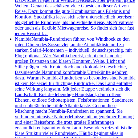
Dazwischen liegen nur wenige Reisetage, aber gefuehlt ganze
Welten. Genau das schätzen viele Gaeste an dieser Art von
Reise. Dazu kommt die gute Kombination aus Erlebnis und
Komfort. Suedafrika laesst sich sehr unterschiedlich bereisen:
als gefuehrte Rundreise, als individuelle Reise, als Privatreise
oder auch als flexible Mietwagenreise. So findet sich fuer fast
jeden Reisestil…
Namibia
Namibia-Rundreisen führen von Windhoek zu den
roten Dünen des Sossusvlei, an die Atlantikküste und zu
starken Safari-Momenten – individuell, deutschsprachig, mit
Flug optional. Wer Namibia bereist, erlebt ein Land der
großen Distanzen und klaren Konturen. Weite, Licht und
Stille prägen jede Route, doch auch koloniale Geschichte,
faszinierende Natur und komfortable Unterkünfte gehören
dazu. Warum Namibia-Rundreisen so besonders sind Namibia
ist kein Reiseziel für flüchtige Eindrücke. Das Land entfaltet
seine Wirkung langsam. Mit jeder Etappe verändert sich die
Landschaft: Erst die lebendige Hauptstadt, dann offene
Ebenen, endlose Schotterpisten, Felsformationen, Sandmeere
und schließlich die kühle Atlantikküste. Genau diese
Mischung macht Namibia-Rundreisen so spannend. Sie
verbinden intensive Naturerlebnisse mit angenehmer Planung
und einer Reiseform, die trotz großer Entfernungen
erstaunlich entspannt wirken kann. Besonders reizvoll ist die
klare Struktur vieler Rundreisen. Häufig beginnt alles in