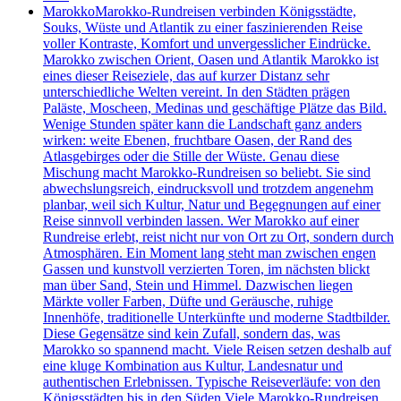
Marokko
Marokko-Rundreisen verbinden Königsstädte,
Souks, Wüste und Atlantik zu einer faszinierenden Reise
voller Kontraste, Komfort und unvergesslicher Eindrücke.
Marokko zwischen Orient, Oasen und Atlantik Marokko ist
eines dieser Reiseziele, das auf kurzer Distanz sehr
unterschiedliche Welten vereint. In den Städten prägen
Paläste, Moscheen, Medinas und geschäftige Plätze das Bild.
Wenige Stunden später kann die Landschaft ganz anders
wirken: weite Ebenen, fruchtbare Oasen, der Rand des
Atlasgebirges oder die Stille der Wüste. Genau diese
Mischung macht Marokko-Rundreisen so beliebt. Sie sind
abwechslungsreich, eindrucksvoll und trotzdem angenehm
planbar, weil sich Kultur, Natur und Begegnungen auf einer
Reise sinnvoll verbinden lassen. Wer Marokko auf einer
Rundreise erlebt, reist nicht nur von Ort zu Ort, sondern durch
Atmosphären. Ein Moment lang steht man zwischen engen
Gassen und kunstvoll verzierten Toren, im nächsten blickt
man über Sand, Stein und Himmel. Dazwischen liegen
Märkte voller Farben, Düfte und Geräusche, ruhige
Innenhöfe, traditionelle Unterkünfte und moderne Stadtbilder.
Diese Gegensätze sind kein Zufall, sondern das, was
Marokko so spannend macht. Viele Reisen setzen deshalb auf
eine kluge Kombination aus Kultur, Landesnatur und
authentischen Erlebnissen. Typische Reiseverläufe: von den
Königsstädten bis in den Süden Viele Marokko-Rundreisen