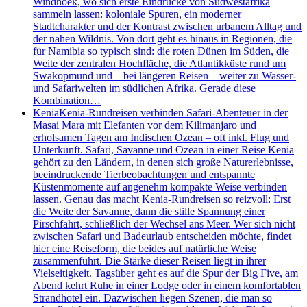
Windhoek, wo sich erste Eindrücke von Südwestafrika
sammeln lassen: koloniale Spuren, ein moderner
Stadtcharakter und der Kontrast zwischen urbanem Alltag und
der nahen Wildnis. Von dort geht es hinaus in Regionen, die
für Namibia so typisch sind: die roten Dünen im Süden, die
Weite der zentralen Hochfläche, die Atlantikküste rund um
Swakopmund und – bei längeren Reisen – weiter zu Wasser-
und Safariwelten im südlichen Afrika. Gerade diese
Kombination…
Kenia
Kenia-Rundreisen verbinden Safari-Abenteuer in der
Masai Mara mit Elefanten vor dem Kilimanjaro und
erholsamen Tagen am Indischen Ozean – oft inkl. Flug und
Unterkunft. Safari, Savanne und Ozean in einer Reise Kenia
gehört zu den Ländern, in denen sich große Naturerlebnisse,
beeindruckende Tierbeobachtungen und entspannte
Küstenmomente auf angenehm kompakte Weise verbinden
lassen. Genau das macht Kenia-Rundreisen so reizvoll: Erst
die Weite der Savanne, dann die stille Spannung einer
Pirschfahrt, schließlich der Wechsel ans Meer. Wer sich nicht
zwischen Safari und Badeurlaub entscheiden möchte, findet
hier eine Reiseform, die beides auf natürliche Weise
zusammenführt. Die Stärke dieser Reisen liegt in ihrer
Vielseitigkeit. Tagsüber geht es auf die Spur der Big Five, am
Abend kehrt Ruhe in einer Lodge oder in einem komfortablen
Strandhotel ein. Dazwischen liegen Szenen, die man so