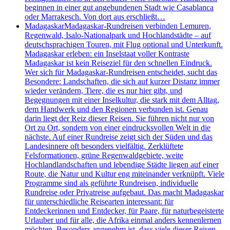
beginnen in einer gut angebundenen Stadt wie Casablanca
oder Marrakesch. Von dort aus erschließt…
Madagaskar
Madagaskar-Rundreisen verbinden Lemuren,
Regenwald, Isalo-Nationalpark und Hochlandstädte – auf
deutschsprachigen Touren, mit Flug optional und Unterkunft.
Madagaskar erleben: ein Inselstaat voller Kontraste
Madagaskar ist kein Reiseziel für den schnellen Eindruck.
Wer sich für Madagaskar-Rundreisen entscheidet, sucht das
Besondere: Landschaften, die sich auf kurzer Distanz immer
wieder verändern, Tiere, die es nur hier gibt, und
Begegnungen mit einer Inselkultur, die stark mit dem Alltag,
dem Handwerk und den Regionen verbunden ist. Genau
darin liegt der Reiz dieser Reisen. Sie führen nicht nur von
Ort zu Ort, sondern von einer eindrucksvollen Welt in die
nächste. Auf einer Rundreise zeigt sich der Süden und das
Landesinnere oft besonders vielfältig. Zerklüftete
Felsformationen, grüne Regenwaldgebiete, weite
Hochlandlandschaften und lebendige Städte liegen auf einer
Route, die Natur und Kultur eng miteinander verknüpft. Viele
Programme sind als geführte Rundreisen, individuelle
Rundreise oder Privatreise aufgebaut. Das macht Madagaskar
für unterschiedliche Reisearten interessant: für
Entdeckerinnen und Entdecker, für Paare, für naturbegeisterte
Urlauber und für alle, die Afrika einmal anders kennenlernen
möchten. Besonders angenehm ist, dass viele dieser Reisen