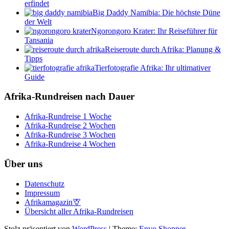
erfindet
Big Daddy Namibia: Die höchste Düne
der Welt
Ngorongoro Krater: Ihr Reiseführer für
Tansania
Reiseroute durch Afrika: Planung &
Tipps
Tierfotografie Afrika: Ihr ultimativer
Guide
Afrika-Rundreisen nach Dauer
Afrika-Rundreise 1 Woche
Afrika-Rundreise 2 Wochen
Afrika-Rundreise 3 Wochen
Afrika-Rundreise 4 Wochen
Über uns
Datenschutz
Impressum
Afrikamagazin🦒
Übersicht aller Afrika-Rundreisen
Stolz präsentiert von
WordPress
|
Theme:
Envo Shopper