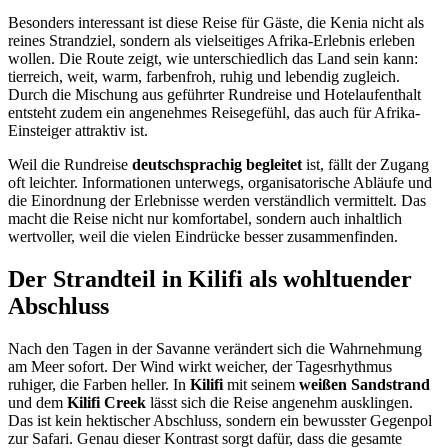
Besonders interessant ist diese Reise für Gäste, die Kenia nicht als
reines Strandziel, sondern als vielseitiges Afrika-Erlebnis erleben
wollen. Die Route zeigt, wie unterschiedlich das Land sein kann:
tierreich, weit, warm, farbenfroh, ruhig und lebendig zugleich.
Durch die Mischung aus geführter Rundreise und Hotelaufenthalt
entsteht zudem ein angenehmes Reisegefühl, das auch für Afrika-
Einsteiger attraktiv ist.
Weil die Rundreise
deutschsprachig begleitet
ist, fällt der Zugang
oft leichter. Informationen unterwegs, organisatorische Abläufe und
die Einordnung der Erlebnisse werden verständlich vermittelt. Das
macht die Reise nicht nur komfortabel, sondern auch inhaltlich
wertvoller, weil die vielen Eindrücke besser zusammenfinden.
Der Strandteil in Kilifi als wohltuender
Abschluss
Nach den Tagen in der Savanne verändert sich die Wahrnehmung
am Meer sofort. Der Wind wirkt weicher, der Tagesrhythmus
ruhiger, die Farben heller. In
Kilifi
mit seinem
weißen Sandstrand
und dem
Kilifi Creek
lässt sich die Reise angenehm ausklingen.
Das ist kein hektischer Abschluss, sondern ein bewusster Gegenpol
zur Safari. Genau dieser Kontrast sorgt dafür, dass die gesamte