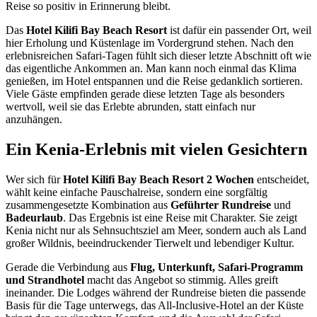
Reise so positiv in Erinnerung bleibt.
Das
Hotel Kilifi Bay Beach Resort
ist dafür ein passender Ort, weil
hier Erholung und Küstenlage im Vordergrund stehen. Nach den
erlebnisreichen Safari-Tagen fühlt sich dieser letzte Abschnitt oft wie
das eigentliche Ankommen an. Man kann noch einmal das Klima
genießen, im Hotel entspannen und die Reise gedanklich sortieren.
Viele Gäste empfinden gerade diese letzten Tage als besonders
wertvoll, weil sie das Erlebte abrunden, statt einfach nur
anzuhängen.
Ein Kenia-Erlebnis mit vielen Gesichtern
Wer sich für
Hotel Kilifi Bay Beach Resort 2 Wochen
entscheidet,
wählt keine einfache Pauschalreise, sondern eine sorgfältig
zusammengesetzte Kombination aus
Geführter Rundreise
und
Badeurlaub
. Das Ergebnis ist eine Reise mit Charakter. Sie zeigt
Kenia nicht nur als Sehnsuchtsziel am Meer, sondern auch als Land
großer Wildnis, beeindruckender Tierwelt und lebendiger Kultur.
Gerade die Verbindung aus
Flug, Unterkunft, Safari-Programm
und Strandhotel
macht das Angebot so stimmig. Alles greift
ineinander. Die Lodges während der Rundreise bieten die passende
Basis für die Tage unterwegs, das All-Inclusive-Hotel an der Küste