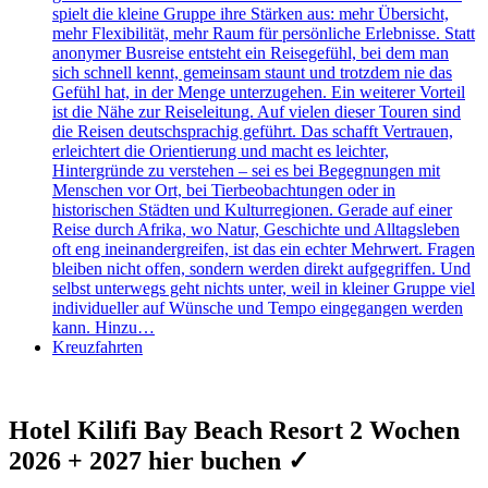
spielt die kleine Gruppe ihre Stärken aus: mehr Übersicht,
mehr Flexibilität, mehr Raum für persönliche Erlebnisse. Statt
anonymer Busreise entsteht ein Reisegefühl, bei dem man
sich schnell kennt, gemeinsam staunt und trotzdem nie das
Gefühl hat, in der Menge unterzugehen. Ein weiterer Vorteil
ist die Nähe zur Reiseleitung. Auf vielen dieser Touren sind
die Reisen deutschsprachig geführt. Das schafft Vertrauen,
erleichtert die Orientierung und macht es leichter,
Hintergründe zu verstehen – sei es bei Begegnungen mit
Menschen vor Ort, bei Tierbeobachtungen oder in
historischen Städten und Kulturregionen. Gerade auf einer
Reise durch Afrika, wo Natur, Geschichte und Alltagsleben
oft eng ineinandergreifen, ist das ein echter Mehrwert. Fragen
bleiben nicht offen, sondern werden direkt aufgegriffen. Und
selbst unterwegs geht nichts unter, weil in kleiner Gruppe viel
individueller auf Wünsche und Tempo eingegangen werden
kann. Hinzu…
Kreuzfahrten
Hotel Kilifi Bay Beach Resort 2 Wochen
2026 + 2027 hier buchen ✓