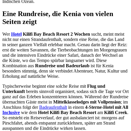
Indischen Ozean.
Eine Rundreise, die Kenia von vielen
Seiten zeigt
Wer
Hotel
Kilifi Bay Beach Resort 2 Wochen
sucht, meint meist
nicht nur einen Strandaufenthalt, sondern eine Reise, die das Land
in seiner ganzen Vielfalt erlebbar macht. Genau darin liegt der Reiz:
erst die weiten Savannen, die Tierbeobachtungen im Morgengrauen
und die intensiven Eindrücke einer Safari, danach der Wechsel an
die Küste, wo das Tempo spürbar langsamer wird. Diese
Kombination aus
Rundreise und Badeurlaub
ist für Kenia
besonders stimmig, denn sie verbindet Abenteuer, Natur, Kultur und
Erholung auf natürliche Weise.
Typischerweise beginnt eine solche Reise mit
Flug und
Unterkunft
bereits sinnvoll organisiert, sodass sich die Tage vor Ort
ganz auf das Erleben konzentrieren können. Während der Rundreise
übernachten Gäste meist in
Mittelklasselodges mit Vollpension
; im
Anschluss folgt der
Badeaufenthalt
in einem
4-Sterne-Hotel mit All
Inclusive
wie dem
Hotel Kilifi Bay Beach Resort
am
Kilifi Creek
.
So entsteht ein Reiseverlauf, der gut ausbalanciert ist: morgens auf
Pirschfahrt, abends entspannt zurücklehnen, später am Strand
ausspannen und die Eindrücke wirken lassen.