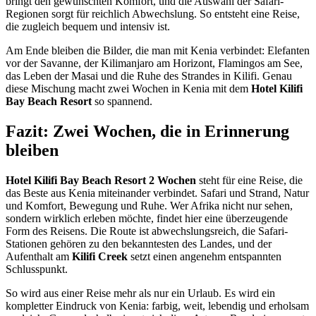
bringt den gewünschten Komfort, und die Auswahl der Safari-
Regionen sorgt für reichlich Abwechslung. So entsteht eine Reise,
die zugleich bequem und intensiv ist.
Am Ende bleiben die Bilder, die man mit Kenia verbindet: Elefanten
vor der Savanne, der Kilimanjaro am Horizont, Flamingos am See,
das Leben der Masai und die Ruhe des Strandes in Kilifi. Genau
diese Mischung macht zwei Wochen in Kenia mit dem
Hotel Kilifi
Bay Beach Resort
so spannend.
Fazit: Zwei Wochen, die in Erinnerung
bleiben
Hotel Kilifi Bay Beach Resort 2 Wochen
steht für eine Reise, die
das Beste aus Kenia miteinander verbindet. Safari und Strand, Natur
und Komfort, Bewegung und Ruhe. Wer Afrika nicht nur sehen,
sondern wirklich erleben möchte, findet hier eine überzeugende
Form des Reisens. Die Route ist abwechslungsreich, die Safari-
Stationen gehören zu den bekanntesten des Landes, und der
Aufenthalt am
Kilifi Creek
setzt einen angenehm entspannten
Schlusspunkt.
So wird aus einer Reise mehr als nur ein Urlaub. Es wird ein
kompletter Eindruck von Kenia: farbig, weit, lebendig und erholsam