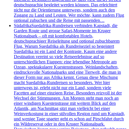
deutschsprachig begleitet werden können. Das erleichtert
nicht nur die Orientierung unterwegs, sondern auch den
Zugang zu Land und Leuten. Wer möchte, kann zudem Flug
optional zubuchen und die Reise mit passenden…
Südafrika
Suedafrika-Rundreisen verbinden Kapstadt, die
Garden Route und grosse Safari-Momente im Kruger
Nationalpark – oft mit komfortablen Hotels,
deutschsprachiger Reiseleitung und optional zubuchbarem
Flug. Warum Suedafrika als Rundreiseziel so begeistert
Suedafrika ist ein Land der Kontraste. Kaum eine andere
Destination vereint so viele Reiseerlebnisse auf so
unterschiedlichen Etappen: eine lebendige Metropole am
Ozean, spektakulaere Kuestenstrassen, Weinlandschaften,
eindrucksvolle Nationalparks und eine Tierwelt, die man in
dieser Form nur aus Afrika kennt. Genau diese Mischung
macht Suedafrika-Rundreisen so besonders. Wer hier
unterwegs ist, erlebt nicht nur ein Land, sondern viele
Facetten auf einer einzigen Reise. Besonders reizvoll ist der
Wechsel der Stimmungen. Am Morgen steht man noch an
einer windigen Kuestenstrasse mit weitem Blick auf den
Atlantik, am Nachmittag sitzt man vielleicht bei einer
Weinverkostung in einer stilvollen Region rund um Kapstadt,
und wenige Tage spaeter geht es schon auf Pirschfahrt durch
ein Wildreservat oder in den Kruger Nationalpark.