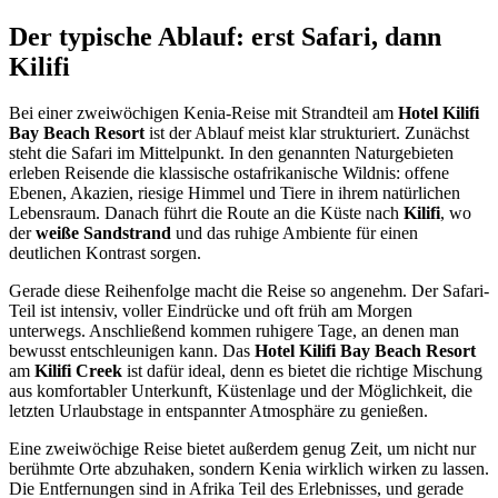
Der typische Ablauf: erst Safari, dann
Kilifi
Bei einer zweiwöchigen Kenia-Reise mit Strandteil am
Hotel Kilifi
Bay Beach Resort
ist der Ablauf meist klar strukturiert. Zunächst
steht die Safari im Mittelpunkt. In den genannten Naturgebieten
erleben Reisende die klassische ostafrikanische Wildnis: offene
Ebenen, Akazien, riesige Himmel und Tiere in ihrem natürlichen
Lebensraum. Danach führt die Route an die Küste nach
Kilifi
, wo
der
weiße Sandstrand
und das ruhige Ambiente für einen
deutlichen Kontrast sorgen.
Gerade diese Reihenfolge macht die Reise so angenehm. Der Safari-
Teil ist intensiv, voller Eindrücke und oft früh am Morgen
unterwegs. Anschließend kommen ruhigere Tage, an denen man
bewusst entschleunigen kann. Das
Hotel Kilifi Bay Beach Resort
am
Kilifi Creek
ist dafür ideal, denn es bietet die richtige Mischung
aus komfortabler Unterkunft, Küstenlage und der Möglichkeit, die
letzten Urlaubstage in entspannter Atmosphäre zu genießen.
Eine zweiwöchige Reise bietet außerdem genug Zeit, um nicht nur
berühmte Orte abzuhaken, sondern Kenia wirklich wirken zu lassen.
Die Entfernungen sind in Afrika Teil des Erlebnisses, und gerade