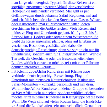
man lange nicht vergisst. Typisch für diese Reisen ist ein
sorgfältig zusammengesetzter Ablauf, der verschiedene
Höhepunkte miteinander verbindet. Mal geht es per
Geländewagen durch bekannte Safari-Regionen, mal auf
landschaftlich beeindruckenden Strecken zu Oasen, Wüsten
oder Küstenorten, mal zu historischen Stätten, deren
Geschichten bis in die Antike reichen. Viele Reisen sind
inklusive Flug und Unterkunft geplant, häufig in 3- bis 5-
Sterne-Hotels, Lodges oder sogar einem Wüstencamp. So
bleibt die Reise angenehm planbar, ohne auf Erlebnis zu
verzichten. Besonders geschätzt wird dabei die
deutschsprachige Reiseleitung, denn sie sorgt nicht nur für
Orientierung, sondern auch für Hintergrundwissen. Wer die
Tierwelt, die Geschichte oder die Besonderheiten eines
Landes wirklich verstehen möchte, reist mit einer Führung
deutlich intensiver. Gerade…
mit Kleingruppe
Afrika-Rundreisen mit Kleingruppe
verbinden deutschsprachige Reiseleitung, Flug und
Unterkunft mit intensiven Naturerlebnissen, Kultur und
Safari-Momenten – kompakt, persönlich und nah dran.
Warum eine Afrika-Rundreise in kleiner Gruppe so besonders
ist Wer Afrika nicht nur sehen, sondern wirklich erleben
möchte, trifft mit einer Rundreise in Kleingruppe oft die beste
Wahl. Die Wege sind auf vielen Routen lang, die Eindrücke
groß und die Landschaften sehr unterschiedlich. Genau hier