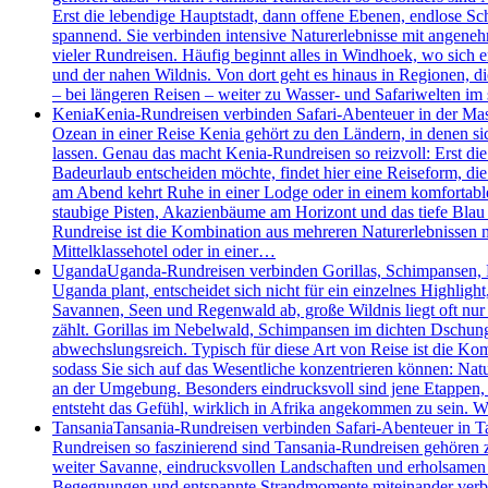
Erst die lebendige Hauptstadt, dann offene Ebenen, endlose S
spannend. Sie verbinden intensive Naturerlebnisse mit angenehm
vieler Rundreisen. Häufig beginnt alles in Windhoek, wo sich 
und der nahen Wildnis. Von dort geht es hinaus in Regionen, d
– bei längeren Reisen – weiter zu Wasser- und Safariwelten i
Kenia
Kenia-Rundreisen verbinden Safari-Abenteuer in der Mas
Ozean in einer Reise Kenia gehört zu den Ländern, in denen 
lassen. Genau das macht Kenia-Rundreisen so reizvoll: Erst die
Badeurlaub entscheiden möchte, findet hier eine Reiseform, die 
am Abend kehrt Ruhe in einer Lodge oder in einem komfortablen
staubige Pisten, Akazienbäume am Horizont und das tiefe Blau 
Rundreise ist die Kombination aus mehreren Naturerlebnissen m
Mittelklassehotel oder in einer…
Uganda
Uganda-Rundreisen verbinden Gorillas, Schimpansen, Bo
Uganda plant, entscheidet sich nicht für ein einzelnes Highlig
Savannen, Seen und Regenwald ab, große Wildnis liegt oft nur
zählt. Gorillas im Nebelwald, Schimpansen im dichten Dschung
abwechslungsreich. Typisch für diese Art von Reise ist die Kom
sodass Sie sich auf das Wesentliche konzentrieren können: Nat
an der Umgebung. Besonders eindrucksvoll sind jene Etappen
entsteht das Gefühl, wirklich in Afrika angekommen zu sein.
Tansania
Tansania-Rundreisen verbinden Safari-Abenteuer in Ta
Rundreisen so faszinierend sind Tansania-Rundreisen gehören z
weiter Savanne, eindrucksvollen Landschaften und erholsamen T
Begegnungen und entspannte Strandmomente miteinander verbinde