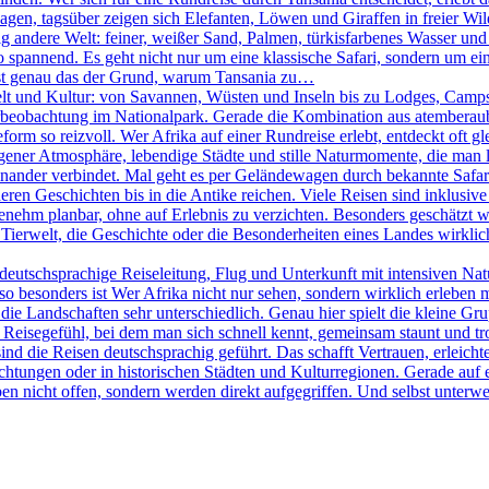
agen, tagsüber zeigen sich Elefanten, Löwen und Giraffen in freier W
ig andere Welt: feiner, weißer Sand, Palmen, türkisfarbenes Wasser und
pannend. Es geht nicht nur um eine klassische Safari, sondern um eine
 ist genau das der Grund, warum Tansania zu…
elt und Kultur: von Savannen, Wüsten und Inseln bis zu Lodges, Camps 
Tierbeobachtung im Nationalpark. Gerade die Kombination aus atemberau
rm so reizvoll. Wer Afrika auf einer Rundreise erlebt, entdeckt oft g
igener Atmosphäre, lebendige Städte und stille Naturmomente, die man lan
nander verbindet. Mal geht es per Geländewagen durch bekannte Safari
ren Geschichten bis in die Antike reichen. Viele Reisen sind inklusive 
ehm planbar, ohne auf Erlebnis zu verzichten. Besonders geschätzt wir
Tierwelt, die Geschichte oder die Besonderheiten eines Landes wirklich 
eutschsprachige Reiseleitung, Flug und Unterkunft mit intensiven Na
 besonders ist Wer Afrika nicht nur sehen, sondern wirklich erleben möc
ie Landschaften sehr unterschiedlich. Genau hier spielt die kleine Gr
in Reisegefühl, bei dem man sich schnell kennt, gemeinsam staunt und t
sind die Reisen deutschsprachig geführt. Das schafft Vertrauen, erleicht
htungen oder in historischen Städten und Kulturregionen. Gerade auf e
en nicht offen, sondern werden direkt aufgegriffen. Und selbst unterweg