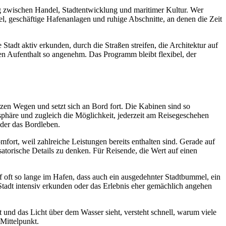
g zwischen Handel, Stadtentwicklung und maritimer Kultur. Wer
l, geschäftige Hafenanlagen und ruhige Abschnitte, an denen die Zeit
adt aktiv erkunden, durch die Straßen streifen, die Architektur auf
n Aufenthalt so angenehm. Das Programm bleibt flexibel, der
urzen Wegen und setzt sich an Bord fort. Die Kabinen sind so
tsphäre und zugleich die Möglichkeit, jederzeit am Reisegeschehen
oder das Bordleben.
fort, weil zahlreiche Leistungen bereits enthalten sind. Gerade auf
satorische Details zu denken. Für Reisende, die Wert auf einen
iff oft so lange im Hafen, dass auch ein ausgedehnter Stadtbummel, ein
Stadt intensiv erkunden oder das Erlebnis eher gemächlich angehen
und das Licht über dem Wasser sieht, versteht schnell, warum viele
 Mittelpunkt.