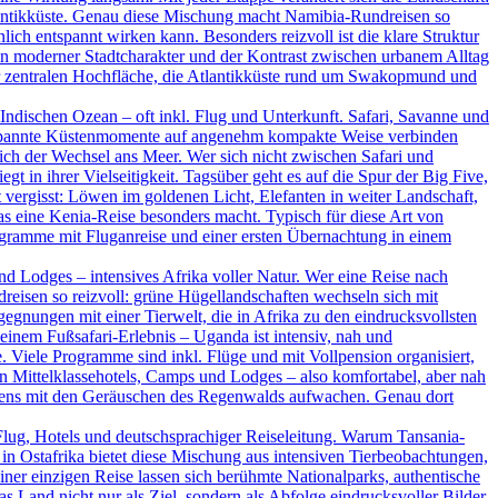
tlantikküste. Genau diese Mischung macht Namibia-Rundreisen so
ich entspannt wirken kann. Besonders reizvoll ist die klare Struktur
ein moderner Stadtcharakter und der Kontrast zwischen urbanem Alltag
der zentralen Hochfläche, die Atlantikküste rund um Swakopmund und
ndischen Ozean – oft inkl. Flug und Unterkunft. Safari, Savanne und
ntspannte Küstenmomente auf angenehm kompakte Weise verbinden
ßlich der Wechsel ans Meer. Wer sich nicht zwischen Safari und
t in ihrer Vielseitigkeit. Tagsüber geht es auf die Spur der Big Five,
vergisst: Löwen im goldenen Licht, Elefanten in weiter Landschaft,
as eine Kenia-Reise besonders macht. Typisch für diese Art von
rogramme mit Fluganreise und einer ersten Übernachtung in einem
d Lodges – intensives Afrika voller Natur. Wer eine Reise nach
dreisen so reizvoll: grüne Hügellandschaften wechseln sich mit
nungen mit einer Tierwelt, die in Afrika zu den eindrucksvollsten
inem Fußsafari-Erlebnis – Uganda ist intensiv, nah und
. Viele Programme sind inkl. Flüge und mit Vollpension organisiert,
en Mittelklassehotels, Camps und Lodges – also komfortabel, aber nah
rgens mit den Geräuschen des Regenwalds aufwachen. Genau dort
Flug, Hotels und deutschsprachiger Reiseleitung. Warum Tansania-
in Ostafrika bietet diese Mischung aus intensiven Tierbeobachtungen,
ner einzigen Reise lassen sich berühmte Nationalparks, authentische
Land nicht nur als Ziel, sondern als Abfolge eindrucksvoller Bilder.