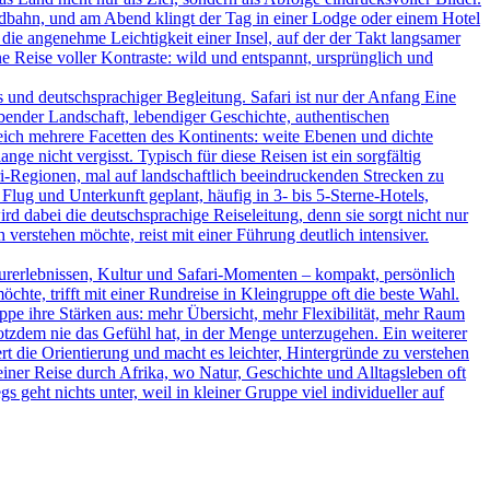
ildbahn, und am Abend klingt der Tag in einer Lodge oder einem Hotel
 die angenehme Leichtigkeit einer Insel, auf der der Takt langsamer
 Reise voller Kontraste: wild und entspannt, ursprünglich und
und deutschsprachiger Begleitung. Safari ist nur der Anfang Eine
bender Landschaft, lebendiger Geschichte, authentischen
leich mehrere Facetten des Kontinents: weite Ebenen und dichte
ge nicht vergisst. Typisch für diese Reisen ist ein sorgfältig
-Regionen, mal auf landschaftlich beeindruckenden Strecken zu
Flug und Unterkunft geplant, häufig in 3- bis 5-Sterne-Hotels,
d dabei die deutschsprachige Reiseleitung, denn sie sorgt nicht nur
verstehen möchte, reist mit einer Führung deutlich intensiver.
turerlebnissen, Kultur und Safari-Momenten – kompakt, persönlich
hte, trifft mit einer Rundreise in Kleingruppe oft die beste Wahl.
uppe ihre Stärken aus: mehr Übersicht, mehr Flexibilität, mehr Raum
rotzdem nie das Gefühl hat, in der Menge unterzugehen. Ein weiterer
ert die Orientierung und macht es leichter, Hintergründe zu verstehen
iner Reise durch Afrika, wo Natur, Geschichte und Alltagsleben oft
s geht nichts unter, weil in kleiner Gruppe viel individueller auf