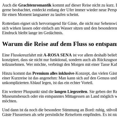
Auch die
Grachtenromantik
kommt auf dieser Reise nicht zu kurz.
gerne beobachtet, entdeckt entlang der Ufer immer wieder neue Persp
für einen Moment langsamer zu laufen scheint.
Rotterdam eignet sich hervorragend für Gäste, die nicht nur Sehenswü
sich wirken lassen oder einfach am Wasser sitzen und den besondere
Eindruck bleibt lange im Gedächtnis.
Warum die Reise auf dem Fluss so entspann
Eine Flusskreuzfahrt mit
A-ROSA SENA
ist vor allem deshalb belie
konzipiert, dass sie nicht nur funktional, sondern auch als Rückzugs
teilzunehmen. Wer möchte, verbringt den Morgen mit einer Tasse Kaffe
Hinzu kommt das
Premium alles inklusive
-Konzept, das vielen Gäst
einer Kurzreise ist das angenehm: Man kann sich auf den Genuss und d
unkomplizierten Ablauf legen, ist das ein echter Vorteil.
Ein weiterer Pluspunkt sind die
langen Liegezeiten
. Sie geben der Re
Museumsbesuch oder ein entspanntes Mittagessen an Land möglich wird
möchten.
Und dann ist da noch die besondere Stimmung an Bord: ruhig, stilvo
Gäste Flussreisen als sehr persönliche Reiseform empfinden. Es ist nich