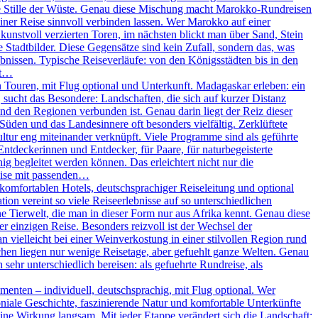
ie Stille der Wüste. Genau diese Mischung macht Marokko-Rundreisen
iner Reise sinnvoll verbinden lassen. Wer Marokko auf einer
unstvoll verzierten Toren, im nächsten blickt man über Sand, Stein
Stadtbilder. Diese Gegensätze sind kein Zufall, sondern das, was
nissen. Typische Reiseverläufe: von den Königsstädten bis in den
ßt…
Touren, mit Flug optional und Unterkunft. Madagaskar erleben: ein
, sucht das Besondere: Landschaften, die sich auf kurzer Distanz
und den Regionen verbunden ist. Genau darin liegt der Reiz dieser
 Süden und das Landesinnere oft besonders vielfältig. Zerklüftete
ltur eng miteinander verknüpft. Viele Programme sind als geführte
Entdeckerinnen und Entdecker, für Paare, für naturbegeisterte
g begleitet werden können. Das erleichtert nicht nur die
eise mit passenden…
omfortablen Hotels, deutschsprachiger Reiseleitung und optional
on vereint so viele Reiseerlebnisse auf so unterschiedlichen
 Tierwelt, die man in dieser Form nur aus Afrika kennt. Genau diese
r einzigen Reise. Besonders reizvoll ist der Wechsel der
vielleicht bei einer Weinverkostung in einer stilvollen Region rund
chen liegen nur wenige Reisetage, aber gefuehlt ganze Welten. Genau
sehr unterschiedlich bereisen: als gefuehrte Rundreise, als
enten – individuell, deutschsprachig, mit Flug optional. Wer
oniale Geschichte, faszinierende Natur und komfortable Unterkünfte
ine Wirkung langsam. Mit jeder Etappe verändert sich die Landschaft: