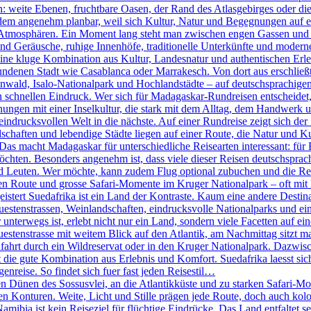
n: weite Ebenen, fruchtbare Oasen, der Rand des Atlasgebirges oder d
tzdem angenehm planbar, weil sich Kultur, Natur und Begegnungen auf e
ch Atmosphären. Ein Moment lang steht man zwischen engen Gassen und k
 Geräusche, ruhige Innenhöfe, traditionelle Unterkünfte und moderne 
ine kluge Kombination aus Kultur, Landesnatur und authentischen Erleb
ndenen Stadt wie Casablanca oder Marrakesch. Von dort aus erschlie
ld, Isalo-Nationalpark und Hochlandstädte – auf deutschsprachigen 
den schnellen Eindruck. Wer sich für Madagaskar-Rundreisen entscheidet
nungen mit einer Inselkultur, die stark mit dem Alltag, dem Handwerk 
eindrucksvollen Welt in die nächste. Auf einer Rundreise zeigt sich der
haften und lebendige Städte liegen auf einer Route, die Natur und Ku
 Das macht Madagaskar für unterschiedliche Reisearten interessant: für 
öchten. Besonders angenehm ist, dass viele dieser Reisen deutschsprachi
d Leuten. Wer möchte, kann zudem Flug optional zubuchen und die R
n Route und grosse Safari-Momente im Kruger Nationalpark – oft mit k
tert Suedafrika ist ein Land der Kontraste. Kaum eine andere Destinati
stenstrassen, Weinlandschaften, eindrucksvolle Nationalparks und eine
terwegs ist, erlebt nicht nur ein Land, sondern viele Facetten auf eine
nstrasse mit weitem Blick auf den Atlantik, am Nachmittag sitzt man 
fahrt durch ein Wildreservat oder in den Kruger Nationalpark. Dazwis
die gute Kombination aus Erlebnis und Komfort. Suedafrika laesst sich 
genreise. So findet sich fuer fast jeden Reisestil…
Dünen des Sossusvlei, an die Atlantikküste und zu starken Safari-Mom
ren Konturen. Weite, Licht und Stille prägen jede Route, doch auch kol
bia ist kein Reiseziel für flüchtige Eindrücke. Das Land entfaltet se