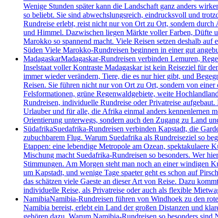
Wenige Stunden später kann die Landschaft ganz anders wirke
so beliebt. Sie sind abwechslungsreich, eindrucksvoll und tro
Rundreise erlebt, reist nicht nur von Ort zu Ort, sondern dur
und Himmel. Dazwischen liegen Märkte voller Farben, Düfte und
Marokko so spannend macht. Viele Reisen setzen deshalb auf e
Süden Viele Marokko-Rundreisen beginnen in einer gut angebu
Madagaskar
Madagaskar-Rundreisen verbinden Lemuren, Regenwa
Inselstaat voller Kontraste Madagaskar ist kein Reiseziel für 
immer wieder verändern, Tiere, die es nur hier gibt, und Begeg
Reisen. Sie führen nicht nur von Ort zu Ort, sondern von einer 
Felsformationen, grüne Regenwaldgebiete, weite Hochlandlandsc
Rundreisen, individuelle Rundreise oder Privatreise aufgebaut.
Urlauber und für alle, die Afrika einmal anders kennenlernen m
Orientierung unterwegs, sondern auch den Zugang zu Land un
Südafrika
Suedafrika-Rundreisen verbinden Kapstadt, die Garde
zubuchbarem Flug. Warum Suedafrika als Rundreiseziel so begeis
Etappen: eine lebendige Metropole am Ozean, spektakulaere Kue
Mischung macht Suedafrika-Rundreisen so besonders. Wer hier un
Stimmungen. Am Morgen steht man noch an einer windigen Kueste
um Kapstadt, und wenige Tage spaeter geht es schon auf Pirsch
das schätzen viele Gaeste an dieser Art von Reise. Dazu kommt 
individuelle Reise, als Privatreise oder auch als flexible Mietwa
Namibia
Namibia-Rundreisen führen von Windhoek zu den roten 
Namibia bereist, erlebt ein Land der großen Distanzen und kla
gehören dazu. Warum Namibia-Rundreisen so besonders sind Nami