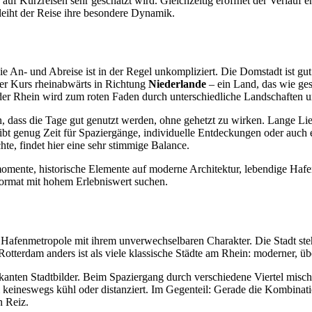
auf Kurzreisen sehr geschätzt wird. Gleichzeitig eröffnet der Verlauf
iht der Reise ihre besondere Dynamik.
die An- und Abreise ist in der Regel unkompliziert. Die Domstadt ist gu
 der Kurs rheinabwärts in Richtung
Niederlande
– ein Land, das wie ges
der Rhein wird zum roten Faden durch unterschiedliche Landschaften 
 dass die Tage gut genutzt werden, ohne gehetzt zu wirken. Lange Liege
bleibt genug Zeit für Spaziergänge, individuelle Entdeckungen oder auch
te, findet hier eine sehr stimmige Balance.
smomente, historische Elemente auf moderne Architektur, lebendige Ha
eformat mit hohem Erlebniswert suchen.
e Hafenmetropole mit ihrem unverwechselbaren Charakter. Die Stadt ste
otterdam anders ist als viele klassische Städte am Rhein: moderner, ü
kanten Stadtbilder. Beim Spaziergang durch verschiedene Viertel misc
am keineswegs kühl oder distanziert. Im Gegenteil: Gerade die Kombin
n Reiz.