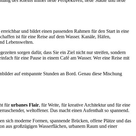
 entlang des Rheins immer neue Perspektiven, neue Städte und neue
t erreichbar und bildet einen passenden Rahmen für den Start in eine
chaffen ist für eine Reise auf dem Wasser. Kanäle, Häfen,
und Lebenswelten.
zeiten sorgen dafür, dass Sie ein Ziel nicht nur streifen, sondern
 einfach für eine Pause in einem Café am Wasser. Wer eine Reise mit
fenbilder auf entspannte Stunden an Bord. Genau diese Mischung
ht für
urbanes Flair
, für Weite, für kreative Architektur und für eine
berraschender, weltoffener. Das macht einen Aufenthalt so spannend.
hen sich moderne Formen, spannende Brücken, offene Plätze und das
ation aus großzügigen Wasserflächen, urbanem Raum und einer