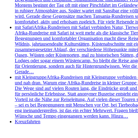
Morgens beginnt der Tag oft mit einer Pirschfahrt im Geländew
in ruhiger Atmosphäre aus. Später wartet mit Sansibar eine völl
wird. Gerade diese Gegensätze machen Tansania-Rundreisen so s
komfortabel, aktiv und erholsam zugleich. Für viele Reisende
mit Safari
Afrika-Rundreisen mit Safari verbinden Natur, Tierw
Afrika-Rundreise mit Safari ist weit mehr als die klassische 
Begegnungen und komfortabler Organisation macht diese Reisefo
Wildnis, jahrtausendealte Kulturstätten, Küstenabschnitte mit e
zusammengesetzter Ablauf, der verschiedene Höhepunkte mitei
Oasen, Wüsten oder Küstenorten, mal zu historischen Stätten, de
Lodges oder sogar einem Wüstencamp. So bleibt die Reise angen
für Orientierung, sondern auch für Hintergrundwissen. Wer die 
Gerade…
mit Kleingruppe
Afrika-Rundreisen mit Kleingruppe verbinden d
und nah dran. Warum eine Afrika-Rundreise in kleiner Gruppe so
Die Wege sind auf vielen Routen lang, die Eindrücke groß und d
für persönliche Erlebnisse. Statt anonymer Busreise entsteht e
Vorteil ist die Nähe zur Reiseleitung. Auf vielen dieser Touren 
– sei es bei Begegnungen mit Menschen vor Ort, bei Tierbeobac
eng ineinandergreifen, ist das ein echter Mehrwert. Fragen bleib
Wünsche und Tempo eingegangen werden kann. Hinzu…
Kreuzfahrten