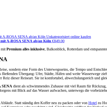
rt mit A-ROSA SENA ab/an Köln
€
849.00
n mit
Premium alles inklusive
, Balkonblick, Rotterdam und entspannt
ENA
 Reise, sondern eine Form des Unterwegsseins, die Tempo und Entsch
 als fließenden Übergang: Ufer, Städte, Häfen und weite Wasserwege zie
r Reiz dieser Reiseart. Sie ist komfortabel, abwechslungsreich und gle
A SENA
dient als schwimmendes Zuhause mit viel Raum für Rückzug,
orgens mit Blick auf das Wasser aufwachen, unterwegs die vorbeizie
.
 Abläufe. Statt ständig den Koffer neu zu packen oder von
Hotel
zu Hot