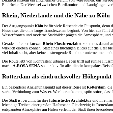
Dadurch entsteht ein angenehmes Gefühl von Vertrautheit, das gerade 
Eindrücke. Der Wechsel zwischen Bordkomfort und Landgängen verle
Rhein, Niederlande und die Nähe zu Köln
Der Ausgangspunkt
Köln
ist für viele Reisende ein Pluspunkt, denn 
Flussreise, die ohne lange Transferzeiten beginnt. Von hier aus führt
Wasserfronten und moderne Stadtbilder prägen die Atmosphäre, und 
Gerade auf einer
kurzen Rhein-Flusskreuzfahrt
kommt es darauf an,
wirklich erleben können. Statt eines flüchtigen Blicks auf die Ufer 
viel Inhalt sucht, aber keine anstrengende Rundtour unternehmen möch
Die Route lebt von Kontrasten: urbanes Leben trifft auf ruhige Flus
macht
A-ROSA SENA
so attraktiv für alle, die ein kompaktes Reis
Rotterdam als eindrucksvoller Höhepunkt
Ein besonderer Anziehungspunkt auf dieser Reise ist
Rotterdam
, di
starke Verbindung zum Wasser. Wer hier ankommt, spürt sofort, dass R
Die Stadt ist berühmt für ihre
futuristische Architektur
und ihre mar
lebendige Treiben einer großen Hafenstadt. Gleichzeitig ist Rotterd
entspannten Atmosphäre am Hafen verleiht der Stadt ihren besondere