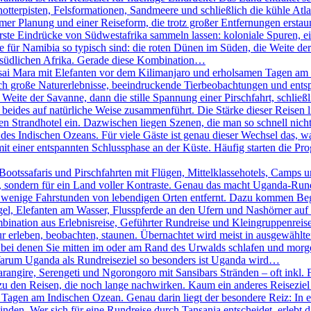
chotterpisten, Felsformationen, Sandmeere und schließlich die kühle A
er Planung und einer Reiseform, die trotz großer Entfernungen erstaunl
erste Eindrücke von Südwestafrika sammeln lassen: koloniale Spuren, 
ie für Namibia so typisch sind: die roten Dünen im Süden, die Weite 
m südlichen Afrika. Gerade diese Kombination…
ai Mara mit Elefanten vor dem Kilimanjaro und erholsamen Tagen am I
sich große Naturerlebnisse, beeindruckende Tierbeobachtungen und e
 Weite der Savanne, dann die stille Spannung einer Pirschfahrt, schlie
beides auf natürliche Weise zusammenführt. Die Stärke dieser Reisen lieg
 Strandhotel ein. Dazwischen liegen Szenen, die man so schnell nicht 
des Indischen Ozeans. Für viele Gäste ist genau dieser Wechsel das, w
it einer entspannten Schlussphase an der Küste. Häufig starten die P
otssafaris und Pirschfahrten mit Flügen, Mittelklassehotels, Camps un
ht, sondern für ein Land voller Kontraste. Genau das macht Uganda-Run
 wenige Fahrstunden von lebendigen Orten entfernt. Dazu kommen Begeg
el, Elefanten am Wasser, Flusspferde an den Ufern und Nashörner auf e
bination aus Erlebnisreise, Geführter Rundreise und Kleingruppenreise
ur erleben, beobachten, staunen. Übernachtet wird meist in ausgewählt
, bei denen Sie mitten im oder am Rand des Urwalds schlafen und mo
 Warum Uganda als Rundreiseziel so besonders ist Uganda wird…
rangire, Serengeti und Ngorongoro mit Sansibars Stränden – oft inkl. 
u den Reisen, die noch lange nachwirken. Kaum ein anderes Reiseziel 
agen am Indischen Ozean. Genau darin liegt der besondere Reiz: In ei
n. Wer sich für eine Rundreise durch Tansania entscheidet, erlebt das 