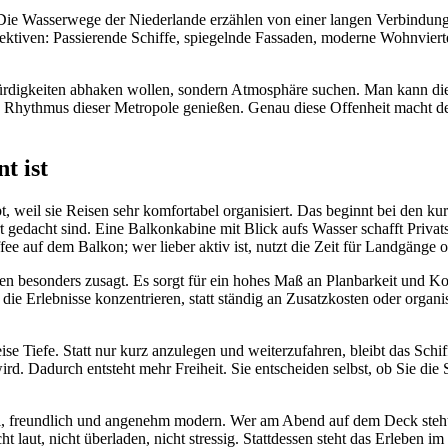
 Die Wasserwege der Niederlande erzählen von einer langen Verbindun
ektiven: Passierende Schiffe, spiegelnde Fassaden, moderne Wohnvierte
rdigkeiten abhaken wollen, sondern Atmosphäre suchen. Man kann die St
n Rhythmus dieser Metropole genießen. Genau diese Offenheit macht de
t ist
bt, weil sie Reisen sehr komfortabel organisiert. Das beginnt bei den k
ort gedacht sind. Eine Balkonkabine mit Blick aufs Wasser schafft Priva
e auf dem Balkon; wer lieber aktiv ist, nutzt die Zeit für Landgänge 
en besonders zusagt. Es sorgt für ein hohes Maß an Planbarkeit und Kom
ie Erlebnisse konzentrieren, statt ständig an Zusatzkosten oder organi
ise Tiefe. Statt nur kurz anzulegen und weiterzufahren, bleibt das Sch
. Dadurch entsteht mehr Freiheit. Sie entscheiden selbst, ob Sie die 
ll, freundlich und angenehm modern. Wer am Abend auf dem Deck steht 
t laut, nicht überladen, nicht stressig. Stattdessen steht das Erleben im